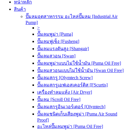
หน้าหลัก
สินค้า
ปั๊มลมอุตสาหกรรม อะไหล่ปั๊มลม [Industrial Air
Pump]
>
ปั๊มลมพูม่า [Puma]
ปั๊มลมฟูเช็ง [Fusheng]
ปั๊มลมแรงดันสูง [Shangair]
ปั๊มลมสวอน [Swan]
ปั๊มลมพูม่าแบบไม่ใช้น้ำมัน [Puma Oil Free]
ปั๊มลมสวอนแบบไม่ใช้น้ำมัน [Swan Oil Free]
ปั๊มลมสกรู [Olymtech Screw]
ปั๊มลมสกรูเอฟเอสเคอร์ติส [FScurtis]
เครื่องทำลมแห้ง [Air Dryer]
ปั๊มลม [Scroll Oil Free]
ปั๊มลมสกรูอินเวอร์เตอร์ [Olymtech]
ปั๊มลมชนิดเก็บเสียงพูม่า [Puma Air Sound
Proof]
อะไหล่ปั๊มลมพูม่า [Puma Oil Free]