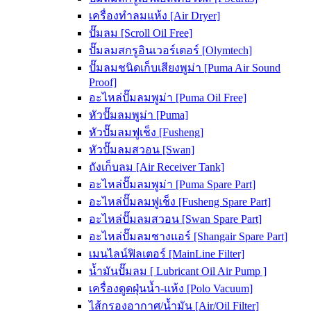
เครื่องทำลมแห้ง [Air Dryer]
ปั๊มลม [Scroll Oil Free]
ปั๊มลมสกรูอินเวอร์เตอร์ [Olymtech]
ปั๊มลมชนิดเก็บเสียงพูม่า [Puma Air Sound
Proof]
อะไหล่ปั๊มลมพูม่า [Puma Oil Free]
หัวปั๊มลมพูม่า [Puma]
หัวปั๊มลมฟูเช็ง [Fusheng]
หัวปั๊มลมสวอน [Swan]
ถังเก็บลม [Air Receiver Tank]
อะไหล่ปั๊มลมพูม่า [Puma Spare Part]
อะไหล่ปั๊มลมฟูเช็ง [Fusheng Spare Part]
อะไหล่ปั๊มลมสวอน [Swan Spare Part]
อะไหล่ปั๊มลมชางแอร์ [Shangair Spare Part]
เมนไลน์ฟิลเตอร์ [MainLine Filter]
น้ำมันปั๊มลม [ Lubricant Oil Air Pump ]
เครื่องดูดฝุ่นน้ำ-แห้ง [Polo Vacuum]
ไส้กรองอากาศ/น้ำมัน [Air/Oil Filter]