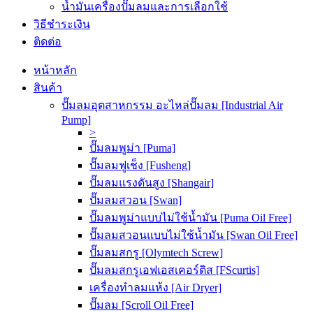
น้ำมันเครื่องปั๊มลมและการเลือกใช้
วิธีชำระเงิน
ติดต่อ
หน้าหลัก
สินค้า
ปั๊มลมอุตสาหกรรม อะไหล่ปั๊มลม [Industrial Air
Pump]
>
ปั๊มลมพูม่า [Puma]
ปั๊มลมฟูเช็ง [Fusheng]
ปั๊มลมแรงดันสูง [Shangair]
ปั๊มลมสวอน [Swan]
ปั๊มลมพูม่าแบบไม่ใช้น้ำมัน [Puma Oil Free]
ปั๊มลมสวอนแบบไม่ใช้น้ำมัน [Swan Oil Free]
ปั๊มลมสกรู [Olymtech Screw]
ปั๊มลมสกรูเอฟเอสเคอร์ติส [FScurtis]
เครื่องทำลมแห้ง [Air Dryer]
ปั๊มลม [Scroll Oil Free]