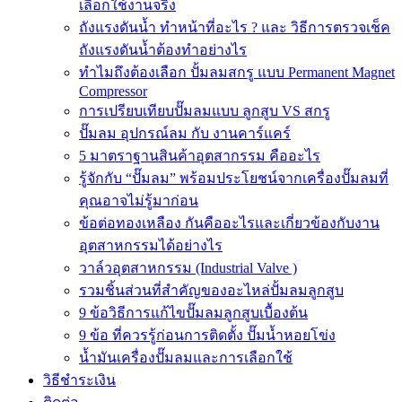
เลือกใช้งานจริง
ถังแรงดันน้ำ ทำหน้าที่อะไร ? และ วิธีการตรวจเช็ค
ถังแรงดันน้ำต้องทำอย่างไร
ทำไมถึงต้องเลือก ปั้มลมสกรู แบบ Permanent Magnet
Compressor
การเปรียบเทียบปั๊มลมแบบ ลูกสูบ VS สกรู
ปั๊มลม อุปกรณ์ลม กับ งานคาร์แคร์
5 มาตราฐานสินค้าอุตสากรรม คืออะไร
รู้จักกับ “ปั๊มลม” พร้อมประโยชน์จากเครื่องปั๊มลมที่
คุณอาจไม่รู้มาก่อน
ข้อต่อทองเหลือง กันคืออะไรและเกี่ยวข้องกับงาน
อุตสาหกรรมได้อย่างไร
วาล์วอุตสาหกรรม (Industrial Valve )
รวมชิ้นส่วนที่สำคัญของอะไหล่ปั้มลมลูกสูบ
9 ข้อวิธีการแก้ไขปั๊มลมลูกสูบเบื้องต้น
9 ข้อ ที่ควรรู้ก่อนการติดตั้ง ปั๊มน้ำหอยโข่ง
น้ำมันเครื่องปั๊มลมและการเลือกใช้
วิธีชำระเงิน