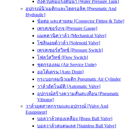
ถังควบคุมแรงดันน้ำ [Water Pressure Tank]
อุปกรณ์นิวเมติกและไฮดรอลิค [Pneumatic And
Hydraulic]
ข้อต่อ และสายลม [Connector Fitting & Tube]
เพรสเชอร์เกจ [Pressure Gauge]
แมคคานิควาล์ว [Mechanical Valve]
โซลินอยด์วาล์ว [Solenoid Valve]
เพรสเชอร์สวิทช์ [Pressure Switch]
โฟลว์สวิทช์ [Flow Switch]
ชุดกรองลม (Air Service Unite)
ออโต้เดรน [Auto Drain]
กระบอกลมนิวเมติก Pneumatic Air Cylinder
วาล์วอัตโนมัติ [Automatic Valve]
อุปกรณ์สร้างความสั่นสะเทือน [Pneumatic
Vibrator]
วาล์วอุตสาหกรรมและอุปกรณ์ [Valve And
Equipment]
บอลวาล์วทองเหลือง [Brass Ball Valve]
บอลวาล์วสแตนเลส [Stainless Ball Valve]