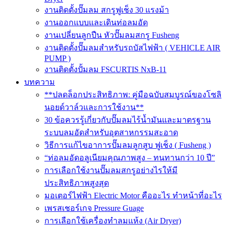
งานติดตั้งปั๊มลม สกรูฟูเช็ง 30 แรงม้า
งานออกแบบและเดินท่อลมอัด
งานเปลี่ยนลูกปืน หัวปั๊มลมสกรู Fusheng
งานติดตั้งปั๊มลมสำหรับรถบัสไฟฟ้า ( VEHICLE AIR
PUMP )
งานติดตั้งปั้มลม FSCURTIS NxB-11
บทความ
**ปลดล็อกประสิทธิภาพ: คู่มือฉบับสมบูรณ์ของโซลิ
นอยด์วาล์วและการใช้งาน**
30 ข้อควรรู้เกี่ยวกับปั๊มลมไร้น้ำมันและมาตรฐาน
ระบบลมอัดสำหรับอุตสาหกรรมสะอาด
วิธีการแก้ไขอาการปั๊มลมลูกสูบ ฟูเช็ง ( Fusheng )
“ท่อลมอัดอลูเนียมคุณภาพสูง – ทนทานกว่า 10 ปี”
การเลือกใช้งานปั๊มลมสกรูอย่างไรให้มี
ประสิทธิภาพสูงสุด
มอเตอร์ไฟฟ้า Electric Motor คืออะไร ทำหน้าที่อะไร
เพรสเชอร์เกจ Pressure Guage
การเลือกใช้เครื่องทำลมแห้ง (Air Dryer)