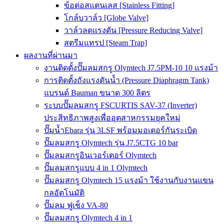
ข้อต่อสแตนเลส [Stainless Fitting]
โกล์บวาล์ว [Globe Valve]
วาล์วลดแรงดัน [Pressure Reducing Valve]
สตรีมแทรป [Steam Trap]
ผลงานที่ผ่านมา
งานติดตั้งปั๊มลมสกรู Olymtech J7.5PM-10 10 แรงม้า
การติดตั้งถังแรงดันน้ำ (Pressure Diaphragm Tank)
แบรนด์ Bauman ขนาด 300 ลิตร
ระบบปั๊มลมสกรู FSCURTIS SAV-37 (Inverter)
ประสิทธิภาพสูงเพื่ออุตสาหกรรมยุคใหม่
ปั๊มน้ำEbara รุ่น 3LSF พร้อมมอเตอร์กันระเบิด
ปั๊มลมสกรู Olymtech รุ่น J7.5CTG 10 bar
ปั๊มลมสกรูอินเวอร์เตอร์ Olymtech
ปั๊มลมสกรูแบบ 4 in 1 Olymtech
ปั๊มลมสกรู Olymtech 15 แรงม้า ใช้งานกับงานแขน
กลอัตโนมัติ
ปั๊มลม ฟูเช็ง VA-80
ปั๊มลมสกรู Olymtech 4 in 1