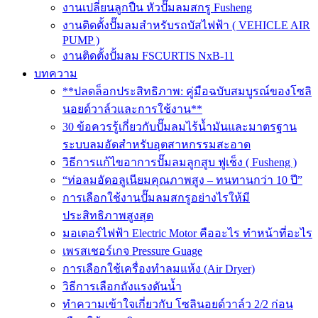
งานเปลี่ยนลูกปืน หัวปั๊มลมสกรู Fusheng
งานติดตั้งปั๊มลมสำหรับรถบัสไฟฟ้า ( VEHICLE AIR
PUMP )
งานติดตั้งปั้มลม FSCURTIS NxB-11
บทความ
**ปลดล็อกประสิทธิภาพ: คู่มือฉบับสมบูรณ์ของโซลิ
นอยด์วาล์วและการใช้งาน**
30 ข้อควรรู้เกี่ยวกับปั๊มลมไร้น้ำมันและมาตรฐาน
ระบบลมอัดสำหรับอุตสาหกรรมสะอาด
วิธีการแก้ไขอาการปั๊มลมลูกสูบ ฟูเช็ง ( Fusheng )
“ท่อลมอัดอลูเนียมคุณภาพสูง – ทนทานกว่า 10 ปี”
การเลือกใช้งานปั๊มลมสกรูอย่างไรให้มี
ประสิทธิภาพสูงสุด
มอเตอร์ไฟฟ้า Electric Motor คืออะไร ทำหน้าที่อะไร
เพรสเชอร์เกจ Pressure Guage
การเลือกใช้เครื่องทำลมแห้ง (Air Dryer)
วิธีการเลือกถังแรงดันน้ำ
ทำความเข้าใจเกี่ยวกับ โซลินอยด์วาล์ว 2/2 ก่อน