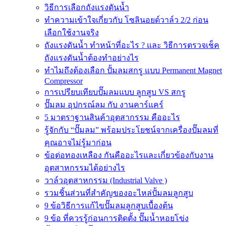
วิธีการเลือกถังแรงดันน้ำ
ทำความเข้าใจเกี่ยวกับ โซลินอยด์วาล์ว 2/2 ก่อน
เลือกใช้งานจริง
ถังแรงดันน้ำ ทำหน้าที่อะไร ? และ วิธีการตรวจเช็ค
ถังแรงดันน้ำต้องทำอย่างไร
ทำไมถึงต้องเลือก ปั้มลมสกรู แบบ Permanent Magnet
Compressor
การเปรียบเทียบปั๊มลมแบบ ลูกสูบ VS สกรู
ปั๊มลม อุปกรณ์ลม กับ งานคาร์แคร์
5 มาตราฐานสินค้าอุตสากรรม คืออะไร
รู้จักกับ “ปั๊มลม” พร้อมประโยชน์จากเครื่องปั๊มลมที่
คุณอาจไม่รู้มาก่อน
ข้อต่อทองเหลือง กันคืออะไรและเกี่ยวข้องกับงาน
อุตสาหกรรมได้อย่างไร
วาล์วอุตสาหกรรม (Industrial Valve )
รวมชิ้นส่วนที่สำคัญของอะไหล่ปั้มลมลูกสูบ
9 ข้อวิธีการแก้ไขปั๊มลมลูกสูบเบื้องต้น
9 ข้อ ที่ควรรู้ก่อนการติดตั้ง ปั๊มน้ำหอยโข่ง