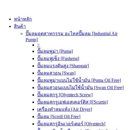
หน้าหลัก
สินค้า
ปั๊มลมอุตสาหกรรม อะไหล่ปั๊มลม [Industrial Air
Pump]
>
ปั๊มลมพูม่า [Puma]
ปั๊มลมฟูเช็ง [Fusheng]
ปั๊มลมแรงดันสูง [Shangair]
ปั๊มลมสวอน [Swan]
ปั๊มลมพูม่าแบบไม่ใช้น้ำมัน [Puma Oil Free]
ปั๊มลมสวอนแบบไม่ใช้น้ำมัน [Swan Oil Free]
ปั๊มลมสกรู [Olymtech Screw]
ปั๊มลมสกรูเอฟเอสเคอร์ติส [FScurtis]
เครื่องทำลมแห้ง [Air Dryer]
ปั๊มลม [Scroll Oil Free]
ปั๊มลมสกรูอินเวอร์เตอร์ [Olymtech]