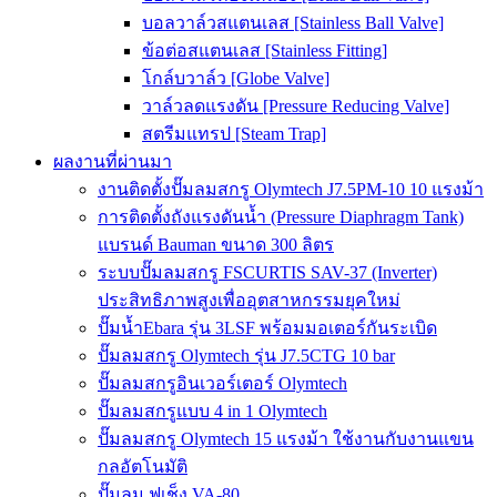
บอลวาล์วสแตนเลส [Stainless Ball Valve]
ข้อต่อสแตนเลส [Stainless Fitting]
โกล์บวาล์ว [Globe Valve]
วาล์วลดแรงดัน [Pressure Reducing Valve]
สตรีมแทรป [Steam Trap]
ผลงานที่ผ่านมา
งานติดตั้งปั๊มลมสกรู Olymtech J7.5PM-10 10 แรงม้า
การติดตั้งถังแรงดันน้ำ (Pressure Diaphragm Tank)
แบรนด์ Bauman ขนาด 300 ลิตร
ระบบปั๊มลมสกรู FSCURTIS SAV-37 (Inverter)
ประสิทธิภาพสูงเพื่ออุตสาหกรรมยุคใหม่
ปั๊มน้ำEbara รุ่น 3LSF พร้อมมอเตอร์กันระเบิด
ปั๊มลมสกรู Olymtech รุ่น J7.5CTG 10 bar
ปั๊มลมสกรูอินเวอร์เตอร์ Olymtech
ปั๊มลมสกรูแบบ 4 in 1 Olymtech
ปั๊มลมสกรู Olymtech 15 แรงม้า ใช้งานกับงานแขน
กลอัตโนมัติ
ปั๊มลม ฟูเช็ง VA-80