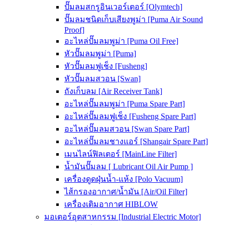
ปั๊มลมสกรูอินเวอร์เตอร์ [Olymtech]
ปั๊มลมชนิดเก็บเสียงพูม่า [Puma Air Sound
Proof]
อะไหล่ปั๊มลมพูม่า [Puma Oil Free]
หัวปั๊มลมพูม่า [Puma]
หัวปั๊มลมฟูเช็ง [Fusheng]
หัวปั๊มลมสวอน [Swan]
ถังเก็บลม [Air Receiver Tank]
อะไหล่ปั๊มลมพูม่า [Puma Spare Part]
อะไหล่ปั๊มลมฟูเช็ง [Fusheng Spare Part]
อะไหล่ปั๊มลมสวอน [Swan Spare Part]
อะไหล่ปั๊มลมชางแอร์ [Shangair Spare Part]
เมนไลน์ฟิลเตอร์ [MainLine Filter]
น้ำมันปั๊มลม [ Lubricant Oil Air Pump ]
เครื่องดูดฝุ่นน้ำ-แห้ง [Polo Vacuum]
ไส้กรองอากาศ/น้ำมัน [Air/Oil Filter]
เครื่องเติมอากาศ HIBLOW
มอเตอร์อุตสาหกรรม [Industrial Electric Motor]