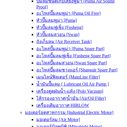
ปั๊มลมชนิดเก็บเสียงพูม่า [Puma Air Sound
Proof]
อะไหล่ปั๊มลมพูม่า [Puma Oil Free]
หัวปั๊มลมพูม่า [Puma]
หัวปั๊มลมฟูเช็ง [Fusheng]
หัวปั๊มลมสวอน [Swan]
ถังเก็บลม [Air Receiver Tank]
อะไหล่ปั๊มลมพูม่า [Puma Spare Part]
อะไหล่ปั๊มลมฟูเช็ง [Fusheng Spare Part]
อะไหล่ปั๊มลมสวอน [Swan Spare Part]
อะไหล่ปั๊มลมชางแอร์ [Shangair Spare Part]
เมนไลน์ฟิลเตอร์ [MainLine Filter]
น้ำมันปั๊มลม [ Lubricant Oil Air Pump ]
เครื่องดูดฝุ่นน้ำ-แห้ง [Polo Vacuum]
ไส้กรองอากาศ/น้ำมัน [Air/Oil Filter]
เครื่องเติมอากาศ HIBLOW
มอเตอร์อุตสาหกรรม [Industrial Electric Motor]
มอเตอร์ลม [Air Motor]
มอเตอร์มิตซูบิชิ [Mitsubishi Motor]