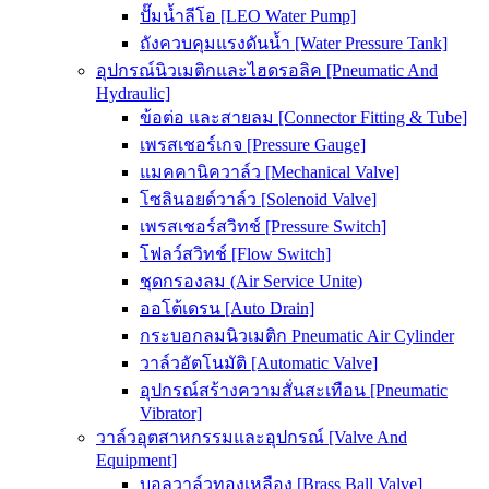
ปั๊มน้ำลีโอ [LEO Water Pump]
ถังควบคุมแรงดันน้ำ [Water Pressure Tank]
อุปกรณ์นิวเมติกและไฮดรอลิค [Pneumatic And
Hydraulic]
ข้อต่อ และสายลม [Connector Fitting & Tube]
เพรสเชอร์เกจ [Pressure Gauge]
แมคคานิควาล์ว [Mechanical Valve]
โซลินอยด์วาล์ว [Solenoid Valve]
เพรสเชอร์สวิทช์ [Pressure Switch]
โฟลว์สวิทช์ [Flow Switch]
ชุดกรองลม (Air Service Unite)
ออโต้เดรน [Auto Drain]
กระบอกลมนิวเมติก Pneumatic Air Cylinder
วาล์วอัตโนมัติ [Automatic Valve]
อุปกรณ์สร้างความสั่นสะเทือน [Pneumatic
Vibrator]
วาล์วอุตสาหกรรมและอุปกรณ์ [Valve And
Equipment]
บอลวาล์วทองเหลือง [Brass Ball Valve]