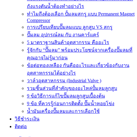
ถังแรงดันน้ำต้องทำอย่างไร
ทำไมถึงต้องเลือก ปั้มลมสกรู แบบ Permanent Magnet
Compressor
การเปรียบเทียบปั๊มลมแบบ ลูกสูบ VS สกรู
ปั๊มลม อุปกรณ์ลม กับ งานคาร์แคร์
5 มาตราฐานสินค้าอุตสากรรม คืออะไร
รู้จักกับ “ปั๊มลม” พร้อมประโยชน์จากเครื่องปั๊มลมที่
คุณอาจไม่รู้มาก่อน
ข้อต่อทองเหลือง กันคืออะไรและเกี่ยวข้องกับงาน
อุตสาหกรรมได้อย่างไร
วาล์วอุตสาหกรรม (Industrial Valve )
รวมชิ้นส่วนที่สำคัญของอะไหล่ปั้มลมลูกสูบ
9 ข้อวิธีการแก้ไขปั๊มลมลูกสูบเบื้องต้น
9 ข้อ ที่ควรรู้ก่อนการติดตั้ง ปั๊มน้ำหอยโข่ง
น้ำมันเครื่องปั๊มลมและการเลือกใช้
วิธีชำระเงิน
ติดต่อ