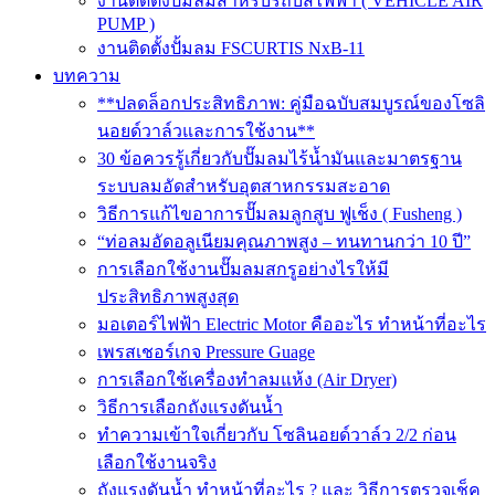
งานติดตั้งปั๊มลมสำหรับรถบัสไฟฟ้า ( VEHICLE AIR
PUMP )
งานติดตั้งปั้มลม FSCURTIS NxB-11
บทความ
**ปลดล็อกประสิทธิภาพ: คู่มือฉบับสมบูรณ์ของโซลิ
นอยด์วาล์วและการใช้งาน**
30 ข้อควรรู้เกี่ยวกับปั๊มลมไร้น้ำมันและมาตรฐาน
ระบบลมอัดสำหรับอุตสาหกรรมสะอาด
วิธีการแก้ไขอาการปั๊มลมลูกสูบ ฟูเช็ง ( Fusheng )
“ท่อลมอัดอลูเนียมคุณภาพสูง – ทนทานกว่า 10 ปี”
การเลือกใช้งานปั๊มลมสกรูอย่างไรให้มี
ประสิทธิภาพสูงสุด
มอเตอร์ไฟฟ้า Electric Motor คืออะไร ทำหน้าที่อะไร
เพรสเชอร์เกจ Pressure Guage
การเลือกใช้เครื่องทำลมแห้ง (Air Dryer)
วิธีการเลือกถังแรงดันน้ำ
ทำความเข้าใจเกี่ยวกับ โซลินอยด์วาล์ว 2/2 ก่อน
เลือกใช้งานจริง
ถังแรงดันน้ำ ทำหน้าที่อะไร ? และ วิธีการตรวจเช็ค