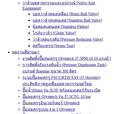
วาล์วอุตสาหกรรมและอุปกรณ์ [Valve And
Equipment]
บอลวาล์วทองเหลือง [Brass Ball Valve]
บอลวาล์วสแตนเลส [Stainless Ball Valve]
ข้อต่อสแตนเลส [Stainless Fitting]
โกล์บวาล์ว [Globe Valve]
วาล์วลดแรงดัน [Pressure Reducing Valve]
สตรีมแทรป [Steam Trap]
ผลงานที่ผ่านมา
งานติดตั้งปั๊มลมสกรู Olymtech J7.5PM-10 10 แรงม้า
การติดตั้งถังแรงดันน้ำ (Pressure Diaphragm Tank)
แบรนด์ Bauman ขนาด 300 ลิตร
ระบบปั๊มลมสกรู FSCURTIS SAV-37 (Inverter)
ประสิทธิภาพสูงเพื่ออุตสาหกรรมยุคใหม่
ปั๊มน้ำEbara รุ่น 3LSF พร้อมมอเตอร์กันระเบิด
ปั๊มลมสกรู Olymtech รุ่น J7.5CTG 10 bar
ปั๊มลมสกรูอินเวอร์เตอร์ Olymtech
ปั๊มลมสกรูแบบ 4 in 1 Olymtech