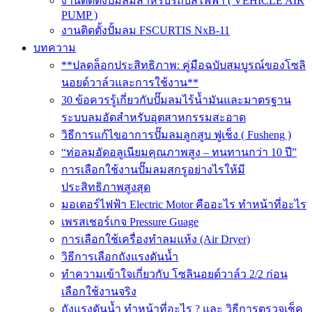
งานติดตั้งปั๊มลมสำหรับรถบัสไฟฟ้า ( VEHICLE AIR
PUMP )
งานติดตั้งปั้มลม FSCURTIS NxB-11
บทความ
**ปลดล็อกประสิทธิภาพ: คู่มือฉบับสมบูรณ์ของโซลิ
นอยด์วาล์วและการใช้งาน**
30 ข้อควรรู้เกี่ยวกับปั๊มลมไร้น้ำมันและมาตรฐาน
ระบบลมอัดสำหรับอุตสาหกรรมสะอาด
วิธีการแก้ไขอาการปั๊มลมลูกสูบ ฟูเช็ง ( Fusheng )
“ท่อลมอัดอลูเนียมคุณภาพสูง – ทนทานกว่า 10 ปี”
การเลือกใช้งานปั๊มลมสกรูอย่างไรให้มี
ประสิทธิภาพสูงสุด
มอเตอร์ไฟฟ้า Electric Motor คืออะไร ทำหน้าที่อะไร
เพรสเชอร์เกจ Pressure Guage
การเลือกใช้เครื่องทำลมแห้ง (Air Dryer)
วิธีการเลือกถังแรงดันน้ำ
ทำความเข้าใจเกี่ยวกับ โซลินอยด์วาล์ว 2/2 ก่อน
เลือกใช้งานจริง
ถังแรงดันน้ำ ทำหน้าที่อะไร ? และ วิธีการตรวจเช็ค