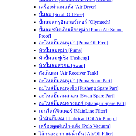
เครื่องทำลมแห้ง [Air Dryer]
ปั๊มลม [Scroll Oil Free]
ปั๊มลมสกรูอินเวอร์เตอร์ [Olymtech]
ปั๊มลมชนิดเก็บเสียงพูม่า [Puma Air Sound
Proof]
อะไหล่ปั๊มลมพูม่า [Puma Oil Free]
หัวปั๊มลมพูม่า [Puma]
หัวปั๊มลมฟูเช็ง [Fusheng]
หัวปั๊มลมสวอน [Swan]
ถังเก็บลม [Air Receiver Tank]
อะไหล่ปั๊มลมพูม่า [Puma Spare Part]
อะไหล่ปั๊มลมฟูเช็ง [Fusheng Spare Part]
อะไหล่ปั๊มลมสวอน [Swan Spare Part]
อะไหล่ปั๊มลมชางแอร์ [Shangair Spare Part]
เมนไลน์ฟิลเตอร์ [MainLine Filter]
น้ำมันปั๊มลม [ Lubricant Oil Air Pump ]
เครื่องดูดฝุ่นน้ำ-แห้ง [Polo Vacuum]
ไส้กรองอากาศ/น้ำมัน [Air/Oil Filter]