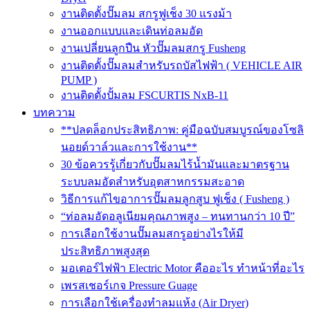
งานติดตั้งปั๊มลม สกรูฟูเช็ง 30 แรงม้า
งานออกแบบและเดินท่อลมอัด
งานเปลี่ยนลูกปืน หัวปั๊มลมสกรู Fusheng
งานติดตั้งปั๊มลมสำหรับรถบัสไฟฟ้า ( VEHICLE AIR
PUMP )
งานติดตั้งปั้มลม FSCURTIS NxB-11
บทความ
**ปลดล็อกประสิทธิภาพ: คู่มือฉบับสมบูรณ์ของโซลิ
นอยด์วาล์วและการใช้งาน**
30 ข้อควรรู้เกี่ยวกับปั๊มลมไร้น้ำมันและมาตรฐาน
ระบบลมอัดสำหรับอุตสาหกรรมสะอาด
วิธีการแก้ไขอาการปั๊มลมลูกสูบ ฟูเช็ง ( Fusheng )
“ท่อลมอัดอลูเนียมคุณภาพสูง – ทนทานกว่า 10 ปี”
การเลือกใช้งานปั๊มลมสกรูอย่างไรให้มี
ประสิทธิภาพสูงสุด
มอเตอร์ไฟฟ้า Electric Motor คืออะไร ทำหน้าที่อะไร
เพรสเชอร์เกจ Pressure Guage
การเลือกใช้เครื่องทำลมแห้ง (Air Dryer)