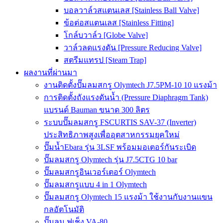
บอลวาล์วสแตนเลส [Stainless Ball Valve]
ข้อต่อสแตนเลส [Stainless Fitting]
โกล์บวาล์ว [Globe Valve]
วาล์วลดแรงดัน [Pressure Reducing Valve]
สตรีมแทรป [Steam Trap]
ผลงานที่ผ่านมา
งานติดตั้งปั๊มลมสกรู Olymtech J7.5PM-10 10 แรงม้า
การติดตั้งถังแรงดันน้ำ (Pressure Diaphragm Tank)
แบรนด์ Bauman ขนาด 300 ลิตร
ระบบปั๊มลมสกรู FSCURTIS SAV-37 (Inverter)
ประสิทธิภาพสูงเพื่ออุตสาหกรรมยุคใหม่
ปั๊มน้ำEbara รุ่น 3LSF พร้อมมอเตอร์กันระเบิด
ปั๊มลมสกรู Olymtech รุ่น J7.5CTG 10 bar
ปั๊มลมสกรูอินเวอร์เตอร์ Olymtech
ปั๊มลมสกรูแบบ 4 in 1 Olymtech
ปั๊มลมสกรู Olymtech 15 แรงม้า ใช้งานกับงานแขน
กลอัตโนมัติ
ปั๊มลม ฟูเช็ง VA-80