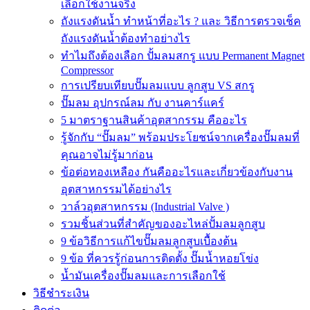
เลือกใช้งานจริง
ถังแรงดันน้ำ ทำหน้าที่อะไร ? และ วิธีการตรวจเช็ค
ถังแรงดันน้ำต้องทำอย่างไร
ทำไมถึงต้องเลือก ปั้มลมสกรู แบบ Permanent Magnet
Compressor
การเปรียบเทียบปั๊มลมแบบ ลูกสูบ VS สกรู
ปั๊มลม อุปกรณ์ลม กับ งานคาร์แคร์
5 มาตราฐานสินค้าอุตสากรรม คืออะไร
รู้จักกับ “ปั๊มลม” พร้อมประโยชน์จากเครื่องปั๊มลมที่
คุณอาจไม่รู้มาก่อน
ข้อต่อทองเหลือง กันคืออะไรและเกี่ยวข้องกับงาน
อุตสาหกรรมได้อย่างไร
วาล์วอุตสาหกรรม (Industrial Valve )
รวมชิ้นส่วนที่สำคัญของอะไหล่ปั้มลมลูกสูบ
9 ข้อวิธีการแก้ไขปั๊มลมลูกสูบเบื้องต้น
9 ข้อ ที่ควรรู้ก่อนการติดตั้ง ปั๊มน้ำหอยโข่ง
น้ำมันเครื่องปั๊มลมและการเลือกใช้
วิธีชำระเงิน