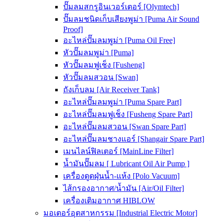
ปั๊มลมสกรูอินเวอร์เตอร์ [Olymtech]
ปั๊มลมชนิดเก็บเสียงพูม่า [Puma Air Sound
Proof]
อะไหล่ปั๊มลมพูม่า [Puma Oil Free]
หัวปั๊มลมพูม่า [Puma]
หัวปั๊มลมฟูเช็ง [Fusheng]
หัวปั๊มลมสวอน [Swan]
ถังเก็บลม [Air Receiver Tank]
อะไหล่ปั๊มลมพูม่า [Puma Spare Part]
อะไหล่ปั๊มลมฟูเช็ง [Fusheng Spare Part]
อะไหล่ปั๊มลมสวอน [Swan Spare Part]
อะไหล่ปั๊มลมชางแอร์ [Shangair Spare Part]
เมนไลน์ฟิลเตอร์ [MainLine Filter]
น้ำมันปั๊มลม [ Lubricant Oil Air Pump ]
เครื่องดูดฝุ่นน้ำ-แห้ง [Polo Vacuum]
ไส้กรองอากาศ/น้ำมัน [Air/Oil Filter]
เครื่องเติมอากาศ HIBLOW
มอเตอร์อุตสาหกรรม [Industrial Electric Motor]