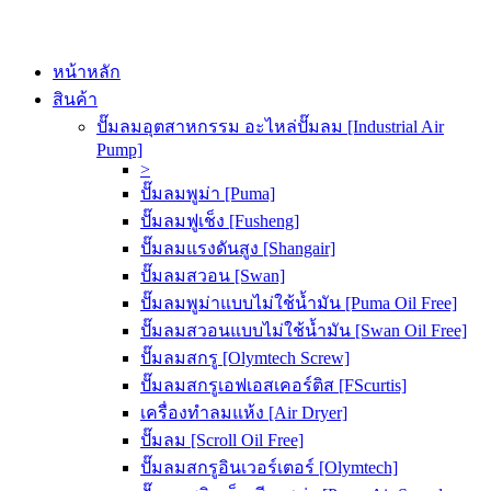
หน้าหลัก
สินค้า
ปั๊มลมอุตสาหกรรม อะไหล่ปั๊มลม [Industrial Air
Pump]
>
ปั๊มลมพูม่า [Puma]
ปั๊มลมฟูเช็ง [Fusheng]
ปั๊มลมแรงดันสูง [Shangair]
ปั๊มลมสวอน [Swan]
ปั๊มลมพูม่าแบบไม่ใช้น้ำมัน [Puma Oil Free]
ปั๊มลมสวอนแบบไม่ใช้น้ำมัน [Swan Oil Free]
ปั๊มลมสกรู [Olymtech Screw]
ปั๊มลมสกรูเอฟเอสเคอร์ติส [FScurtis]
เครื่องทำลมแห้ง [Air Dryer]
ปั๊มลม [Scroll Oil Free]
ปั๊มลมสกรูอินเวอร์เตอร์ [Olymtech]