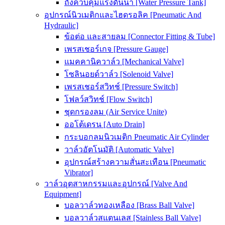
ถังควบคุมแรงดันน้ำ [Water Pressure Tank]
อุปกรณ์นิวเมติกและไฮดรอลิค [Pneumatic And
Hydraulic]
ข้อต่อ และสายลม [Connector Fitting & Tube]
เพรสเชอร์เกจ [Pressure Gauge]
แมคคานิควาล์ว [Mechanical Valve]
โซลินอยด์วาล์ว [Solenoid Valve]
เพรสเชอร์สวิทช์ [Pressure Switch]
โฟลว์สวิทช์ [Flow Switch]
ชุดกรองลม (Air Service Unite)
ออโต้เดรน [Auto Drain]
กระบอกลมนิวเมติก Pneumatic Air Cylinder
วาล์วอัตโนมัติ [Automatic Valve]
อุปกรณ์สร้างความสั่นสะเทือน [Pneumatic
Vibrator]
วาล์วอุตสาหกรรมและอุปกรณ์ [Valve And
Equipment]
บอลวาล์วทองเหลือง [Brass Ball Valve]
บอลวาล์วสแตนเลส [Stainless Ball Valve]