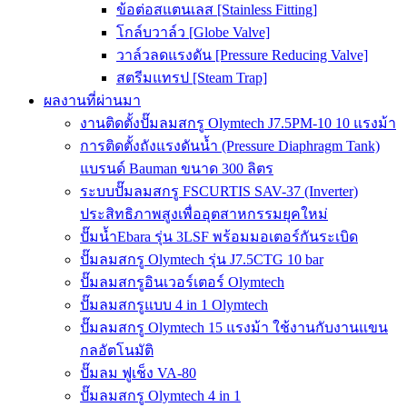
ข้อต่อสแตนเลส [Stainless Fitting]
โกล์บวาล์ว [Globe Valve]
วาล์วลดแรงดัน [Pressure Reducing Valve]
สตรีมแทรป [Steam Trap]
ผลงานที่ผ่านมา
งานติดตั้งปั๊มลมสกรู Olymtech J7.5PM-10 10 แรงม้า
การติดตั้งถังแรงดันน้ำ (Pressure Diaphragm Tank)
แบรนด์ Bauman ขนาด 300 ลิตร
ระบบปั๊มลมสกรู FSCURTIS SAV-37 (Inverter)
ประสิทธิภาพสูงเพื่ออุตสาหกรรมยุคใหม่
ปั๊มน้ำEbara รุ่น 3LSF พร้อมมอเตอร์กันระเบิด
ปั๊มลมสกรู Olymtech รุ่น J7.5CTG 10 bar
ปั๊มลมสกรูอินเวอร์เตอร์ Olymtech
ปั๊มลมสกรูแบบ 4 in 1 Olymtech
ปั๊มลมสกรู Olymtech 15 แรงม้า ใช้งานกับงานแขน
กลอัตโนมัติ
ปั๊มลม ฟูเช็ง VA-80
ปั๊มลมสกรู Olymtech 4 in 1