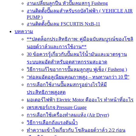
งานเปลี่ยนลูกปืน หัวปั๊มลมสกรู Fusheng
งานติดตั้งปั๊มลมสำหรับรถบัสไฟฟ้า ( VEHICLE AIR
PUMP )
งานติดตั้งปั้มลม FSCURTIS NxB-11
บทความ
**ปลดล็อกประสิทธิภาพ: คู่มือฉบับสมบูรณ์ของโซลิ
นอยด์วาล์วและการใช้งาน**
30 ข้อควรรู้เกี่ยวกับปั๊มลมไร้น้ำมันและมาตรฐาน
ระบบลมอัดสำหรับอุตสาหกรรมสะอาด
วิธีการแก้ไขอาการปั๊มลมลูกสูบ ฟูเช็ง ( Fusheng )
“ท่อลมอัดอลูเนียมคุณภาพสูง – ทนทานกว่า 10 ปี”
การเลือกใช้งานปั๊มลมสกรูอย่างไรให้มี
ประสิทธิภาพสูงสุด
มอเตอร์ไฟฟ้า Electric Motor คืออะไร ทำหน้าที่อะไร
เพรสเชอร์เกจ Pressure Guage
การเลือกใช้เครื่องทำลมแห้ง (Air Dryer)
วิธีการเลือกถังแรงดันน้ำ
ทำความเข้าใจเกี่ยวกับ โซลินอยด์วาล์ว 2/2 ก่อน