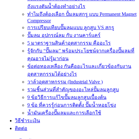
ถังแรงดันน้ำต้องทำอย่างไร
ทำไมถึงต้องเลือก ปั้มลมสกรู แบบ Permanent Magnet
Compressor
การเปรียบเทียบปั๊มลมแบบ ลูกสูบ VS สกรู
ปั๊มลม อุปกรณ์ลม กับ งานคาร์แคร์
5 มาตราฐานสินค้าอุตสากรรม คืออะไร
รู้จักกับ “ปั๊มลม” พร้อมประโยชน์จากเครื่องปั๊มลมที่
คุณอาจไม่รู้มาก่อน
ข้อต่อทองเหลือง กันคืออะไรและเกี่ยวข้องกับงาน
อุตสาหกรรมได้อย่างไร
วาล์วอุตสาหกรรม (Industrial Valve )
รวมชิ้นส่วนที่สำคัญของอะไหล่ปั้มลมลูกสูบ
9 ข้อวิธีการแก้ไขปั๊มลมลูกสูบเบื้องต้น
9 ข้อ ที่ควรรู้ก่อนการติดตั้ง ปั๊มน้ำหอยโข่ง
น้ำมันเครื่องปั๊มลมและการเลือกใช้
วิธีชำระเงิน
ติดต่อ