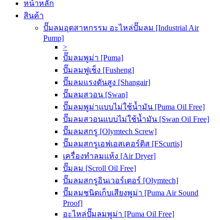
หน้าหลัก
สินค้า
ปั๊มลมอุตสาหกรรม อะไหล่ปั๊มลม [Industrial Air
Pump]
>
ปั๊มลมพูม่า [Puma]
ปั๊มลมฟูเช็ง [Fusheng]
ปั๊มลมแรงดันสูง [Shangair]
ปั๊มลมสวอน [Swan]
ปั๊มลมพูม่าแบบไม่ใช้น้ำมัน [Puma Oil Free]
ปั๊มลมสวอนแบบไม่ใช้น้ำมัน [Swan Oil Free]
ปั๊มลมสกรู [Olymtech Screw]
ปั๊มลมสกรูเอฟเอสเคอร์ติส [FScurtis]
เครื่องทำลมแห้ง [Air Dryer]
ปั๊มลม [Scroll Oil Free]
ปั๊มลมสกรูอินเวอร์เตอร์ [Olymtech]
ปั๊มลมชนิดเก็บเสียงพูม่า [Puma Air Sound
Proof]
อะไหล่ปั๊มลมพูม่า [Puma Oil Free]