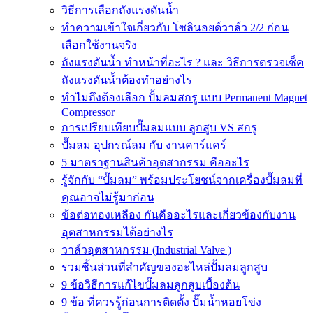
วิธีการเลือกถังแรงดันน้ำ
ทำความเข้าใจเกี่ยวกับ โซลินอยด์วาล์ว 2/2 ก่อน
เลือกใช้งานจริง
ถังแรงดันน้ำ ทำหน้าที่อะไร ? และ วิธีการตรวจเช็ค
ถังแรงดันน้ำต้องทำอย่างไร
ทำไมถึงต้องเลือก ปั้มลมสกรู แบบ Permanent Magnet
Compressor
การเปรียบเทียบปั๊มลมแบบ ลูกสูบ VS สกรู
ปั๊มลม อุปกรณ์ลม กับ งานคาร์แคร์
5 มาตราฐานสินค้าอุตสากรรม คืออะไร
รู้จักกับ “ปั๊มลม” พร้อมประโยชน์จากเครื่องปั๊มลมที่
คุณอาจไม่รู้มาก่อน
ข้อต่อทองเหลือง กันคืออะไรและเกี่ยวข้องกับงาน
อุตสาหกรรมได้อย่างไร
วาล์วอุตสาหกรรม (Industrial Valve )
รวมชิ้นส่วนที่สำคัญของอะไหล่ปั้มลมลูกสูบ
9 ข้อวิธีการแก้ไขปั๊มลมลูกสูบเบื้องต้น
9 ข้อ ที่ควรรู้ก่อนการติดตั้ง ปั๊มน้ำหอยโข่ง