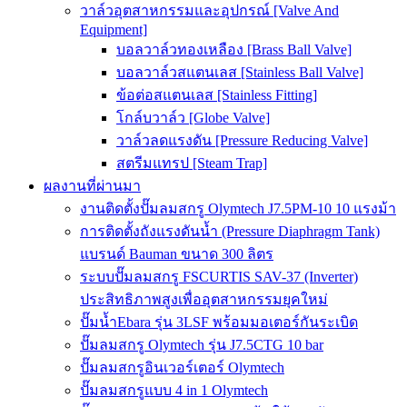
วาล์วอุตสาหกรรมและอุปกรณ์ [Valve And
Equipment]
บอลวาล์วทองเหลือง [Brass Ball Valve]
บอลวาล์วสแตนเลส [Stainless Ball Valve]
ข้อต่อสแตนเลส [Stainless Fitting]
โกล์บวาล์ว [Globe Valve]
วาล์วลดแรงดัน [Pressure Reducing Valve]
สตรีมแทรป [Steam Trap]
ผลงานที่ผ่านมา
งานติดตั้งปั๊มลมสกรู Olymtech J7.5PM-10 10 แรงม้า
การติดตั้งถังแรงดันน้ำ (Pressure Diaphragm Tank)
แบรนด์ Bauman ขนาด 300 ลิตร
ระบบปั๊มลมสกรู FSCURTIS SAV-37 (Inverter)
ประสิทธิภาพสูงเพื่ออุตสาหกรรมยุคใหม่
ปั๊มน้ำEbara รุ่น 3LSF พร้อมมอเตอร์กันระเบิด
ปั๊มลมสกรู Olymtech รุ่น J7.5CTG 10 bar
ปั๊มลมสกรูอินเวอร์เตอร์ Olymtech
ปั๊มลมสกรูแบบ 4 in 1 Olymtech