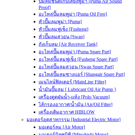
ปั๊มลมชนิดเก็บเสียงพูม่า [Puma Air Sound
Proof]
อะไหล่ปั๊มลมพูม่า [Puma Oil Free]
หัวปั๊มลมพูม่า [Puma]
หัวปั๊มลมฟูเช็ง [Fusheng]
หัวปั๊มลมสวอน [Swan]
ถังเก็บลม [Air Receiver Tank]
อะไหล่ปั๊มลมพูม่า [Puma Spare Part]
อะไหล่ปั๊มลมฟูเช็ง [Fusheng Spare Part]
อะไหล่ปั๊มลมสวอน [Swan Spare Part]
อะไหล่ปั๊มลมชางแอร์ [Shangair Spare Part]
เมนไลน์ฟิลเตอร์ [MainLine Filter]
น้ำมันปั๊มลม [ Lubricant Oil Air Pump ]
เครื่องดูดฝุ่นน้ำ-แห้ง [Polo Vacuum]
ไส้กรองอากาศ/น้ำมัน [Air/Oil Filter]
เครื่องเติมอากาศ HIBLOW
มอเตอร์อุตสาหกรรม [Industrial Electric Motor]
มอเตอร์ลม [Air Motor]
มอเตอร์มิตซูบิชิ [Mitsubishi Motor]