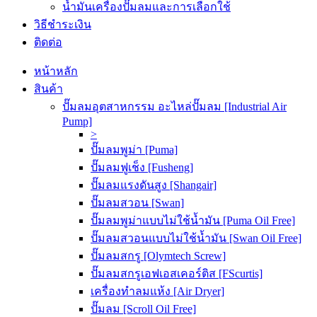
น้ำมันเครื่องปั๊มลมและการเลือกใช้
วิธีชำระเงิน
ติดต่อ
หน้าหลัก
สินค้า
ปั๊มลมอุตสาหกรรม อะไหล่ปั๊มลม [Industrial Air
Pump]
>
ปั๊มลมพูม่า [Puma]
ปั๊มลมฟูเช็ง [Fusheng]
ปั๊มลมแรงดันสูง [Shangair]
ปั๊มลมสวอน [Swan]
ปั๊มลมพูม่าแบบไม่ใช้น้ำมัน [Puma Oil Free]
ปั๊มลมสวอนแบบไม่ใช้น้ำมัน [Swan Oil Free]
ปั๊มลมสกรู [Olymtech Screw]
ปั๊มลมสกรูเอฟเอสเคอร์ติส [FScurtis]
เครื่องทำลมแห้ง [Air Dryer]
ปั๊มลม [Scroll Oil Free]