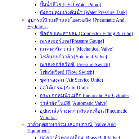
ปั๊มน้ำลีโอ [LEO Water Pump]
ถังควบคุมแรงดันน้ำ [Water Pressure Tank]
อุปกรณ์นิวเมติกและไฮดรอลิค [Pneumatic And
Hydraulic]
ข้อต่อ และสายลม [Connector Fitting & Tube]
เพรสเชอร์เกจ [Pressure Gauge]
แมคคานิควาล์ว [Mechanical Valve]
โซลินอยด์วาล์ว [Solenoid Valve]
เพรสเชอร์สวิทช์ [Pressure Switch]
โฟลว์สวิทช์ [Flow Switch]
ชุดกรองลม (Air Service Unite)
ออโต้เดรน [Auto Drain]
กระบอกลมนิวเมติก Pneumatic Air Cylinder
วาล์วอัตโนมัติ [Automatic Valve]
อุปกรณ์สร้างความสั่นสะเทือน [Pneumatic
Vibrator]
วาล์วอุตสาหกรรมและอุปกรณ์ [Valve And
Equipment]
บอลวาล์วทองเหลือง [Brass Ball Valve]