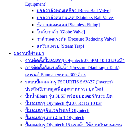
Equipment]
บอลวาล์วทองเหลือง [Brass Ball Valve]
บอลวาล์วสแตนเลส [Stainless Ball Valve]
ข้อต่อสแตนเลส [Stainless Fitting]
โกล์บวาล์ว [Globe Valve]
วาล์วลดแรงดัน [Pressure Reducing Valve]
สตรีมแทรป [Steam Trap]
ผลงานที่ผ่านมา
งานติดตั้งปั๊มลมสกรู Olymtech J7.5PM-10 10 แรงม้า
การติดตั้งถังแรงดันน้ำ (Pressure Diaphragm Tank)
แบรนด์ Bauman ขนาด 300 ลิตร
ระบบปั๊มลมสกรู FSCURTIS SAV-37 (Inverter)
ประสิทธิภาพสูงเพื่ออุตสาหกรรมยุคใหม่
ปั๊มน้ำEbara รุ่น 3LSF พร้อมมอเตอร์กันระเบิด
ปั๊มลมสกรู Olymtech รุ่น J7.5CTG 10 bar
ปั๊มลมสกรูอินเวอร์เตอร์ Olymtech
ปั๊มลมสกรูแบบ 4 in 1 Olymtech
ปั๊มลมสกรู Olymtech 15 แรงม้า ใช้งานกับงานแขน