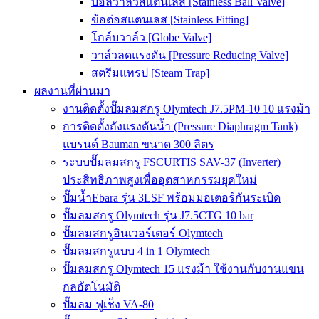
บอลวาล์วสแตนเลส [Stainless Ball Valve]
ข้อต่อสแตนเลส [Stainless Fitting]
โกล์บวาล์ว [Globe Valve]
วาล์วลดแรงดัน [Pressure Reducing Valve]
สตรีมแทรป [Steam Trap]
ผลงานที่ผ่านมา
งานติดตั้งปั๊มลมสกรู Olymtech J7.5PM-10 10 แรงม้า
การติดตั้งถังแรงดันน้ำ (Pressure Diaphragm Tank)
แบรนด์ Bauman ขนาด 300 ลิตร
ระบบปั๊มลมสกรู FSCURTIS SAV-37 (Inverter)
ประสิทธิภาพสูงเพื่ออุตสาหกรรมยุคใหม่
ปั๊มน้ำEbara รุ่น 3LSF พร้อมมอเตอร์กันระเบิด
ปั๊มลมสกรู Olymtech รุ่น J7.5CTG 10 bar
ปั๊มลมสกรูอินเวอร์เตอร์ Olymtech
ปั๊มลมสกรูแบบ 4 in 1 Olymtech
ปั๊มลมสกรู Olymtech 15 แรงม้า ใช้งานกับงานแขน
กลอัตโนมัติ
ปั๊มลม ฟูเช็ง VA-80