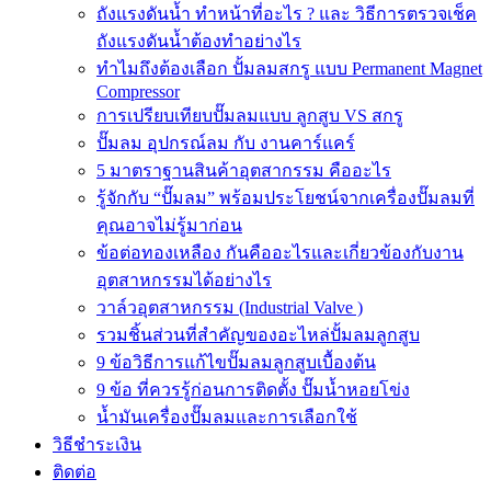
ถังแรงดันน้ำ ทำหน้าที่อะไร ? และ วิธีการตรวจเช็ค
ถังแรงดันน้ำต้องทำอย่างไร
ทำไมถึงต้องเลือก ปั้มลมสกรู แบบ Permanent Magnet
Compressor
การเปรียบเทียบปั๊มลมแบบ ลูกสูบ VS สกรู
ปั๊มลม อุปกรณ์ลม กับ งานคาร์แคร์
5 มาตราฐานสินค้าอุตสากรรม คืออะไร
รู้จักกับ “ปั๊มลม” พร้อมประโยชน์จากเครื่องปั๊มลมที่
คุณอาจไม่รู้มาก่อน
ข้อต่อทองเหลือง กันคืออะไรและเกี่ยวข้องกับงาน
อุตสาหกรรมได้อย่างไร
วาล์วอุตสาหกรรม (Industrial Valve )
รวมชิ้นส่วนที่สำคัญของอะไหล่ปั้มลมลูกสูบ
9 ข้อวิธีการแก้ไขปั๊มลมลูกสูบเบื้องต้น
9 ข้อ ที่ควรรู้ก่อนการติดตั้ง ปั๊มน้ำหอยโข่ง
น้ำมันเครื่องปั๊มลมและการเลือกใช้
วิธีชำระเงิน
ติดต่อ