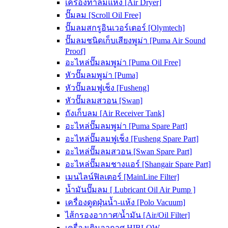
เครื่องทำลมแห้ง [Air Dryer]
ปั๊มลม [Scroll Oil Free]
ปั๊มลมสกรูอินเวอร์เตอร์ [Olymtech]
ปั๊มลมชนิดเก็บเสียงพูม่า [Puma Air Sound
Proof]
อะไหล่ปั๊มลมพูม่า [Puma Oil Free]
หัวปั๊มลมพูม่า [Puma]
หัวปั๊มลมฟูเช็ง [Fusheng]
หัวปั๊มลมสวอน [Swan]
ถังเก็บลม [Air Receiver Tank]
อะไหล่ปั๊มลมพูม่า [Puma Spare Part]
อะไหล่ปั๊มลมฟูเช็ง [Fusheng Spare Part]
อะไหล่ปั๊มลมสวอน [Swan Spare Part]
อะไหล่ปั๊มลมชางแอร์ [Shangair Spare Part]
เมนไลน์ฟิลเตอร์ [MainLine Filter]
น้ำมันปั๊มลม [ Lubricant Oil Air Pump ]
เครื่องดูดฝุ่นน้ำ-แห้ง [Polo Vacuum]
ไส้กรองอากาศ/น้ำมัน [Air/Oil Filter]
เครื่องเติมอากาศ HIBLOW