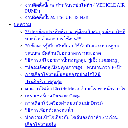
งานติดตั้งปั๊มลมสำหรับรถบัสไฟฟ้า ( VEHICLE AIR
PUMP )
งานติดตั้งปั้มลม FSCURTIS NxB-11
บทความ
**ปลดล็อกประสิทธิภาพ: คู่มือฉบับสมบูรณ์ของโซลิ
นอยด์วาล์วและการใช้งาน**
30 ข้อควรรู้เกี่ยวกับปั๊มลมไร้น้ำมันและมาตรฐาน
ระบบลมอัดสำหรับอุตสาหกรรมสะอาด
วิธีการแก้ไขอาการปั๊มลมลูกสูบ ฟูเช็ง ( Fusheng )
“ท่อลมอัดอลูเนียมคุณภาพสูง – ทนทานกว่า 10 ปี”
การเลือกใช้งานปั๊มลมสกรูอย่างไรให้มี
ประสิทธิภาพสูงสุด
มอเตอร์ไฟฟ้า Electric Motor คืออะไร ทำหน้าที่อะไร
เพรสเชอร์เกจ Pressure Guage
การเลือกใช้เครื่องทำลมแห้ง (Air Dryer)
วิธีการเลือกถังแรงดันน้ำ
ทำความเข้าใจเกี่ยวกับ โซลินอยด์วาล์ว 2/2 ก่อน
เลือกใช้งานจริง