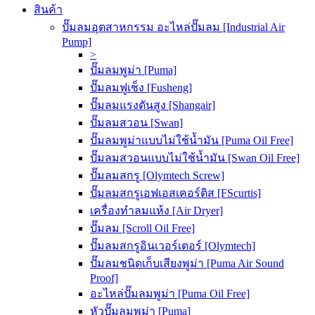
สินค้า
ปั๊มลมอุตสาหกรรม อะไหล่ปั๊มลม [Industrial Air
Pump]
>
ปั๊มลมพูม่า [Puma]
ปั๊มลมฟูเช็ง [Fusheng]
ปั๊มลมแรงดันสูง [Shangair]
ปั๊มลมสวอน [Swan]
ปั๊มลมพูม่าแบบไม่ใช้น้ำมัน [Puma Oil Free]
ปั๊มลมสวอนแบบไม่ใช้น้ำมัน [Swan Oil Free]
ปั๊มลมสกรู [Olymtech Screw]
ปั๊มลมสกรูเอฟเอสเคอร์ติส [FScurtis]
เครื่องทำลมแห้ง [Air Dryer]
ปั๊มลม [Scroll Oil Free]
ปั๊มลมสกรูอินเวอร์เตอร์ [Olymtech]
ปั๊มลมชนิดเก็บเสียงพูม่า [Puma Air Sound
Proof]
อะไหล่ปั๊มลมพูม่า [Puma Oil Free]
หัวปั๊มลมพูม่า [Puma]