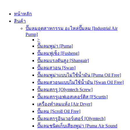
หน้าหลัก
สินค้า
ปั๊มลมอุตสาหกรรม อะไหล่ปั๊มลม [Industrial Air
Pump]
>
ปั๊มลมพูม่า [Puma]
ปั๊มลมฟูเช็ง [Fusheng]
ปั๊มลมแรงดันสูง [Shangair]
ปั๊มลมสวอน [Swan]
ปั๊มลมพูม่าแบบไม่ใช้น้ำมัน [Puma Oil Free]
ปั๊มลมสวอนแบบไม่ใช้น้ำมัน [Swan Oil Free]
ปั๊มลมสกรู [Olymtech Screw]
ปั๊มลมสกรูเอฟเอสเคอร์ติส [FScurtis]
เครื่องทำลมแห้ง [Air Dryer]
ปั๊มลม [Scroll Oil Free]
ปั๊มลมสกรูอินเวอร์เตอร์ [Olymtech]
ปั๊มลมชนิดเก็บเสียงพูม่า [Puma Air Sound