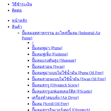
วิธีชำระเงิน
ติดต่อ
หน้าหลัก
สินค้า
ปั๊มลมอุตสาหกรรม อะไหล่ปั๊มลม [Industrial Air
Pump]
>
ปั๊มลมพูม่า [Puma]
ปั๊มลมฟูเช็ง [Fusheng]
ปั๊มลมแรงดันสูง [Shangair]
ปั๊มลมสวอน [Swan]
ปั๊มลมพูม่าแบบไม่ใช้น้ำมัน [Puma Oil Free]
ปั๊มลมสวอนแบบไม่ใช้น้ำมัน [Swan Oil Free]
ปั๊มลมสกรู [Olymtech Screw]
ปั๊มลมสกรูเอฟเอสเคอร์ติส [FScurtis]
เครื่องทำลมแห้ง [Air Dryer]
ปั๊มลม [Scroll Oil Free]
ปั๊มลมสกรูอินเวอร์เตอร์ [Olymtech]