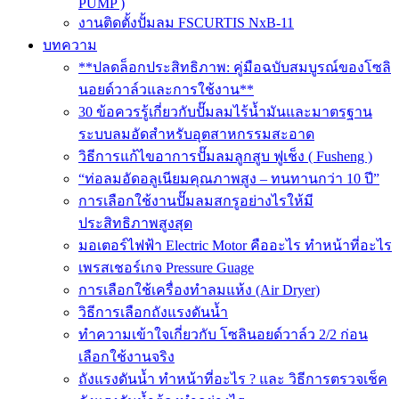
PUMP )
งานติดตั้งปั้มลม FSCURTIS NxB-11
บทความ
**ปลดล็อกประสิทธิภาพ: คู่มือฉบับสมบูรณ์ของโซลิ
นอยด์วาล์วและการใช้งาน**
30 ข้อควรรู้เกี่ยวกับปั๊มลมไร้น้ำมันและมาตรฐาน
ระบบลมอัดสำหรับอุตสาหกรรมสะอาด
วิธีการแก้ไขอาการปั๊มลมลูกสูบ ฟูเช็ง ( Fusheng )
“ท่อลมอัดอลูเนียมคุณภาพสูง – ทนทานกว่า 10 ปี”
การเลือกใช้งานปั๊มลมสกรูอย่างไรให้มี
ประสิทธิภาพสูงสุด
มอเตอร์ไฟฟ้า Electric Motor คืออะไร ทำหน้าที่อะไร
เพรสเชอร์เกจ Pressure Guage
การเลือกใช้เครื่องทำลมแห้ง (Air Dryer)
วิธีการเลือกถังแรงดันน้ำ
ทำความเข้าใจเกี่ยวกับ โซลินอยด์วาล์ว 2/2 ก่อน
เลือกใช้งานจริง
ถังแรงดันน้ำ ทำหน้าที่อะไร ? และ วิธีการตรวจเช็ค