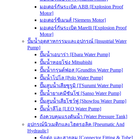
มอเตอร์กันระเบิด ABB [Explosion Proof
Motor]
มอเตอร์ซีเมนส์ [Siemens Motor]
มอเตอร์กันระเบิด Marelli [Explosion Proof
Motor]
ปั๊มน้ำอุตสาหกรรมและอุปกรณ์ [Insustrial Water
Pump]
ปั๊มน้ำเอบาร่า [Ebara Water Pump]
ปั๊มน้ำหอยโข่ง Mitsubishi
ปั๊มน้ำกรุนด์ฟอส [Grundfos Water Pump]
ปั๊มน้ำโปโล [Polo Water Pump]
ปั๊มสูบน้ำเสียซูรูมิ [TSurumi Water Pump]
ปั๊มน้ำยาเคมีซันโซ่ [Sanso Water Pump]
ปั๊มสูบน้ำเสียโชว์ฟู [Showfou Water Pump]
ปั๊มน้ำลีโอ [LEO Water Pump]
ถังควบคุมแรงดันน้ำ [Water Pressure Tank]
อุปกรณ์นิวเมติกและไฮดรอลิค [Pneumatic And
Hydraulic]
ข้อต่อ และสายลม [Connector Fitting & Tube]