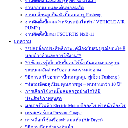
งานติดตั้งปั๊มลม สกรูฟูเช็ง 30 แรงม้า
งานออกแบบและเดินท่อลมอัด
งานเปลี่ยนลูกปืน หัวปั๊มลมสกรู Fusheng
งานติดตั้งปั๊มลมสำหรับรถบัสไฟฟ้า ( VEHICLE AIR
PUMP )
งานติดตั้งปั้มลม FSCURTIS NxB-11
บทความ
**ปลดล็อกประสิทธิภาพ: คู่มือฉบับสมบูรณ์ของโซลิ
นอยด์วาล์วและการใช้งาน**
30 ข้อควรรู้เกี่ยวกับปั๊มลมไร้น้ำมันและมาตรฐาน
ระบบลมอัดสำหรับอุตสาหกรรมสะอาด
วิธีการแก้ไขอาการปั๊มลมลูกสูบ ฟูเช็ง ( Fusheng )
“ท่อลมอัดอลูเนียมคุณภาพสูง – ทนทานกว่า 10 ปี”
การเลือกใช้งานปั๊มลมสกรูอย่างไรให้มี
ประสิทธิภาพสูงสุด
มอเตอร์ไฟฟ้า Electric Motor คืออะไร ทำหน้าที่อะไร
เพรสเชอร์เกจ Pressure Guage
การเลือกใช้เครื่องทำลมแห้ง (Air Dryer)
วิธีการเลือกถังแรงดันน้ำ