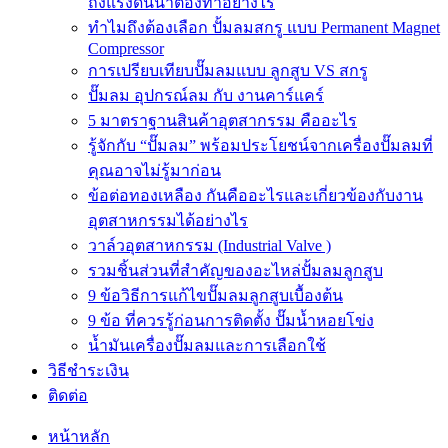
ถังแรงดันน้ำต้องทำอย่างไร
ทำไมถึงต้องเลือก ปั้มลมสกรู แบบ Permanent Magnet
Compressor
การเปรียบเทียบปั๊มลมแบบ ลูกสูบ VS สกรู
ปั๊มลม อุปกรณ์ลม กับ งานคาร์แคร์
5 มาตราฐานสินค้าอุตสากรรม คืออะไร
รู้จักกับ “ปั๊มลม” พร้อมประโยชน์จากเครื่องปั๊มลมที่
คุณอาจไม่รู้มาก่อน
ข้อต่อทองเหลือง กันคืออะไรและเกี่ยวข้องกับงาน
อุตสาหกรรมได้อย่างไร
วาล์วอุตสาหกรรม (Industrial Valve )
รวมชิ้นส่วนที่สำคัญของอะไหล่ปั้มลมลูกสูบ
9 ข้อวิธีการแก้ไขปั๊มลมลูกสูบเบื้องต้น
9 ข้อ ที่ควรรู้ก่อนการติดตั้ง ปั๊มน้ำหอยโข่ง
น้ำมันเครื่องปั๊มลมและการเลือกใช้
วิธีชำระเงิน
ติดต่อ
หน้าหลัก