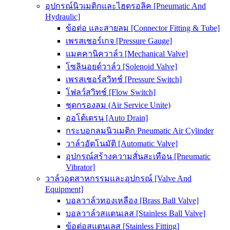
อุปกรณ์นิวเมติกและไฮดรอลิค [Pneumatic And
Hydraulic]
ข้อต่อ และสายลม [Connector Fitting & Tube]
เพรสเชอร์เกจ [Pressure Gauge]
แมคคานิควาล์ว [Mechanical Valve]
โซลินอยด์วาล์ว [Solenoid Valve]
เพรสเชอร์สวิทช์ [Pressure Switch]
โฟลว์สวิทช์ [Flow Switch]
ชุดกรองลม (Air Service Unite)
ออโต้เดรน [Auto Drain]
กระบอกลมนิวเมติก Pneumatic Air Cylinder
วาล์วอัตโนมัติ [Automatic Valve]
อุปกรณ์สร้างความสั่นสะเทือน [Pneumatic
Vibrator]
วาล์วอุตสาหกรรมและอุปกรณ์ [Valve And
Equipment]
บอลวาล์วทองเหลือง [Brass Ball Valve]
บอลวาล์วสแตนเลส [Stainless Ball Valve]
ข้อต่อสแตนเลส [Stainless Fitting]