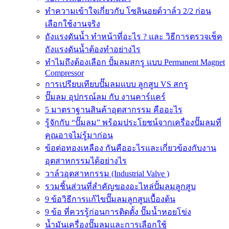
ทำความเข้าใจเกี่ยวกับ โซลินอยด์วาล์ว 2/2 ก่อน
เลือกใช้งานจริง
ถังแรงดันน้ำ ทำหน้าที่อะไร ? และ วิธีการตรวจเช็ค
ถังแรงดันน้ำต้องทำอย่างไร
ทำไมถึงต้องเลือก ปั้มลมสกรู แบบ Permanent Magnet
Compressor
การเปรียบเทียบปั๊มลมแบบ ลูกสูบ VS สกรู
ปั๊มลม อุปกรณ์ลม กับ งานคาร์แคร์
5 มาตราฐานสินค้าอุตสากรรม คืออะไร
รู้จักกับ “ปั๊มลม” พร้อมประโยชน์จากเครื่องปั๊มลมที่
คุณอาจไม่รู้มาก่อน
ข้อต่อทองเหลือง กันคืออะไรและเกี่ยวข้องกับงาน
อุตสาหกรรมได้อย่างไร
วาล์วอุตสาหกรรม (Industrial Valve )
รวมชิ้นส่วนที่สำคัญของอะไหล่ปั้มลมลูกสูบ
9 ข้อวิธีการแก้ไขปั๊มลมลูกสูบเบื้องต้น
9 ข้อ ที่ควรรู้ก่อนการติดตั้ง ปั๊มน้ำหอยโข่ง
น้ำมันเครื่องปั๊มลมและการเลือกใช้