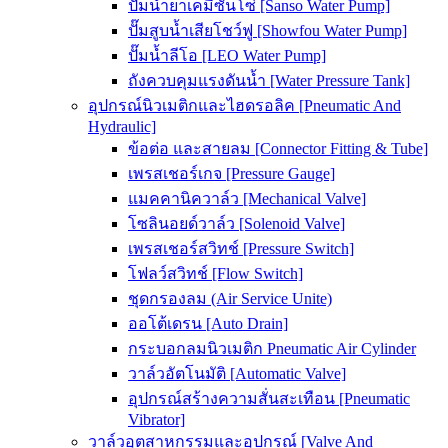
ปั๊มน้ำยาเคมีซันโซ่ [Sanso Water Pump]
ปั๊มสูบน้ำเสียโชว์ฟู [Showfou Water Pump]
ปั๊มน้ำลีโอ [LEO Water Pump]
ถังควบคุมแรงดันน้ำ [Water Pressure Tank]
อุปกรณ์นิวเมติกและไฮดรอลิค [Pneumatic And
Hydraulic]
ข้อต่อ และสายลม [Connector Fitting & Tube]
เพรสเชอร์เกจ [Pressure Gauge]
แมคคานิควาล์ว [Mechanical Valve]
โซลินอยด์วาล์ว [Solenoid Valve]
เพรสเชอร์สวิทช์ [Pressure Switch]
โฟลว์สวิทช์ [Flow Switch]
ชุดกรองลม (Air Service Unite)
ออโต้เดรน [Auto Drain]
กระบอกลมนิวเมติก Pneumatic Air Cylinder
วาล์วอัตโนมัติ [Automatic Valve]
อุปกรณ์สร้างความสั่นสะเทือน [Pneumatic
Vibrator]
วาล์วอุตสาหกรรมและอุปกรณ์ [Valve And