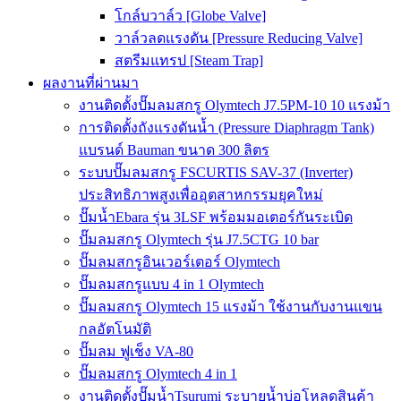
โกล์บวาล์ว [Globe Valve]
วาล์วลดแรงดัน [Pressure Reducing Valve]
สตรีมแทรป [Steam Trap]
ผลงานที่ผ่านมา
งานติดตั้งปั๊มลมสกรู Olymtech J7.5PM-10 10 แรงม้า
การติดตั้งถังแรงดันน้ำ (Pressure Diaphragm Tank)
แบรนด์ Bauman ขนาด 300 ลิตร
ระบบปั๊มลมสกรู FSCURTIS SAV-37 (Inverter)
ประสิทธิภาพสูงเพื่ออุตสาหกรรมยุคใหม่
ปั๊มน้ำEbara รุ่น 3LSF พร้อมมอเตอร์กันระเบิด
ปั๊มลมสกรู Olymtech รุ่น J7.5CTG 10 bar
ปั๊มลมสกรูอินเวอร์เตอร์ Olymtech
ปั๊มลมสกรูแบบ 4 in 1 Olymtech
ปั๊มลมสกรู Olymtech 15 แรงม้า ใช้งานกับงานแขน
กลอัตโนมัติ
ปั๊มลม ฟูเช็ง VA-80
ปั๊มลมสกรู Olymtech 4 in 1
งานติดตั้งปั๊มน้ำTsurumi ระบายน้ำบ่อโหลดสินค้า