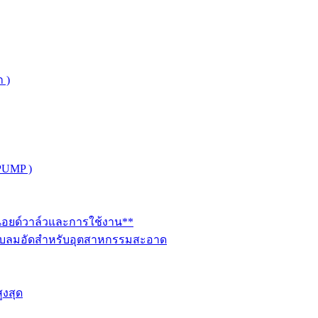
 )
PUMP )
ินอยด์วาล์วและการใช้งาน**
นระบบลมอัดสำหรับอุตสาหกรรมสะอาด
ูงสุด