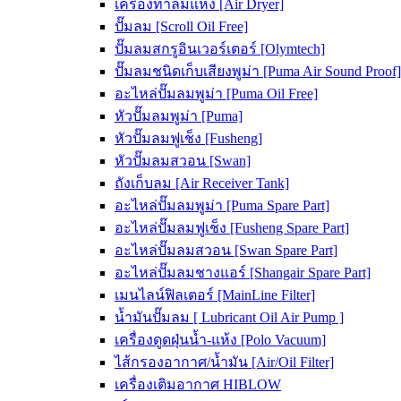
เครื่องทำลมแห้ง [Air Dryer]
ปั๊มลม [Scroll Oil Free]
ปั๊มลมสกรูอินเวอร์เตอร์ [Olymtech]
ปั๊มลมชนิดเก็บเสียงพูม่า [Puma Air Sound Proof]
อะไหล่ปั๊มลมพูม่า [Puma Oil Free]
หัวปั๊มลมพูม่า [Puma]
หัวปั๊มลมฟูเช็ง [Fusheng]
หัวปั๊มลมสวอน [Swan]
ถังเก็บลม [Air Receiver Tank]
อะไหล่ปั๊มลมพูม่า [Puma Spare Part]
อะไหล่ปั๊มลมฟูเช็ง [Fusheng Spare Part]
อะไหล่ปั๊มลมสวอน [Swan Spare Part]
อะไหล่ปั๊มลมชางแอร์ [Shangair Spare Part]
เมนไลน์ฟิลเตอร์ [MainLine Filter]
น้ำมันปั๊มลม [ Lubricant Oil Air Pump ]
เครื่องดูดฝุ่นน้ำ-แห้ง [Polo Vacuum]
ไส้กรองอากาศ/น้ำมัน [Air/Oil Filter]
เครื่องเติมอากาศ HIBLOW