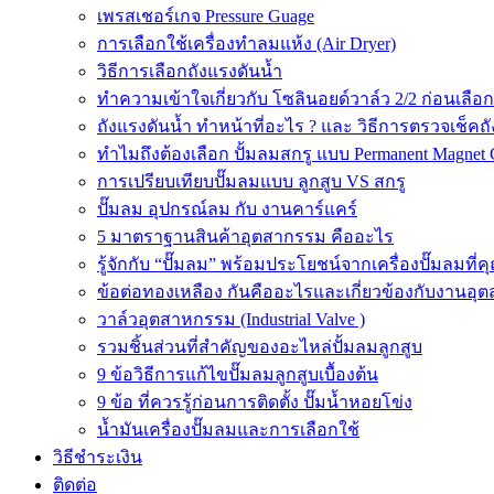
เพรสเชอร์เกจ Pressure Guage
การเลือกใช้เครื่องทำลมแห้ง (Air Dryer)
วิธีการเลือกถังแรงดันน้ำ
ทำความเข้าใจเกี่ยวกับ โซลินอยด์วาล์ว 2/2 ก่อนเลือ
ถังแรงดันน้ำ ทำหน้าที่อะไร ? และ วิธีการตรวจเช็คถ
ทำไมถึงต้องเลือก ปั้มลมสกรู แบบ Permanent Magnet 
การเปรียบเทียบปั๊มลมแบบ ลูกสูบ VS สกรู
ปั๊มลม อุปกรณ์ลม กับ งานคาร์แคร์
5 มาตราฐานสินค้าอุตสากรรม คืออะไร
รู้จักกับ “ปั๊มลม” พร้อมประโยชน์จากเครื่องปั๊มลมที่
ข้อต่อทองเหลือง กันคืออะไรและเกี่ยวข้องกับงานอุ
วาล์วอุตสาหกรรม (Industrial Valve )
รวมชิ้นส่วนที่สำคัญของอะไหล่ปั้มลมลูกสูบ
9 ข้อวิธีการแก้ไขปั๊มลมลูกสูบเบื้องต้น
9 ข้อ ที่ควรรู้ก่อนการติดตั้ง ปั๊มน้ำหอยโข่ง
น้ำมันเครื่องปั๊มลมและการเลือกใช้
วิธีชำระเงิน
ติดต่อ