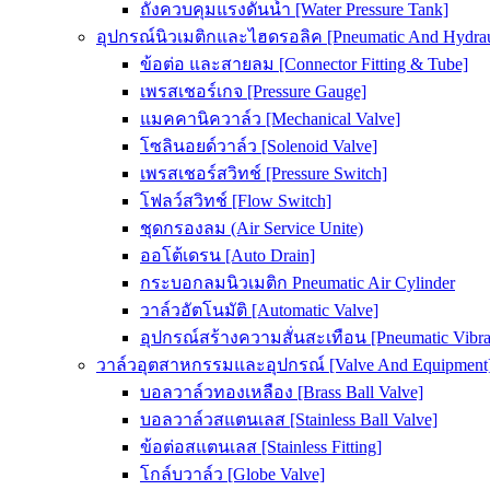
ถังควบคุมแรงดันน้ำ [Water Pressure Tank]
อุปกรณ์นิวเมติกและไฮดรอลิค [Pneumatic And Hydrau
ข้อต่อ และสายลม [Connector Fitting & Tube]
เพรสเชอร์เกจ [Pressure Gauge]
แมคคานิควาล์ว [Mechanical Valve]
โซลินอยด์วาล์ว [Solenoid Valve]
เพรสเชอร์สวิทช์ [Pressure Switch]
โฟลว์สวิทช์ [Flow Switch]
ชุดกรองลม (Air Service Unite)
ออโต้เดรน [Auto Drain]
กระบอกลมนิวเมติก Pneumatic Air Cylinder
วาล์วอัตโนมัติ [Automatic Valve]
อุปกรณ์สร้างความสั่นสะเทือน [Pneumatic Vibra
วาล์วอุตสาหกรรมและอุปกรณ์ [Valve And Equipment
บอลวาล์วทองเหลือง [Brass Ball Valve]
บอลวาล์วสแตนเลส [Stainless Ball Valve]
ข้อต่อสแตนเลส [Stainless Fitting]
โกล์บวาล์ว [Globe Valve]