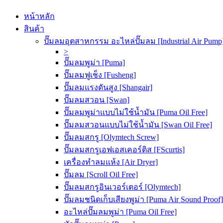
หน้าหลัก
สินค้า
ปั๊มลมอุตสาหกรรม อะไหล่ปั๊มลม [Industrial Air Pump
>
ปั๊มลมพูม่า [Puma]
ปั๊มลมฟูเช็ง [Fusheng]
ปั๊มลมแรงดันสูง [Shangair]
ปั๊มลมสวอน [Swan]
ปั๊มลมพูม่าแบบไม่ใช้น้ำมัน [Puma Oil Free]
ปั๊มลมสวอนแบบไม่ใช้น้ำมัน [Swan Oil Free]
ปั๊มลมสกรู [Olymtech Screw]
ปั๊มลมสกรูเอฟเอสเคอร์ติส [FScurtis]
เครื่องทำลมแห้ง [Air Dryer]
ปั๊มลม [Scroll Oil Free]
ปั๊มลมสกรูอินเวอร์เตอร์ [Olymtech]
ปั๊มลมชนิดเก็บเสียงพูม่า [Puma Air Sound Proof]
อะไหล่ปั๊มลมพูม่า [Puma Oil Free]