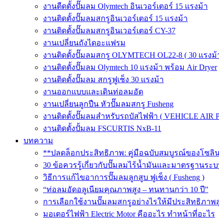
งานตืดตั้งปั๊มลม Olymtech อินเวอร์เตอร์ 15 แรงม้า
งานติดตั้งปั๊มลมสกรูอินเวอร์เตอร์ 15 แรงม้า
งานติดตั้งปั๊มลมสกรูอินเวอร์เตอร์ CY-37
งานเปลี่ยนถังไดอะแฟรม
งานติดตั้งปั๊มลมสกรู OLYMTECH OL22-8 ( 30 แรงม้า
งานติดตั้งปั๊มลม Olymtech 10 แรงม้า พร้อม Air Dryer
งานติดตั้งปั๊มลม สกรูฟูเช็ง 30 แรงม้า
งานออกแบบและเดินท่อลมอัด
งานเปลี่ยนลูกปืน หัวปั๊มลมสกรู Fusheng
งานติดตั้งปั๊มลมสำหรับรถบัสไฟฟ้า ( VEHICLE AIR 
งานติดตั้งปั้มลม FSCURTIS NxB-11
บทความ
**ปลดล็อกประสิทธิภาพ: คู่มือฉบับสมบูรณ์ของโซล
30 ข้อควรรู้เกี่ยวกับปั๊มลมไร้น้ำมันและมาตรฐา
วิธีการแก้ไขอาการปั๊มลมลูกสูบ ฟูเช็ง ( Fusheng )
“ท่อลมอัดอลูเนียมคุณภาพสูง – ทนทานกว่า 10 ปี”
การเลือกใช้งานปั๊มลมสกรูอย่างไรให้มีประสิทธิภาพส
มอเตอร์ไฟฟ้า Electric Motor คืออะไร ทำหน้าที่อะไร