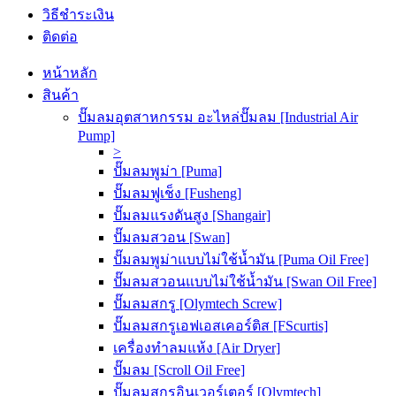
วิธีชำระเงิน
ติดต่อ
หน้าหลัก
สินค้า
ปั๊มลมอุตสาหกรรม อะไหล่ปั๊มลม [Industrial Air
Pump]
>
ปั๊มลมพูม่า [Puma]
ปั๊มลมฟูเช็ง [Fusheng]
ปั๊มลมแรงดันสูง [Shangair]
ปั๊มลมสวอน [Swan]
ปั๊มลมพูม่าแบบไม่ใช้น้ำมัน [Puma Oil Free]
ปั๊มลมสวอนแบบไม่ใช้น้ำมัน [Swan Oil Free]
ปั๊มลมสกรู [Olymtech Screw]
ปั๊มลมสกรูเอฟเอสเคอร์ติส [FScurtis]
เครื่องทำลมแห้ง [Air Dryer]
ปั๊มลม [Scroll Oil Free]
ปั๊มลมสกรูอินเวอร์เตอร์ [Olymtech]