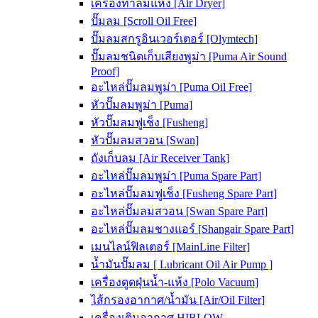
เครื่องทำลมแห้ง [Air Dryer]
ปั๊มลม [Scroll Oil Free]
ปั๊มลมสกรูอินเวอร์เตอร์ [Olymtech]
ปั๊มลมชนิดเก็บเสียงพูม่า [Puma Air Sound
Proof]
อะไหล่ปั๊มลมพูม่า [Puma Oil Free]
หัวปั๊มลมพูม่า [Puma]
หัวปั๊มลมฟูเช็ง [Fusheng]
หัวปั๊มลมสวอน [Swan]
ถังเก็บลม [Air Receiver Tank]
อะไหล่ปั๊มลมพูม่า [Puma Spare Part]
อะไหล่ปั๊มลมฟูเช็ง [Fusheng Spare Part]
อะไหล่ปั๊มลมสวอน [Swan Spare Part]
อะไหล่ปั๊มลมชางแอร์ [Shangair Spare Part]
เมนไลน์ฟิลเตอร์ [MainLine Filter]
น้ำมันปั๊มลม [ Lubricant Oil Air Pump ]
เครื่องดูดฝุ่นน้ำ-แห้ง [Polo Vacuum]
ไส้กรองอากาศ/น้ำมัน [Air/Oil Filter]
เครื่องเติมอากาศ HIBLOW