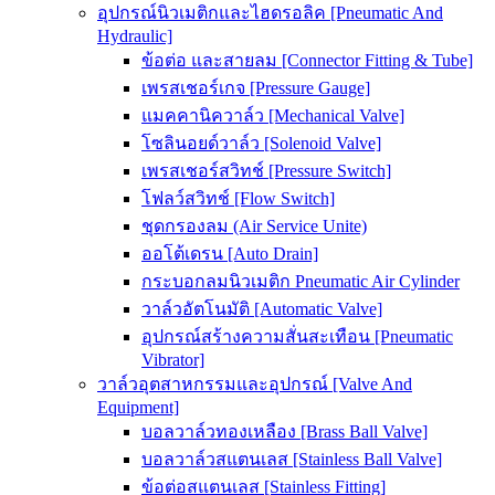
อุปกรณ์นิวเมติกและไฮดรอลิค [Pneumatic And
Hydraulic]
ข้อต่อ และสายลม [Connector Fitting & Tube]
เพรสเชอร์เกจ [Pressure Gauge]
แมคคานิควาล์ว [Mechanical Valve]
โซลินอยด์วาล์ว [Solenoid Valve]
เพรสเชอร์สวิทช์ [Pressure Switch]
โฟลว์สวิทช์ [Flow Switch]
ชุดกรองลม (Air Service Unite)
ออโต้เดรน [Auto Drain]
กระบอกลมนิวเมติก Pneumatic Air Cylinder
วาล์วอัตโนมัติ [Automatic Valve]
อุปกรณ์สร้างความสั่นสะเทือน [Pneumatic
Vibrator]
วาล์วอุตสาหกรรมและอุปกรณ์ [Valve And
Equipment]
บอลวาล์วทองเหลือง [Brass Ball Valve]
บอลวาล์วสแตนเลส [Stainless Ball Valve]
ข้อต่อสแตนเลส [Stainless Fitting]