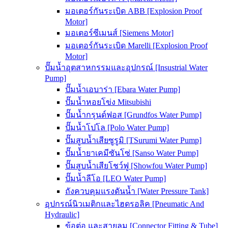
มอเตอร์กันระเบิด ABB [Explosion Proof
Motor]
มอเตอร์ซีเมนส์ [Siemens Motor]
มอเตอร์กันระเบิด Marelli [Explosion Proof
Motor]
ปั๊มน้ำอุตสาหกรรมและอุปกรณ์ [Insustrial Water
Pump]
ปั๊มน้ำเอบาร่า [Ebara Water Pump]
ปั๊มน้ำหอยโข่ง Mitsubishi
ปั๊มน้ำกรุนด์ฟอส [Grundfos Water Pump]
ปั๊มน้ำโปโล [Polo Water Pump]
ปั๊มสูบน้ำเสียซูรูมิ [TSurumi Water Pump]
ปั๊มน้ำยาเคมีซันโซ่ [Sanso Water Pump]
ปั๊มสูบน้ำเสียโชว์ฟู [Showfou Water Pump]
ปั๊มน้ำลีโอ [LEO Water Pump]
ถังควบคุมแรงดันน้ำ [Water Pressure Tank]
อุปกรณ์นิวเมติกและไฮดรอลิค [Pneumatic And
Hydraulic]
ข้อต่อ และสายลม [Connector Fitting & Tube]