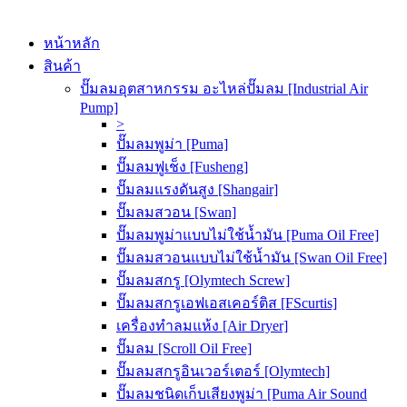
หน้าหลัก
สินค้า
ปั๊มลมอุตสาหกรรม อะไหล่ปั๊มลม [Industrial Air
Pump]
>
ปั๊มลมพูม่า [Puma]
ปั๊มลมฟูเช็ง [Fusheng]
ปั๊มลมแรงดันสูง [Shangair]
ปั๊มลมสวอน [Swan]
ปั๊มลมพูม่าแบบไม่ใช้น้ำมัน [Puma Oil Free]
ปั๊มลมสวอนแบบไม่ใช้น้ำมัน [Swan Oil Free]
ปั๊มลมสกรู [Olymtech Screw]
ปั๊มลมสกรูเอฟเอสเคอร์ติส [FScurtis]
เครื่องทำลมแห้ง [Air Dryer]
ปั๊มลม [Scroll Oil Free]
ปั๊มลมสกรูอินเวอร์เตอร์ [Olymtech]
ปั๊มลมชนิดเก็บเสียงพูม่า [Puma Air Sound