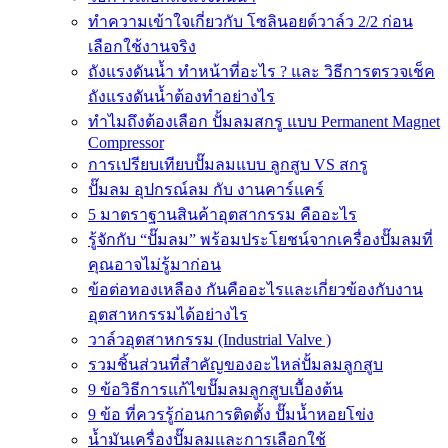
ทำความเข้าใจเกี่ยวกับ โซลินอยด์วาล์ว 2/2 ก่อน
เลือกใช้งานจริง
ถังแรงดันน้ำ ทำหน้าที่อะไร ? และ วิธีการตรวจเช็ค
ถังแรงดันน้ำต้องทำอย่างไร
ทำไมถึงต้องเลือก ปั้มลมสกรู แบบ Permanent Magnet
Compressor
การเปรียบเทียบปั๊มลมแบบ ลูกสูบ VS สกรู
ปั๊มลม อุปกรณ์ลม กับ งานคาร์แคร์
5 มาตราฐานสินค้าอุตสากรรม คืออะไร
รู้จักกับ “ปั๊มลม” พร้อมประโยชน์จากเครื่องปั๊มลมที่
คุณอาจไม่รู้มาก่อน
ข้อต่อทองเหลือง กันคืออะไรและเกี่ยวข้องกับงาน
อุตสาหกรรมได้อย่างไร
วาล์วอุตสาหกรรม (Industrial Valve )
รวมชิ้นส่วนที่สำคัญของอะไหล่ปั้มลมลูกสูบ
9 ข้อวิธีการแก้ไขปั๊มลมลูกสูบเบื้องต้น
9 ข้อ ที่ควรรู้ก่อนการติดตั้ง ปั๊มน้ำหอยโข่ง
น้ำมันเครื่องปั๊มลมและการเลือกใช้