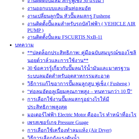
งานติดตั้งปั๊มลม สกรูฟูเช็ง 30 แรงม้า
งานออกแบบและเดินท่อลมอัด
งานเปลี่ยนลูกปืน หัวปั๊มลมสกรู Fusheng
งานติดตั้งปั๊มลมสำหรับรถบัสไฟฟ้า ( VEHICLE AIR
PUMP )
งานติดตั้งปั้มลม FSCURTIS NxB-11
บทความ
**ปลดล็อกประสิทธิภาพ: คู่มือฉบับสมบูรณ์ของโซลิ
นอยด์วาล์วและการใช้งาน**
30 ข้อควรรู้เกี่ยวกับปั๊มลมไร้น้ำมันและมาตรฐาน
ระบบลมอัดสำหรับอุตสาหกรรมสะอาด
วิธีการแก้ไขอาการปั๊มลมลูกสูบ ฟูเช็ง ( Fusheng )
“ท่อลมอัดอลูเนียมคุณภาพสูง – ทนทานกว่า 10 ปี”
การเลือกใช้งานปั๊มลมสกรูอย่างไรให้มี
ประสิทธิภาพสูงสุด
มอเตอร์ไฟฟ้า Electric Motor คืออะไร ทำหน้าที่อะไร
เพรสเชอร์เกจ Pressure Guage
การเลือกใช้เครื่องทำลมแห้ง (Air Dryer)
วิธีการเลือกถังแรงดันน้ำ