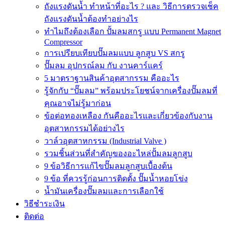
ถังแรงดันน้ำ ทำหน้าที่อะไร ? และ วิธีการตรวจเช็ค
ถังแรงดันน้ำต้องทำอย่างไร
ทำไมถึงต้องเลือก ปั้มลมสกรู แบบ Permanent Magnet
Compressor
การเปรียบเทียบปั๊มลมแบบ ลูกสูบ VS สกรู
ปั๊มลม อุปกรณ์ลม กับ งานคาร์แคร์
5 มาตราฐานสินค้าอุตสากรรม คืออะไร
รู้จักกับ “ปั๊มลม” พร้อมประโยชน์จากเครื่องปั๊มลมที่
คุณอาจไม่รู้มาก่อน
ข้อต่อทองเหลือง กันคืออะไรและเกี่ยวข้องกับงาน
อุตสาหกรรมได้อย่างไร
วาล์วอุตสาหกรรม (Industrial Valve )
รวมชิ้นส่วนที่สำคัญของอะไหล่ปั้มลมลูกสูบ
9 ข้อวิธีการแก้ไขปั๊มลมลูกสูบเบื้องต้น
9 ข้อ ที่ควรรู้ก่อนการติดตั้ง ปั๊มน้ำหอยโข่ง
น้ำมันเครื่องปั๊มลมและการเลือกใช้
วิธีชำระเงิน
ติดต่อ