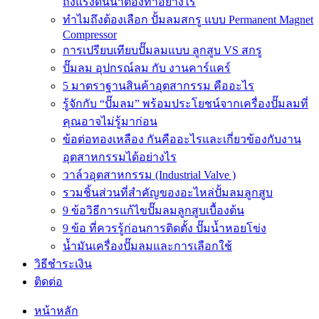
ถังแรงดันน้ำต้องทำอย่างไร
ทำไมถึงต้องเลือก ปั้มลมสกรู แบบ Permanent Magnet
Compressor
การเปรียบเทียบปั๊มลมแบบ ลูกสูบ VS สกรู
ปั๊มลม อุปกรณ์ลม กับ งานคาร์แคร์
5 มาตราฐานสินค้าอุตสากรรม คืออะไร
รู้จักกับ “ปั๊มลม” พร้อมประโยชน์จากเครื่องปั๊มลมที่
คุณอาจไม่รู้มาก่อน
ข้อต่อทองเหลือง กันคืออะไรและเกี่ยวข้องกับงาน
อุตสาหกรรมได้อย่างไร
วาล์วอุตสาหกรรม (Industrial Valve )
รวมชิ้นส่วนที่สำคัญของอะไหล่ปั้มลมลูกสูบ
9 ข้อวิธีการแก้ไขปั๊มลมลูกสูบเบื้องต้น
9 ข้อ ที่ควรรู้ก่อนการติดตั้ง ปั๊มน้ำหอยโข่ง
น้ำมันเครื่องปั๊มลมและการเลือกใช้
วิธีชำระเงิน
ติดต่อ
หน้าหลัก