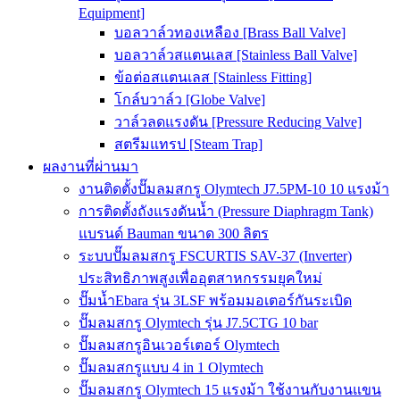
Equipment]
บอลวาล์วทองเหลือง [Brass Ball Valve]
บอลวาล์วสแตนเลส [Stainless Ball Valve]
ข้อต่อสแตนเลส [Stainless Fitting]
โกล์บวาล์ว [Globe Valve]
วาล์วลดแรงดัน [Pressure Reducing Valve]
สตรีมแทรป [Steam Trap]
ผลงานที่ผ่านมา
งานติดตั้งปั๊มลมสกรู Olymtech J7.5PM-10 10 แรงม้า
การติดตั้งถังแรงดันน้ำ (Pressure Diaphragm Tank)
แบรนด์ Bauman ขนาด 300 ลิตร
ระบบปั๊มลมสกรู FSCURTIS SAV-37 (Inverter)
ประสิทธิภาพสูงเพื่ออุตสาหกรรมยุคใหม่
ปั๊มน้ำEbara รุ่น 3LSF พร้อมมอเตอร์กันระเบิด
ปั๊มลมสกรู Olymtech รุ่น J7.5CTG 10 bar
ปั๊มลมสกรูอินเวอร์เตอร์ Olymtech
ปั๊มลมสกรูแบบ 4 in 1 Olymtech
ปั๊มลมสกรู Olymtech 15 แรงม้า ใช้งานกับงานแขน