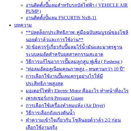
งานติดตั้งปั๊มลมสำหรับรถบัสไฟฟ้า ( VEHICLE AIR
PUMP )
งานติดตั้งปั้มลม FSCURTIS NxB-11
บทความ
**ปลดล็อกประสิทธิภาพ: คู่มือฉบับสมบูรณ์ของโซลิ
นอยด์วาล์วและการใช้งาน**
30 ข้อควรรู้เกี่ยวกับปั๊มลมไร้น้ำมันและมาตรฐาน
ระบบลมอัดสำหรับอุตสาหกรรมสะอาด
วิธีการแก้ไขอาการปั๊มลมลูกสูบ ฟูเช็ง ( Fusheng )
“ท่อลมอัดอลูเนียมคุณภาพสูง – ทนทานกว่า 10 ปี”
การเลือกใช้งานปั๊มลมสกรูอย่างไรให้มี
ประสิทธิภาพสูงสุด
มอเตอร์ไฟฟ้า Electric Motor คืออะไร ทำหน้าที่อะไร
เพรสเชอร์เกจ Pressure Guage
การเลือกใช้เครื่องทำลมแห้ง (Air Dryer)
วิธีการเลือกถังแรงดันน้ำ
ทำความเข้าใจเกี่ยวกับ โซลินอยด์วาล์ว 2/2 ก่อน
เลือกใช้งานจริง