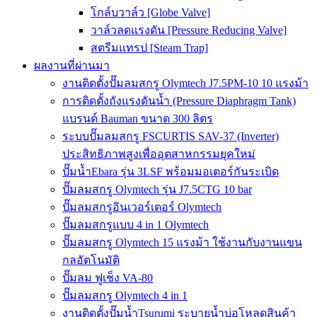
โกล์บวาล์ว [Globe Valve]
วาล์วลดแรงดัน [Pressure Reducing Valve]
สตรีมแทรป [Steam Trap]
ผลงานที่ผ่านมา
งานติดตั้งปั๊มลมสกรู Olymtech J7.5PM-10 10 แรงม้า
การติดตั้งถังแรงดันน้ำ (Pressure Diaphragm Tank)
แบรนด์ Bauman ขนาด 300 ลิตร
ระบบปั๊มลมสกรู FSCURTIS SAV-37 (Inverter)
ประสิทธิภาพสูงเพื่ออุตสาหกรรมยุคใหม่
ปั๊มน้ำEbara รุ่น 3LSF พร้อมมอเตอร์กันระเบิด
ปั๊มลมสกรู Olymtech รุ่น J7.5CTG 10 bar
ปั๊มลมสกรูอินเวอร์เตอร์ Olymtech
ปั๊มลมสกรูแบบ 4 in 1 Olymtech
ปั๊มลมสกรู Olymtech 15 แรงม้า ใช้งานกับงานแขน
กลอัตโนมัติ
ปั๊มลม ฟูเช็ง VA-80
ปั๊มลมสกรู Olymtech 4 in 1
งานติดตั้งปั๊มน้ำTsurumi ระบายน้ำบ่อโหลดสินค้า