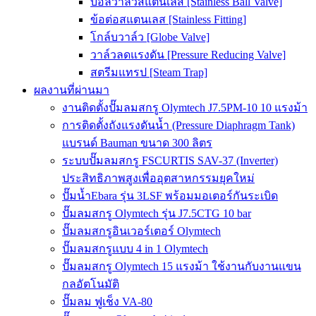
บอลวาล์วสแตนเลส [Stainless Ball Valve]
ข้อต่อสแตนเลส [Stainless Fitting]
โกล์บวาล์ว [Globe Valve]
วาล์วลดแรงดัน [Pressure Reducing Valve]
สตรีมแทรป [Steam Trap]
ผลงานที่ผ่านมา
งานติดตั้งปั๊มลมสกรู Olymtech J7.5PM-10 10 แรงม้า
การติดตั้งถังแรงดันน้ำ (Pressure Diaphragm Tank)
แบรนด์ Bauman ขนาด 300 ลิตร
ระบบปั๊มลมสกรู FSCURTIS SAV-37 (Inverter)
ประสิทธิภาพสูงเพื่ออุตสาหกรรมยุคใหม่
ปั๊มน้ำEbara รุ่น 3LSF พร้อมมอเตอร์กันระเบิด
ปั๊มลมสกรู Olymtech รุ่น J7.5CTG 10 bar
ปั๊มลมสกรูอินเวอร์เตอร์ Olymtech
ปั๊มลมสกรูแบบ 4 in 1 Olymtech
ปั๊มลมสกรู Olymtech 15 แรงม้า ใช้งานกับงานแขน
กลอัตโนมัติ
ปั๊มลม ฟูเช็ง VA-80