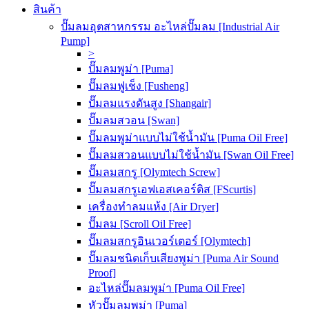
สินค้า
ปั๊มลมอุตสาหกรรม อะไหล่ปั๊มลม [Industrial Air
Pump]
>
ปั๊มลมพูม่า [Puma]
ปั๊มลมฟูเช็ง [Fusheng]
ปั๊มลมแรงดันสูง [Shangair]
ปั๊มลมสวอน [Swan]
ปั๊มลมพูม่าแบบไม่ใช้น้ำมัน [Puma Oil Free]
ปั๊มลมสวอนแบบไม่ใช้น้ำมัน [Swan Oil Free]
ปั๊มลมสกรู [Olymtech Screw]
ปั๊มลมสกรูเอฟเอสเคอร์ติส [FScurtis]
เครื่องทำลมแห้ง [Air Dryer]
ปั๊มลม [Scroll Oil Free]
ปั๊มลมสกรูอินเวอร์เตอร์ [Olymtech]
ปั๊มลมชนิดเก็บเสียงพูม่า [Puma Air Sound
Proof]
อะไหล่ปั๊มลมพูม่า [Puma Oil Free]
หัวปั๊มลมพูม่า [Puma]