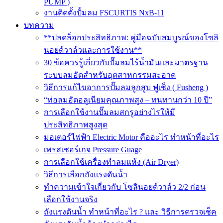
PUMP )
งานติดตั้งปั้มลม FSCURTIS NxB-11
บทความ
**ปลดล็อกประสิทธิภาพ: คู่มือฉบับสมบูรณ์ของโซลิ
นอยด์วาล์วและการใช้งาน**
30 ข้อควรรู้เกี่ยวกับปั๊มลมไร้น้ำมันและมาตรฐาน
ระบบลมอัดสำหรับอุตสาหกรรมสะอาด
วิธีการแก้ไขอาการปั๊มลมลูกสูบ ฟูเช็ง ( Fusheng )
“ท่อลมอัดอลูเนียมคุณภาพสูง – ทนทานกว่า 10 ปี”
การเลือกใช้งานปั๊มลมสกรูอย่างไรให้มี
ประสิทธิภาพสูงสุด
มอเตอร์ไฟฟ้า Electric Motor คืออะไร ทำหน้าที่อะไร
เพรสเชอร์เกจ Pressure Guage
การเลือกใช้เครื่องทำลมแห้ง (Air Dryer)
วิธีการเลือกถังแรงดันน้ำ
ทำความเข้าใจเกี่ยวกับ โซลินอยด์วาล์ว 2/2 ก่อน
เลือกใช้งานจริง
ถังแรงดันน้ำ ทำหน้าที่อะไร ? และ วิธีการตรวจเช็ค