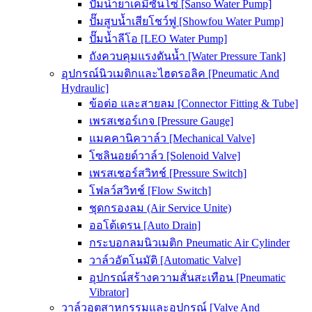
ปั๊มน้ำยาเคมีซันโซ่ [Sanso Water Pump]
ปั๊มสูบน้ำเสียโชว์ฟู [Showfou Water Pump]
ปั๊มน้ำลีโอ [LEO Water Pump]
ถังควบคุมแรงดันน้ำ [Water Pressure Tank]
อุปกรณ์นิวเมติกและไฮดรอลิค [Pneumatic And
Hydraulic]
ข้อต่อ และสายลม [Connector Fitting & Tube]
เพรสเชอร์เกจ [Pressure Gauge]
แมคคานิควาล์ว [Mechanical Valve]
โซลินอยด์วาล์ว [Solenoid Valve]
เพรสเชอร์สวิทช์ [Pressure Switch]
โฟลว์สวิทช์ [Flow Switch]
ชุดกรองลม (Air Service Unite)
ออโต้เดรน [Auto Drain]
กระบอกลมนิวเมติก Pneumatic Air Cylinder
วาล์วอัตโนมัติ [Automatic Valve]
อุปกรณ์สร้างความสั่นสะเทือน [Pneumatic
Vibrator]
วาล์วอุตสาหกรรมและอุปกรณ์ [Valve And