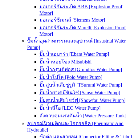
มอเตอร์กันระเบิด ABB [Explosion Proof
Motor]
มอเตอร์ซีเมนส์ [Siemens Motor]
มอเตอร์กันระเบิด Marelli [Explosion Proof
Motor]
ปั๊มน้ำอุตสาหกรรมและอุปกรณ์ [Insustrial Water
Pump]
ปั๊มน้ำเอบาร่า [Ebara Water Pump]
ปั๊มน้ำหอยโข่ง Mitsubishi
ปั๊มน้ำกรุนด์ฟอส [Grundfos Water Pump]
ปั๊มน้ำโปโล [Polo Water Pump]
ปั๊มสูบน้ำเสียซูรูมิ [TSurumi Water Pump]
ปั๊มน้ำยาเคมีซันโซ่ [Sanso Water Pump]
ปั๊มสูบน้ำเสียโชว์ฟู [Showfou Water Pump]
ปั๊มน้ำลีโอ [LEO Water Pump]
ถังควบคุมแรงดันน้ำ [Water Pressure Tank]
อุปกรณ์นิวเมติกและไฮดรอลิค [Pneumatic And
Hydraulic]
ข้อต่อ และสายลม [Connector Fitting & Tube]