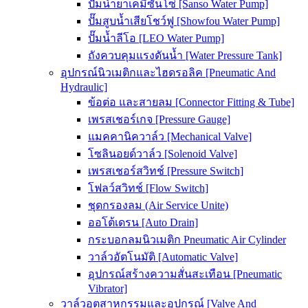
ปั๊มน้ำยาเคมีซันโซ่ [Sanso Water Pump]
ปั๊มสูบน้ำเสียโชว์ฟู [Showfou Water Pump]
ปั๊มน้ำลีโอ [LEO Water Pump]
ถังควบคุมแรงดันน้ำ [Water Pressure Tank]
อุปกรณ์นิวเมติกและไฮดรอลิค [Pneumatic And
Hydraulic]
ข้อต่อ และสายลม [Connector Fitting & Tube]
เพรสเชอร์เกจ [Pressure Gauge]
แมคคานิควาล์ว [Mechanical Valve]
โซลินอยด์วาล์ว [Solenoid Valve]
เพรสเชอร์สวิทช์ [Pressure Switch]
โฟลว์สวิทช์ [Flow Switch]
ชุดกรองลม (Air Service Unite)
ออโต้เดรน [Auto Drain]
กระบอกลมนิวเมติก Pneumatic Air Cylinder
วาล์วอัตโนมัติ [Automatic Valve]
อุปกรณ์สร้างความสั่นสะเทือน [Pneumatic
Vibrator]
วาล์วอุตสาหกรรมและอุปกรณ์ [Valve And