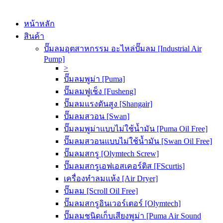
หน้าหลัก
สินค้า
ปั๊มลมอุตสาหกรรม อะไหล่ปั๊มลม [Industrial Air
Pump]
>
ปั๊มลมพูม่า [Puma]
ปั๊มลมฟูเช็ง [Fusheng]
ปั๊มลมแรงดันสูง [Shangair]
ปั๊มลมสวอน [Swan]
ปั๊มลมพูม่าแบบไม่ใช้น้ำมัน [Puma Oil Free]
ปั๊มลมสวอนแบบไม่ใช้น้ำมัน [Swan Oil Free]
ปั๊มลมสกรู [Olymtech Screw]
ปั๊มลมสกรูเอฟเอสเคอร์ติส [FScurtis]
เครื่องทำลมแห้ง [Air Dryer]
ปั๊มลม [Scroll Oil Free]
ปั๊มลมสกรูอินเวอร์เตอร์ [Olymtech]
ปั๊มลมชนิดเก็บเสียงพูม่า [Puma Air Sound