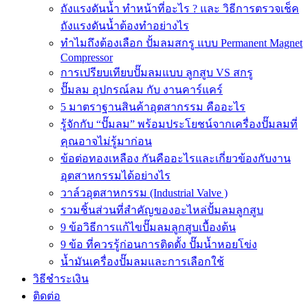
ถังแรงดันน้ำ ทำหน้าที่อะไร ? และ วิธีการตรวจเช็ค
ถังแรงดันน้ำต้องทำอย่างไร
ทำไมถึงต้องเลือก ปั้มลมสกรู แบบ Permanent Magnet
Compressor
การเปรียบเทียบปั๊มลมแบบ ลูกสูบ VS สกรู
ปั๊มลม อุปกรณ์ลม กับ งานคาร์แคร์
5 มาตราฐานสินค้าอุตสากรรม คืออะไร
รู้จักกับ “ปั๊มลม” พร้อมประโยชน์จากเครื่องปั๊มลมที่
คุณอาจไม่รู้มาก่อน
ข้อต่อทองเหลือง กันคืออะไรและเกี่ยวข้องกับงาน
อุตสาหกรรมได้อย่างไร
วาล์วอุตสาหกรรม (Industrial Valve )
รวมชิ้นส่วนที่สำคัญของอะไหล่ปั้มลมลูกสูบ
9 ข้อวิธีการแก้ไขปั๊มลมลูกสูบเบื้องต้น
9 ข้อ ที่ควรรู้ก่อนการติดตั้ง ปั๊มน้ำหอยโข่ง
น้ำมันเครื่องปั๊มลมและการเลือกใช้
วิธีชำระเงิน
ติดต่อ