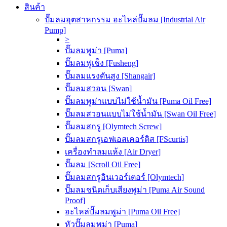
สินค้า
ปั๊มลมอุตสาหกรรม อะไหล่ปั๊มลม [Industrial Air
Pump]
>
ปั๊มลมพูม่า [Puma]
ปั๊มลมฟูเช็ง [Fusheng]
ปั๊มลมแรงดันสูง [Shangair]
ปั๊มลมสวอน [Swan]
ปั๊มลมพูม่าแบบไม่ใช้น้ำมัน [Puma Oil Free]
ปั๊มลมสวอนแบบไม่ใช้น้ำมัน [Swan Oil Free]
ปั๊มลมสกรู [Olymtech Screw]
ปั๊มลมสกรูเอฟเอสเคอร์ติส [FScurtis]
เครื่องทำลมแห้ง [Air Dryer]
ปั๊มลม [Scroll Oil Free]
ปั๊มลมสกรูอินเวอร์เตอร์ [Olymtech]
ปั๊มลมชนิดเก็บเสียงพูม่า [Puma Air Sound
Proof]
อะไหล่ปั๊มลมพูม่า [Puma Oil Free]
หัวปั๊มลมพูม่า [Puma]