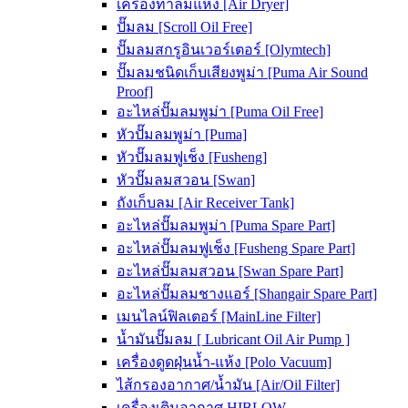
เครื่องทำลมแห้ง [Air Dryer]
ปั๊มลม [Scroll Oil Free]
ปั๊มลมสกรูอินเวอร์เตอร์ [Olymtech]
ปั๊มลมชนิดเก็บเสียงพูม่า [Puma Air Sound
Proof]
อะไหล่ปั๊มลมพูม่า [Puma Oil Free]
หัวปั๊มลมพูม่า [Puma]
หัวปั๊มลมฟูเช็ง [Fusheng]
หัวปั๊มลมสวอน [Swan]
ถังเก็บลม [Air Receiver Tank]
อะไหล่ปั๊มลมพูม่า [Puma Spare Part]
อะไหล่ปั๊มลมฟูเช็ง [Fusheng Spare Part]
อะไหล่ปั๊มลมสวอน [Swan Spare Part]
อะไหล่ปั๊มลมชางแอร์ [Shangair Spare Part]
เมนไลน์ฟิลเตอร์ [MainLine Filter]
น้ำมันปั๊มลม [ Lubricant Oil Air Pump ]
เครื่องดูดฝุ่นน้ำ-แห้ง [Polo Vacuum]
ไส้กรองอากาศ/น้ำมัน [Air/Oil Filter]
เครื่องเติมอากาศ HIBLOW