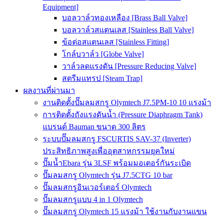
Equipment]
บอลวาล์วทองเหลือง [Brass Ball Valve]
บอลวาล์วสแตนเลส [Stainless Ball Valve]
ข้อต่อสแตนเลส [Stainless Fitting]
โกล์บวาล์ว [Globe Valve]
วาล์วลดแรงดัน [Pressure Reducing Valve]
สตรีมแทรป [Steam Trap]
ผลงานที่ผ่านมา
งานติดตั้งปั๊มลมสกรู Olymtech J7.5PM-10 10 แรงม้า
การติดตั้งถังแรงดันน้ำ (Pressure Diaphragm Tank)
แบรนด์ Bauman ขนาด 300 ลิตร
ระบบปั๊มลมสกรู FSCURTIS SAV-37 (Inverter)
ประสิทธิภาพสูงเพื่ออุตสาหกรรมยุคใหม่
ปั๊มน้ำEbara รุ่น 3LSF พร้อมมอเตอร์กันระเบิด
ปั๊มลมสกรู Olymtech รุ่น J7.5CTG 10 bar
ปั๊มลมสกรูอินเวอร์เตอร์ Olymtech
ปั๊มลมสกรูแบบ 4 in 1 Olymtech
ปั๊มลมสกรู Olymtech 15 แรงม้า ใช้งานกับงานแขน