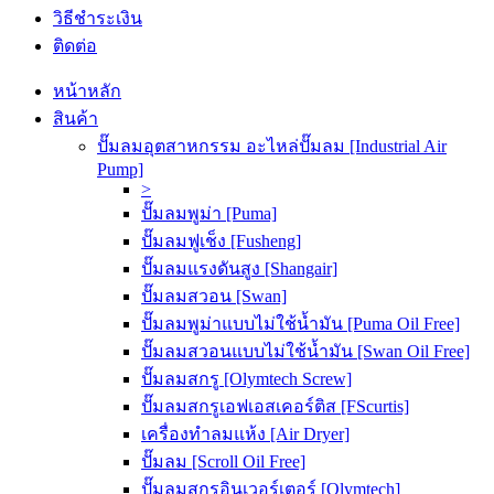
วิธีชำระเงิน
ติดต่อ
หน้าหลัก
สินค้า
ปั๊มลมอุตสาหกรรม อะไหล่ปั๊มลม [Industrial Air
Pump]
>
ปั๊มลมพูม่า [Puma]
ปั๊มลมฟูเช็ง [Fusheng]
ปั๊มลมแรงดันสูง [Shangair]
ปั๊มลมสวอน [Swan]
ปั๊มลมพูม่าแบบไม่ใช้น้ำมัน [Puma Oil Free]
ปั๊มลมสวอนแบบไม่ใช้น้ำมัน [Swan Oil Free]
ปั๊มลมสกรู [Olymtech Screw]
ปั๊มลมสกรูเอฟเอสเคอร์ติส [FScurtis]
เครื่องทำลมแห้ง [Air Dryer]
ปั๊มลม [Scroll Oil Free]
ปั๊มลมสกรูอินเวอร์เตอร์ [Olymtech]