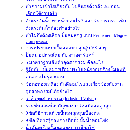
ทำความเข้าใจเกี่ยวกับ โซลินอยด์วาล์ว 2/2 ก่อน
เลือกใช้งานจริง
ถังแรงดันน้ำ ทำหน้าที่อะไร ? และ วิธีการตรวจเช็ค
ถังแรงดันน้ำต้องทำอย่างไร
ทำไมถึงต้องเลือก ปั้มลมสกรู แบบ Permanent Magnet
Compressor
การเปรียบเทียบปั๊มลมแบบ ลูกสูบ VS สกรู
ปั๊มลม อุปกรณ์ลม กับ งานคาร์แคร์
5 มาตราฐานสินค้าอุตสากรรม คืออะไร
รู้จักกับ “ปั๊มลม” พร้อมประโยชน์จากเครื่องปั๊มลมที่
คุณอาจไม่รู้มาก่อน
ข้อต่อทองเหลือง กันคืออะไรและเกี่ยวข้องกับงาน
อุตสาหกรรมได้อย่างไร
วาล์วอุตสาหกรรม (Industrial Valve )
รวมชิ้นส่วนที่สำคัญของอะไหล่ปั้มลมลูกสูบ
9 ข้อวิธีการแก้ไขปั๊มลมลูกสูบเบื้องต้น
9 ข้อ ที่ควรรู้ก่อนการติดตั้ง ปั๊มน้ำหอยโข่ง
น้ำมันเครื่องปั๊มลมและการเลือกใช้