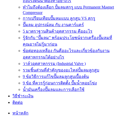
ถังแรงดันน้ำต้องทำอย่างไร
ทำไมถึงต้องเลือก ปั้มลมสกรู แบบ Permanent Magnet
Compressor
การเปรียบเทียบปั๊มลมแบบ ลูกสูบ VS สกรู
ปั๊มลม อุปกรณ์ลม กับ งานคาร์แคร์
5 มาตราฐานสินค้าอุตสากรรม คืออะไร
รู้จักกับ “ปั๊มลม” พร้อมประโยชน์จากเครื่องปั๊มลมที่
คุณอาจไม่รู้มาก่อน
ข้อต่อทองเหลือง กันคืออะไรและเกี่ยวข้องกับงาน
อุตสาหกรรมได้อย่างไร
วาล์วอุตสาหกรรม (Industrial Valve )
รวมชิ้นส่วนที่สำคัญของอะไหล่ปั้มลมลูกสูบ
9 ข้อวิธีการแก้ไขปั๊มลมลูกสูบเบื้องต้น
9 ข้อ ที่ควรรู้ก่อนการติดตั้ง ปั๊มน้ำหอยโข่ง
น้ำมันเครื่องปั๊มลมและการเลือกใช้
วิธีชำระเงิน
ติดต่อ
หน้าหลัก