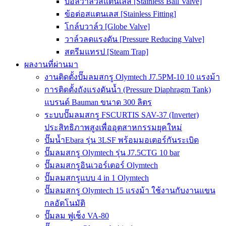
บอลวาล์วสแตนเลส [Stainless Ball Valve]
ข้อต่อสแตนเลส [Stainless Fitting]
โกล์บวาล์ว [Globe Valve]
วาล์วลดแรงดัน [Pressure Reducing Valve]
สตรีมแทรป [Steam Trap]
ผลงานที่ผ่านมา
งานติดตั้งปั๊มลมสกรู Olymtech J7.5PM-10 10 แรงม้า
การติดตั้งถังแรงดันน้ำ (Pressure Diaphragm Tank)
แบรนด์ Bauman ขนาด 300 ลิตร
ระบบปั๊มลมสกรู FSCURTIS SAV-37 (Inverter)
ประสิทธิภาพสูงเพื่ออุตสาหกรรมยุคใหม่
ปั๊มน้ำEbara รุ่น 3LSF พร้อมมอเตอร์กันระเบิด
ปั๊มลมสกรู Olymtech รุ่น J7.5CTG 10 bar
ปั๊มลมสกรูอินเวอร์เตอร์ Olymtech
ปั๊มลมสกรูแบบ 4 in 1 Olymtech
ปั๊มลมสกรู Olymtech 15 แรงม้า ใช้งานกับงานแขน
กลอัตโนมัติ
ปั๊มลม ฟูเช็ง VA-80