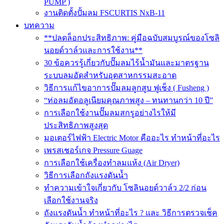
PUMP )
งานติดตั้งปั้มลม FSCURTIS NxB-11
บทความ
**ปลดล็อกประสิทธิภาพ: คู่มือฉบับสมบูรณ์ของโซลิ
นอยด์วาล์วและการใช้งาน**
30 ข้อควรรู้เกี่ยวกับปั๊มลมไร้น้ำมันและมาตรฐาน
ระบบลมอัดสำหรับอุตสาหกรรมสะอาด
วิธีการแก้ไขอาการปั๊มลมลูกสูบ ฟูเช็ง ( Fusheng )
“ท่อลมอัดอลูเนียมคุณภาพสูง – ทนทานกว่า 10 ปี”
การเลือกใช้งานปั๊มลมสกรูอย่างไรให้มี
ประสิทธิภาพสูงสุด
มอเตอร์ไฟฟ้า Electric Motor คืออะไร ทำหน้าที่อะไร
เพรสเชอร์เกจ Pressure Guage
การเลือกใช้เครื่องทำลมแห้ง (Air Dryer)
วิธีการเลือกถังแรงดันน้ำ
ทำความเข้าใจเกี่ยวกับ โซลินอยด์วาล์ว 2/2 ก่อน
เลือกใช้งานจริง
ถังแรงดันน้ำ ทำหน้าที่อะไร ? และ วิธีการตรวจเช็ค