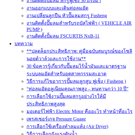
งานติดตั้งปั๊มลม สกรูฟูเช็ง 30 แรงม้า
งานออกแบบและเดินท่อลมอัด
งานเปลี่ยนลูกปืน หัวปั๊มลมสกรู Fusheng
งานติดตั้งปั๊มลมสำหรับรถบัสไฟฟ้า ( VEHICLE AIR
PUMP )
งานติดตั้งปั้มลม FSCURTIS NxB-11
บทความ
**ปลดล็อกประสิทธิภาพ: คู่มือฉบับสมบูรณ์ของโซลิ
นอยด์วาล์วและการใช้งาน**
30 ข้อควรรู้เกี่ยวกับปั๊มลมไร้น้ำมันและมาตรฐาน
ระบบลมอัดสำหรับอุตสาหกรรมสะอาด
วิธีการแก้ไขอาการปั๊มลมลูกสูบ ฟูเช็ง ( Fusheng )
“ท่อลมอัดอลูเนียมคุณภาพสูง – ทนทานกว่า 10 ปี”
การเลือกใช้งานปั๊มลมสกรูอย่างไรให้มี
ประสิทธิภาพสูงสุด
มอเตอร์ไฟฟ้า Electric Motor คืออะไร ทำหน้าที่อะไร
เพรสเชอร์เกจ Pressure Guage
การเลือกใช้เครื่องทำลมแห้ง (Air Dryer)
วิธีการเลือกถังแรงดันน้ำ