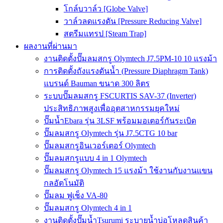
โกล์บวาล์ว [Globe Valve]
วาล์วลดแรงดัน [Pressure Reducing Valve]
สตรีมแทรป [Steam Trap]
ผลงานที่ผ่านมา
งานติดตั้งปั๊มลมสกรู Olymtech J7.5PM-10 10 แรงม้า
การติดตั้งถังแรงดันน้ำ (Pressure Diaphragm Tank)
แบรนด์ Bauman ขนาด 300 ลิตร
ระบบปั๊มลมสกรู FSCURTIS SAV-37 (Inverter)
ประสิทธิภาพสูงเพื่ออุตสาหกรรมยุคใหม่
ปั๊มน้ำEbara รุ่น 3LSF พร้อมมอเตอร์กันระเบิด
ปั๊มลมสกรู Olymtech รุ่น J7.5CTG 10 bar
ปั๊มลมสกรูอินเวอร์เตอร์ Olymtech
ปั๊มลมสกรูแบบ 4 in 1 Olymtech
ปั๊มลมสกรู Olymtech 15 แรงม้า ใช้งานกับงานแขน
กลอัตโนมัติ
ปั๊มลม ฟูเช็ง VA-80
ปั๊มลมสกรู Olymtech 4 in 1
งานติดตั้งปั๊มน้ำTsurumi ระบายน้ำบ่อโหลดสินค้า