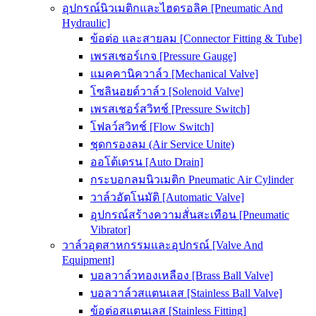
อุปกรณ์นิวเมติกและไฮดรอลิค [Pneumatic And
Hydraulic]
ข้อต่อ และสายลม [Connector Fitting & Tube]
เพรสเชอร์เกจ [Pressure Gauge]
แมคคานิควาล์ว [Mechanical Valve]
โซลินอยด์วาล์ว [Solenoid Valve]
เพรสเชอร์สวิทช์ [Pressure Switch]
โฟลว์สวิทช์ [Flow Switch]
ชุดกรองลม (Air Service Unite)
ออโต้เดรน [Auto Drain]
กระบอกลมนิวเมติก Pneumatic Air Cylinder
วาล์วอัตโนมัติ [Automatic Valve]
อุปกรณ์สร้างความสั่นสะเทือน [Pneumatic
Vibrator]
วาล์วอุตสาหกรรมและอุปกรณ์ [Valve And
Equipment]
บอลวาล์วทองเหลือง [Brass Ball Valve]
บอลวาล์วสแตนเลส [Stainless Ball Valve]
ข้อต่อสแตนเลส [Stainless Fitting]