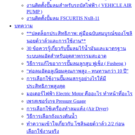
งานติดตั้งปั๊มลมสำหรับรถบัสไฟฟ้า ( VEHICLE AIR
PUMP )
งานติดตั้งปั้มลม FSCURTIS NxB-11
บทความ
**ปลดล็อกประสิทธิภาพ: คู่มือฉบับสมบูรณ์ของโซลิ
นอยด์วาล์วและการใช้งาน**
30 ข้อควรรู้เกี่ยวกับปั๊มลมไร้น้ำมันและมาตรฐาน
ระบบลมอัดสำหรับอุตสาหกรรมสะอาด
วิธีการแก้ไขอาการปั๊มลมลูกสูบ ฟูเช็ง ( Fusheng )
“ท่อลมอัดอลูเนียมคุณภาพสูง – ทนทานกว่า 10 ปี”
การเลือกใช้งานปั๊มลมสกรูอย่างไรให้มี
ประสิทธิภาพสูงสุด
มอเตอร์ไฟฟ้า Electric Motor คืออะไร ทำหน้าที่อะไร
เพรสเชอร์เกจ Pressure Guage
การเลือกใช้เครื่องทำลมแห้ง (Air Dryer)
วิธีการเลือกถังแรงดันน้ำ
ทำความเข้าใจเกี่ยวกับ โซลินอยด์วาล์ว 2/2 ก่อน
เลือกใช้งานจริง