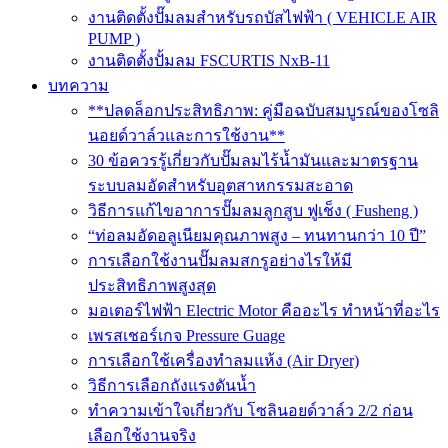
งานติดตั้งปั๊มลมสำหรับรถบัสไฟฟ้า ( VEHICLE AIR
PUMP )
งานติดตั้งปั้มลม FSCURTIS NxB-11
บทความ
**ปลดล็อกประสิทธิภาพ: คู่มือฉบับสมบูรณ์ของโซลิ
นอยด์วาล์วและการใช้งาน**
30 ข้อควรรู้เกี่ยวกับปั๊มลมไร้น้ำมันและมาตรฐาน
ระบบลมอัดสำหรับอุตสาหกรรมสะอาด
วิธีการแก้ไขอาการปั๊มลมลูกสูบ ฟูเช็ง ( Fusheng )
“ท่อลมอัดอลูเนียมคุณภาพสูง – ทนทานกว่า 10 ปี”
การเลือกใช้งานปั๊มลมสกรูอย่างไรให้มี
ประสิทธิภาพสูงสุด
มอเตอร์ไฟฟ้า Electric Motor คืออะไร ทำหน้าที่อะไร
เพรสเชอร์เกจ Pressure Guage
การเลือกใช้เครื่องทำลมแห้ง (Air Dryer)
วิธีการเลือกถังแรงดันน้ำ
ทำความเข้าใจเกี่ยวกับ โซลินอยด์วาล์ว 2/2 ก่อน
เลือกใช้งานจริง