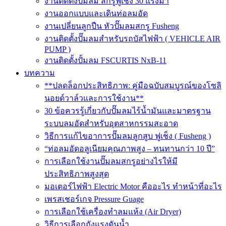
งานติดตั้งปั๊มลม สกรูฟูเช็ง 30 แรงม้า
งานออกแบบและเดินท่อลมอัด
งานเปลี่ยนลูกปืน หัวปั๊มลมสกรู Fusheng
งานติดตั้งปั๊มลมสำหรับรถบัสไฟฟ้า ( VEHICLE AIR
PUMP )
งานติดตั้งปั้มลม FSCURTIS NxB-11
บทความ
**ปลดล็อกประสิทธิภาพ: คู่มือฉบับสมบูรณ์ของโซลิ
นอยด์วาล์วและการใช้งาน**
30 ข้อควรรู้เกี่ยวกับปั๊มลมไร้น้ำมันและมาตรฐาน
ระบบลมอัดสำหรับอุตสาหกรรมสะอาด
วิธีการแก้ไขอาการปั๊มลมลูกสูบ ฟูเช็ง ( Fusheng )
“ท่อลมอัดอลูเนียมคุณภาพสูง – ทนทานกว่า 10 ปี”
การเลือกใช้งานปั๊มลมสกรูอย่างไรให้มี
ประสิทธิภาพสูงสุด
มอเตอร์ไฟฟ้า Electric Motor คืออะไร ทำหน้าที่อะไร
เพรสเชอร์เกจ Pressure Guage
การเลือกใช้เครื่องทำลมแห้ง (Air Dryer)
วิธีการเลือกถังแรงดันน้ำ