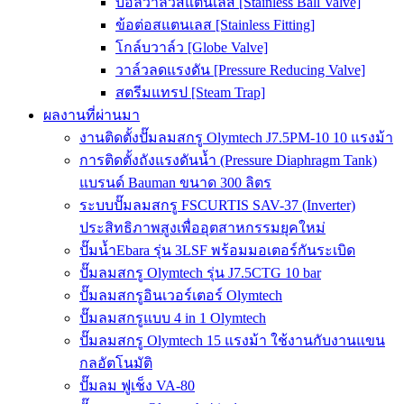
บอลวาล์วสแตนเลส [Stainless Ball Valve]
ข้อต่อสแตนเลส [Stainless Fitting]
โกล์บวาล์ว [Globe Valve]
วาล์วลดแรงดัน [Pressure Reducing Valve]
สตรีมแทรป [Steam Trap]
ผลงานที่ผ่านมา
งานติดตั้งปั๊มลมสกรู Olymtech J7.5PM-10 10 แรงม้า
การติดตั้งถังแรงดันน้ำ (Pressure Diaphragm Tank)
แบรนด์ Bauman ขนาด 300 ลิตร
ระบบปั๊มลมสกรู FSCURTIS SAV-37 (Inverter)
ประสิทธิภาพสูงเพื่ออุตสาหกรรมยุคใหม่
ปั๊มน้ำEbara รุ่น 3LSF พร้อมมอเตอร์กันระเบิด
ปั๊มลมสกรู Olymtech รุ่น J7.5CTG 10 bar
ปั๊มลมสกรูอินเวอร์เตอร์ Olymtech
ปั๊มลมสกรูแบบ 4 in 1 Olymtech
ปั๊มลมสกรู Olymtech 15 แรงม้า ใช้งานกับงานแขน
กลอัตโนมัติ
ปั๊มลม ฟูเช็ง VA-80