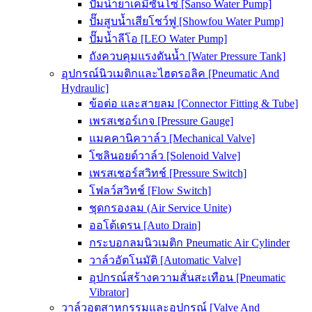
ปั๊มน้ำยาเคมีซันโซ่ [Sanso Water Pump]
ปั๊มสูบน้ำเสียโชว์ฟู [Showfou Water Pump]
ปั๊มน้ำลีโอ [LEO Water Pump]
ถังควบคุมแรงดันน้ำ [Water Pressure Tank]
อุปกรณ์นิวเมติกและไฮดรอลิค [Pneumatic And
Hydraulic]
ข้อต่อ และสายลม [Connector Fitting & Tube]
เพรสเชอร์เกจ [Pressure Gauge]
แมคคานิควาล์ว [Mechanical Valve]
โซลินอยด์วาล์ว [Solenoid Valve]
เพรสเชอร์สวิทช์ [Pressure Switch]
โฟลว์สวิทช์ [Flow Switch]
ชุดกรองลม (Air Service Unite)
ออโต้เดรน [Auto Drain]
กระบอกลมนิวเมติก Pneumatic Air Cylinder
วาล์วอัตโนมัติ [Automatic Valve]
อุปกรณ์สร้างความสั่นสะเทือน [Pneumatic
Vibrator]
วาล์วอุตสาหกรรมและอุปกรณ์ [Valve And