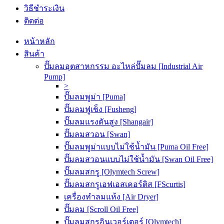
วิธีชำระเงิน
ติดต่อ
หน้าหลัก
สินค้า
ปั๊มลมอุตสาหกรรม อะไหล่ปั๊มลม [Industrial Air
Pump]
>
ปั๊มลมพูม่า [Puma]
ปั๊มลมฟูเช็ง [Fusheng]
ปั๊มลมแรงดันสูง [Shangair]
ปั๊มลมสวอน [Swan]
ปั๊มลมพูม่าแบบไม่ใช้น้ำมัน [Puma Oil Free]
ปั๊มลมสวอนแบบไม่ใช้น้ำมัน [Swan Oil Free]
ปั๊มลมสกรู [Olymtech Screw]
ปั๊มลมสกรูเอฟเอสเคอร์ติส [FScurtis]
เครื่องทำลมแห้ง [Air Dryer]
ปั๊มลม [Scroll Oil Free]
ปั๊มลมสกรูอินเวอร์เตอร์ [Olymtech]