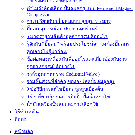
ถังแรงดันน้ำต้องทำอย่างไร
ทำไมถึงต้องเลือก ปั้มลมสกรู แบบ Permanent Magnet
Compressor
การเปรียบเทียบปั๊มลมแบบ ลูกสูบ VS สกรู
ปั๊มลม อุปกรณ์ลม กับ งานคาร์แคร์
5 มาตราฐานสินค้าอุตสากรรม คืออะไร
รู้จักกับ “ปั๊มลม” พร้อมประโยชน์จากเครื่องปั๊มลมที่
คุณอาจไม่รู้มาก่อน
ข้อต่อทองเหลือง กันคืออะไรและเกี่ยวข้องกับงาน
อุตสาหกรรมได้อย่างไร
วาล์วอุตสาหกรรม (Industrial Valve )
รวมชิ้นส่วนที่สำคัญของอะไหล่ปั้มลมลูกสูบ
9 ข้อวิธีการแก้ไขปั๊มลมลูกสูบเบื้องต้น
9 ข้อ ที่ควรรู้ก่อนการติดตั้ง ปั๊มน้ำหอยโข่ง
น้ำมันเครื่องปั๊มลมและการเลือกใช้
วิธีชำระเงิน
ติดต่อ
หน้าหลัก