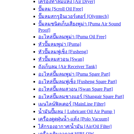
เครื่องทำลมแห้ง [Air Dryer]
ปั๊มลม [Scroll Oil Free]
ปั๊มลมสกรูอินเวอร์เตอร์ [Olymtech]
ปั๊มลมชนิดเก็บเสียงพูม่า [Puma Air Sound
Proof]
อะไหล่ปั๊มลมพูม่า [Puma Oil Free]
หัวปั๊มลมพูม่า [Puma]
หัวปั๊มลมฟูเช็ง [Fusheng]
หัวปั๊มลมสวอน [Swan]
ถังเก็บลม [Air Receiver Tank]
อะไหล่ปั๊มลมพูม่า [Puma Spare Part]
อะไหล่ปั๊มลมฟูเช็ง [Fusheng Spare Part]
อะไหล่ปั๊มลมสวอน [Swan Spare Part]
อะไหล่ปั๊มลมชางแอร์ [Shangair Spare Part]
เมนไลน์ฟิลเตอร์ [MainLine Filter]
น้ำมันปั๊มลม [ Lubricant Oil Air Pump ]
เครื่องดูดฝุ่นน้ำ-แห้ง [Polo Vacuum]
ไส้กรองอากาศ/น้ำมัน [Air/Oil Filter]
เครื่องเติมอากาศ HIBLOW