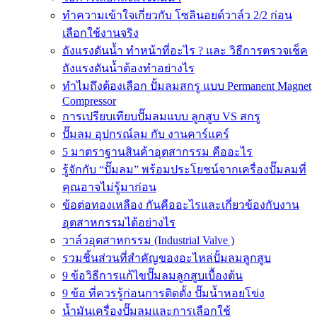
ทำความเข้าใจเกี่ยวกับ โซลินอยด์วาล์ว 2/2 ก่อน
เลือกใช้งานจริง
ถังแรงดันน้ำ ทำหน้าที่อะไร ? และ วิธีการตรวจเช็ค
ถังแรงดันน้ำต้องทำอย่างไร
ทำไมถึงต้องเลือก ปั้มลมสกรู แบบ Permanent Magnet
Compressor
การเปรียบเทียบปั๊มลมแบบ ลูกสูบ VS สกรู
ปั๊มลม อุปกรณ์ลม กับ งานคาร์แคร์
5 มาตราฐานสินค้าอุตสากรรม คืออะไร
รู้จักกับ “ปั๊มลม” พร้อมประโยชน์จากเครื่องปั๊มลมที่
คุณอาจไม่รู้มาก่อน
ข้อต่อทองเหลือง กันคืออะไรและเกี่ยวข้องกับงาน
อุตสาหกรรมได้อย่างไร
วาล์วอุตสาหกรรม (Industrial Valve )
รวมชิ้นส่วนที่สำคัญของอะไหล่ปั้มลมลูกสูบ
9 ข้อวิธีการแก้ไขปั๊มลมลูกสูบเบื้องต้น
9 ข้อ ที่ควรรู้ก่อนการติดตั้ง ปั๊มน้ำหอยโข่ง
น้ำมันเครื่องปั๊มลมและการเลือกใช้