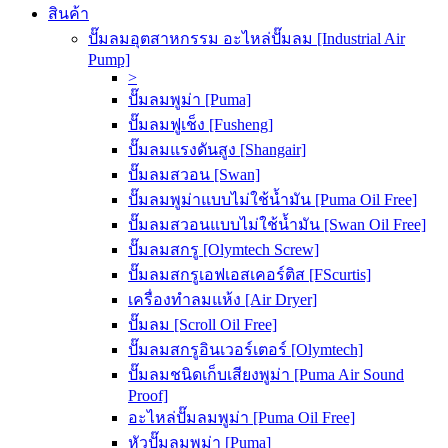
สินค้า
ปั๊มลมอุตสาหกรรม อะไหล่ปั๊มลม [Industrial Air
Pump]
>
ปั๊มลมพูม่า [Puma]
ปั๊มลมฟูเช็ง [Fusheng]
ปั๊มลมแรงดันสูง [Shangair]
ปั๊มลมสวอน [Swan]
ปั๊มลมพูม่าแบบไม่ใช้น้ำมัน [Puma Oil Free]
ปั๊มลมสวอนแบบไม่ใช้น้ำมัน [Swan Oil Free]
ปั๊มลมสกรู [Olymtech Screw]
ปั๊มลมสกรูเอฟเอสเคอร์ติส [FScurtis]
เครื่องทำลมแห้ง [Air Dryer]
ปั๊มลม [Scroll Oil Free]
ปั๊มลมสกรูอินเวอร์เตอร์ [Olymtech]
ปั๊มลมชนิดเก็บเสียงพูม่า [Puma Air Sound
Proof]
อะไหล่ปั๊มลมพูม่า [Puma Oil Free]
หัวปั๊มลมพูม่า [Puma]