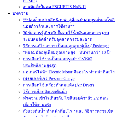
PUMP )
งานติดตั้งปั้มลม FSCURTIS NxB-11
บทความ
**ปลดล็อกประสิทธิภาพ: คู่มือฉบับสมบูรณ์ของโซลิ
นอยด์วาล์วและการใช้งาน**
30 ข้อควรรู้เกี่ยวกับปั๊มลมไร้น้ำมันและมาตรฐาน
ระบบลมอัดสำหรับอุตสาหกรรมสะอาด
วิธีการแก้ไขอาการปั๊มลมลูกสูบ ฟูเช็ง ( Fusheng )
“ท่อลมอัดอลูเนียมคุณภาพสูง – ทนทานกว่า 10 ปี”
การเลือกใช้งานปั๊มลมสกรูอย่างไรให้มี
ประสิทธิภาพสูงสุด
มอเตอร์ไฟฟ้า Electric Motor คืออะไร ทำหน้าที่อะไร
เพรสเชอร์เกจ Pressure Guage
การเลือกใช้เครื่องทำลมแห้ง (Air Dryer)
วิธีการเลือกถังแรงดันน้ำ
ทำความเข้าใจเกี่ยวกับ โซลินอยด์วาล์ว 2/2 ก่อน
เลือกใช้งานจริง
ถังแรงดันน้ำ ทำหน้าที่อะไร ? และ วิธีการตรวจเช็ค