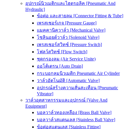
อุปกรณ์นิวเมติกและไฮดรอลิค [Pneumatic And
Hydraulic]
ข้อต่อ และสายลม [Connector Fitting & Tube]
เพรสเชอร์เกจ [Pressure Gauge]
แมคคานิควาล์ว [Mechanical Valve]
โซลินอยด์วาล์ว [Solenoid Valve]
เพรสเชอร์สวิทช์ [Pressure Switch]
โฟลว์สวิทช์ [Flow Switch]
ชุดกรองลม (Air Service Unite)
ออโต้เดรน [Auto Drain]
กระบอกลมนิวเมติก Pneumatic Air Cylinder
วาล์วอัตโนมัติ [Automatic Valve]
อุปกรณ์สร้างความสั่นสะเทือน [Pneumatic
Vibrator]
วาล์วอุตสาหกรรมและอุปกรณ์ [Valve And
Equipment]
บอลวาล์วทองเหลือง [Brass Ball Valve]
บอลวาล์วสแตนเลส [Stainless Ball Valve]
ข้อต่อสแตนเลส [Stainless Fitting]