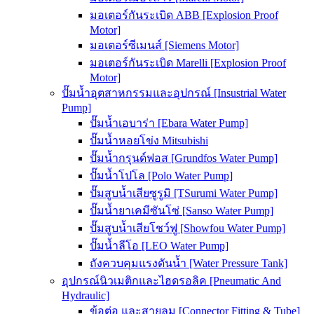
มอเตอร์กันระเบิด ABB [Explosion Proof
Motor]
มอเตอร์ซีเมนส์ [Siemens Motor]
มอเตอร์กันระเบิด Marelli [Explosion Proof
Motor]
ปั๊มน้ำอุตสาหกรรมและอุปกรณ์ [Insustrial Water
Pump]
ปั๊มน้ำเอบาร่า [Ebara Water Pump]
ปั๊มน้ำหอยโข่ง Mitsubishi
ปั๊มน้ำกรุนด์ฟอส [Grundfos Water Pump]
ปั๊มน้ำโปโล [Polo Water Pump]
ปั๊มสูบน้ำเสียซูรูมิ [TSurumi Water Pump]
ปั๊มน้ำยาเคมีซันโซ่ [Sanso Water Pump]
ปั๊มสูบน้ำเสียโชว์ฟู [Showfou Water Pump]
ปั๊มน้ำลีโอ [LEO Water Pump]
ถังควบคุมแรงดันน้ำ [Water Pressure Tank]
อุปกรณ์นิวเมติกและไฮดรอลิค [Pneumatic And
Hydraulic]
ข้อต่อ และสายลม [Connector Fitting & Tube]