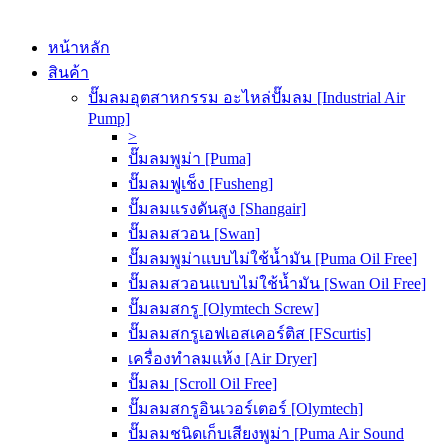
หน้าหลัก
สินค้า
ปั๊มลมอุตสาหกรรม อะไหล่ปั๊มลม [Industrial Air
Pump]
>
ปั๊มลมพูม่า [Puma]
ปั๊มลมฟูเช็ง [Fusheng]
ปั๊มลมแรงดันสูง [Shangair]
ปั๊มลมสวอน [Swan]
ปั๊มลมพูม่าแบบไม่ใช้น้ำมัน [Puma Oil Free]
ปั๊มลมสวอนแบบไม่ใช้น้ำมัน [Swan Oil Free]
ปั๊มลมสกรู [Olymtech Screw]
ปั๊มลมสกรูเอฟเอสเคอร์ติส [FScurtis]
เครื่องทำลมแห้ง [Air Dryer]
ปั๊มลม [Scroll Oil Free]
ปั๊มลมสกรูอินเวอร์เตอร์ [Olymtech]
ปั๊มลมชนิดเก็บเสียงพูม่า [Puma Air Sound