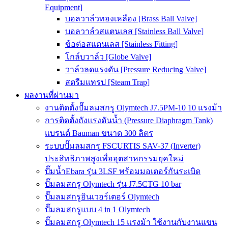
Equipment]
บอลวาล์วทองเหลือง [Brass Ball Valve]
บอลวาล์วสแตนเลส [Stainless Ball Valve]
ข้อต่อสแตนเลส [Stainless Fitting]
โกล์บวาล์ว [Globe Valve]
วาล์วลดแรงดัน [Pressure Reducing Valve]
สตรีมแทรป [Steam Trap]
ผลงานที่ผ่านมา
งานติดตั้งปั๊มลมสกรู Olymtech J7.5PM-10 10 แรงม้า
การติดตั้งถังแรงดันน้ำ (Pressure Diaphragm Tank)
แบรนด์ Bauman ขนาด 300 ลิตร
ระบบปั๊มลมสกรู FSCURTIS SAV-37 (Inverter)
ประสิทธิภาพสูงเพื่ออุตสาหกรรมยุคใหม่
ปั๊มน้ำEbara รุ่น 3LSF พร้อมมอเตอร์กันระเบิด
ปั๊มลมสกรู Olymtech รุ่น J7.5CTG 10 bar
ปั๊มลมสกรูอินเวอร์เตอร์ Olymtech
ปั๊มลมสกรูแบบ 4 in 1 Olymtech
ปั๊มลมสกรู Olymtech 15 แรงม้า ใช้งานกับงานแขน