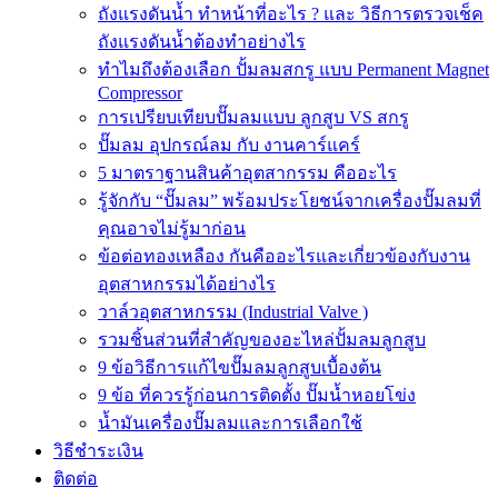
ถังแรงดันน้ำ ทำหน้าที่อะไร ? และ วิธีการตรวจเช็ค
ถังแรงดันน้ำต้องทำอย่างไร
ทำไมถึงต้องเลือก ปั้มลมสกรู แบบ Permanent Magnet
Compressor
การเปรียบเทียบปั๊มลมแบบ ลูกสูบ VS สกรู
ปั๊มลม อุปกรณ์ลม กับ งานคาร์แคร์
5 มาตราฐานสินค้าอุตสากรรม คืออะไร
รู้จักกับ “ปั๊มลม” พร้อมประโยชน์จากเครื่องปั๊มลมที่
คุณอาจไม่รู้มาก่อน
ข้อต่อทองเหลือง กันคืออะไรและเกี่ยวข้องกับงาน
อุตสาหกรรมได้อย่างไร
วาล์วอุตสาหกรรม (Industrial Valve )
รวมชิ้นส่วนที่สำคัญของอะไหล่ปั้มลมลูกสูบ
9 ข้อวิธีการแก้ไขปั๊มลมลูกสูบเบื้องต้น
9 ข้อ ที่ควรรู้ก่อนการติดตั้ง ปั๊มน้ำหอยโข่ง
น้ำมันเครื่องปั๊มลมและการเลือกใช้
วิธีชำระเงิน
ติดต่อ