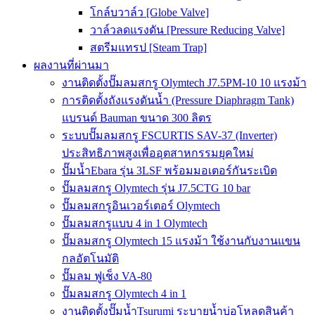
โกล์บวาล์ว [Globe Valve]
วาล์วลดแรงดัน [Pressure Reducing Valve]
สตรีมแทรป [Steam Trap]
ผลงานที่ผ่านมา
งานติดตั้งปั๊มลมสกรู Olymtech J7.5PM-10 10 แรงม้า
การติดตั้งถังแรงดันน้ำ (Pressure Diaphragm Tank)
แบรนด์ Bauman ขนาด 300 ลิตร
ระบบปั๊มลมสกรู FSCURTIS SAV-37 (Inverter)
ประสิทธิภาพสูงเพื่ออุตสาหกรรมยุคใหม่
ปั๊มน้ำEbara รุ่น 3LSF พร้อมมอเตอร์กันระเบิด
ปั๊มลมสกรู Olymtech รุ่น J7.5CTG 10 bar
ปั๊มลมสกรูอินเวอร์เตอร์ Olymtech
ปั๊มลมสกรูแบบ 4 in 1 Olymtech
ปั๊มลมสกรู Olymtech 15 แรงม้า ใช้งานกับงานแขน
กลอัตโนมัติ
ปั๊มลม ฟูเช็ง VA-80
ปั๊มลมสกรู Olymtech 4 in 1
งานติดตั้งปั๊มน้ำTsurumi ระบายน้ำบ่อโหลดสินค้า