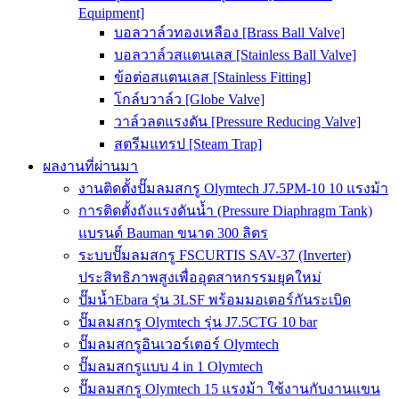
Equipment]
บอลวาล์วทองเหลือง [Brass Ball Valve]
บอลวาล์วสแตนเลส [Stainless Ball Valve]
ข้อต่อสแตนเลส [Stainless Fitting]
โกล์บวาล์ว [Globe Valve]
วาล์วลดแรงดัน [Pressure Reducing Valve]
สตรีมแทรป [Steam Trap]
ผลงานที่ผ่านมา
งานติดตั้งปั๊มลมสกรู Olymtech J7.5PM-10 10 แรงม้า
การติดตั้งถังแรงดันน้ำ (Pressure Diaphragm Tank)
แบรนด์ Bauman ขนาด 300 ลิตร
ระบบปั๊มลมสกรู FSCURTIS SAV-37 (Inverter)
ประสิทธิภาพสูงเพื่ออุตสาหกรรมยุคใหม่
ปั๊มน้ำEbara รุ่น 3LSF พร้อมมอเตอร์กันระเบิด
ปั๊มลมสกรู Olymtech รุ่น J7.5CTG 10 bar
ปั๊มลมสกรูอินเวอร์เตอร์ Olymtech
ปั๊มลมสกรูแบบ 4 in 1 Olymtech
ปั๊มลมสกรู Olymtech 15 แรงม้า ใช้งานกับงานแขน