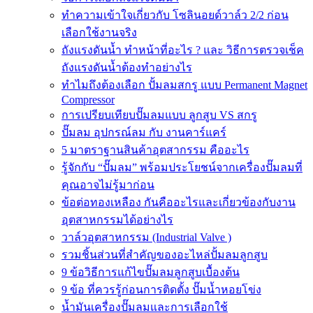
ทำความเข้าใจเกี่ยวกับ โซลินอยด์วาล์ว 2/2 ก่อน
เลือกใช้งานจริง
ถังแรงดันน้ำ ทำหน้าที่อะไร ? และ วิธีการตรวจเช็ค
ถังแรงดันน้ำต้องทำอย่างไร
ทำไมถึงต้องเลือก ปั้มลมสกรู แบบ Permanent Magnet
Compressor
การเปรียบเทียบปั๊มลมแบบ ลูกสูบ VS สกรู
ปั๊มลม อุปกรณ์ลม กับ งานคาร์แคร์
5 มาตราฐานสินค้าอุตสากรรม คืออะไร
รู้จักกับ “ปั๊มลม” พร้อมประโยชน์จากเครื่องปั๊มลมที่
คุณอาจไม่รู้มาก่อน
ข้อต่อทองเหลือง กันคืออะไรและเกี่ยวข้องกับงาน
อุตสาหกรรมได้อย่างไร
วาล์วอุตสาหกรรม (Industrial Valve )
รวมชิ้นส่วนที่สำคัญของอะไหล่ปั้มลมลูกสูบ
9 ข้อวิธีการแก้ไขปั๊มลมลูกสูบเบื้องต้น
9 ข้อ ที่ควรรู้ก่อนการติดตั้ง ปั๊มน้ำหอยโข่ง
น้ำมันเครื่องปั๊มลมและการเลือกใช้