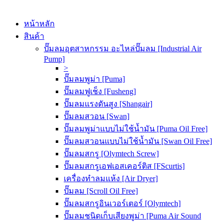
หน้าหลัก
สินค้า
ปั๊มลมอุตสาหกรรม อะไหล่ปั๊มลม [Industrial Air
Pump]
>
ปั๊มลมพูม่า [Puma]
ปั๊มลมฟูเช็ง [Fusheng]
ปั๊มลมแรงดันสูง [Shangair]
ปั๊มลมสวอน [Swan]
ปั๊มลมพูม่าแบบไม่ใช้น้ำมัน [Puma Oil Free]
ปั๊มลมสวอนแบบไม่ใช้น้ำมัน [Swan Oil Free]
ปั๊มลมสกรู [Olymtech Screw]
ปั๊มลมสกรูเอฟเอสเคอร์ติส [FScurtis]
เครื่องทำลมแห้ง [Air Dryer]
ปั๊มลม [Scroll Oil Free]
ปั๊มลมสกรูอินเวอร์เตอร์ [Olymtech]
ปั๊มลมชนิดเก็บเสียงพูม่า [Puma Air Sound