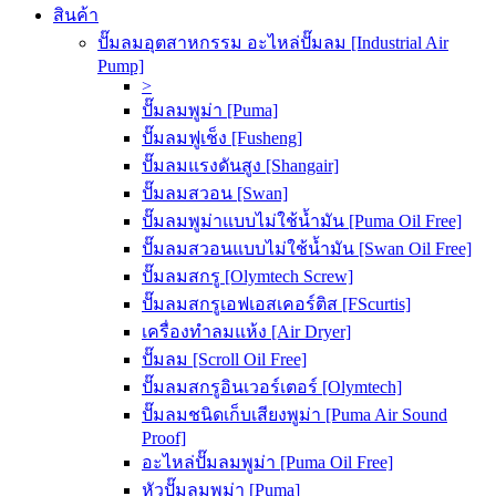
สินค้า
ปั๊มลมอุตสาหกรรม อะไหล่ปั๊มลม [Industrial Air
Pump]
>
ปั๊มลมพูม่า [Puma]
ปั๊มลมฟูเช็ง [Fusheng]
ปั๊มลมแรงดันสูง [Shangair]
ปั๊มลมสวอน [Swan]
ปั๊มลมพูม่าแบบไม่ใช้น้ำมัน [Puma Oil Free]
ปั๊มลมสวอนแบบไม่ใช้น้ำมัน [Swan Oil Free]
ปั๊มลมสกรู [Olymtech Screw]
ปั๊มลมสกรูเอฟเอสเคอร์ติส [FScurtis]
เครื่องทำลมแห้ง [Air Dryer]
ปั๊มลม [Scroll Oil Free]
ปั๊มลมสกรูอินเวอร์เตอร์ [Olymtech]
ปั๊มลมชนิดเก็บเสียงพูม่า [Puma Air Sound
Proof]
อะไหล่ปั๊มลมพูม่า [Puma Oil Free]
หัวปั๊มลมพูม่า [Puma]