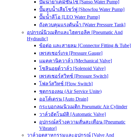
ปั๊มน้ำยาเคมีซันโซ่ [Sanso Water Pump]
ปั๊มสูบน้ำเสียโชว์ฟู [Showfou Water Pump]
ปั๊มน้ำลีโอ [LEO Water Pump]
ถังควบคุมแรงดันน้ำ [Water Pressure Tank]
อุปกรณ์นิวเมติกและไฮดรอลิค [Pneumatic And
Hydraulic]
ข้อต่อ และสายลม [Connector Fitting & Tube]
เพรสเชอร์เกจ [Pressure Gauge]
แมคคานิควาล์ว [Mechanical Valve]
โซลินอยด์วาล์ว [Solenoid Valve]
เพรสเชอร์สวิทช์ [Pressure Switch]
โฟลว์สวิทช์ [Flow Switch]
ชุดกรองลม (Air Service Unite)
ออโต้เดรน [Auto Drain]
กระบอกลมนิวเมติก Pneumatic Air Cylinder
วาล์วอัตโนมัติ [Automatic Valve]
อุปกรณ์สร้างความสั่นสะเทือน [Pneumatic
Vibrator]
วาล์วอุตสาหกรรมและอุปกรณ์ [Valve And