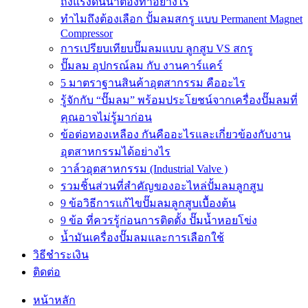
ถังแรงดันน้ำต้องทำอย่างไร
ทำไมถึงต้องเลือก ปั้มลมสกรู แบบ Permanent Magnet
Compressor
การเปรียบเทียบปั๊มลมแบบ ลูกสูบ VS สกรู
ปั๊มลม อุปกรณ์ลม กับ งานคาร์แคร์
5 มาตราฐานสินค้าอุตสากรรม คืออะไร
รู้จักกับ “ปั๊มลม” พร้อมประโยชน์จากเครื่องปั๊มลมที่
คุณอาจไม่รู้มาก่อน
ข้อต่อทองเหลือง กันคืออะไรและเกี่ยวข้องกับงาน
อุตสาหกรรมได้อย่างไร
วาล์วอุตสาหกรรม (Industrial Valve )
รวมชิ้นส่วนที่สำคัญของอะไหล่ปั้มลมลูกสูบ
9 ข้อวิธีการแก้ไขปั๊มลมลูกสูบเบื้องต้น
9 ข้อ ที่ควรรู้ก่อนการติดตั้ง ปั๊มน้ำหอยโข่ง
น้ำมันเครื่องปั๊มลมและการเลือกใช้
วิธีชำระเงิน
ติดต่อ
หน้าหลัก