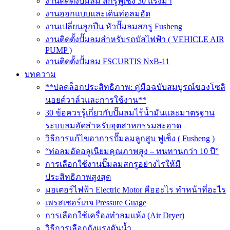
งานติดตั้งปั๊มลม สกรูฟูเช็ง 30 แรงม้า
งานออกแบบและเดินท่อลมอัด
งานเปลี่ยนลูกปืน หัวปั๊มลมสกรู Fusheng
งานติดตั้งปั๊มลมสำหรับรถบัสไฟฟ้า ( VEHICLE AIR
PUMP )
งานติดตั้งปั้มลม FSCURTIS NxB-11
บทความ
**ปลดล็อกประสิทธิภาพ: คู่มือฉบับสมบูรณ์ของโซลิ
นอยด์วาล์วและการใช้งาน**
30 ข้อควรรู้เกี่ยวกับปั๊มลมไร้น้ำมันและมาตรฐาน
ระบบลมอัดสำหรับอุตสาหกรรมสะอาด
วิธีการแก้ไขอาการปั๊มลมลูกสูบ ฟูเช็ง ( Fusheng )
“ท่อลมอัดอลูเนียมคุณภาพสูง – ทนทานกว่า 10 ปี”
การเลือกใช้งานปั๊มลมสกรูอย่างไรให้มี
ประสิทธิภาพสูงสุด
มอเตอร์ไฟฟ้า Electric Motor คืออะไร ทำหน้าที่อะไร
เพรสเชอร์เกจ Pressure Guage
การเลือกใช้เครื่องทำลมแห้ง (Air Dryer)
วิธีการเลือกถังแรงดันน้ำ