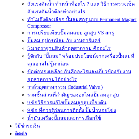
ถังแรงดันน้ำ ทำหน้าที่อะไร ? และ วิธีการตรวจเช็ค
ถังแรงดันน้ำต้องทำอย่างไร
ทำไมถึงต้องเลือก ปั้มลมสกรู แบบ Permanent Magnet
Compressor
การเปรียบเทียบปั๊มลมแบบ ลูกสูบ VS สกรู
ปั๊มลม อุปกรณ์ลม กับ งานคาร์แคร์
5 มาตราฐานสินค้าอุตสากรรม คืออะไร
รู้จักกับ “ปั๊มลม” พร้อมประโยชน์จากเครื่องปั๊มลมที่
คุณอาจไม่รู้มาก่อน
ข้อต่อทองเหลือง กันคืออะไรและเกี่ยวข้องกับงาน
อุตสาหกรรมได้อย่างไร
วาล์วอุตสาหกรรม (Industrial Valve )
รวมชิ้นส่วนที่สำคัญของอะไหล่ปั้มลมลูกสูบ
9 ข้อวิธีการแก้ไขปั๊มลมลูกสูบเบื้องต้น
9 ข้อ ที่ควรรู้ก่อนการติดตั้ง ปั๊มน้ำหอยโข่ง
น้ำมันเครื่องปั๊มลมและการเลือกใช้
วิธีชำระเงิน
ติดต่อ