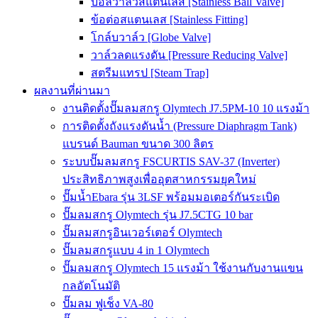
บอลวาล์วสแตนเลส [Stainless Ball Valve]
ข้อต่อสแตนเลส [Stainless Fitting]
โกล์บวาล์ว [Globe Valve]
วาล์วลดแรงดัน [Pressure Reducing Valve]
สตรีมแทรป [Steam Trap]
ผลงานที่ผ่านมา
งานติดตั้งปั๊มลมสกรู Olymtech J7.5PM-10 10 แรงม้า
การติดตั้งถังแรงดันน้ำ (Pressure Diaphragm Tank)
แบรนด์ Bauman ขนาด 300 ลิตร
ระบบปั๊มลมสกรู FSCURTIS SAV-37 (Inverter)
ประสิทธิภาพสูงเพื่ออุตสาหกรรมยุคใหม่
ปั๊มน้ำEbara รุ่น 3LSF พร้อมมอเตอร์กันระเบิด
ปั๊มลมสกรู Olymtech รุ่น J7.5CTG 10 bar
ปั๊มลมสกรูอินเวอร์เตอร์ Olymtech
ปั๊มลมสกรูแบบ 4 in 1 Olymtech
ปั๊มลมสกรู Olymtech 15 แรงม้า ใช้งานกับงานแขน
กลอัตโนมัติ
ปั๊มลม ฟูเช็ง VA-80