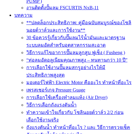
PUMP )
งานติดตั้งปั้มลม FSCURTIS NxB-11
บทความ
**ปลดล็อกประสิทธิภาพ: คู่มือฉบับสมบูรณ์ของโซลิ
นอยด์วาล์วและการใช้งาน**
30 ข้อควรรู้เกี่ยวกับปั๊มลมไร้น้ำมันและมาตรฐาน
ระบบลมอัดสำหรับอุตสาหกรรมสะอาด
วิธีการแก้ไขอาการปั๊มลมลูกสูบ ฟูเช็ง ( Fusheng )
“ท่อลมอัดอลูเนียมคุณภาพสูง – ทนทานกว่า 10 ปี”
การเลือกใช้งานปั๊มลมสกรูอย่างไรให้มี
ประสิทธิภาพสูงสุด
มอเตอร์ไฟฟ้า Electric Motor คืออะไร ทำหน้าที่อะไร
เพรสเชอร์เกจ Pressure Guage
การเลือกใช้เครื่องทำลมแห้ง (Air Dryer)
วิธีการเลือกถังแรงดันน้ำ
ทำความเข้าใจเกี่ยวกับ โซลินอยด์วาล์ว 2/2 ก่อน
เลือกใช้งานจริง
ถังแรงดันน้ำ ทำหน้าที่อะไร ? และ วิธีการตรวจเช็ค