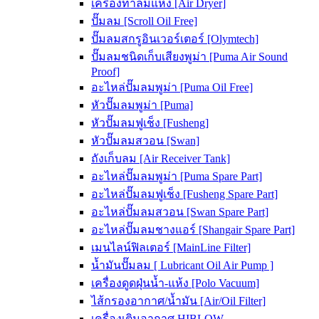
เครื่องทำลมแห้ง [Air Dryer]
ปั๊มลม [Scroll Oil Free]
ปั๊มลมสกรูอินเวอร์เตอร์ [Olymtech]
ปั๊มลมชนิดเก็บเสียงพูม่า [Puma Air Sound
Proof]
อะไหล่ปั๊มลมพูม่า [Puma Oil Free]
หัวปั๊มลมพูม่า [Puma]
หัวปั๊มลมฟูเช็ง [Fusheng]
หัวปั๊มลมสวอน [Swan]
ถังเก็บลม [Air Receiver Tank]
อะไหล่ปั๊มลมพูม่า [Puma Spare Part]
อะไหล่ปั๊มลมฟูเช็ง [Fusheng Spare Part]
อะไหล่ปั๊มลมสวอน [Swan Spare Part]
อะไหล่ปั๊มลมชางแอร์ [Shangair Spare Part]
เมนไลน์ฟิลเตอร์ [MainLine Filter]
น้ำมันปั๊มลม [ Lubricant Oil Air Pump ]
เครื่องดูดฝุ่นน้ำ-แห้ง [Polo Vacuum]
ไส้กรองอากาศ/น้ำมัน [Air/Oil Filter]
เครื่องเติมอากาศ HIBLOW