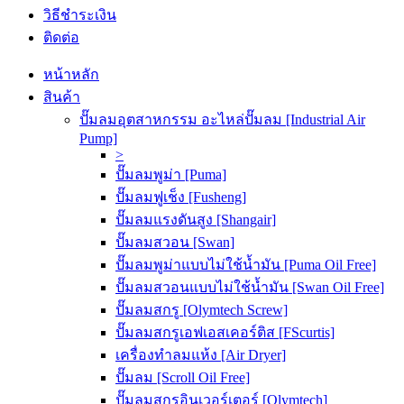
วิธีชำระเงิน
ติดต่อ
หน้าหลัก
สินค้า
ปั๊มลมอุตสาหกรรม อะไหล่ปั๊มลม [Industrial Air
Pump]
>
ปั๊มลมพูม่า [Puma]
ปั๊มลมฟูเช็ง [Fusheng]
ปั๊มลมแรงดันสูง [Shangair]
ปั๊มลมสวอน [Swan]
ปั๊มลมพูม่าแบบไม่ใช้น้ำมัน [Puma Oil Free]
ปั๊มลมสวอนแบบไม่ใช้น้ำมัน [Swan Oil Free]
ปั๊มลมสกรู [Olymtech Screw]
ปั๊มลมสกรูเอฟเอสเคอร์ติส [FScurtis]
เครื่องทำลมแห้ง [Air Dryer]
ปั๊มลม [Scroll Oil Free]
ปั๊มลมสกรูอินเวอร์เตอร์ [Olymtech]