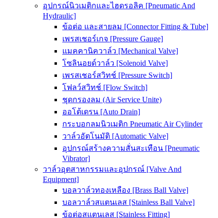
อุปกรณ์นิวเมติกและไฮดรอลิค [Pneumatic And
Hydraulic]
ข้อต่อ และสายลม [Connector Fitting & Tube]
เพรสเชอร์เกจ [Pressure Gauge]
แมคคานิควาล์ว [Mechanical Valve]
โซลินอยด์วาล์ว [Solenoid Valve]
เพรสเชอร์สวิทช์ [Pressure Switch]
โฟลว์สวิทช์ [Flow Switch]
ชุดกรองลม (Air Service Unite)
ออโต้เดรน [Auto Drain]
กระบอกลมนิวเมติก Pneumatic Air Cylinder
วาล์วอัตโนมัติ [Automatic Valve]
อุปกรณ์สร้างความสั่นสะเทือน [Pneumatic
Vibrator]
วาล์วอุตสาหกรรมและอุปกรณ์ [Valve And
Equipment]
บอลวาล์วทองเหลือง [Brass Ball Valve]
บอลวาล์วสแตนเลส [Stainless Ball Valve]
ข้อต่อสแตนเลส [Stainless Fitting]