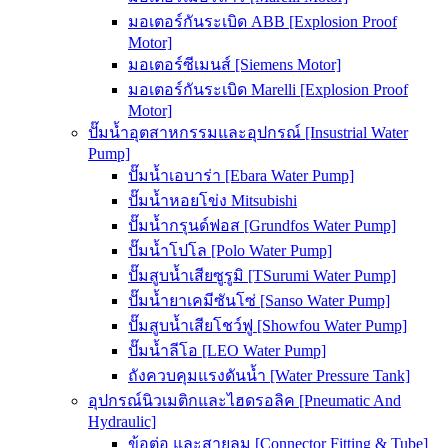
มอเตอร์กันระเบิด ABB [Explosion Proof
Motor]
มอเตอร์ซีเมนส์ [Siemens Motor]
มอเตอร์กันระเบิด Marelli [Explosion Proof
Motor]
ปั๊มน้ำอุตสาหกรรมและอุปกรณ์ [Insustrial Water
Pump]
ปั๊มน้ำเอบาร่า [Ebara Water Pump]
ปั๊มน้ำหอยโข่ง Mitsubishi
ปั๊มน้ำกรุนด์ฟอส [Grundfos Water Pump]
ปั๊มน้ำโปโล [Polo Water Pump]
ปั๊มสูบน้ำเสียซูรูมิ [TSurumi Water Pump]
ปั๊มน้ำยาเคมีซันโซ่ [Sanso Water Pump]
ปั๊มสูบน้ำเสียโชว์ฟู [Showfou Water Pump]
ปั๊มน้ำลีโอ [LEO Water Pump]
ถังควบคุมแรงดันน้ำ [Water Pressure Tank]
อุปกรณ์นิวเมติกและไฮดรอลิค [Pneumatic And
Hydraulic]
ข้อต่อ และสายลม [Connector Fitting & Tube]