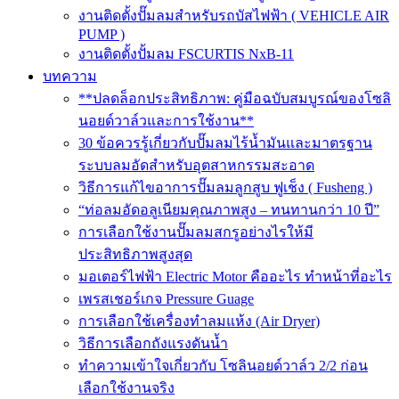
งานติดตั้งปั๊มลมสำหรับรถบัสไฟฟ้า ( VEHICLE AIR
PUMP )
งานติดตั้งปั้มลม FSCURTIS NxB-11
บทความ
**ปลดล็อกประสิทธิภาพ: คู่มือฉบับสมบูรณ์ของโซลิ
นอยด์วาล์วและการใช้งาน**
30 ข้อควรรู้เกี่ยวกับปั๊มลมไร้น้ำมันและมาตรฐาน
ระบบลมอัดสำหรับอุตสาหกรรมสะอาด
วิธีการแก้ไขอาการปั๊มลมลูกสูบ ฟูเช็ง ( Fusheng )
“ท่อลมอัดอลูเนียมคุณภาพสูง – ทนทานกว่า 10 ปี”
การเลือกใช้งานปั๊มลมสกรูอย่างไรให้มี
ประสิทธิภาพสูงสุด
มอเตอร์ไฟฟ้า Electric Motor คืออะไร ทำหน้าที่อะไร
เพรสเชอร์เกจ Pressure Guage
การเลือกใช้เครื่องทำลมแห้ง (Air Dryer)
วิธีการเลือกถังแรงดันน้ำ
ทำความเข้าใจเกี่ยวกับ โซลินอยด์วาล์ว 2/2 ก่อน
เลือกใช้งานจริง