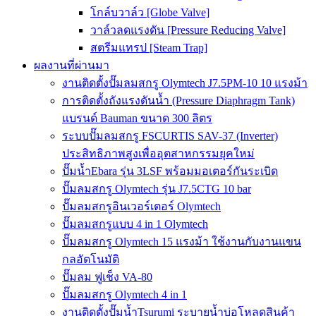
โกล์บวาล์ว [Globe Valve]
วาล์วลดแรงดัน [Pressure Reducing Valve]
สตรีมแทรป [Steam Trap]
ผลงานที่ผ่านมา
งานติดตั้งปั๊มลมสกรู Olymtech J7.5PM-10 10 แรงม้า
การติดตั้งถังแรงดันน้ำ (Pressure Diaphragm Tank)
แบรนด์ Bauman ขนาด 300 ลิตร
ระบบปั๊มลมสกรู FSCURTIS SAV-37 (Inverter)
ประสิทธิภาพสูงเพื่ออุตสาหกรรมยุคใหม่
ปั๊มน้ำEbara รุ่น 3LSF พร้อมมอเตอร์กันระเบิด
ปั๊มลมสกรู Olymtech รุ่น J7.5CTG 10 bar
ปั๊มลมสกรูอินเวอร์เตอร์ Olymtech
ปั๊มลมสกรูแบบ 4 in 1 Olymtech
ปั๊มลมสกรู Olymtech 15 แรงม้า ใช้งานกับงานแขน
กลอัตโนมัติ
ปั๊มลม ฟูเช็ง VA-80
ปั๊มลมสกรู Olymtech 4 in 1
งานติดตั้งปั๊มน้ำTsurumi ระบายน้ำบ่อโหลดสินค้า