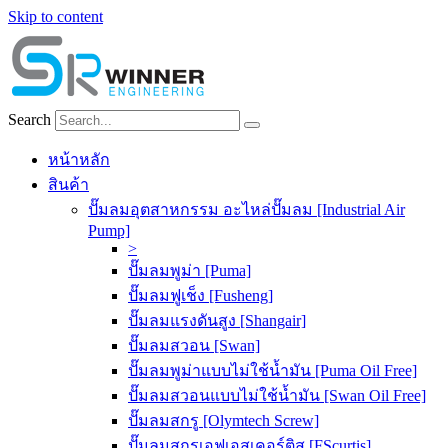
Skip to content
Search
หน้าหลัก
สินค้า
ปั๊มลมอุตสาหกรรม อะไหล่ปั๊มลม [Industrial Air
Pump]
>
ปั๊มลมพูม่า [Puma]
ปั๊มลมฟูเช็ง [Fusheng]
ปั๊มลมแรงดันสูง [Shangair]
ปั๊มลมสวอน [Swan]
ปั๊มลมพูม่าแบบไม่ใช้น้ำมัน [Puma Oil Free]
ปั๊มลมสวอนแบบไม่ใช้น้ำมัน [Swan Oil Free]
ปั๊มลมสกรู [Olymtech Screw]
ปั๊มลมสกรูเอฟเอสเคอร์ติส [FScurtis]