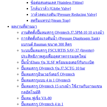
ข้อต่อสแตนเลส [Stainless Fitting]
โกล์บวาล์ว [Globe Valve]
วาล์วลดแรงดัน [Pressure Reducing Valve]
สตรีมแทรป [Steam Trap]
ผลงานที่ผ่านมา
งานติดตั้งปั๊มลมสกรู Olymtech J7.5PM-10 10 แรงม้า
การติดตั้งถังแรงดันน้ำ (Pressure Diaphragm Tank)
แบรนด์ Bauman ขนาด 300 ลิตร
ระบบปั๊มลมสกรู FSCURTIS SAV-37 (Inverter)
ประสิทธิภาพสูงเพื่ออุตสาหกรรมยุคใหม่
ปั๊มน้ำEbara รุ่น 3LSF พร้อมมอเตอร์กันระเบิด
ปั๊มลมสกรู Olymtech รุ่น J7.5CTG 10 bar
ปั๊มลมสกรูอินเวอร์เตอร์ Olymtech
ปั๊มลมสกรูแบบ 4 in 1 Olymtech
ปั๊มลมสกรู Olymtech 15 แรงม้า ใช้งานกับงานแขน
กลอัตโนมัติ
ปั๊มลม ฟูเช็ง VA-80
ปั๊มลมสกรู Olymtech 4 in 1