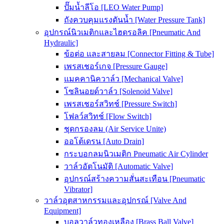
ปั๊มน้ำลีโอ [LEO Water Pump]
ถังควบคุมแรงดันน้ำ [Water Pressure Tank]
อุปกรณ์นิวเมติกและไฮดรอลิค [Pneumatic And
Hydraulic]
ข้อต่อ และสายลม [Connector Fitting & Tube]
เพรสเชอร์เกจ [Pressure Gauge]
แมคคานิควาล์ว [Mechanical Valve]
โซลินอยด์วาล์ว [Solenoid Valve]
เพรสเชอร์สวิทช์ [Pressure Switch]
โฟลว์สวิทช์ [Flow Switch]
ชุดกรองลม (Air Service Unite)
ออโต้เดรน [Auto Drain]
กระบอกลมนิวเมติก Pneumatic Air Cylinder
วาล์วอัตโนมัติ [Automatic Valve]
อุปกรณ์สร้างความสั่นสะเทือน [Pneumatic
Vibrator]
วาล์วอุตสาหกรรมและอุปกรณ์ [Valve And
Equipment]
บอลวาล์วทองเหลือง [Brass Ball Valve]