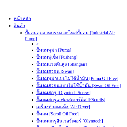
หน้าหลัก
สินค้า
ปั๊มลมอุตสาหกรรม อะไหล่ปั๊มลม [Industrial Air
Pump]
>
ปั๊มลมพูม่า [Puma]
ปั๊มลมฟูเช็ง [Fusheng]
ปั๊มลมแรงดันสูง [Shangair]
ปั๊มลมสวอน [Swan]
ปั๊มลมพูม่าแบบไม่ใช้น้ำมัน [Puma Oil Free]
ปั๊มลมสวอนแบบไม่ใช้น้ำมัน [Swan Oil Free]
ปั๊มลมสกรู [Olymtech Screw]
ปั๊มลมสกรูเอฟเอสเคอร์ติส [FScurtis]
เครื่องทำลมแห้ง [Air Dryer]
ปั๊มลม [Scroll Oil Free]
ปั๊มลมสกรูอินเวอร์เตอร์ [Olymtech]