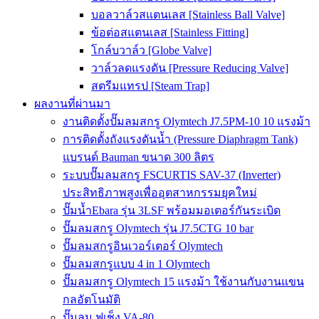
บอลวาล์วสแตนเลส [Stainless Ball Valve]
ข้อต่อสแตนเลส [Stainless Fitting]
โกล์บวาล์ว [Globe Valve]
วาล์วลดแรงดัน [Pressure Reducing Valve]
สตรีมแทรป [Steam Trap]
ผลงานที่ผ่านมา
งานติดตั้งปั๊มลมสกรู Olymtech J7.5PM-10 10 แรงม้า
การติดตั้งถังแรงดันน้ำ (Pressure Diaphragm Tank)
แบรนด์ Bauman ขนาด 300 ลิตร
ระบบปั๊มลมสกรู FSCURTIS SAV-37 (Inverter)
ประสิทธิภาพสูงเพื่ออุตสาหกรรมยุคใหม่
ปั๊มน้ำEbara รุ่น 3LSF พร้อมมอเตอร์กันระเบิด
ปั๊มลมสกรู Olymtech รุ่น J7.5CTG 10 bar
ปั๊มลมสกรูอินเวอร์เตอร์ Olymtech
ปั๊มลมสกรูแบบ 4 in 1 Olymtech
ปั๊มลมสกรู Olymtech 15 แรงม้า ใช้งานกับงานแขน
กลอัตโนมัติ
ปั๊มลม ฟูเช็ง VA-80