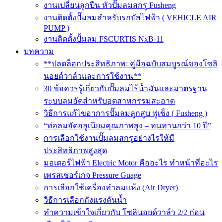
งานเปลี่ยนลูกปืน หัวปั๊มลมสกรู Fusheng
งานติดตั้งปั๊มลมสำหรับรถบัสไฟฟ้า ( VEHICLE AIR
PUMP )
งานติดตั้งปั้มลม FSCURTIS NxB-11
บทความ
**ปลดล็อกประสิทธิภาพ: คู่มือฉบับสมบูรณ์ของโซลิ
นอยด์วาล์วและการใช้งาน**
30 ข้อควรรู้เกี่ยวกับปั๊มลมไร้น้ำมันและมาตรฐาน
ระบบลมอัดสำหรับอุตสาหกรรมสะอาด
วิธีการแก้ไขอาการปั๊มลมลูกสูบ ฟูเช็ง ( Fusheng )
“ท่อลมอัดอลูเนียมคุณภาพสูง – ทนทานกว่า 10 ปี”
การเลือกใช้งานปั๊มลมสกรูอย่างไรให้มี
ประสิทธิภาพสูงสุด
มอเตอร์ไฟฟ้า Electric Motor คืออะไร ทำหน้าที่อะไร
เพรสเชอร์เกจ Pressure Guage
การเลือกใช้เครื่องทำลมแห้ง (Air Dryer)
วิธีการเลือกถังแรงดันน้ำ
ทำความเข้าใจเกี่ยวกับ โซลินอยด์วาล์ว 2/2 ก่อน