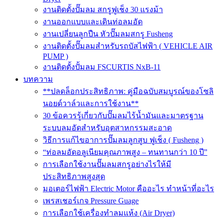
งานติดตั้งปั๊มลม สกรูฟูเช็ง 30 แรงม้า
งานออกแบบและเดินท่อลมอัด
งานเปลี่ยนลูกปืน หัวปั๊มลมสกรู Fusheng
งานติดตั้งปั๊มลมสำหรับรถบัสไฟฟ้า ( VEHICLE AIR
PUMP )
งานติดตั้งปั้มลม FSCURTIS NxB-11
บทความ
**ปลดล็อกประสิทธิภาพ: คู่มือฉบับสมบูรณ์ของโซลิ
นอยด์วาล์วและการใช้งาน**
30 ข้อควรรู้เกี่ยวกับปั๊มลมไร้น้ำมันและมาตรฐาน
ระบบลมอัดสำหรับอุตสาหกรรมสะอาด
วิธีการแก้ไขอาการปั๊มลมลูกสูบ ฟูเช็ง ( Fusheng )
“ท่อลมอัดอลูเนียมคุณภาพสูง – ทนทานกว่า 10 ปี”
การเลือกใช้งานปั๊มลมสกรูอย่างไรให้มี
ประสิทธิภาพสูงสุด
มอเตอร์ไฟฟ้า Electric Motor คืออะไร ทำหน้าที่อะไร
เพรสเชอร์เกจ Pressure Guage
การเลือกใช้เครื่องทำลมแห้ง (Air Dryer)