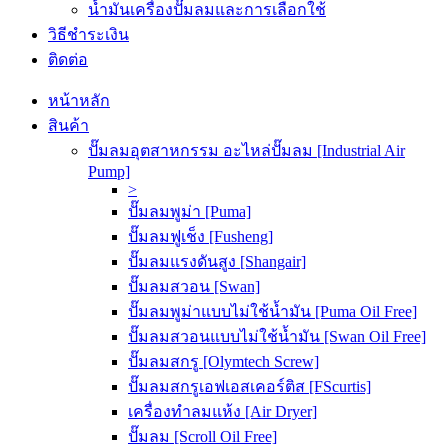
น้ำมันเครื่องปั๊มลมและการเลือกใช้
วิธีชำระเงิน
ติดต่อ
หน้าหลัก
สินค้า
ปั๊มลมอุตสาหกรรม อะไหล่ปั๊มลม [Industrial Air
Pump]
>
ปั๊มลมพูม่า [Puma]
ปั๊มลมฟูเช็ง [Fusheng]
ปั๊มลมแรงดันสูง [Shangair]
ปั๊มลมสวอน [Swan]
ปั๊มลมพูม่าแบบไม่ใช้น้ำมัน [Puma Oil Free]
ปั๊มลมสวอนแบบไม่ใช้น้ำมัน [Swan Oil Free]
ปั๊มลมสกรู [Olymtech Screw]
ปั๊มลมสกรูเอฟเอสเคอร์ติส [FScurtis]
เครื่องทำลมแห้ง [Air Dryer]
ปั๊มลม [Scroll Oil Free]