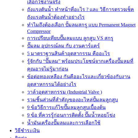
เลือกใช้งานจริง
ถังแรงดันน้ำ ทำหน้าที่อะไร ? และ วิธีการตรวจเช็ค
ถังแรงดันน้ำต้องทำอย่างไร
ทำไมถึงต้องเลือก ปั้มลมสกรู แบบ Permanent Magnet
Compressor
การเปรียบเทียบปั๊มลมแบบ ลูกสูบ VS สกรู
ปั๊มลม อุปกรณ์ลม กับ งานคาร์แคร์
5 มาตราฐานสินค้าอุตสากรรม คืออะไร
รู้จักกับ “ปั๊มลม” พร้อมประโยชน์จากเครื่องปั๊มลมที่
คุณอาจไม่รู้มาก่อน
ข้อต่อทองเหลือง กันคืออะไรและเกี่ยวข้องกับงาน
อุตสาหกรรมได้อย่างไร
วาล์วอุตสาหกรรม (Industrial Valve )
รวมชิ้นส่วนที่สำคัญของอะไหล่ปั้มลมลูกสูบ
9 ข้อวิธีการแก้ไขปั๊มลมลูกสูบเบื้องต้น
9 ข้อ ที่ควรรู้ก่อนการติดตั้ง ปั๊มน้ำหอยโข่ง
น้ำมันเครื่องปั๊มลมและการเลือกใช้
วิธีชำระเงิน