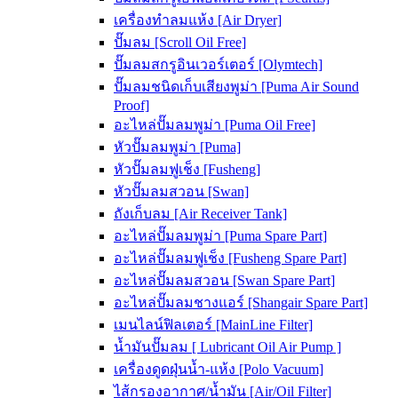
เครื่องทำลมแห้ง [Air Dryer]
ปั๊มลม [Scroll Oil Free]
ปั๊มลมสกรูอินเวอร์เตอร์ [Olymtech]
ปั๊มลมชนิดเก็บเสียงพูม่า [Puma Air Sound
Proof]
อะไหล่ปั๊มลมพูม่า [Puma Oil Free]
หัวปั๊มลมพูม่า [Puma]
หัวปั๊มลมฟูเช็ง [Fusheng]
หัวปั๊มลมสวอน [Swan]
ถังเก็บลม [Air Receiver Tank]
อะไหล่ปั๊มลมพูม่า [Puma Spare Part]
อะไหล่ปั๊มลมฟูเช็ง [Fusheng Spare Part]
อะไหล่ปั๊มลมสวอน [Swan Spare Part]
อะไหล่ปั๊มลมชางแอร์ [Shangair Spare Part]
เมนไลน์ฟิลเตอร์ [MainLine Filter]
น้ำมันปั๊มลม [ Lubricant Oil Air Pump ]
เครื่องดูดฝุ่นน้ำ-แห้ง [Polo Vacuum]
ไส้กรองอากาศ/น้ำมัน [Air/Oil Filter]