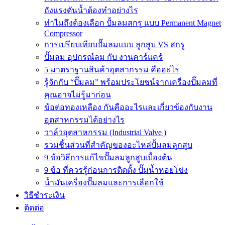
ถังแรงดันน้ำต้องทำอย่างไร
ทำไมถึงต้องเลือก ปั้มลมสกรู แบบ Permanent Magnet
Compressor
การเปรียบเทียบปั๊มลมแบบ ลูกสูบ VS สกรู
ปั๊มลม อุปกรณ์ลม กับ งานคาร์แคร์
5 มาตราฐานสินค้าอุตสากรรม คืออะไร
รู้จักกับ “ปั๊มลม” พร้อมประโยชน์จากเครื่องปั๊มลมที่
คุณอาจไม่รู้มาก่อน
ข้อต่อทองเหลือง กันคืออะไรและเกี่ยวข้องกับงาน
อุตสาหกรรมได้อย่างไร
วาล์วอุตสาหกรรม (Industrial Valve )
รวมชิ้นส่วนที่สำคัญของอะไหล่ปั้มลมลูกสูบ
9 ข้อวิธีการแก้ไขปั๊มลมลูกสูบเบื้องต้น
9 ข้อ ที่ควรรู้ก่อนการติดตั้ง ปั๊มน้ำหอยโข่ง
น้ำมันเครื่องปั๊มลมและการเลือกใช้
วิธีชำระเงิน
ติดต่อ