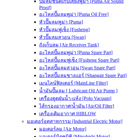
ปั๊มลมชนิดเก็บเสียงพูม่า [Puma Air Sound
Proof]
อะไหล่ปั๊มลมพูม่า [Puma Oil Free]
หัวปั๊มลมพูม่า [Puma]
หัวปั๊มลมฟูเช็ง [Fusheng]
หัวปั๊มลมสวอน [Swan]
ถังเก็บลม [Air Receiver Tank]
อะไหล่ปั๊มลมพูม่า [Puma Spare Part]
อะไหล่ปั๊มลมฟูเช็ง [Fusheng Spare Part]
อะไหล่ปั๊มลมสวอน [Swan Spare Part]
อะไหล่ปั๊มลมชางแอร์ [Shangair Spare Part]
เมนไลน์ฟิลเตอร์ [MainLine Filter]
น้ำมันปั๊มลม [ Lubricant Oil Air Pump ]
เครื่องดูดฝุ่นน้ำ-แห้ง [Polo Vacuum]
ไส้กรองอากาศ/น้ำมัน [Air/Oil Filter]
เครื่องเติมอากาศ HIBLOW
มอเตอร์อุตสาหกรรม [Industrial Electric Motor]
มอเตอร์ลม [Air Motor]
มอเตอร์มิตซูบิชิ [Mitsubishi Motor]