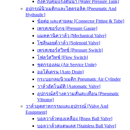
ถังควบคุมแรงดันน้ำ [Water Pressure Tank]
อุปกรณ์นิวเมติกและไฮดรอลิค [Pneumatic And
Hydraulic]
ข้อต่อ และสายลม [Connector Fitting & Tube]
เพรสเชอร์เกจ [Pressure Gauge]
แมคคานิควาล์ว [Mechanical Valve]
โซลินอยด์วาล์ว [Solenoid Valve]
เพรสเชอร์สวิทช์ [Pressure Switch]
โฟลว์สวิทช์ [Flow Switch]
ชุดกรองลม (Air Service Unite)
ออโต้เดรน [Auto Drain]
กระบอกลมนิวเมติก Pneumatic Air Cylinder
วาล์วอัตโนมัติ [Automatic Valve]
อุปกรณ์สร้างความสั่นสะเทือน [Pneumatic
Vibrator]
วาล์วอุตสาหกรรมและอุปกรณ์ [Valve And
Equipment]
บอลวาล์วทองเหลือง [Brass Ball Valve]
บอลวาล์วสแตนเลส [Stainless Ball Valve]