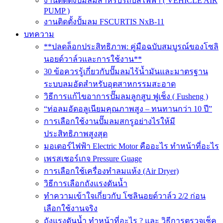
งานติดตั้งปั๊มลมสำหรับรถบัสไฟฟ้า ( VEHICLE AIR
PUMP )
งานติดตั้งปั้มลม FSCURTIS NxB-11
บทความ
**ปลดล็อกประสิทธิภาพ: คู่มือฉบับสมบูรณ์ของโซลิ
นอยด์วาล์วและการใช้งาน**
30 ข้อควรรู้เกี่ยวกับปั๊มลมไร้น้ำมันและมาตรฐาน
ระบบลมอัดสำหรับอุตสาหกรรมสะอาด
วิธีการแก้ไขอาการปั๊มลมลูกสูบ ฟูเช็ง ( Fusheng )
“ท่อลมอัดอลูเนียมคุณภาพสูง – ทนทานกว่า 10 ปี”
การเลือกใช้งานปั๊มลมสกรูอย่างไรให้มี
ประสิทธิภาพสูงสุด
มอเตอร์ไฟฟ้า Electric Motor คืออะไร ทำหน้าที่อะไร
เพรสเชอร์เกจ Pressure Guage
การเลือกใช้เครื่องทำลมแห้ง (Air Dryer)
วิธีการเลือกถังแรงดันน้ำ
ทำความเข้าใจเกี่ยวกับ โซลินอยด์วาล์ว 2/2 ก่อน
เลือกใช้งานจริง
ถังแรงดันน้ำ ทำหน้าที่อะไร ? และ วิธีการตรวจเช็ค