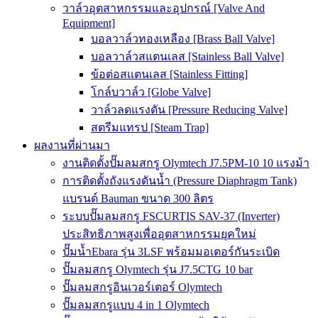
วาล์วอุตสาหกรรมและอุปกรณ์ [Valve And
Equipment]
บอลวาล์วทองเหลือง [Brass Ball Valve]
บอลวาล์วสแตนเลส [Stainless Ball Valve]
ข้อต่อสแตนเลส [Stainless Fitting]
โกล์บวาล์ว [Globe Valve]
วาล์วลดแรงดัน [Pressure Reducing Valve]
สตรีมแทรป [Steam Trap]
ผลงานที่ผ่านมา
งานติดตั้งปั๊มลมสกรู Olymtech J7.5PM-10 10 แรงม้า
การติดตั้งถังแรงดันน้ำ (Pressure Diaphragm Tank)
แบรนด์ Bauman ขนาด 300 ลิตร
ระบบปั๊มลมสกรู FSCURTIS SAV-37 (Inverter)
ประสิทธิภาพสูงเพื่ออุตสาหกรรมยุคใหม่
ปั๊มน้ำEbara รุ่น 3LSF พร้อมมอเตอร์กันระเบิด
ปั๊มลมสกรู Olymtech รุ่น J7.5CTG 10 bar
ปั๊มลมสกรูอินเวอร์เตอร์ Olymtech
ปั๊มลมสกรูแบบ 4 in 1 Olymtech