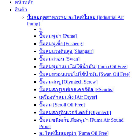
หน้าหลัก
สินค้า
ปั๊มลมอุตสาหกรรม อะไหล่ปั๊มลม [Industrial Air
Pump]
>
ปั๊มลมพูม่า [Puma]
ปั๊มลมฟูเช็ง [Fusheng]
ปั๊มลมแรงดันสูง [Shangair]
ปั๊มลมสวอน [Swan]
ปั๊มลมพูม่าแบบไม่ใช้น้ำมัน [Puma Oil Free]
ปั๊มลมสวอนแบบไม่ใช้น้ำมัน [Swan Oil Free]
ปั๊มลมสกรู [Olymtech Screw]
ปั๊มลมสกรูเอฟเอสเคอร์ติส [FScurtis]
เครื่องทำลมแห้ง [Air Dryer]
ปั๊มลม [Scroll Oil Free]
ปั๊มลมสกรูอินเวอร์เตอร์ [Olymtech]
ปั๊มลมชนิดเก็บเสียงพูม่า [Puma Air Sound
Proof]
อะไหล่ปั๊มลมพูม่า [Puma Oil Free]