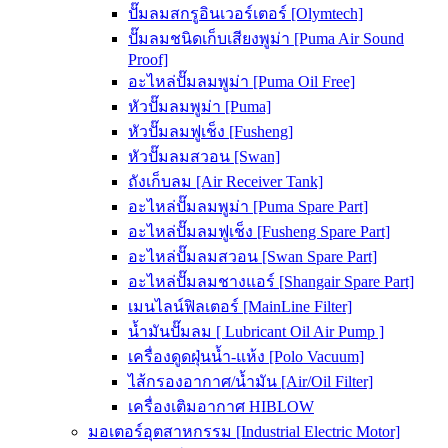
ปั๊มลมสกรูอินเวอร์เตอร์ [Olymtech]
ปั๊มลมชนิดเก็บเสียงพูม่า [Puma Air Sound
Proof]
อะไหล่ปั๊มลมพูม่า [Puma Oil Free]
หัวปั๊มลมพูม่า [Puma]
หัวปั๊มลมฟูเช็ง [Fusheng]
หัวปั๊มลมสวอน [Swan]
ถังเก็บลม [Air Receiver Tank]
อะไหล่ปั๊มลมพูม่า [Puma Spare Part]
อะไหล่ปั๊มลมฟูเช็ง [Fusheng Spare Part]
อะไหล่ปั๊มลมสวอน [Swan Spare Part]
อะไหล่ปั๊มลมชางแอร์ [Shangair Spare Part]
เมนไลน์ฟิลเตอร์ [MainLine Filter]
น้ำมันปั๊มลม [ Lubricant Oil Air Pump ]
เครื่องดูดฝุ่นน้ำ-แห้ง [Polo Vacuum]
ไส้กรองอากาศ/น้ำมัน [Air/Oil Filter]
เครื่องเติมอากาศ HIBLOW
มอเตอร์อุตสาหกรรม [Industrial Electric Motor]