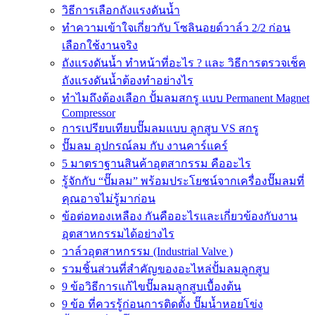
วิธีการเลือกถังแรงดันน้ำ
ทำความเข้าใจเกี่ยวกับ โซลินอยด์วาล์ว 2/2 ก่อน
เลือกใช้งานจริง
ถังแรงดันน้ำ ทำหน้าที่อะไร ? และ วิธีการตรวจเช็ค
ถังแรงดันน้ำต้องทำอย่างไร
ทำไมถึงต้องเลือก ปั้มลมสกรู แบบ Permanent Magnet
Compressor
การเปรียบเทียบปั๊มลมแบบ ลูกสูบ VS สกรู
ปั๊มลม อุปกรณ์ลม กับ งานคาร์แคร์
5 มาตราฐานสินค้าอุตสากรรม คืออะไร
รู้จักกับ “ปั๊มลม” พร้อมประโยชน์จากเครื่องปั๊มลมที่
คุณอาจไม่รู้มาก่อน
ข้อต่อทองเหลือง กันคืออะไรและเกี่ยวข้องกับงาน
อุตสาหกรรมได้อย่างไร
วาล์วอุตสาหกรรม (Industrial Valve )
รวมชิ้นส่วนที่สำคัญของอะไหล่ปั้มลมลูกสูบ
9 ข้อวิธีการแก้ไขปั๊มลมลูกสูบเบื้องต้น
9 ข้อ ที่ควรรู้ก่อนการติดตั้ง ปั๊มน้ำหอยโข่ง