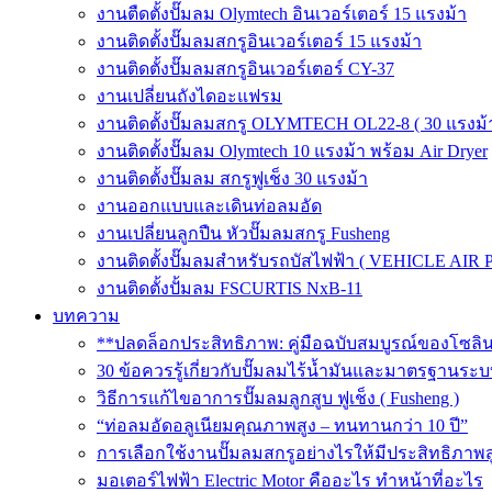
งานตืดตั้งปั๊มลม Olymtech อินเวอร์เตอร์ 15 แรงม้า
งานติดตั้งปั๊มลมสกรูอินเวอร์เตอร์ 15 แรงม้า
งานติดตั้งปั๊มลมสกรูอินเวอร์เตอร์ CY-37
งานเปลี่ยนถังไดอะแฟรม
งานติดตั้งปั๊มลมสกรู OLYMTECH OL22-8 ( 30 แรงม้า
งานติดตั้งปั๊มลม Olymtech 10 แรงม้า พร้อม Air Dryer
งานติดตั้งปั๊มลม สกรูฟูเช็ง 30 แรงม้า
งานออกแบบและเดินท่อลมอัด
งานเปลี่ยนลูกปืน หัวปั๊มลมสกรู Fusheng
งานติดตั้งปั๊มลมสำหรับรถบัสไฟฟ้า ( VEHICLE AIR 
งานติดตั้งปั้มลม FSCURTIS NxB-11
บทความ
**ปลดล็อกประสิทธิภาพ: คู่มือฉบับสมบูรณ์ของโซล
30 ข้อควรรู้เกี่ยวกับปั๊มลมไร้น้ำมันและมาตรฐา
วิธีการแก้ไขอาการปั๊มลมลูกสูบ ฟูเช็ง ( Fusheng )
“ท่อลมอัดอลูเนียมคุณภาพสูง – ทนทานกว่า 10 ปี”
การเลือกใช้งานปั๊มลมสกรูอย่างไรให้มีประสิทธิภาพส
มอเตอร์ไฟฟ้า Electric Motor คืออะไร ทำหน้าที่อะไร