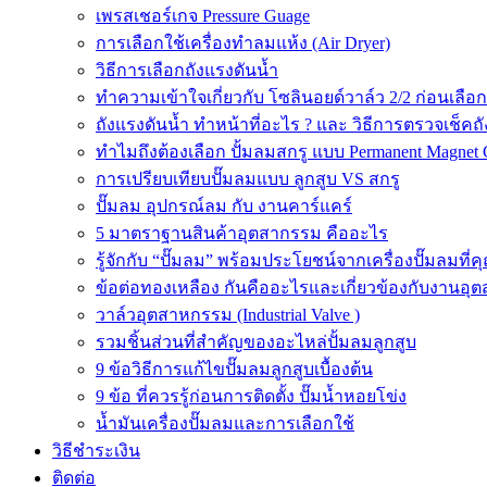
เพรสเชอร์เกจ Pressure Guage
การเลือกใช้เครื่องทำลมแห้ง (Air Dryer)
วิธีการเลือกถังแรงดันน้ำ
ทำความเข้าใจเกี่ยวกับ โซลินอยด์วาล์ว 2/2 ก่อนเลือ
ถังแรงดันน้ำ ทำหน้าที่อะไร ? และ วิธีการตรวจเช็คถ
ทำไมถึงต้องเลือก ปั้มลมสกรู แบบ Permanent Magnet 
การเปรียบเทียบปั๊มลมแบบ ลูกสูบ VS สกรู
ปั๊มลม อุปกรณ์ลม กับ งานคาร์แคร์
5 มาตราฐานสินค้าอุตสากรรม คืออะไร
รู้จักกับ “ปั๊มลม” พร้อมประโยชน์จากเครื่องปั๊มลมที่
ข้อต่อทองเหลือง กันคืออะไรและเกี่ยวข้องกับงานอุ
วาล์วอุตสาหกรรม (Industrial Valve )
รวมชิ้นส่วนที่สำคัญของอะไหล่ปั้มลมลูกสูบ
9 ข้อวิธีการแก้ไขปั๊มลมลูกสูบเบื้องต้น
9 ข้อ ที่ควรรู้ก่อนการติดตั้ง ปั๊มน้ำหอยโข่ง
น้ำมันเครื่องปั๊มลมและการเลือกใช้
วิธีชำระเงิน
ติดต่อ