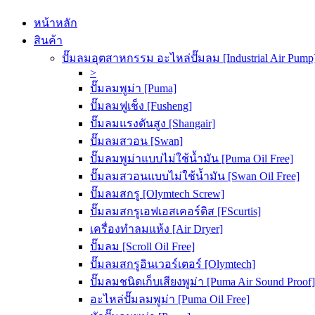
หน้าหลัก
สินค้า
ปั๊มลมอุตสาหกรรม อะไหล่ปั๊มลม [Industrial Air Pump
>
ปั๊มลมพูม่า [Puma]
ปั๊มลมฟูเช็ง [Fusheng]
ปั๊มลมแรงดันสูง [Shangair]
ปั๊มลมสวอน [Swan]
ปั๊มลมพูม่าแบบไม่ใช้น้ำมัน [Puma Oil Free]
ปั๊มลมสวอนแบบไม่ใช้น้ำมัน [Swan Oil Free]
ปั๊มลมสกรู [Olymtech Screw]
ปั๊มลมสกรูเอฟเอสเคอร์ติส [FScurtis]
เครื่องทำลมแห้ง [Air Dryer]
ปั๊มลม [Scroll Oil Free]
ปั๊มลมสกรูอินเวอร์เตอร์ [Olymtech]
ปั๊มลมชนิดเก็บเสียงพูม่า [Puma Air Sound Proof]
อะไหล่ปั๊มลมพูม่า [Puma Oil Free]