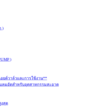
 )
PUMP )
ินอยด์วาล์วและการใช้งาน**
นระบบลมอัดสำหรับอุตสาหกรรมสะอาด
ูงสุด