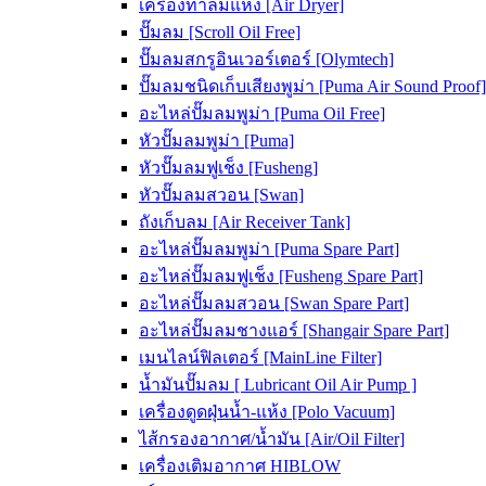
เครื่องทำลมแห้ง [Air Dryer]
ปั๊มลม [Scroll Oil Free]
ปั๊มลมสกรูอินเวอร์เตอร์ [Olymtech]
ปั๊มลมชนิดเก็บเสียงพูม่า [Puma Air Sound Proof]
อะไหล่ปั๊มลมพูม่า [Puma Oil Free]
หัวปั๊มลมพูม่า [Puma]
หัวปั๊มลมฟูเช็ง [Fusheng]
หัวปั๊มลมสวอน [Swan]
ถังเก็บลม [Air Receiver Tank]
อะไหล่ปั๊มลมพูม่า [Puma Spare Part]
อะไหล่ปั๊มลมฟูเช็ง [Fusheng Spare Part]
อะไหล่ปั๊มลมสวอน [Swan Spare Part]
อะไหล่ปั๊มลมชางแอร์ [Shangair Spare Part]
เมนไลน์ฟิลเตอร์ [MainLine Filter]
น้ำมันปั๊มลม [ Lubricant Oil Air Pump ]
เครื่องดูดฝุ่นน้ำ-แห้ง [Polo Vacuum]
ไส้กรองอากาศ/น้ำมัน [Air/Oil Filter]
เครื่องเติมอากาศ HIBLOW