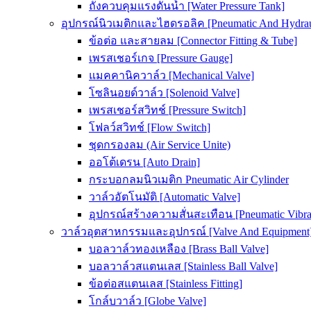
ถังควบคุมแรงดันน้ำ [Water Pressure Tank]
อุปกรณ์นิวเมติกและไฮดรอลิค [Pneumatic And Hydrau
ข้อต่อ และสายลม [Connector Fitting & Tube]
เพรสเชอร์เกจ [Pressure Gauge]
แมคคานิควาล์ว [Mechanical Valve]
โซลินอยด์วาล์ว [Solenoid Valve]
เพรสเชอร์สวิทช์ [Pressure Switch]
โฟลว์สวิทช์ [Flow Switch]
ชุดกรองลม (Air Service Unite)
ออโต้เดรน [Auto Drain]
กระบอกลมนิวเมติก Pneumatic Air Cylinder
วาล์วอัตโนมัติ [Automatic Valve]
อุปกรณ์สร้างความสั่นสะเทือน [Pneumatic Vibra
วาล์วอุตสาหกรรมและอุปกรณ์ [Valve And Equipment
บอลวาล์วทองเหลือง [Brass Ball Valve]
บอลวาล์วสแตนเลส [Stainless Ball Valve]
ข้อต่อสแตนเลส [Stainless Fitting]
โกล์บวาล์ว [Globe Valve]