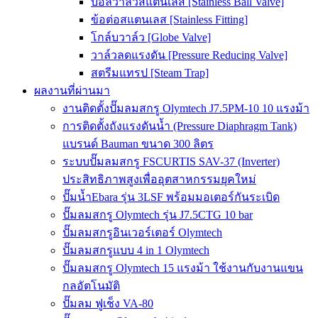
บอลวาล์วสแตนเลส [Stainless Ball Valve]
ข้อต่อสแตนเลส [Stainless Fitting]
โกล์บวาล์ว [Globe Valve]
วาล์วลดแรงดัน [Pressure Reducing Valve]
สตรีมแทรป [Steam Trap]
ผลงานที่ผ่านมา
งานติดตั้งปั๊มลมสกรู Olymtech J7.5PM-10 10 แรงม้า
การติดตั้งถังแรงดันน้ำ (Pressure Diaphragm Tank)
แบรนด์ Bauman ขนาด 300 ลิตร
ระบบปั๊มลมสกรู FSCURTIS SAV-37 (Inverter)
ประสิทธิภาพสูงเพื่ออุตสาหกรรมยุคใหม่
ปั๊มน้ำEbara รุ่น 3LSF พร้อมมอเตอร์กันระเบิด
ปั๊มลมสกรู Olymtech รุ่น J7.5CTG 10 bar
ปั๊มลมสกรูอินเวอร์เตอร์ Olymtech
ปั๊มลมสกรูแบบ 4 in 1 Olymtech
ปั๊มลมสกรู Olymtech 15 แรงม้า ใช้งานกับงานแขน
กลอัตโนมัติ
ปั๊มลม ฟูเช็ง VA-80