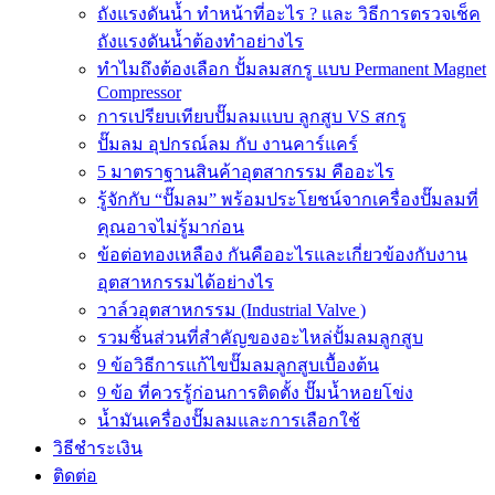
ถังแรงดันน้ำ ทำหน้าที่อะไร ? และ วิธีการตรวจเช็ค
ถังแรงดันน้ำต้องทำอย่างไร
ทำไมถึงต้องเลือก ปั้มลมสกรู แบบ Permanent Magnet
Compressor
การเปรียบเทียบปั๊มลมแบบ ลูกสูบ VS สกรู
ปั๊มลม อุปกรณ์ลม กับ งานคาร์แคร์
5 มาตราฐานสินค้าอุตสากรรม คืออะไร
รู้จักกับ “ปั๊มลม” พร้อมประโยชน์จากเครื่องปั๊มลมที่
คุณอาจไม่รู้มาก่อน
ข้อต่อทองเหลือง กันคืออะไรและเกี่ยวข้องกับงาน
อุตสาหกรรมได้อย่างไร
วาล์วอุตสาหกรรม (Industrial Valve )
รวมชิ้นส่วนที่สำคัญของอะไหล่ปั้มลมลูกสูบ
9 ข้อวิธีการแก้ไขปั๊มลมลูกสูบเบื้องต้น
9 ข้อ ที่ควรรู้ก่อนการติดตั้ง ปั๊มน้ำหอยโข่ง
น้ำมันเครื่องปั๊มลมและการเลือกใช้
วิธีชำระเงิน
ติดต่อ