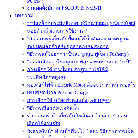
PUMP )
งานติดตั้งปั้มลม FSCURTIS NxB-11
บทความ
**ปลดล็อกประสิทธิภาพ: คู่มือฉบับสมบูรณ์ของโซลิ
นอยด์วาล์วและการใช้งาน**
30 ข้อควรรู้เกี่ยวกับปั๊มลมไร้น้ำมันและมาตรฐาน
ระบบลมอัดสำหรับอุตสาหกรรมสะอาด
วิธีการแก้ไขอาการปั๊มลมลูกสูบ ฟูเช็ง ( Fusheng )
“ท่อลมอัดอลูเนียมคุณภาพสูง – ทนทานกว่า 10 ปี”
การเลือกใช้งานปั๊มลมสกรูอย่างไรให้มี
ประสิทธิภาพสูงสุด
มอเตอร์ไฟฟ้า Electric Motor คืออะไร ทำหน้าที่อะไร
เพรสเชอร์เกจ Pressure Guage
การเลือกใช้เครื่องทำลมแห้ง (Air Dryer)
วิธีการเลือกถังแรงดันน้ำ
ทำความเข้าใจเกี่ยวกับ โซลินอยด์วาล์ว 2/2 ก่อน
เลือกใช้งานจริง
ถังแรงดันน้ำ ทำหน้าที่อะไร ? และ วิธีการตรวจเช็ค