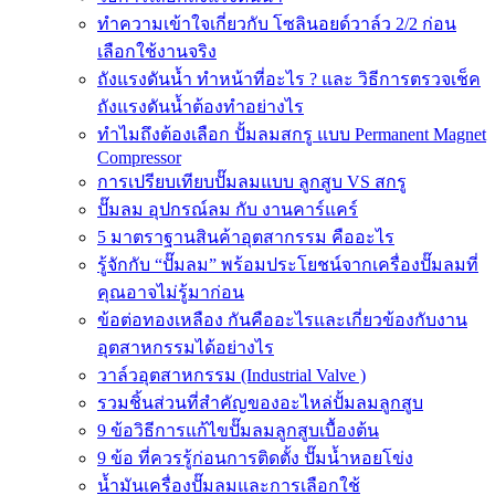
ทำความเข้าใจเกี่ยวกับ โซลินอยด์วาล์ว 2/2 ก่อน
เลือกใช้งานจริง
ถังแรงดันน้ำ ทำหน้าที่อะไร ? และ วิธีการตรวจเช็ค
ถังแรงดันน้ำต้องทำอย่างไร
ทำไมถึงต้องเลือก ปั้มลมสกรู แบบ Permanent Magnet
Compressor
การเปรียบเทียบปั๊มลมแบบ ลูกสูบ VS สกรู
ปั๊มลม อุปกรณ์ลม กับ งานคาร์แคร์
5 มาตราฐานสินค้าอุตสากรรม คืออะไร
รู้จักกับ “ปั๊มลม” พร้อมประโยชน์จากเครื่องปั๊มลมที่
คุณอาจไม่รู้มาก่อน
ข้อต่อทองเหลือง กันคืออะไรและเกี่ยวข้องกับงาน
อุตสาหกรรมได้อย่างไร
วาล์วอุตสาหกรรม (Industrial Valve )
รวมชิ้นส่วนที่สำคัญของอะไหล่ปั้มลมลูกสูบ
9 ข้อวิธีการแก้ไขปั๊มลมลูกสูบเบื้องต้น
9 ข้อ ที่ควรรู้ก่อนการติดตั้ง ปั๊มน้ำหอยโข่ง
น้ำมันเครื่องปั๊มลมและการเลือกใช้