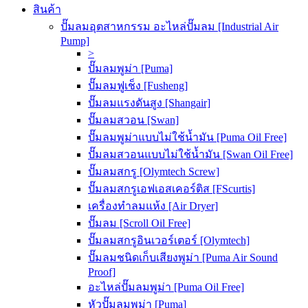
สินค้า
ปั๊มลมอุตสาหกรรม อะไหล่ปั๊มลม [Industrial Air
Pump]
>
ปั๊มลมพูม่า [Puma]
ปั๊มลมฟูเช็ง [Fusheng]
ปั๊มลมแรงดันสูง [Shangair]
ปั๊มลมสวอน [Swan]
ปั๊มลมพูม่าแบบไม่ใช้น้ำมัน [Puma Oil Free]
ปั๊มลมสวอนแบบไม่ใช้น้ำมัน [Swan Oil Free]
ปั๊มลมสกรู [Olymtech Screw]
ปั๊มลมสกรูเอฟเอสเคอร์ติส [FScurtis]
เครื่องทำลมแห้ง [Air Dryer]
ปั๊มลม [Scroll Oil Free]
ปั๊มลมสกรูอินเวอร์เตอร์ [Olymtech]
ปั๊มลมชนิดเก็บเสียงพูม่า [Puma Air Sound
Proof]
อะไหล่ปั๊มลมพูม่า [Puma Oil Free]
หัวปั๊มลมพูม่า [Puma]