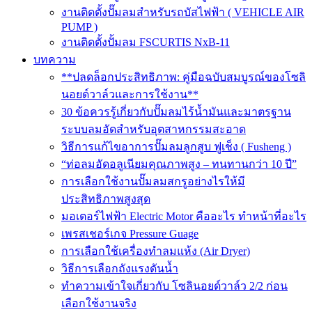
งานติดตั้งปั๊มลมสำหรับรถบัสไฟฟ้า ( VEHICLE AIR
PUMP )
งานติดตั้งปั้มลม FSCURTIS NxB-11
บทความ
**ปลดล็อกประสิทธิภาพ: คู่มือฉบับสมบูรณ์ของโซลิ
นอยด์วาล์วและการใช้งาน**
30 ข้อควรรู้เกี่ยวกับปั๊มลมไร้น้ำมันและมาตรฐาน
ระบบลมอัดสำหรับอุตสาหกรรมสะอาด
วิธีการแก้ไขอาการปั๊มลมลูกสูบ ฟูเช็ง ( Fusheng )
“ท่อลมอัดอลูเนียมคุณภาพสูง – ทนทานกว่า 10 ปี”
การเลือกใช้งานปั๊มลมสกรูอย่างไรให้มี
ประสิทธิภาพสูงสุด
มอเตอร์ไฟฟ้า Electric Motor คืออะไร ทำหน้าที่อะไร
เพรสเชอร์เกจ Pressure Guage
การเลือกใช้เครื่องทำลมแห้ง (Air Dryer)
วิธีการเลือกถังแรงดันน้ำ
ทำความเข้าใจเกี่ยวกับ โซลินอยด์วาล์ว 2/2 ก่อน
เลือกใช้งานจริง