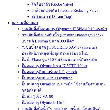
โกล์บวาล์ว [Globe Valve]
วาล์วลดแรงดัน [Pressure Reducing Valve]
สตรีมแทรป [Steam Trap]
ผลงานที่ผ่านมา
งานติดตั้งปั๊มลมสกรู Olymtech J7.5PM-10 10 แรงม้า
การติดตั้งถังแรงดันน้ำ (Pressure Diaphragm Tank)
แบรนด์ Bauman ขนาด 300 ลิตร
ระบบปั๊มลมสกรู FSCURTIS SAV-37 (Inverter)
ประสิทธิภาพสูงเพื่ออุตสาหกรรมยุคใหม่
ปั๊มน้ำEbara รุ่น 3LSF พร้อมมอเตอร์กันระเบิด
ปั๊มลมสกรู Olymtech รุ่น J7.5CTG 10 bar
ปั๊มลมสกรูอินเวอร์เตอร์ Olymtech
ปั๊มลมสกรูแบบ 4 in 1 Olymtech
ปั๊มลมสกรู Olymtech 15 แรงม้า ใช้งานกับงานแขน
กลอัตโนมัติ
ปั๊มลม ฟูเช็ง VA-80
ปั๊มลมสกรู Olymtech 4 in 1
งานติดตั้งปั๊มน้ำTsurumi ระบายน้ำบ่อโหลดสินค้า