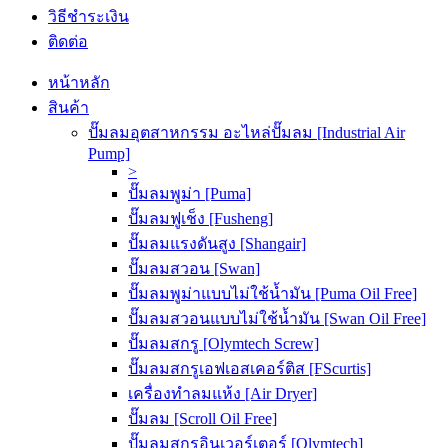
วิธีชำระเงิน
ติดต่อ
หน้าหลัก
สินค้า
ปั๊มลมอุตสาหกรรม อะไหล่ปั๊มลม [Industrial Air
Pump]
>
ปั๊มลมพูม่า [Puma]
ปั๊มลมฟูเช็ง [Fusheng]
ปั๊มลมแรงดันสูง [Shangair]
ปั๊มลมสวอน [Swan]
ปั๊มลมพูม่าแบบไม่ใช้น้ำมัน [Puma Oil Free]
ปั๊มลมสวอนแบบไม่ใช้น้ำมัน [Swan Oil Free]
ปั๊มลมสกรู [Olymtech Screw]
ปั๊มลมสกรูเอฟเอสเคอร์ติส [FScurtis]
เครื่องทำลมแห้ง [Air Dryer]
ปั๊มลม [Scroll Oil Free]
ปั๊มลมสกรูอินเวอร์เตอร์ [Olymtech]