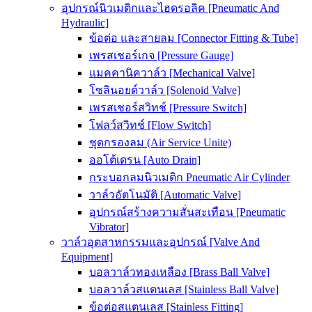
อุปกรณ์นิวเมติกและไฮดรอลิค [Pneumatic And
Hydraulic]
ข้อต่อ และสายลม [Connector Fitting & Tube]
เพรสเชอร์เกจ [Pressure Gauge]
แมคคานิควาล์ว [Mechanical Valve]
โซลินอยด์วาล์ว [Solenoid Valve]
เพรสเชอร์สวิทช์ [Pressure Switch]
โฟลว์สวิทช์ [Flow Switch]
ชุดกรองลม (Air Service Unite)
ออโต้เดรน [Auto Drain]
กระบอกลมนิวเมติก Pneumatic Air Cylinder
วาล์วอัตโนมัติ [Automatic Valve]
อุปกรณ์สร้างความสั่นสะเทือน [Pneumatic
Vibrator]
วาล์วอุตสาหกรรมและอุปกรณ์ [Valve And
Equipment]
บอลวาล์วทองเหลือง [Brass Ball Valve]
บอลวาล์วสแตนเลส [Stainless Ball Valve]
ข้อต่อสแตนเลส [Stainless Fitting]