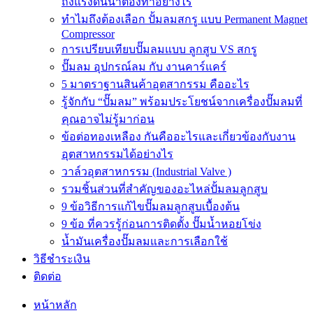
ถังแรงดันน้ำต้องทำอย่างไร
ทำไมถึงต้องเลือก ปั้มลมสกรู แบบ Permanent Magnet
Compressor
การเปรียบเทียบปั๊มลมแบบ ลูกสูบ VS สกรู
ปั๊มลม อุปกรณ์ลม กับ งานคาร์แคร์
5 มาตราฐานสินค้าอุตสากรรม คืออะไร
รู้จักกับ “ปั๊มลม” พร้อมประโยชน์จากเครื่องปั๊มลมที่
คุณอาจไม่รู้มาก่อน
ข้อต่อทองเหลือง กันคืออะไรและเกี่ยวข้องกับงาน
อุตสาหกรรมได้อย่างไร
วาล์วอุตสาหกรรม (Industrial Valve )
รวมชิ้นส่วนที่สำคัญของอะไหล่ปั้มลมลูกสูบ
9 ข้อวิธีการแก้ไขปั๊มลมลูกสูบเบื้องต้น
9 ข้อ ที่ควรรู้ก่อนการติดตั้ง ปั๊มน้ำหอยโข่ง
น้ำมันเครื่องปั๊มลมและการเลือกใช้
วิธีชำระเงิน
ติดต่อ
หน้าหลัก