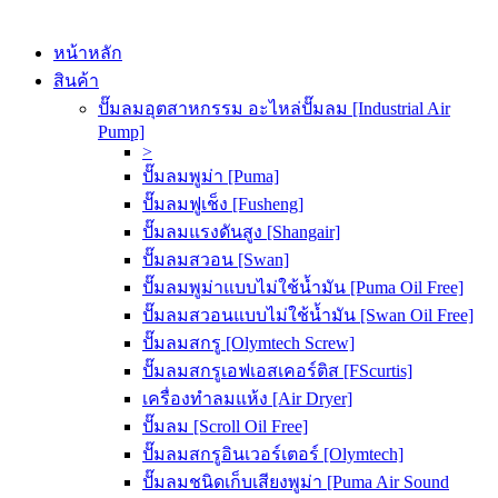
หน้าหลัก
สินค้า
ปั๊มลมอุตสาหกรรม อะไหล่ปั๊มลม [Industrial Air
Pump]
>
ปั๊มลมพูม่า [Puma]
ปั๊มลมฟูเช็ง [Fusheng]
ปั๊มลมแรงดันสูง [Shangair]
ปั๊มลมสวอน [Swan]
ปั๊มลมพูม่าแบบไม่ใช้น้ำมัน [Puma Oil Free]
ปั๊มลมสวอนแบบไม่ใช้น้ำมัน [Swan Oil Free]
ปั๊มลมสกรู [Olymtech Screw]
ปั๊มลมสกรูเอฟเอสเคอร์ติส [FScurtis]
เครื่องทำลมแห้ง [Air Dryer]
ปั๊มลม [Scroll Oil Free]
ปั๊มลมสกรูอินเวอร์เตอร์ [Olymtech]
ปั๊มลมชนิดเก็บเสียงพูม่า [Puma Air Sound