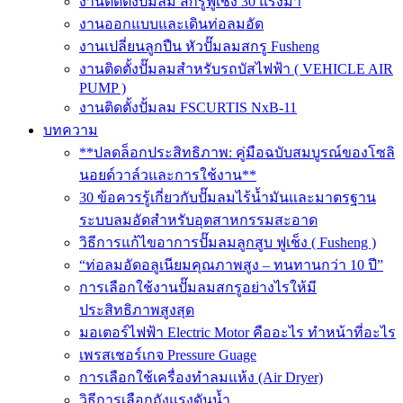
งานติดตั้งปั๊มลม สกรูฟูเช็ง 30 แรงม้า
งานออกแบบและเดินท่อลมอัด
งานเปลี่ยนลูกปืน หัวปั๊มลมสกรู Fusheng
งานติดตั้งปั๊มลมสำหรับรถบัสไฟฟ้า ( VEHICLE AIR
PUMP )
งานติดตั้งปั้มลม FSCURTIS NxB-11
บทความ
**ปลดล็อกประสิทธิภาพ: คู่มือฉบับสมบูรณ์ของโซลิ
นอยด์วาล์วและการใช้งาน**
30 ข้อควรรู้เกี่ยวกับปั๊มลมไร้น้ำมันและมาตรฐาน
ระบบลมอัดสำหรับอุตสาหกรรมสะอาด
วิธีการแก้ไขอาการปั๊มลมลูกสูบ ฟูเช็ง ( Fusheng )
“ท่อลมอัดอลูเนียมคุณภาพสูง – ทนทานกว่า 10 ปี”
การเลือกใช้งานปั๊มลมสกรูอย่างไรให้มี
ประสิทธิภาพสูงสุด
มอเตอร์ไฟฟ้า Electric Motor คืออะไร ทำหน้าที่อะไร
เพรสเชอร์เกจ Pressure Guage
การเลือกใช้เครื่องทำลมแห้ง (Air Dryer)
วิธีการเลือกถังแรงดันน้ำ