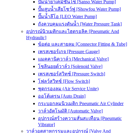
ปั๊มน้ำยาเคมีซันโซ่ [Sanso Water Pump]
ปั๊มสูบน้ำเสียโชว์ฟู [Showfou Water Pump]
ปั๊มน้ำลีโอ [LEO Water Pump]
ถังควบคุมแรงดันน้ำ [Water Pressure Tank]
อุปกรณ์นิวเมติกและไฮดรอลิค [Pneumatic And
Hydraulic]
ข้อต่อ และสายลม [Connector Fitting & Tube]
เพรสเชอร์เกจ [Pressure Gauge]
แมคคานิควาล์ว [Mechanical Valve]
โซลินอยด์วาล์ว [Solenoid Valve]
เพรสเชอร์สวิทช์ [Pressure Switch]
โฟลว์สวิทช์ [Flow Switch]
ชุดกรองลม (Air Service Unite)
ออโต้เดรน [Auto Drain]
กระบอกลมนิวเมติก Pneumatic Air Cylinder
วาล์วอัตโนมัติ [Automatic Valve]
อุปกรณ์สร้างความสั่นสะเทือน [Pneumatic
Vibrator]
วาล์วอุตสาหกรรมและอุปกรณ์ [Valve And