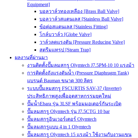
Equipment]
บอลวาล์วทองเหลือง [Brass Ball Valve]
บอลวาล์วสแตนเลส [Stainless Ball Valve]
ข้อต่อสแตนเลส [Stainless Fitting]
โกล์บวาล์ว [Globe Valve]
วาล์วลดแรงดัน [Pressure Reducing Valve]
สตรีมแทรป [Steam Trap]
ผลงานที่ผ่านมา
งานติดตั้งปั๊มลมสกรู Olymtech J7.5PM-10 10 แรงม้า
การติดตั้งถังแรงดันน้ำ (Pressure Diaphragm Tank)
แบรนด์ Bauman ขนาด 300 ลิตร
ระบบปั๊มลมสกรู FSCURTIS SAV-37 (Inverter)
ประสิทธิภาพสูงเพื่ออุตสาหกรรมยุคใหม่
ปั๊มน้ำEbara รุ่น 3LSF พร้อมมอเตอร์กันระเบิด
ปั๊มลมสกรู Olymtech รุ่น J7.5CTG 10 bar
ปั๊มลมสกรูอินเวอร์เตอร์ Olymtech
ปั๊มลมสกรูแบบ 4 in 1 Olymtech
ปั๊มลมสกรู Olymtech 15 แรงม้า ใช้งานกับงานแขน