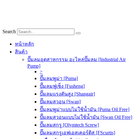
Skip
to
content
Search
หน้าหลัก
สินค้า
ปั๊มลมอุตสาหกรรม อะไหล่ปั๊มลม [Industrial Air
Pump]
>
ปั๊มลมพูม่า [Puma]
ปั๊มลมฟูเช็ง [Fusheng]
ปั๊มลมแรงดันสูง [Shangair]
ปั๊มลมสวอน [Swan]
ปั๊มลมพูม่าแบบไม่ใช้น้ำมัน [Puma Oil Free]
ปั๊มลมสวอนแบบไม่ใช้น้ำมัน [Swan Oil Free]
ปั๊มลมสกรู [Olymtech Screw]
ปั๊มลมสกรูเอฟเอสเคอร์ติส [FScurtis]