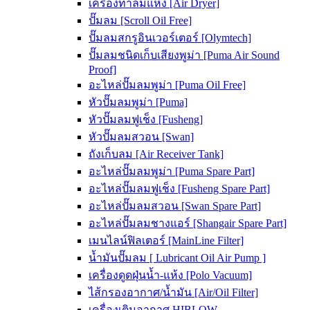
เครื่องทำลมแห้ง [Air Dryer]
ปั๊มลม [Scroll Oil Free]
ปั๊มลมสกรูอินเวอร์เตอร์ [Olymtech]
ปั๊มลมชนิดเก็บเสียงพูม่า [Puma Air Sound
Proof]
อะไหล่ปั๊มลมพูม่า [Puma Oil Free]
หัวปั๊มลมพูม่า [Puma]
หัวปั๊มลมฟูเช็ง [Fusheng]
หัวปั๊มลมสวอน [Swan]
ถังเก็บลม [Air Receiver Tank]
อะไหล่ปั๊มลมพูม่า [Puma Spare Part]
อะไหล่ปั๊มลมฟูเช็ง [Fusheng Spare Part]
อะไหล่ปั๊มลมสวอน [Swan Spare Part]
อะไหล่ปั๊มลมชางแอร์ [Shangair Spare Part]
เมนไลน์ฟิลเตอร์ [MainLine Filter]
น้ำมันปั๊มลม [ Lubricant Oil Air Pump ]
เครื่องดูดฝุ่นน้ำ-แห้ง [Polo Vacuum]
ไส้กรองอากาศ/น้ำมัน [Air/Oil Filter]
เครื่องเติมอากาศ HIBLOW