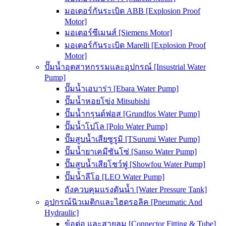
มอเตอร์กันระเบิด ABB [Explosion Proof
Motor]
มอเตอร์ซีเมนส์ [Siemens Motor]
มอเตอร์กันระเบิด Marelli [Explosion Proof
Motor]
ปั๊มน้ำอุตสาหกรรมและอุปกรณ์ [Insustrial Water
Pump]
ปั๊มน้ำเอบาร่า [Ebara Water Pump]
ปั๊มน้ำหอยโข่ง Mitsubishi
ปั๊มน้ำกรุนด์ฟอส [Grundfos Water Pump]
ปั๊มน้ำโปโล [Polo Water Pump]
ปั๊มสูบน้ำเสียซูรูมิ [TSurumi Water Pump]
ปั๊มน้ำยาเคมีซันโซ่ [Sanso Water Pump]
ปั๊มสูบน้ำเสียโชว์ฟู [Showfou Water Pump]
ปั๊มน้ำลีโอ [LEO Water Pump]
ถังควบคุมแรงดันน้ำ [Water Pressure Tank]
อุปกรณ์นิวเมติกและไฮดรอลิค [Pneumatic And
Hydraulic]
ข้อต่อ และสายลม [Connector Fitting & Tube]