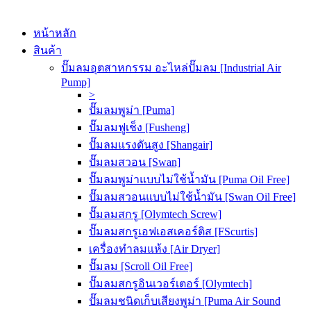
หน้าหลัก
สินค้า
ปั๊มลมอุตสาหกรรม อะไหล่ปั๊มลม [Industrial Air
Pump]
>
ปั๊มลมพูม่า [Puma]
ปั๊มลมฟูเช็ง [Fusheng]
ปั๊มลมแรงดันสูง [Shangair]
ปั๊มลมสวอน [Swan]
ปั๊มลมพูม่าแบบไม่ใช้น้ำมัน [Puma Oil Free]
ปั๊มลมสวอนแบบไม่ใช้น้ำมัน [Swan Oil Free]
ปั๊มลมสกรู [Olymtech Screw]
ปั๊มลมสกรูเอฟเอสเคอร์ติส [FScurtis]
เครื่องทำลมแห้ง [Air Dryer]
ปั๊มลม [Scroll Oil Free]
ปั๊มลมสกรูอินเวอร์เตอร์ [Olymtech]
ปั๊มลมชนิดเก็บเสียงพูม่า [Puma Air Sound