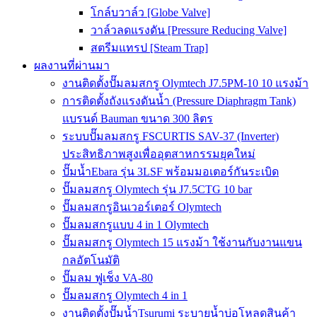
โกล์บวาล์ว [Globe Valve]
วาล์วลดแรงดัน [Pressure Reducing Valve]
สตรีมแทรป [Steam Trap]
ผลงานที่ผ่านมา
งานติดตั้งปั๊มลมสกรู Olymtech J7.5PM-10 10 แรงม้า
การติดตั้งถังแรงดันน้ำ (Pressure Diaphragm Tank)
แบรนด์ Bauman ขนาด 300 ลิตร
ระบบปั๊มลมสกรู FSCURTIS SAV-37 (Inverter)
ประสิทธิภาพสูงเพื่ออุตสาหกรรมยุคใหม่
ปั๊มน้ำEbara รุ่น 3LSF พร้อมมอเตอร์กันระเบิด
ปั๊มลมสกรู Olymtech รุ่น J7.5CTG 10 bar
ปั๊มลมสกรูอินเวอร์เตอร์ Olymtech
ปั๊มลมสกรูแบบ 4 in 1 Olymtech
ปั๊มลมสกรู Olymtech 15 แรงม้า ใช้งานกับงานแขน
กลอัตโนมัติ
ปั๊มลม ฟูเช็ง VA-80
ปั๊มลมสกรู Olymtech 4 in 1
งานติดตั้งปั๊มน้ำTsurumi ระบายน้ำบ่อโหลดสินค้า