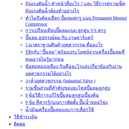
ถังแรงดันน้ำ ทำหน้าที่อะไร ? และ วิธีการตรวจเช็ค
ถังแรงดันน้ำต้องทำอย่างไร
ทำไมถึงต้องเลือก ปั้มลมสกรู แบบ Permanent Magnet
Compressor
การเปรียบเทียบปั๊มลมแบบ ลูกสูบ VS สกรู
ปั๊มลม อุปกรณ์ลม กับ งานคาร์แคร์
5 มาตราฐานสินค้าอุตสากรรม คืออะไร
รู้จักกับ “ปั๊มลม” พร้อมประโยชน์จากเครื่องปั๊มลมที่
คุณอาจไม่รู้มาก่อน
ข้อต่อทองเหลือง กันคืออะไรและเกี่ยวข้องกับงาน
อุตสาหกรรมได้อย่างไร
วาล์วอุตสาหกรรม (Industrial Valve )
รวมชิ้นส่วนที่สำคัญของอะไหล่ปั้มลมลูกสูบ
9 ข้อวิธีการแก้ไขปั๊มลมลูกสูบเบื้องต้น
9 ข้อ ที่ควรรู้ก่อนการติดตั้ง ปั๊มน้ำหอยโข่ง
น้ำมันเครื่องปั๊มลมและการเลือกใช้
วิธีชำระเงิน
ติดต่อ