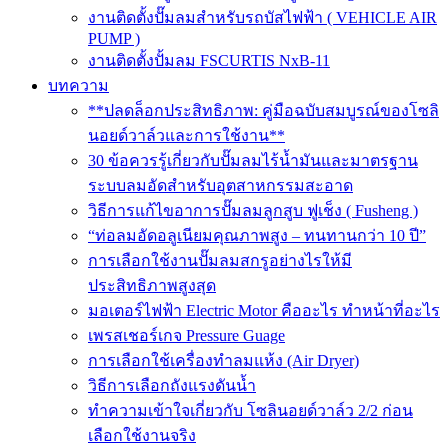
งานติดตั้งปั๊มลมสำหรับรถบัสไฟฟ้า ( VEHICLE AIR
PUMP )
งานติดตั้งปั้มลม FSCURTIS NxB-11
บทความ
**ปลดล็อกประสิทธิภาพ: คู่มือฉบับสมบูรณ์ของโซลิ
นอยด์วาล์วและการใช้งาน**
30 ข้อควรรู้เกี่ยวกับปั๊มลมไร้น้ำมันและมาตรฐาน
ระบบลมอัดสำหรับอุตสาหกรรมสะอาด
วิธีการแก้ไขอาการปั๊มลมลูกสูบ ฟูเช็ง ( Fusheng )
“ท่อลมอัดอลูเนียมคุณภาพสูง – ทนทานกว่า 10 ปี”
การเลือกใช้งานปั๊มลมสกรูอย่างไรให้มี
ประสิทธิภาพสูงสุด
มอเตอร์ไฟฟ้า Electric Motor คืออะไร ทำหน้าที่อะไร
เพรสเชอร์เกจ Pressure Guage
การเลือกใช้เครื่องทำลมแห้ง (Air Dryer)
วิธีการเลือกถังแรงดันน้ำ
ทำความเข้าใจเกี่ยวกับ โซลินอยด์วาล์ว 2/2 ก่อน
เลือกใช้งานจริง