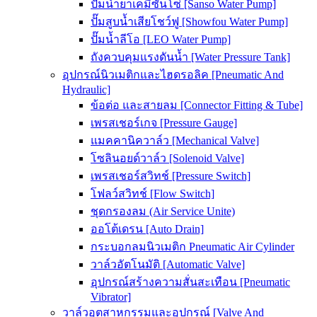
ปั๊มน้ำยาเคมีซันโซ่ [Sanso Water Pump]
ปั๊มสูบน้ำเสียโชว์ฟู [Showfou Water Pump]
ปั๊มน้ำลีโอ [LEO Water Pump]
ถังควบคุมแรงดันน้ำ [Water Pressure Tank]
อุปกรณ์นิวเมติกและไฮดรอลิค [Pneumatic And
Hydraulic]
ข้อต่อ และสายลม [Connector Fitting & Tube]
เพรสเชอร์เกจ [Pressure Gauge]
แมคคานิควาล์ว [Mechanical Valve]
โซลินอยด์วาล์ว [Solenoid Valve]
เพรสเชอร์สวิทช์ [Pressure Switch]
โฟลว์สวิทช์ [Flow Switch]
ชุดกรองลม (Air Service Unite)
ออโต้เดรน [Auto Drain]
กระบอกลมนิวเมติก Pneumatic Air Cylinder
วาล์วอัตโนมัติ [Automatic Valve]
อุปกรณ์สร้างความสั่นสะเทือน [Pneumatic
Vibrator]
วาล์วอุตสาหกรรมและอุปกรณ์ [Valve And