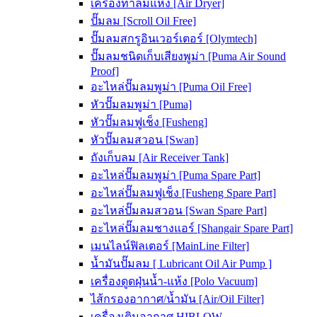
เครื่องทำลมแห้ง [Air Dryer]
ปั๊มลม [Scroll Oil Free]
ปั๊มลมสกรูอินเวอร์เตอร์ [Olymtech]
ปั๊มลมชนิดเก็บเสียงพูม่า [Puma Air Sound
Proof]
อะไหล่ปั๊มลมพูม่า [Puma Oil Free]
หัวปั๊มลมพูม่า [Puma]
หัวปั๊มลมฟูเช็ง [Fusheng]
หัวปั๊มลมสวอน [Swan]
ถังเก็บลม [Air Receiver Tank]
อะไหล่ปั๊มลมพูม่า [Puma Spare Part]
อะไหล่ปั๊มลมฟูเช็ง [Fusheng Spare Part]
อะไหล่ปั๊มลมสวอน [Swan Spare Part]
อะไหล่ปั๊มลมชางแอร์ [Shangair Spare Part]
เมนไลน์ฟิลเตอร์ [MainLine Filter]
น้ำมันปั๊มลม [ Lubricant Oil Air Pump ]
เครื่องดูดฝุ่นน้ำ-แห้ง [Polo Vacuum]
ไส้กรองอากาศ/น้ำมัน [Air/Oil Filter]
เครื่องเติมอากาศ HIBLOW