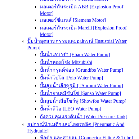
มอเตอร์กันระเบิด ABB [Explosion Proof
Motor]
มอเตอร์ซีเมนส์ [Siemens Motor]
มอเตอร์กันระเบิด Marelli [Explosion Proof
Motor]
ปั๊มน้ำอุตสาหกรรมและอุปกรณ์ [Insustrial Water
Pump]
ปั๊มน้ำเอบาร่า [Ebara Water Pump]
ปั๊มน้ำหอยโข่ง Mitsubishi
ปั๊มน้ำกรุนด์ฟอส [Grundfos Water Pump]
ปั๊มน้ำโปโล [Polo Water Pump]
ปั๊มสูบน้ำเสียซูรูมิ [TSurumi Water Pump]
ปั๊มน้ำยาเคมีซันโซ่ [Sanso Water Pump]
ปั๊มสูบน้ำเสียโชว์ฟู [Showfou Water Pump]
ปั๊มน้ำลีโอ [LEO Water Pump]
ถังควบคุมแรงดันน้ำ [Water Pressure Tank]
อุปกรณ์นิวเมติกและไฮดรอลิค [Pneumatic And
Hydraulic]
ข้อต่อ และสายลม [Connector Fitting & Tube]