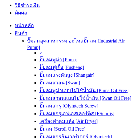
วิธีชำระเงิน
ติดต่อ
หน้าหลัก
สินค้า
ปั๊มลมอุตสาหกรรม อะไหล่ปั๊มลม [Industrial Air
Pump]
>
ปั๊มลมพูม่า [Puma]
ปั๊มลมฟูเช็ง [Fusheng]
ปั๊มลมแรงดันสูง [Shangair]
ปั๊มลมสวอน [Swan]
ปั๊มลมพูม่าแบบไม่ใช้น้ำมัน [Puma Oil Free]
ปั๊มลมสวอนแบบไม่ใช้น้ำมัน [Swan Oil Free]
ปั๊มลมสกรู [Olymtech Screw]
ปั๊มลมสกรูเอฟเอสเคอร์ติส [FScurtis]
เครื่องทำลมแห้ง [Air Dryer]
ปั๊มลม [Scroll Oil Free]
ปั๊มลมสกรูอินเวอร์เตอร์ [Olymtech]