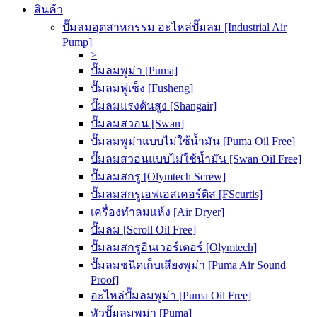
สินค้า
ปั๊มลมอุตสาหกรรม อะไหล่ปั๊มลม [Industrial Air
Pump]
>
ปั๊มลมพูม่า [Puma]
ปั๊มลมฟูเช็ง [Fusheng]
ปั๊มลมแรงดันสูง [Shangair]
ปั๊มลมสวอน [Swan]
ปั๊มลมพูม่าแบบไม่ใช้น้ำมัน [Puma Oil Free]
ปั๊มลมสวอนแบบไม่ใช้น้ำมัน [Swan Oil Free]
ปั๊มลมสกรู [Olymtech Screw]
ปั๊มลมสกรูเอฟเอสเคอร์ติส [FScurtis]
เครื่องทำลมแห้ง [Air Dryer]
ปั๊มลม [Scroll Oil Free]
ปั๊มลมสกรูอินเวอร์เตอร์ [Olymtech]
ปั๊มลมชนิดเก็บเสียงพูม่า [Puma Air Sound
Proof]
อะไหล่ปั๊มลมพูม่า [Puma Oil Free]
หัวปั๊มลมพูม่า [Puma]