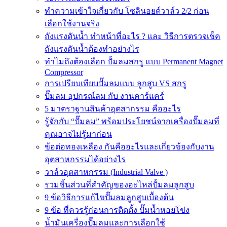
ทำความเข้าใจเกี่ยวกับ โซลินอยด์วาล์ว 2/2 ก่อน
เลือกใช้งานจริง
ถังแรงดันน้ำ ทำหน้าที่อะไร ? และ วิธีการตรวจเช็ค
ถังแรงดันน้ำต้องทำอย่างไร
ทำไมถึงต้องเลือก ปั้มลมสกรู แบบ Permanent Magnet
Compressor
การเปรียบเทียบปั๊มลมแบบ ลูกสูบ VS สกรู
ปั๊มลม อุปกรณ์ลม กับ งานคาร์แคร์
5 มาตราฐานสินค้าอุตสากรรม คืออะไร
รู้จักกับ “ปั๊มลม” พร้อมประโยชน์จากเครื่องปั๊มลมที่
คุณอาจไม่รู้มาก่อน
ข้อต่อทองเหลือง กันคืออะไรและเกี่ยวข้องกับงาน
อุตสาหกรรมได้อย่างไร
วาล์วอุตสาหกรรม (Industrial Valve )
รวมชิ้นส่วนที่สำคัญของอะไหล่ปั้มลมลูกสูบ
9 ข้อวิธีการแก้ไขปั๊มลมลูกสูบเบื้องต้น
9 ข้อ ที่ควรรู้ก่อนการติดตั้ง ปั๊มน้ำหอยโข่ง
น้ำมันเครื่องปั๊มลมและการเลือกใช้