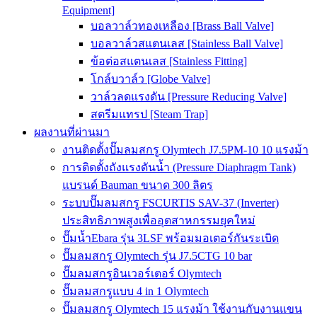
Equipment]
บอลวาล์วทองเหลือง [Brass Ball Valve]
บอลวาล์วสแตนเลส [Stainless Ball Valve]
ข้อต่อสแตนเลส [Stainless Fitting]
โกล์บวาล์ว [Globe Valve]
วาล์วลดแรงดัน [Pressure Reducing Valve]
สตรีมแทรป [Steam Trap]
ผลงานที่ผ่านมา
งานติดตั้งปั๊มลมสกรู Olymtech J7.5PM-10 10 แรงม้า
การติดตั้งถังแรงดันน้ำ (Pressure Diaphragm Tank)
แบรนด์ Bauman ขนาด 300 ลิตร
ระบบปั๊มลมสกรู FSCURTIS SAV-37 (Inverter)
ประสิทธิภาพสูงเพื่ออุตสาหกรรมยุคใหม่
ปั๊มน้ำEbara รุ่น 3LSF พร้อมมอเตอร์กันระเบิด
ปั๊มลมสกรู Olymtech รุ่น J7.5CTG 10 bar
ปั๊มลมสกรูอินเวอร์เตอร์ Olymtech
ปั๊มลมสกรูแบบ 4 in 1 Olymtech
ปั๊มลมสกรู Olymtech 15 แรงม้า ใช้งานกับงานแขน