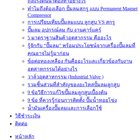
ถังแรงดันน้ำต้องทำอย่างไร
ทำไมถึงต้องเลือก ปั้มลมสกรู แบบ Permanent Magnet
Compressor
การเปรียบเทียบปั๊มลมแบบ ลูกสูบ VS สกรู
ปั๊มลม อุปกรณ์ลม กับ งานคาร์แคร์
5 มาตราฐานสินค้าอุตสากรรม คืออะไร
รู้จักกับ “ปั๊มลม” พร้อมประโยชน์จากเครื่องปั๊มลมที่
คุณอาจไม่รู้มาก่อน
ข้อต่อทองเหลือง กันคืออะไรและเกี่ยวข้องกับงาน
อุตสาหกรรมได้อย่างไร
วาล์วอุตสาหกรรม (Industrial Valve )
รวมชิ้นส่วนที่สำคัญของอะไหล่ปั้มลมลูกสูบ
9 ข้อวิธีการแก้ไขปั๊มลมลูกสูบเบื้องต้น
9 ข้อ ที่ควรรู้ก่อนการติดตั้ง ปั๊มน้ำหอยโข่ง
น้ำมันเครื่องปั๊มลมและการเลือกใช้
วิธีชำระเงิน
ติดต่อ
หน้าหลัก