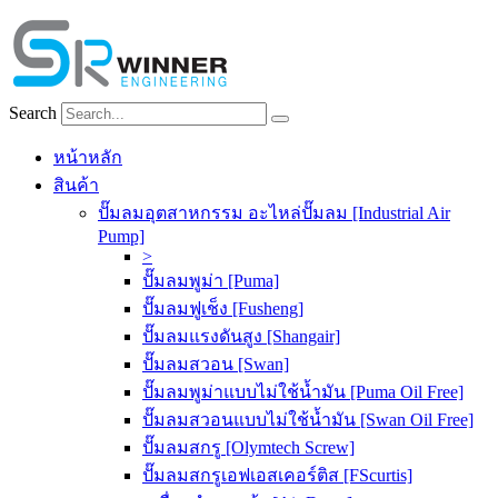
Skip
to
content
Search
หน้าหลัก
สินค้า
ปั๊มลมอุตสาหกรรม อะไหล่ปั๊มลม [Industrial Air
Pump]
>
ปั๊มลมพูม่า [Puma]
ปั๊มลมฟูเช็ง [Fusheng]
ปั๊มลมแรงดันสูง [Shangair]
ปั๊มลมสวอน [Swan]
ปั๊มลมพูม่าแบบไม่ใช้น้ำมัน [Puma Oil Free]
ปั๊มลมสวอนแบบไม่ใช้น้ำมัน [Swan Oil Free]
ปั๊มลมสกรู [Olymtech Screw]
ปั๊มลมสกรูเอฟเอสเคอร์ติส [FScurtis]