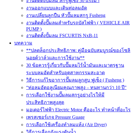
งานติดตั้งปั๊มลม สกรูฟูเช็ง 30 แรงม้า
งานออกแบบและเดินท่อลมอัด
งานเปลี่ยนลูกปืน หัวปั๊มลมสกรู Fusheng
งานติดตั้งปั๊มลมสำหรับรถบัสไฟฟ้า ( VEHICLE AIR
PUMP )
งานติดตั้งปั้มลม FSCURTIS NxB-11
บทความ
**ปลดล็อกประสิทธิภาพ: คู่มือฉบับสมบูรณ์ของโซลิ
นอยด์วาล์วและการใช้งาน**
30 ข้อควรรู้เกี่ยวกับปั๊มลมไร้น้ำมันและมาตรฐาน
ระบบลมอัดสำหรับอุตสาหกรรมสะอาด
วิธีการแก้ไขอาการปั๊มลมลูกสูบ ฟูเช็ง ( Fusheng )
“ท่อลมอัดอลูเนียมคุณภาพสูง – ทนทานกว่า 10 ปี”
การเลือกใช้งานปั๊มลมสกรูอย่างไรให้มี
ประสิทธิภาพสูงสุด
มอเตอร์ไฟฟ้า Electric Motor คืออะไร ทำหน้าที่อะไร
เพรสเชอร์เกจ Pressure Guage
การเลือกใช้เครื่องทำลมแห้ง (Air Dryer)
วิธีการเลือกถังแรงดันน้ำ