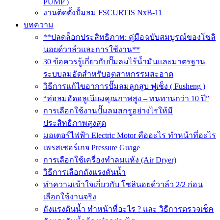
PUMP )
งานติดตั้งปั้มลม FSCURTIS NxB-11
บทความ
**ปลดล็อกประสิทธิภาพ: คู่มือฉบับสมบูรณ์ของโซลิ
นอยด์วาล์วและการใช้งาน**
30 ข้อควรรู้เกี่ยวกับปั๊มลมไร้น้ำมันและมาตรฐาน
ระบบลมอัดสำหรับอุตสาหกรรมสะอาด
วิธีการแก้ไขอาการปั๊มลมลูกสูบ ฟูเช็ง ( Fusheng )
“ท่อลมอัดอลูเนียมคุณภาพสูง – ทนทานกว่า 10 ปี”
การเลือกใช้งานปั๊มลมสกรูอย่างไรให้มี
ประสิทธิภาพสูงสุด
มอเตอร์ไฟฟ้า Electric Motor คืออะไร ทำหน้าที่อะไร
เพรสเชอร์เกจ Pressure Guage
การเลือกใช้เครื่องทำลมแห้ง (Air Dryer)
วิธีการเลือกถังแรงดันน้ำ
ทำความเข้าใจเกี่ยวกับ โซลินอยด์วาล์ว 2/2 ก่อน
เลือกใช้งานจริง
ถังแรงดันน้ำ ทำหน้าที่อะไร ? และ วิธีการตรวจเช็ค