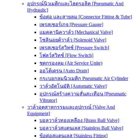
อุปกรณ์นิวเมติกและไฮดรอลิค [Pneumatic And
Hydraulic]
ข้อต่อ และสายลม [Connector Fitting & Tube]
เพรสเชอร์เกจ [Pressure Gauge]
แมคคานิควาล์ว [Mechanical Valve]
โซลินอยด์วาล์ว [Solenoid Valve]
เพรสเชอร์สวิทช์ [Pressure Switch]
โฟลว์สวิทช์ [Flow Switch]
ชุดกรองลม (Air Service Unite)
ออโต้เดรน [Auto Drain]
กระบอกลมนิวเมติก Pneumatic Air Cylinder
วาล์วอัตโนมัติ [Automatic Valve]
อุปกรณ์สร้างความสั่นสะเทือน [Pneumatic
Vibrator]
วาล์วอุตสาหกรรมและอุปกรณ์ [Valve And
Equipment]
บอลวาล์วทองเหลือง [Brass Ball Valve]
บอลวาล์วสแตนเลส [Stainless Ball Valve]
ข้อต่อสแตนเลส [Stainless Fitting]