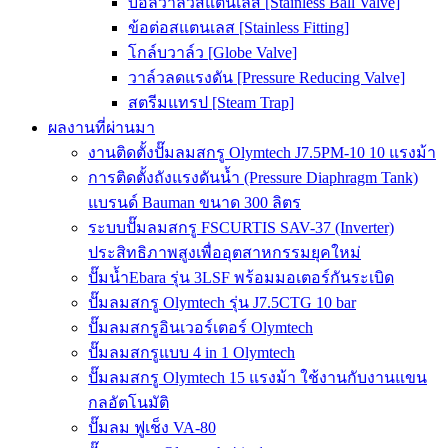
บอลวาล์วสแตนเลส [Stainless Ball Valve]
ข้อต่อสแตนเลส [Stainless Fitting]
โกล์บวาล์ว [Globe Valve]
วาล์วลดแรงดัน [Pressure Reducing Valve]
สตรีมแทรป [Steam Trap]
ผลงานที่ผ่านมา
งานติดตั้งปั๊มลมสกรู Olymtech J7.5PM-10 10 แรงม้า
การติดตั้งถังแรงดันน้ำ (Pressure Diaphragm Tank)
แบรนด์ Bauman ขนาด 300 ลิตร
ระบบปั๊มลมสกรู FSCURTIS SAV-37 (Inverter)
ประสิทธิภาพสูงเพื่ออุตสาหกรรมยุคใหม่
ปั๊มน้ำEbara รุ่น 3LSF พร้อมมอเตอร์กันระเบิด
ปั๊มลมสกรู Olymtech รุ่น J7.5CTG 10 bar
ปั๊มลมสกรูอินเวอร์เตอร์ Olymtech
ปั๊มลมสกรูแบบ 4 in 1 Olymtech
ปั๊มลมสกรู Olymtech 15 แรงม้า ใช้งานกับงานแขน
กลอัตโนมัติ
ปั๊มลม ฟูเช็ง VA-80