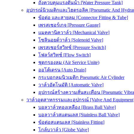
ถังควบคุมแรงดันน้ำ [Water Pressure Tank]
อุปกรณ์นิวเมติกและไฮดรอลิค [Pneumatic And Hydrau
ข้อต่อ และสายลม [Connector Fitting & Tube]
เพรสเชอร์เกจ [Pressure Gauge]
แมคคานิควาล์ว [Mechanical Valve]
โซลินอยด์วาล์ว [Solenoid Valve]
เพรสเชอร์สวิทช์ [Pressure Switch]
โฟลว์สวิทช์ [Flow Switch]
ชุดกรองลม (Air Service Unite)
ออโต้เดรน [Auto Drain]
กระบอกลมนิวเมติก Pneumatic Air Cylinder
วาล์วอัตโนมัติ [Automatic Valve]
อุปกรณ์สร้างความสั่นสะเทือน [Pneumatic Vibra
วาล์วอุตสาหกรรมและอุปกรณ์ [Valve And Equipment
บอลวาล์วทองเหลือง [Brass Ball Valve]
บอลวาล์วสแตนเลส [Stainless Ball Valve]
ข้อต่อสแตนเลส [Stainless Fitting]
โกล์บวาล์ว [Globe Valve]