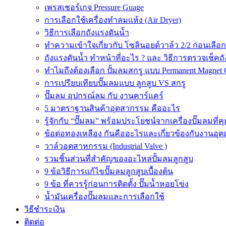
เพรสเชอร์เกจ Pressure Guage
การเลือกใช้เครื่องทำลมแห้ง (Air Dryer)
วิธีการเลือกถังแรงดันน้ำ
ทำความเข้าใจเกี่ยวกับ โซลินอยด์วาล์ว 2/2 ก่อนเลือ
ถังแรงดันน้ำ ทำหน้าที่อะไร ? และ วิธีการตรวจเช็คถ
ทำไมถึงต้องเลือก ปั้มลมสกรู แบบ Permanent Magnet 
การเปรียบเทียบปั๊มลมแบบ ลูกสูบ VS สกรู
ปั๊มลม อุปกรณ์ลม กับ งานคาร์แคร์
5 มาตราฐานสินค้าอุตสากรรม คืออะไร
รู้จักกับ “ปั๊มลม” พร้อมประโยชน์จากเครื่องปั๊มลมที่
ข้อต่อทองเหลือง กันคืออะไรและเกี่ยวข้องกับงานอุ
วาล์วอุตสาหกรรม (Industrial Valve )
รวมชิ้นส่วนที่สำคัญของอะไหล่ปั้มลมลูกสูบ
9 ข้อวิธีการแก้ไขปั๊มลมลูกสูบเบื้องต้น
9 ข้อ ที่ควรรู้ก่อนการติดตั้ง ปั๊มน้ำหอยโข่ง
น้ำมันเครื่องปั๊มลมและการเลือกใช้
วิธีชำระเงิน
ติดต่อ