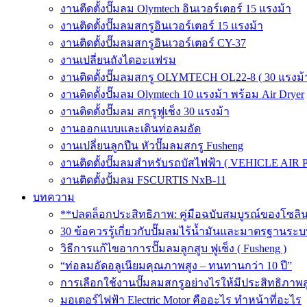
งานตืดตั้งปั๊มลม Olymtech อินเวอร์เตอร์ 15 แรงม้า
งานติดตั้งปั๊มลมสกรูอินเวอร์เตอร์ 15 แรงม้า
งานติดตั้งปั๊มลมสกรูอินเวอร์เตอร์ CY-37
งานเปลี่ยนถังไดอะแฟรม
งานติดตั้งปั๊มลมสกรู OLYMTECH OL22-8 ( 30 แรงม้า
งานติดตั้งปั๊มลม Olymtech 10 แรงม้า พร้อม Air Dryer
งานติดตั้งปั๊มลม สกรูฟูเช็ง 30 แรงม้า
งานออกแบบและเดินท่อลมอัด
งานเปลี่ยนลูกปืน หัวปั๊มลมสกรู Fusheng
งานติดตั้งปั๊มลมสำหรับรถบัสไฟฟ้า ( VEHICLE AIR 
งานติดตั้งปั้มลม FSCURTIS NxB-11
บทความ
**ปลดล็อกประสิทธิภาพ: คู่มือฉบับสมบูรณ์ของโซล
30 ข้อควรรู้เกี่ยวกับปั๊มลมไร้น้ำมันและมาตรฐา
วิธีการแก้ไขอาการปั๊มลมลูกสูบ ฟูเช็ง ( Fusheng )
“ท่อลมอัดอลูเนียมคุณภาพสูง – ทนทานกว่า 10 ปี”
การเลือกใช้งานปั๊มลมสกรูอย่างไรให้มีประสิทธิภาพส
มอเตอร์ไฟฟ้า Electric Motor คืออะไร ทำหน้าที่อะไร