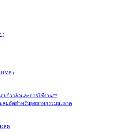
 )
PUMP )
ินอยด์วาล์วและการใช้งาน**
นระบบลมอัดสำหรับอุตสาหกรรมสะอาด
ูงสุด