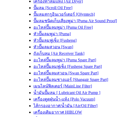
เครื่องทำลมแห้ง [Air Dryer]
ปั๊มลม [Scroll Oil Free]
ปั๊มลมสกรูอินเวอร์เตอร์ [Olymtech]
ปั๊มลมชนิดเก็บเสียงพูม่า [Puma Air Sound Proof]
อะไหล่ปั๊มลมพูม่า [Puma Oil Free]
หัวปั๊มลมพูม่า [Puma]
หัวปั๊มลมฟูเช็ง [Fusheng]
หัวปั๊มลมสวอน [Swan]
ถังเก็บลม [Air Receiver Tank]
อะไหล่ปั๊มลมพูม่า [Puma Spare Part]
อะไหล่ปั๊มลมฟูเช็ง [Fusheng Spare Part]
อะไหล่ปั๊มลมสวอน [Swan Spare Part]
อะไหล่ปั๊มลมชางแอร์ [Shangair Spare Part]
เมนไลน์ฟิลเตอร์ [MainLine Filter]
น้ำมันปั๊มลม [ Lubricant Oil Air Pump ]
เครื่องดูดฝุ่นน้ำ-แห้ง [Polo Vacuum]
ไส้กรองอากาศ/น้ำมัน [Air/Oil Filter]
เครื่องเติมอากาศ HIBLOW