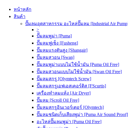
หน้าหลัก
สินค้า
ปั๊มลมอุตสาหกรรม อะไหล่ปั๊มลม [Industrial Air Pump
>
ปั๊มลมพูม่า [Puma]
ปั๊มลมฟูเช็ง [Fusheng]
ปั๊มลมแรงดันสูง [Shangair]
ปั๊มลมสวอน [Swan]
ปั๊มลมพูม่าแบบไม่ใช้น้ำมัน [Puma Oil Free]
ปั๊มลมสวอนแบบไม่ใช้น้ำมัน [Swan Oil Free]
ปั๊มลมสกรู [Olymtech Screw]
ปั๊มลมสกรูเอฟเอสเคอร์ติส [FScurtis]
เครื่องทำลมแห้ง [Air Dryer]
ปั๊มลม [Scroll Oil Free]
ปั๊มลมสกรูอินเวอร์เตอร์ [Olymtech]
ปั๊มลมชนิดเก็บเสียงพูม่า [Puma Air Sound Proof]
อะไหล่ปั๊มลมพูม่า [Puma Oil Free]