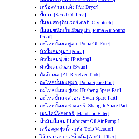
เครื่องทำลมแห้ง [Air Dryer]
ปั๊มลม [Scroll Oil Free]
ปั๊มลมสกรูอินเวอร์เตอร์ [Olymtech]
ปั๊มลมชนิดเก็บเสียงพูม่า [Puma Air Sound
Proof]
อะไหล่ปั๊มลมพูม่า [Puma Oil Free]
หัวปั๊มลมพูม่า [Puma]
หัวปั๊มลมฟูเช็ง [Fusheng]
หัวปั๊มลมสวอน [Swan]
ถังเก็บลม [Air Receiver Tank]
อะไหล่ปั๊มลมพูม่า [Puma Spare Part]
อะไหล่ปั๊มลมฟูเช็ง [Fusheng Spare Part]
อะไหล่ปั๊มลมสวอน [Swan Spare Part]
อะไหล่ปั๊มลมชางแอร์ [Shangair Spare Part]
เมนไลน์ฟิลเตอร์ [MainLine Filter]
น้ำมันปั๊มลม [ Lubricant Oil Air Pump ]
เครื่องดูดฝุ่นน้ำ-แห้ง [Polo Vacuum]
ไส้กรองอากาศ/น้ำมัน [Air/Oil Filter]