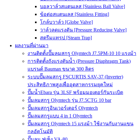
บอลวาล์วสแตนเลส [Stainless Ball Valve]
ข้อต่อสแตนเลส [Stainless Fitting]
โกล์บวาล์ว [Globe Valve]
วาล์วลดแรงดัน [Pressure Reducing Valve]
สตรีมแทรป [Steam Trap]
ผลงานที่ผ่านมา
งานติดตั้งปั๊มลมสกรู Olymtech J7.5PM-10 10 แรงม้า
การติดตั้งถังแรงดันน้ำ (Pressure Diaphragm Tank)
แบรนด์ Bauman ขนาด 300 ลิตร
ระบบปั๊มลมสกรู FSCURTIS SAV-37 (Inverter)
ประสิทธิภาพสูงเพื่ออุตสาหกรรมยุคใหม่
ปั๊มน้ำEbara รุ่น 3LSF พร้อมมอเตอร์กันระเบิด
ปั๊มลมสกรู Olymtech รุ่น J7.5CTG 10 bar
ปั๊มลมสกรูอินเวอร์เตอร์ Olymtech
ปั๊มลมสกรูแบบ 4 in 1 Olymtech
ปั๊มลมสกรู Olymtech 15 แรงม้า ใช้งานกับงานแขน
กลอัตโนมัติ
ปั๊มลม ฟูเช็ง VA-80