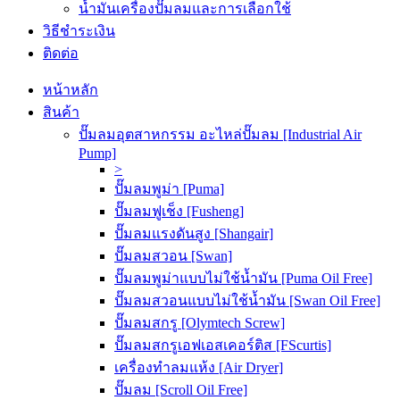
น้ำมันเครื่องปั๊มลมและการเลือกใช้
วิธีชำระเงิน
ติดต่อ
หน้าหลัก
สินค้า
ปั๊มลมอุตสาหกรรม อะไหล่ปั๊มลม [Industrial Air
Pump]
>
ปั๊มลมพูม่า [Puma]
ปั๊มลมฟูเช็ง [Fusheng]
ปั๊มลมแรงดันสูง [Shangair]
ปั๊มลมสวอน [Swan]
ปั๊มลมพูม่าแบบไม่ใช้น้ำมัน [Puma Oil Free]
ปั๊มลมสวอนแบบไม่ใช้น้ำมัน [Swan Oil Free]
ปั๊มลมสกรู [Olymtech Screw]
ปั๊มลมสกรูเอฟเอสเคอร์ติส [FScurtis]
เครื่องทำลมแห้ง [Air Dryer]
ปั๊มลม [Scroll Oil Free]