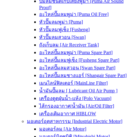
ปั๊มลมชนิดเก็บเสียงพูม่า [Puma Air Sound
Proof]
อะไหล่ปั๊มลมพูม่า [Puma Oil Free]
หัวปั๊มลมพูม่า [Puma]
หัวปั๊มลมฟูเช็ง [Fusheng]
หัวปั๊มลมสวอน [Swan]
ถังเก็บลม [Air Receiver Tank]
อะไหล่ปั๊มลมพูม่า [Puma Spare Part]
อะไหล่ปั๊มลมฟูเช็ง [Fusheng Spare Part]
อะไหล่ปั๊มลมสวอน [Swan Spare Part]
อะไหล่ปั๊มลมชางแอร์ [Shangair Spare Part]
เมนไลน์ฟิลเตอร์ [MainLine Filter]
น้ำมันปั๊มลม [ Lubricant Oil Air Pump ]
เครื่องดูดฝุ่นน้ำ-แห้ง [Polo Vacuum]
ไส้กรองอากาศ/น้ำมัน [Air/Oil Filter]
เครื่องเติมอากาศ HIBLOW
มอเตอร์อุตสาหกรรม [Industrial Electric Motor]
มอเตอร์ลม [Air Motor]
มอเตอร์มิตซูบิชิ [Mitsubishi Motor]