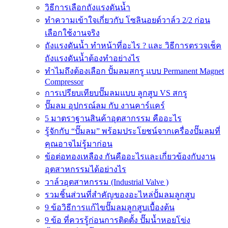
วิธีการเลือกถังแรงดันน้ำ
ทำความเข้าใจเกี่ยวกับ โซลินอยด์วาล์ว 2/2 ก่อน
เลือกใช้งานจริง
ถังแรงดันน้ำ ทำหน้าที่อะไร ? และ วิธีการตรวจเช็ค
ถังแรงดันน้ำต้องทำอย่างไร
ทำไมถึงต้องเลือก ปั้มลมสกรู แบบ Permanent Magnet
Compressor
การเปรียบเทียบปั๊มลมแบบ ลูกสูบ VS สกรู
ปั๊มลม อุปกรณ์ลม กับ งานคาร์แคร์
5 มาตราฐานสินค้าอุตสากรรม คืออะไร
รู้จักกับ “ปั๊มลม” พร้อมประโยชน์จากเครื่องปั๊มลมที่
คุณอาจไม่รู้มาก่อน
ข้อต่อทองเหลือง กันคืออะไรและเกี่ยวข้องกับงาน
อุตสาหกรรมได้อย่างไร
วาล์วอุตสาหกรรม (Industrial Valve )
รวมชิ้นส่วนที่สำคัญของอะไหล่ปั้มลมลูกสูบ
9 ข้อวิธีการแก้ไขปั๊มลมลูกสูบเบื้องต้น
9 ข้อ ที่ควรรู้ก่อนการติดตั้ง ปั๊มน้ำหอยโข่ง