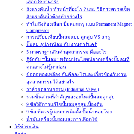
เลือกใช้งานจริง
ถังแรงดันน้ำ ทำหน้าที่อะไร ? และ วิธีการตรวจเช็ค
ถังแรงดันน้ำต้องทำอย่างไร
ทำไมถึงต้องเลือก ปั้มลมสกรู แบบ Permanent Magnet
Compressor
การเปรียบเทียบปั๊มลมแบบ ลูกสูบ VS สกรู
ปั๊มลม อุปกรณ์ลม กับ งานคาร์แคร์
5 มาตราฐานสินค้าอุตสากรรม คืออะไร
รู้จักกับ “ปั๊มลม” พร้อมประโยชน์จากเครื่องปั๊มลมที่
คุณอาจไม่รู้มาก่อน
ข้อต่อทองเหลือง กันคืออะไรและเกี่ยวข้องกับงาน
อุตสาหกรรมได้อย่างไร
วาล์วอุตสาหกรรม (Industrial Valve )
รวมชิ้นส่วนที่สำคัญของอะไหล่ปั้มลมลูกสูบ
9 ข้อวิธีการแก้ไขปั๊มลมลูกสูบเบื้องต้น
9 ข้อ ที่ควรรู้ก่อนการติดตั้ง ปั๊มน้ำหอยโข่ง
น้ำมันเครื่องปั๊มลมและการเลือกใช้
วิธีชำระเงิน