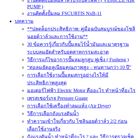
งานติดตั้งปั๊มลมสำหรับรถบัสไฟฟ้า ( VEHICLE AIR
PUMP )
งานติดตั้งปั้มลม FSCURTIS NxB-11
บทความ
**ปลดล็อกประสิทธิภาพ: คู่มือฉบับสมบูรณ์ของโซลิ
นอยด์วาล์วและการใช้งาน**
30 ข้อควรรู้เกี่ยวกับปั๊มลมไร้น้ำมันและมาตรฐาน
ระบบลมอัดสำหรับอุตสาหกรรมสะอาด
วิธีการแก้ไขอาการปั๊มลมลูกสูบ ฟูเช็ง ( Fusheng )
“ท่อลมอัดอลูเนียมคุณภาพสูง – ทนทานกว่า 10 ปี”
การเลือกใช้งานปั๊มลมสกรูอย่างไรให้มี
ประสิทธิภาพสูงสุด
มอเตอร์ไฟฟ้า Electric Motor คืออะไร ทำหน้าที่อะไร
เพรสเชอร์เกจ Pressure Guage
การเลือกใช้เครื่องทำลมแห้ง (Air Dryer)
วิธีการเลือกถังแรงดันน้ำ
ทำความเข้าใจเกี่ยวกับ โซลินอยด์วาล์ว 2/2 ก่อน
เลือกใช้งานจริง
ถังแรงดันน้ำ ทำหน้าที่อะไร ? และ วิธีการตรวจเช็ค