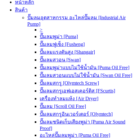
หน้าหลัก
สินค้า
ปั๊มลมอุตสาหกรรม อะไหล่ปั๊มลม [Industrial Air
Pump]
>
ปั๊มลมพูม่า [Puma]
ปั๊มลมฟูเช็ง [Fusheng]
ปั๊มลมแรงดันสูง [Shangair]
ปั๊มลมสวอน [Swan]
ปั๊มลมพูม่าแบบไม่ใช้น้ำมัน [Puma Oil Free]
ปั๊มลมสวอนแบบไม่ใช้น้ำมัน [Swan Oil Free]
ปั๊มลมสกรู [Olymtech Screw]
ปั๊มลมสกรูเอฟเอสเคอร์ติส [FScurtis]
เครื่องทำลมแห้ง [Air Dryer]
ปั๊มลม [Scroll Oil Free]
ปั๊มลมสกรูอินเวอร์เตอร์ [Olymtech]
ปั๊มลมชนิดเก็บเสียงพูม่า [Puma Air Sound
Proof]
อะไหล่ปั๊มลมพูม่า [Puma Oil Free]