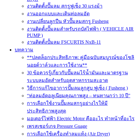
งานติดตั้งปั๊มลม สกรูฟูเช็ง 30 แรงม้า
งานออกแบบและเดินท่อลมอัด
งานเปลี่ยนลูกปืน หัวปั๊มลมสกรู Fusheng
งานติดตั้งปั๊มลมสำหรับรถบัสไฟฟ้า ( VEHICLE AIR
PUMP )
งานติดตั้งปั้มลม FSCURTIS NxB-11
บทความ
**ปลดล็อกประสิทธิภาพ: คู่มือฉบับสมบูรณ์ของโซลิ
นอยด์วาล์วและการใช้งาน**
30 ข้อควรรู้เกี่ยวกับปั๊มลมไร้น้ำมันและมาตรฐาน
ระบบลมอัดสำหรับอุตสาหกรรมสะอาด
วิธีการแก้ไขอาการปั๊มลมลูกสูบ ฟูเช็ง ( Fusheng )
“ท่อลมอัดอลูเนียมคุณภาพสูง – ทนทานกว่า 10 ปี”
การเลือกใช้งานปั๊มลมสกรูอย่างไรให้มี
ประสิทธิภาพสูงสุด
มอเตอร์ไฟฟ้า Electric Motor คืออะไร ทำหน้าที่อะไร
เพรสเชอร์เกจ Pressure Guage
การเลือกใช้เครื่องทำลมแห้ง (Air Dryer)