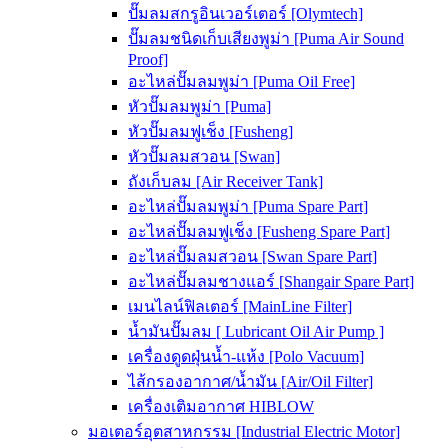
ปั๊มลมสกรูอินเวอร์เตอร์ [Olymtech]
ปั๊มลมชนิดเก็บเสียงพูม่า [Puma Air Sound
Proof]
อะไหล่ปั๊มลมพูม่า [Puma Oil Free]
หัวปั๊มลมพูม่า [Puma]
หัวปั๊มลมฟูเช็ง [Fusheng]
หัวปั๊มลมสวอน [Swan]
ถังเก็บลม [Air Receiver Tank]
อะไหล่ปั๊มลมพูม่า [Puma Spare Part]
อะไหล่ปั๊มลมฟูเช็ง [Fusheng Spare Part]
อะไหล่ปั๊มลมสวอน [Swan Spare Part]
อะไหล่ปั๊มลมชางแอร์ [Shangair Spare Part]
เมนไลน์ฟิลเตอร์ [MainLine Filter]
น้ำมันปั๊มลม [ Lubricant Oil Air Pump ]
เครื่องดูดฝุ่นน้ำ-แห้ง [Polo Vacuum]
ไส้กรองอากาศ/น้ำมัน [Air/Oil Filter]
เครื่องเติมอากาศ HIBLOW
มอเตอร์อุตสาหกรรม [Industrial Electric Motor]