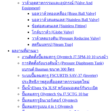
วาล์วอุตสาหกรรมและอุปกรณ์ [Valve And
Equipment]
บอลวาล์วทองเหลือง [Brass Ball Valve]
บอลวาล์วสแตนเลส [Stainless Ball Valve]
ข้อต่อสแตนเลส [Stainless Fitting]
โกล์บวาล์ว [Globe Valve]
วาล์วลดแรงดัน [Pressure Reducing Valve]
สตรีมแทรป [Steam Trap]
ผลงานที่ผ่านมา
งานติดตั้งปั๊มลมสกรู Olymtech J7.5PM-10 10 แรงม้า
การติดตั้งถังแรงดันน้ำ (Pressure Diaphragm Tank)
แบรนด์ Bauman ขนาด 300 ลิตร
ระบบปั๊มลมสกรู FSCURTIS SAV-37 (Inverter)
ประสิทธิภาพสูงเพื่ออุตสาหกรรมยุคใหม่
ปั๊มน้ำEbara รุ่น 3LSF พร้อมมอเตอร์กันระเบิด
ปั๊มลมสกรู Olymtech รุ่น J7.5CTG 10 bar
ปั๊มลมสกรูอินเวอร์เตอร์ Olymtech
ปั๊มลมสกรูแบบ 4 in 1 Olymtech