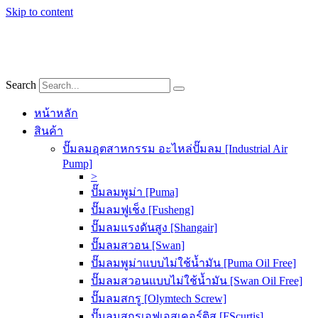
Skip to content
Search
หน้าหลัก
สินค้า
ปั๊มลมอุตสาหกรรม อะไหล่ปั๊มลม [Industrial Air
Pump]
>
ปั๊มลมพูม่า [Puma]
ปั๊มลมฟูเช็ง [Fusheng]
ปั๊มลมแรงดันสูง [Shangair]
ปั๊มลมสวอน [Swan]
ปั๊มลมพูม่าแบบไม่ใช้น้ำมัน [Puma Oil Free]
ปั๊มลมสวอนแบบไม่ใช้น้ำมัน [Swan Oil Free]
ปั๊มลมสกรู [Olymtech Screw]
ปั๊มลมสกรูเอฟเอสเคอร์ติส [FScurtis]