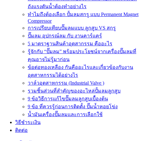
ถังแรงดันน้ำต้องทำอย่างไร
ทำไมถึงต้องเลือก ปั้มลมสกรู แบบ Permanent Magnet
Compressor
การเปรียบเทียบปั๊มลมแบบ ลูกสูบ VS สกรู
ปั๊มลม อุปกรณ์ลม กับ งานคาร์แคร์
5 มาตราฐานสินค้าอุตสากรรม คืออะไร
รู้จักกับ “ปั๊มลม” พร้อมประโยชน์จากเครื่องปั๊มลมที่
คุณอาจไม่รู้มาก่อน
ข้อต่อทองเหลือง กันคืออะไรและเกี่ยวข้องกับงาน
อุตสาหกรรมได้อย่างไร
วาล์วอุตสาหกรรม (Industrial Valve )
รวมชิ้นส่วนที่สำคัญของอะไหล่ปั้มลมลูกสูบ
9 ข้อวิธีการแก้ไขปั๊มลมลูกสูบเบื้องต้น
9 ข้อ ที่ควรรู้ก่อนการติดตั้ง ปั๊มน้ำหอยโข่ง
น้ำมันเครื่องปั๊มลมและการเลือกใช้
วิธีชำระเงิน
ติดต่อ