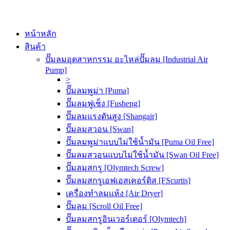
หน้าหลัก
สินค้า
ปั๊มลมอุตสาหกรรม อะไหล่ปั๊มลม [Industrial Air
Pump]
>
ปั๊มลมพูม่า [Puma]
ปั๊มลมฟูเช็ง [Fusheng]
ปั๊มลมแรงดันสูง [Shangair]
ปั๊มลมสวอน [Swan]
ปั๊มลมพูม่าแบบไม่ใช้น้ำมัน [Puma Oil Free]
ปั๊มลมสวอนแบบไม่ใช้น้ำมัน [Swan Oil Free]
ปั๊มลมสกรู [Olymtech Screw]
ปั๊มลมสกรูเอฟเอสเคอร์ติส [FScurtis]
เครื่องทำลมแห้ง [Air Dryer]
ปั๊มลม [Scroll Oil Free]
ปั๊มลมสกรูอินเวอร์เตอร์ [Olymtech]