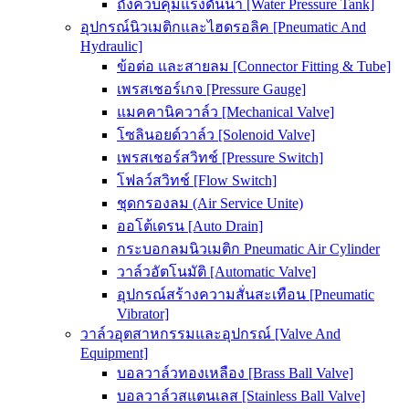
ถังควบคุมแรงดันน้ำ [Water Pressure Tank]
อุปกรณ์นิวเมติกและไฮดรอลิค [Pneumatic And
Hydraulic]
ข้อต่อ และสายลม [Connector Fitting & Tube]
เพรสเชอร์เกจ [Pressure Gauge]
แมคคานิควาล์ว [Mechanical Valve]
โซลินอยด์วาล์ว [Solenoid Valve]
เพรสเชอร์สวิทช์ [Pressure Switch]
โฟลว์สวิทช์ [Flow Switch]
ชุดกรองลม (Air Service Unite)
ออโต้เดรน [Auto Drain]
กระบอกลมนิวเมติก Pneumatic Air Cylinder
วาล์วอัตโนมัติ [Automatic Valve]
อุปกรณ์สร้างความสั่นสะเทือน [Pneumatic
Vibrator]
วาล์วอุตสาหกรรมและอุปกรณ์ [Valve And
Equipment]
บอลวาล์วทองเหลือง [Brass Ball Valve]
บอลวาล์วสแตนเลส [Stainless Ball Valve]