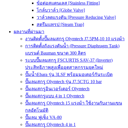
ข้อต่อสแตนเลส [Stainless Fitting]
โกล์บวาล์ว [Globe Valve]
วาล์วลดแรงดัน [Pressure Reducing Valve]
สตรีมแทรป [Steam Trap]
ผลงานที่ผ่านมา
งานติดตั้งปั๊มลมสกรู Olymtech J7.5PM-10 10 แรงม้า
การติดตั้งถังแรงดันน้ำ (Pressure Diaphragm Tank)
แบรนด์ Bauman ขนาด 300 ลิตร
ระบบปั๊มลมสกรู FSCURTIS SAV-37 (Inverter)
ประสิทธิภาพสูงเพื่ออุตสาหกรรมยุคใหม่
ปั๊มน้ำEbara รุ่น 3LSF พร้อมมอเตอร์กันระเบิด
ปั๊มลมสกรู Olymtech รุ่น J7.5CTG 10 bar
ปั๊มลมสกรูอินเวอร์เตอร์ Olymtech
ปั๊มลมสกรูแบบ 4 in 1 Olymtech
ปั๊มลมสกรู Olymtech 15 แรงม้า ใช้งานกับงานแขน
กลอัตโนมัติ
ปั๊มลม ฟูเช็ง VA-80
ปั๊มลมสกรู Olymtech 4 in 1