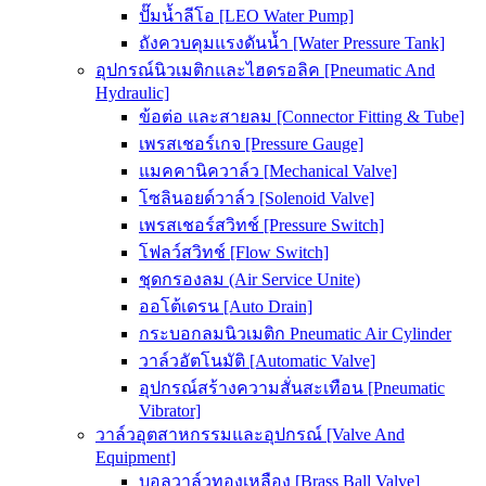
ปั๊มน้ำลีโอ [LEO Water Pump]
ถังควบคุมแรงดันน้ำ [Water Pressure Tank]
อุปกรณ์นิวเมติกและไฮดรอลิค [Pneumatic And
Hydraulic]
ข้อต่อ และสายลม [Connector Fitting & Tube]
เพรสเชอร์เกจ [Pressure Gauge]
แมคคานิควาล์ว [Mechanical Valve]
โซลินอยด์วาล์ว [Solenoid Valve]
เพรสเชอร์สวิทช์ [Pressure Switch]
โฟลว์สวิทช์ [Flow Switch]
ชุดกรองลม (Air Service Unite)
ออโต้เดรน [Auto Drain]
กระบอกลมนิวเมติก Pneumatic Air Cylinder
วาล์วอัตโนมัติ [Automatic Valve]
อุปกรณ์สร้างความสั่นสะเทือน [Pneumatic
Vibrator]
วาล์วอุตสาหกรรมและอุปกรณ์ [Valve And
Equipment]
บอลวาล์วทองเหลือง [Brass Ball Valve]