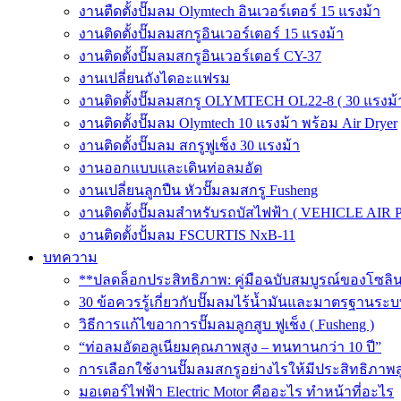
งานตืดตั้งปั๊มลม Olymtech อินเวอร์เตอร์ 15 แรงม้า
งานติดตั้งปั๊มลมสกรูอินเวอร์เตอร์ 15 แรงม้า
งานติดตั้งปั๊มลมสกรูอินเวอร์เตอร์ CY-37
งานเปลี่ยนถังไดอะแฟรม
งานติดตั้งปั๊มลมสกรู OLYMTECH OL22-8 ( 30 แรงม้า
งานติดตั้งปั๊มลม Olymtech 10 แรงม้า พร้อม Air Dryer
งานติดตั้งปั๊มลม สกรูฟูเช็ง 30 แรงม้า
งานออกแบบและเดินท่อลมอัด
งานเปลี่ยนลูกปืน หัวปั๊มลมสกรู Fusheng
งานติดตั้งปั๊มลมสำหรับรถบัสไฟฟ้า ( VEHICLE AIR 
งานติดตั้งปั้มลม FSCURTIS NxB-11
บทความ
**ปลดล็อกประสิทธิภาพ: คู่มือฉบับสมบูรณ์ของโซล
30 ข้อควรรู้เกี่ยวกับปั๊มลมไร้น้ำมันและมาตรฐา
วิธีการแก้ไขอาการปั๊มลมลูกสูบ ฟูเช็ง ( Fusheng )
“ท่อลมอัดอลูเนียมคุณภาพสูง – ทนทานกว่า 10 ปี”
การเลือกใช้งานปั๊มลมสกรูอย่างไรให้มีประสิทธิภาพส
มอเตอร์ไฟฟ้า Electric Motor คืออะไร ทำหน้าที่อะไร