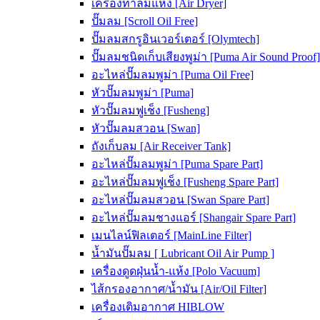
เครื่องทำลมแห้ง [Air Dryer]
ปั๊มลม [Scroll Oil Free]
ปั๊มลมสกรูอินเวอร์เตอร์ [Olymtech]
ปั๊มลมชนิดเก็บเสียงพูม่า [Puma Air Sound Proof]
อะไหล่ปั๊มลมพูม่า [Puma Oil Free]
หัวปั๊มลมพูม่า [Puma]
หัวปั๊มลมฟูเช็ง [Fusheng]
หัวปั๊มลมสวอน [Swan]
ถังเก็บลม [Air Receiver Tank]
อะไหล่ปั๊มลมพูม่า [Puma Spare Part]
อะไหล่ปั๊มลมฟูเช็ง [Fusheng Spare Part]
อะไหล่ปั๊มลมสวอน [Swan Spare Part]
อะไหล่ปั๊มลมชางแอร์ [Shangair Spare Part]
เมนไลน์ฟิลเตอร์ [MainLine Filter]
น้ำมันปั๊มลม [ Lubricant Oil Air Pump ]
เครื่องดูดฝุ่นน้ำ-แห้ง [Polo Vacuum]
ไส้กรองอากาศ/น้ำมัน [Air/Oil Filter]
เครื่องเติมอากาศ HIBLOW