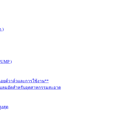
 )
PUMP )
ินอยด์วาล์วและการใช้งาน**
นระบบลมอัดสำหรับอุตสาหกรรมสะอาด
ูงสุด