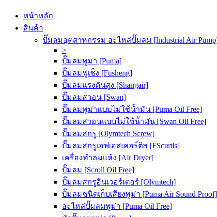
หน้าหลัก
สินค้า
ปั๊มลมอุตสาหกรรม อะไหล่ปั๊มลม [Industrial Air Pump
>
ปั๊มลมพูม่า [Puma]
ปั๊มลมฟูเช็ง [Fusheng]
ปั๊มลมแรงดันสูง [Shangair]
ปั๊มลมสวอน [Swan]
ปั๊มลมพูม่าแบบไม่ใช้น้ำมัน [Puma Oil Free]
ปั๊มลมสวอนแบบไม่ใช้น้ำมัน [Swan Oil Free]
ปั๊มลมสกรู [Olymtech Screw]
ปั๊มลมสกรูเอฟเอสเคอร์ติส [FScurtis]
เครื่องทำลมแห้ง [Air Dryer]
ปั๊มลม [Scroll Oil Free]
ปั๊มลมสกรูอินเวอร์เตอร์ [Olymtech]
ปั๊มลมชนิดเก็บเสียงพูม่า [Puma Air Sound Proof]
อะไหล่ปั๊มลมพูม่า [Puma Oil Free]