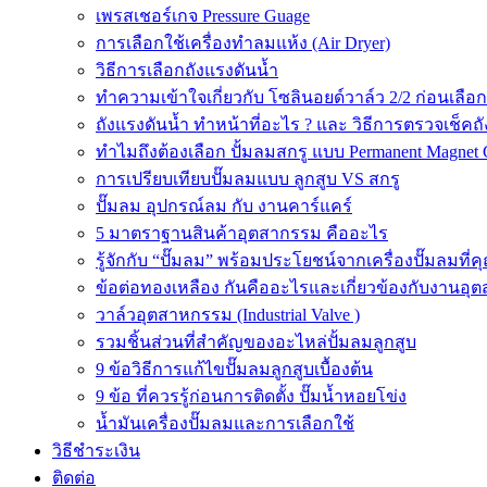
เพรสเชอร์เกจ Pressure Guage
การเลือกใช้เครื่องทำลมแห้ง (Air Dryer)
วิธีการเลือกถังแรงดันน้ำ
ทำความเข้าใจเกี่ยวกับ โซลินอยด์วาล์ว 2/2 ก่อนเลือ
ถังแรงดันน้ำ ทำหน้าที่อะไร ? และ วิธีการตรวจเช็คถ
ทำไมถึงต้องเลือก ปั้มลมสกรู แบบ Permanent Magnet 
การเปรียบเทียบปั๊มลมแบบ ลูกสูบ VS สกรู
ปั๊มลม อุปกรณ์ลม กับ งานคาร์แคร์
5 มาตราฐานสินค้าอุตสากรรม คืออะไร
รู้จักกับ “ปั๊มลม” พร้อมประโยชน์จากเครื่องปั๊มลมที่
ข้อต่อทองเหลือง กันคืออะไรและเกี่ยวข้องกับงานอุ
วาล์วอุตสาหกรรม (Industrial Valve )
รวมชิ้นส่วนที่สำคัญของอะไหล่ปั้มลมลูกสูบ
9 ข้อวิธีการแก้ไขปั๊มลมลูกสูบเบื้องต้น
9 ข้อ ที่ควรรู้ก่อนการติดตั้ง ปั๊มน้ำหอยโข่ง
น้ำมันเครื่องปั๊มลมและการเลือกใช้
วิธีชำระเงิน
ติดต่อ