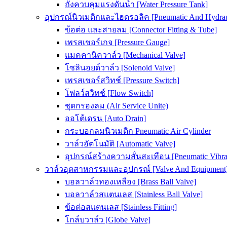
ถังควบคุมแรงดันน้ำ [Water Pressure Tank]
อุปกรณ์นิวเมติกและไฮดรอลิค [Pneumatic And Hydrau
ข้อต่อ และสายลม [Connector Fitting & Tube]
เพรสเชอร์เกจ [Pressure Gauge]
แมคคานิควาล์ว [Mechanical Valve]
โซลินอยด์วาล์ว [Solenoid Valve]
เพรสเชอร์สวิทช์ [Pressure Switch]
โฟลว์สวิทช์ [Flow Switch]
ชุดกรองลม (Air Service Unite)
ออโต้เดรน [Auto Drain]
กระบอกลมนิวเมติก Pneumatic Air Cylinder
วาล์วอัตโนมัติ [Automatic Valve]
อุปกรณ์สร้างความสั่นสะเทือน [Pneumatic Vibra
วาล์วอุตสาหกรรมและอุปกรณ์ [Valve And Equipment
บอลวาล์วทองเหลือง [Brass Ball Valve]
บอลวาล์วสแตนเลส [Stainless Ball Valve]
ข้อต่อสแตนเลส [Stainless Fitting]
โกล์บวาล์ว [Globe Valve]