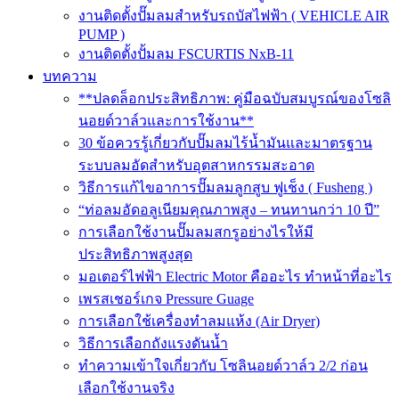
งานติดตั้งปั๊มลมสำหรับรถบัสไฟฟ้า ( VEHICLE AIR
PUMP )
งานติดตั้งปั้มลม FSCURTIS NxB-11
บทความ
**ปลดล็อกประสิทธิภาพ: คู่มือฉบับสมบูรณ์ของโซลิ
นอยด์วาล์วและการใช้งาน**
30 ข้อควรรู้เกี่ยวกับปั๊มลมไร้น้ำมันและมาตรฐาน
ระบบลมอัดสำหรับอุตสาหกรรมสะอาด
วิธีการแก้ไขอาการปั๊มลมลูกสูบ ฟูเช็ง ( Fusheng )
“ท่อลมอัดอลูเนียมคุณภาพสูง – ทนทานกว่า 10 ปี”
การเลือกใช้งานปั๊มลมสกรูอย่างไรให้มี
ประสิทธิภาพสูงสุด
มอเตอร์ไฟฟ้า Electric Motor คืออะไร ทำหน้าที่อะไร
เพรสเชอร์เกจ Pressure Guage
การเลือกใช้เครื่องทำลมแห้ง (Air Dryer)
วิธีการเลือกถังแรงดันน้ำ
ทำความเข้าใจเกี่ยวกับ โซลินอยด์วาล์ว 2/2 ก่อน
เลือกใช้งานจริง