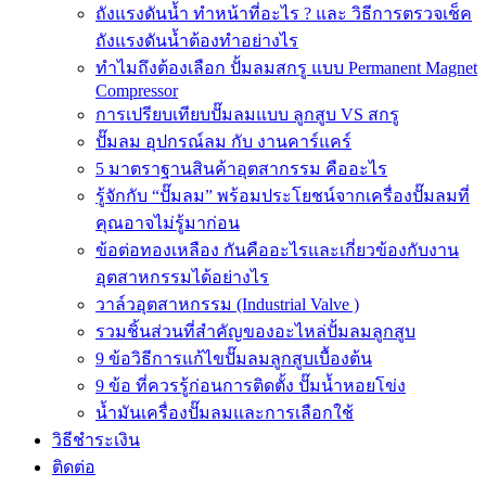
ถังแรงดันน้ำ ทำหน้าที่อะไร ? และ วิธีการตรวจเช็ค
ถังแรงดันน้ำต้องทำอย่างไร
ทำไมถึงต้องเลือก ปั้มลมสกรู แบบ Permanent Magnet
Compressor
การเปรียบเทียบปั๊มลมแบบ ลูกสูบ VS สกรู
ปั๊มลม อุปกรณ์ลม กับ งานคาร์แคร์
5 มาตราฐานสินค้าอุตสากรรม คืออะไร
รู้จักกับ “ปั๊มลม” พร้อมประโยชน์จากเครื่องปั๊มลมที่
คุณอาจไม่รู้มาก่อน
ข้อต่อทองเหลือง กันคืออะไรและเกี่ยวข้องกับงาน
อุตสาหกรรมได้อย่างไร
วาล์วอุตสาหกรรม (Industrial Valve )
รวมชิ้นส่วนที่สำคัญของอะไหล่ปั้มลมลูกสูบ
9 ข้อวิธีการแก้ไขปั๊มลมลูกสูบเบื้องต้น
9 ข้อ ที่ควรรู้ก่อนการติดตั้ง ปั๊มน้ำหอยโข่ง
น้ำมันเครื่องปั๊มลมและการเลือกใช้
วิธีชำระเงิน
ติดต่อ