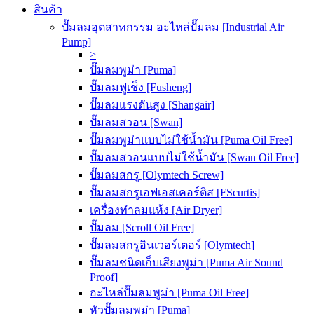
สินค้า
ปั๊มลมอุตสาหกรรม อะไหล่ปั๊มลม [Industrial Air
Pump]
>
ปั๊มลมพูม่า [Puma]
ปั๊มลมฟูเช็ง [Fusheng]
ปั๊มลมแรงดันสูง [Shangair]
ปั๊มลมสวอน [Swan]
ปั๊มลมพูม่าแบบไม่ใช้น้ำมัน [Puma Oil Free]
ปั๊มลมสวอนแบบไม่ใช้น้ำมัน [Swan Oil Free]
ปั๊มลมสกรู [Olymtech Screw]
ปั๊มลมสกรูเอฟเอสเคอร์ติส [FScurtis]
เครื่องทำลมแห้ง [Air Dryer]
ปั๊มลม [Scroll Oil Free]
ปั๊มลมสกรูอินเวอร์เตอร์ [Olymtech]
ปั๊มลมชนิดเก็บเสียงพูม่า [Puma Air Sound
Proof]
อะไหล่ปั๊มลมพูม่า [Puma Oil Free]
หัวปั๊มลมพูม่า [Puma]