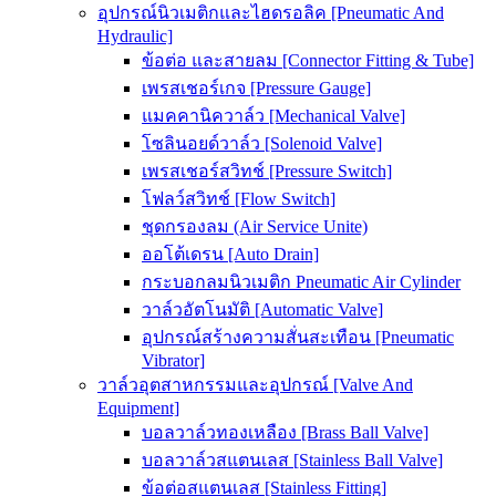
อุปกรณ์นิวเมติกและไฮดรอลิค [Pneumatic And
Hydraulic]
ข้อต่อ และสายลม [Connector Fitting & Tube]
เพรสเชอร์เกจ [Pressure Gauge]
แมคคานิควาล์ว [Mechanical Valve]
โซลินอยด์วาล์ว [Solenoid Valve]
เพรสเชอร์สวิทช์ [Pressure Switch]
โฟลว์สวิทช์ [Flow Switch]
ชุดกรองลม (Air Service Unite)
ออโต้เดรน [Auto Drain]
กระบอกลมนิวเมติก Pneumatic Air Cylinder
วาล์วอัตโนมัติ [Automatic Valve]
อุปกรณ์สร้างความสั่นสะเทือน [Pneumatic
Vibrator]
วาล์วอุตสาหกรรมและอุปกรณ์ [Valve And
Equipment]
บอลวาล์วทองเหลือง [Brass Ball Valve]
บอลวาล์วสแตนเลส [Stainless Ball Valve]
ข้อต่อสแตนเลส [Stainless Fitting]