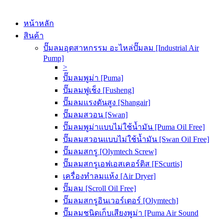
หน้าหลัก
สินค้า
ปั๊มลมอุตสาหกรรม อะไหล่ปั๊มลม [Industrial Air
Pump]
>
ปั๊มลมพูม่า [Puma]
ปั๊มลมฟูเช็ง [Fusheng]
ปั๊มลมแรงดันสูง [Shangair]
ปั๊มลมสวอน [Swan]
ปั๊มลมพูม่าแบบไม่ใช้น้ำมัน [Puma Oil Free]
ปั๊มลมสวอนแบบไม่ใช้น้ำมัน [Swan Oil Free]
ปั๊มลมสกรู [Olymtech Screw]
ปั๊มลมสกรูเอฟเอสเคอร์ติส [FScurtis]
เครื่องทำลมแห้ง [Air Dryer]
ปั๊มลม [Scroll Oil Free]
ปั๊มลมสกรูอินเวอร์เตอร์ [Olymtech]
ปั๊มลมชนิดเก็บเสียงพูม่า [Puma Air Sound