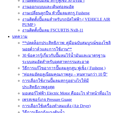
งานติดตั้งปั๊มลม สกรูฟูเช็ง 30 แรงม้า
งานออกแบบและเดินท่อลมอัด
งานเปลี่ยนลูกปืน หัวปั๊มลมสกรู Fusheng
งานติดตั้งปั๊มลมสำหรับรถบัสไฟฟ้า ( VEHICLE AIR
PUMP )
งานติดตั้งปั้มลม FSCURTIS NxB-11
บทความ
**ปลดล็อกประสิทธิภาพ: คู่มือฉบับสมบูรณ์ของโซลิ
นอยด์วาล์วและการใช้งาน**
30 ข้อควรรู้เกี่ยวกับปั๊มลมไร้น้ำมันและมาตรฐาน
ระบบลมอัดสำหรับอุตสาหกรรมสะอาด
วิธีการแก้ไขอาการปั๊มลมลูกสูบ ฟูเช็ง ( Fusheng )
“ท่อลมอัดอลูเนียมคุณภาพสูง – ทนทานกว่า 10 ปี”
การเลือกใช้งานปั๊มลมสกรูอย่างไรให้มี
ประสิทธิภาพสูงสุด
มอเตอร์ไฟฟ้า Electric Motor คืออะไร ทำหน้าที่อะไร
เพรสเชอร์เกจ Pressure Guage
การเลือกใช้เครื่องทำลมแห้ง (Air Dryer)
วิธีการเลือกถังแรงดันน้ำ