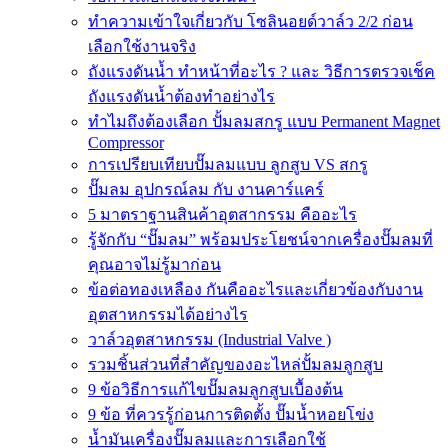
ทำความเข้าใจเกี่ยวกับ โซลินอยด์วาล์ว 2/2 ก่อน
เลือกใช้งานจริง
ถังแรงดันน้ำ ทำหน้าที่อะไร ? และ วิธีการตรวจเช็ค
ถังแรงดันน้ำต้องทำอย่างไร
ทำไมถึงต้องเลือก ปั้มลมสกรู แบบ Permanent Magnet
Compressor
การเปรียบเทียบปั๊มลมแบบ ลูกสูบ VS สกรู
ปั๊มลม อุปกรณ์ลม กับ งานคาร์แคร์
5 มาตราฐานสินค้าอุตสากรรม คืออะไร
รู้จักกับ “ปั๊มลม” พร้อมประโยชน์จากเครื่องปั๊มลมที่
คุณอาจไม่รู้มาก่อน
ข้อต่อทองเหลือง กันคืออะไรและเกี่ยวข้องกับงาน
อุตสาหกรรมได้อย่างไร
วาล์วอุตสาหกรรม (Industrial Valve )
รวมชิ้นส่วนที่สำคัญของอะไหล่ปั้มลมลูกสูบ
9 ข้อวิธีการแก้ไขปั๊มลมลูกสูบเบื้องต้น
9 ข้อ ที่ควรรู้ก่อนการติดตั้ง ปั๊มน้ำหอยโข่ง
น้ำมันเครื่องปั๊มลมและการเลือกใช้