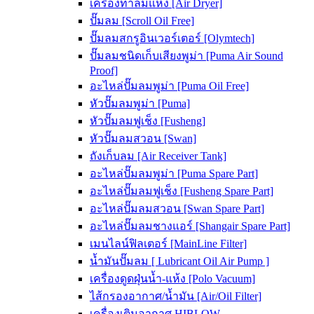
เครื่องทำลมแห้ง [Air Dryer]
ปั๊มลม [Scroll Oil Free]
ปั๊มลมสกรูอินเวอร์เตอร์ [Olymtech]
ปั๊มลมชนิดเก็บเสียงพูม่า [Puma Air Sound
Proof]
อะไหล่ปั๊มลมพูม่า [Puma Oil Free]
หัวปั๊มลมพูม่า [Puma]
หัวปั๊มลมฟูเช็ง [Fusheng]
หัวปั๊มลมสวอน [Swan]
ถังเก็บลม [Air Receiver Tank]
อะไหล่ปั๊มลมพูม่า [Puma Spare Part]
อะไหล่ปั๊มลมฟูเช็ง [Fusheng Spare Part]
อะไหล่ปั๊มลมสวอน [Swan Spare Part]
อะไหล่ปั๊มลมชางแอร์ [Shangair Spare Part]
เมนไลน์ฟิลเตอร์ [MainLine Filter]
น้ำมันปั๊มลม [ Lubricant Oil Air Pump ]
เครื่องดูดฝุ่นน้ำ-แห้ง [Polo Vacuum]
ไส้กรองอากาศ/น้ำมัน [Air/Oil Filter]
เครื่องเติมอากาศ HIBLOW