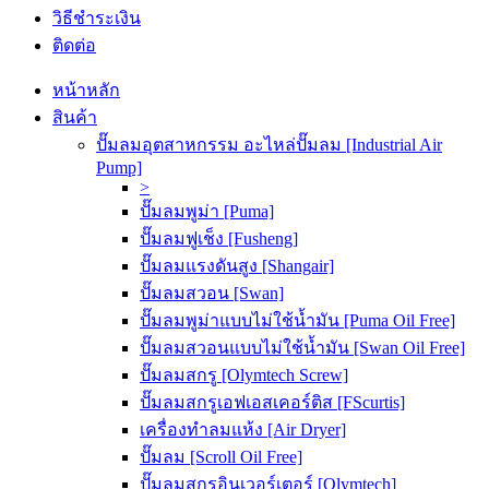
วิธีชำระเงิน
ติดต่อ
หน้าหลัก
สินค้า
ปั๊มลมอุตสาหกรรม อะไหล่ปั๊มลม [Industrial Air
Pump]
>
ปั๊มลมพูม่า [Puma]
ปั๊มลมฟูเช็ง [Fusheng]
ปั๊มลมแรงดันสูง [Shangair]
ปั๊มลมสวอน [Swan]
ปั๊มลมพูม่าแบบไม่ใช้น้ำมัน [Puma Oil Free]
ปั๊มลมสวอนแบบไม่ใช้น้ำมัน [Swan Oil Free]
ปั๊มลมสกรู [Olymtech Screw]
ปั๊มลมสกรูเอฟเอสเคอร์ติส [FScurtis]
เครื่องทำลมแห้ง [Air Dryer]
ปั๊มลม [Scroll Oil Free]
ปั๊มลมสกรูอินเวอร์เตอร์ [Olymtech]