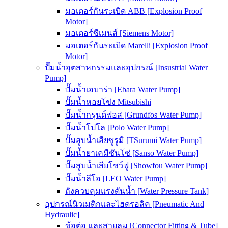
มอเตอร์กันระเบิด ABB [Explosion Proof
Motor]
มอเตอร์ซีเมนส์ [Siemens Motor]
มอเตอร์กันระเบิด Marelli [Explosion Proof
Motor]
ปั๊มน้ำอุตสาหกรรมและอุปกรณ์ [Insustrial Water
Pump]
ปั๊มน้ำเอบาร่า [Ebara Water Pump]
ปั๊มน้ำหอยโข่ง Mitsubishi
ปั๊มน้ำกรุนด์ฟอส [Grundfos Water Pump]
ปั๊มน้ำโปโล [Polo Water Pump]
ปั๊มสูบน้ำเสียซูรูมิ [TSurumi Water Pump]
ปั๊มน้ำยาเคมีซันโซ่ [Sanso Water Pump]
ปั๊มสูบน้ำเสียโชว์ฟู [Showfou Water Pump]
ปั๊มน้ำลีโอ [LEO Water Pump]
ถังควบคุมแรงดันน้ำ [Water Pressure Tank]
อุปกรณ์นิวเมติกและไฮดรอลิค [Pneumatic And
Hydraulic]
ข้อต่อ และสายลม [Connector Fitting & Tube]