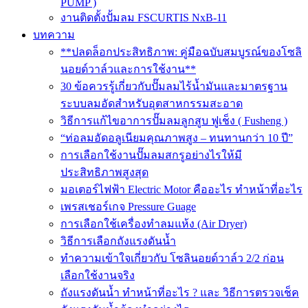
PUMP )
งานติดตั้งปั้มลม FSCURTIS NxB-11
บทความ
**ปลดล็อกประสิทธิภาพ: คู่มือฉบับสมบูรณ์ของโซลิ
นอยด์วาล์วและการใช้งาน**
30 ข้อควรรู้เกี่ยวกับปั๊มลมไร้น้ำมันและมาตรฐาน
ระบบลมอัดสำหรับอุตสาหกรรมสะอาด
วิธีการแก้ไขอาการปั๊มลมลูกสูบ ฟูเช็ง ( Fusheng )
“ท่อลมอัดอลูเนียมคุณภาพสูง – ทนทานกว่า 10 ปี”
การเลือกใช้งานปั๊มลมสกรูอย่างไรให้มี
ประสิทธิภาพสูงสุด
มอเตอร์ไฟฟ้า Electric Motor คืออะไร ทำหน้าที่อะไร
เพรสเชอร์เกจ Pressure Guage
การเลือกใช้เครื่องทำลมแห้ง (Air Dryer)
วิธีการเลือกถังแรงดันน้ำ
ทำความเข้าใจเกี่ยวกับ โซลินอยด์วาล์ว 2/2 ก่อน
เลือกใช้งานจริง
ถังแรงดันน้ำ ทำหน้าที่อะไร ? และ วิธีการตรวจเช็ค