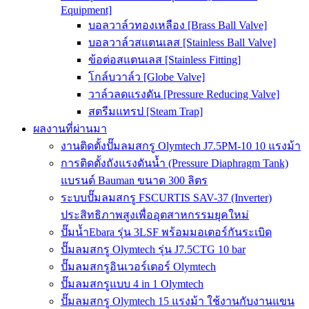
Equipment]
บอลวาล์วทองเหลือง [Brass Ball Valve]
บอลวาล์วสแตนเลส [Stainless Ball Valve]
ข้อต่อสแตนเลส [Stainless Fitting]
โกล์บวาล์ว [Globe Valve]
วาล์วลดแรงดัน [Pressure Reducing Valve]
สตรีมแทรป [Steam Trap]
ผลงานที่ผ่านมา
งานติดตั้งปั๊มลมสกรู Olymtech J7.5PM-10 10 แรงม้า
การติดตั้งถังแรงดันน้ำ (Pressure Diaphragm Tank)
แบรนด์ Bauman ขนาด 300 ลิตร
ระบบปั๊มลมสกรู FSCURTIS SAV-37 (Inverter)
ประสิทธิภาพสูงเพื่ออุตสาหกรรมยุคใหม่
ปั๊มน้ำEbara รุ่น 3LSF พร้อมมอเตอร์กันระเบิด
ปั๊มลมสกรู Olymtech รุ่น J7.5CTG 10 bar
ปั๊มลมสกรูอินเวอร์เตอร์ Olymtech
ปั๊มลมสกรูแบบ 4 in 1 Olymtech
ปั๊มลมสกรู Olymtech 15 แรงม้า ใช้งานกับงานแขน