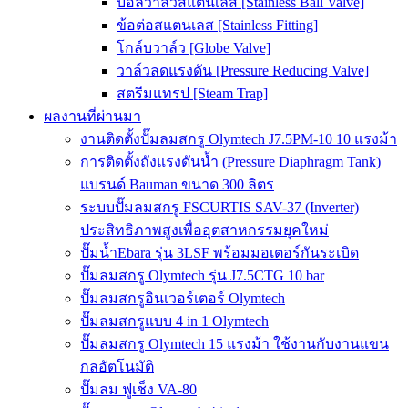
บอลวาล์วสแตนเลส [Stainless Ball Valve]
ข้อต่อสแตนเลส [Stainless Fitting]
โกล์บวาล์ว [Globe Valve]
วาล์วลดแรงดัน [Pressure Reducing Valve]
สตรีมแทรป [Steam Trap]
ผลงานที่ผ่านมา
งานติดตั้งปั๊มลมสกรู Olymtech J7.5PM-10 10 แรงม้า
การติดตั้งถังแรงดันน้ำ (Pressure Diaphragm Tank)
แบรนด์ Bauman ขนาด 300 ลิตร
ระบบปั๊มลมสกรู FSCURTIS SAV-37 (Inverter)
ประสิทธิภาพสูงเพื่ออุตสาหกรรมยุคใหม่
ปั๊มน้ำEbara รุ่น 3LSF พร้อมมอเตอร์กันระเบิด
ปั๊มลมสกรู Olymtech รุ่น J7.5CTG 10 bar
ปั๊มลมสกรูอินเวอร์เตอร์ Olymtech
ปั๊มลมสกรูแบบ 4 in 1 Olymtech
ปั๊มลมสกรู Olymtech 15 แรงม้า ใช้งานกับงานแขน
กลอัตโนมัติ
ปั๊มลม ฟูเช็ง VA-80