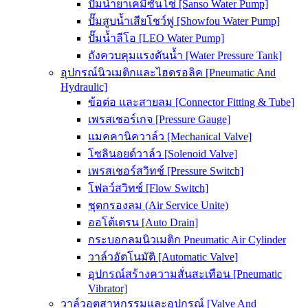
ปั๊มน้ำยาเคมีซันโซ่ [Sanso Water Pump]
ปั๊มสูบน้ำเสียโชว์ฟู [Showfou Water Pump]
ปั๊มน้ำลีโอ [LEO Water Pump]
ถังควบคุมแรงดันน้ำ [Water Pressure Tank]
อุปกรณ์นิวเมติกและไฮดรอลิค [Pneumatic And
Hydraulic]
ข้อต่อ และสายลม [Connector Fitting & Tube]
เพรสเชอร์เกจ [Pressure Gauge]
แมคคานิควาล์ว [Mechanical Valve]
โซลินอยด์วาล์ว [Solenoid Valve]
เพรสเชอร์สวิทช์ [Pressure Switch]
โฟลว์สวิทช์ [Flow Switch]
ชุดกรองลม (Air Service Unite)
ออโต้เดรน [Auto Drain]
กระบอกลมนิวเมติก Pneumatic Air Cylinder
วาล์วอัตโนมัติ [Automatic Valve]
อุปกรณ์สร้างความสั่นสะเทือน [Pneumatic
Vibrator]
วาล์วอุตสาหกรรมและอุปกรณ์ [Valve And