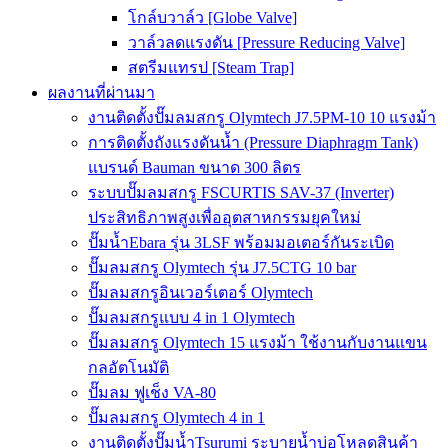
โกล์บวาล์ว [Globe Valve]
วาล์วลดแรงดัน [Pressure Reducing Valve]
สตรีมแทรป [Steam Trap]
ผลงานที่ผ่านมา
งานติดตั้งปั๊มลมสกรู Olymtech J7.5PM-10 10 แรงม้า
การติดตั้งถังแรงดันน้ำ (Pressure Diaphragm Tank)
แบรนด์ Bauman ขนาด 300 ลิตร
ระบบปั๊มลมสกรู FSCURTIS SAV-37 (Inverter)
ประสิทธิภาพสูงเพื่ออุตสาหกรรมยุคใหม่
ปั๊มน้ำEbara รุ่น 3LSF พร้อมมอเตอร์กันระเบิด
ปั๊มลมสกรู Olymtech รุ่น J7.5CTG 10 bar
ปั๊มลมสกรูอินเวอร์เตอร์ Olymtech
ปั๊มลมสกรูแบบ 4 in 1 Olymtech
ปั๊มลมสกรู Olymtech 15 แรงม้า ใช้งานกับงานแขน
กลอัตโนมัติ
ปั๊มลม ฟูเช็ง VA-80
ปั๊มลมสกรู Olymtech 4 in 1
งานติดตั้งปั๊มน้ำTsurumi ระบายน้ำบ่อโหลดสินค้า