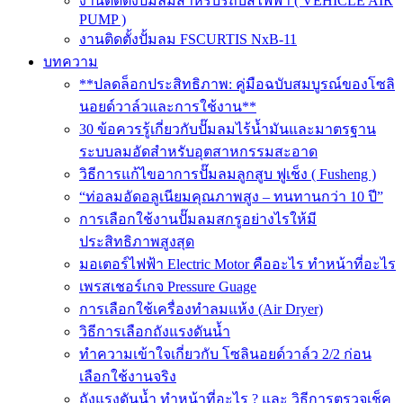
งานติดตั้งปั๊มลมสำหรับรถบัสไฟฟ้า ( VEHICLE AIR
PUMP )
งานติดตั้งปั้มลม FSCURTIS NxB-11
บทความ
**ปลดล็อกประสิทธิภาพ: คู่มือฉบับสมบูรณ์ของโซลิ
นอยด์วาล์วและการใช้งาน**
30 ข้อควรรู้เกี่ยวกับปั๊มลมไร้น้ำมันและมาตรฐาน
ระบบลมอัดสำหรับอุตสาหกรรมสะอาด
วิธีการแก้ไขอาการปั๊มลมลูกสูบ ฟูเช็ง ( Fusheng )
“ท่อลมอัดอลูเนียมคุณภาพสูง – ทนทานกว่า 10 ปี”
การเลือกใช้งานปั๊มลมสกรูอย่างไรให้มี
ประสิทธิภาพสูงสุด
มอเตอร์ไฟฟ้า Electric Motor คืออะไร ทำหน้าที่อะไร
เพรสเชอร์เกจ Pressure Guage
การเลือกใช้เครื่องทำลมแห้ง (Air Dryer)
วิธีการเลือกถังแรงดันน้ำ
ทำความเข้าใจเกี่ยวกับ โซลินอยด์วาล์ว 2/2 ก่อน
เลือกใช้งานจริง
ถังแรงดันน้ำ ทำหน้าที่อะไร ? และ วิธีการตรวจเช็ค