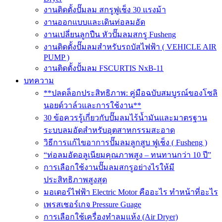
งานติดตั้งปั๊มลม สกรูฟูเช็ง 30 แรงม้า
งานออกแบบและเดินท่อลมอัด
งานเปลี่ยนลูกปืน หัวปั๊มลมสกรู Fusheng
งานติดตั้งปั๊มลมสำหรับรถบัสไฟฟ้า ( VEHICLE AIR
PUMP )
งานติดตั้งปั้มลม FSCURTIS NxB-11
บทความ
**ปลดล็อกประสิทธิภาพ: คู่มือฉบับสมบูรณ์ของโซลิ
นอยด์วาล์วและการใช้งาน**
30 ข้อควรรู้เกี่ยวกับปั๊มลมไร้น้ำมันและมาตรฐาน
ระบบลมอัดสำหรับอุตสาหกรรมสะอาด
วิธีการแก้ไขอาการปั๊มลมลูกสูบ ฟูเช็ง ( Fusheng )
“ท่อลมอัดอลูเนียมคุณภาพสูง – ทนทานกว่า 10 ปี”
การเลือกใช้งานปั๊มลมสกรูอย่างไรให้มี
ประสิทธิภาพสูงสุด
มอเตอร์ไฟฟ้า Electric Motor คืออะไร ทำหน้าที่อะไร
เพรสเชอร์เกจ Pressure Guage
การเลือกใช้เครื่องทำลมแห้ง (Air Dryer)