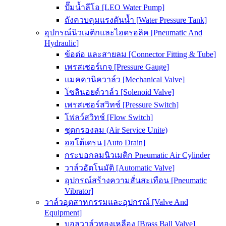
ปั๊มน้ำลีโอ [LEO Water Pump]
ถังควบคุมแรงดันน้ำ [Water Pressure Tank]
อุปกรณ์นิวเมติกและไฮดรอลิค [Pneumatic And
Hydraulic]
ข้อต่อ และสายลม [Connector Fitting & Tube]
เพรสเชอร์เกจ [Pressure Gauge]
แมคคานิควาล์ว [Mechanical Valve]
โซลินอยด์วาล์ว [Solenoid Valve]
เพรสเชอร์สวิทช์ [Pressure Switch]
โฟลว์สวิทช์ [Flow Switch]
ชุดกรองลม (Air Service Unite)
ออโต้เดรน [Auto Drain]
กระบอกลมนิวเมติก Pneumatic Air Cylinder
วาล์วอัตโนมัติ [Automatic Valve]
อุปกรณ์สร้างความสั่นสะเทือน [Pneumatic
Vibrator]
วาล์วอุตสาหกรรมและอุปกรณ์ [Valve And
Equipment]
บอลวาล์วทองเหลือง [Brass Ball Valve]