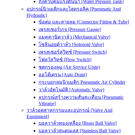
ถังควบคุมแรงดันน้ำ [Water Pressure Tank]
อุปกรณ์นิวเมติกและไฮดรอลิค [Pneumatic And
Hydraulic]
ข้อต่อ และสายลม [Connector Fitting & Tube]
เพรสเชอร์เกจ [Pressure Gauge]
แมคคานิควาล์ว [Mechanical Valve]
โซลินอยด์วาล์ว [Solenoid Valve]
เพรสเชอร์สวิทช์ [Pressure Switch]
โฟลว์สวิทช์ [Flow Switch]
ชุดกรองลม (Air Service Unite)
ออโต้เดรน [Auto Drain]
กระบอกลมนิวเมติก Pneumatic Air Cylinder
วาล์วอัตโนมัติ [Automatic Valve]
อุปกรณ์สร้างความสั่นสะเทือน [Pneumatic
Vibrator]
วาล์วอุตสาหกรรมและอุปกรณ์ [Valve And
Equipment]
บอลวาล์วทองเหลือง [Brass Ball Valve]
บอลวาล์วสแตนเลส [Stainless Ball Valve]