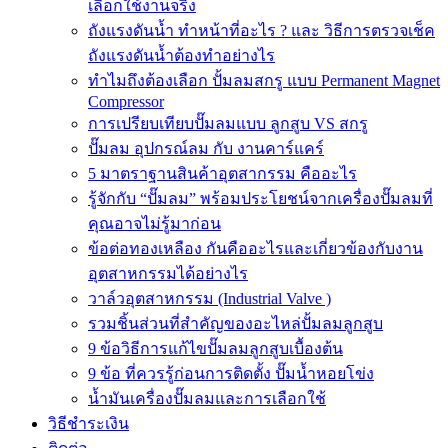
เลือกใช้งานจริง
ถังแรงดันน้ำ ทำหน้าที่อะไร ? และ วิธีการตรวจเช็ค
ถังแรงดันน้ำต้องทำอย่างไร
ทำไมถึงต้องเลือก ปั้มลมสกรู แบบ Permanent Magnet
Compressor
การเปรียบเทียบปั๊มลมแบบ ลูกสูบ VS สกรู
ปั๊มลม อุปกรณ์ลม กับ งานคาร์แคร์
5 มาตราฐานสินค้าอุตสากรรม คืออะไร
รู้จักกับ “ปั๊มลม” พร้อมประโยชน์จากเครื่องปั๊มลมที่
คุณอาจไม่รู้มาก่อน
ข้อต่อทองเหลือง กันคืออะไรและเกี่ยวข้องกับงาน
อุตสาหกรรมได้อย่างไร
วาล์วอุตสาหกรรม (Industrial Valve )
รวมชิ้นส่วนที่สำคัญของอะไหล่ปั้มลมลูกสูบ
9 ข้อวิธีการแก้ไขปั๊มลมลูกสูบเบื้องต้น
9 ข้อ ที่ควรรู้ก่อนการติดตั้ง ปั๊มน้ำหอยโข่ง
น้ำมันเครื่องปั๊มลมและการเลือกใช้
วิธีชำระเงิน