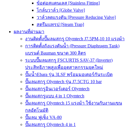
ข้อต่อสแตนเลส [Stainless Fitting]
โกล์บวาล์ว [Globe Valve]
วาล์วลดแรงดัน [Pressure Reducing Valve]
สตรีมแทรป [Steam Trap]
ผลงานที่ผ่านมา
งานติดตั้งปั๊มลมสกรู Olymtech J7.5PM-10 10 แรงม้า
การติดตั้งถังแรงดันน้ำ (Pressure Diaphragm Tank)
แบรนด์ Bauman ขนาด 300 ลิตร
ระบบปั๊มลมสกรู FSCURTIS SAV-37 (Inverter)
ประสิทธิภาพสูงเพื่ออุตสาหกรรมยุคใหม่
ปั๊มน้ำEbara รุ่น 3LSF พร้อมมอเตอร์กันระเบิด
ปั๊มลมสกรู Olymtech รุ่น J7.5CTG 10 bar
ปั๊มลมสกรูอินเวอร์เตอร์ Olymtech
ปั๊มลมสกรูแบบ 4 in 1 Olymtech
ปั๊มลมสกรู Olymtech 15 แรงม้า ใช้งานกับงานแขน
กลอัตโนมัติ
ปั๊มลม ฟูเช็ง VA-80
ปั๊มลมสกรู Olymtech 4 in 1