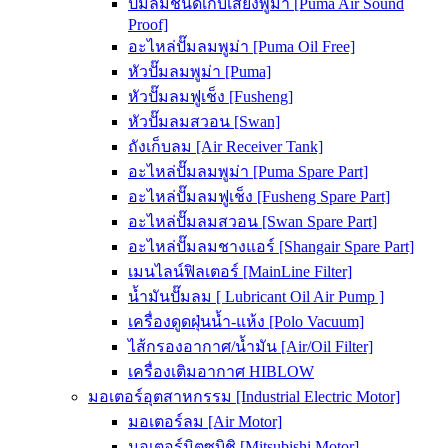
ปั๊มลมชนิดเก็บเสียงพูม่า [Puma Air Sound
Proof]
อะไหล่ปั๊มลมพูม่า [Puma Oil Free]
หัวปั๊มลมพูม่า [Puma]
หัวปั๊มลมฟูเช็ง [Fusheng]
หัวปั๊มลมสวอน [Swan]
ถังเก็บลม [Air Receiver Tank]
อะไหล่ปั๊มลมพูม่า [Puma Spare Part]
อะไหล่ปั๊มลมฟูเช็ง [Fusheng Spare Part]
อะไหล่ปั๊มลมสวอน [Swan Spare Part]
อะไหล่ปั๊มลมชางแอร์ [Shangair Spare Part]
เมนไลน์ฟิลเตอร์ [MainLine Filter]
น้ำมันปั๊มลม [ Lubricant Oil Air Pump ]
เครื่องดูดฝุ่นน้ำ-แห้ง [Polo Vacuum]
ไส้กรองอากาศ/น้ำมัน [Air/Oil Filter]
เครื่องเติมอากาศ HIBLOW
มอเตอร์อุตสาหกรรม [Industrial Electric Motor]
มอเตอร์ลม [Air Motor]
มอเตอร์มิตซูบิชิ [Mitsubishi Motor]