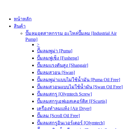
หน้าหลัก
สินค้า
ปั๊มลมอุตสาหกรรม อะไหล่ปั๊มลม [Industrial Air
Pump]
>
ปั๊มลมพูม่า [Puma]
ปั๊มลมฟูเช็ง [Fusheng]
ปั๊มลมแรงดันสูง [Shangair]
ปั๊มลมสวอน [Swan]
ปั๊มลมพูม่าแบบไม่ใช้น้ำมัน [Puma Oil Free]
ปั๊มลมสวอนแบบไม่ใช้น้ำมัน [Swan Oil Free]
ปั๊มลมสกรู [Olymtech Screw]
ปั๊มลมสกรูเอฟเอสเคอร์ติส [FScurtis]
เครื่องทำลมแห้ง [Air Dryer]
ปั๊มลม [Scroll Oil Free]
ปั๊มลมสกรูอินเวอร์เตอร์ [Olymtech]