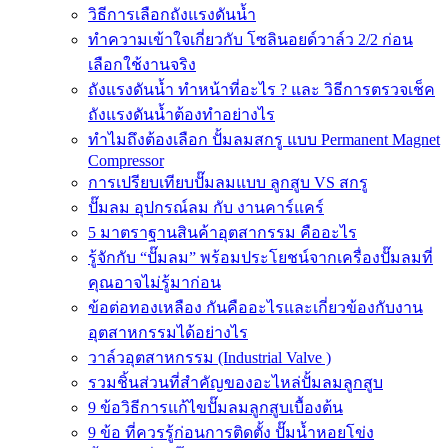
วิธีการเลือกถังแรงดันน้ำ
ทำความเข้าใจเกี่ยวกับ โซลินอยด์วาล์ว 2/2 ก่อน
เลือกใช้งานจริง
ถังแรงดันน้ำ ทำหน้าที่อะไร ? และ วิธีการตรวจเช็ค
ถังแรงดันน้ำต้องทำอย่างไร
ทำไมถึงต้องเลือก ปั้มลมสกรู แบบ Permanent Magnet
Compressor
การเปรียบเทียบปั๊มลมแบบ ลูกสูบ VS สกรู
ปั๊มลม อุปกรณ์ลม กับ งานคาร์แคร์
5 มาตราฐานสินค้าอุตสากรรม คืออะไร
รู้จักกับ “ปั๊มลม” พร้อมประโยชน์จากเครื่องปั๊มลมที่
คุณอาจไม่รู้มาก่อน
ข้อต่อทองเหลือง กันคืออะไรและเกี่ยวข้องกับงาน
อุตสาหกรรมได้อย่างไร
วาล์วอุตสาหกรรม (Industrial Valve )
รวมชิ้นส่วนที่สำคัญของอะไหล่ปั้มลมลูกสูบ
9 ข้อวิธีการแก้ไขปั๊มลมลูกสูบเบื้องต้น
9 ข้อ ที่ควรรู้ก่อนการติดตั้ง ปั๊มน้ำหอยโข่ง