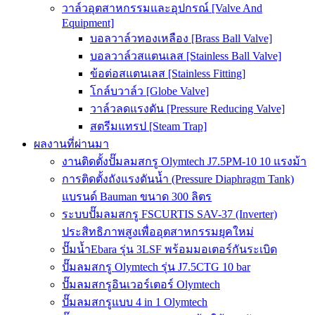
วาล์วอุตสาหกรรมและอุปกรณ์ [Valve And
Equipment]
บอลวาล์วทองเหลือง [Brass Ball Valve]
บอลวาล์วสแตนเลส [Stainless Ball Valve]
ข้อต่อสแตนเลส [Stainless Fitting]
โกล์บวาล์ว [Globe Valve]
วาล์วลดแรงดัน [Pressure Reducing Valve]
สตรีมแทรป [Steam Trap]
ผลงานที่ผ่านมา
งานติดตั้งปั๊มลมสกรู Olymtech J7.5PM-10 10 แรงม้า
การติดตั้งถังแรงดันน้ำ (Pressure Diaphragm Tank)
แบรนด์ Bauman ขนาด 300 ลิตร
ระบบปั๊มลมสกรู FSCURTIS SAV-37 (Inverter)
ประสิทธิภาพสูงเพื่ออุตสาหกรรมยุคใหม่
ปั๊มน้ำEbara รุ่น 3LSF พร้อมมอเตอร์กันระเบิด
ปั๊มลมสกรู Olymtech รุ่น J7.5CTG 10 bar
ปั๊มลมสกรูอินเวอร์เตอร์ Olymtech
ปั๊มลมสกรูแบบ 4 in 1 Olymtech