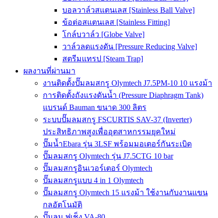
บอลวาล์วสแตนเลส [Stainless Ball Valve]
ข้อต่อสแตนเลส [Stainless Fitting]
โกล์บวาล์ว [Globe Valve]
วาล์วลดแรงดัน [Pressure Reducing Valve]
สตรีมแทรป [Steam Trap]
ผลงานที่ผ่านมา
งานติดตั้งปั๊มลมสกรู Olymtech J7.5PM-10 10 แรงม้า
การติดตั้งถังแรงดันน้ำ (Pressure Diaphragm Tank)
แบรนด์ Bauman ขนาด 300 ลิตร
ระบบปั๊มลมสกรู FSCURTIS SAV-37 (Inverter)
ประสิทธิภาพสูงเพื่ออุตสาหกรรมยุคใหม่
ปั๊มน้ำEbara รุ่น 3LSF พร้อมมอเตอร์กันระเบิด
ปั๊มลมสกรู Olymtech รุ่น J7.5CTG 10 bar
ปั๊มลมสกรูอินเวอร์เตอร์ Olymtech
ปั๊มลมสกรูแบบ 4 in 1 Olymtech
ปั๊มลมสกรู Olymtech 15 แรงม้า ใช้งานกับงานแขน
กลอัตโนมัติ
ปั๊มลม ฟูเช็ง VA-80