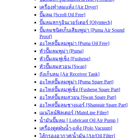
เครื่องทำลมแห้ง [Air Dryer]
ปั๊มลม [Scroll Oil Free]
ปั๊มลมสกรูอินเวอร์เตอร์ [Olymtech]
ปั๊มลมชนิดเก็บเสียงพูม่า [Puma Air Sound
Proof]
อะไหล่ปั๊มลมพูม่า [Puma Oil Free]
หัวปั๊มลมพูม่า [Puma]
หัวปั๊มลมฟูเช็ง [Fusheng]
หัวปั๊มลมสวอน [Swan]
ถังเก็บลม [Air Receiver Tank]
อะไหล่ปั๊มลมพูม่า [Puma Spare Part]
อะไหล่ปั๊มลมฟูเช็ง [Fusheng Spare Part]
อะไหล่ปั๊มลมสวอน [Swan Spare Part]
อะไหล่ปั๊มลมชางแอร์ [Shangair Spare Part]
เมนไลน์ฟิลเตอร์ [MainLine Filter]
น้ำมันปั๊มลม [ Lubricant Oil Air Pump ]
เครื่องดูดฝุ่นน้ำ-แห้ง [Polo Vacuum]
ไส้กรองอากาศ/น้ำมัน [Air/Oil Filter]