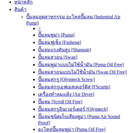
หน้าหลัก
สินค้า
ปั๊มลมอุตสาหกรรม อะไหล่ปั๊มลม [Industrial Air
Pump]
>
ปั๊มลมพูม่า [Puma]
ปั๊มลมฟูเช็ง [Fusheng]
ปั๊มลมแรงดันสูง [Shangair]
ปั๊มลมสวอน [Swan]
ปั๊มลมพูม่าแบบไม่ใช้น้ำมัน [Puma Oil Free]
ปั๊มลมสวอนแบบไม่ใช้น้ำมัน [Swan Oil Free]
ปั๊มลมสกรู [Olymtech Screw]
ปั๊มลมสกรูเอฟเอสเคอร์ติส [FScurtis]
เครื่องทำลมแห้ง [Air Dryer]
ปั๊มลม [Scroll Oil Free]
ปั๊มลมสกรูอินเวอร์เตอร์ [Olymtech]
ปั๊มลมชนิดเก็บเสียงพูม่า [Puma Air Sound
Proof]
อะไหล่ปั๊มลมพูม่า [Puma Oil Free]