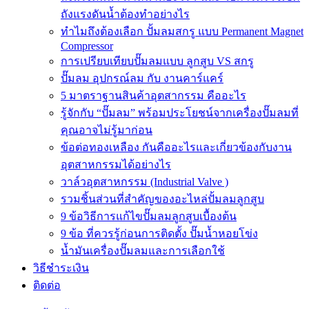
ถังแรงดันน้ำต้องทำอย่างไร
ทำไมถึงต้องเลือก ปั้มลมสกรู แบบ Permanent Magnet
Compressor
การเปรียบเทียบปั๊มลมแบบ ลูกสูบ VS สกรู
ปั๊มลม อุปกรณ์ลม กับ งานคาร์แคร์
5 มาตราฐานสินค้าอุตสากรรม คืออะไร
รู้จักกับ “ปั๊มลม” พร้อมประโยชน์จากเครื่องปั๊มลมที่
คุณอาจไม่รู้มาก่อน
ข้อต่อทองเหลือง กันคืออะไรและเกี่ยวข้องกับงาน
อุตสาหกรรมได้อย่างไร
วาล์วอุตสาหกรรม (Industrial Valve )
รวมชิ้นส่วนที่สำคัญของอะไหล่ปั้มลมลูกสูบ
9 ข้อวิธีการแก้ไขปั๊มลมลูกสูบเบื้องต้น
9 ข้อ ที่ควรรู้ก่อนการติดตั้ง ปั๊มน้ำหอยโข่ง
น้ำมันเครื่องปั๊มลมและการเลือกใช้
วิธีชำระเงิน
ติดต่อ