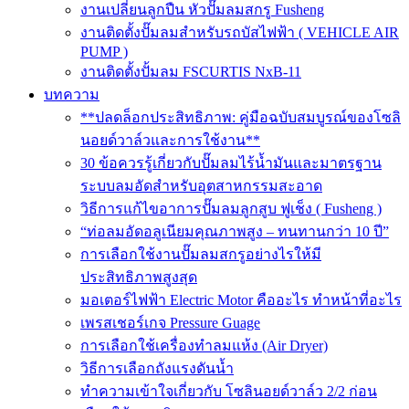
งานเปลี่ยนลูกปืน หัวปั๊มลมสกรู Fusheng
งานติดตั้งปั๊มลมสำหรับรถบัสไฟฟ้า ( VEHICLE AIR
PUMP )
งานติดตั้งปั้มลม FSCURTIS NxB-11
บทความ
**ปลดล็อกประสิทธิภาพ: คู่มือฉบับสมบูรณ์ของโซลิ
นอยด์วาล์วและการใช้งาน**
30 ข้อควรรู้เกี่ยวกับปั๊มลมไร้น้ำมันและมาตรฐาน
ระบบลมอัดสำหรับอุตสาหกรรมสะอาด
วิธีการแก้ไขอาการปั๊มลมลูกสูบ ฟูเช็ง ( Fusheng )
“ท่อลมอัดอลูเนียมคุณภาพสูง – ทนทานกว่า 10 ปี”
การเลือกใช้งานปั๊มลมสกรูอย่างไรให้มี
ประสิทธิภาพสูงสุด
มอเตอร์ไฟฟ้า Electric Motor คืออะไร ทำหน้าที่อะไร
เพรสเชอร์เกจ Pressure Guage
การเลือกใช้เครื่องทำลมแห้ง (Air Dryer)
วิธีการเลือกถังแรงดันน้ำ
ทำความเข้าใจเกี่ยวกับ โซลินอยด์วาล์ว 2/2 ก่อน