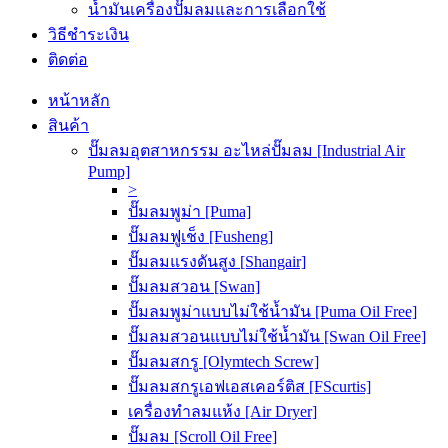
น้ำมันเครื่องปั๊มลมและการเลือกใช้
วิธีชำระเงิน
ติดต่อ
หน้าหลัก
สินค้า
ปั๊มลมอุตสาหกรรม อะไหล่ปั๊มลม [Industrial Air
Pump]
>
ปั๊มลมพูม่า [Puma]
ปั๊มลมฟูเช็ง [Fusheng]
ปั๊มลมแรงดันสูง [Shangair]
ปั๊มลมสวอน [Swan]
ปั๊มลมพูม่าแบบไม่ใช้น้ำมัน [Puma Oil Free]
ปั๊มลมสวอนแบบไม่ใช้น้ำมัน [Swan Oil Free]
ปั๊มลมสกรู [Olymtech Screw]
ปั๊มลมสกรูเอฟเอสเคอร์ติส [FScurtis]
เครื่องทำลมแห้ง [Air Dryer]
ปั๊มลม [Scroll Oil Free]