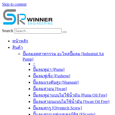
Skip to content
Search
หน้าหลัก
สินค้า
ปั๊มลมอุตสาหกรรม อะไหล่ปั๊มลม [Industrial Air
Pump]
>
ปั๊มลมพูม่า [Puma]
ปั๊มลมฟูเช็ง [Fusheng]
ปั๊มลมแรงดันสูง [Shangair]
ปั๊มลมสวอน [Swan]
ปั๊มลมพูม่าแบบไม่ใช้น้ำมัน [Puma Oil Free]
ปั๊มลมสวอนแบบไม่ใช้น้ำมัน [Swan Oil Free]
ปั๊มลมสกรู [Olymtech Screw]
ปั๊มลมสกรูเอฟเอสเคอร์ติส [FScurtis]