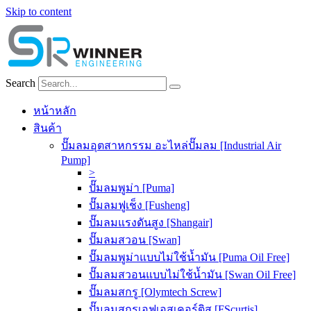
Skip to content
Search
หน้าหลัก
สินค้า
ปั๊มลมอุตสาหกรรม อะไหล่ปั๊มลม [Industrial Air
Pump]
>
ปั๊มลมพูม่า [Puma]
ปั๊มลมฟูเช็ง [Fusheng]
ปั๊มลมแรงดันสูง [Shangair]
ปั๊มลมสวอน [Swan]
ปั๊มลมพูม่าแบบไม่ใช้น้ำมัน [Puma Oil Free]
ปั๊มลมสวอนแบบไม่ใช้น้ำมัน [Swan Oil Free]
ปั๊มลมสกรู [Olymtech Screw]
ปั๊มลมสกรูเอฟเอสเคอร์ติส [FScurtis]