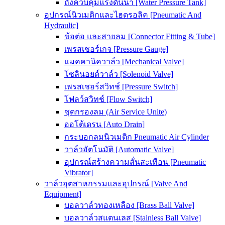
ถังควบคุมแรงดันน้ำ [Water Pressure Tank]
อุปกรณ์นิวเมติกและไฮดรอลิค [Pneumatic And
Hydraulic]
ข้อต่อ และสายลม [Connector Fitting & Tube]
เพรสเชอร์เกจ [Pressure Gauge]
แมคคานิควาล์ว [Mechanical Valve]
โซลินอยด์วาล์ว [Solenoid Valve]
เพรสเชอร์สวิทช์ [Pressure Switch]
โฟลว์สวิทช์ [Flow Switch]
ชุดกรองลม (Air Service Unite)
ออโต้เดรน [Auto Drain]
กระบอกลมนิวเมติก Pneumatic Air Cylinder
วาล์วอัตโนมัติ [Automatic Valve]
อุปกรณ์สร้างความสั่นสะเทือน [Pneumatic
Vibrator]
วาล์วอุตสาหกรรมและอุปกรณ์ [Valve And
Equipment]
บอลวาล์วทองเหลือง [Brass Ball Valve]
บอลวาล์วสแตนเลส [Stainless Ball Valve]