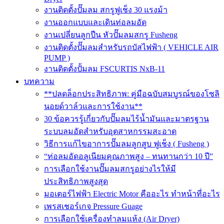
งานติดตั้งปั๊มลม สกรูฟูเช็ง 30 แรงม้า
งานออกแบบและเดินท่อลมอัด
งานเปลี่ยนลูกปืน หัวปั๊มลมสกรู Fusheng
งานติดตั้งปั๊มลมสำหรับรถบัสไฟฟ้า ( VEHICLE AIR
PUMP )
งานติดตั้งปั้มลม FSCURTIS NxB-11
บทความ
**ปลดล็อกประสิทธิภาพ: คู่มือฉบับสมบูรณ์ของโซลิ
นอยด์วาล์วและการใช้งาน**
30 ข้อควรรู้เกี่ยวกับปั๊มลมไร้น้ำมันและมาตรฐาน
ระบบลมอัดสำหรับอุตสาหกรรมสะอาด
วิธีการแก้ไขอาการปั๊มลมลูกสูบ ฟูเช็ง ( Fusheng )
“ท่อลมอัดอลูเนียมคุณภาพสูง – ทนทานกว่า 10 ปี”
การเลือกใช้งานปั๊มลมสกรูอย่างไรให้มี
ประสิทธิภาพสูงสุด
มอเตอร์ไฟฟ้า Electric Motor คืออะไร ทำหน้าที่อะไร
เพรสเชอร์เกจ Pressure Guage
การเลือกใช้เครื่องทำลมแห้ง (Air Dryer)