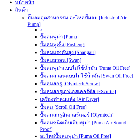
หน้าหลัก
สินค้า
ปั๊มลมอุตสาหกรรม อะไหล่ปั๊มลม [Industrial Air
Pump]
>
ปั๊มลมพูม่า [Puma]
ปั๊มลมฟูเช็ง [Fusheng]
ปั๊มลมแรงดันสูง [Shangair]
ปั๊มลมสวอน [Swan]
ปั๊มลมพูม่าแบบไม่ใช้น้ำมัน [Puma Oil Free]
ปั๊มลมสวอนแบบไม่ใช้น้ำมัน [Swan Oil Free]
ปั๊มลมสกรู [Olymtech Screw]
ปั๊มลมสกรูเอฟเอสเคอร์ติส [FScurtis]
เครื่องทำลมแห้ง [Air Dryer]
ปั๊มลม [Scroll Oil Free]
ปั๊มลมสกรูอินเวอร์เตอร์ [Olymtech]
ปั๊มลมชนิดเก็บเสียงพูม่า [Puma Air Sound
Proof]
อะไหล่ปั๊มลมพูม่า [Puma Oil Free]