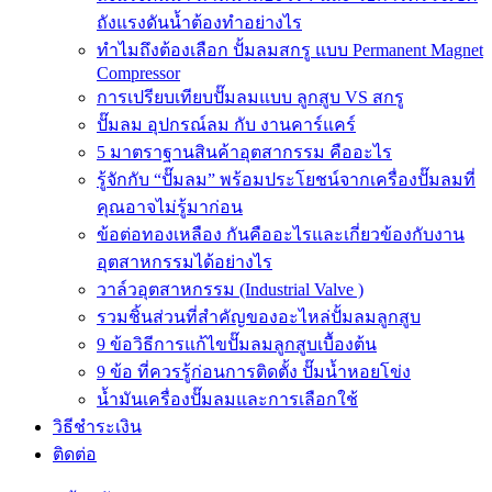
ถังแรงดันน้ำต้องทำอย่างไร
ทำไมถึงต้องเลือก ปั้มลมสกรู แบบ Permanent Magnet
Compressor
การเปรียบเทียบปั๊มลมแบบ ลูกสูบ VS สกรู
ปั๊มลม อุปกรณ์ลม กับ งานคาร์แคร์
5 มาตราฐานสินค้าอุตสากรรม คืออะไร
รู้จักกับ “ปั๊มลม” พร้อมประโยชน์จากเครื่องปั๊มลมที่
คุณอาจไม่รู้มาก่อน
ข้อต่อทองเหลือง กันคืออะไรและเกี่ยวข้องกับงาน
อุตสาหกรรมได้อย่างไร
วาล์วอุตสาหกรรม (Industrial Valve )
รวมชิ้นส่วนที่สำคัญของอะไหล่ปั้มลมลูกสูบ
9 ข้อวิธีการแก้ไขปั๊มลมลูกสูบเบื้องต้น
9 ข้อ ที่ควรรู้ก่อนการติดตั้ง ปั๊มน้ำหอยโข่ง
น้ำมันเครื่องปั๊มลมและการเลือกใช้
วิธีชำระเงิน
ติดต่อ