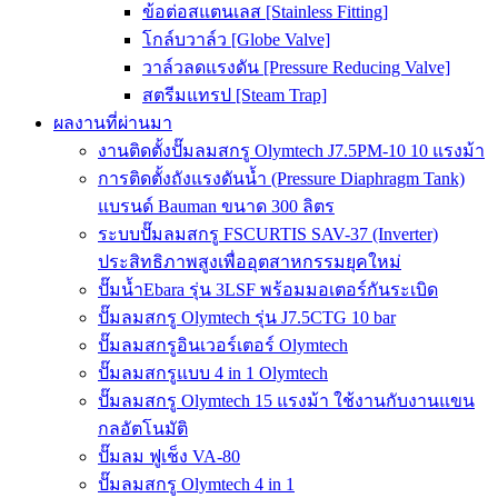
ข้อต่อสแตนเลส [Stainless Fitting]
โกล์บวาล์ว [Globe Valve]
วาล์วลดแรงดัน [Pressure Reducing Valve]
สตรีมแทรป [Steam Trap]
ผลงานที่ผ่านมา
งานติดตั้งปั๊มลมสกรู Olymtech J7.5PM-10 10 แรงม้า
การติดตั้งถังแรงดันน้ำ (Pressure Diaphragm Tank)
แบรนด์ Bauman ขนาด 300 ลิตร
ระบบปั๊มลมสกรู FSCURTIS SAV-37 (Inverter)
ประสิทธิภาพสูงเพื่ออุตสาหกรรมยุคใหม่
ปั๊มน้ำEbara รุ่น 3LSF พร้อมมอเตอร์กันระเบิด
ปั๊มลมสกรู Olymtech รุ่น J7.5CTG 10 bar
ปั๊มลมสกรูอินเวอร์เตอร์ Olymtech
ปั๊มลมสกรูแบบ 4 in 1 Olymtech
ปั๊มลมสกรู Olymtech 15 แรงม้า ใช้งานกับงานแขน
กลอัตโนมัติ
ปั๊มลม ฟูเช็ง VA-80
ปั๊มลมสกรู Olymtech 4 in 1