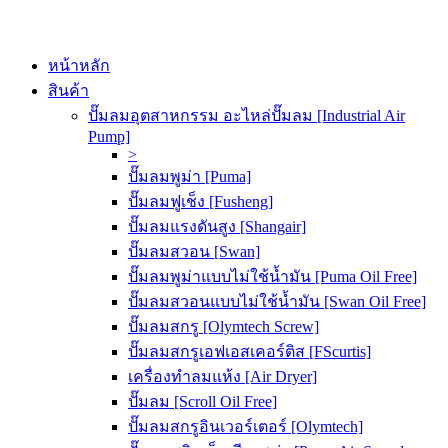
หน้าหลัก
สินค้า
ปั๊มลมอุตสาหกรรม อะไหล่ปั๊มลม [Industrial Air
Pump]
>
ปั๊มลมพูม่า [Puma]
ปั๊มลมฟูเช็ง [Fusheng]
ปั๊มลมแรงดันสูง [Shangair]
ปั๊มลมสวอน [Swan]
ปั๊มลมพูม่าแบบไม่ใช้น้ำมัน [Puma Oil Free]
ปั๊มลมสวอนแบบไม่ใช้น้ำมัน [Swan Oil Free]
ปั๊มลมสกรู [Olymtech Screw]
ปั๊มลมสกรูเอฟเอสเคอร์ติส [FScurtis]
เครื่องทำลมแห้ง [Air Dryer]
ปั๊มลม [Scroll Oil Free]
ปั๊มลมสกรูอินเวอร์เตอร์ [Olymtech]