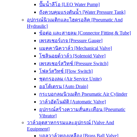
ปั๊มน้ำลีโอ [LEO Water Pump]
ถังควบคุมแรงดันน้ำ [Water Pressure Tank]
อุปกรณ์นิวเมติกและไฮดรอลิค [Pneumatic And
Hydraulic]
ข้อต่อ และสายลม [Connector Fitting & Tube]
เพรสเชอร์เกจ [Pressure Gauge]
แมคคานิควาล์ว [Mechanical Valve]
โซลินอยด์วาล์ว [Solenoid Valve]
เพรสเชอร์สวิทช์ [Pressure Switch]
โฟลว์สวิทช์ [Flow Switch]
ชุดกรองลม (Air Service Unite)
ออโต้เดรน [Auto Drain]
กระบอกลมนิวเมติก Pneumatic Air Cylinder
วาล์วอัตโนมัติ [Automatic Valve]
อุปกรณ์สร้างความสั่นสะเทือน [Pneumatic
Vibrator]
วาล์วอุตสาหกรรมและอุปกรณ์ [Valve And
Equipment]
บอลวาล์วทองเหลือง [Brass Ball Valve]