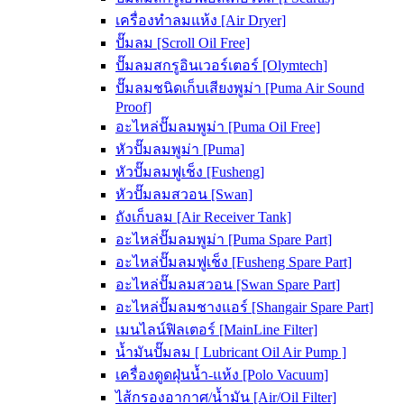
เครื่องทำลมแห้ง [Air Dryer]
ปั๊มลม [Scroll Oil Free]
ปั๊มลมสกรูอินเวอร์เตอร์ [Olymtech]
ปั๊มลมชนิดเก็บเสียงพูม่า [Puma Air Sound
Proof]
อะไหล่ปั๊มลมพูม่า [Puma Oil Free]
หัวปั๊มลมพูม่า [Puma]
หัวปั๊มลมฟูเช็ง [Fusheng]
หัวปั๊มลมสวอน [Swan]
ถังเก็บลม [Air Receiver Tank]
อะไหล่ปั๊มลมพูม่า [Puma Spare Part]
อะไหล่ปั๊มลมฟูเช็ง [Fusheng Spare Part]
อะไหล่ปั๊มลมสวอน [Swan Spare Part]
อะไหล่ปั๊มลมชางแอร์ [Shangair Spare Part]
เมนไลน์ฟิลเตอร์ [MainLine Filter]
น้ำมันปั๊มลม [ Lubricant Oil Air Pump ]
เครื่องดูดฝุ่นน้ำ-แห้ง [Polo Vacuum]
ไส้กรองอากาศ/น้ำมัน [Air/Oil Filter]