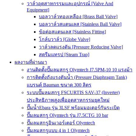
วาล์วอุตสาหกรรมและอุปกรณ์ [Valve And
Equipment]
บอลวาล์วทองเหลือง [Brass Ball Valve]
บอลวาล์วสแตนเลส [Stainless Ball Valve]
ข้อต่อสแตนเลส [Stainless Fitting]
โกล์บวาล์ว [Globe Valve]
วาล์วลดแรงดัน [Pressure Reducing Valve]
สตรีมแทรป [Steam Trap]
ผลงานที่ผ่านมา
งานติดตั้งปั๊มลมสกรู Olymtech J7.5PM-10 10 แรงม้า
การติดตั้งถังแรงดันน้ำ (Pressure Diaphragm Tank)
แบรนด์ Bauman ขนาด 300 ลิตร
ระบบปั๊มลมสกรู FSCURTIS SAV-37 (Inverter)
ประสิทธิภาพสูงเพื่ออุตสาหกรรมยุคใหม่
ปั๊มน้ำEbara รุ่น 3LSF พร้อมมอเตอร์กันระเบิด
ปั๊มลมสกรู Olymtech รุ่น J7.5CTG 10 bar
ปั๊มลมสกรูอินเวอร์เตอร์ Olymtech
ปั๊มลมสกรูแบบ 4 in 1 Olymtech