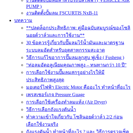
งานติดตั้งปั๊มลมสำหรับรถบัสไฟฟ้า ( VEHICLE AIR
PUMP )
งานติดตั้งปั้มลม FSCURTIS NxB-11
บทความ
**ปลดล็อกประสิทธิภาพ: คู่มือฉบับสมบูรณ์ของโซลิ
นอยด์วาล์วและการใช้งาน**
30 ข้อควรรู้เกี่ยวกับปั๊มลมไร้น้ำมันและมาตรฐาน
ระบบลมอัดสำหรับอุตสาหกรรมสะอาด
วิธีการแก้ไขอาการปั๊มลมลูกสูบ ฟูเช็ง ( Fusheng )
“ท่อลมอัดอลูเนียมคุณภาพสูง – ทนทานกว่า 10 ปี”
การเลือกใช้งานปั๊มลมสกรูอย่างไรให้มี
ประสิทธิภาพสูงสุด
มอเตอร์ไฟฟ้า Electric Motor คืออะไร ทำหน้าที่อะไร
เพรสเชอร์เกจ Pressure Guage
การเลือกใช้เครื่องทำลมแห้ง (Air Dryer)
วิธีการเลือกถังแรงดันน้ำ
ทำความเข้าใจเกี่ยวกับ โซลินอยด์วาล์ว 2/2 ก่อน
เลือกใช้งานจริง
ถังแรงดันน้ำ ทำหน้าที่อะไร ? และ วิธีการตรวจเช็ค