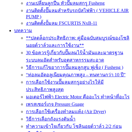
งานเปลี่ยนลูกปืน หัวปั๊มลมสกรู Fusheng
งานติดตั้งปั๊มลมสำหรับรถบัสไฟฟ้า ( VEHICLE AIR
PUMP )
งานติดตั้งปั้มลม FSCURTIS NxB-11
บทความ
**ปลดล็อกประสิทธิภาพ: คู่มือฉบับสมบูรณ์ของโซลิ
นอยด์วาล์วและการใช้งาน**
30 ข้อควรรู้เกี่ยวกับปั๊มลมไร้น้ำมันและมาตรฐาน
ระบบลมอัดสำหรับอุตสาหกรรมสะอาด
วิธีการแก้ไขอาการปั๊มลมลูกสูบ ฟูเช็ง ( Fusheng )
“ท่อลมอัดอลูเนียมคุณภาพสูง – ทนทานกว่า 10 ปี”
การเลือกใช้งานปั๊มลมสกรูอย่างไรให้มี
ประสิทธิภาพสูงสุด
มอเตอร์ไฟฟ้า Electric Motor คืออะไร ทำหน้าที่อะไร
เพรสเชอร์เกจ Pressure Guage
การเลือกใช้เครื่องทำลมแห้ง (Air Dryer)
วิธีการเลือกถังแรงดันน้ำ
ทำความเข้าใจเกี่ยวกับ โซลินอยด์วาล์ว 2/2 ก่อน