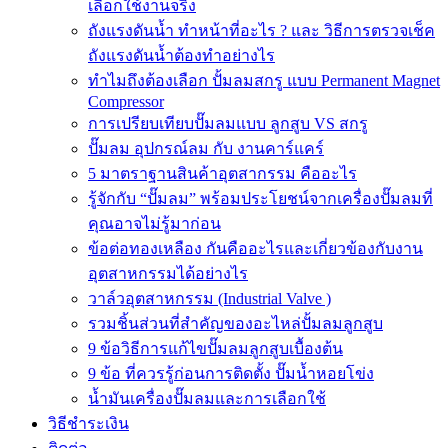
เลือกใช้งานจริง
ถังแรงดันน้ำ ทำหน้าที่อะไร ? และ วิธีการตรวจเช็ค
ถังแรงดันน้ำต้องทำอย่างไร
ทำไมถึงต้องเลือก ปั้มลมสกรู แบบ Permanent Magnet
Compressor
การเปรียบเทียบปั๊มลมแบบ ลูกสูบ VS สกรู
ปั๊มลม อุปกรณ์ลม กับ งานคาร์แคร์
5 มาตราฐานสินค้าอุตสากรรม คืออะไร
รู้จักกับ “ปั๊มลม” พร้อมประโยชน์จากเครื่องปั๊มลมที่
คุณอาจไม่รู้มาก่อน
ข้อต่อทองเหลือง กันคืออะไรและเกี่ยวข้องกับงาน
อุตสาหกรรมได้อย่างไร
วาล์วอุตสาหกรรม (Industrial Valve )
รวมชิ้นส่วนที่สำคัญของอะไหล่ปั้มลมลูกสูบ
9 ข้อวิธีการแก้ไขปั๊มลมลูกสูบเบื้องต้น
9 ข้อ ที่ควรรู้ก่อนการติดตั้ง ปั๊มน้ำหอยโข่ง
น้ำมันเครื่องปั๊มลมและการเลือกใช้
วิธีชำระเงิน