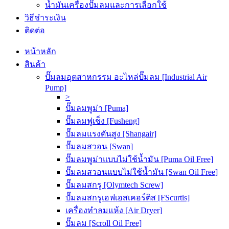
น้ำมันเครื่องปั๊มลมและการเลือกใช้
วิธีชำระเงิน
ติดต่อ
หน้าหลัก
สินค้า
ปั๊มลมอุตสาหกรรม อะไหล่ปั๊มลม [Industrial Air
Pump]
>
ปั๊มลมพูม่า [Puma]
ปั๊มลมฟูเช็ง [Fusheng]
ปั๊มลมแรงดันสูง [Shangair]
ปั๊มลมสวอน [Swan]
ปั๊มลมพูม่าแบบไม่ใช้น้ำมัน [Puma Oil Free]
ปั๊มลมสวอนแบบไม่ใช้น้ำมัน [Swan Oil Free]
ปั๊มลมสกรู [Olymtech Screw]
ปั๊มลมสกรูเอฟเอสเคอร์ติส [FScurtis]
เครื่องทำลมแห้ง [Air Dryer]
ปั๊มลม [Scroll Oil Free]