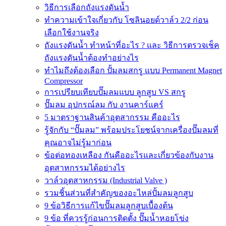
วิธีการเลือกถังแรงดันน้ำ
ทำความเข้าใจเกี่ยวกับ โซลินอยด์วาล์ว 2/2 ก่อน
เลือกใช้งานจริง
ถังแรงดันน้ำ ทำหน้าที่อะไร ? และ วิธีการตรวจเช็ค
ถังแรงดันน้ำต้องทำอย่างไร
ทำไมถึงต้องเลือก ปั้มลมสกรู แบบ Permanent Magnet
Compressor
การเปรียบเทียบปั๊มลมแบบ ลูกสูบ VS สกรู
ปั๊มลม อุปกรณ์ลม กับ งานคาร์แคร์
5 มาตราฐานสินค้าอุตสากรรม คืออะไร
รู้จักกับ “ปั๊มลม” พร้อมประโยชน์จากเครื่องปั๊มลมที่
คุณอาจไม่รู้มาก่อน
ข้อต่อทองเหลือง กันคืออะไรและเกี่ยวข้องกับงาน
อุตสาหกรรมได้อย่างไร
วาล์วอุตสาหกรรม (Industrial Valve )
รวมชิ้นส่วนที่สำคัญของอะไหล่ปั้มลมลูกสูบ
9 ข้อวิธีการแก้ไขปั๊มลมลูกสูบเบื้องต้น
9 ข้อ ที่ควรรู้ก่อนการติดตั้ง ปั๊มน้ำหอยโข่ง