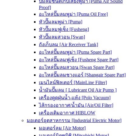
ปั๊มลมชนิดเก็บเสียงพูม่า [Puma Air Sound
Proof]
อะไหล่ปั๊มลมพูม่า [Puma Oil Free]
หัวปั๊มลมพูม่า [Puma]
หัวปั๊มลมฟูเช็ง [Fusheng]
หัวปั๊มลมสวอน [Swan]
ถังเก็บลม [Air Receiver Tank]
อะไหล่ปั๊มลมพูม่า [Puma Spare Part]
อะไหล่ปั๊มลมฟูเช็ง [Fusheng Spare Part]
อะไหล่ปั๊มลมสวอน [Swan Spare Part]
อะไหล่ปั๊มลมชางแอร์ [Shangair Spare Part]
เมนไลน์ฟิลเตอร์ [MainLine Filter]
น้ำมันปั๊มลม [ Lubricant Oil Air Pump ]
เครื่องดูดฝุ่นน้ำ-แห้ง [Polo Vacuum]
ไส้กรองอากาศ/น้ำมัน [Air/Oil Filter]
เครื่องเติมอากาศ HIBLOW
มอเตอร์อุตสาหกรรม [Industrial Electric Motor]
มอเตอร์ลม [Air Motor]
มอเตอร์มิตซูบิชิ [Mitsubishi Motor]