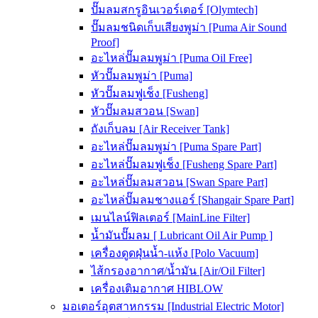
ปั๊มลมสกรูอินเวอร์เตอร์ [Olymtech]
ปั๊มลมชนิดเก็บเสียงพูม่า [Puma Air Sound
Proof]
อะไหล่ปั๊มลมพูม่า [Puma Oil Free]
หัวปั๊มลมพูม่า [Puma]
หัวปั๊มลมฟูเช็ง [Fusheng]
หัวปั๊มลมสวอน [Swan]
ถังเก็บลม [Air Receiver Tank]
อะไหล่ปั๊มลมพูม่า [Puma Spare Part]
อะไหล่ปั๊มลมฟูเช็ง [Fusheng Spare Part]
อะไหล่ปั๊มลมสวอน [Swan Spare Part]
อะไหล่ปั๊มลมชางแอร์ [Shangair Spare Part]
เมนไลน์ฟิลเตอร์ [MainLine Filter]
น้ำมันปั๊มลม [ Lubricant Oil Air Pump ]
เครื่องดูดฝุ่นน้ำ-แห้ง [Polo Vacuum]
ไส้กรองอากาศ/น้ำมัน [Air/Oil Filter]
เครื่องเติมอากาศ HIBLOW
มอเตอร์อุตสาหกรรม [Industrial Electric Motor]