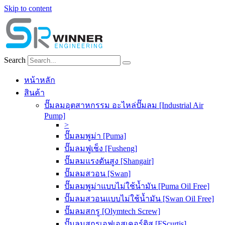
Skip to content
Search
หน้าหลัก
สินค้า
ปั๊มลมอุตสาหกรรม อะไหล่ปั๊มลม [Industrial Air
Pump]
>
ปั๊มลมพูม่า [Puma]
ปั๊มลมฟูเช็ง [Fusheng]
ปั๊มลมแรงดันสูง [Shangair]
ปั๊มลมสวอน [Swan]
ปั๊มลมพูม่าแบบไม่ใช้น้ำมัน [Puma Oil Free]
ปั๊มลมสวอนแบบไม่ใช้น้ำมัน [Swan Oil Free]
ปั๊มลมสกรู [Olymtech Screw]
ปั๊มลมสกรูเอฟเอสเคอร์ติส [FScurtis]