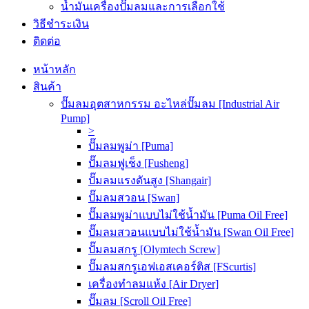
น้ำมันเครื่องปั๊มลมและการเลือกใช้
วิธีชำระเงิน
ติดต่อ
หน้าหลัก
สินค้า
ปั๊มลมอุตสาหกรรม อะไหล่ปั๊มลม [Industrial Air
Pump]
>
ปั๊มลมพูม่า [Puma]
ปั๊มลมฟูเช็ง [Fusheng]
ปั๊มลมแรงดันสูง [Shangair]
ปั๊มลมสวอน [Swan]
ปั๊มลมพูม่าแบบไม่ใช้น้ำมัน [Puma Oil Free]
ปั๊มลมสวอนแบบไม่ใช้น้ำมัน [Swan Oil Free]
ปั๊มลมสกรู [Olymtech Screw]
ปั๊มลมสกรูเอฟเอสเคอร์ติส [FScurtis]
เครื่องทำลมแห้ง [Air Dryer]
ปั๊มลม [Scroll Oil Free]