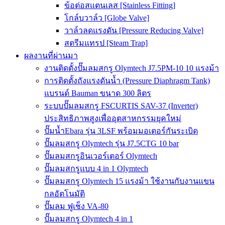
ข้อต่อสแตนเลส [Stainless Fitting]
โกล์บวาล์ว [Globe Valve]
วาล์วลดแรงดัน [Pressure Reducing Valve]
สตรีมแทรป [Steam Trap]
ผลงานที่ผ่านมา
งานติดตั้งปั๊มลมสกรู Olymtech J7.5PM-10 10 แรงม้า
การติดตั้งถังแรงดันน้ำ (Pressure Diaphragm Tank)
แบรนด์ Bauman ขนาด 300 ลิตร
ระบบปั๊มลมสกรู FSCURTIS SAV-37 (Inverter)
ประสิทธิภาพสูงเพื่ออุตสาหกรรมยุคใหม่
ปั๊มน้ำEbara รุ่น 3LSF พร้อมมอเตอร์กันระเบิด
ปั๊มลมสกรู Olymtech รุ่น J7.5CTG 10 bar
ปั๊มลมสกรูอินเวอร์เตอร์ Olymtech
ปั๊มลมสกรูแบบ 4 in 1 Olymtech
ปั๊มลมสกรู Olymtech 15 แรงม้า ใช้งานกับงานแขน
กลอัตโนมัติ
ปั๊มลม ฟูเช็ง VA-80
ปั๊มลมสกรู Olymtech 4 in 1