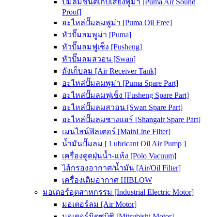
ปั๊มลมชนิดเก็บเสียงพูม่า [Puma Air Sound
Proof]
อะไหล่ปั๊มลมพูม่า [Puma Oil Free]
หัวปั๊มลมพูม่า [Puma]
หัวปั๊มลมฟูเช็ง [Fusheng]
หัวปั๊มลมสวอน [Swan]
ถังเก็บลม [Air Receiver Tank]
อะไหล่ปั๊มลมพูม่า [Puma Spare Part]
อะไหล่ปั๊มลมฟูเช็ง [Fusheng Spare Part]
อะไหล่ปั๊มลมสวอน [Swan Spare Part]
อะไหล่ปั๊มลมชางแอร์ [Shangair Spare Part]
เมนไลน์ฟิลเตอร์ [MainLine Filter]
น้ำมันปั๊มลม [ Lubricant Oil Air Pump ]
เครื่องดูดฝุ่นน้ำ-แห้ง [Polo Vacuum]
ไส้กรองอากาศ/น้ำมัน [Air/Oil Filter]
เครื่องเติมอากาศ HIBLOW
มอเตอร์อุตสาหกรรม [Industrial Electric Motor]
มอเตอร์ลม [Air Motor]
มอเตอร์มิตซูบิชิ [Mitsubishi Motor]