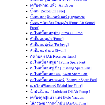
เครื่องทำลมแห้ง [Air Dryer]
ปั๊มลม [Scroll Oil Free]
ปั๊มลมสกรูอินเวอร์เตอร์ [Olymtech]
ปั๊มลมชนิดเก็บเสียงพูม่า [Puma Air Sound
Proof]
อะไหล่ปั๊มลมพูม่า [Puma Oil Free]
หัวปั๊มลมพูม่า [Puma]
หัวปั๊มลมฟูเช็ง [Fusheng]
หัวปั๊มลมสวอน [Swan]
ถังเก็บลม [Air Receiver Tank]
อะไหล่ปั๊มลมพูม่า [Puma Spare Part]
อะไหล่ปั๊มลมฟูเช็ง [Fusheng Spare Part]
อะไหล่ปั๊มลมสวอน [Swan Spare Part]
อะไหล่ปั๊มลมชางแอร์ [Shangair Spare Part]
เมนไลน์ฟิลเตอร์ [MainLine Filter]
น้ำมันปั๊มลม [ Lubricant Oil Air Pump ]
เครื่องดูดฝุ่นน้ำ-แห้ง [Polo Vacuum]
ไส้กรองอากาศ/น้ำมัน [Air/Oil Filter]