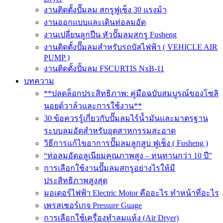
งานติดตั้งปั๊มลม สกรูฟูเช็ง 30 แรงม้า
งานออกแบบและเดินท่อลมอัด
งานเปลี่ยนลูกปืน หัวปั๊มลมสกรู Fusheng
งานติดตั้งปั๊มลมสำหรับรถบัสไฟฟ้า ( VEHICLE AIR
PUMP )
งานติดตั้งปั้มลม FSCURTIS NxB-11
บทความ
**ปลดล็อกประสิทธิภาพ: คู่มือฉบับสมบูรณ์ของโซลิ
นอยด์วาล์วและการใช้งาน**
30 ข้อควรรู้เกี่ยวกับปั๊มลมไร้น้ำมันและมาตรฐาน
ระบบลมอัดสำหรับอุตสาหกรรมสะอาด
วิธีการแก้ไขอาการปั๊มลมลูกสูบ ฟูเช็ง ( Fusheng )
“ท่อลมอัดอลูเนียมคุณภาพสูง – ทนทานกว่า 10 ปี”
การเลือกใช้งานปั๊มลมสกรูอย่างไรให้มี
ประสิทธิภาพสูงสุด
มอเตอร์ไฟฟ้า Electric Motor คืออะไร ทำหน้าที่อะไร
เพรสเชอร์เกจ Pressure Guage
การเลือกใช้เครื่องทำลมแห้ง (Air Dryer)