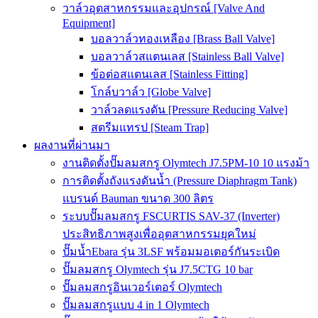
วาล์วอุตสาหกรรมและอุปกรณ์ [Valve And
Equipment]
บอลวาล์วทองเหลือง [Brass Ball Valve]
บอลวาล์วสแตนเลส [Stainless Ball Valve]
ข้อต่อสแตนเลส [Stainless Fitting]
โกล์บวาล์ว [Globe Valve]
วาล์วลดแรงดัน [Pressure Reducing Valve]
สตรีมแทรป [Steam Trap]
ผลงานที่ผ่านมา
งานติดตั้งปั๊มลมสกรู Olymtech J7.5PM-10 10 แรงม้า
การติดตั้งถังแรงดันน้ำ (Pressure Diaphragm Tank)
แบรนด์ Bauman ขนาด 300 ลิตร
ระบบปั๊มลมสกรู FSCURTIS SAV-37 (Inverter)
ประสิทธิภาพสูงเพื่ออุตสาหกรรมยุคใหม่
ปั๊มน้ำEbara รุ่น 3LSF พร้อมมอเตอร์กันระเบิด
ปั๊มลมสกรู Olymtech รุ่น J7.5CTG 10 bar
ปั๊มลมสกรูอินเวอร์เตอร์ Olymtech
ปั๊มลมสกรูแบบ 4 in 1 Olymtech