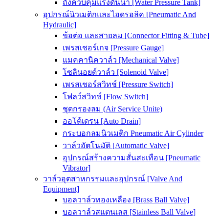
ถังควบคุมแรงดันน้ำ [Water Pressure Tank]
อุปกรณ์นิวเมติกและไฮดรอลิค [Pneumatic And
Hydraulic]
ข้อต่อ และสายลม [Connector Fitting & Tube]
เพรสเชอร์เกจ [Pressure Gauge]
แมคคานิควาล์ว [Mechanical Valve]
โซลินอยด์วาล์ว [Solenoid Valve]
เพรสเชอร์สวิทช์ [Pressure Switch]
โฟลว์สวิทช์ [Flow Switch]
ชุดกรองลม (Air Service Unite)
ออโต้เดรน [Auto Drain]
กระบอกลมนิวเมติก Pneumatic Air Cylinder
วาล์วอัตโนมัติ [Automatic Valve]
อุปกรณ์สร้างความสั่นสะเทือน [Pneumatic
Vibrator]
วาล์วอุตสาหกรรมและอุปกรณ์ [Valve And
Equipment]
บอลวาล์วทองเหลือง [Brass Ball Valve]
บอลวาล์วสแตนเลส [Stainless Ball Valve]