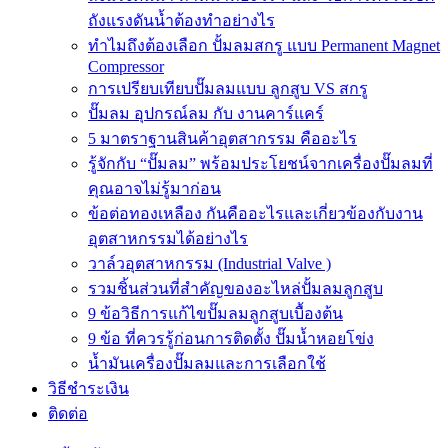
ถังแรงดันน้ำต้องทำอย่างไร
ทำไมถึงต้องเลือก ปั้มลมสกรู แบบ Permanent Magnet
Compressor
การเปรียบเทียบปั๊มลมแบบ ลูกสูบ VS สกรู
ปั๊มลม อุปกรณ์ลม กับ งานคาร์แคร์
5 มาตราฐานสินค้าอุตสากรรม คืออะไร
รู้จักกับ “ปั๊มลม” พร้อมประโยชน์จากเครื่องปั๊มลมที่
คุณอาจไม่รู้มาก่อน
ข้อต่อทองเหลือง กันคืออะไรและเกี่ยวข้องกับงาน
อุตสาหกรรมได้อย่างไร
วาล์วอุตสาหกรรม (Industrial Valve )
รวมชิ้นส่วนที่สำคัญของอะไหล่ปั้มลมลูกสูบ
9 ข้อวิธีการแก้ไขปั๊มลมลูกสูบเบื้องต้น
9 ข้อ ที่ควรรู้ก่อนการติดตั้ง ปั๊มน้ำหอยโข่ง
น้ำมันเครื่องปั๊มลมและการเลือกใช้
วิธีชำระเงิน
ติดต่อ