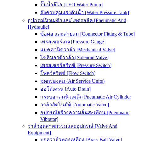
ปั๊มน้ำลีโอ [LEO Water Pump]
ถังควบคุมแรงดันน้ำ [Water Pressure Tank]
อุปกรณ์นิวเมติกและไฮดรอลิค [Pneumatic And
Hydraulic]
ข้อต่อ และสายลม [Connector Fitting & Tube]
เพรสเชอร์เกจ [Pressure Gauge]
แมคคานิควาล์ว [Mechanical Valve]
โซลินอยด์วาล์ว [Solenoid Valve]
เพรสเชอร์สวิทช์ [Pressure Switch]
โฟลว์สวิทช์ [Flow Switch]
ชุดกรองลม (Air Service Unite)
ออโต้เดรน [Auto Drain]
กระบอกลมนิวเมติก Pneumatic Air Cylinder
วาล์วอัตโนมัติ [Automatic Valve]
อุปกรณ์สร้างความสั่นสะเทือน [Pneumatic
Vibrator]
วาล์วอุตสาหกรรมและอุปกรณ์ [Valve And
Equipment]
บอลวาล์วทองเหลือง [Brass Ball Valve]