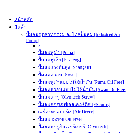
หน้าหลัก
สินค้า
ปั๊มลมอุตสาหกรรม อะไหล่ปั๊มลม [Industrial Air
Pump]
>
ปั๊มลมพูม่า [Puma]
ปั๊มลมฟูเช็ง [Fusheng]
ปั๊มลมแรงดันสูง [Shangair]
ปั๊มลมสวอน [Swan]
ปั๊มลมพูม่าแบบไม่ใช้น้ำมัน [Puma Oil Free]
ปั๊มลมสวอนแบบไม่ใช้น้ำมัน [Swan Oil Free]
ปั๊มลมสกรู [Olymtech Screw]
ปั๊มลมสกรูเอฟเอสเคอร์ติส [FScurtis]
เครื่องทำลมแห้ง [Air Dryer]
ปั๊มลม [Scroll Oil Free]
ปั๊มลมสกรูอินเวอร์เตอร์ [Olymtech]