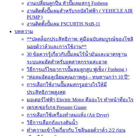
งานเปลี่ยนลูกปืน หัวปั๊มลมสกรู Fusheng
งานติดตั้งปั๊มลมสำหรับรถบัสไฟฟ้า ( VEHICLE AIR
PUMP )
งานติดตั้งปั้มลม FSCURTIS NxB-11
บทความ
**ปลดล็อกประสิทธิภาพ: คู่มือฉบับสมบูรณ์ของโซลิ
นอยด์วาล์วและการใช้งาน**
30 ข้อควรรู้เกี่ยวกับปั๊มลมไร้น้ำมันและมาตรฐาน
ระบบลมอัดสำหรับอุตสาหกรรมสะอาด
วิธีการแก้ไขอาการปั๊มลมลูกสูบ ฟูเช็ง ( Fusheng )
“ท่อลมอัดอลูเนียมคุณภาพสูง – ทนทานกว่า 10 ปี”
การเลือกใช้งานปั๊มลมสกรูอย่างไรให้มี
ประสิทธิภาพสูงสุด
มอเตอร์ไฟฟ้า Electric Motor คืออะไร ทำหน้าที่อะไร
เพรสเชอร์เกจ Pressure Guage
การเลือกใช้เครื่องทำลมแห้ง (Air Dryer)
วิธีการเลือกถังแรงดันน้ำ
ทำความเข้าใจเกี่ยวกับ โซลินอยด์วาล์ว 2/2 ก่อน