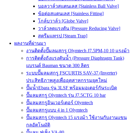
บอลวาล์วสแตนเลส [Stainless Ball Valve]
ข้อต่อสแตนเลส [Stainless Fitting]
โกล์บวาล์ว [Globe Valve]
วาล์วลดแรงดัน [Pressure Reducing Valve]
สตรีมแทรป [Steam Trap]
ผลงานที่ผ่านมา
งานติดตั้งปั๊มลมสกรู Olymtech J7.5PM-10 10 แรงม้า
การติดตั้งถังแรงดันน้ำ (Pressure Diaphragm Tank)
แบรนด์ Bauman ขนาด 300 ลิตร
ระบบปั๊มลมสกรู FSCURTIS SAV-37 (Inverter)
ประสิทธิภาพสูงเพื่ออุตสาหกรรมยุคใหม่
ปั๊มน้ำEbara รุ่น 3LSF พร้อมมอเตอร์กันระเบิด
ปั๊มลมสกรู Olymtech รุ่น J7.5CTG 10 bar
ปั๊มลมสกรูอินเวอร์เตอร์ Olymtech
ปั๊มลมสกรูแบบ 4 in 1 Olymtech
ปั๊มลมสกรู Olymtech 15 แรงม้า ใช้งานกับงานแขน
กลอัตโนมัติ
ปั๊มลม ฟูเช็ง VA-80