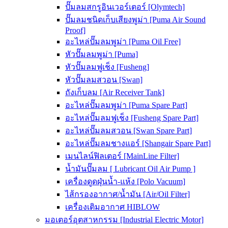
ปั๊มลมสกรูอินเวอร์เตอร์ [Olymtech]
ปั๊มลมชนิดเก็บเสียงพูม่า [Puma Air Sound
Proof]
อะไหล่ปั๊มลมพูม่า [Puma Oil Free]
หัวปั๊มลมพูม่า [Puma]
หัวปั๊มลมฟูเช็ง [Fusheng]
หัวปั๊มลมสวอน [Swan]
ถังเก็บลม [Air Receiver Tank]
อะไหล่ปั๊มลมพูม่า [Puma Spare Part]
อะไหล่ปั๊มลมฟูเช็ง [Fusheng Spare Part]
อะไหล่ปั๊มลมสวอน [Swan Spare Part]
อะไหล่ปั๊มลมชางแอร์ [Shangair Spare Part]
เมนไลน์ฟิลเตอร์ [MainLine Filter]
น้ำมันปั๊มลม [ Lubricant Oil Air Pump ]
เครื่องดูดฝุ่นน้ำ-แห้ง [Polo Vacuum]
ไส้กรองอากาศ/น้ำมัน [Air/Oil Filter]
เครื่องเติมอากาศ HIBLOW
มอเตอร์อุตสาหกรรม [Industrial Electric Motor]