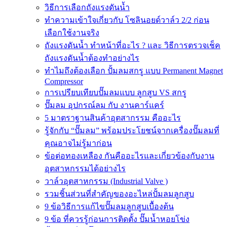
วิธีการเลือกถังแรงดันน้ำ
ทำความเข้าใจเกี่ยวกับ โซลินอยด์วาล์ว 2/2 ก่อน
เลือกใช้งานจริง
ถังแรงดันน้ำ ทำหน้าที่อะไร ? และ วิธีการตรวจเช็ค
ถังแรงดันน้ำต้องทำอย่างไร
ทำไมถึงต้องเลือก ปั้มลมสกรู แบบ Permanent Magnet
Compressor
การเปรียบเทียบปั๊มลมแบบ ลูกสูบ VS สกรู
ปั๊มลม อุปกรณ์ลม กับ งานคาร์แคร์
5 มาตราฐานสินค้าอุตสากรรม คืออะไร
รู้จักกับ “ปั๊มลม” พร้อมประโยชน์จากเครื่องปั๊มลมที่
คุณอาจไม่รู้มาก่อน
ข้อต่อทองเหลือง กันคืออะไรและเกี่ยวข้องกับงาน
อุตสาหกรรมได้อย่างไร
วาล์วอุตสาหกรรม (Industrial Valve )
รวมชิ้นส่วนที่สำคัญของอะไหล่ปั้มลมลูกสูบ
9 ข้อวิธีการแก้ไขปั๊มลมลูกสูบเบื้องต้น
9 ข้อ ที่ควรรู้ก่อนการติดตั้ง ปั๊มน้ำหอยโข่ง