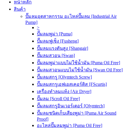
หน้าหลัก
สินค้า
ปั๊มลมอุตสาหกรรม อะไหล่ปั๊มลม [Industrial Air
Pump]
>
ปั๊มลมพูม่า [Puma]
ปั๊มลมฟูเช็ง [Fusheng]
ปั๊มลมแรงดันสูง [Shangair]
ปั๊มลมสวอน [Swan]
ปั๊มลมพูม่าแบบไม่ใช้น้ำมัน [Puma Oil Free]
ปั๊มลมสวอนแบบไม่ใช้น้ำมัน [Swan Oil Free]
ปั๊มลมสกรู [Olymtech Screw]
ปั๊มลมสกรูเอฟเอสเคอร์ติส [FScurtis]
เครื่องทำลมแห้ง [Air Dryer]
ปั๊มลม [Scroll Oil Free]
ปั๊มลมสกรูอินเวอร์เตอร์ [Olymtech]
ปั๊มลมชนิดเก็บเสียงพูม่า [Puma Air Sound
Proof]
อะไหล่ปั๊มลมพูม่า [Puma Oil Free]