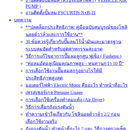
งานติดตั้งปั๊มลมสำหรับรถบัสไฟฟ้า ( VEHICLE AIR
PUMP )
งานติดตั้งปั้มลม FSCURTIS NxB-11
บทความ
**ปลดล็อกประสิทธิภาพ: คู่มือฉบับสมบูรณ์ของโซลิ
นอยด์วาล์วและการใช้งาน**
30 ข้อควรรู้เกี่ยวกับปั๊มลมไร้น้ำมันและมาตรฐาน
ระบบลมอัดสำหรับอุตสาหกรรมสะอาด
วิธีการแก้ไขอาการปั๊มลมลูกสูบ ฟูเช็ง ( Fusheng )
“ท่อลมอัดอลูเนียมคุณภาพสูง – ทนทานกว่า 10 ปี”
การเลือกใช้งานปั๊มลมสกรูอย่างไรให้มี
ประสิทธิภาพสูงสุด
มอเตอร์ไฟฟ้า Electric Motor คืออะไร ทำหน้าที่อะไร
เพรสเชอร์เกจ Pressure Guage
การเลือกใช้เครื่องทำลมแห้ง (Air Dryer)
วิธีการเลือกถังแรงดันน้ำ
ทำความเข้าใจเกี่ยวกับ โซลินอยด์วาล์ว 2/2 ก่อน
เลือกใช้งานจริง
ถังแรงดันน้ำ ทำหน้าที่อะไร ? และ วิธีการตรวจเช็ค