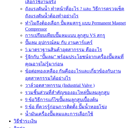
เลือกใช้งานจริง
ถังแรงดันน้ำ ทำหน้าที่อะไร ? และ วิธีการตรวจเช็ค
ถังแรงดันน้ำต้องทำอย่างไร
ทำไมถึงต้องเลือก ปั้มลมสกรู แบบ Permanent Magnet
Compressor
การเปรียบเทียบปั๊มลมแบบ ลูกสูบ VS สกรู
ปั๊มลม อุปกรณ์ลม กับ งานคาร์แคร์
5 มาตราฐานสินค้าอุตสากรรม คืออะไร
รู้จักกับ “ปั๊มลม” พร้อมประโยชน์จากเครื่องปั๊มลมที่
คุณอาจไม่รู้มาก่อน
ข้อต่อทองเหลือง กันคืออะไรและเกี่ยวข้องกับงาน
อุตสาหกรรมได้อย่างไร
วาล์วอุตสาหกรรม (Industrial Valve )
รวมชิ้นส่วนที่สำคัญของอะไหล่ปั้มลมลูกสูบ
9 ข้อวิธีการแก้ไขปั๊มลมลูกสูบเบื้องต้น
9 ข้อ ที่ควรรู้ก่อนการติดตั้ง ปั๊มน้ำหอยโข่ง
น้ำมันเครื่องปั๊มลมและการเลือกใช้
วิธีชำระเงิน