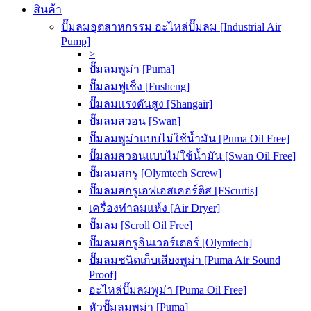
สินค้า
ปั๊มลมอุตสาหกรรม อะไหล่ปั๊มลม [Industrial Air
Pump]
>
ปั๊มลมพูม่า [Puma]
ปั๊มลมฟูเช็ง [Fusheng]
ปั๊มลมแรงดันสูง [Shangair]
ปั๊มลมสวอน [Swan]
ปั๊มลมพูม่าแบบไม่ใช้น้ำมัน [Puma Oil Free]
ปั๊มลมสวอนแบบไม่ใช้น้ำมัน [Swan Oil Free]
ปั๊มลมสกรู [Olymtech Screw]
ปั๊มลมสกรูเอฟเอสเคอร์ติส [FScurtis]
เครื่องทำลมแห้ง [Air Dryer]
ปั๊มลม [Scroll Oil Free]
ปั๊มลมสกรูอินเวอร์เตอร์ [Olymtech]
ปั๊มลมชนิดเก็บเสียงพูม่า [Puma Air Sound
Proof]
อะไหล่ปั๊มลมพูม่า [Puma Oil Free]
หัวปั๊มลมพูม่า [Puma]