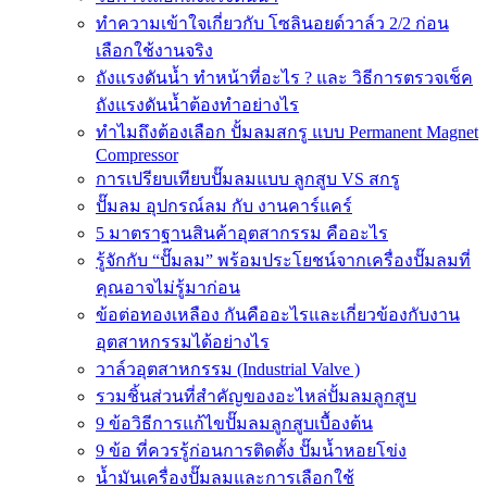
ทำความเข้าใจเกี่ยวกับ โซลินอยด์วาล์ว 2/2 ก่อน
เลือกใช้งานจริง
ถังแรงดันน้ำ ทำหน้าที่อะไร ? และ วิธีการตรวจเช็ค
ถังแรงดันน้ำต้องทำอย่างไร
ทำไมถึงต้องเลือก ปั้มลมสกรู แบบ Permanent Magnet
Compressor
การเปรียบเทียบปั๊มลมแบบ ลูกสูบ VS สกรู
ปั๊มลม อุปกรณ์ลม กับ งานคาร์แคร์
5 มาตราฐานสินค้าอุตสากรรม คืออะไร
รู้จักกับ “ปั๊มลม” พร้อมประโยชน์จากเครื่องปั๊มลมที่
คุณอาจไม่รู้มาก่อน
ข้อต่อทองเหลือง กันคืออะไรและเกี่ยวข้องกับงาน
อุตสาหกรรมได้อย่างไร
วาล์วอุตสาหกรรม (Industrial Valve )
รวมชิ้นส่วนที่สำคัญของอะไหล่ปั้มลมลูกสูบ
9 ข้อวิธีการแก้ไขปั๊มลมลูกสูบเบื้องต้น
9 ข้อ ที่ควรรู้ก่อนการติดตั้ง ปั๊มน้ำหอยโข่ง
น้ำมันเครื่องปั๊มลมและการเลือกใช้