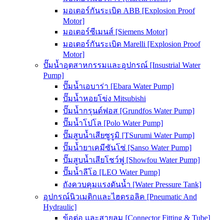
มอเตอร์กันระเบิด ABB [Explosion Proof
Motor]
มอเตอร์ซีเมนส์ [Siemens Motor]
มอเตอร์กันระเบิด Marelli [Explosion Proof
Motor]
ปั๊มน้ำอุตสาหกรรมและอุปกรณ์ [Insustrial Water
Pump]
ปั๊มน้ำเอบาร่า [Ebara Water Pump]
ปั๊มน้ำหอยโข่ง Mitsubishi
ปั๊มน้ำกรุนด์ฟอส [Grundfos Water Pump]
ปั๊มน้ำโปโล [Polo Water Pump]
ปั๊มสูบน้ำเสียซูรูมิ [TSurumi Water Pump]
ปั๊มน้ำยาเคมีซันโซ่ [Sanso Water Pump]
ปั๊มสูบน้ำเสียโชว์ฟู [Showfou Water Pump]
ปั๊มน้ำลีโอ [LEO Water Pump]
ถังควบคุมแรงดันน้ำ [Water Pressure Tank]
อุปกรณ์นิวเมติกและไฮดรอลิค [Pneumatic And
Hydraulic]
ข้อต่อ และสายลม [Connector Fitting & Tube]