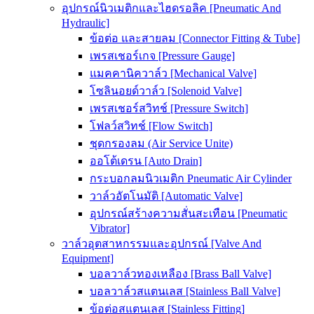
อุปกรณ์นิวเมติกและไฮดรอลิค [Pneumatic And
Hydraulic]
ข้อต่อ และสายลม [Connector Fitting & Tube]
เพรสเชอร์เกจ [Pressure Gauge]
แมคคานิควาล์ว [Mechanical Valve]
โซลินอยด์วาล์ว [Solenoid Valve]
เพรสเชอร์สวิทช์ [Pressure Switch]
โฟลว์สวิทช์ [Flow Switch]
ชุดกรองลม (Air Service Unite)
ออโต้เดรน [Auto Drain]
กระบอกลมนิวเมติก Pneumatic Air Cylinder
วาล์วอัตโนมัติ [Automatic Valve]
อุปกรณ์สร้างความสั่นสะเทือน [Pneumatic
Vibrator]
วาล์วอุตสาหกรรมและอุปกรณ์ [Valve And
Equipment]
บอลวาล์วทองเหลือง [Brass Ball Valve]
บอลวาล์วสแตนเลส [Stainless Ball Valve]
ข้อต่อสแตนเลส [Stainless Fitting]