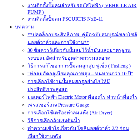
งานติดตั้งปั๊มลมสำหรับรถบัสไฟฟ้า ( VEHICLE AIR
PUMP )
งานติดตั้งปั้มลม FSCURTIS NxB-11
บทความ
**ปลดล็อกประสิทธิภาพ: คู่มือฉบับสมบูรณ์ของโซลิ
นอยด์วาล์วและการใช้งาน**
30 ข้อควรรู้เกี่ยวกับปั๊มลมไร้น้ำมันและมาตรฐาน
ระบบลมอัดสำหรับอุตสาหกรรมสะอาด
วิธีการแก้ไขอาการปั๊มลมลูกสูบ ฟูเช็ง ( Fusheng )
“ท่อลมอัดอลูเนียมคุณภาพสูง – ทนทานกว่า 10 ปี”
การเลือกใช้งานปั๊มลมสกรูอย่างไรให้มี
ประสิทธิภาพสูงสุด
มอเตอร์ไฟฟ้า Electric Motor คืออะไร ทำหน้าที่อะไร
เพรสเชอร์เกจ Pressure Guage
การเลือกใช้เครื่องทำลมแห้ง (Air Dryer)
วิธีการเลือกถังแรงดันน้ำ
ทำความเข้าใจเกี่ยวกับ โซลินอยด์วาล์ว 2/2 ก่อน
เลือกใช้งานจริง