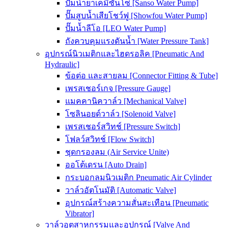
ปั๊มน้ำยาเคมีซันโซ่ [Sanso Water Pump]
ปั๊มสูบน้ำเสียโชว์ฟู [Showfou Water Pump]
ปั๊มน้ำลีโอ [LEO Water Pump]
ถังควบคุมแรงดันน้ำ [Water Pressure Tank]
อุปกรณ์นิวเมติกและไฮดรอลิค [Pneumatic And
Hydraulic]
ข้อต่อ และสายลม [Connector Fitting & Tube]
เพรสเชอร์เกจ [Pressure Gauge]
แมคคานิควาล์ว [Mechanical Valve]
โซลินอยด์วาล์ว [Solenoid Valve]
เพรสเชอร์สวิทช์ [Pressure Switch]
โฟลว์สวิทช์ [Flow Switch]
ชุดกรองลม (Air Service Unite)
ออโต้เดรน [Auto Drain]
กระบอกลมนิวเมติก Pneumatic Air Cylinder
วาล์วอัตโนมัติ [Automatic Valve]
อุปกรณ์สร้างความสั่นสะเทือน [Pneumatic
Vibrator]
วาล์วอุตสาหกรรมและอุปกรณ์ [Valve And