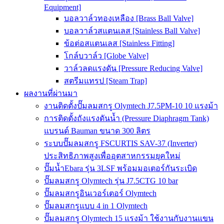
Equipment]
บอลวาล์วทองเหลือง [Brass Ball Valve]
บอลวาล์วสแตนเลส [Stainless Ball Valve]
ข้อต่อสแตนเลส [Stainless Fitting]
โกล์บวาล์ว [Globe Valve]
วาล์วลดแรงดัน [Pressure Reducing Valve]
สตรีมแทรป [Steam Trap]
ผลงานที่ผ่านมา
งานติดตั้งปั๊มลมสกรู Olymtech J7.5PM-10 10 แรงม้า
การติดตั้งถังแรงดันน้ำ (Pressure Diaphragm Tank)
แบรนด์ Bauman ขนาด 300 ลิตร
ระบบปั๊มลมสกรู FSCURTIS SAV-37 (Inverter)
ประสิทธิภาพสูงเพื่ออุตสาหกรรมยุคใหม่
ปั๊มน้ำEbara รุ่น 3LSF พร้อมมอเตอร์กันระเบิด
ปั๊มลมสกรู Olymtech รุ่น J7.5CTG 10 bar
ปั๊มลมสกรูอินเวอร์เตอร์ Olymtech
ปั๊มลมสกรูแบบ 4 in 1 Olymtech
ปั๊มลมสกรู Olymtech 15 แรงม้า ใช้งานกับงานแขน