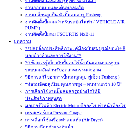
งานติดตั้งปั๊มลม สกรูฟูเช็ง 30 แรงม้า
งานออกแบบและเดินท่อลมอัด
งานเปลี่ยนลูกปืน หัวปั๊มลมสกรู Fusheng
งานติดตั้งปั๊มลมสำหรับรถบัสไฟฟ้า ( VEHICLE AIR
PUMP )
งานติดตั้งปั้มลม FSCURTIS NxB-11
บทความ
**ปลดล็อกประสิทธิภาพ: คู่มือฉบับสมบูรณ์ของโซลิ
นอยด์วาล์วและการใช้งาน**
30 ข้อควรรู้เกี่ยวกับปั๊มลมไร้น้ำมันและมาตรฐาน
ระบบลมอัดสำหรับอุตสาหกรรมสะอาด
วิธีการแก้ไขอาการปั๊มลมลูกสูบ ฟูเช็ง ( Fusheng )
“ท่อลมอัดอลูเนียมคุณภาพสูง – ทนทานกว่า 10 ปี”
การเลือกใช้งานปั๊มลมสกรูอย่างไรให้มี
ประสิทธิภาพสูงสุด
มอเตอร์ไฟฟ้า Electric Motor คืออะไร ทำหน้าที่อะไร
เพรสเชอร์เกจ Pressure Guage
การเลือกใช้เครื่องทำลมแห้ง (Air Dryer)
วิธีการเลือกถังแรงดันน้ำ