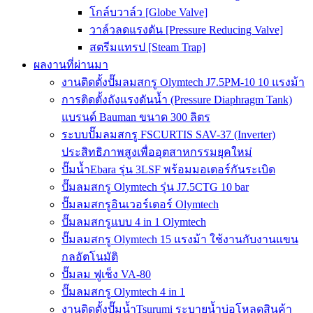
โกล์บวาล์ว [Globe Valve]
วาล์วลดแรงดัน [Pressure Reducing Valve]
สตรีมแทรป [Steam Trap]
ผลงานที่ผ่านมา
งานติดตั้งปั๊มลมสกรู Olymtech J7.5PM-10 10 แรงม้า
การติดตั้งถังแรงดันน้ำ (Pressure Diaphragm Tank)
แบรนด์ Bauman ขนาด 300 ลิตร
ระบบปั๊มลมสกรู FSCURTIS SAV-37 (Inverter)
ประสิทธิภาพสูงเพื่ออุตสาหกรรมยุคใหม่
ปั๊มน้ำEbara รุ่น 3LSF พร้อมมอเตอร์กันระเบิด
ปั๊มลมสกรู Olymtech รุ่น J7.5CTG 10 bar
ปั๊มลมสกรูอินเวอร์เตอร์ Olymtech
ปั๊มลมสกรูแบบ 4 in 1 Olymtech
ปั๊มลมสกรู Olymtech 15 แรงม้า ใช้งานกับงานแขน
กลอัตโนมัติ
ปั๊มลม ฟูเช็ง VA-80
ปั๊มลมสกรู Olymtech 4 in 1
งานติดตั้งปั๊มน้ำTsurumi ระบายน้ำบ่อโหลดสินค้า