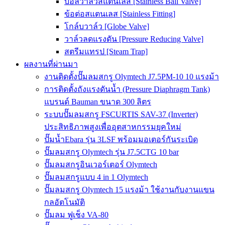
บอลวาล์วสแตนเลส [Stainless Ball Valve]
ข้อต่อสแตนเลส [Stainless Fitting]
โกล์บวาล์ว [Globe Valve]
วาล์วลดแรงดัน [Pressure Reducing Valve]
สตรีมแทรป [Steam Trap]
ผลงานที่ผ่านมา
งานติดตั้งปั๊มลมสกรู Olymtech J7.5PM-10 10 แรงม้า
การติดตั้งถังแรงดันน้ำ (Pressure Diaphragm Tank)
แบรนด์ Bauman ขนาด 300 ลิตร
ระบบปั๊มลมสกรู FSCURTIS SAV-37 (Inverter)
ประสิทธิภาพสูงเพื่ออุตสาหกรรมยุคใหม่
ปั๊มน้ำEbara รุ่น 3LSF พร้อมมอเตอร์กันระเบิด
ปั๊มลมสกรู Olymtech รุ่น J7.5CTG 10 bar
ปั๊มลมสกรูอินเวอร์เตอร์ Olymtech
ปั๊มลมสกรูแบบ 4 in 1 Olymtech
ปั๊มลมสกรู Olymtech 15 แรงม้า ใช้งานกับงานแขน
กลอัตโนมัติ
ปั๊มลม ฟูเช็ง VA-80