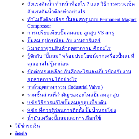
ถังแรงดันน้ำ ทำหน้าที่อะไร ? และ วิธีการตรวจเช็ค
ถังแรงดันน้ำต้องทำอย่างไร
ทำไมถึงต้องเลือก ปั้มลมสกรู แบบ Permanent Magnet
Compressor
การเปรียบเทียบปั๊มลมแบบ ลูกสูบ VS สกรู
ปั๊มลม อุปกรณ์ลม กับ งานคาร์แคร์
5 มาตราฐานสินค้าอุตสากรรม คืออะไร
รู้จักกับ “ปั๊มลม” พร้อมประโยชน์จากเครื่องปั๊มลมที่
คุณอาจไม่รู้มาก่อน
ข้อต่อทองเหลือง กันคืออะไรและเกี่ยวข้องกับงาน
อุตสาหกรรมได้อย่างไร
วาล์วอุตสาหกรรม (Industrial Valve )
รวมชิ้นส่วนที่สำคัญของอะไหล่ปั้มลมลูกสูบ
9 ข้อวิธีการแก้ไขปั๊มลมลูกสูบเบื้องต้น
9 ข้อ ที่ควรรู้ก่อนการติดตั้ง ปั๊มน้ำหอยโข่ง
น้ำมันเครื่องปั๊มลมและการเลือกใช้
วิธีชำระเงิน
ติดต่อ