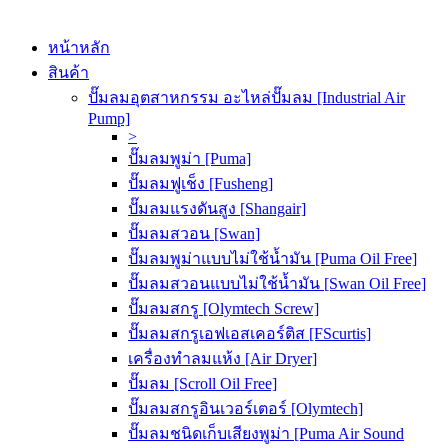
หน้าหลัก
สินค้า
ปั๊มลมอุตสาหกรรม อะไหล่ปั๊มลม [Industrial Air
Pump]
>
ปั๊มลมพูม่า [Puma]
ปั๊มลมฟูเช็ง [Fusheng]
ปั๊มลมแรงดันสูง [Shangair]
ปั๊มลมสวอน [Swan]
ปั๊มลมพูม่าแบบไม่ใช้น้ำมัน [Puma Oil Free]
ปั๊มลมสวอนแบบไม่ใช้น้ำมัน [Swan Oil Free]
ปั๊มลมสกรู [Olymtech Screw]
ปั๊มลมสกรูเอฟเอสเคอร์ติส [FScurtis]
เครื่องทำลมแห้ง [Air Dryer]
ปั๊มลม [Scroll Oil Free]
ปั๊มลมสกรูอินเวอร์เตอร์ [Olymtech]
ปั๊มลมชนิดเก็บเสียงพูม่า [Puma Air Sound