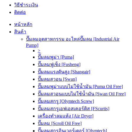
วิธีชำระเงิน
ติดต่อ
หน้าหลัก
สินค้า
ปั๊มลมอุตสาหกรรม อะไหล่ปั๊มลม [Industrial Air
Pump]
>
ปั๊มลมพูม่า [Puma]
ปั๊มลมฟูเช็ง [Fusheng]
ปั๊มลมแรงดันสูง [Shangair]
ปั๊มลมสวอน [Swan]
ปั๊มลมพูม่าแบบไม่ใช้น้ำมัน [Puma Oil Free]
ปั๊มลมสวอนแบบไม่ใช้น้ำมัน [Swan Oil Free]
ปั๊มลมสกรู [Olymtech Screw]
ปั๊มลมสกรูเอฟเอสเคอร์ติส [FScurtis]
เครื่องทำลมแห้ง [Air Dryer]
ปั๊มลม [Scroll Oil Free]
ปั๊มลมสกรูอินเวอร์เตอร์ [Olymtech]