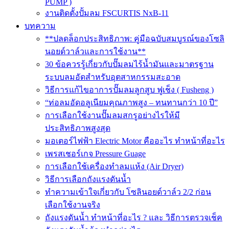
PUMP )
งานติดตั้งปั้มลม FSCURTIS NxB-11
บทความ
**ปลดล็อกประสิทธิภาพ: คู่มือฉบับสมบูรณ์ของโซลิ
นอยด์วาล์วและการใช้งาน**
30 ข้อควรรู้เกี่ยวกับปั๊มลมไร้น้ำมันและมาตรฐาน
ระบบลมอัดสำหรับอุตสาหกรรมสะอาด
วิธีการแก้ไขอาการปั๊มลมลูกสูบ ฟูเช็ง ( Fusheng )
“ท่อลมอัดอลูเนียมคุณภาพสูง – ทนทานกว่า 10 ปี”
การเลือกใช้งานปั๊มลมสกรูอย่างไรให้มี
ประสิทธิภาพสูงสุด
มอเตอร์ไฟฟ้า Electric Motor คืออะไร ทำหน้าที่อะไร
เพรสเชอร์เกจ Pressure Guage
การเลือกใช้เครื่องทำลมแห้ง (Air Dryer)
วิธีการเลือกถังแรงดันน้ำ
ทำความเข้าใจเกี่ยวกับ โซลินอยด์วาล์ว 2/2 ก่อน
เลือกใช้งานจริง
ถังแรงดันน้ำ ทำหน้าที่อะไร ? และ วิธีการตรวจเช็ค