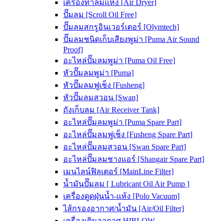
เครื่องทำลมแห้ง [Air Dryer]
ปั๊มลม [Scroll Oil Free]
ปั๊มลมสกรูอินเวอร์เตอร์ [Olymtech]
ปั๊มลมชนิดเก็บเสียงพูม่า [Puma Air Sound
Proof]
อะไหล่ปั๊มลมพูม่า [Puma Oil Free]
หัวปั๊มลมพูม่า [Puma]
หัวปั๊มลมฟูเช็ง [Fusheng]
หัวปั๊มลมสวอน [Swan]
ถังเก็บลม [Air Receiver Tank]
อะไหล่ปั๊มลมพูม่า [Puma Spare Part]
อะไหล่ปั๊มลมฟูเช็ง [Fusheng Spare Part]
อะไหล่ปั๊มลมสวอน [Swan Spare Part]
อะไหล่ปั๊มลมชางแอร์ [Shangair Spare Part]
เมนไลน์ฟิลเตอร์ [MainLine Filter]
น้ำมันปั๊มลม [ Lubricant Oil Air Pump ]
เครื่องดูดฝุ่นน้ำ-แห้ง [Polo Vacuum]
ไส้กรองอากาศ/น้ำมัน [Air/Oil Filter]
เครื่องเติมอากาศ HIBLOW