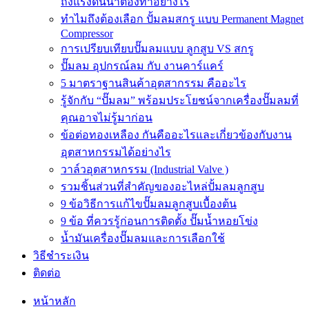
ถังแรงดันน้ำต้องทำอย่างไร
ทำไมถึงต้องเลือก ปั้มลมสกรู แบบ Permanent Magnet
Compressor
การเปรียบเทียบปั๊มลมแบบ ลูกสูบ VS สกรู
ปั๊มลม อุปกรณ์ลม กับ งานคาร์แคร์
5 มาตราฐานสินค้าอุตสากรรม คืออะไร
รู้จักกับ “ปั๊มลม” พร้อมประโยชน์จากเครื่องปั๊มลมที่
คุณอาจไม่รู้มาก่อน
ข้อต่อทองเหลือง กันคืออะไรและเกี่ยวข้องกับงาน
อุตสาหกรรมได้อย่างไร
วาล์วอุตสาหกรรม (Industrial Valve )
รวมชิ้นส่วนที่สำคัญของอะไหล่ปั้มลมลูกสูบ
9 ข้อวิธีการแก้ไขปั๊มลมลูกสูบเบื้องต้น
9 ข้อ ที่ควรรู้ก่อนการติดตั้ง ปั๊มน้ำหอยโข่ง
น้ำมันเครื่องปั๊มลมและการเลือกใช้
วิธีชำระเงิน
ติดต่อ
หน้าหลัก