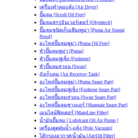
เครื่องทำลมแห้ง [Air Dryer]
ปั๊มลม [Scroll Oil Free]
ปั๊มลมสกรูอินเวอร์เตอร์ [Olymtech]
ปั๊มลมชนิดเก็บเสียงพูม่า [Puma Air Sound
Proof]
อะไหล่ปั๊มลมพูม่า [Puma Oil Free]
หัวปั๊มลมพูม่า [Puma]
หัวปั๊มลมฟูเช็ง [Fusheng]
หัวปั๊มลมสวอน [Swan]
ถังเก็บลม [Air Receiver Tank]
อะไหล่ปั๊มลมพูม่า [Puma Spare Part]
อะไหล่ปั๊มลมฟูเช็ง [Fusheng Spare Part]
อะไหล่ปั๊มลมสวอน [Swan Spare Part]
อะไหล่ปั๊มลมชางแอร์ [Shangair Spare Part]
เมนไลน์ฟิลเตอร์ [MainLine Filter]
น้ำมันปั๊มลม [ Lubricant Oil Air Pump ]
เครื่องดูดฝุ่นน้ำ-แห้ง [Polo Vacuum]
ไส้กรองอากาศ/น้ำมัน [Air/Oil Filter]