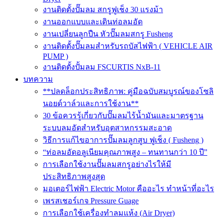
งานติดตั้งปั๊มลม สกรูฟูเช็ง 30 แรงม้า
งานออกแบบและเดินท่อลมอัด
งานเปลี่ยนลูกปืน หัวปั๊มลมสกรู Fusheng
งานติดตั้งปั๊มลมสำหรับรถบัสไฟฟ้า ( VEHICLE AIR
PUMP )
งานติดตั้งปั้มลม FSCURTIS NxB-11
บทความ
**ปลดล็อกประสิทธิภาพ: คู่มือฉบับสมบูรณ์ของโซลิ
นอยด์วาล์วและการใช้งาน**
30 ข้อควรรู้เกี่ยวกับปั๊มลมไร้น้ำมันและมาตรฐาน
ระบบลมอัดสำหรับอุตสาหกรรมสะอาด
วิธีการแก้ไขอาการปั๊มลมลูกสูบ ฟูเช็ง ( Fusheng )
“ท่อลมอัดอลูเนียมคุณภาพสูง – ทนทานกว่า 10 ปี”
การเลือกใช้งานปั๊มลมสกรูอย่างไรให้มี
ประสิทธิภาพสูงสุด
มอเตอร์ไฟฟ้า Electric Motor คืออะไร ทำหน้าที่อะไร
เพรสเชอร์เกจ Pressure Guage
การเลือกใช้เครื่องทำลมแห้ง (Air Dryer)