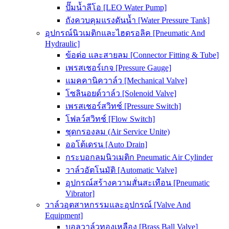
ปั๊มน้ำลีโอ [LEO Water Pump]
ถังควบคุมแรงดันน้ำ [Water Pressure Tank]
อุปกรณ์นิวเมติกและไฮดรอลิค [Pneumatic And
Hydraulic]
ข้อต่อ และสายลม [Connector Fitting & Tube]
เพรสเชอร์เกจ [Pressure Gauge]
แมคคานิควาล์ว [Mechanical Valve]
โซลินอยด์วาล์ว [Solenoid Valve]
เพรสเชอร์สวิทช์ [Pressure Switch]
โฟลว์สวิทช์ [Flow Switch]
ชุดกรองลม (Air Service Unite)
ออโต้เดรน [Auto Drain]
กระบอกลมนิวเมติก Pneumatic Air Cylinder
วาล์วอัตโนมัติ [Automatic Valve]
อุปกรณ์สร้างความสั่นสะเทือน [Pneumatic
Vibrator]
วาล์วอุตสาหกรรมและอุปกรณ์ [Valve And
Equipment]
บอลวาล์วทองเหลือง [Brass Ball Valve]