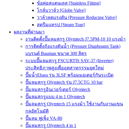
ข้อต่อสแตนเลส [Stainless Fitting]
โกล์บวาล์ว [Globe Valve]
วาล์วลดแรงดัน [Pressure Reducing Valve]
สตรีมแทรป [Steam Trap]
ผลงานที่ผ่านมา
งานติดตั้งปั๊มลมสกรู Olymtech J7.5PM-10 10 แรงม้า
การติดตั้งถังแรงดันน้ำ (Pressure Diaphragm Tank)
แบรนด์ Bauman ขนาด 300 ลิตร
ระบบปั๊มลมสกรู FSCURTIS SAV-37 (Inverter)
ประสิทธิภาพสูงเพื่ออุตสาหกรรมยุคใหม่
ปั๊มน้ำEbara รุ่น 3LSF พร้อมมอเตอร์กันระเบิด
ปั๊มลมสกรู Olymtech รุ่น J7.5CTG 10 bar
ปั๊มลมสกรูอินเวอร์เตอร์ Olymtech
ปั๊มลมสกรูแบบ 4 in 1 Olymtech
ปั๊มลมสกรู Olymtech 15 แรงม้า ใช้งานกับงานแขน
กลอัตโนมัติ
ปั๊มลม ฟูเช็ง VA-80
ปั๊มลมสกรู Olymtech 4 in 1