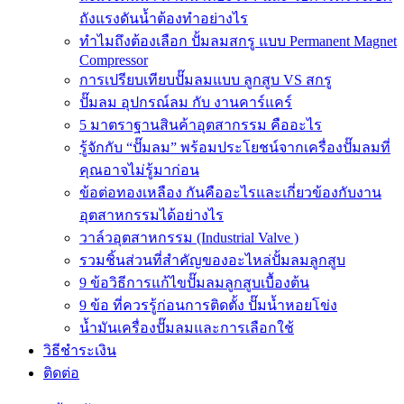
ถังแรงดันน้ำต้องทำอย่างไร
ทำไมถึงต้องเลือก ปั้มลมสกรู แบบ Permanent Magnet
Compressor
การเปรียบเทียบปั๊มลมแบบ ลูกสูบ VS สกรู
ปั๊มลม อุปกรณ์ลม กับ งานคาร์แคร์
5 มาตราฐานสินค้าอุตสากรรม คืออะไร
รู้จักกับ “ปั๊มลม” พร้อมประโยชน์จากเครื่องปั๊มลมที่
คุณอาจไม่รู้มาก่อน
ข้อต่อทองเหลือง กันคืออะไรและเกี่ยวข้องกับงาน
อุตสาหกรรมได้อย่างไร
วาล์วอุตสาหกรรม (Industrial Valve )
รวมชิ้นส่วนที่สำคัญของอะไหล่ปั้มลมลูกสูบ
9 ข้อวิธีการแก้ไขปั๊มลมลูกสูบเบื้องต้น
9 ข้อ ที่ควรรู้ก่อนการติดตั้ง ปั๊มน้ำหอยโข่ง
น้ำมันเครื่องปั๊มลมและการเลือกใช้
วิธีชำระเงิน
ติดต่อ