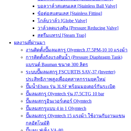
บอลวาล์วสแตนเลส [Stainless Ball Valve]
ข้อต่อสแตนเลส [Stainless Fitting]
โกล์บวาล์ว [Globe Valve]
วาล์วลดแรงดัน [Pressure Reducing Valve]
สตรีมแทรป [Steam Trap]
ผลงานที่ผ่านมา
งานติดตั้งปั๊มลมสกรู Olymtech J7.5PM-10 10 แรงม้า
การติดตั้งถังแรงดันน้ำ (Pressure Diaphragm Tank)
แบรนด์ Bauman ขนาด 300 ลิตร
ระบบปั๊มลมสกรู FSCURTIS SAV-37 (Inverter)
ประสิทธิภาพสูงเพื่ออุตสาหกรรมยุคใหม่
ปั๊มน้ำEbara รุ่น 3LSF พร้อมมอเตอร์กันระเบิด
ปั๊มลมสกรู Olymtech รุ่น J7.5CTG 10 bar
ปั๊มลมสกรูอินเวอร์เตอร์ Olymtech
ปั๊มลมสกรูแบบ 4 in 1 Olymtech
ปั๊มลมสกรู Olymtech 15 แรงม้า ใช้งานกับงานแขน
กลอัตโนมัติ
ปั๊มลม ฟูเช็ง VA-80