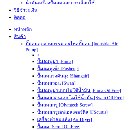
น้ำมันเครื่องปั๊มลมและการเลือกใช้
วิธีชำระเงิน
ติดต่อ
หน้าหลัก
สินค้า
ปั๊มลมอุตสาหกรรม อะไหล่ปั๊มลม [Industrial Air
Pump]
>
ปั๊มลมพูม่า [Puma]
ปั๊มลมฟูเช็ง [Fusheng]
ปั๊มลมแรงดันสูง [Shangair]
ปั๊มลมสวอน [Swan]
ปั๊มลมพูม่าแบบไม่ใช้น้ำมัน [Puma Oil Free]
ปั๊มลมสวอนแบบไม่ใช้น้ำมัน [Swan Oil Free]
ปั๊มลมสกรู [Olymtech Screw]
ปั๊มลมสกรูเอฟเอสเคอร์ติส [FScurtis]
เครื่องทำลมแห้ง [Air Dryer]
ปั๊มลม [Scroll Oil Free]