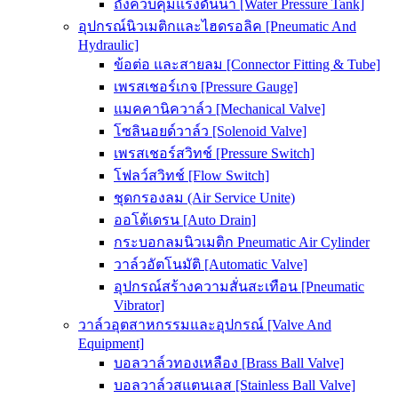
ถังควบคุมแรงดันน้ำ [Water Pressure Tank]
อุปกรณ์นิวเมติกและไฮดรอลิค [Pneumatic And
Hydraulic]
ข้อต่อ และสายลม [Connector Fitting & Tube]
เพรสเชอร์เกจ [Pressure Gauge]
แมคคานิควาล์ว [Mechanical Valve]
โซลินอยด์วาล์ว [Solenoid Valve]
เพรสเชอร์สวิทช์ [Pressure Switch]
โฟลว์สวิทช์ [Flow Switch]
ชุดกรองลม (Air Service Unite)
ออโต้เดรน [Auto Drain]
กระบอกลมนิวเมติก Pneumatic Air Cylinder
วาล์วอัตโนมัติ [Automatic Valve]
อุปกรณ์สร้างความสั่นสะเทือน [Pneumatic
Vibrator]
วาล์วอุตสาหกรรมและอุปกรณ์ [Valve And
Equipment]
บอลวาล์วทองเหลือง [Brass Ball Valve]
บอลวาล์วสแตนเลส [Stainless Ball Valve]