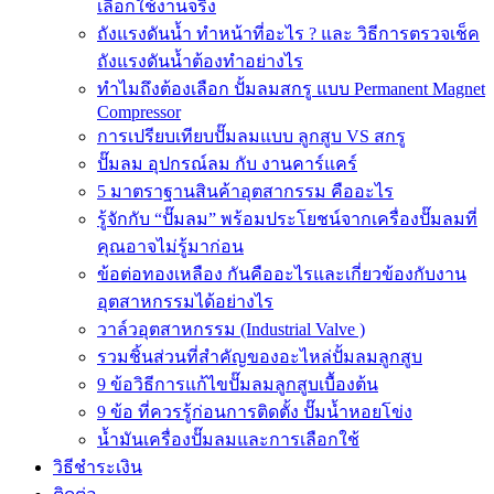
เลือกใช้งานจริง
ถังแรงดันน้ำ ทำหน้าที่อะไร ? และ วิธีการตรวจเช็ค
ถังแรงดันน้ำต้องทำอย่างไร
ทำไมถึงต้องเลือก ปั้มลมสกรู แบบ Permanent Magnet
Compressor
การเปรียบเทียบปั๊มลมแบบ ลูกสูบ VS สกรู
ปั๊มลม อุปกรณ์ลม กับ งานคาร์แคร์
5 มาตราฐานสินค้าอุตสากรรม คืออะไร
รู้จักกับ “ปั๊มลม” พร้อมประโยชน์จากเครื่องปั๊มลมที่
คุณอาจไม่รู้มาก่อน
ข้อต่อทองเหลือง กันคืออะไรและเกี่ยวข้องกับงาน
อุตสาหกรรมได้อย่างไร
วาล์วอุตสาหกรรม (Industrial Valve )
รวมชิ้นส่วนที่สำคัญของอะไหล่ปั้มลมลูกสูบ
9 ข้อวิธีการแก้ไขปั๊มลมลูกสูบเบื้องต้น
9 ข้อ ที่ควรรู้ก่อนการติดตั้ง ปั๊มน้ำหอยโข่ง
น้ำมันเครื่องปั๊มลมและการเลือกใช้
วิธีชำระเงิน