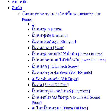
หน้าหลัก
สินค้า
ปั๊มลมอุตสาหกรรม อะไหล่ปั๊มลม [Industrial Air
Pump]
>
ปั๊มลมพูม่า [Puma]
ปั๊มลมฟูเช็ง [Fusheng]
ปั๊มลมแรงดันสูง [Shangair]
ปั๊มลมสวอน [Swan]
ปั๊มลมพูม่าแบบไม่ใช้น้ำมัน [Puma Oil Free]
ปั๊มลมสวอนแบบไม่ใช้น้ำมัน [Swan Oil Free]
ปั๊มลมสกรู [Olymtech Screw]
ปั๊มลมสกรูเอฟเอสเคอร์ติส [FScurtis]
เครื่องทำลมแห้ง [Air Dryer]
ปั๊มลม [Scroll Oil Free]
ปั๊มลมสกรูอินเวอร์เตอร์ [Olymtech]
ปั๊มลมชนิดเก็บเสียงพูม่า [Puma Air Sound
Proof]
อะไหล่ปั๊มลมพูม่า [Puma Oil Free]