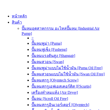
หน้าหลัก
สินค้า
ปั๊มลมอุตสาหกรรม อะไหล่ปั๊มลม [Industrial Air
Pump]
>
ปั๊มลมพูม่า [Puma]
ปั๊มลมฟูเช็ง [Fusheng]
ปั๊มลมแรงดันสูง [Shangair]
ปั๊มลมสวอน [Swan]
ปั๊มลมพูม่าแบบไม่ใช้น้ำมัน [Puma Oil Free]
ปั๊มลมสวอนแบบไม่ใช้น้ำมัน [Swan Oil Free]
ปั๊มลมสกรู [Olymtech Screw]
ปั๊มลมสกรูเอฟเอสเคอร์ติส [FScurtis]
เครื่องทำลมแห้ง [Air Dryer]
ปั๊มลม [Scroll Oil Free]
ปั๊มลมสกรูอินเวอร์เตอร์ [Olymtech]