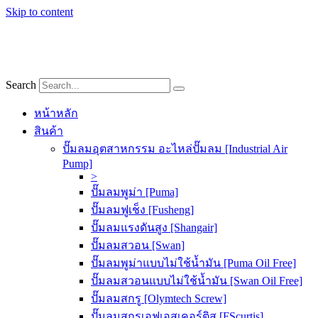
Skip to content
Search
หน้าหลัก
สินค้า
ปั๊มลมอุตสาหกรรม อะไหล่ปั๊มลม [Industrial Air
Pump]
>
ปั๊มลมพูม่า [Puma]
ปั๊มลมฟูเช็ง [Fusheng]
ปั๊มลมแรงดันสูง [Shangair]
ปั๊มลมสวอน [Swan]
ปั๊มลมพูม่าแบบไม่ใช้น้ำมัน [Puma Oil Free]
ปั๊มลมสวอนแบบไม่ใช้น้ำมัน [Swan Oil Free]
ปั๊มลมสกรู [Olymtech Screw]
ปั๊มลมสกรูเอฟเอสเคอร์ติส [FScurtis]