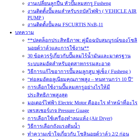
งานเปลี่ยนลูกปืน หัวปั๊มลมสกรู Fusheng
งานติดตั้งปั๊มลมสำหรับรถบัสไฟฟ้า ( VEHICLE AIR
PUMP )
งานติดตั้งปั้มลม FSCURTIS NxB-11
บทความ
**ปลดล็อกประสิทธิภาพ: คู่มือฉบับสมบูรณ์ของโซลิ
นอยด์วาล์วและการใช้งาน**
30 ข้อควรรู้เกี่ยวกับปั๊มลมไร้น้ำมันและมาตรฐาน
ระบบลมอัดสำหรับอุตสาหกรรมสะอาด
วิธีการแก้ไขอาการปั๊มลมลูกสูบ ฟูเช็ง ( Fusheng )
“ท่อลมอัดอลูเนียมคุณภาพสูง – ทนทานกว่า 10 ปี”
การเลือกใช้งานปั๊มลมสกรูอย่างไรให้มี
ประสิทธิภาพสูงสุด
มอเตอร์ไฟฟ้า Electric Motor คืออะไร ทำหน้าที่อะไร
เพรสเชอร์เกจ Pressure Guage
การเลือกใช้เครื่องทำลมแห้ง (Air Dryer)
วิธีการเลือกถังแรงดันน้ำ
ทำความเข้าใจเกี่ยวกับ โซลินอยด์วาล์ว 2/2 ก่อน