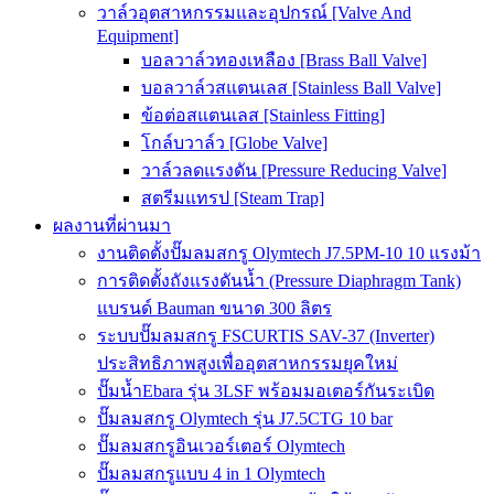
วาล์วอุตสาหกรรมและอุปกรณ์ [Valve And
Equipment]
บอลวาล์วทองเหลือง [Brass Ball Valve]
บอลวาล์วสแตนเลส [Stainless Ball Valve]
ข้อต่อสแตนเลส [Stainless Fitting]
โกล์บวาล์ว [Globe Valve]
วาล์วลดแรงดัน [Pressure Reducing Valve]
สตรีมแทรป [Steam Trap]
ผลงานที่ผ่านมา
งานติดตั้งปั๊มลมสกรู Olymtech J7.5PM-10 10 แรงม้า
การติดตั้งถังแรงดันน้ำ (Pressure Diaphragm Tank)
แบรนด์ Bauman ขนาด 300 ลิตร
ระบบปั๊มลมสกรู FSCURTIS SAV-37 (Inverter)
ประสิทธิภาพสูงเพื่ออุตสาหกรรมยุคใหม่
ปั๊มน้ำEbara รุ่น 3LSF พร้อมมอเตอร์กันระเบิด
ปั๊มลมสกรู Olymtech รุ่น J7.5CTG 10 bar
ปั๊มลมสกรูอินเวอร์เตอร์ Olymtech
ปั๊มลมสกรูแบบ 4 in 1 Olymtech