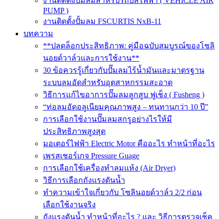
งานติดตั้งปั๊มลมสำหรับรถบัสไฟฟ้า ( VEHICLE AIR
PUMP )
งานติดตั้งปั้มลม FSCURTIS NxB-11
บทความ
**ปลดล็อกประสิทธิภาพ: คู่มือฉบับสมบูรณ์ของโซลิ
นอยด์วาล์วและการใช้งาน**
30 ข้อควรรู้เกี่ยวกับปั๊มลมไร้น้ำมันและมาตรฐาน
ระบบลมอัดสำหรับอุตสาหกรรมสะอาด
วิธีการแก้ไขอาการปั๊มลมลูกสูบ ฟูเช็ง ( Fusheng )
“ท่อลมอัดอลูเนียมคุณภาพสูง – ทนทานกว่า 10 ปี”
การเลือกใช้งานปั๊มลมสกรูอย่างไรให้มี
ประสิทธิภาพสูงสุด
มอเตอร์ไฟฟ้า Electric Motor คืออะไร ทำหน้าที่อะไร
เพรสเชอร์เกจ Pressure Guage
การเลือกใช้เครื่องทำลมแห้ง (Air Dryer)
วิธีการเลือกถังแรงดันน้ำ
ทำความเข้าใจเกี่ยวกับ โซลินอยด์วาล์ว 2/2 ก่อน
เลือกใช้งานจริง
ถังแรงดันน้ำ ทำหน้าที่อะไร ? และ วิธีการตรวจเช็ค