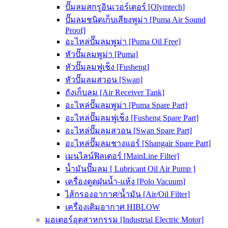
ปั๊มลมสกรูอินเวอร์เตอร์ [Olymtech]
ปั๊มลมชนิดเก็บเสียงพูม่า [Puma Air Sound
Proof]
อะไหล่ปั๊มลมพูม่า [Puma Oil Free]
หัวปั๊มลมพูม่า [Puma]
หัวปั๊มลมฟูเช็ง [Fusheng]
หัวปั๊มลมสวอน [Swan]
ถังเก็บลม [Air Receiver Tank]
อะไหล่ปั๊มลมพูม่า [Puma Spare Part]
อะไหล่ปั๊มลมฟูเช็ง [Fusheng Spare Part]
อะไหล่ปั๊มลมสวอน [Swan Spare Part]
อะไหล่ปั๊มลมชางแอร์ [Shangair Spare Part]
เมนไลน์ฟิลเตอร์ [MainLine Filter]
น้ำมันปั๊มลม [ Lubricant Oil Air Pump ]
เครื่องดูดฝุ่นน้ำ-แห้ง [Polo Vacuum]
ไส้กรองอากาศ/น้ำมัน [Air/Oil Filter]
เครื่องเติมอากาศ HIBLOW
มอเตอร์อุตสาหกรรม [Industrial Electric Motor]