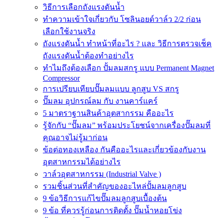
วิธีการเลือกถังแรงดันน้ำ
ทำความเข้าใจเกี่ยวกับ โซลินอยด์วาล์ว 2/2 ก่อน
เลือกใช้งานจริง
ถังแรงดันน้ำ ทำหน้าที่อะไร ? และ วิธีการตรวจเช็ค
ถังแรงดันน้ำต้องทำอย่างไร
ทำไมถึงต้องเลือก ปั้มลมสกรู แบบ Permanent Magnet
Compressor
การเปรียบเทียบปั๊มลมแบบ ลูกสูบ VS สกรู
ปั๊มลม อุปกรณ์ลม กับ งานคาร์แคร์
5 มาตราฐานสินค้าอุตสากรรม คืออะไร
รู้จักกับ “ปั๊มลม” พร้อมประโยชน์จากเครื่องปั๊มลมที่
คุณอาจไม่รู้มาก่อน
ข้อต่อทองเหลือง กันคืออะไรและเกี่ยวข้องกับงาน
อุตสาหกรรมได้อย่างไร
วาล์วอุตสาหกรรม (Industrial Valve )
รวมชิ้นส่วนที่สำคัญของอะไหล่ปั้มลมลูกสูบ
9 ข้อวิธีการแก้ไขปั๊มลมลูกสูบเบื้องต้น
9 ข้อ ที่ควรรู้ก่อนการติดตั้ง ปั๊มน้ำหอยโข่ง