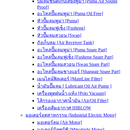
ปั๊มลมชนิดเก็บเสียงพูม่า [Puma Air Sound
Proof]
อะไหล่ปั๊มลมพูม่า [Puma Oil Free]
หัวปั๊มลมพูม่า [Puma]
หัวปั๊มลมฟูเช็ง [Fusheng]
หัวปั๊มลมสวอน [Swan]
ถังเก็บลม [Air Receiver Tank]
อะไหล่ปั๊มลมพูม่า [Puma Spare Part]
อะไหล่ปั๊มลมฟูเช็ง [Fusheng Spare Part]
อะไหล่ปั๊มลมสวอน [Swan Spare Part]
อะไหล่ปั๊มลมชางแอร์ [Shangair Spare Part]
เมนไลน์ฟิลเตอร์ [MainLine Filter]
น้ำมันปั๊มลม [ Lubricant Oil Air Pump ]
เครื่องดูดฝุ่นน้ำ-แห้ง [Polo Vacuum]
ไส้กรองอากาศ/น้ำมัน [Air/Oil Filter]
เครื่องเติมอากาศ HIBLOW
มอเตอร์อุตสาหกรรม [Industrial Electric Motor]
มอเตอร์ลม [Air Motor]
มอเตอร์มิตซูบิชิ [Mitsubishi Motor]