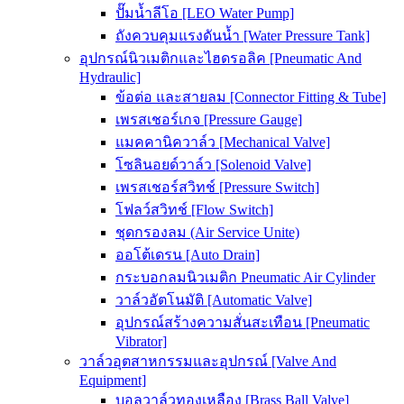
ปั๊มน้ำลีโอ [LEO Water Pump]
ถังควบคุมแรงดันน้ำ [Water Pressure Tank]
อุปกรณ์นิวเมติกและไฮดรอลิค [Pneumatic And
Hydraulic]
ข้อต่อ และสายลม [Connector Fitting & Tube]
เพรสเชอร์เกจ [Pressure Gauge]
แมคคานิควาล์ว [Mechanical Valve]
โซลินอยด์วาล์ว [Solenoid Valve]
เพรสเชอร์สวิทช์ [Pressure Switch]
โฟลว์สวิทช์ [Flow Switch]
ชุดกรองลม (Air Service Unite)
ออโต้เดรน [Auto Drain]
กระบอกลมนิวเมติก Pneumatic Air Cylinder
วาล์วอัตโนมัติ [Automatic Valve]
อุปกรณ์สร้างความสั่นสะเทือน [Pneumatic
Vibrator]
วาล์วอุตสาหกรรมและอุปกรณ์ [Valve And
Equipment]
บอลวาล์วทองเหลือง [Brass Ball Valve]