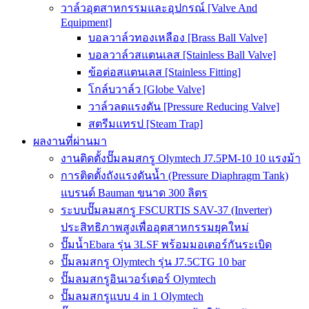
วาล์วอุตสาหกรรมและอุปกรณ์ [Valve And
Equipment]
บอลวาล์วทองเหลือง [Brass Ball Valve]
บอลวาล์วสแตนเลส [Stainless Ball Valve]
ข้อต่อสแตนเลส [Stainless Fitting]
โกล์บวาล์ว [Globe Valve]
วาล์วลดแรงดัน [Pressure Reducing Valve]
สตรีมแทรป [Steam Trap]
ผลงานที่ผ่านมา
งานติดตั้งปั๊มลมสกรู Olymtech J7.5PM-10 10 แรงม้า
การติดตั้งถังแรงดันน้ำ (Pressure Diaphragm Tank)
แบรนด์ Bauman ขนาด 300 ลิตร
ระบบปั๊มลมสกรู FSCURTIS SAV-37 (Inverter)
ประสิทธิภาพสูงเพื่ออุตสาหกรรมยุคใหม่
ปั๊มน้ำEbara รุ่น 3LSF พร้อมมอเตอร์กันระเบิด
ปั๊มลมสกรู Olymtech รุ่น J7.5CTG 10 bar
ปั๊มลมสกรูอินเวอร์เตอร์ Olymtech
ปั๊มลมสกรูแบบ 4 in 1 Olymtech