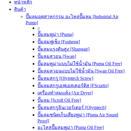
หน้าหลัก
สินค้า
ปั๊มลมอุตสาหกรรม อะไหล่ปั๊มลม [Industrial Air
Pump]
>
ปั๊มลมพูม่า [Puma]
ปั๊มลมฟูเช็ง [Fusheng]
ปั๊มลมแรงดันสูง [Shangair]
ปั๊มลมสวอน [Swan]
ปั๊มลมพูม่าแบบไม่ใช้น้ำมัน [Puma Oil Free]
ปั๊มลมสวอนแบบไม่ใช้น้ำมัน [Swan Oil Free]
ปั๊มลมสกรู [Olymtech Screw]
ปั๊มลมสกรูเอฟเอสเคอร์ติส [FScurtis]
เครื่องทำลมแห้ง [Air Dryer]
ปั๊มลม [Scroll Oil Free]
ปั๊มลมสกรูอินเวอร์เตอร์ [Olymtech]
ปั๊มลมชนิดเก็บเสียงพูม่า [Puma Air Sound
Proof]
อะไหล่ปั๊มลมพูม่า [Puma Oil Free]