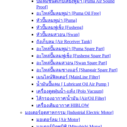
ปั๊มลมชนิดเก็บเสียงพูม่า [Puma Air Sound
Proof]
อะไหล่ปั๊มลมพูม่า [Puma Oil Free]
หัวปั๊มลมพูม่า [Puma]
หัวปั๊มลมฟูเช็ง [Fusheng]
หัวปั๊มลมสวอน [Swan]
ถังเก็บลม [Air Receiver Tank]
อะไหล่ปั๊มลมพูม่า [Puma Spare Part]
อะไหล่ปั๊มลมฟูเช็ง [Fusheng Spare Part]
อะไหล่ปั๊มลมสวอน [Swan Spare Part]
อะไหล่ปั๊มลมชางแอร์ [Shangair Spare Part]
เมนไลน์ฟิลเตอร์ [MainLine Filter]
น้ำมันปั๊มลม [ Lubricant Oil Air Pump ]
เครื่องดูดฝุ่นน้ำ-แห้ง [Polo Vacuum]
ไส้กรองอากาศ/น้ำมัน [Air/Oil Filter]
เครื่องเติมอากาศ HIBLOW
มอเตอร์อุตสาหกรรม [Industrial Electric Motor]
มอเตอร์ลม [Air Motor]
มอเตอร์มิตซูบิชิ [Mitsubishi Motor]