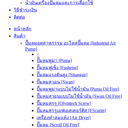
น้ำมันเครื่องปั๊มลมและการเลือกใช้
วิธีชำระเงิน
ติดต่อ
หน้าหลัก
สินค้า
ปั๊มลมอุตสาหกรรม อะไหล่ปั๊มลม [Industrial Air
Pump]
>
ปั๊มลมพูม่า [Puma]
ปั๊มลมฟูเช็ง [Fusheng]
ปั๊มลมแรงดันสูง [Shangair]
ปั๊มลมสวอน [Swan]
ปั๊มลมพูม่าแบบไม่ใช้น้ำมัน [Puma Oil Free]
ปั๊มลมสวอนแบบไม่ใช้น้ำมัน [Swan Oil Free]
ปั๊มลมสกรู [Olymtech Screw]
ปั๊มลมสกรูเอฟเอสเคอร์ติส [FScurtis]
เครื่องทำลมแห้ง [Air Dryer]
ปั๊มลม [Scroll Oil Free]