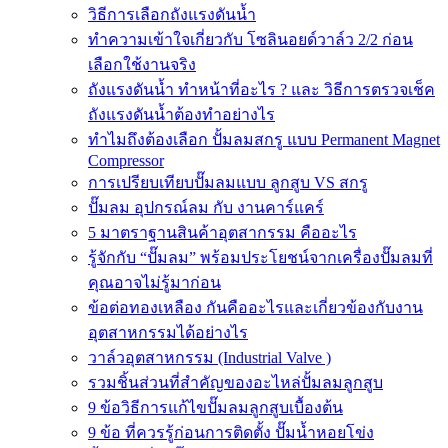
วิธีการเลือกถังแรงดันน้ำ
ทำความเข้าใจเกี่ยวกับ โซลินอยด์วาล์ว 2/2 ก่อน
เลือกใช้งานจริง
ถังแรงดันน้ำ ทำหน้าที่อะไร ? และ วิธีการตรวจเช็ค
ถังแรงดันน้ำต้องทำอย่างไร
ทำไมถึงต้องเลือก ปั้มลมสกรู แบบ Permanent Magnet
Compressor
การเปรียบเทียบปั๊มลมแบบ ลูกสูบ VS สกรู
ปั๊มลม อุปกรณ์ลม กับ งานคาร์แคร์
5 มาตราฐานสินค้าอุตสากรรม คืออะไร
รู้จักกับ “ปั๊มลม” พร้อมประโยชน์จากเครื่องปั๊มลมที่
คุณอาจไม่รู้มาก่อน
ข้อต่อทองเหลือง กันคืออะไรและเกี่ยวข้องกับงาน
อุตสาหกรรมได้อย่างไร
วาล์วอุตสาหกรรม (Industrial Valve )
รวมชิ้นส่วนที่สำคัญของอะไหล่ปั้มลมลูกสูบ
9 ข้อวิธีการแก้ไขปั๊มลมลูกสูบเบื้องต้น
9 ข้อ ที่ควรรู้ก่อนการติดตั้ง ปั๊มน้ำหอยโข่ง