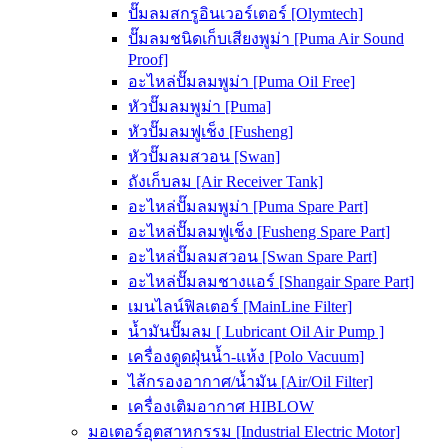
ปั๊มลมสกรูอินเวอร์เตอร์ [Olymtech]
ปั๊มลมชนิดเก็บเสียงพูม่า [Puma Air Sound
Proof]
อะไหล่ปั๊มลมพูม่า [Puma Oil Free]
หัวปั๊มลมพูม่า [Puma]
หัวปั๊มลมฟูเช็ง [Fusheng]
หัวปั๊มลมสวอน [Swan]
ถังเก็บลม [Air Receiver Tank]
อะไหล่ปั๊มลมพูม่า [Puma Spare Part]
อะไหล่ปั๊มลมฟูเช็ง [Fusheng Spare Part]
อะไหล่ปั๊มลมสวอน [Swan Spare Part]
อะไหล่ปั๊มลมชางแอร์ [Shangair Spare Part]
เมนไลน์ฟิลเตอร์ [MainLine Filter]
น้ำมันปั๊มลม [ Lubricant Oil Air Pump ]
เครื่องดูดฝุ่นน้ำ-แห้ง [Polo Vacuum]
ไส้กรองอากาศ/น้ำมัน [Air/Oil Filter]
เครื่องเติมอากาศ HIBLOW
มอเตอร์อุตสาหกรรม [Industrial Electric Motor]