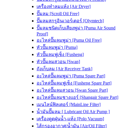
เครื่องทำลมแห้ง [Air Dryer]
ปั๊มลม [Scroll Oil Free]
ปั๊มลมสกรูอินเวอร์เตอร์ [Olymtech]
ปั๊มลมชนิดเก็บเสียงพูม่า [Puma Air Sound
Proof]
อะไหล่ปั๊มลมพูม่า [Puma Oil Free]
หัวปั๊มลมพูม่า [Puma]
หัวปั๊มลมฟูเช็ง [Fusheng]
หัวปั๊มลมสวอน [Swan]
ถังเก็บลม [Air Receiver Tank]
อะไหล่ปั๊มลมพูม่า [Puma Spare Part]
อะไหล่ปั๊มลมฟูเช็ง [Fusheng Spare Part]
อะไหล่ปั๊มลมสวอน [Swan Spare Part]
อะไหล่ปั๊มลมชางแอร์ [Shangair Spare Part]
เมนไลน์ฟิลเตอร์ [MainLine Filter]
น้ำมันปั๊มลม [ Lubricant Oil Air Pump ]
เครื่องดูดฝุ่นน้ำ-แห้ง [Polo Vacuum]
ไส้กรองอากาศ/น้ำมัน [Air/Oil Filter]