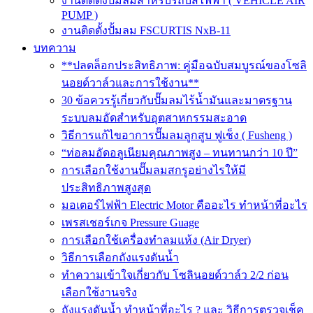
งานติดตั้งปั๊มลมสำหรับรถบัสไฟฟ้า ( VEHICLE AIR
PUMP )
งานติดตั้งปั้มลม FSCURTIS NxB-11
บทความ
**ปลดล็อกประสิทธิภาพ: คู่มือฉบับสมบูรณ์ของโซลิ
นอยด์วาล์วและการใช้งาน**
30 ข้อควรรู้เกี่ยวกับปั๊มลมไร้น้ำมันและมาตรฐาน
ระบบลมอัดสำหรับอุตสาหกรรมสะอาด
วิธีการแก้ไขอาการปั๊มลมลูกสูบ ฟูเช็ง ( Fusheng )
“ท่อลมอัดอลูเนียมคุณภาพสูง – ทนทานกว่า 10 ปี”
การเลือกใช้งานปั๊มลมสกรูอย่างไรให้มี
ประสิทธิภาพสูงสุด
มอเตอร์ไฟฟ้า Electric Motor คืออะไร ทำหน้าที่อะไร
เพรสเชอร์เกจ Pressure Guage
การเลือกใช้เครื่องทำลมแห้ง (Air Dryer)
วิธีการเลือกถังแรงดันน้ำ
ทำความเข้าใจเกี่ยวกับ โซลินอยด์วาล์ว 2/2 ก่อน
เลือกใช้งานจริง
ถังแรงดันน้ำ ทำหน้าที่อะไร ? และ วิธีการตรวจเช็ค