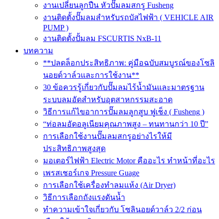
งานเปลี่ยนลูกปืน หัวปั๊มลมสกรู Fusheng
งานติดตั้งปั๊มลมสำหรับรถบัสไฟฟ้า ( VEHICLE AIR
PUMP )
งานติดตั้งปั้มลม FSCURTIS NxB-11
บทความ
**ปลดล็อกประสิทธิภาพ: คู่มือฉบับสมบูรณ์ของโซลิ
นอยด์วาล์วและการใช้งาน**
30 ข้อควรรู้เกี่ยวกับปั๊มลมไร้น้ำมันและมาตรฐาน
ระบบลมอัดสำหรับอุตสาหกรรมสะอาด
วิธีการแก้ไขอาการปั๊มลมลูกสูบ ฟูเช็ง ( Fusheng )
“ท่อลมอัดอลูเนียมคุณภาพสูง – ทนทานกว่า 10 ปี”
การเลือกใช้งานปั๊มลมสกรูอย่างไรให้มี
ประสิทธิภาพสูงสุด
มอเตอร์ไฟฟ้า Electric Motor คืออะไร ทำหน้าที่อะไร
เพรสเชอร์เกจ Pressure Guage
การเลือกใช้เครื่องทำลมแห้ง (Air Dryer)
วิธีการเลือกถังแรงดันน้ำ
ทำความเข้าใจเกี่ยวกับ โซลินอยด์วาล์ว 2/2 ก่อน