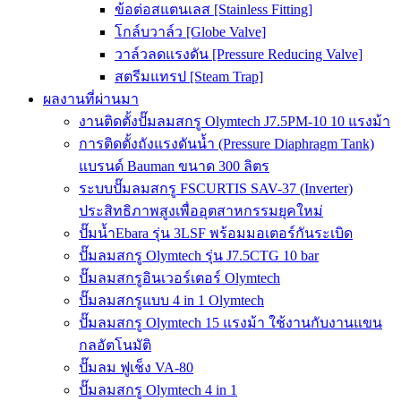
ข้อต่อสแตนเลส [Stainless Fitting]
โกล์บวาล์ว [Globe Valve]
วาล์วลดแรงดัน [Pressure Reducing Valve]
สตรีมแทรป [Steam Trap]
ผลงานที่ผ่านมา
งานติดตั้งปั๊มลมสกรู Olymtech J7.5PM-10 10 แรงม้า
การติดตั้งถังแรงดันน้ำ (Pressure Diaphragm Tank)
แบรนด์ Bauman ขนาด 300 ลิตร
ระบบปั๊มลมสกรู FSCURTIS SAV-37 (Inverter)
ประสิทธิภาพสูงเพื่ออุตสาหกรรมยุคใหม่
ปั๊มน้ำEbara รุ่น 3LSF พร้อมมอเตอร์กันระเบิด
ปั๊มลมสกรู Olymtech รุ่น J7.5CTG 10 bar
ปั๊มลมสกรูอินเวอร์เตอร์ Olymtech
ปั๊มลมสกรูแบบ 4 in 1 Olymtech
ปั๊มลมสกรู Olymtech 15 แรงม้า ใช้งานกับงานแขน
กลอัตโนมัติ
ปั๊มลม ฟูเช็ง VA-80
ปั๊มลมสกรู Olymtech 4 in 1