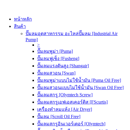
หน้าหลัก
สินค้า
ปั๊มลมอุตสาหกรรม อะไหล่ปั๊มลม [Industrial Air
Pump]
>
ปั๊มลมพูม่า [Puma]
ปั๊มลมฟูเช็ง [Fusheng]
ปั๊มลมแรงดันสูง [Shangair]
ปั๊มลมสวอน [Swan]
ปั๊มลมพูม่าแบบไม่ใช้น้ำมัน [Puma Oil Free]
ปั๊มลมสวอนแบบไม่ใช้น้ำมัน [Swan Oil Free]
ปั๊มลมสกรู [Olymtech Screw]
ปั๊มลมสกรูเอฟเอสเคอร์ติส [FScurtis]
เครื่องทำลมแห้ง [Air Dryer]
ปั๊มลม [Scroll Oil Free]
ปั๊มลมสกรูอินเวอร์เตอร์ [Olymtech]