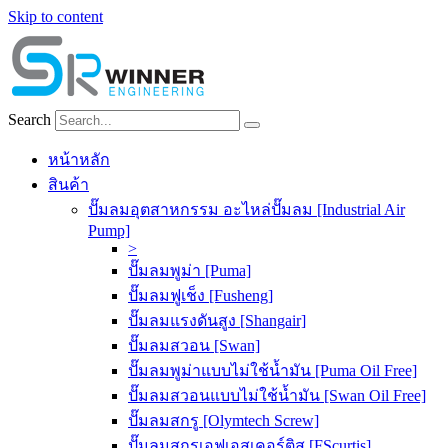
Skip to content
Search
หน้าหลัก
สินค้า
ปั๊มลมอุตสาหกรรม อะไหล่ปั๊มลม [Industrial Air
Pump]
>
ปั๊มลมพูม่า [Puma]
ปั๊มลมฟูเช็ง [Fusheng]
ปั๊มลมแรงดันสูง [Shangair]
ปั๊มลมสวอน [Swan]
ปั๊มลมพูม่าแบบไม่ใช้น้ำมัน [Puma Oil Free]
ปั๊มลมสวอนแบบไม่ใช้น้ำมัน [Swan Oil Free]
ปั๊มลมสกรู [Olymtech Screw]
ปั๊มลมสกรูเอฟเอสเคอร์ติส [FScurtis]