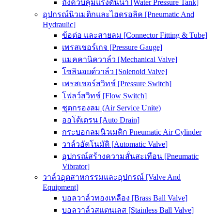
ถังควบคุมแรงดันน้ำ [Water Pressure Tank]
อุปกรณ์นิวเมติกและไฮดรอลิค [Pneumatic And
Hydraulic]
ข้อต่อ และสายลม [Connector Fitting & Tube]
เพรสเชอร์เกจ [Pressure Gauge]
แมคคานิควาล์ว [Mechanical Valve]
โซลินอยด์วาล์ว [Solenoid Valve]
เพรสเชอร์สวิทช์ [Pressure Switch]
โฟลว์สวิทช์ [Flow Switch]
ชุดกรองลม (Air Service Unite)
ออโต้เดรน [Auto Drain]
กระบอกลมนิวเมติก Pneumatic Air Cylinder
วาล์วอัตโนมัติ [Automatic Valve]
อุปกรณ์สร้างความสั่นสะเทือน [Pneumatic
Vibrator]
วาล์วอุตสาหกรรมและอุปกรณ์ [Valve And
Equipment]
บอลวาล์วทองเหลือง [Brass Ball Valve]
บอลวาล์วสแตนเลส [Stainless Ball Valve]