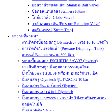
บอลวาล์วสแตนเลส [Stainless Ball Valve]
ข้อต่อสแตนเลส [Stainless Fitting]
โกล์บวาล์ว [Globe Valve]
วาล์วลดแรงดัน [Pressure Reducing Valve]
สตรีมแทรป [Steam Trap]
ผลงานที่ผ่านมา
งานติดตั้งปั๊มลมสกรู Olymtech J7.5PM-10 10 แรงม้า
การติดตั้งถังแรงดันน้ำ (Pressure Diaphragm Tank)
แบรนด์ Bauman ขนาด 300 ลิตร
ระบบปั๊มลมสกรู FSCURTIS SAV-37 (Inverter)
ประสิทธิภาพสูงเพื่ออุตสาหกรรมยุคใหม่
ปั๊มน้ำEbara รุ่น 3LSF พร้อมมอเตอร์กันระเบิด
ปั๊มลมสกรู Olymtech รุ่น J7.5CTG 10 bar
ปั๊มลมสกรูอินเวอร์เตอร์ Olymtech
ปั๊มลมสกรูแบบ 4 in 1 Olymtech
ปั๊มลมสกรู Olymtech 15 แรงม้า ใช้งานกับงานแขน
กลอัตโนมัติ
ปั๊มลม ฟูเช็ง VA-80