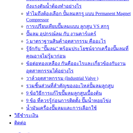
ถังแรงดันน้ำต้องทำอย่างไร
ทำไมถึงต้องเลือก ปั้มลมสกรู แบบ Permanent Magnet
Compressor
การเปรียบเทียบปั๊มลมแบบ ลูกสูบ VS สกรู
ปั๊มลม อุปกรณ์ลม กับ งานคาร์แคร์
5 มาตราฐานสินค้าอุตสากรรม คืออะไร
รู้จักกับ “ปั๊มลม” พร้อมประโยชน์จากเครื่องปั๊มลมที่
คุณอาจไม่รู้มาก่อน
ข้อต่อทองเหลือง กันคืออะไรและเกี่ยวข้องกับงาน
อุตสาหกรรมได้อย่างไร
วาล์วอุตสาหกรรม (Industrial Valve )
รวมชิ้นส่วนที่สำคัญของอะไหล่ปั้มลมลูกสูบ
9 ข้อวิธีการแก้ไขปั๊มลมลูกสูบเบื้องต้น
9 ข้อ ที่ควรรู้ก่อนการติดตั้ง ปั๊มน้ำหอยโข่ง
น้ำมันเครื่องปั๊มลมและการเลือกใช้
วิธีชำระเงิน
ติดต่อ