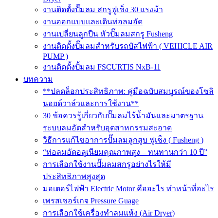
งานติดตั้งปั๊มลม สกรูฟูเช็ง 30 แรงม้า
งานออกแบบและเดินท่อลมอัด
งานเปลี่ยนลูกปืน หัวปั๊มลมสกรู Fusheng
งานติดตั้งปั๊มลมสำหรับรถบัสไฟฟ้า ( VEHICLE AIR
PUMP )
งานติดตั้งปั้มลม FSCURTIS NxB-11
บทความ
**ปลดล็อกประสิทธิภาพ: คู่มือฉบับสมบูรณ์ของโซลิ
นอยด์วาล์วและการใช้งาน**
30 ข้อควรรู้เกี่ยวกับปั๊มลมไร้น้ำมันและมาตรฐาน
ระบบลมอัดสำหรับอุตสาหกรรมสะอาด
วิธีการแก้ไขอาการปั๊มลมลูกสูบ ฟูเช็ง ( Fusheng )
“ท่อลมอัดอลูเนียมคุณภาพสูง – ทนทานกว่า 10 ปี”
การเลือกใช้งานปั๊มลมสกรูอย่างไรให้มี
ประสิทธิภาพสูงสุด
มอเตอร์ไฟฟ้า Electric Motor คืออะไร ทำหน้าที่อะไร
เพรสเชอร์เกจ Pressure Guage
การเลือกใช้เครื่องทำลมแห้ง (Air Dryer)