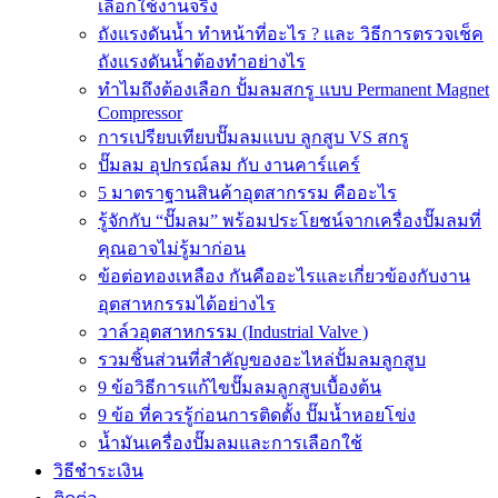
เลือกใช้งานจริง
ถังแรงดันน้ำ ทำหน้าที่อะไร ? และ วิธีการตรวจเช็ค
ถังแรงดันน้ำต้องทำอย่างไร
ทำไมถึงต้องเลือก ปั้มลมสกรู แบบ Permanent Magnet
Compressor
การเปรียบเทียบปั๊มลมแบบ ลูกสูบ VS สกรู
ปั๊มลม อุปกรณ์ลม กับ งานคาร์แคร์
5 มาตราฐานสินค้าอุตสากรรม คืออะไร
รู้จักกับ “ปั๊มลม” พร้อมประโยชน์จากเครื่องปั๊มลมที่
คุณอาจไม่รู้มาก่อน
ข้อต่อทองเหลือง กันคืออะไรและเกี่ยวข้องกับงาน
อุตสาหกรรมได้อย่างไร
วาล์วอุตสาหกรรม (Industrial Valve )
รวมชิ้นส่วนที่สำคัญของอะไหล่ปั้มลมลูกสูบ
9 ข้อวิธีการแก้ไขปั๊มลมลูกสูบเบื้องต้น
9 ข้อ ที่ควรรู้ก่อนการติดตั้ง ปั๊มน้ำหอยโข่ง
น้ำมันเครื่องปั๊มลมและการเลือกใช้
วิธีชำระเงิน