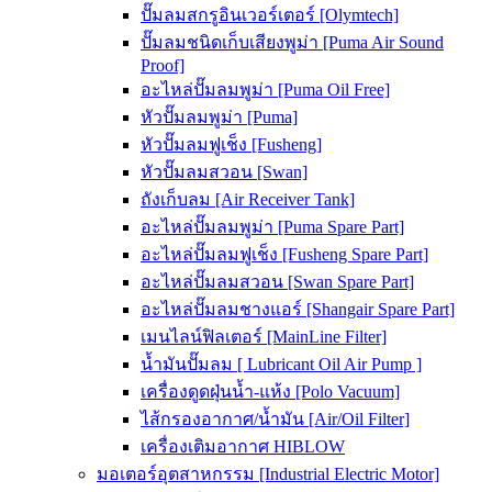
ปั๊มลมสกรูอินเวอร์เตอร์ [Olymtech]
ปั๊มลมชนิดเก็บเสียงพูม่า [Puma Air Sound
Proof]
อะไหล่ปั๊มลมพูม่า [Puma Oil Free]
หัวปั๊มลมพูม่า [Puma]
หัวปั๊มลมฟูเช็ง [Fusheng]
หัวปั๊มลมสวอน [Swan]
ถังเก็บลม [Air Receiver Tank]
อะไหล่ปั๊มลมพูม่า [Puma Spare Part]
อะไหล่ปั๊มลมฟูเช็ง [Fusheng Spare Part]
อะไหล่ปั๊มลมสวอน [Swan Spare Part]
อะไหล่ปั๊มลมชางแอร์ [Shangair Spare Part]
เมนไลน์ฟิลเตอร์ [MainLine Filter]
น้ำมันปั๊มลม [ Lubricant Oil Air Pump ]
เครื่องดูดฝุ่นน้ำ-แห้ง [Polo Vacuum]
ไส้กรองอากาศ/น้ำมัน [Air/Oil Filter]
เครื่องเติมอากาศ HIBLOW
มอเตอร์อุตสาหกรรม [Industrial Electric Motor]