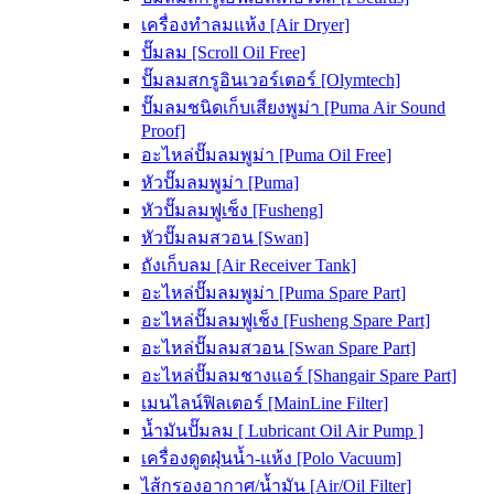
เครื่องทำลมแห้ง [Air Dryer]
ปั๊มลม [Scroll Oil Free]
ปั๊มลมสกรูอินเวอร์เตอร์ [Olymtech]
ปั๊มลมชนิดเก็บเสียงพูม่า [Puma Air Sound
Proof]
อะไหล่ปั๊มลมพูม่า [Puma Oil Free]
หัวปั๊มลมพูม่า [Puma]
หัวปั๊มลมฟูเช็ง [Fusheng]
หัวปั๊มลมสวอน [Swan]
ถังเก็บลม [Air Receiver Tank]
อะไหล่ปั๊มลมพูม่า [Puma Spare Part]
อะไหล่ปั๊มลมฟูเช็ง [Fusheng Spare Part]
อะไหล่ปั๊มลมสวอน [Swan Spare Part]
อะไหล่ปั๊มลมชางแอร์ [Shangair Spare Part]
เมนไลน์ฟิลเตอร์ [MainLine Filter]
น้ำมันปั๊มลม [ Lubricant Oil Air Pump ]
เครื่องดูดฝุ่นน้ำ-แห้ง [Polo Vacuum]
ไส้กรองอากาศ/น้ำมัน [Air/Oil Filter]