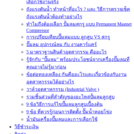
เลือกใช้งานจริง
ถังแรงดันน้ำ ทำหน้าที่อะไร ? และ วิธีการตรวจเช็ค
ถังแรงดันน้ำต้องทำอย่างไร
ทำไมถึงต้องเลือก ปั้มลมสกรู แบบ Permanent Magnet
Compressor
การเปรียบเทียบปั๊มลมแบบ ลูกสูบ VS สกรู
ปั๊มลม อุปกรณ์ลม กับ งานคาร์แคร์
5 มาตราฐานสินค้าอุตสากรรม คืออะไร
รู้จักกับ “ปั๊มลม” พร้อมประโยชน์จากเครื่องปั๊มลมที่
คุณอาจไม่รู้มาก่อน
ข้อต่อทองเหลือง กันคืออะไรและเกี่ยวข้องกับงาน
อุตสาหกรรมได้อย่างไร
วาล์วอุตสาหกรรม (Industrial Valve )
รวมชิ้นส่วนที่สำคัญของอะไหล่ปั้มลมลูกสูบ
9 ข้อวิธีการแก้ไขปั๊มลมลูกสูบเบื้องต้น
9 ข้อ ที่ควรรู้ก่อนการติดตั้ง ปั๊มน้ำหอยโข่ง
น้ำมันเครื่องปั๊มลมและการเลือกใช้
วิธีชำระเงิน