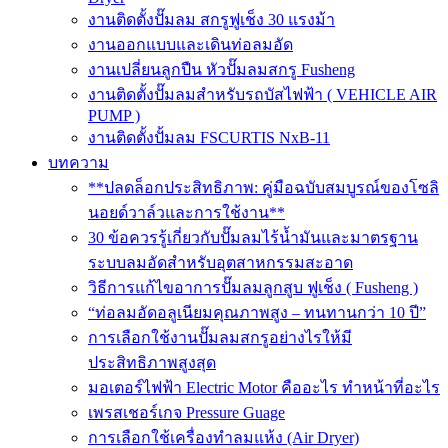
งานติดตั้งปั๊มลม สกรูฟูเช็ง 30 แรงม้า
งานออกแบบและเดินท่อลมอัด
งานเปลี่ยนลูกปืน หัวปั๊มลมสกรู Fusheng
งานติดตั้งปั๊มลมสำหรับรถบัสไฟฟ้า ( VEHICLE AIR
PUMP )
งานติดตั้งปั้มลม FSCURTIS NxB-11
บทความ
**ปลดล็อกประสิทธิภาพ: คู่มือฉบับสมบูรณ์ของโซลิ
นอยด์วาล์วและการใช้งาน**
30 ข้อควรรู้เกี่ยวกับปั๊มลมไร้น้ำมันและมาตรฐาน
ระบบลมอัดสำหรับอุตสาหกรรมสะอาด
วิธีการแก้ไขอาการปั๊มลมลูกสูบ ฟูเช็ง ( Fusheng )
“ท่อลมอัดอลูเนียมคุณภาพสูง – ทนทานกว่า 10 ปี”
การเลือกใช้งานปั๊มลมสกรูอย่างไรให้มี
ประสิทธิภาพสูงสุด
มอเตอร์ไฟฟ้า Electric Motor คืออะไร ทำหน้าที่อะไร
เพรสเชอร์เกจ Pressure Guage
การเลือกใช้เครื่องทำลมแห้ง (Air Dryer)