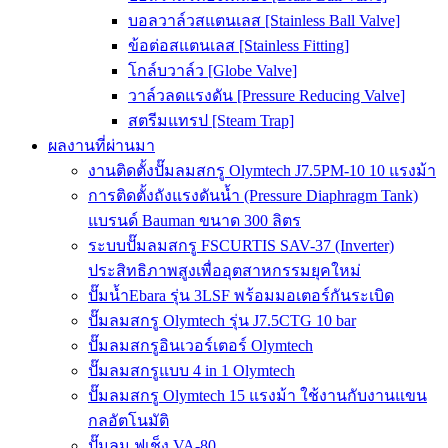
บอลวาล์วสแตนเลส [Stainless Ball Valve]
ข้อต่อสแตนเลส [Stainless Fitting]
โกล์บวาล์ว [Globe Valve]
วาล์วลดแรงดัน [Pressure Reducing Valve]
สตรีมแทรป [Steam Trap]
ผลงานที่ผ่านมา
งานติดตั้งปั๊มลมสกรู Olymtech J7.5PM-10 10 แรงม้า
การติดตั้งถังแรงดันน้ำ (Pressure Diaphragm Tank)
แบรนด์ Bauman ขนาด 300 ลิตร
ระบบปั๊มลมสกรู FSCURTIS SAV-37 (Inverter)
ประสิทธิภาพสูงเพื่ออุตสาหกรรมยุคใหม่
ปั๊มน้ำEbara รุ่น 3LSF พร้อมมอเตอร์กันระเบิด
ปั๊มลมสกรู Olymtech รุ่น J7.5CTG 10 bar
ปั๊มลมสกรูอินเวอร์เตอร์ Olymtech
ปั๊มลมสกรูแบบ 4 in 1 Olymtech
ปั๊มลมสกรู Olymtech 15 แรงม้า ใช้งานกับงานแขน
กลอัตโนมัติ
ปั๊มลม ฟูเช็ง VA-80