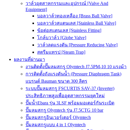
วาล์วอุตสาหกรรมและอุปกรณ์ [Valve And
Equipment]
บอลวาล์วทองเหลือง [Brass Ball Valve]
บอลวาล์วสแตนเลส [Stainless Ball Valve]
ข้อต่อสแตนเลส [Stainless Fitting]
โกล์บวาล์ว [Globe Valve]
วาล์วลดแรงดัน [Pressure Reducing Valve]
สตรีมแทรป [Steam Trap]
ผลงานที่ผ่านมา
งานติดตั้งปั๊มลมสกรู Olymtech J7.5PM-10 10 แรงม้า
การติดตั้งถังแรงดันน้ำ (Pressure Diaphragm Tank)
แบรนด์ Bauman ขนาด 300 ลิตร
ระบบปั๊มลมสกรู FSCURTIS SAV-37 (Inverter)
ประสิทธิภาพสูงเพื่ออุตสาหกรรมยุคใหม่
ปั๊มน้ำEbara รุ่น 3LSF พร้อมมอเตอร์กันระเบิด
ปั๊มลมสกรู Olymtech รุ่น J7.5CTG 10 bar
ปั๊มลมสกรูอินเวอร์เตอร์ Olymtech
ปั๊มลมสกรูแบบ 4 in 1 Olymtech