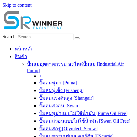
Skip to content
Search
หน้าหลัก
สินค้า
ปั๊มลมอุตสาหกรรม อะไหล่ปั๊มลม [Industrial Air
Pump]
>
ปั๊มลมพูม่า [Puma]
ปั๊มลมฟูเช็ง [Fusheng]
ปั๊มลมแรงดันสูง [Shangair]
ปั๊มลมสวอน [Swan]
ปั๊มลมพูม่าแบบไม่ใช้น้ำมัน [Puma Oil Free]
ปั๊มลมสวอนแบบไม่ใช้น้ำมัน [Swan Oil Free]
ปั๊มลมสกรู [Olymtech Screw]
ปั๊มลมสกรูเอฟเอสเคอร์ติส [FScurtis]