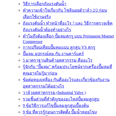
วิธีการเลือกถังแรงดันน้ำ
ทำความเข้าใจเกี่ยวกับ โซลินอยด์วาล์ว 2/2 ก่อน
เลือกใช้งานจริง
ถังแรงดันน้ำ ทำหน้าที่อะไร ? และ วิธีการตรวจเช็ค
ถังแรงดันน้ำต้องทำอย่างไร
ทำไมถึงต้องเลือก ปั้มลมสกรู แบบ Permanent Magnet
Compressor
การเปรียบเทียบปั๊มลมแบบ ลูกสูบ VS สกรู
ปั๊มลม อุปกรณ์ลม กับ งานคาร์แคร์
5 มาตราฐานสินค้าอุตสากรรม คืออะไร
รู้จักกับ “ปั๊มลม” พร้อมประโยชน์จากเครื่องปั๊มลมที่
คุณอาจไม่รู้มาก่อน
ข้อต่อทองเหลือง กันคืออะไรและเกี่ยวข้องกับงาน
อุตสาหกรรมได้อย่างไร
วาล์วอุตสาหกรรม (Industrial Valve )
รวมชิ้นส่วนที่สำคัญของอะไหล่ปั้มลมลูกสูบ
9 ข้อวิธีการแก้ไขปั๊มลมลูกสูบเบื้องต้น
9 ข้อ ที่ควรรู้ก่อนการติดตั้ง ปั๊มน้ำหอยโข่ง