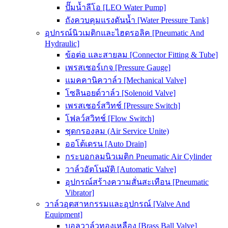
ปั๊มน้ำลีโอ [LEO Water Pump]
ถังควบคุมแรงดันน้ำ [Water Pressure Tank]
อุปกรณ์นิวเมติกและไฮดรอลิค [Pneumatic And
Hydraulic]
ข้อต่อ และสายลม [Connector Fitting & Tube]
เพรสเชอร์เกจ [Pressure Gauge]
แมคคานิควาล์ว [Mechanical Valve]
โซลินอยด์วาล์ว [Solenoid Valve]
เพรสเชอร์สวิทช์ [Pressure Switch]
โฟลว์สวิทช์ [Flow Switch]
ชุดกรองลม (Air Service Unite)
ออโต้เดรน [Auto Drain]
กระบอกลมนิวเมติก Pneumatic Air Cylinder
วาล์วอัตโนมัติ [Automatic Valve]
อุปกรณ์สร้างความสั่นสะเทือน [Pneumatic
Vibrator]
วาล์วอุตสาหกรรมและอุปกรณ์ [Valve And
Equipment]
บอลวาล์วทองเหลือง [Brass Ball Valve]