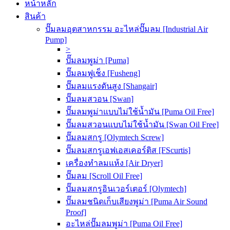
หน้าหลัก
สินค้า
ปั๊มลมอุตสาหกรรม อะไหล่ปั๊มลม [Industrial Air
Pump]
>
ปั๊มลมพูม่า [Puma]
ปั๊มลมฟูเช็ง [Fusheng]
ปั๊มลมแรงดันสูง [Shangair]
ปั๊มลมสวอน [Swan]
ปั๊มลมพูม่าแบบไม่ใช้น้ำมัน [Puma Oil Free]
ปั๊มลมสวอนแบบไม่ใช้น้ำมัน [Swan Oil Free]
ปั๊มลมสกรู [Olymtech Screw]
ปั๊มลมสกรูเอฟเอสเคอร์ติส [FScurtis]
เครื่องทำลมแห้ง [Air Dryer]
ปั๊มลม [Scroll Oil Free]
ปั๊มลมสกรูอินเวอร์เตอร์ [Olymtech]
ปั๊มลมชนิดเก็บเสียงพูม่า [Puma Air Sound
Proof]
อะไหล่ปั๊มลมพูม่า [Puma Oil Free]