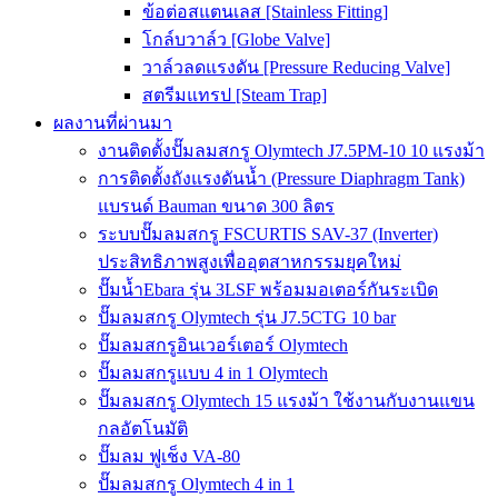
ข้อต่อสแตนเลส [Stainless Fitting]
โกล์บวาล์ว [Globe Valve]
วาล์วลดแรงดัน [Pressure Reducing Valve]
สตรีมแทรป [Steam Trap]
ผลงานที่ผ่านมา
งานติดตั้งปั๊มลมสกรู Olymtech J7.5PM-10 10 แรงม้า
การติดตั้งถังแรงดันน้ำ (Pressure Diaphragm Tank)
แบรนด์ Bauman ขนาด 300 ลิตร
ระบบปั๊มลมสกรู FSCURTIS SAV-37 (Inverter)
ประสิทธิภาพสูงเพื่ออุตสาหกรรมยุคใหม่
ปั๊มน้ำEbara รุ่น 3LSF พร้อมมอเตอร์กันระเบิด
ปั๊มลมสกรู Olymtech รุ่น J7.5CTG 10 bar
ปั๊มลมสกรูอินเวอร์เตอร์ Olymtech
ปั๊มลมสกรูแบบ 4 in 1 Olymtech
ปั๊มลมสกรู Olymtech 15 แรงม้า ใช้งานกับงานแขน
กลอัตโนมัติ
ปั๊มลม ฟูเช็ง VA-80
ปั๊มลมสกรู Olymtech 4 in 1