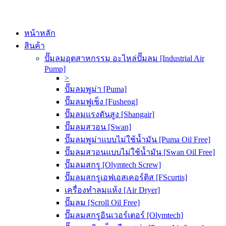
หน้าหลัก
สินค้า
ปั๊มลมอุตสาหกรรม อะไหล่ปั๊มลม [Industrial Air
Pump]
>
ปั๊มลมพูม่า [Puma]
ปั๊มลมฟูเช็ง [Fusheng]
ปั๊มลมแรงดันสูง [Shangair]
ปั๊มลมสวอน [Swan]
ปั๊มลมพูม่าแบบไม่ใช้น้ำมัน [Puma Oil Free]
ปั๊มลมสวอนแบบไม่ใช้น้ำมัน [Swan Oil Free]
ปั๊มลมสกรู [Olymtech Screw]
ปั๊มลมสกรูเอฟเอสเคอร์ติส [FScurtis]
เครื่องทำลมแห้ง [Air Dryer]
ปั๊มลม [Scroll Oil Free]
ปั๊มลมสกรูอินเวอร์เตอร์ [Olymtech]