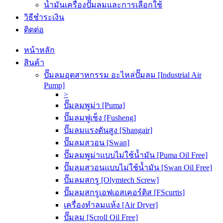
น้ำมันเครื่องปั๊มลมและการเลือกใช้
วิธีชำระเงิน
ติดต่อ
หน้าหลัก
สินค้า
ปั๊มลมอุตสาหกรรม อะไหล่ปั๊มลม [Industrial Air
Pump]
>
ปั๊มลมพูม่า [Puma]
ปั๊มลมฟูเช็ง [Fusheng]
ปั๊มลมแรงดันสูง [Shangair]
ปั๊มลมสวอน [Swan]
ปั๊มลมพูม่าแบบไม่ใช้น้ำมัน [Puma Oil Free]
ปั๊มลมสวอนแบบไม่ใช้น้ำมัน [Swan Oil Free]
ปั๊มลมสกรู [Olymtech Screw]
ปั๊มลมสกรูเอฟเอสเคอร์ติส [FScurtis]
เครื่องทำลมแห้ง [Air Dryer]
ปั๊มลม [Scroll Oil Free]