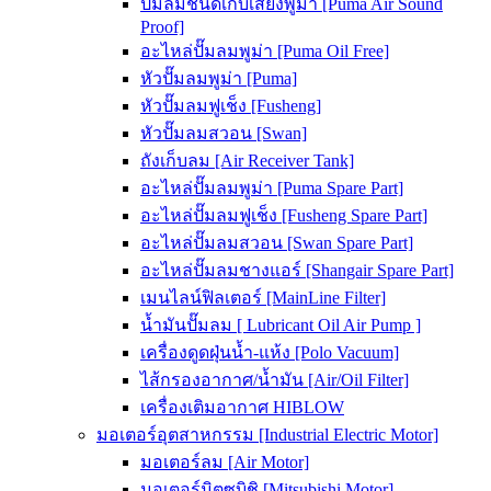
ปั๊มลมชนิดเก็บเสียงพูม่า [Puma Air Sound
Proof]
อะไหล่ปั๊มลมพูม่า [Puma Oil Free]
หัวปั๊มลมพูม่า [Puma]
หัวปั๊มลมฟูเช็ง [Fusheng]
หัวปั๊มลมสวอน [Swan]
ถังเก็บลม [Air Receiver Tank]
อะไหล่ปั๊มลมพูม่า [Puma Spare Part]
อะไหล่ปั๊มลมฟูเช็ง [Fusheng Spare Part]
อะไหล่ปั๊มลมสวอน [Swan Spare Part]
อะไหล่ปั๊มลมชางแอร์ [Shangair Spare Part]
เมนไลน์ฟิลเตอร์ [MainLine Filter]
น้ำมันปั๊มลม [ Lubricant Oil Air Pump ]
เครื่องดูดฝุ่นน้ำ-แห้ง [Polo Vacuum]
ไส้กรองอากาศ/น้ำมัน [Air/Oil Filter]
เครื่องเติมอากาศ HIBLOW
มอเตอร์อุตสาหกรรม [Industrial Electric Motor]
มอเตอร์ลม [Air Motor]
มอเตอร์มิตซูบิชิ [Mitsubishi Motor]