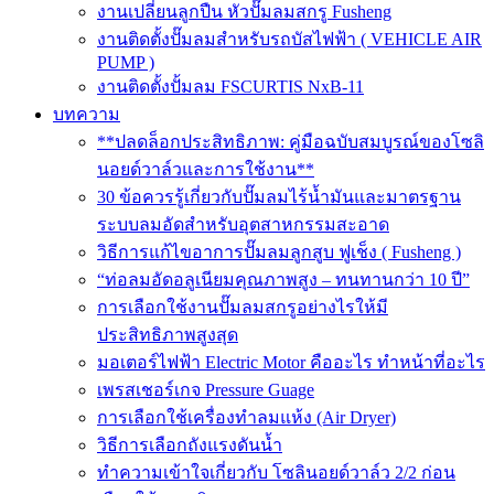
งานเปลี่ยนลูกปืน หัวปั๊มลมสกรู Fusheng
งานติดตั้งปั๊มลมสำหรับรถบัสไฟฟ้า ( VEHICLE AIR
PUMP )
งานติดตั้งปั้มลม FSCURTIS NxB-11
บทความ
**ปลดล็อกประสิทธิภาพ: คู่มือฉบับสมบูรณ์ของโซลิ
นอยด์วาล์วและการใช้งาน**
30 ข้อควรรู้เกี่ยวกับปั๊มลมไร้น้ำมันและมาตรฐาน
ระบบลมอัดสำหรับอุตสาหกรรมสะอาด
วิธีการแก้ไขอาการปั๊มลมลูกสูบ ฟูเช็ง ( Fusheng )
“ท่อลมอัดอลูเนียมคุณภาพสูง – ทนทานกว่า 10 ปี”
การเลือกใช้งานปั๊มลมสกรูอย่างไรให้มี
ประสิทธิภาพสูงสุด
มอเตอร์ไฟฟ้า Electric Motor คืออะไร ทำหน้าที่อะไร
เพรสเชอร์เกจ Pressure Guage
การเลือกใช้เครื่องทำลมแห้ง (Air Dryer)
วิธีการเลือกถังแรงดันน้ำ
ทำความเข้าใจเกี่ยวกับ โซลินอยด์วาล์ว 2/2 ก่อน