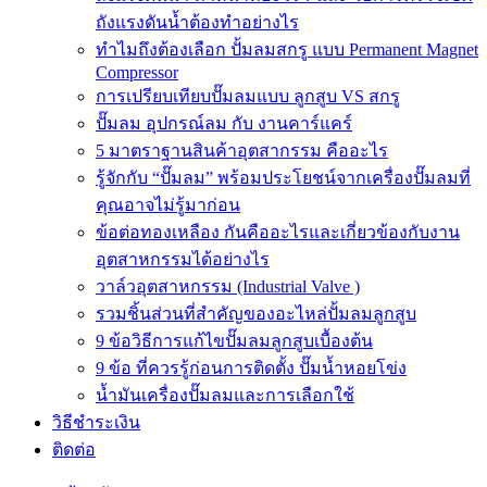
ถังแรงดันน้ำต้องทำอย่างไร
ทำไมถึงต้องเลือก ปั้มลมสกรู แบบ Permanent Magnet
Compressor
การเปรียบเทียบปั๊มลมแบบ ลูกสูบ VS สกรู
ปั๊มลม อุปกรณ์ลม กับ งานคาร์แคร์
5 มาตราฐานสินค้าอุตสากรรม คืออะไร
รู้จักกับ “ปั๊มลม” พร้อมประโยชน์จากเครื่องปั๊มลมที่
คุณอาจไม่รู้มาก่อน
ข้อต่อทองเหลือง กันคืออะไรและเกี่ยวข้องกับงาน
อุตสาหกรรมได้อย่างไร
วาล์วอุตสาหกรรม (Industrial Valve )
รวมชิ้นส่วนที่สำคัญของอะไหล่ปั้มลมลูกสูบ
9 ข้อวิธีการแก้ไขปั๊มลมลูกสูบเบื้องต้น
9 ข้อ ที่ควรรู้ก่อนการติดตั้ง ปั๊มน้ำหอยโข่ง
น้ำมันเครื่องปั๊มลมและการเลือกใช้
วิธีชำระเงิน
ติดต่อ