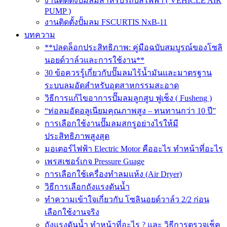
งานติดตั้งปั๊มลมสำหรับรถบัสไฟฟ้า ( VEHICLE AIR
PUMP )
งานติดตั้งปั้มลม FSCURTIS NxB-11
บทความ
**ปลดล็อกประสิทธิภาพ: คู่มือฉบับสมบูรณ์ของโซลิ
นอยด์วาล์วและการใช้งาน**
30 ข้อควรรู้เกี่ยวกับปั๊มลมไร้น้ำมันและมาตรฐาน
ระบบลมอัดสำหรับอุตสาหกรรมสะอาด
วิธีการแก้ไขอาการปั๊มลมลูกสูบ ฟูเช็ง ( Fusheng )
“ท่อลมอัดอลูเนียมคุณภาพสูง – ทนทานกว่า 10 ปี”
การเลือกใช้งานปั๊มลมสกรูอย่างไรให้มี
ประสิทธิภาพสูงสุด
มอเตอร์ไฟฟ้า Electric Motor คืออะไร ทำหน้าที่อะไร
เพรสเชอร์เกจ Pressure Guage
การเลือกใช้เครื่องทำลมแห้ง (Air Dryer)
วิธีการเลือกถังแรงดันน้ำ
ทำความเข้าใจเกี่ยวกับ โซลินอยด์วาล์ว 2/2 ก่อน
เลือกใช้งานจริง
ถังแรงดันน้ำ ทำหน้าที่อะไร ? และ วิธีการตรวจเช็ค