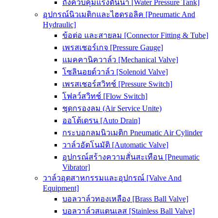
ถังควบคุมแรงดันน้ำ [Water Pressure Tank]
อุปกรณ์นิวเมติกและไฮดรอลิค [Pneumatic And
Hydraulic]
ข้อต่อ และสายลม [Connector Fitting & Tube]
เพรสเชอร์เกจ [Pressure Gauge]
แมคคานิควาล์ว [Mechanical Valve]
โซลินอยด์วาล์ว [Solenoid Valve]
เพรสเชอร์สวิทช์ [Pressure Switch]
โฟลว์สวิทช์ [Flow Switch]
ชุดกรองลม (Air Service Unite)
ออโต้เดรน [Auto Drain]
กระบอกลมนิวเมติก Pneumatic Air Cylinder
วาล์วอัตโนมัติ [Automatic Valve]
อุปกรณ์สร้างความสั่นสะเทือน [Pneumatic
Vibrator]
วาล์วอุตสาหกรรมและอุปกรณ์ [Valve And
Equipment]
บอลวาล์วทองเหลือง [Brass Ball Valve]
บอลวาล์วสแตนเลส [Stainless Ball Valve]