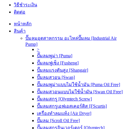
วิธีชำระเงิน
ติดต่อ
หน้าหลัก
สินค้า
ปั๊มลมอุตสาหกรรม อะไหล่ปั๊มลม [Industrial Air
Pump]
>
ปั๊มลมพูม่า [Puma]
ปั๊มลมฟูเช็ง [Fusheng]
ปั๊มลมแรงดันสูง [Shangair]
ปั๊มลมสวอน [Swan]
ปั๊มลมพูม่าแบบไม่ใช้น้ำมัน [Puma Oil Free]
ปั๊มลมสวอนแบบไม่ใช้น้ำมัน [Swan Oil Free]
ปั๊มลมสกรู [Olymtech Screw]
ปั๊มลมสกรูเอฟเอสเคอร์ติส [FScurtis]
เครื่องทำลมแห้ง [Air Dryer]
ปั๊มลม [Scroll Oil Free]
ปั๊มลมสกรูอินเวอร์เตอร์ [Olymtech]