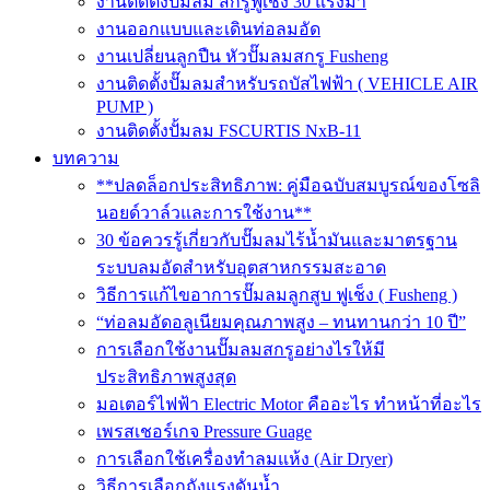
งานติดตั้งปั๊มลม สกรูฟูเช็ง 30 แรงม้า
งานออกแบบและเดินท่อลมอัด
งานเปลี่ยนลูกปืน หัวปั๊มลมสกรู Fusheng
งานติดตั้งปั๊มลมสำหรับรถบัสไฟฟ้า ( VEHICLE AIR
PUMP )
งานติดตั้งปั้มลม FSCURTIS NxB-11
บทความ
**ปลดล็อกประสิทธิภาพ: คู่มือฉบับสมบูรณ์ของโซลิ
นอยด์วาล์วและการใช้งาน**
30 ข้อควรรู้เกี่ยวกับปั๊มลมไร้น้ำมันและมาตรฐาน
ระบบลมอัดสำหรับอุตสาหกรรมสะอาด
วิธีการแก้ไขอาการปั๊มลมลูกสูบ ฟูเช็ง ( Fusheng )
“ท่อลมอัดอลูเนียมคุณภาพสูง – ทนทานกว่า 10 ปี”
การเลือกใช้งานปั๊มลมสกรูอย่างไรให้มี
ประสิทธิภาพสูงสุด
มอเตอร์ไฟฟ้า Electric Motor คืออะไร ทำหน้าที่อะไร
เพรสเชอร์เกจ Pressure Guage
การเลือกใช้เครื่องทำลมแห้ง (Air Dryer)
วิธีการเลือกถังแรงดันน้ำ