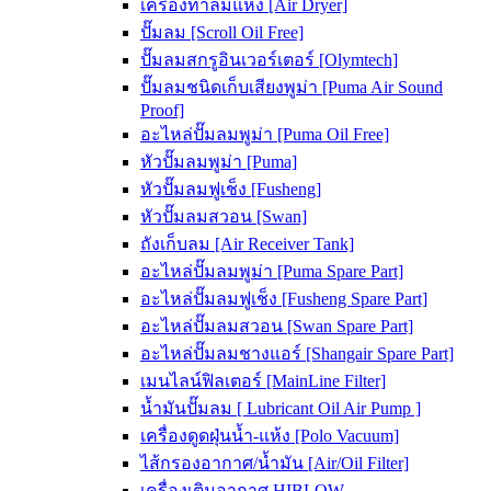
เครื่องทำลมแห้ง [Air Dryer]
ปั๊มลม [Scroll Oil Free]
ปั๊มลมสกรูอินเวอร์เตอร์ [Olymtech]
ปั๊มลมชนิดเก็บเสียงพูม่า [Puma Air Sound
Proof]
อะไหล่ปั๊มลมพูม่า [Puma Oil Free]
หัวปั๊มลมพูม่า [Puma]
หัวปั๊มลมฟูเช็ง [Fusheng]
หัวปั๊มลมสวอน [Swan]
ถังเก็บลม [Air Receiver Tank]
อะไหล่ปั๊มลมพูม่า [Puma Spare Part]
อะไหล่ปั๊มลมฟูเช็ง [Fusheng Spare Part]
อะไหล่ปั๊มลมสวอน [Swan Spare Part]
อะไหล่ปั๊มลมชางแอร์ [Shangair Spare Part]
เมนไลน์ฟิลเตอร์ [MainLine Filter]
น้ำมันปั๊มลม [ Lubricant Oil Air Pump ]
เครื่องดูดฝุ่นน้ำ-แห้ง [Polo Vacuum]
ไส้กรองอากาศ/น้ำมัน [Air/Oil Filter]
เครื่องเติมอากาศ HIBLOW