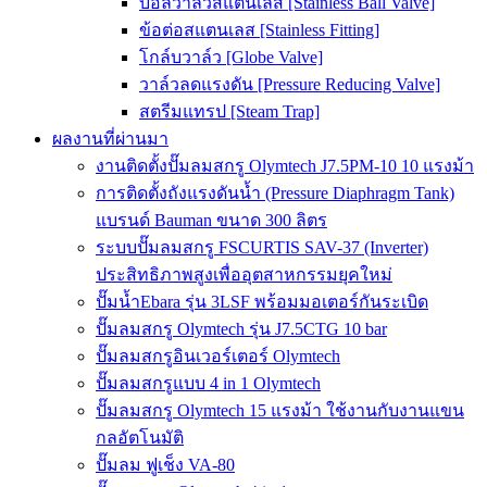
บอลวาล์วสแตนเลส [Stainless Ball Valve]
ข้อต่อสแตนเลส [Stainless Fitting]
โกล์บวาล์ว [Globe Valve]
วาล์วลดแรงดัน [Pressure Reducing Valve]
สตรีมแทรป [Steam Trap]
ผลงานที่ผ่านมา
งานติดตั้งปั๊มลมสกรู Olymtech J7.5PM-10 10 แรงม้า
การติดตั้งถังแรงดันน้ำ (Pressure Diaphragm Tank)
แบรนด์ Bauman ขนาด 300 ลิตร
ระบบปั๊มลมสกรู FSCURTIS SAV-37 (Inverter)
ประสิทธิภาพสูงเพื่ออุตสาหกรรมยุคใหม่
ปั๊มน้ำEbara รุ่น 3LSF พร้อมมอเตอร์กันระเบิด
ปั๊มลมสกรู Olymtech รุ่น J7.5CTG 10 bar
ปั๊มลมสกรูอินเวอร์เตอร์ Olymtech
ปั๊มลมสกรูแบบ 4 in 1 Olymtech
ปั๊มลมสกรู Olymtech 15 แรงม้า ใช้งานกับงานแขน
กลอัตโนมัติ
ปั๊มลม ฟูเช็ง VA-80