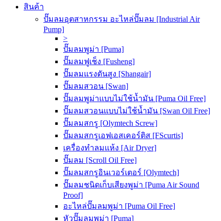
สินค้า
ปั๊มลมอุตสาหกรรม อะไหล่ปั๊มลม [Industrial Air
Pump]
>
ปั๊มลมพูม่า [Puma]
ปั๊มลมฟูเช็ง [Fusheng]
ปั๊มลมแรงดันสูง [Shangair]
ปั๊มลมสวอน [Swan]
ปั๊มลมพูม่าแบบไม่ใช้น้ำมัน [Puma Oil Free]
ปั๊มลมสวอนแบบไม่ใช้น้ำมัน [Swan Oil Free]
ปั๊มลมสกรู [Olymtech Screw]
ปั๊มลมสกรูเอฟเอสเคอร์ติส [FScurtis]
เครื่องทำลมแห้ง [Air Dryer]
ปั๊มลม [Scroll Oil Free]
ปั๊มลมสกรูอินเวอร์เตอร์ [Olymtech]
ปั๊มลมชนิดเก็บเสียงพูม่า [Puma Air Sound
Proof]
อะไหล่ปั๊มลมพูม่า [Puma Oil Free]
หัวปั๊มลมพูม่า [Puma]