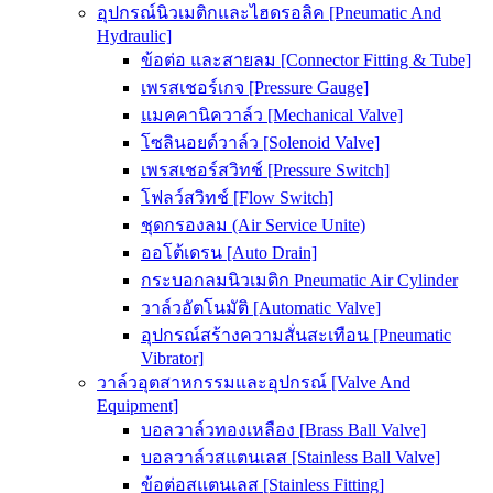
อุปกรณ์นิวเมติกและไฮดรอลิค [Pneumatic And
Hydraulic]
ข้อต่อ และสายลม [Connector Fitting & Tube]
เพรสเชอร์เกจ [Pressure Gauge]
แมคคานิควาล์ว [Mechanical Valve]
โซลินอยด์วาล์ว [Solenoid Valve]
เพรสเชอร์สวิทช์ [Pressure Switch]
โฟลว์สวิทช์ [Flow Switch]
ชุดกรองลม (Air Service Unite)
ออโต้เดรน [Auto Drain]
กระบอกลมนิวเมติก Pneumatic Air Cylinder
วาล์วอัตโนมัติ [Automatic Valve]
อุปกรณ์สร้างความสั่นสะเทือน [Pneumatic
Vibrator]
วาล์วอุตสาหกรรมและอุปกรณ์ [Valve And
Equipment]
บอลวาล์วทองเหลือง [Brass Ball Valve]
บอลวาล์วสแตนเลส [Stainless Ball Valve]
ข้อต่อสแตนเลส [Stainless Fitting]