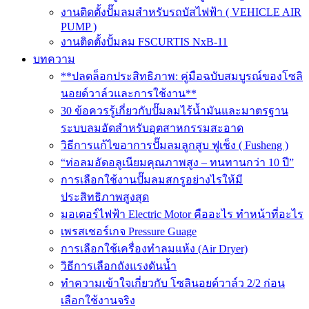
งานติดตั้งปั๊มลมสำหรับรถบัสไฟฟ้า ( VEHICLE AIR
PUMP )
งานติดตั้งปั้มลม FSCURTIS NxB-11
บทความ
**ปลดล็อกประสิทธิภาพ: คู่มือฉบับสมบูรณ์ของโซลิ
นอยด์วาล์วและการใช้งาน**
30 ข้อควรรู้เกี่ยวกับปั๊มลมไร้น้ำมันและมาตรฐาน
ระบบลมอัดสำหรับอุตสาหกรรมสะอาด
วิธีการแก้ไขอาการปั๊มลมลูกสูบ ฟูเช็ง ( Fusheng )
“ท่อลมอัดอลูเนียมคุณภาพสูง – ทนทานกว่า 10 ปี”
การเลือกใช้งานปั๊มลมสกรูอย่างไรให้มี
ประสิทธิภาพสูงสุด
มอเตอร์ไฟฟ้า Electric Motor คืออะไร ทำหน้าที่อะไร
เพรสเชอร์เกจ Pressure Guage
การเลือกใช้เครื่องทำลมแห้ง (Air Dryer)
วิธีการเลือกถังแรงดันน้ำ
ทำความเข้าใจเกี่ยวกับ โซลินอยด์วาล์ว 2/2 ก่อน
เลือกใช้งานจริง