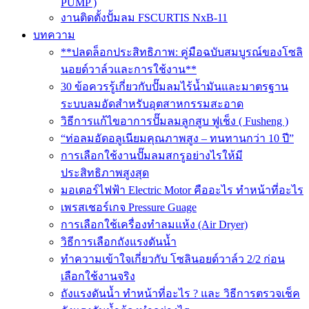
PUMP )
งานติดตั้งปั้มลม FSCURTIS NxB-11
บทความ
**ปลดล็อกประสิทธิภาพ: คู่มือฉบับสมบูรณ์ของโซลิ
นอยด์วาล์วและการใช้งาน**
30 ข้อควรรู้เกี่ยวกับปั๊มลมไร้น้ำมันและมาตรฐาน
ระบบลมอัดสำหรับอุตสาหกรรมสะอาด
วิธีการแก้ไขอาการปั๊มลมลูกสูบ ฟูเช็ง ( Fusheng )
“ท่อลมอัดอลูเนียมคุณภาพสูง – ทนทานกว่า 10 ปี”
การเลือกใช้งานปั๊มลมสกรูอย่างไรให้มี
ประสิทธิภาพสูงสุด
มอเตอร์ไฟฟ้า Electric Motor คืออะไร ทำหน้าที่อะไร
เพรสเชอร์เกจ Pressure Guage
การเลือกใช้เครื่องทำลมแห้ง (Air Dryer)
วิธีการเลือกถังแรงดันน้ำ
ทำความเข้าใจเกี่ยวกับ โซลินอยด์วาล์ว 2/2 ก่อน
เลือกใช้งานจริง
ถังแรงดันน้ำ ทำหน้าที่อะไร ? และ วิธีการตรวจเช็ค