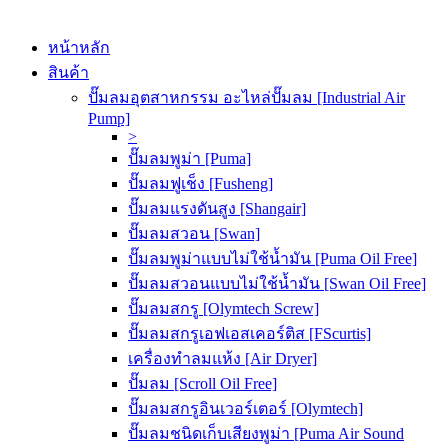
หน้าหลัก
สินค้า
ปั๊มลมอุตสาหกรรม อะไหล่ปั๊มลม [Industrial Air
Pump]
>
ปั๊มลมพูม่า [Puma]
ปั๊มลมฟูเช็ง [Fusheng]
ปั๊มลมแรงดันสูง [Shangair]
ปั๊มลมสวอน [Swan]
ปั๊มลมพูม่าแบบไม่ใช้น้ำมัน [Puma Oil Free]
ปั๊มลมสวอนแบบไม่ใช้น้ำมัน [Swan Oil Free]
ปั๊มลมสกรู [Olymtech Screw]
ปั๊มลมสกรูเอฟเอสเคอร์ติส [FScurtis]
เครื่องทำลมแห้ง [Air Dryer]
ปั๊มลม [Scroll Oil Free]
ปั๊มลมสกรูอินเวอร์เตอร์ [Olymtech]
ปั๊มลมชนิดเก็บเสียงพูม่า [Puma Air Sound