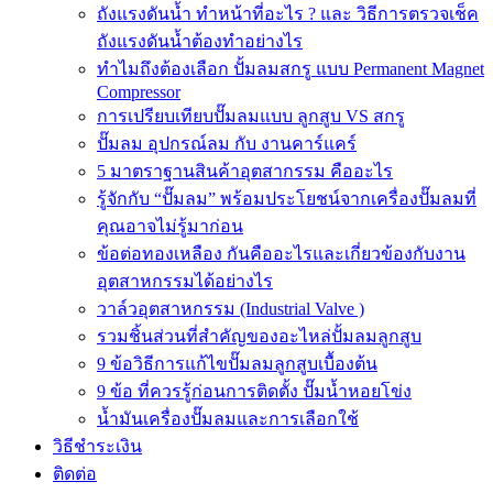
ถังแรงดันน้ำ ทำหน้าที่อะไร ? และ วิธีการตรวจเช็ค
ถังแรงดันน้ำต้องทำอย่างไร
ทำไมถึงต้องเลือก ปั้มลมสกรู แบบ Permanent Magnet
Compressor
การเปรียบเทียบปั๊มลมแบบ ลูกสูบ VS สกรู
ปั๊มลม อุปกรณ์ลม กับ งานคาร์แคร์
5 มาตราฐานสินค้าอุตสากรรม คืออะไร
รู้จักกับ “ปั๊มลม” พร้อมประโยชน์จากเครื่องปั๊มลมที่
คุณอาจไม่รู้มาก่อน
ข้อต่อทองเหลือง กันคืออะไรและเกี่ยวข้องกับงาน
อุตสาหกรรมได้อย่างไร
วาล์วอุตสาหกรรม (Industrial Valve )
รวมชิ้นส่วนที่สำคัญของอะไหล่ปั้มลมลูกสูบ
9 ข้อวิธีการแก้ไขปั๊มลมลูกสูบเบื้องต้น
9 ข้อ ที่ควรรู้ก่อนการติดตั้ง ปั๊มน้ำหอยโข่ง
น้ำมันเครื่องปั๊มลมและการเลือกใช้
วิธีชำระเงิน
ติดต่อ