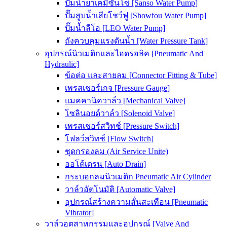
ปั๊มน้ำยาเคมีซันโซ่ [Sanso Water Pump]
ปั๊มสูบน้ำเสียโชว์ฟู [Showfou Water Pump]
ปั๊มน้ำลีโอ [LEO Water Pump]
ถังควบคุมแรงดันน้ำ [Water Pressure Tank]
อุปกรณ์นิวเมติกและไฮดรอลิค [Pneumatic And
Hydraulic]
ข้อต่อ และสายลม [Connector Fitting & Tube]
เพรสเชอร์เกจ [Pressure Gauge]
แมคคานิควาล์ว [Mechanical Valve]
โซลินอยด์วาล์ว [Solenoid Valve]
เพรสเชอร์สวิทช์ [Pressure Switch]
โฟลว์สวิทช์ [Flow Switch]
ชุดกรองลม (Air Service Unite)
ออโต้เดรน [Auto Drain]
กระบอกลมนิวเมติก Pneumatic Air Cylinder
วาล์วอัตโนมัติ [Automatic Valve]
อุปกรณ์สร้างความสั่นสะเทือน [Pneumatic
Vibrator]
วาล์วอุตสาหกรรมและอุปกรณ์ [Valve And