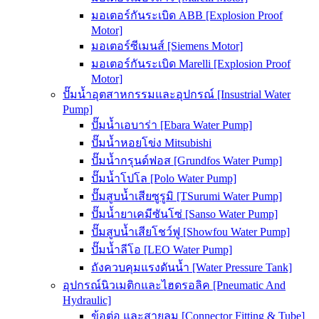
มอเตอร์กันระเบิด ABB [Explosion Proof
Motor]
มอเตอร์ซีเมนส์ [Siemens Motor]
มอเตอร์กันระเบิด Marelli [Explosion Proof
Motor]
ปั๊มน้ำอุตสาหกรรมและอุปกรณ์ [Insustrial Water
Pump]
ปั๊มน้ำเอบาร่า [Ebara Water Pump]
ปั๊มน้ำหอยโข่ง Mitsubishi
ปั๊มน้ำกรุนด์ฟอส [Grundfos Water Pump]
ปั๊มน้ำโปโล [Polo Water Pump]
ปั๊มสูบน้ำเสียซูรูมิ [TSurumi Water Pump]
ปั๊มน้ำยาเคมีซันโซ่ [Sanso Water Pump]
ปั๊มสูบน้ำเสียโชว์ฟู [Showfou Water Pump]
ปั๊มน้ำลีโอ [LEO Water Pump]
ถังควบคุมแรงดันน้ำ [Water Pressure Tank]
อุปกรณ์นิวเมติกและไฮดรอลิค [Pneumatic And
Hydraulic]
ข้อต่อ และสายลม [Connector Fitting & Tube]