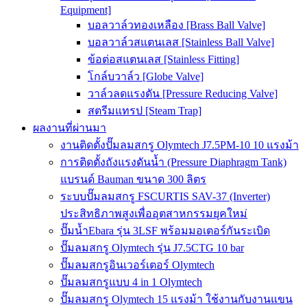
Equipment]
บอลวาล์วทองเหลือง [Brass Ball Valve]
บอลวาล์วสแตนเลส [Stainless Ball Valve]
ข้อต่อสแตนเลส [Stainless Fitting]
โกล์บวาล์ว [Globe Valve]
วาล์วลดแรงดัน [Pressure Reducing Valve]
สตรีมแทรป [Steam Trap]
ผลงานที่ผ่านมา
งานติดตั้งปั๊มลมสกรู Olymtech J7.5PM-10 10 แรงม้า
การติดตั้งถังแรงดันน้ำ (Pressure Diaphragm Tank)
แบรนด์ Bauman ขนาด 300 ลิตร
ระบบปั๊มลมสกรู FSCURTIS SAV-37 (Inverter)
ประสิทธิภาพสูงเพื่ออุตสาหกรรมยุคใหม่
ปั๊มน้ำEbara รุ่น 3LSF พร้อมมอเตอร์กันระเบิด
ปั๊มลมสกรู Olymtech รุ่น J7.5CTG 10 bar
ปั๊มลมสกรูอินเวอร์เตอร์ Olymtech
ปั๊มลมสกรูแบบ 4 in 1 Olymtech
ปั๊มลมสกรู Olymtech 15 แรงม้า ใช้งานกับงานแขน