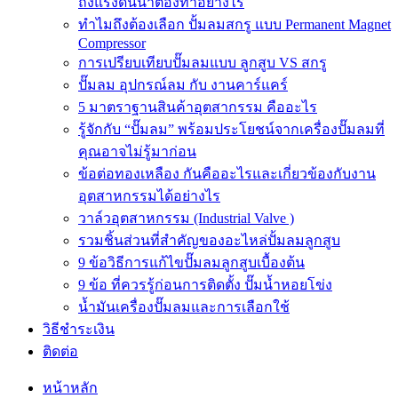
ถังแรงดันน้ำต้องทำอย่างไร
ทำไมถึงต้องเลือก ปั้มลมสกรู แบบ Permanent Magnet
Compressor
การเปรียบเทียบปั๊มลมแบบ ลูกสูบ VS สกรู
ปั๊มลม อุปกรณ์ลม กับ งานคาร์แคร์
5 มาตราฐานสินค้าอุตสากรรม คืออะไร
รู้จักกับ “ปั๊มลม” พร้อมประโยชน์จากเครื่องปั๊มลมที่
คุณอาจไม่รู้มาก่อน
ข้อต่อทองเหลือง กันคืออะไรและเกี่ยวข้องกับงาน
อุตสาหกรรมได้อย่างไร
วาล์วอุตสาหกรรม (Industrial Valve )
รวมชิ้นส่วนที่สำคัญของอะไหล่ปั้มลมลูกสูบ
9 ข้อวิธีการแก้ไขปั๊มลมลูกสูบเบื้องต้น
9 ข้อ ที่ควรรู้ก่อนการติดตั้ง ปั๊มน้ำหอยโข่ง
น้ำมันเครื่องปั๊มลมและการเลือกใช้
วิธีชำระเงิน
ติดต่อ
หน้าหลัก