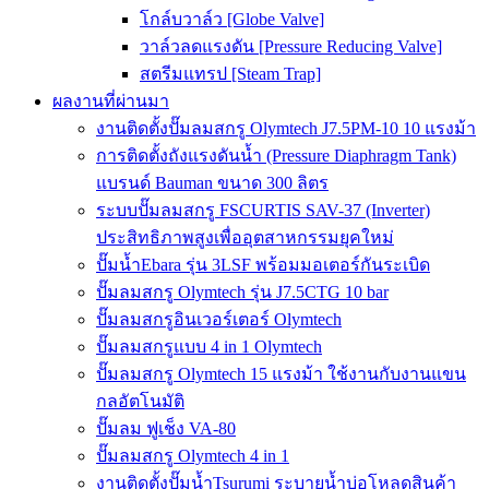
โกล์บวาล์ว [Globe Valve]
วาล์วลดแรงดัน [Pressure Reducing Valve]
สตรีมแทรป [Steam Trap]
ผลงานที่ผ่านมา
งานติดตั้งปั๊มลมสกรู Olymtech J7.5PM-10 10 แรงม้า
การติดตั้งถังแรงดันน้ำ (Pressure Diaphragm Tank)
แบรนด์ Bauman ขนาด 300 ลิตร
ระบบปั๊มลมสกรู FSCURTIS SAV-37 (Inverter)
ประสิทธิภาพสูงเพื่ออุตสาหกรรมยุคใหม่
ปั๊มน้ำEbara รุ่น 3LSF พร้อมมอเตอร์กันระเบิด
ปั๊มลมสกรู Olymtech รุ่น J7.5CTG 10 bar
ปั๊มลมสกรูอินเวอร์เตอร์ Olymtech
ปั๊มลมสกรูแบบ 4 in 1 Olymtech
ปั๊มลมสกรู Olymtech 15 แรงม้า ใช้งานกับงานแขน
กลอัตโนมัติ
ปั๊มลม ฟูเช็ง VA-80
ปั๊มลมสกรู Olymtech 4 in 1
งานติดตั้งปั๊มน้ำTsurumi ระบายน้ำบ่อโหลดสินค้า