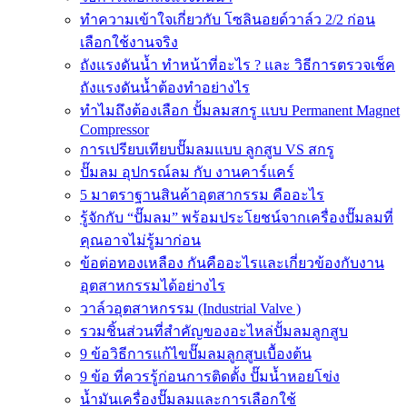
ทำความเข้าใจเกี่ยวกับ โซลินอยด์วาล์ว 2/2 ก่อน
เลือกใช้งานจริง
ถังแรงดันน้ำ ทำหน้าที่อะไร ? และ วิธีการตรวจเช็ค
ถังแรงดันน้ำต้องทำอย่างไร
ทำไมถึงต้องเลือก ปั้มลมสกรู แบบ Permanent Magnet
Compressor
การเปรียบเทียบปั๊มลมแบบ ลูกสูบ VS สกรู
ปั๊มลม อุปกรณ์ลม กับ งานคาร์แคร์
5 มาตราฐานสินค้าอุตสากรรม คืออะไร
รู้จักกับ “ปั๊มลม” พร้อมประโยชน์จากเครื่องปั๊มลมที่
คุณอาจไม่รู้มาก่อน
ข้อต่อทองเหลือง กันคืออะไรและเกี่ยวข้องกับงาน
อุตสาหกรรมได้อย่างไร
วาล์วอุตสาหกรรม (Industrial Valve )
รวมชิ้นส่วนที่สำคัญของอะไหล่ปั้มลมลูกสูบ
9 ข้อวิธีการแก้ไขปั๊มลมลูกสูบเบื้องต้น
9 ข้อ ที่ควรรู้ก่อนการติดตั้ง ปั๊มน้ำหอยโข่ง
น้ำมันเครื่องปั๊มลมและการเลือกใช้