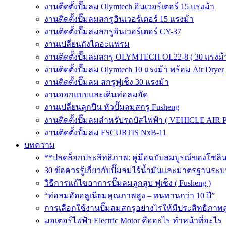
งานตืดตั้งปั๊มลม Olymtech อินเวอร์เตอร์ 15 แรงม้า
งานติดตั้งปั๊มลมสกรูอินเวอร์เตอร์ 15 แรงม้า
งานติดตั้งปั๊มลมสกรูอินเวอร์เตอร์ CY-37
งานเปลี่ยนถังไดอะแฟรม
งานติดตั้งปั๊มลมสกรู OLYMTECH OL22-8 ( 30 แรงม้า
งานติดตั้งปั๊มลม Olymtech 10 แรงม้า พร้อม Air Dryer
งานติดตั้งปั๊มลม สกรูฟูเช็ง 30 แรงม้า
งานออกแบบและเดินท่อลมอัด
งานเปลี่ยนลูกปืน หัวปั๊มลมสกรู Fusheng
งานติดตั้งปั๊มลมสำหรับรถบัสไฟฟ้า ( VEHICLE AIR 
งานติดตั้งปั้มลม FSCURTIS NxB-11
บทความ
**ปลดล็อกประสิทธิภาพ: คู่มือฉบับสมบูรณ์ของโซล
30 ข้อควรรู้เกี่ยวกับปั๊มลมไร้น้ำมันและมาตรฐา
วิธีการแก้ไขอาการปั๊มลมลูกสูบ ฟูเช็ง ( Fusheng )
“ท่อลมอัดอลูเนียมคุณภาพสูง – ทนทานกว่า 10 ปี”
การเลือกใช้งานปั๊มลมสกรูอย่างไรให้มีประสิทธิภาพส
มอเตอร์ไฟฟ้า Electric Motor คืออะไร ทำหน้าที่อะไร