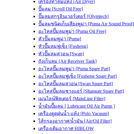
เครื่องทำลมแห้ง [Air Dryer]
ปั๊มลม [Scroll Oil Free]
ปั๊มลมสกรูอินเวอร์เตอร์ [Olymtech]
ปั๊มลมชนิดเก็บเสียงพูม่า [Puma Air Sound Proof]
อะไหล่ปั๊มลมพูม่า [Puma Oil Free]
หัวปั๊มลมพูม่า [Puma]
หัวปั๊มลมฟูเช็ง [Fusheng]
หัวปั๊มลมสวอน [Swan]
ถังเก็บลม [Air Receiver Tank]
อะไหล่ปั๊มลมพูม่า [Puma Spare Part]
อะไหล่ปั๊มลมฟูเช็ง [Fusheng Spare Part]
อะไหล่ปั๊มลมสวอน [Swan Spare Part]
อะไหล่ปั๊มลมชางแอร์ [Shangair Spare Part]
เมนไลน์ฟิลเตอร์ [MainLine Filter]
น้ำมันปั๊มลม [ Lubricant Oil Air Pump ]
เครื่องดูดฝุ่นน้ำ-แห้ง [Polo Vacuum]
ไส้กรองอากาศ/น้ำมัน [Air/Oil Filter]
เครื่องเติมอากาศ HIBLOW