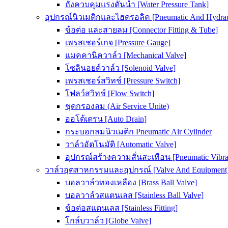
ถังควบคุมแรงดันน้ำ [Water Pressure Tank]
อุปกรณ์นิวเมติกและไฮดรอลิค [Pneumatic And Hydrau
ข้อต่อ และสายลม [Connector Fitting & Tube]
เพรสเชอร์เกจ [Pressure Gauge]
แมคคานิควาล์ว [Mechanical Valve]
โซลินอยด์วาล์ว [Solenoid Valve]
เพรสเชอร์สวิทช์ [Pressure Switch]
โฟลว์สวิทช์ [Flow Switch]
ชุดกรองลม (Air Service Unite)
ออโต้เดรน [Auto Drain]
กระบอกลมนิวเมติก Pneumatic Air Cylinder
วาล์วอัตโนมัติ [Automatic Valve]
อุปกรณ์สร้างความสั่นสะเทือน [Pneumatic Vibra
วาล์วอุตสาหกรรมและอุปกรณ์ [Valve And Equipment
บอลวาล์วทองเหลือง [Brass Ball Valve]
บอลวาล์วสแตนเลส [Stainless Ball Valve]
ข้อต่อสแตนเลส [Stainless Fitting]
โกล์บวาล์ว [Globe Valve]