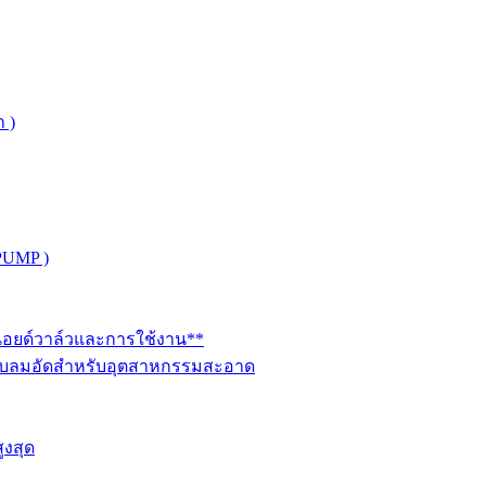
 )
PUMP )
ินอยด์วาล์วและการใช้งาน**
นระบบลมอัดสำหรับอุตสาหกรรมสะอาด
ูงสุด