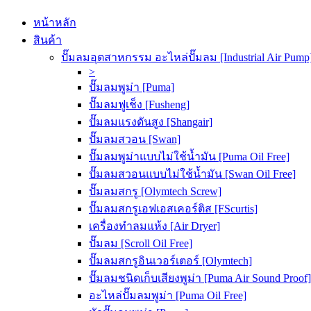
หน้าหลัก
สินค้า
ปั๊มลมอุตสาหกรรม อะไหล่ปั๊มลม [Industrial Air Pump
>
ปั๊มลมพูม่า [Puma]
ปั๊มลมฟูเช็ง [Fusheng]
ปั๊มลมแรงดันสูง [Shangair]
ปั๊มลมสวอน [Swan]
ปั๊มลมพูม่าแบบไม่ใช้น้ำมัน [Puma Oil Free]
ปั๊มลมสวอนแบบไม่ใช้น้ำมัน [Swan Oil Free]
ปั๊มลมสกรู [Olymtech Screw]
ปั๊มลมสกรูเอฟเอสเคอร์ติส [FScurtis]
เครื่องทำลมแห้ง [Air Dryer]
ปั๊มลม [Scroll Oil Free]
ปั๊มลมสกรูอินเวอร์เตอร์ [Olymtech]
ปั๊มลมชนิดเก็บเสียงพูม่า [Puma Air Sound Proof]
อะไหล่ปั๊มลมพูม่า [Puma Oil Free]