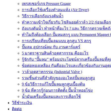
เพรสเชอร์เกจ Pressure Guage
การเลือกใช้เครื่องทำลมแห้ง (Air Dryer)
วิธีการเลือกถังแรงดันน้ำ
ทำความเข้าใจเกี่ยวกับ โซลินอยด์วาล์ว 2/2 ก่อนเลือ
ถังแรงดันน้ำ ทำหน้าที่อะไร ? และ วิธีการตรวจเช็คถ
ทำไมถึงต้องเลือก ปั้มลมสกรู แบบ Permanent Magnet 
การเปรียบเทียบปั๊มลมแบบ ลูกสูบ VS สกรู
ปั๊มลม อุปกรณ์ลม กับ งานคาร์แคร์
5 มาตราฐานสินค้าอุตสากรรม คืออะไร
รู้จักกับ “ปั๊มลม” พร้อมประโยชน์จากเครื่องปั๊มลมที่
ข้อต่อทองเหลือง กันคืออะไรและเกี่ยวข้องกับงานอุ
วาล์วอุตสาหกรรม (Industrial Valve )
รวมชิ้นส่วนที่สำคัญของอะไหล่ปั้มลมลูกสูบ
9 ข้อวิธีการแก้ไขปั๊มลมลูกสูบเบื้องต้น
9 ข้อ ที่ควรรู้ก่อนการติดตั้ง ปั๊มน้ำหอยโข่ง
น้ำมันเครื่องปั๊มลมและการเลือกใช้
วิธีชำระเงิน
ติดต่อ