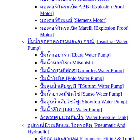
มอเตอร์กันระเบิด ABB [Explosion Proof
Motor]
มอเตอร์ซีเมนส์ [Siemens Motor]
มอเตอร์กันระเบิด Marelli [Explosion Proof
Motor]
ปั๊มน้ำอุตสาหกรรมและอุปกรณ์ [Insustrial Water
Pump]
ปั๊มน้ำเอบาร่า [Ebara Water Pump]
ปั๊มน้ำหอยโข่ง Mitsubishi
ปั๊มน้ำกรุนด์ฟอส [Grundfos Water Pump]
ปั๊มน้ำโปโล [Polo Water Pump]
ปั๊มสูบน้ำเสียซูรูมิ [TSurumi Water Pump]
ปั๊มน้ำยาเคมีซันโซ่ [Sanso Water Pump]
ปั๊มสูบน้ำเสียโชว์ฟู [Showfou Water Pump]
ปั๊มน้ำลีโอ [LEO Water Pump]
ถังควบคุมแรงดันน้ำ [Water Pressure Tank]
อุปกรณ์นิวเมติกและไฮดรอลิค [Pneumatic And
Hydraulic]
ข้อต่อ และสายลม [Connector Fitting & Tube]