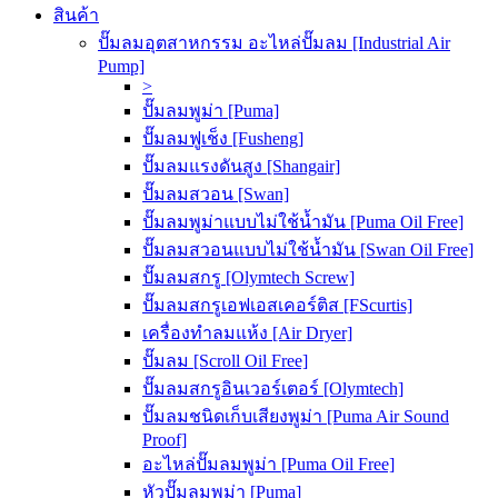
สินค้า
ปั๊มลมอุตสาหกรรม อะไหล่ปั๊มลม [Industrial Air
Pump]
>
ปั๊มลมพูม่า [Puma]
ปั๊มลมฟูเช็ง [Fusheng]
ปั๊มลมแรงดันสูง [Shangair]
ปั๊มลมสวอน [Swan]
ปั๊มลมพูม่าแบบไม่ใช้น้ำมัน [Puma Oil Free]
ปั๊มลมสวอนแบบไม่ใช้น้ำมัน [Swan Oil Free]
ปั๊มลมสกรู [Olymtech Screw]
ปั๊มลมสกรูเอฟเอสเคอร์ติส [FScurtis]
เครื่องทำลมแห้ง [Air Dryer]
ปั๊มลม [Scroll Oil Free]
ปั๊มลมสกรูอินเวอร์เตอร์ [Olymtech]
ปั๊มลมชนิดเก็บเสียงพูม่า [Puma Air Sound
Proof]
อะไหล่ปั๊มลมพูม่า [Puma Oil Free]
หัวปั๊มลมพูม่า [Puma]