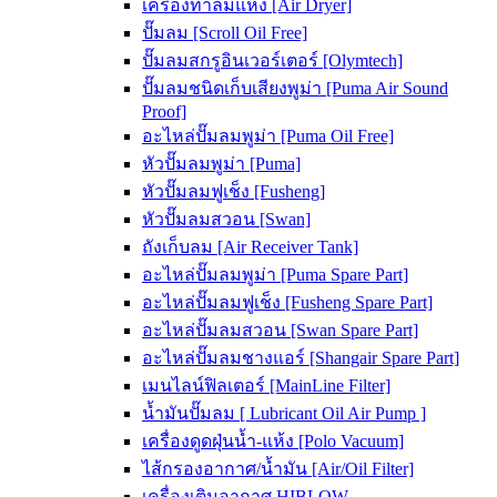
เครื่องทำลมแห้ง [Air Dryer]
ปั๊มลม [Scroll Oil Free]
ปั๊มลมสกรูอินเวอร์เตอร์ [Olymtech]
ปั๊มลมชนิดเก็บเสียงพูม่า [Puma Air Sound
Proof]
อะไหล่ปั๊มลมพูม่า [Puma Oil Free]
หัวปั๊มลมพูม่า [Puma]
หัวปั๊มลมฟูเช็ง [Fusheng]
หัวปั๊มลมสวอน [Swan]
ถังเก็บลม [Air Receiver Tank]
อะไหล่ปั๊มลมพูม่า [Puma Spare Part]
อะไหล่ปั๊มลมฟูเช็ง [Fusheng Spare Part]
อะไหล่ปั๊มลมสวอน [Swan Spare Part]
อะไหล่ปั๊มลมชางแอร์ [Shangair Spare Part]
เมนไลน์ฟิลเตอร์ [MainLine Filter]
น้ำมันปั๊มลม [ Lubricant Oil Air Pump ]
เครื่องดูดฝุ่นน้ำ-แห้ง [Polo Vacuum]
ไส้กรองอากาศ/น้ำมัน [Air/Oil Filter]
เครื่องเติมอากาศ HIBLOW