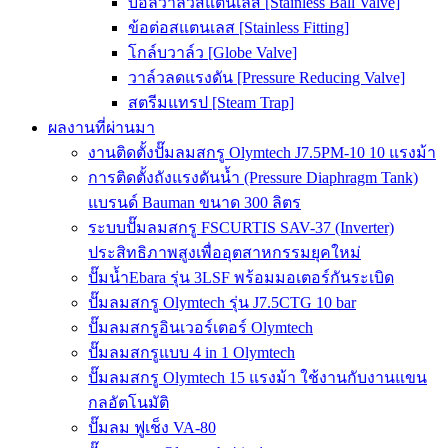
บอลวาล์วสแตนเลส [Stainless Ball Valve]
ข้อต่อสแตนเลส [Stainless Fitting]
โกล์บวาล์ว [Globe Valve]
วาล์วลดแรงดัน [Pressure Reducing Valve]
สตรีมแทรป [Steam Trap]
ผลงานที่ผ่านมา
งานติดตั้งปั๊มลมสกรู Olymtech J7.5PM-10 10 แรงม้า
การติดตั้งถังแรงดันน้ำ (Pressure Diaphragm Tank)
แบรนด์ Bauman ขนาด 300 ลิตร
ระบบปั๊มลมสกรู FSCURTIS SAV-37 (Inverter)
ประสิทธิภาพสูงเพื่ออุตสาหกรรมยุคใหม่
ปั๊มน้ำEbara รุ่น 3LSF พร้อมมอเตอร์กันระเบิด
ปั๊มลมสกรู Olymtech รุ่น J7.5CTG 10 bar
ปั๊มลมสกรูอินเวอร์เตอร์ Olymtech
ปั๊มลมสกรูแบบ 4 in 1 Olymtech
ปั๊มลมสกรู Olymtech 15 แรงม้า ใช้งานกับงานแขน
กลอัตโนมัติ
ปั๊มลม ฟูเช็ง VA-80