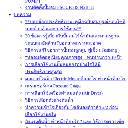
PUMP )
งานติดตั้งปั้มลม FSCURTIS NxB-11
บทความ
**ปลดล็อกประสิทธิภาพ: คู่มือฉบับสมบูรณ์ของโซลิ
นอยด์วาล์วและการใช้งาน**
30 ข้อควรรู้เกี่ยวกับปั๊มลมไร้น้ำมันและมาตรฐาน
ระบบลมอัดสำหรับอุตสาหกรรมสะอาด
วิธีการแก้ไขอาการปั๊มลมลูกสูบ ฟูเช็ง ( Fusheng )
“ท่อลมอัดอลูเนียมคุณภาพสูง – ทนทานกว่า 10 ปี”
การเลือกใช้งานปั๊มลมสกรูอย่างไรให้มี
ประสิทธิภาพสูงสุด
มอเตอร์ไฟฟ้า Electric Motor คืออะไร ทำหน้าที่อะไร
เพรสเชอร์เกจ Pressure Guage
การเลือกใช้เครื่องทำลมแห้ง (Air Dryer)
วิธีการเลือกถังแรงดันน้ำ
ทำความเข้าใจเกี่ยวกับ โซลินอยด์วาล์ว 2/2 ก่อน
เลือกใช้งานจริง
ถังแรงดันน้ำ ทำหน้าที่อะไร ? และ วิธีการตรวจเช็ค