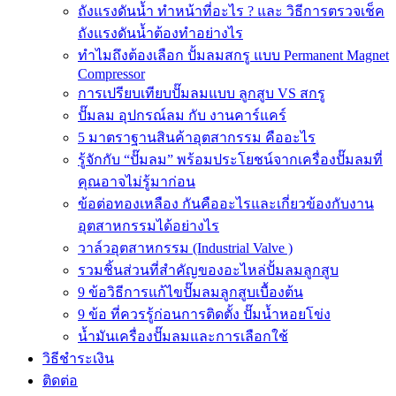
ถังแรงดันน้ำ ทำหน้าที่อะไร ? และ วิธีการตรวจเช็ค
ถังแรงดันน้ำต้องทำอย่างไร
ทำไมถึงต้องเลือก ปั้มลมสกรู แบบ Permanent Magnet
Compressor
การเปรียบเทียบปั๊มลมแบบ ลูกสูบ VS สกรู
ปั๊มลม อุปกรณ์ลม กับ งานคาร์แคร์
5 มาตราฐานสินค้าอุตสากรรม คืออะไร
รู้จักกับ “ปั๊มลม” พร้อมประโยชน์จากเครื่องปั๊มลมที่
คุณอาจไม่รู้มาก่อน
ข้อต่อทองเหลือง กันคืออะไรและเกี่ยวข้องกับงาน
อุตสาหกรรมได้อย่างไร
วาล์วอุตสาหกรรม (Industrial Valve )
รวมชิ้นส่วนที่สำคัญของอะไหล่ปั้มลมลูกสูบ
9 ข้อวิธีการแก้ไขปั๊มลมลูกสูบเบื้องต้น
9 ข้อ ที่ควรรู้ก่อนการติดตั้ง ปั๊มน้ำหอยโข่ง
น้ำมันเครื่องปั๊มลมและการเลือกใช้
วิธีชำระเงิน
ติดต่อ