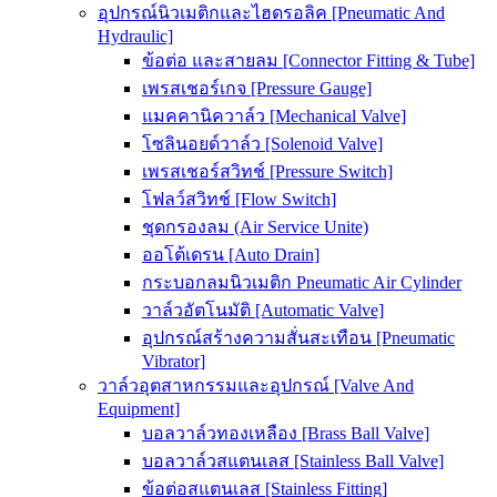
อุปกรณ์นิวเมติกและไฮดรอลิค [Pneumatic And
Hydraulic]
ข้อต่อ และสายลม [Connector Fitting & Tube]
เพรสเชอร์เกจ [Pressure Gauge]
แมคคานิควาล์ว [Mechanical Valve]
โซลินอยด์วาล์ว [Solenoid Valve]
เพรสเชอร์สวิทช์ [Pressure Switch]
โฟลว์สวิทช์ [Flow Switch]
ชุดกรองลม (Air Service Unite)
ออโต้เดรน [Auto Drain]
กระบอกลมนิวเมติก Pneumatic Air Cylinder
วาล์วอัตโนมัติ [Automatic Valve]
อุปกรณ์สร้างความสั่นสะเทือน [Pneumatic
Vibrator]
วาล์วอุตสาหกรรมและอุปกรณ์ [Valve And
Equipment]
บอลวาล์วทองเหลือง [Brass Ball Valve]
บอลวาล์วสแตนเลส [Stainless Ball Valve]
ข้อต่อสแตนเลส [Stainless Fitting]