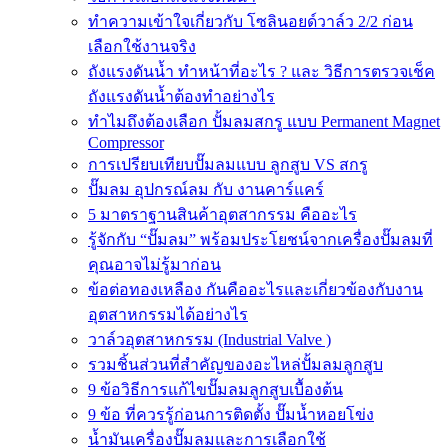
ทำความเข้าใจเกี่ยวกับ โซลินอยด์วาล์ว 2/2 ก่อน
เลือกใช้งานจริง
ถังแรงดันน้ำ ทำหน้าที่อะไร ? และ วิธีการตรวจเช็ค
ถังแรงดันน้ำต้องทำอย่างไร
ทำไมถึงต้องเลือก ปั้มลมสกรู แบบ Permanent Magnet
Compressor
การเปรียบเทียบปั๊มลมแบบ ลูกสูบ VS สกรู
ปั๊มลม อุปกรณ์ลม กับ งานคาร์แคร์
5 มาตราฐานสินค้าอุตสากรรม คืออะไร
รู้จักกับ “ปั๊มลม” พร้อมประโยชน์จากเครื่องปั๊มลมที่
คุณอาจไม่รู้มาก่อน
ข้อต่อทองเหลือง กันคืออะไรและเกี่ยวข้องกับงาน
อุตสาหกรรมได้อย่างไร
วาล์วอุตสาหกรรม (Industrial Valve )
รวมชิ้นส่วนที่สำคัญของอะไหล่ปั้มลมลูกสูบ
9 ข้อวิธีการแก้ไขปั๊มลมลูกสูบเบื้องต้น
9 ข้อ ที่ควรรู้ก่อนการติดตั้ง ปั๊มน้ำหอยโข่ง
น้ำมันเครื่องปั๊มลมและการเลือกใช้