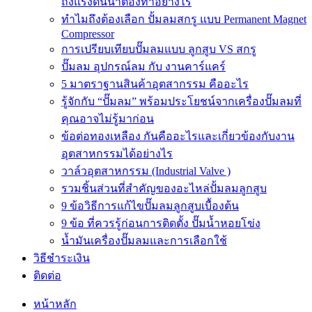
ถังแรงดันน้ำต้องทำอย่างไร
ทำไมถึงต้องเลือก ปั้มลมสกรู แบบ Permanent Magnet
Compressor
การเปรียบเทียบปั๊มลมแบบ ลูกสูบ VS สกรู
ปั๊มลม อุปกรณ์ลม กับ งานคาร์แคร์
5 มาตราฐานสินค้าอุตสากรรม คืออะไร
รู้จักกับ “ปั๊มลม” พร้อมประโยชน์จากเครื่องปั๊มลมที่
คุณอาจไม่รู้มาก่อน
ข้อต่อทองเหลือง กันคืออะไรและเกี่ยวข้องกับงาน
อุตสาหกรรมได้อย่างไร
วาล์วอุตสาหกรรม (Industrial Valve )
รวมชิ้นส่วนที่สำคัญของอะไหล่ปั้มลมลูกสูบ
9 ข้อวิธีการแก้ไขปั๊มลมลูกสูบเบื้องต้น
9 ข้อ ที่ควรรู้ก่อนการติดตั้ง ปั๊มน้ำหอยโข่ง
น้ำมันเครื่องปั๊มลมและการเลือกใช้
วิธีชำระเงิน
ติดต่อ
หน้าหลัก