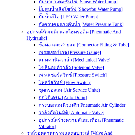
ปั๊มน้ำยาเคมีซันโซ่ [Sanso Water Pump]
ปั๊มสูบน้ำเสียโชว์ฟู [Showfou Water Pump]
ปั๊มน้ำลีโอ [LEO Water Pump]
ถังควบคุมแรงดันน้ำ [Water Pressure Tank]
อุปกรณ์นิวเมติกและไฮดรอลิค [Pneumatic And
Hydraulic]
ข้อต่อ และสายลม [Connector Fitting & Tube]
เพรสเชอร์เกจ [Pressure Gauge]
แมคคานิควาล์ว [Mechanical Valve]
โซลินอยด์วาล์ว [Solenoid Valve]
เพรสเชอร์สวิทช์ [Pressure Switch]
โฟลว์สวิทช์ [Flow Switch]
ชุดกรองลม (Air Service Unite)
ออโต้เดรน [Auto Drain]
กระบอกลมนิวเมติก Pneumatic Air Cylinder
วาล์วอัตโนมัติ [Automatic Valve]
อุปกรณ์สร้างความสั่นสะเทือน [Pneumatic
Vibrator]
วาล์วอุตสาหกรรมและอุปกรณ์ [Valve And