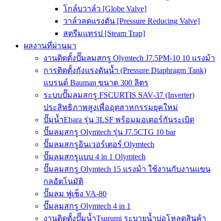
โกล์บวาล์ว [Globe Valve]
วาล์วลดแรงดัน [Pressure Reducing Valve]
สตรีมแทรป [Steam Trap]
ผลงานที่ผ่านมา
งานติดตั้งปั๊มลมสกรู Olymtech J7.5PM-10 10 แรงม้า
การติดตั้งถังแรงดันน้ำ (Pressure Diaphragm Tank)
แบรนด์ Bauman ขนาด 300 ลิตร
ระบบปั๊มลมสกรู FSCURTIS SAV-37 (Inverter)
ประสิทธิภาพสูงเพื่ออุตสาหกรรมยุคใหม่
ปั๊มน้ำEbara รุ่น 3LSF พร้อมมอเตอร์กันระเบิด
ปั๊มลมสกรู Olymtech รุ่น J7.5CTG 10 bar
ปั๊มลมสกรูอินเวอร์เตอร์ Olymtech
ปั๊มลมสกรูแบบ 4 in 1 Olymtech
ปั๊มลมสกรู Olymtech 15 แรงม้า ใช้งานกับงานแขน
กลอัตโนมัติ
ปั๊มลม ฟูเช็ง VA-80
ปั๊มลมสกรู Olymtech 4 in 1
งานติดตั้งปั๊มน้ำTsurumi ระบายน้ำบ่อโหลดสินค้า