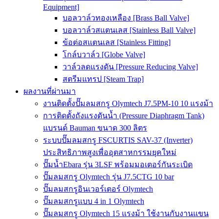
Equipment]
บอลวาล์วทองเหลือง [Brass Ball Valve]
บอลวาล์วสแตนเลส [Stainless Ball Valve]
ข้อต่อสแตนเลส [Stainless Fitting]
โกล์บวาล์ว [Globe Valve]
วาล์วลดแรงดัน [Pressure Reducing Valve]
สตรีมแทรป [Steam Trap]
ผลงานที่ผ่านมา
งานติดตั้งปั๊มลมสกรู Olymtech J7.5PM-10 10 แรงม้า
การติดตั้งถังแรงดันน้ำ (Pressure Diaphragm Tank)
แบรนด์ Bauman ขนาด 300 ลิตร
ระบบปั๊มลมสกรู FSCURTIS SAV-37 (Inverter)
ประสิทธิภาพสูงเพื่ออุตสาหกรรมยุคใหม่
ปั๊มน้ำEbara รุ่น 3LSF พร้อมมอเตอร์กันระเบิด
ปั๊มลมสกรู Olymtech รุ่น J7.5CTG 10 bar
ปั๊มลมสกรูอินเวอร์เตอร์ Olymtech
ปั๊มลมสกรูแบบ 4 in 1 Olymtech
ปั๊มลมสกรู Olymtech 15 แรงม้า ใช้งานกับงานแขน