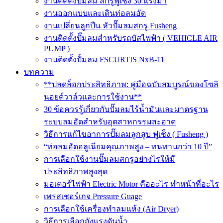
งานติดตั้งปั๊มลม สกรูฟูเช็ง 30 แรงม้า
งานออกแบบและเดินท่อลมอัด
งานเปลี่ยนลูกปืน หัวปั๊มลมสกรู Fusheng
งานติดตั้งปั๊มลมสำหรับรถบัสไฟฟ้า ( VEHICLE AIR
PUMP )
งานติดตั้งปั้มลม FSCURTIS NxB-11
บทความ
**ปลดล็อกประสิทธิภาพ: คู่มือฉบับสมบูรณ์ของโซลิ
นอยด์วาล์วและการใช้งาน**
30 ข้อควรรู้เกี่ยวกับปั๊มลมไร้น้ำมันและมาตรฐาน
ระบบลมอัดสำหรับอุตสาหกรรมสะอาด
วิธีการแก้ไขอาการปั๊มลมลูกสูบ ฟูเช็ง ( Fusheng )
“ท่อลมอัดอลูเนียมคุณภาพสูง – ทนทานกว่า 10 ปี”
การเลือกใช้งานปั๊มลมสกรูอย่างไรให้มี
ประสิทธิภาพสูงสุด
มอเตอร์ไฟฟ้า Electric Motor คืออะไร ทำหน้าที่อะไร
เพรสเชอร์เกจ Pressure Guage
การเลือกใช้เครื่องทำลมแห้ง (Air Dryer)
วิธีการเลือกถังแรงดันน้ำ