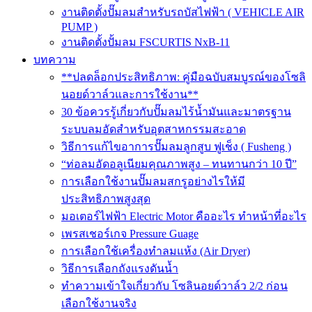
งานติดตั้งปั๊มลมสำหรับรถบัสไฟฟ้า ( VEHICLE AIR
PUMP )
งานติดตั้งปั้มลม FSCURTIS NxB-11
บทความ
**ปลดล็อกประสิทธิภาพ: คู่มือฉบับสมบูรณ์ของโซลิ
นอยด์วาล์วและการใช้งาน**
30 ข้อควรรู้เกี่ยวกับปั๊มลมไร้น้ำมันและมาตรฐาน
ระบบลมอัดสำหรับอุตสาหกรรมสะอาด
วิธีการแก้ไขอาการปั๊มลมลูกสูบ ฟูเช็ง ( Fusheng )
“ท่อลมอัดอลูเนียมคุณภาพสูง – ทนทานกว่า 10 ปี”
การเลือกใช้งานปั๊มลมสกรูอย่างไรให้มี
ประสิทธิภาพสูงสุด
มอเตอร์ไฟฟ้า Electric Motor คืออะไร ทำหน้าที่อะไร
เพรสเชอร์เกจ Pressure Guage
การเลือกใช้เครื่องทำลมแห้ง (Air Dryer)
วิธีการเลือกถังแรงดันน้ำ
ทำความเข้าใจเกี่ยวกับ โซลินอยด์วาล์ว 2/2 ก่อน
เลือกใช้งานจริง