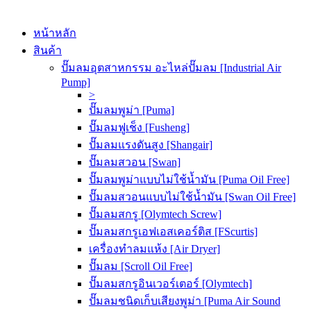
หน้าหลัก
สินค้า
ปั๊มลมอุตสาหกรรม อะไหล่ปั๊มลม [Industrial Air
Pump]
>
ปั๊มลมพูม่า [Puma]
ปั๊มลมฟูเช็ง [Fusheng]
ปั๊มลมแรงดันสูง [Shangair]
ปั๊มลมสวอน [Swan]
ปั๊มลมพูม่าแบบไม่ใช้น้ำมัน [Puma Oil Free]
ปั๊มลมสวอนแบบไม่ใช้น้ำมัน [Swan Oil Free]
ปั๊มลมสกรู [Olymtech Screw]
ปั๊มลมสกรูเอฟเอสเคอร์ติส [FScurtis]
เครื่องทำลมแห้ง [Air Dryer]
ปั๊มลม [Scroll Oil Free]
ปั๊มลมสกรูอินเวอร์เตอร์ [Olymtech]
ปั๊มลมชนิดเก็บเสียงพูม่า [Puma Air Sound