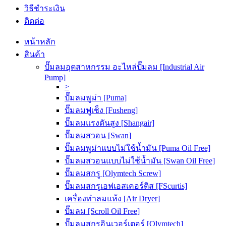
วิธีชำระเงิน
ติดต่อ
หน้าหลัก
สินค้า
ปั๊มลมอุตสาหกรรม อะไหล่ปั๊มลม [Industrial Air
Pump]
>
ปั๊มลมพูม่า [Puma]
ปั๊มลมฟูเช็ง [Fusheng]
ปั๊มลมแรงดันสูง [Shangair]
ปั๊มลมสวอน [Swan]
ปั๊มลมพูม่าแบบไม่ใช้น้ำมัน [Puma Oil Free]
ปั๊มลมสวอนแบบไม่ใช้น้ำมัน [Swan Oil Free]
ปั๊มลมสกรู [Olymtech Screw]
ปั๊มลมสกรูเอฟเอสเคอร์ติส [FScurtis]
เครื่องทำลมแห้ง [Air Dryer]
ปั๊มลม [Scroll Oil Free]
ปั๊มลมสกรูอินเวอร์เตอร์ [Olymtech]