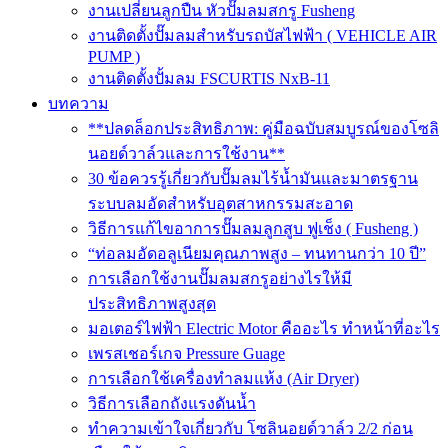
งานเปลี่ยนลูกปืน หัวปั๊มลมสกรู Fusheng
งานติดตั้งปั๊มลมสำหรับรถบัสไฟฟ้า ( VEHICLE AIR
PUMP )
งานติดตั้งปั้มลม FSCURTIS NxB-11
บทความ
**ปลดล็อกประสิทธิภาพ: คู่มือฉบับสมบูรณ์ของโซลิ
นอยด์วาล์วและการใช้งาน**
30 ข้อควรรู้เกี่ยวกับปั๊มลมไร้น้ำมันและมาตรฐาน
ระบบลมอัดสำหรับอุตสาหกรรมสะอาด
วิธีการแก้ไขอาการปั๊มลมลูกสูบ ฟูเช็ง ( Fusheng )
“ท่อลมอัดอลูเนียมคุณภาพสูง – ทนทานกว่า 10 ปี”
การเลือกใช้งานปั๊มลมสกรูอย่างไรให้มี
ประสิทธิภาพสูงสุด
มอเตอร์ไฟฟ้า Electric Motor คืออะไร ทำหน้าที่อะไร
เพรสเชอร์เกจ Pressure Guage
การเลือกใช้เครื่องทำลมแห้ง (Air Dryer)
วิธีการเลือกถังแรงดันน้ำ
ทำความเข้าใจเกี่ยวกับ โซลินอยด์วาล์ว 2/2 ก่อน