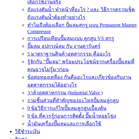
เลือกใช้งานจริง
ถังแรงดันน้ำ ทำหน้าที่อะไร ? และ วิธีการตรวจเช็ค
ถังแรงดันน้ำต้องทำอย่างไร
ทำไมถึงต้องเลือก ปั้มลมสกรู แบบ Permanent Magnet
Compressor
การเปรียบเทียบปั๊มลมแบบ ลูกสูบ VS สกรู
ปั๊มลม อุปกรณ์ลม กับ งานคาร์แคร์
5 มาตราฐานสินค้าอุตสากรรม คืออะไร
รู้จักกับ “ปั๊มลม” พร้อมประโยชน์จากเครื่องปั๊มลมที่
คุณอาจไม่รู้มาก่อน
ข้อต่อทองเหลือง กันคืออะไรและเกี่ยวข้องกับงาน
อุตสาหกรรมได้อย่างไร
วาล์วอุตสาหกรรม (Industrial Valve )
รวมชิ้นส่วนที่สำคัญของอะไหล่ปั้มลมลูกสูบ
9 ข้อวิธีการแก้ไขปั๊มลมลูกสูบเบื้องต้น
9 ข้อ ที่ควรรู้ก่อนการติดตั้ง ปั๊มน้ำหอยโข่ง
น้ำมันเครื่องปั๊มลมและการเลือกใช้
วิธีชำระเงิน