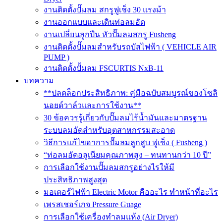
งานติดตั้งปั๊มลม สกรูฟูเช็ง 30 แรงม้า
งานออกแบบและเดินท่อลมอัด
งานเปลี่ยนลูกปืน หัวปั๊มลมสกรู Fusheng
งานติดตั้งปั๊มลมสำหรับรถบัสไฟฟ้า ( VEHICLE AIR
PUMP )
งานติดตั้งปั้มลม FSCURTIS NxB-11
บทความ
**ปลดล็อกประสิทธิภาพ: คู่มือฉบับสมบูรณ์ของโซลิ
นอยด์วาล์วและการใช้งาน**
30 ข้อควรรู้เกี่ยวกับปั๊มลมไร้น้ำมันและมาตรฐาน
ระบบลมอัดสำหรับอุตสาหกรรมสะอาด
วิธีการแก้ไขอาการปั๊มลมลูกสูบ ฟูเช็ง ( Fusheng )
“ท่อลมอัดอลูเนียมคุณภาพสูง – ทนทานกว่า 10 ปี”
การเลือกใช้งานปั๊มลมสกรูอย่างไรให้มี
ประสิทธิภาพสูงสุด
มอเตอร์ไฟฟ้า Electric Motor คืออะไร ทำหน้าที่อะไร
เพรสเชอร์เกจ Pressure Guage
การเลือกใช้เครื่องทำลมแห้ง (Air Dryer)