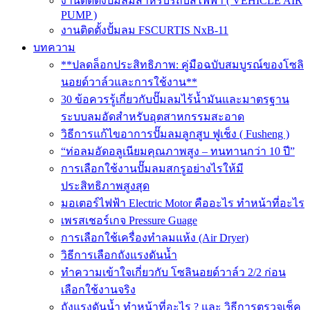
งานติดตั้งปั๊มลมสำหรับรถบัสไฟฟ้า ( VEHICLE AIR
PUMP )
งานติดตั้งปั้มลม FSCURTIS NxB-11
บทความ
**ปลดล็อกประสิทธิภาพ: คู่มือฉบับสมบูรณ์ของโซลิ
นอยด์วาล์วและการใช้งาน**
30 ข้อควรรู้เกี่ยวกับปั๊มลมไร้น้ำมันและมาตรฐาน
ระบบลมอัดสำหรับอุตสาหกรรมสะอาด
วิธีการแก้ไขอาการปั๊มลมลูกสูบ ฟูเช็ง ( Fusheng )
“ท่อลมอัดอลูเนียมคุณภาพสูง – ทนทานกว่า 10 ปี”
การเลือกใช้งานปั๊มลมสกรูอย่างไรให้มี
ประสิทธิภาพสูงสุด
มอเตอร์ไฟฟ้า Electric Motor คืออะไร ทำหน้าที่อะไร
เพรสเชอร์เกจ Pressure Guage
การเลือกใช้เครื่องทำลมแห้ง (Air Dryer)
วิธีการเลือกถังแรงดันน้ำ
ทำความเข้าใจเกี่ยวกับ โซลินอยด์วาล์ว 2/2 ก่อน
เลือกใช้งานจริง
ถังแรงดันน้ำ ทำหน้าที่อะไร ? และ วิธีการตรวจเช็ค