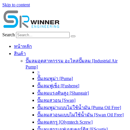
Skip to content
Search
หน้าหลัก
สินค้า
ปั๊มลมอุตสาหกรรม อะไหล่ปั๊มลม [Industrial Air
Pump]
>
ปั๊มลมพูม่า [Puma]
ปั๊มลมฟูเช็ง [Fusheng]
ปั๊มลมแรงดันสูง [Shangair]
ปั๊มลมสวอน [Swan]
ปั๊มลมพูม่าแบบไม่ใช้น้ำมัน [Puma Oil Free]
ปั๊มลมสวอนแบบไม่ใช้น้ำมัน [Swan Oil Free]
ปั๊มลมสกรู [Olymtech Screw]
ปั๊มลมสกรูเอฟเอสเคอร์ติส [FScurtis]