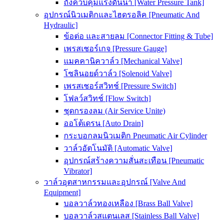
ถังควบคุมแรงดันน้ำ [Water Pressure Tank]
อุปกรณ์นิวเมติกและไฮดรอลิค [Pneumatic And
Hydraulic]
ข้อต่อ และสายลม [Connector Fitting & Tube]
เพรสเชอร์เกจ [Pressure Gauge]
แมคคานิควาล์ว [Mechanical Valve]
โซลินอยด์วาล์ว [Solenoid Valve]
เพรสเชอร์สวิทช์ [Pressure Switch]
โฟลว์สวิทช์ [Flow Switch]
ชุดกรองลม (Air Service Unite)
ออโต้เดรน [Auto Drain]
กระบอกลมนิวเมติก Pneumatic Air Cylinder
วาล์วอัตโนมัติ [Automatic Valve]
อุปกรณ์สร้างความสั่นสะเทือน [Pneumatic
Vibrator]
วาล์วอุตสาหกรรมและอุปกรณ์ [Valve And
Equipment]
บอลวาล์วทองเหลือง [Brass Ball Valve]
บอลวาล์วสแตนเลส [Stainless Ball Valve]