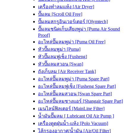
เครื่องทำลมแห้ง [Air Dryer]
ปั๊มลม [Scroll Oil Free]
ปั๊มลมสกรูอินเวอร์เตอร์ [Olymtech]
ปั๊มลมชนิดเก็บเสียงพูม่า [Puma Air Sound
Proof]
อะไหล่ปั๊มลมพูม่า [Puma Oil Free]
หัวปั๊มลมพูม่า [Puma]
หัวปั๊มลมฟูเช็ง [Fusheng]
หัวปั๊มลมสวอน [Swan]
ถังเก็บลม [Air Receiver Tank]
อะไหล่ปั๊มลมพูม่า [Puma Spare Part]
อะไหล่ปั๊มลมฟูเช็ง [Fusheng Spare Part]
อะไหล่ปั๊มลมสวอน [Swan Spare Part]
อะไหล่ปั๊มลมชางแอร์ [Shangair Spare Part]
เมนไลน์ฟิลเตอร์ [MainLine Filter]
น้ำมันปั๊มลม [ Lubricant Oil Air Pump ]
เครื่องดูดฝุ่นน้ำ-แห้ง [Polo Vacuum]
ไส้กรองอากาศ/น้ำมัน [Air/Oil Filter]