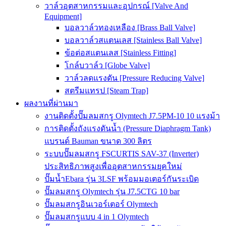
วาล์วอุตสาหกรรมและอุปกรณ์ [Valve And
Equipment]
บอลวาล์วทองเหลือง [Brass Ball Valve]
บอลวาล์วสแตนเลส [Stainless Ball Valve]
ข้อต่อสแตนเลส [Stainless Fitting]
โกล์บวาล์ว [Globe Valve]
วาล์วลดแรงดัน [Pressure Reducing Valve]
สตรีมแทรป [Steam Trap]
ผลงานที่ผ่านมา
งานติดตั้งปั๊มลมสกรู Olymtech J7.5PM-10 10 แรงม้า
การติดตั้งถังแรงดันน้ำ (Pressure Diaphragm Tank)
แบรนด์ Bauman ขนาด 300 ลิตร
ระบบปั๊มลมสกรู FSCURTIS SAV-37 (Inverter)
ประสิทธิภาพสูงเพื่ออุตสาหกรรมยุคใหม่
ปั๊มน้ำEbara รุ่น 3LSF พร้อมมอเตอร์กันระเบิด
ปั๊มลมสกรู Olymtech รุ่น J7.5CTG 10 bar
ปั๊มลมสกรูอินเวอร์เตอร์ Olymtech
ปั๊มลมสกรูแบบ 4 in 1 Olymtech