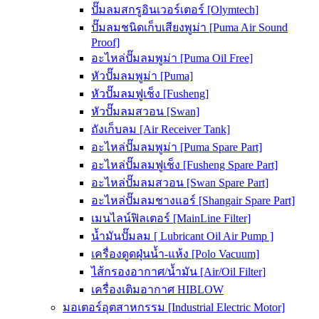
ปั๊มลมสกรูอินเวอร์เตอร์ [Olymtech]
ปั๊มลมชนิดเก็บเสียงพูม่า [Puma Air Sound
Proof]
อะไหล่ปั๊มลมพูม่า [Puma Oil Free]
หัวปั๊มลมพูม่า [Puma]
หัวปั๊มลมฟูเช็ง [Fusheng]
หัวปั๊มลมสวอน [Swan]
ถังเก็บลม [Air Receiver Tank]
อะไหล่ปั๊มลมพูม่า [Puma Spare Part]
อะไหล่ปั๊มลมฟูเช็ง [Fusheng Spare Part]
อะไหล่ปั๊มลมสวอน [Swan Spare Part]
อะไหล่ปั๊มลมชางแอร์ [Shangair Spare Part]
เมนไลน์ฟิลเตอร์ [MainLine Filter]
น้ำมันปั๊มลม [ Lubricant Oil Air Pump ]
เครื่องดูดฝุ่นน้ำ-แห้ง [Polo Vacuum]
ไส้กรองอากาศ/น้ำมัน [Air/Oil Filter]
เครื่องเติมอากาศ HIBLOW
มอเตอร์อุตสาหกรรม [Industrial Electric Motor]