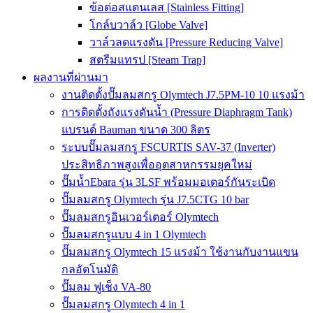
ข้อต่อสแตนเลส [Stainless Fitting]
โกล์บวาล์ว [Globe Valve]
วาล์วลดแรงดัน [Pressure Reducing Valve]
สตรีมแทรป [Steam Trap]
ผลงานที่ผ่านมา
งานติดตั้งปั๊มลมสกรู Olymtech J7.5PM-10 10 แรงม้า
การติดตั้งถังแรงดันน้ำ (Pressure Diaphragm Tank)
แบรนด์ Bauman ขนาด 300 ลิตร
ระบบปั๊มลมสกรู FSCURTIS SAV-37 (Inverter)
ประสิทธิภาพสูงเพื่ออุตสาหกรรมยุคใหม่
ปั๊มน้ำEbara รุ่น 3LSF พร้อมมอเตอร์กันระเบิด
ปั๊มลมสกรู Olymtech รุ่น J7.5CTG 10 bar
ปั๊มลมสกรูอินเวอร์เตอร์ Olymtech
ปั๊มลมสกรูแบบ 4 in 1 Olymtech
ปั๊มลมสกรู Olymtech 15 แรงม้า ใช้งานกับงานแขน
กลอัตโนมัติ
ปั๊มลม ฟูเช็ง VA-80
ปั๊มลมสกรู Olymtech 4 in 1