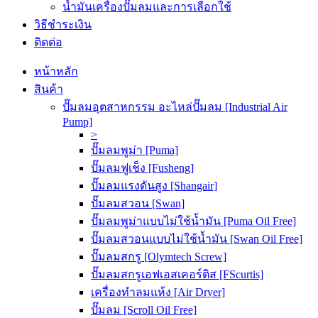
น้ำมันเครื่องปั๊มลมและการเลือกใช้
วิธีชำระเงิน
ติดต่อ
หน้าหลัก
สินค้า
ปั๊มลมอุตสาหกรรม อะไหล่ปั๊มลม [Industrial Air
Pump]
>
ปั๊มลมพูม่า [Puma]
ปั๊มลมฟูเช็ง [Fusheng]
ปั๊มลมแรงดันสูง [Shangair]
ปั๊มลมสวอน [Swan]
ปั๊มลมพูม่าแบบไม่ใช้น้ำมัน [Puma Oil Free]
ปั๊มลมสวอนแบบไม่ใช้น้ำมัน [Swan Oil Free]
ปั๊มลมสกรู [Olymtech Screw]
ปั๊มลมสกรูเอฟเอสเคอร์ติส [FScurtis]
เครื่องทำลมแห้ง [Air Dryer]
ปั๊มลม [Scroll Oil Free]