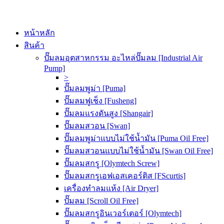
หน้าหลัก
สินค้า
ปั๊มลมอุตสาหกรรม อะไหล่ปั๊มลม [Industrial Air
Pump]
>
ปั๊มลมพูม่า [Puma]
ปั๊มลมฟูเช็ง [Fusheng]
ปั๊มลมแรงดันสูง [Shangair]
ปั๊มลมสวอน [Swan]
ปั๊มลมพูม่าแบบไม่ใช้น้ำมัน [Puma Oil Free]
ปั๊มลมสวอนแบบไม่ใช้น้ำมัน [Swan Oil Free]
ปั๊มลมสกรู [Olymtech Screw]
ปั๊มลมสกรูเอฟเอสเคอร์ติส [FScurtis]
เครื่องทำลมแห้ง [Air Dryer]
ปั๊มลม [Scroll Oil Free]
ปั๊มลมสกรูอินเวอร์เตอร์ [Olymtech]