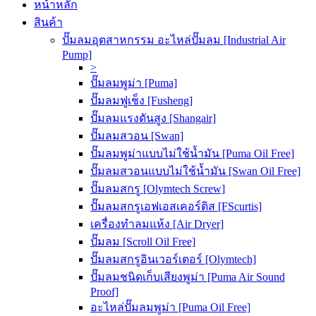
หน้าหลัก
สินค้า
ปั๊มลมอุตสาหกรรม อะไหล่ปั๊มลม [Industrial Air
Pump]
>
ปั๊มลมพูม่า [Puma]
ปั๊มลมฟูเช็ง [Fusheng]
ปั๊มลมแรงดันสูง [Shangair]
ปั๊มลมสวอน [Swan]
ปั๊มลมพูม่าแบบไม่ใช้น้ำมัน [Puma Oil Free]
ปั๊มลมสวอนแบบไม่ใช้น้ำมัน [Swan Oil Free]
ปั๊มลมสกรู [Olymtech Screw]
ปั๊มลมสกรูเอฟเอสเคอร์ติส [FScurtis]
เครื่องทำลมแห้ง [Air Dryer]
ปั๊มลม [Scroll Oil Free]
ปั๊มลมสกรูอินเวอร์เตอร์ [Olymtech]
ปั๊มลมชนิดเก็บเสียงพูม่า [Puma Air Sound
Proof]
อะไหล่ปั๊มลมพูม่า [Puma Oil Free]