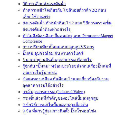
วิธีการเลือกถังแรงดันน้ำ
ทำความเข้าใจเกี่ยวกับ โซลินอยด์วาล์ว 2/2 ก่อน
เลือกใช้งานจริง
ถังแรงดันน้ำ ทำหน้าที่อะไร ? และ วิธีการตรวจเช็ค
ถังแรงดันน้ำต้องทำอย่างไร
ทำไมถึงต้องเลือก ปั้มลมสกรู แบบ Permanent Magnet
Compressor
การเปรียบเทียบปั๊มลมแบบ ลูกสูบ VS สกรู
ปั๊มลม อุปกรณ์ลม กับ งานคาร์แคร์
5 มาตราฐานสินค้าอุตสากรรม คืออะไร
รู้จักกับ “ปั๊มลม” พร้อมประโยชน์จากเครื่องปั๊มลมที่
คุณอาจไม่รู้มาก่อน
ข้อต่อทองเหลือง กันคืออะไรและเกี่ยวข้องกับงาน
อุตสาหกรรมได้อย่างไร
วาล์วอุตสาหกรรม (Industrial Valve )
รวมชิ้นส่วนที่สำคัญของอะไหล่ปั้มลมลูกสูบ
9 ข้อวิธีการแก้ไขปั๊มลมลูกสูบเบื้องต้น
9 ข้อ ที่ควรรู้ก่อนการติดตั้ง ปั๊มน้ำหอยโข่ง