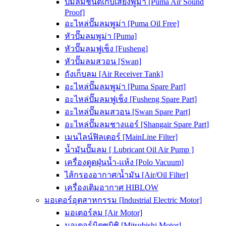
ปั๊มลมชนิดเก็บเสียงพูม่า [Puma Air Sound
Proof]
อะไหล่ปั๊มลมพูม่า [Puma Oil Free]
หัวปั๊มลมพูม่า [Puma]
หัวปั๊มลมฟูเช็ง [Fusheng]
หัวปั๊มลมสวอน [Swan]
ถังเก็บลม [Air Receiver Tank]
อะไหล่ปั๊มลมพูม่า [Puma Spare Part]
อะไหล่ปั๊มลมฟูเช็ง [Fusheng Spare Part]
อะไหล่ปั๊มลมสวอน [Swan Spare Part]
อะไหล่ปั๊มลมชางแอร์ [Shangair Spare Part]
เมนไลน์ฟิลเตอร์ [MainLine Filter]
น้ำมันปั๊มลม [ Lubricant Oil Air Pump ]
เครื่องดูดฝุ่นน้ำ-แห้ง [Polo Vacuum]
ไส้กรองอากาศ/น้ำมัน [Air/Oil Filter]
เครื่องเติมอากาศ HIBLOW
มอเตอร์อุตสาหกรรม [Industrial Electric Motor]
มอเตอร์ลม [Air Motor]
มอเตอร์มิตซูบิชิ [Mitsubishi Motor]