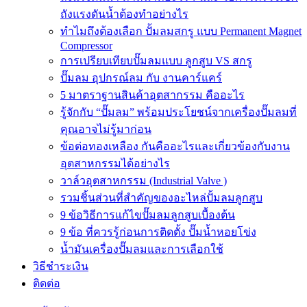
ถังแรงดันน้ำต้องทำอย่างไร
ทำไมถึงต้องเลือก ปั้มลมสกรู แบบ Permanent Magnet
Compressor
การเปรียบเทียบปั๊มลมแบบ ลูกสูบ VS สกรู
ปั๊มลม อุปกรณ์ลม กับ งานคาร์แคร์
5 มาตราฐานสินค้าอุตสากรรม คืออะไร
รู้จักกับ “ปั๊มลม” พร้อมประโยชน์จากเครื่องปั๊มลมที่
คุณอาจไม่รู้มาก่อน
ข้อต่อทองเหลือง กันคืออะไรและเกี่ยวข้องกับงาน
อุตสาหกรรมได้อย่างไร
วาล์วอุตสาหกรรม (Industrial Valve )
รวมชิ้นส่วนที่สำคัญของอะไหล่ปั้มลมลูกสูบ
9 ข้อวิธีการแก้ไขปั๊มลมลูกสูบเบื้องต้น
9 ข้อ ที่ควรรู้ก่อนการติดตั้ง ปั๊มน้ำหอยโข่ง
น้ำมันเครื่องปั๊มลมและการเลือกใช้
วิธีชำระเงิน
ติดต่อ