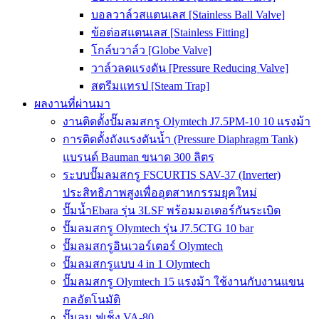
บอลวาล์วสแตนเลส [Stainless Ball Valve]
ข้อต่อสแตนเลส [Stainless Fitting]
โกล์บวาล์ว [Globe Valve]
วาล์วลดแรงดัน [Pressure Reducing Valve]
สตรีมแทรป [Steam Trap]
ผลงานที่ผ่านมา
งานติดตั้งปั๊มลมสกรู Olymtech J7.5PM-10 10 แรงม้า
การติดตั้งถังแรงดันน้ำ (Pressure Diaphragm Tank)
แบรนด์ Bauman ขนาด 300 ลิตร
ระบบปั๊มลมสกรู FSCURTIS SAV-37 (Inverter)
ประสิทธิภาพสูงเพื่ออุตสาหกรรมยุคใหม่
ปั๊มน้ำEbara รุ่น 3LSF พร้อมมอเตอร์กันระเบิด
ปั๊มลมสกรู Olymtech รุ่น J7.5CTG 10 bar
ปั๊มลมสกรูอินเวอร์เตอร์ Olymtech
ปั๊มลมสกรูแบบ 4 in 1 Olymtech
ปั๊มลมสกรู Olymtech 15 แรงม้า ใช้งานกับงานแขน
กลอัตโนมัติ
ปั๊มลม ฟูเช็ง VA-80