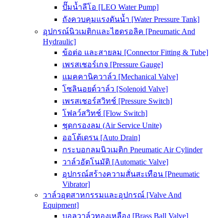
ปั๊มน้ำลีโอ [LEO Water Pump]
ถังควบคุมแรงดันน้ำ [Water Pressure Tank]
อุปกรณ์นิวเมติกและไฮดรอลิค [Pneumatic And
Hydraulic]
ข้อต่อ และสายลม [Connector Fitting & Tube]
เพรสเชอร์เกจ [Pressure Gauge]
แมคคานิควาล์ว [Mechanical Valve]
โซลินอยด์วาล์ว [Solenoid Valve]
เพรสเชอร์สวิทช์ [Pressure Switch]
โฟลว์สวิทช์ [Flow Switch]
ชุดกรองลม (Air Service Unite)
ออโต้เดรน [Auto Drain]
กระบอกลมนิวเมติก Pneumatic Air Cylinder
วาล์วอัตโนมัติ [Automatic Valve]
อุปกรณ์สร้างความสั่นสะเทือน [Pneumatic
Vibrator]
วาล์วอุตสาหกรรมและอุปกรณ์ [Valve And
Equipment]
บอลวาล์วทองเหลือง [Brass Ball Valve]