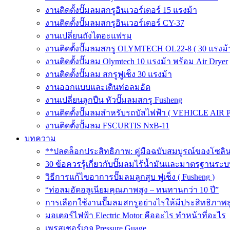
งานติดตั้งปั๊มลมสกรูอินเวอร์เตอร์ 15 แรงม้า
งานติดตั้งปั๊มลมสกรูอินเวอร์เตอร์ CY-37
งานเปลี่ยนถังไดอะแฟรม
งานติดตั้งปั๊มลมสกรู OLYMTECH OL22-8 ( 30 แรงม้า
งานติดตั้งปั๊มลม Olymtech 10 แรงม้า พร้อม Air Dryer
งานติดตั้งปั๊มลม สกรูฟูเช็ง 30 แรงม้า
งานออกแบบและเดินท่อลมอัด
งานเปลี่ยนลูกปืน หัวปั๊มลมสกรู Fusheng
งานติดตั้งปั๊มลมสำหรับรถบัสไฟฟ้า ( VEHICLE AIR 
งานติดตั้งปั้มลม FSCURTIS NxB-11
บทความ
**ปลดล็อกประสิทธิภาพ: คู่มือฉบับสมบูรณ์ของโซล
30 ข้อควรรู้เกี่ยวกับปั๊มลมไร้น้ำมันและมาตรฐา
วิธีการแก้ไขอาการปั๊มลมลูกสูบ ฟูเช็ง ( Fusheng )
“ท่อลมอัดอลูเนียมคุณภาพสูง – ทนทานกว่า 10 ปี”
การเลือกใช้งานปั๊มลมสกรูอย่างไรให้มีประสิทธิภาพส
มอเตอร์ไฟฟ้า Electric Motor คืออะไร ทำหน้าที่อะไร
เพรสเชอร์เกจ Pressure Guage