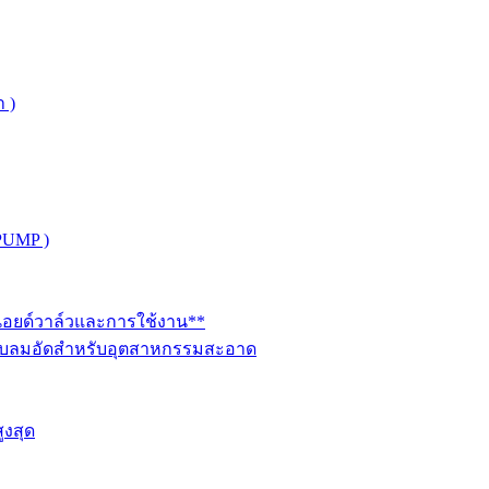
 )
PUMP )
ินอยด์วาล์วและการใช้งาน**
นระบบลมอัดสำหรับอุตสาหกรรมสะอาด
ูงสุด