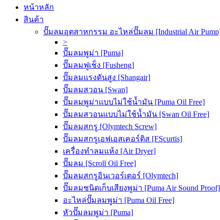
หน้าหลัก
สินค้า
ปั๊มลมอุตสาหกรรม อะไหล่ปั๊มลม [Industrial Air Pump
>
ปั๊มลมพูม่า [Puma]
ปั๊มลมฟูเช็ง [Fusheng]
ปั๊มลมแรงดันสูง [Shangair]
ปั๊มลมสวอน [Swan]
ปั๊มลมพูม่าแบบไม่ใช้น้ำมัน [Puma Oil Free]
ปั๊มลมสวอนแบบไม่ใช้น้ำมัน [Swan Oil Free]
ปั๊มลมสกรู [Olymtech Screw]
ปั๊มลมสกรูเอฟเอสเคอร์ติส [FScurtis]
เครื่องทำลมแห้ง [Air Dryer]
ปั๊มลม [Scroll Oil Free]
ปั๊มลมสกรูอินเวอร์เตอร์ [Olymtech]
ปั๊มลมชนิดเก็บเสียงพูม่า [Puma Air Sound Proof]
อะไหล่ปั๊มลมพูม่า [Puma Oil Free]
หัวปั๊มลมพูม่า [Puma]