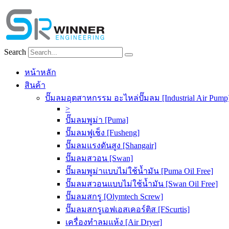
Skip
to
content
Search
หน้าหลัก
สินค้า
ปั๊มลมอุตสาหกรรม อะไหล่ปั๊มลม [Industrial Air Pump
>
ปั๊มลมพูม่า [Puma]
ปั๊มลมฟูเช็ง [Fusheng]
ปั๊มลมแรงดันสูง [Shangair]
ปั๊มลมสวอน [Swan]
ปั๊มลมพูม่าแบบไม่ใช้น้ำมัน [Puma Oil Free]
ปั๊มลมสวอนแบบไม่ใช้น้ำมัน [Swan Oil Free]
ปั๊มลมสกรู [Olymtech Screw]
ปั๊มลมสกรูเอฟเอสเคอร์ติส [FScurtis]
เครื่องทำลมแห้ง [Air Dryer]