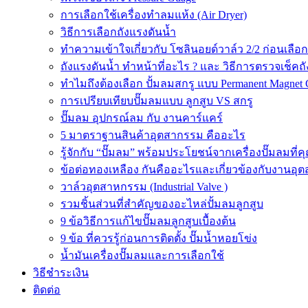
การเลือกใช้เครื่องทำลมแห้ง (Air Dryer)
วิธีการเลือกถังแรงดันน้ำ
ทำความเข้าใจเกี่ยวกับ โซลินอยด์วาล์ว 2/2 ก่อนเลือ
ถังแรงดันน้ำ ทำหน้าที่อะไร ? และ วิธีการตรวจเช็คถ
ทำไมถึงต้องเลือก ปั้มลมสกรู แบบ Permanent Magnet 
การเปรียบเทียบปั๊มลมแบบ ลูกสูบ VS สกรู
ปั๊มลม อุปกรณ์ลม กับ งานคาร์แคร์
5 มาตราฐานสินค้าอุตสากรรม คืออะไร
รู้จักกับ “ปั๊มลม” พร้อมประโยชน์จากเครื่องปั๊มลมที่
ข้อต่อทองเหลือง กันคืออะไรและเกี่ยวข้องกับงานอุ
วาล์วอุตสาหกรรม (Industrial Valve )
รวมชิ้นส่วนที่สำคัญของอะไหล่ปั้มลมลูกสูบ
9 ข้อวิธีการแก้ไขปั๊มลมลูกสูบเบื้องต้น
9 ข้อ ที่ควรรู้ก่อนการติดตั้ง ปั๊มน้ำหอยโข่ง
น้ำมันเครื่องปั๊มลมและการเลือกใช้
วิธีชำระเงิน
ติดต่อ