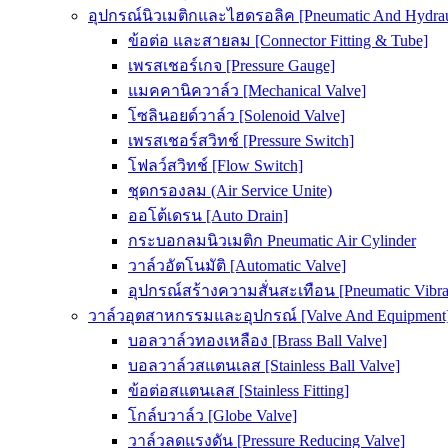
อุปกรณ์นิวเมติกและไฮดรอลิค [Pneumatic And Hydrau
ข้อต่อ และสายลม [Connector Fitting & Tube]
เพรสเชอร์เกจ [Pressure Gauge]
แมคคานิควาล์ว [Mechanical Valve]
โซลินอยด์วาล์ว [Solenoid Valve]
เพรสเชอร์สวิทช์ [Pressure Switch]
โฟลว์สวิทช์ [Flow Switch]
ชุดกรองลม (Air Service Unite)
ออโต้เดรน [Auto Drain]
กระบอกลมนิวเมติก Pneumatic Air Cylinder
วาล์วอัตโนมัติ [Automatic Valve]
อุปกรณ์สร้างความสั่นสะเทือน [Pneumatic Vibra
วาล์วอุตสาหกรรมและอุปกรณ์ [Valve And Equipment
บอลวาล์วทองเหลือง [Brass Ball Valve]
บอลวาล์วสแตนเลส [Stainless Ball Valve]
ข้อต่อสแตนเลส [Stainless Fitting]
โกล์บวาล์ว [Globe Valve]
วาล์วลดแรงดัน [Pressure Reducing Valve]