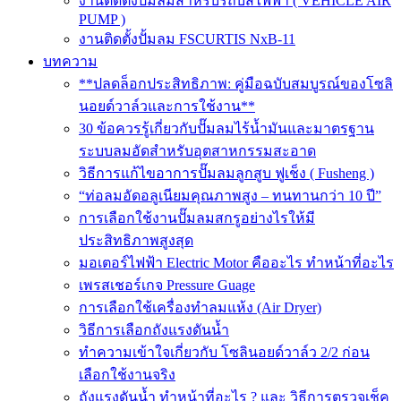
งานติดตั้งปั๊มลมสำหรับรถบัสไฟฟ้า ( VEHICLE AIR
PUMP )
งานติดตั้งปั้มลม FSCURTIS NxB-11
บทความ
**ปลดล็อกประสิทธิภาพ: คู่มือฉบับสมบูรณ์ของโซลิ
นอยด์วาล์วและการใช้งาน**
30 ข้อควรรู้เกี่ยวกับปั๊มลมไร้น้ำมันและมาตรฐาน
ระบบลมอัดสำหรับอุตสาหกรรมสะอาด
วิธีการแก้ไขอาการปั๊มลมลูกสูบ ฟูเช็ง ( Fusheng )
“ท่อลมอัดอลูเนียมคุณภาพสูง – ทนทานกว่า 10 ปี”
การเลือกใช้งานปั๊มลมสกรูอย่างไรให้มี
ประสิทธิภาพสูงสุด
มอเตอร์ไฟฟ้า Electric Motor คืออะไร ทำหน้าที่อะไร
เพรสเชอร์เกจ Pressure Guage
การเลือกใช้เครื่องทำลมแห้ง (Air Dryer)
วิธีการเลือกถังแรงดันน้ำ
ทำความเข้าใจเกี่ยวกับ โซลินอยด์วาล์ว 2/2 ก่อน
เลือกใช้งานจริง
ถังแรงดันน้ำ ทำหน้าที่อะไร ? และ วิธีการตรวจเช็ค