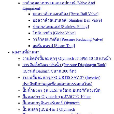
วาล์วอุตสาหกรรมและอุปกรณ์ [Valve And
Equipment]
บอลวาล์วทองเหลือง [Brass Ball Valve]
บอลวาล์วสแตนเลส [Stainless Ball Valve]
ข้อต่อสแตนเลส [Stainless Fitting]
โกล์บวาล์ว [Globe Valve]
วาล์วลดแรงดัน [Pressure Reducing Valve]
สตรีมแทรป [Steam Trap]
ผลงานที่ผ่านมา
งานติดตั้งปั๊มลมสกรู Olymtech J7.5PM-10 10 แรงม้า
การติดตั้งถังแรงดันน้ำ (Pressure Diaphragm Tank)
แบรนด์ Bauman ขนาด 300 ลิตร
ระบบปั๊มลมสกรู FSCURTIS SAV-37 (Inverter)
ประสิทธิภาพสูงเพื่ออุตสาหกรรมยุคใหม่
ปั๊มน้ำEbara รุ่น 3LSF พร้อมมอเตอร์กันระเบิด
ปั๊มลมสกรู Olymtech รุ่น J7.5CTG 10 bar
ปั๊มลมสกรูอินเวอร์เตอร์ Olymtech
ปั๊มลมสกรูแบบ 4 in 1 Olymtech