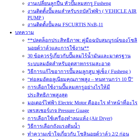
งานเปลี่ยนลูกปืน หัวปั๊มลมสกรู Fusheng
งานติดตั้งปั๊มลมสำหรับรถบัสไฟฟ้า ( VEHICLE AIR
PUMP )
งานติดตั้งปั้มลม FSCURTIS NxB-11
บทความ
**ปลดล็อกประสิทธิภาพ: คู่มือฉบับสมบูรณ์ของโซลิ
นอยด์วาล์วและการใช้งาน**
30 ข้อควรรู้เกี่ยวกับปั๊มลมไร้น้ำมันและมาตรฐาน
ระบบลมอัดสำหรับอุตสาหกรรมสะอาด
วิธีการแก้ไขอาการปั๊มลมลูกสูบ ฟูเช็ง ( Fusheng )
“ท่อลมอัดอลูเนียมคุณภาพสูง – ทนทานกว่า 10 ปี”
การเลือกใช้งานปั๊มลมสกรูอย่างไรให้มี
ประสิทธิภาพสูงสุด
มอเตอร์ไฟฟ้า Electric Motor คืออะไร ทำหน้าที่อะไร
เพรสเชอร์เกจ Pressure Guage
การเลือกใช้เครื่องทำลมแห้ง (Air Dryer)
วิธีการเลือกถังแรงดันน้ำ
ทำความเข้าใจเกี่ยวกับ โซลินอยด์วาล์ว 2/2 ก่อน