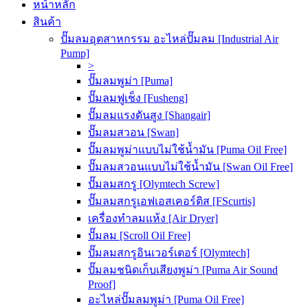
หน้าหลัก
สินค้า
ปั๊มลมอุตสาหกรรม อะไหล่ปั๊มลม [Industrial Air
Pump]
>
ปั๊มลมพูม่า [Puma]
ปั๊มลมฟูเช็ง [Fusheng]
ปั๊มลมแรงดันสูง [Shangair]
ปั๊มลมสวอน [Swan]
ปั๊มลมพูม่าแบบไม่ใช้น้ำมัน [Puma Oil Free]
ปั๊มลมสวอนแบบไม่ใช้น้ำมัน [Swan Oil Free]
ปั๊มลมสกรู [Olymtech Screw]
ปั๊มลมสกรูเอฟเอสเคอร์ติส [FScurtis]
เครื่องทำลมแห้ง [Air Dryer]
ปั๊มลม [Scroll Oil Free]
ปั๊มลมสกรูอินเวอร์เตอร์ [Olymtech]
ปั๊มลมชนิดเก็บเสียงพูม่า [Puma Air Sound
Proof]
อะไหล่ปั๊มลมพูม่า [Puma Oil Free]