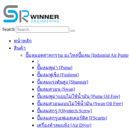
Skip
to
content
Search
หน้าหลัก
สินค้า
ปั๊มลมอุตสาหกรรม อะไหล่ปั๊มลม [Industrial Air Pump
>
ปั๊มลมพูม่า [Puma]
ปั๊มลมฟูเช็ง [Fusheng]
ปั๊มลมแรงดันสูง [Shangair]
ปั๊มลมสวอน [Swan]
ปั๊มลมพูม่าแบบไม่ใช้น้ำมัน [Puma Oil Free]
ปั๊มลมสวอนแบบไม่ใช้น้ำมัน [Swan Oil Free]
ปั๊มลมสกรู [Olymtech Screw]
ปั๊มลมสกรูเอฟเอสเคอร์ติส [FScurtis]
เครื่องทำลมแห้ง [Air Dryer]