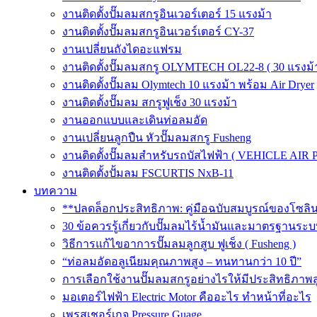
งานติดตั้งปั๊มลมสกรูอินเวอร์เตอร์ 15 แรงม้า
งานติดตั้งปั๊มลมสกรูอินเวอร์เตอร์ CY-37
งานเปลี่ยนถังไดอะแฟรม
งานติดตั้งปั๊มลมสกรู OLYMTECH OL22-8 ( 30 แรงม้า
งานติดตั้งปั๊มลม Olymtech 10 แรงม้า พร้อม Air Dryer
งานติดตั้งปั๊มลม สกรูฟูเช็ง 30 แรงม้า
งานออกแบบและเดินท่อลมอัด
งานเปลี่ยนลูกปืน หัวปั๊มลมสกรู Fusheng
งานติดตั้งปั๊มลมสำหรับรถบัสไฟฟ้า ( VEHICLE AIR 
งานติดตั้งปั้มลม FSCURTIS NxB-11
บทความ
**ปลดล็อกประสิทธิภาพ: คู่มือฉบับสมบูรณ์ของโซล
30 ข้อควรรู้เกี่ยวกับปั๊มลมไร้น้ำมันและมาตรฐา
วิธีการแก้ไขอาการปั๊มลมลูกสูบ ฟูเช็ง ( Fusheng )
“ท่อลมอัดอลูเนียมคุณภาพสูง – ทนทานกว่า 10 ปี”
การเลือกใช้งานปั๊มลมสกรูอย่างไรให้มีประสิทธิภาพส
มอเตอร์ไฟฟ้า Electric Motor คืออะไร ทำหน้าที่อะไร
เพรสเชอร์เกจ Pressure Guage