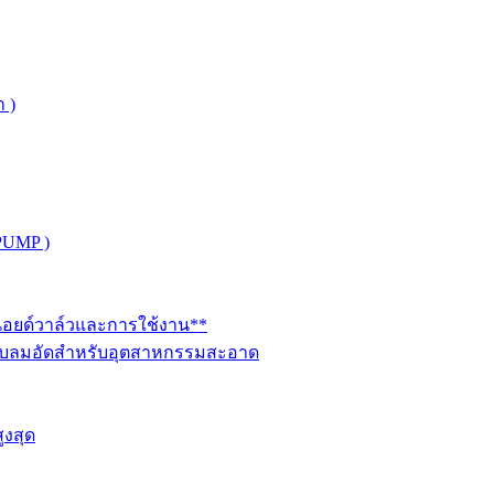
 )
PUMP )
ินอยด์วาล์วและการใช้งาน**
นระบบลมอัดสำหรับอุตสาหกรรมสะอาด
ูงสุด