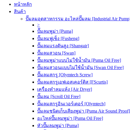
หน้าหลัก
สินค้า
ปั๊มลมอุตสาหกรรม อะไหล่ปั๊มลม [Industrial Air Pump
>
ปั๊มลมพูม่า [Puma]
ปั๊มลมฟูเช็ง [Fusheng]
ปั๊มลมแรงดันสูง [Shangair]
ปั๊มลมสวอน [Swan]
ปั๊มลมพูม่าแบบไม่ใช้น้ำมัน [Puma Oil Free]
ปั๊มลมสวอนแบบไม่ใช้น้ำมัน [Swan Oil Free]
ปั๊มลมสกรู [Olymtech Screw]
ปั๊มลมสกรูเอฟเอสเคอร์ติส [FScurtis]
เครื่องทำลมแห้ง [Air Dryer]
ปั๊มลม [Scroll Oil Free]
ปั๊มลมสกรูอินเวอร์เตอร์ [Olymtech]
ปั๊มลมชนิดเก็บเสียงพูม่า [Puma Air Sound Proof]
อะไหล่ปั๊มลมพูม่า [Puma Oil Free]
หัวปั๊มลมพูม่า [Puma]