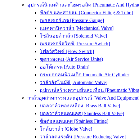
อุปกรณ์นิวเมติกและไฮดรอลิค [Pneumatic And Hydrau
ข้อต่อ และสายลม [Connector Fitting & Tube]
เพรสเชอร์เกจ [Pressure Gauge]
แมคคานิควาล์ว [Mechanical Valve]
โซลินอยด์วาล์ว [Solenoid Valve]
เพรสเชอร์สวิทช์ [Pressure Switch]
โฟลว์สวิทช์ [Flow Switch]
ชุดกรองลม (Air Service Unite)
ออโต้เดรน [Auto Drain]
กระบอกลมนิวเมติก Pneumatic Air Cylinder
วาล์วอัตโนมัติ [Automatic Valve]
อุปกรณ์สร้างความสั่นสะเทือน [Pneumatic Vibra
วาล์วอุตสาหกรรมและอุปกรณ์ [Valve And Equipment
บอลวาล์วทองเหลือง [Brass Ball Valve]
บอลวาล์วสแตนเลส [Stainless Ball Valve]
ข้อต่อสแตนเลส [Stainless Fitting]
โกล์บวาล์ว [Globe Valve]
วาล์วลดแรงดัน [Pressure Reducing Valve]