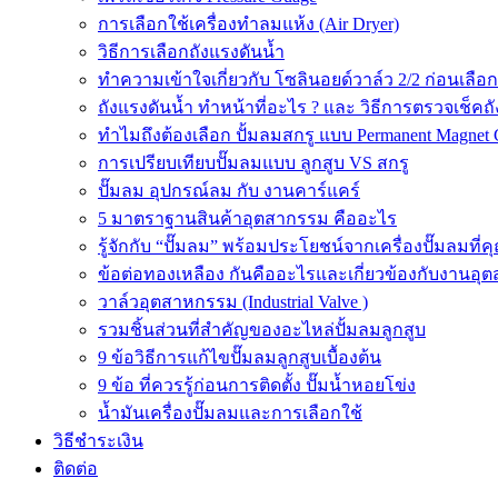
การเลือกใช้เครื่องทำลมแห้ง (Air Dryer)
วิธีการเลือกถังแรงดันน้ำ
ทำความเข้าใจเกี่ยวกับ โซลินอยด์วาล์ว 2/2 ก่อนเลือ
ถังแรงดันน้ำ ทำหน้าที่อะไร ? และ วิธีการตรวจเช็คถ
ทำไมถึงต้องเลือก ปั้มลมสกรู แบบ Permanent Magnet 
การเปรียบเทียบปั๊มลมแบบ ลูกสูบ VS สกรู
ปั๊มลม อุปกรณ์ลม กับ งานคาร์แคร์
5 มาตราฐานสินค้าอุตสากรรม คืออะไร
รู้จักกับ “ปั๊มลม” พร้อมประโยชน์จากเครื่องปั๊มลมที่
ข้อต่อทองเหลือง กันคืออะไรและเกี่ยวข้องกับงานอุ
วาล์วอุตสาหกรรม (Industrial Valve )
รวมชิ้นส่วนที่สำคัญของอะไหล่ปั้มลมลูกสูบ
9 ข้อวิธีการแก้ไขปั๊มลมลูกสูบเบื้องต้น
9 ข้อ ที่ควรรู้ก่อนการติดตั้ง ปั๊มน้ำหอยโข่ง
น้ำมันเครื่องปั๊มลมและการเลือกใช้
วิธีชำระเงิน
ติดต่อ