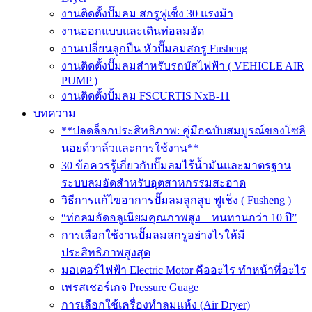
งานติดตั้งปั๊มลม สกรูฟูเช็ง 30 แรงม้า
งานออกแบบและเดินท่อลมอัด
งานเปลี่ยนลูกปืน หัวปั๊มลมสกรู Fusheng
งานติดตั้งปั๊มลมสำหรับรถบัสไฟฟ้า ( VEHICLE AIR
PUMP )
งานติดตั้งปั้มลม FSCURTIS NxB-11
บทความ
**ปลดล็อกประสิทธิภาพ: คู่มือฉบับสมบูรณ์ของโซลิ
นอยด์วาล์วและการใช้งาน**
30 ข้อควรรู้เกี่ยวกับปั๊มลมไร้น้ำมันและมาตรฐาน
ระบบลมอัดสำหรับอุตสาหกรรมสะอาด
วิธีการแก้ไขอาการปั๊มลมลูกสูบ ฟูเช็ง ( Fusheng )
“ท่อลมอัดอลูเนียมคุณภาพสูง – ทนทานกว่า 10 ปี”
การเลือกใช้งานปั๊มลมสกรูอย่างไรให้มี
ประสิทธิภาพสูงสุด
มอเตอร์ไฟฟ้า Electric Motor คืออะไร ทำหน้าที่อะไร
เพรสเชอร์เกจ Pressure Guage
การเลือกใช้เครื่องทำลมแห้ง (Air Dryer)