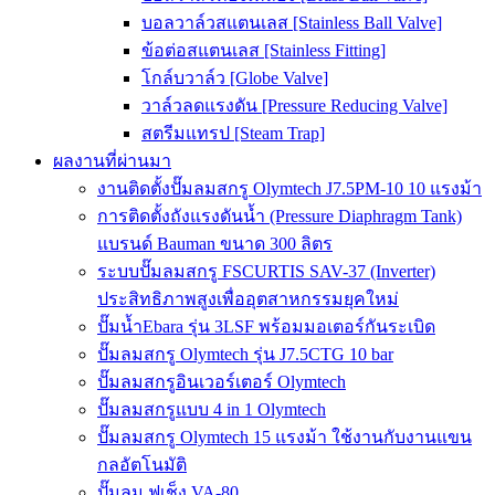
บอลวาล์วสแตนเลส [Stainless Ball Valve]
ข้อต่อสแตนเลส [Stainless Fitting]
โกล์บวาล์ว [Globe Valve]
วาล์วลดแรงดัน [Pressure Reducing Valve]
สตรีมแทรป [Steam Trap]
ผลงานที่ผ่านมา
งานติดตั้งปั๊มลมสกรู Olymtech J7.5PM-10 10 แรงม้า
การติดตั้งถังแรงดันน้ำ (Pressure Diaphragm Tank)
แบรนด์ Bauman ขนาด 300 ลิตร
ระบบปั๊มลมสกรู FSCURTIS SAV-37 (Inverter)
ประสิทธิภาพสูงเพื่ออุตสาหกรรมยุคใหม่
ปั๊มน้ำEbara รุ่น 3LSF พร้อมมอเตอร์กันระเบิด
ปั๊มลมสกรู Olymtech รุ่น J7.5CTG 10 bar
ปั๊มลมสกรูอินเวอร์เตอร์ Olymtech
ปั๊มลมสกรูแบบ 4 in 1 Olymtech
ปั๊มลมสกรู Olymtech 15 แรงม้า ใช้งานกับงานแขน
กลอัตโนมัติ
ปั๊มลม ฟูเช็ง VA-80