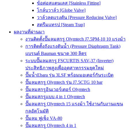
ข้อต่อสแตนเลส [Stainless Fitting]
โกล์บวาล์ว [Globe Valve]
วาล์วลดแรงดัน [Pressure Reducing Valve]
สตรีมแทรป [Steam Trap]
ผลงานที่ผ่านมา
งานติดตั้งปั๊มลมสกรู Olymtech J7.5PM-10 10 แรงม้า
การติดตั้งถังแรงดันน้ำ (Pressure Diaphragm Tank)
แบรนด์ Bauman ขนาด 300 ลิตร
ระบบปั๊มลมสกรู FSCURTIS SAV-37 (Inverter)
ประสิทธิภาพสูงเพื่ออุตสาหกรรมยุคใหม่
ปั๊มน้ำEbara รุ่น 3LSF พร้อมมอเตอร์กันระเบิด
ปั๊มลมสกรู Olymtech รุ่น J7.5CTG 10 bar
ปั๊มลมสกรูอินเวอร์เตอร์ Olymtech
ปั๊มลมสกรูแบบ 4 in 1 Olymtech
ปั๊มลมสกรู Olymtech 15 แรงม้า ใช้งานกับงานแขน
กลอัตโนมัติ
ปั๊มลม ฟูเช็ง VA-80
ปั๊มลมสกรู Olymtech 4 in 1