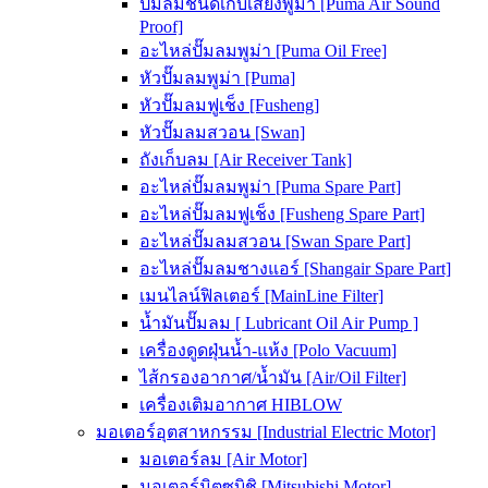
ปั๊มลมชนิดเก็บเสียงพูม่า [Puma Air Sound
Proof]
อะไหล่ปั๊มลมพูม่า [Puma Oil Free]
หัวปั๊มลมพูม่า [Puma]
หัวปั๊มลมฟูเช็ง [Fusheng]
หัวปั๊มลมสวอน [Swan]
ถังเก็บลม [Air Receiver Tank]
อะไหล่ปั๊มลมพูม่า [Puma Spare Part]
อะไหล่ปั๊มลมฟูเช็ง [Fusheng Spare Part]
อะไหล่ปั๊มลมสวอน [Swan Spare Part]
อะไหล่ปั๊มลมชางแอร์ [Shangair Spare Part]
เมนไลน์ฟิลเตอร์ [MainLine Filter]
น้ำมันปั๊มลม [ Lubricant Oil Air Pump ]
เครื่องดูดฝุ่นน้ำ-แห้ง [Polo Vacuum]
ไส้กรองอากาศ/น้ำมัน [Air/Oil Filter]
เครื่องเติมอากาศ HIBLOW
มอเตอร์อุตสาหกรรม [Industrial Electric Motor]
มอเตอร์ลม [Air Motor]
มอเตอร์มิตซูบิชิ [Mitsubishi Motor]