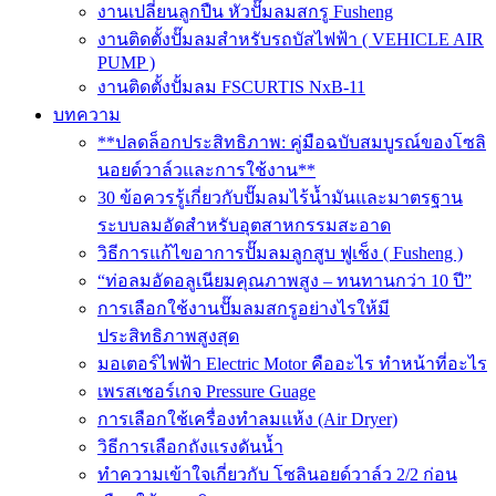
งานเปลี่ยนลูกปืน หัวปั๊มลมสกรู Fusheng
งานติดตั้งปั๊มลมสำหรับรถบัสไฟฟ้า ( VEHICLE AIR
PUMP )
งานติดตั้งปั้มลม FSCURTIS NxB-11
บทความ
**ปลดล็อกประสิทธิภาพ: คู่มือฉบับสมบูรณ์ของโซลิ
นอยด์วาล์วและการใช้งาน**
30 ข้อควรรู้เกี่ยวกับปั๊มลมไร้น้ำมันและมาตรฐาน
ระบบลมอัดสำหรับอุตสาหกรรมสะอาด
วิธีการแก้ไขอาการปั๊มลมลูกสูบ ฟูเช็ง ( Fusheng )
“ท่อลมอัดอลูเนียมคุณภาพสูง – ทนทานกว่า 10 ปี”
การเลือกใช้งานปั๊มลมสกรูอย่างไรให้มี
ประสิทธิภาพสูงสุด
มอเตอร์ไฟฟ้า Electric Motor คืออะไร ทำหน้าที่อะไร
เพรสเชอร์เกจ Pressure Guage
การเลือกใช้เครื่องทำลมแห้ง (Air Dryer)
วิธีการเลือกถังแรงดันน้ำ
ทำความเข้าใจเกี่ยวกับ โซลินอยด์วาล์ว 2/2 ก่อน