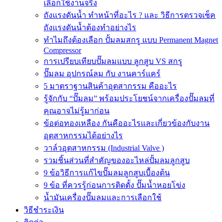
เลือกใช้งานจริง
ถังแรงดันน้ำ ทำหน้าที่อะไร ? และ วิธีการตรวจเช็ค
ถังแรงดันน้ำต้องทำอย่างไร
ทำไมถึงต้องเลือก ปั้มลมสกรู แบบ Permanent Magnet
Compressor
การเปรียบเทียบปั๊มลมแบบ ลูกสูบ VS สกรู
ปั๊มลม อุปกรณ์ลม กับ งานคาร์แคร์
5 มาตราฐานสินค้าอุตสากรรม คืออะไร
รู้จักกับ “ปั๊มลม” พร้อมประโยชน์จากเครื่องปั๊มลมที่
คุณอาจไม่รู้มาก่อน
ข้อต่อทองเหลือง กันคืออะไรและเกี่ยวข้องกับงาน
อุตสาหกรรมได้อย่างไร
วาล์วอุตสาหกรรม (Industrial Valve )
รวมชิ้นส่วนที่สำคัญของอะไหล่ปั้มลมลูกสูบ
9 ข้อวิธีการแก้ไขปั๊มลมลูกสูบเบื้องต้น
9 ข้อ ที่ควรรู้ก่อนการติดตั้ง ปั๊มน้ำหอยโข่ง
น้ำมันเครื่องปั๊มลมและการเลือกใช้
วิธีชำระเงิน