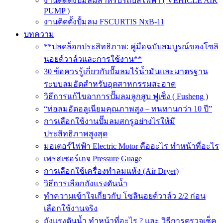
งานติดตั้งปั๊มลมสำหรับรถบัสไฟฟ้า ( VEHICLE AIR
PUMP )
งานติดตั้งปั้มลม FSCURTIS NxB-11
บทความ
**ปลดล็อกประสิทธิภาพ: คู่มือฉบับสมบูรณ์ของโซลิ
นอยด์วาล์วและการใช้งาน**
30 ข้อควรรู้เกี่ยวกับปั๊มลมไร้น้ำมันและมาตรฐาน
ระบบลมอัดสำหรับอุตสาหกรรมสะอาด
วิธีการแก้ไขอาการปั๊มลมลูกสูบ ฟูเช็ง ( Fusheng )
“ท่อลมอัดอลูเนียมคุณภาพสูง – ทนทานกว่า 10 ปี”
การเลือกใช้งานปั๊มลมสกรูอย่างไรให้มี
ประสิทธิภาพสูงสุด
มอเตอร์ไฟฟ้า Electric Motor คืออะไร ทำหน้าที่อะไร
เพรสเชอร์เกจ Pressure Guage
การเลือกใช้เครื่องทำลมแห้ง (Air Dryer)
วิธีการเลือกถังแรงดันน้ำ
ทำความเข้าใจเกี่ยวกับ โซลินอยด์วาล์ว 2/2 ก่อน
เลือกใช้งานจริง
ถังแรงดันน้ำ ทำหน้าที่อะไร ? และ วิธีการตรวจเช็ค