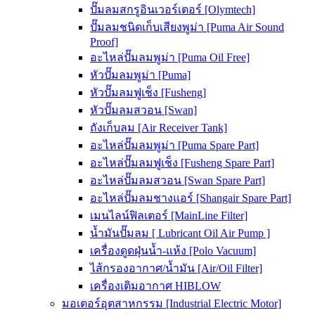
ปั๊มลมสกรูอินเวอร์เตอร์ [Olymtech]
ปั๊มลมชนิดเก็บเสียงพูม่า [Puma Air Sound
Proof]
อะไหล่ปั๊มลมพูม่า [Puma Oil Free]
หัวปั๊มลมพูม่า [Puma]
หัวปั๊มลมฟูเช็ง [Fusheng]
หัวปั๊มลมสวอน [Swan]
ถังเก็บลม [Air Receiver Tank]
อะไหล่ปั๊มลมพูม่า [Puma Spare Part]
อะไหล่ปั๊มลมฟูเช็ง [Fusheng Spare Part]
อะไหล่ปั๊มลมสวอน [Swan Spare Part]
อะไหล่ปั๊มลมชางแอร์ [Shangair Spare Part]
เมนไลน์ฟิลเตอร์ [MainLine Filter]
น้ำมันปั๊มลม [ Lubricant Oil Air Pump ]
เครื่องดูดฝุ่นน้ำ-แห้ง [Polo Vacuum]
ไส้กรองอากาศ/น้ำมัน [Air/Oil Filter]
เครื่องเติมอากาศ HIBLOW
มอเตอร์อุตสาหกรรม [Industrial Electric Motor]