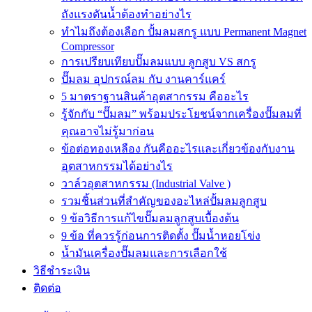
ถังแรงดันน้ำต้องทำอย่างไร
ทำไมถึงต้องเลือก ปั้มลมสกรู แบบ Permanent Magnet
Compressor
การเปรียบเทียบปั๊มลมแบบ ลูกสูบ VS สกรู
ปั๊มลม อุปกรณ์ลม กับ งานคาร์แคร์
5 มาตราฐานสินค้าอุตสากรรม คืออะไร
รู้จักกับ “ปั๊มลม” พร้อมประโยชน์จากเครื่องปั๊มลมที่
คุณอาจไม่รู้มาก่อน
ข้อต่อทองเหลือง กันคืออะไรและเกี่ยวข้องกับงาน
อุตสาหกรรมได้อย่างไร
วาล์วอุตสาหกรรม (Industrial Valve )
รวมชิ้นส่วนที่สำคัญของอะไหล่ปั้มลมลูกสูบ
9 ข้อวิธีการแก้ไขปั๊มลมลูกสูบเบื้องต้น
9 ข้อ ที่ควรรู้ก่อนการติดตั้ง ปั๊มน้ำหอยโข่ง
น้ำมันเครื่องปั๊มลมและการเลือกใช้
วิธีชำระเงิน
ติดต่อ