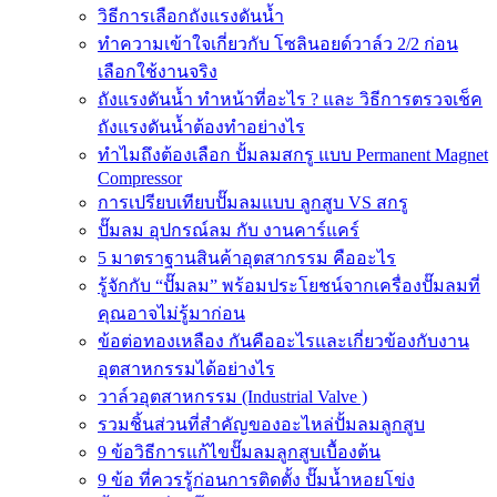
วิธีการเลือกถังแรงดันน้ำ
ทำความเข้าใจเกี่ยวกับ โซลินอยด์วาล์ว 2/2 ก่อน
เลือกใช้งานจริง
ถังแรงดันน้ำ ทำหน้าที่อะไร ? และ วิธีการตรวจเช็ค
ถังแรงดันน้ำต้องทำอย่างไร
ทำไมถึงต้องเลือก ปั้มลมสกรู แบบ Permanent Magnet
Compressor
การเปรียบเทียบปั๊มลมแบบ ลูกสูบ VS สกรู
ปั๊มลม อุปกรณ์ลม กับ งานคาร์แคร์
5 มาตราฐานสินค้าอุตสากรรม คืออะไร
รู้จักกับ “ปั๊มลม” พร้อมประโยชน์จากเครื่องปั๊มลมที่
คุณอาจไม่รู้มาก่อน
ข้อต่อทองเหลือง กันคืออะไรและเกี่ยวข้องกับงาน
อุตสาหกรรมได้อย่างไร
วาล์วอุตสาหกรรม (Industrial Valve )
รวมชิ้นส่วนที่สำคัญของอะไหล่ปั้มลมลูกสูบ
9 ข้อวิธีการแก้ไขปั๊มลมลูกสูบเบื้องต้น
9 ข้อ ที่ควรรู้ก่อนการติดตั้ง ปั๊มน้ำหอยโข่ง