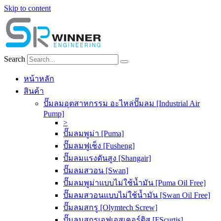
Skip to content
Search
หน้าหลัก
สินค้า
ปั๊มลมอุตสาหกรรม อะไหล่ปั๊มลม [Industrial Air
Pump]
>
ปั๊มลมพูม่า [Puma]
ปั๊มลมฟูเช็ง [Fusheng]
ปั๊มลมแรงดันสูง [Shangair]
ปั๊มลมสวอน [Swan]
ปั๊มลมพูม่าแบบไม่ใช้น้ำมัน [Puma Oil Free]
ปั๊มลมสวอนแบบไม่ใช้น้ำมัน [Swan Oil Free]
ปั๊มลมสกรู [Olymtech Screw]
ปั๊มลมสกรูเอฟเอสเคอร์ติส [FScurtis]