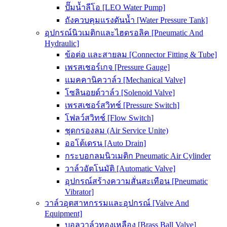
ปั๊มน้ำลีโอ [LEO Water Pump]
ถังควบคุมแรงดันน้ำ [Water Pressure Tank]
อุปกรณ์นิวเมติกและไฮดรอลิค [Pneumatic And
Hydraulic]
ข้อต่อ และสายลม [Connector Fitting & Tube]
เพรสเชอร์เกจ [Pressure Gauge]
แมคคานิควาล์ว [Mechanical Valve]
โซลินอยด์วาล์ว [Solenoid Valve]
เพรสเชอร์สวิทช์ [Pressure Switch]
โฟลว์สวิทช์ [Flow Switch]
ชุดกรองลม (Air Service Unite)
ออโต้เดรน [Auto Drain]
กระบอกลมนิวเมติก Pneumatic Air Cylinder
วาล์วอัตโนมัติ [Automatic Valve]
อุปกรณ์สร้างความสั่นสะเทือน [Pneumatic
Vibrator]
วาล์วอุตสาหกรรมและอุปกรณ์ [Valve And
Equipment]
บอลวาล์วทองเหลือง [Brass Ball Valve]