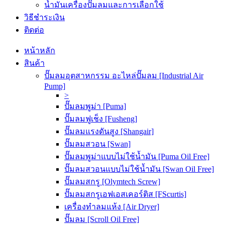
น้ำมันเครื่องปั๊มลมและการเลือกใช้
วิธีชำระเงิน
ติดต่อ
หน้าหลัก
สินค้า
ปั๊มลมอุตสาหกรรม อะไหล่ปั๊มลม [Industrial Air
Pump]
>
ปั๊มลมพูม่า [Puma]
ปั๊มลมฟูเช็ง [Fusheng]
ปั๊มลมแรงดันสูง [Shangair]
ปั๊มลมสวอน [Swan]
ปั๊มลมพูม่าแบบไม่ใช้น้ำมัน [Puma Oil Free]
ปั๊มลมสวอนแบบไม่ใช้น้ำมัน [Swan Oil Free]
ปั๊มลมสกรู [Olymtech Screw]
ปั๊มลมสกรูเอฟเอสเคอร์ติส [FScurtis]
เครื่องทำลมแห้ง [Air Dryer]
ปั๊มลม [Scroll Oil Free]