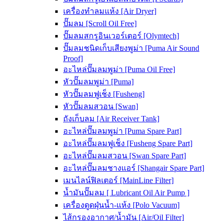
เครื่องทำลมแห้ง [Air Dryer]
ปั๊มลม [Scroll Oil Free]
ปั๊มลมสกรูอินเวอร์เตอร์ [Olymtech]
ปั๊มลมชนิดเก็บเสียงพูม่า [Puma Air Sound
Proof]
อะไหล่ปั๊มลมพูม่า [Puma Oil Free]
หัวปั๊มลมพูม่า [Puma]
หัวปั๊มลมฟูเช็ง [Fusheng]
หัวปั๊มลมสวอน [Swan]
ถังเก็บลม [Air Receiver Tank]
อะไหล่ปั๊มลมพูม่า [Puma Spare Part]
อะไหล่ปั๊มลมฟูเช็ง [Fusheng Spare Part]
อะไหล่ปั๊มลมสวอน [Swan Spare Part]
อะไหล่ปั๊มลมชางแอร์ [Shangair Spare Part]
เมนไลน์ฟิลเตอร์ [MainLine Filter]
น้ำมันปั๊มลม [ Lubricant Oil Air Pump ]
เครื่องดูดฝุ่นน้ำ-แห้ง [Polo Vacuum]
ไส้กรองอากาศ/น้ำมัน [Air/Oil Filter]