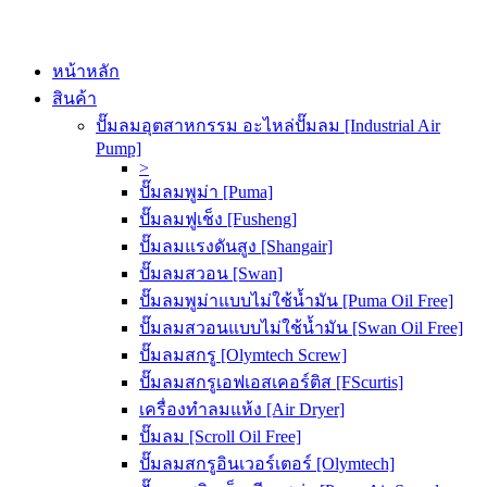
หน้าหลัก
สินค้า
ปั๊มลมอุตสาหกรรม อะไหล่ปั๊มลม [Industrial Air
Pump]
>
ปั๊มลมพูม่า [Puma]
ปั๊มลมฟูเช็ง [Fusheng]
ปั๊มลมแรงดันสูง [Shangair]
ปั๊มลมสวอน [Swan]
ปั๊มลมพูม่าแบบไม่ใช้น้ำมัน [Puma Oil Free]
ปั๊มลมสวอนแบบไม่ใช้น้ำมัน [Swan Oil Free]
ปั๊มลมสกรู [Olymtech Screw]
ปั๊มลมสกรูเอฟเอสเคอร์ติส [FScurtis]
เครื่องทำลมแห้ง [Air Dryer]
ปั๊มลม [Scroll Oil Free]
ปั๊มลมสกรูอินเวอร์เตอร์ [Olymtech]