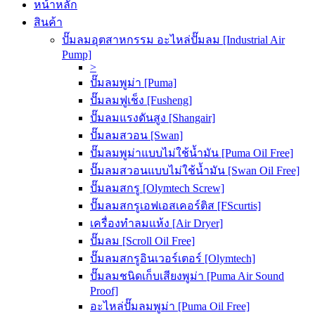
หน้าหลัก
สินค้า
ปั๊มลมอุตสาหกรรม อะไหล่ปั๊มลม [Industrial Air
Pump]
>
ปั๊มลมพูม่า [Puma]
ปั๊มลมฟูเช็ง [Fusheng]
ปั๊มลมแรงดันสูง [Shangair]
ปั๊มลมสวอน [Swan]
ปั๊มลมพูม่าแบบไม่ใช้น้ำมัน [Puma Oil Free]
ปั๊มลมสวอนแบบไม่ใช้น้ำมัน [Swan Oil Free]
ปั๊มลมสกรู [Olymtech Screw]
ปั๊มลมสกรูเอฟเอสเคอร์ติส [FScurtis]
เครื่องทำลมแห้ง [Air Dryer]
ปั๊มลม [Scroll Oil Free]
ปั๊มลมสกรูอินเวอร์เตอร์ [Olymtech]
ปั๊มลมชนิดเก็บเสียงพูม่า [Puma Air Sound
Proof]
อะไหล่ปั๊มลมพูม่า [Puma Oil Free]