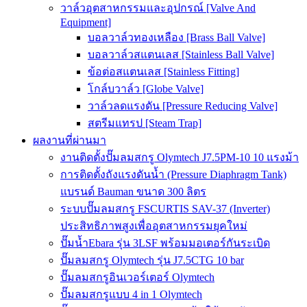
วาล์วอุตสาหกรรมและอุปกรณ์ [Valve And
Equipment]
บอลวาล์วทองเหลือง [Brass Ball Valve]
บอลวาล์วสแตนเลส [Stainless Ball Valve]
ข้อต่อสแตนเลส [Stainless Fitting]
โกล์บวาล์ว [Globe Valve]
วาล์วลดแรงดัน [Pressure Reducing Valve]
สตรีมแทรป [Steam Trap]
ผลงานที่ผ่านมา
งานติดตั้งปั๊มลมสกรู Olymtech J7.5PM-10 10 แรงม้า
การติดตั้งถังแรงดันน้ำ (Pressure Diaphragm Tank)
แบรนด์ Bauman ขนาด 300 ลิตร
ระบบปั๊มลมสกรู FSCURTIS SAV-37 (Inverter)
ประสิทธิภาพสูงเพื่ออุตสาหกรรมยุคใหม่
ปั๊มน้ำEbara รุ่น 3LSF พร้อมมอเตอร์กันระเบิด
ปั๊มลมสกรู Olymtech รุ่น J7.5CTG 10 bar
ปั๊มลมสกรูอินเวอร์เตอร์ Olymtech
ปั๊มลมสกรูแบบ 4 in 1 Olymtech