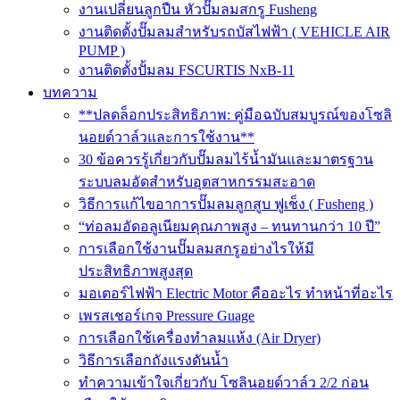
งานเปลี่ยนลูกปืน หัวปั๊มลมสกรู Fusheng
งานติดตั้งปั๊มลมสำหรับรถบัสไฟฟ้า ( VEHICLE AIR
PUMP )
งานติดตั้งปั้มลม FSCURTIS NxB-11
บทความ
**ปลดล็อกประสิทธิภาพ: คู่มือฉบับสมบูรณ์ของโซลิ
นอยด์วาล์วและการใช้งาน**
30 ข้อควรรู้เกี่ยวกับปั๊มลมไร้น้ำมันและมาตรฐาน
ระบบลมอัดสำหรับอุตสาหกรรมสะอาด
วิธีการแก้ไขอาการปั๊มลมลูกสูบ ฟูเช็ง ( Fusheng )
“ท่อลมอัดอลูเนียมคุณภาพสูง – ทนทานกว่า 10 ปี”
การเลือกใช้งานปั๊มลมสกรูอย่างไรให้มี
ประสิทธิภาพสูงสุด
มอเตอร์ไฟฟ้า Electric Motor คืออะไร ทำหน้าที่อะไร
เพรสเชอร์เกจ Pressure Guage
การเลือกใช้เครื่องทำลมแห้ง (Air Dryer)
วิธีการเลือกถังแรงดันน้ำ
ทำความเข้าใจเกี่ยวกับ โซลินอยด์วาล์ว 2/2 ก่อน