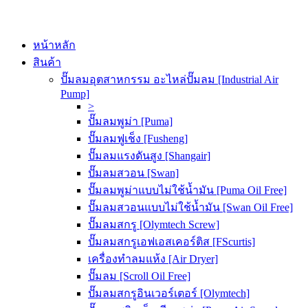
หน้าหลัก
สินค้า
ปั๊มลมอุตสาหกรรม อะไหล่ปั๊มลม [Industrial Air
Pump]
>
ปั๊มลมพูม่า [Puma]
ปั๊มลมฟูเช็ง [Fusheng]
ปั๊มลมแรงดันสูง [Shangair]
ปั๊มลมสวอน [Swan]
ปั๊มลมพูม่าแบบไม่ใช้น้ำมัน [Puma Oil Free]
ปั๊มลมสวอนแบบไม่ใช้น้ำมัน [Swan Oil Free]
ปั๊มลมสกรู [Olymtech Screw]
ปั๊มลมสกรูเอฟเอสเคอร์ติส [FScurtis]
เครื่องทำลมแห้ง [Air Dryer]
ปั๊มลม [Scroll Oil Free]
ปั๊มลมสกรูอินเวอร์เตอร์ [Olymtech]