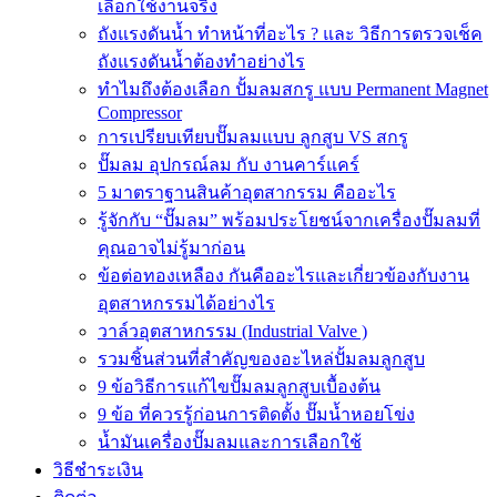
เลือกใช้งานจริง
ถังแรงดันน้ำ ทำหน้าที่อะไร ? และ วิธีการตรวจเช็ค
ถังแรงดันน้ำต้องทำอย่างไร
ทำไมถึงต้องเลือก ปั้มลมสกรู แบบ Permanent Magnet
Compressor
การเปรียบเทียบปั๊มลมแบบ ลูกสูบ VS สกรู
ปั๊มลม อุปกรณ์ลม กับ งานคาร์แคร์
5 มาตราฐานสินค้าอุตสากรรม คืออะไร
รู้จักกับ “ปั๊มลม” พร้อมประโยชน์จากเครื่องปั๊มลมที่
คุณอาจไม่รู้มาก่อน
ข้อต่อทองเหลือง กันคืออะไรและเกี่ยวข้องกับงาน
อุตสาหกรรมได้อย่างไร
วาล์วอุตสาหกรรม (Industrial Valve )
รวมชิ้นส่วนที่สำคัญของอะไหล่ปั้มลมลูกสูบ
9 ข้อวิธีการแก้ไขปั๊มลมลูกสูบเบื้องต้น
9 ข้อ ที่ควรรู้ก่อนการติดตั้ง ปั๊มน้ำหอยโข่ง
น้ำมันเครื่องปั๊มลมและการเลือกใช้
วิธีชำระเงิน