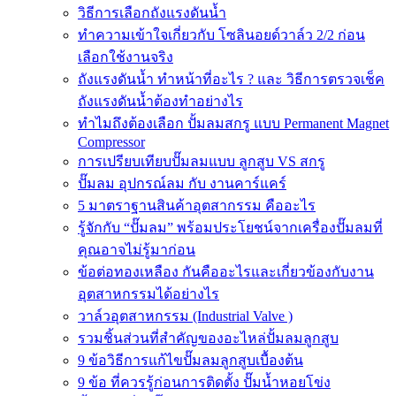
วิธีการเลือกถังแรงดันน้ำ
ทำความเข้าใจเกี่ยวกับ โซลินอยด์วาล์ว 2/2 ก่อน
เลือกใช้งานจริง
ถังแรงดันน้ำ ทำหน้าที่อะไร ? และ วิธีการตรวจเช็ค
ถังแรงดันน้ำต้องทำอย่างไร
ทำไมถึงต้องเลือก ปั้มลมสกรู แบบ Permanent Magnet
Compressor
การเปรียบเทียบปั๊มลมแบบ ลูกสูบ VS สกรู
ปั๊มลม อุปกรณ์ลม กับ งานคาร์แคร์
5 มาตราฐานสินค้าอุตสากรรม คืออะไร
รู้จักกับ “ปั๊มลม” พร้อมประโยชน์จากเครื่องปั๊มลมที่
คุณอาจไม่รู้มาก่อน
ข้อต่อทองเหลือง กันคืออะไรและเกี่ยวข้องกับงาน
อุตสาหกรรมได้อย่างไร
วาล์วอุตสาหกรรม (Industrial Valve )
รวมชิ้นส่วนที่สำคัญของอะไหล่ปั้มลมลูกสูบ
9 ข้อวิธีการแก้ไขปั๊มลมลูกสูบเบื้องต้น
9 ข้อ ที่ควรรู้ก่อนการติดตั้ง ปั๊มน้ำหอยโข่ง