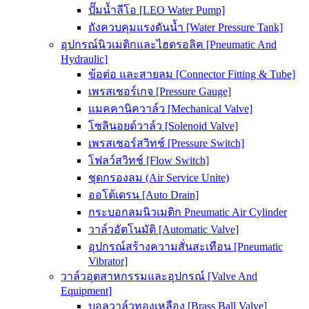
ปั๊มน้ำลีโอ [LEO Water Pump]
ถังควบคุมแรงดันน้ำ [Water Pressure Tank]
อุปกรณ์นิวเมติกและไฮดรอลิค [Pneumatic And
Hydraulic]
ข้อต่อ และสายลม [Connector Fitting & Tube]
เพรสเชอร์เกจ [Pressure Gauge]
แมคคานิควาล์ว [Mechanical Valve]
โซลินอยด์วาล์ว [Solenoid Valve]
เพรสเชอร์สวิทช์ [Pressure Switch]
โฟลว์สวิทช์ [Flow Switch]
ชุดกรองลม (Air Service Unite)
ออโต้เดรน [Auto Drain]
กระบอกลมนิวเมติก Pneumatic Air Cylinder
วาล์วอัตโนมัติ [Automatic Valve]
อุปกรณ์สร้างความสั่นสะเทือน [Pneumatic
Vibrator]
วาล์วอุตสาหกรรมและอุปกรณ์ [Valve And
Equipment]
บอลวาล์วทองเหลือง [Brass Ball Valve]