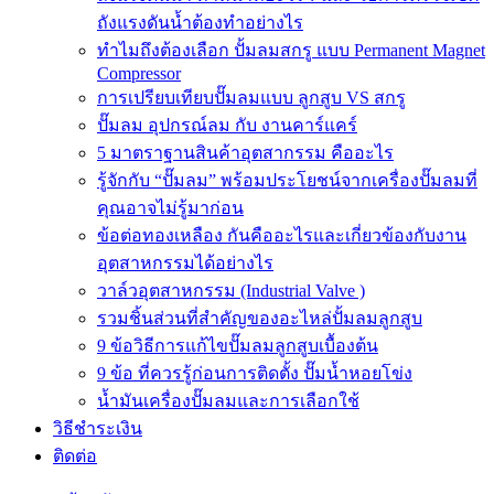
ถังแรงดันน้ำต้องทำอย่างไร
ทำไมถึงต้องเลือก ปั้มลมสกรู แบบ Permanent Magnet
Compressor
การเปรียบเทียบปั๊มลมแบบ ลูกสูบ VS สกรู
ปั๊มลม อุปกรณ์ลม กับ งานคาร์แคร์
5 มาตราฐานสินค้าอุตสากรรม คืออะไร
รู้จักกับ “ปั๊มลม” พร้อมประโยชน์จากเครื่องปั๊มลมที่
คุณอาจไม่รู้มาก่อน
ข้อต่อทองเหลือง กันคืออะไรและเกี่ยวข้องกับงาน
อุตสาหกรรมได้อย่างไร
วาล์วอุตสาหกรรม (Industrial Valve )
รวมชิ้นส่วนที่สำคัญของอะไหล่ปั้มลมลูกสูบ
9 ข้อวิธีการแก้ไขปั๊มลมลูกสูบเบื้องต้น
9 ข้อ ที่ควรรู้ก่อนการติดตั้ง ปั๊มน้ำหอยโข่ง
น้ำมันเครื่องปั๊มลมและการเลือกใช้
วิธีชำระเงิน
ติดต่อ