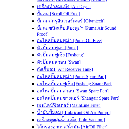
เครื่องทำลมแห้ง [Air Dryer]
ปั๊มลม [Scroll Oil Free]
ปั๊มลมสกรูอินเวอร์เตอร์ [Olymtech]
ปั๊มลมชนิดเก็บเสียงพูม่า [Puma Air Sound
Proof]
อะไหล่ปั๊มลมพูม่า [Puma Oil Free]
หัวปั๊มลมพูม่า [Puma]
หัวปั๊มลมฟูเช็ง [Fusheng]
หัวปั๊มลมสวอน [Swan]
ถังเก็บลม [Air Receiver Tank]
อะไหล่ปั๊มลมพูม่า [Puma Spare Part]
อะไหล่ปั๊มลมฟูเช็ง [Fusheng Spare Part]
อะไหล่ปั๊มลมสวอน [Swan Spare Part]
อะไหล่ปั๊มลมชางแอร์ [Shangair Spare Part]
เมนไลน์ฟิลเตอร์ [MainLine Filter]
น้ำมันปั๊มลม [ Lubricant Oil Air Pump ]
เครื่องดูดฝุ่นน้ำ-แห้ง [Polo Vacuum]
ไส้กรองอากาศ/น้ำมัน [Air/Oil Filter]