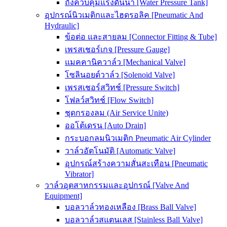
ถังควบคุมแรงดันน้ำ [Water Pressure Tank]
อุปกรณ์นิวเมติกและไฮดรอลิค [Pneumatic And
Hydraulic]
ข้อต่อ และสายลม [Connector Fitting & Tube]
เพรสเชอร์เกจ [Pressure Gauge]
แมคคานิควาล์ว [Mechanical Valve]
โซลินอยด์วาล์ว [Solenoid Valve]
เพรสเชอร์สวิทช์ [Pressure Switch]
โฟลว์สวิทช์ [Flow Switch]
ชุดกรองลม (Air Service Unite)
ออโต้เดรน [Auto Drain]
กระบอกลมนิวเมติก Pneumatic Air Cylinder
วาล์วอัตโนมัติ [Automatic Valve]
อุปกรณ์สร้างความสั่นสะเทือน [Pneumatic
Vibrator]
วาล์วอุตสาหกรรมและอุปกรณ์ [Valve And
Equipment]
บอลวาล์วทองเหลือง [Brass Ball Valve]
บอลวาล์วสแตนเลส [Stainless Ball Valve]