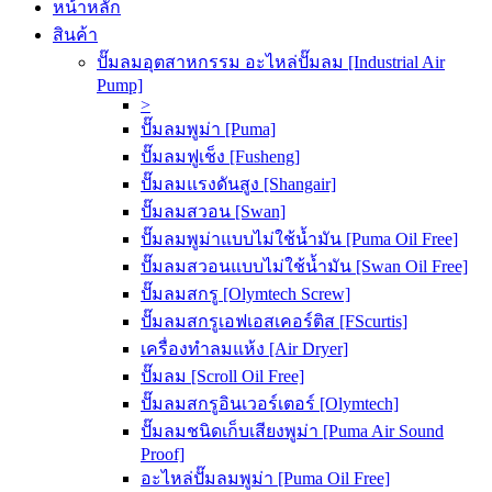
หน้าหลัก
สินค้า
ปั๊มลมอุตสาหกรรม อะไหล่ปั๊มลม [Industrial Air
Pump]
>
ปั๊มลมพูม่า [Puma]
ปั๊มลมฟูเช็ง [Fusheng]
ปั๊มลมแรงดันสูง [Shangair]
ปั๊มลมสวอน [Swan]
ปั๊มลมพูม่าแบบไม่ใช้น้ำมัน [Puma Oil Free]
ปั๊มลมสวอนแบบไม่ใช้น้ำมัน [Swan Oil Free]
ปั๊มลมสกรู [Olymtech Screw]
ปั๊มลมสกรูเอฟเอสเคอร์ติส [FScurtis]
เครื่องทำลมแห้ง [Air Dryer]
ปั๊มลม [Scroll Oil Free]
ปั๊มลมสกรูอินเวอร์เตอร์ [Olymtech]
ปั๊มลมชนิดเก็บเสียงพูม่า [Puma Air Sound
Proof]
อะไหล่ปั๊มลมพูม่า [Puma Oil Free]