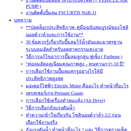
งานติดตั้งปั๊มลมสำหรับรถบัสไฟฟ้า ( VEHICLE AIR
PUMP )
งานติดตั้งปั้มลม FSCURTIS NxB-11
บทความ
**ปลดล็อกประสิทธิภาพ: คู่มือฉบับสมบูรณ์ของโซลิ
นอยด์วาล์วและการใช้งาน**
30 ข้อควรรู้เกี่ยวกับปั๊มลมไร้น้ำมันและมาตรฐาน
ระบบลมอัดสำหรับอุตสาหกรรมสะอาด
วิธีการแก้ไขอาการปั๊มลมลูกสูบ ฟูเช็ง ( Fusheng )
“ท่อลมอัดอลูเนียมคุณภาพสูง – ทนทานกว่า 10 ปี”
การเลือกใช้งานปั๊มลมสกรูอย่างไรให้มี
ประสิทธิภาพสูงสุด
มอเตอร์ไฟฟ้า Electric Motor คืออะไร ทำหน้าที่อะไร
เพรสเชอร์เกจ Pressure Guage
การเลือกใช้เครื่องทำลมแห้ง (Air Dryer)
วิธีการเลือกถังแรงดันน้ำ
ทำความเข้าใจเกี่ยวกับ โซลินอยด์วาล์ว 2/2 ก่อน
เลือกใช้งานจริง
ถังแรงดันน้ำ ทำหน้าที่อะไร ? และ วิธีการตรวจเช็ค