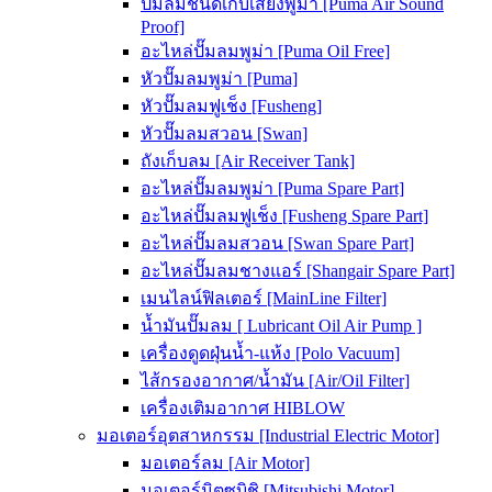
ปั๊มลมชนิดเก็บเสียงพูม่า [Puma Air Sound
Proof]
อะไหล่ปั๊มลมพูม่า [Puma Oil Free]
หัวปั๊มลมพูม่า [Puma]
หัวปั๊มลมฟูเช็ง [Fusheng]
หัวปั๊มลมสวอน [Swan]
ถังเก็บลม [Air Receiver Tank]
อะไหล่ปั๊มลมพูม่า [Puma Spare Part]
อะไหล่ปั๊มลมฟูเช็ง [Fusheng Spare Part]
อะไหล่ปั๊มลมสวอน [Swan Spare Part]
อะไหล่ปั๊มลมชางแอร์ [Shangair Spare Part]
เมนไลน์ฟิลเตอร์ [MainLine Filter]
น้ำมันปั๊มลม [ Lubricant Oil Air Pump ]
เครื่องดูดฝุ่นน้ำ-แห้ง [Polo Vacuum]
ไส้กรองอากาศ/น้ำมัน [Air/Oil Filter]
เครื่องเติมอากาศ HIBLOW
มอเตอร์อุตสาหกรรม [Industrial Electric Motor]
มอเตอร์ลม [Air Motor]
มอเตอร์มิตซูบิชิ [Mitsubishi Motor]