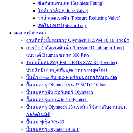
ข้อต่อสแตนเลส [Stainless Fitting]
โกล์บวาล์ว [Globe Valve]
วาล์วลดแรงดัน [Pressure Reducing Valve]
สตรีมแทรป [Steam Trap]
ผลงานที่ผ่านมา
งานติดตั้งปั๊มลมสกรู Olymtech J7.5PM-10 10 แรงม้า
การติดตั้งถังแรงดันน้ำ (Pressure Diaphragm Tank)
แบรนด์ Bauman ขนาด 300 ลิตร
ระบบปั๊มลมสกรู FSCURTIS SAV-37 (Inverter)
ประสิทธิภาพสูงเพื่ออุตสาหกรรมยุคใหม่
ปั๊มน้ำEbara รุ่น 3LSF พร้อมมอเตอร์กันระเบิด
ปั๊มลมสกรู Olymtech รุ่น J7.5CTG 10 bar
ปั๊มลมสกรูอินเวอร์เตอร์ Olymtech
ปั๊มลมสกรูแบบ 4 in 1 Olymtech
ปั๊มลมสกรู Olymtech 15 แรงม้า ใช้งานกับงานแขน
กลอัตโนมัติ
ปั๊มลม ฟูเช็ง VA-80
ปั๊มลมสกรู Olymtech 4 in 1