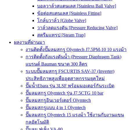
บอลวาล์วสแตนเลส [Stainless Ball Valve]
ข้อต่อสแตนเลส [Stainless Fitting]
โกล์บวาล์ว [Globe Valve]
วาล์วลดแรงดัน [Pressure Reducing Valve]
สตรีมแทรป [Steam Trap]
ผลงานที่ผ่านมา
งานติดตั้งปั๊มลมสกรู Olymtech J7.5PM-10 10 แรงม้า
การติดตั้งถังแรงดันน้ำ (Pressure Diaphragm Tank)
แบรนด์ Bauman ขนาด 300 ลิตร
ระบบปั๊มลมสกรู FSCURTIS SAV-37 (Inverter)
ประสิทธิภาพสูงเพื่ออุตสาหกรรมยุคใหม่
ปั๊มน้ำEbara รุ่น 3LSF พร้อมมอเตอร์กันระเบิด
ปั๊มลมสกรู Olymtech รุ่น J7.5CTG 10 bar
ปั๊มลมสกรูอินเวอร์เตอร์ Olymtech
ปั๊มลมสกรูแบบ 4 in 1 Olymtech
ปั๊มลมสกรู Olymtech 15 แรงม้า ใช้งานกับงานแขน
กลอัตโนมัติ
ปั๊มลม ฟูเช็ง VA-80