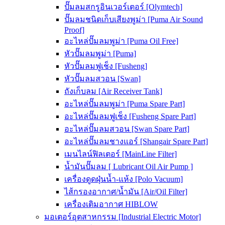
ปั๊มลมสกรูอินเวอร์เตอร์ [Olymtech]
ปั๊มลมชนิดเก็บเสียงพูม่า [Puma Air Sound
Proof]
อะไหล่ปั๊มลมพูม่า [Puma Oil Free]
หัวปั๊มลมพูม่า [Puma]
หัวปั๊มลมฟูเช็ง [Fusheng]
หัวปั๊มลมสวอน [Swan]
ถังเก็บลม [Air Receiver Tank]
อะไหล่ปั๊มลมพูม่า [Puma Spare Part]
อะไหล่ปั๊มลมฟูเช็ง [Fusheng Spare Part]
อะไหล่ปั๊มลมสวอน [Swan Spare Part]
อะไหล่ปั๊มลมชางแอร์ [Shangair Spare Part]
เมนไลน์ฟิลเตอร์ [MainLine Filter]
น้ำมันปั๊มลม [ Lubricant Oil Air Pump ]
เครื่องดูดฝุ่นน้ำ-แห้ง [Polo Vacuum]
ไส้กรองอากาศ/น้ำมัน [Air/Oil Filter]
เครื่องเติมอากาศ HIBLOW
มอเตอร์อุตสาหกรรม [Industrial Electric Motor]