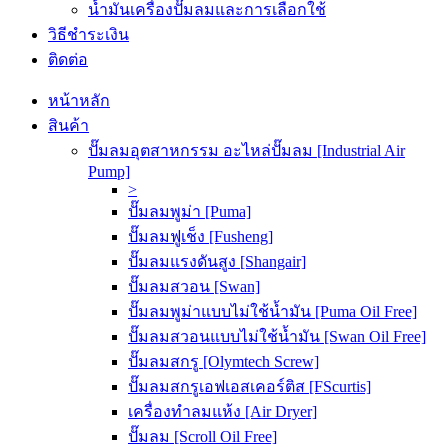
น้ำมันเครื่องปั๊มลมและการเลือกใช้
วิธีชำระเงิน
ติดต่อ
หน้าหลัก
สินค้า
ปั๊มลมอุตสาหกรรม อะไหล่ปั๊มลม [Industrial Air
Pump]
>
ปั๊มลมพูม่า [Puma]
ปั๊มลมฟูเช็ง [Fusheng]
ปั๊มลมแรงดันสูง [Shangair]
ปั๊มลมสวอน [Swan]
ปั๊มลมพูม่าแบบไม่ใช้น้ำมัน [Puma Oil Free]
ปั๊มลมสวอนแบบไม่ใช้น้ำมัน [Swan Oil Free]
ปั๊มลมสกรู [Olymtech Screw]
ปั๊มลมสกรูเอฟเอสเคอร์ติส [FScurtis]
เครื่องทำลมแห้ง [Air Dryer]
ปั๊มลม [Scroll Oil Free]