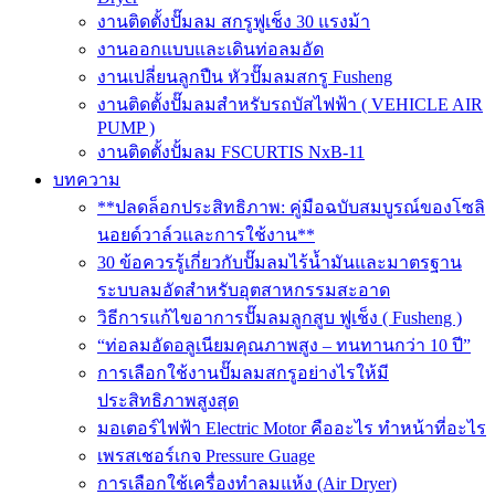
งานติดตั้งปั๊มลม สกรูฟูเช็ง 30 แรงม้า
งานออกแบบและเดินท่อลมอัด
งานเปลี่ยนลูกปืน หัวปั๊มลมสกรู Fusheng
งานติดตั้งปั๊มลมสำหรับรถบัสไฟฟ้า ( VEHICLE AIR
PUMP )
งานติดตั้งปั้มลม FSCURTIS NxB-11
บทความ
**ปลดล็อกประสิทธิภาพ: คู่มือฉบับสมบูรณ์ของโซลิ
นอยด์วาล์วและการใช้งาน**
30 ข้อควรรู้เกี่ยวกับปั๊มลมไร้น้ำมันและมาตรฐาน
ระบบลมอัดสำหรับอุตสาหกรรมสะอาด
วิธีการแก้ไขอาการปั๊มลมลูกสูบ ฟูเช็ง ( Fusheng )
“ท่อลมอัดอลูเนียมคุณภาพสูง – ทนทานกว่า 10 ปี”
การเลือกใช้งานปั๊มลมสกรูอย่างไรให้มี
ประสิทธิภาพสูงสุด
มอเตอร์ไฟฟ้า Electric Motor คืออะไร ทำหน้าที่อะไร
เพรสเชอร์เกจ Pressure Guage
การเลือกใช้เครื่องทำลมแห้ง (Air Dryer)