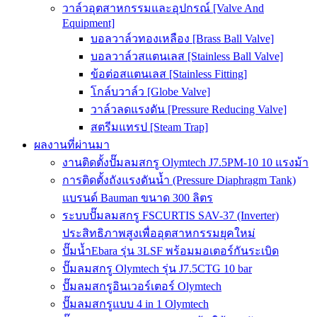
วาล์วอุตสาหกรรมและอุปกรณ์ [Valve And
Equipment]
บอลวาล์วทองเหลือง [Brass Ball Valve]
บอลวาล์วสแตนเลส [Stainless Ball Valve]
ข้อต่อสแตนเลส [Stainless Fitting]
โกล์บวาล์ว [Globe Valve]
วาล์วลดแรงดัน [Pressure Reducing Valve]
สตรีมแทรป [Steam Trap]
ผลงานที่ผ่านมา
งานติดตั้งปั๊มลมสกรู Olymtech J7.5PM-10 10 แรงม้า
การติดตั้งถังแรงดันน้ำ (Pressure Diaphragm Tank)
แบรนด์ Bauman ขนาด 300 ลิตร
ระบบปั๊มลมสกรู FSCURTIS SAV-37 (Inverter)
ประสิทธิภาพสูงเพื่ออุตสาหกรรมยุคใหม่
ปั๊มน้ำEbara รุ่น 3LSF พร้อมมอเตอร์กันระเบิด
ปั๊มลมสกรู Olymtech รุ่น J7.5CTG 10 bar
ปั๊มลมสกรูอินเวอร์เตอร์ Olymtech
ปั๊มลมสกรูแบบ 4 in 1 Olymtech