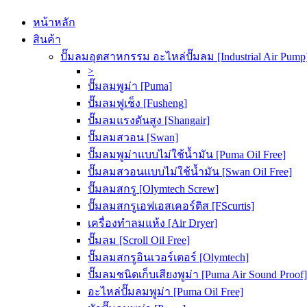
หน้าหลัก
สินค้า
ปั๊มลมอุตสาหกรรม อะไหล่ปั๊มลม [Industrial Air Pump
>
ปั๊มลมพูม่า [Puma]
ปั๊มลมฟูเช็ง [Fusheng]
ปั๊มลมแรงดันสูง [Shangair]
ปั๊มลมสวอน [Swan]
ปั๊มลมพูม่าแบบไม่ใช้น้ำมัน [Puma Oil Free]
ปั๊มลมสวอนแบบไม่ใช้น้ำมัน [Swan Oil Free]
ปั๊มลมสกรู [Olymtech Screw]
ปั๊มลมสกรูเอฟเอสเคอร์ติส [FScurtis]
เครื่องทำลมแห้ง [Air Dryer]
ปั๊มลม [Scroll Oil Free]
ปั๊มลมสกรูอินเวอร์เตอร์ [Olymtech]
ปั๊มลมชนิดเก็บเสียงพูม่า [Puma Air Sound Proof]
อะไหล่ปั๊มลมพูม่า [Puma Oil Free]