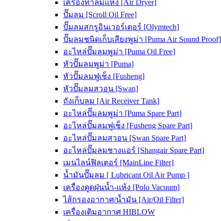
เครื่องทำลมแห้ง [Air Dryer]
ปั๊มลม [Scroll Oil Free]
ปั๊มลมสกรูอินเวอร์เตอร์ [Olymtech]
ปั๊มลมชนิดเก็บเสียงพูม่า [Puma Air Sound Proof]
อะไหล่ปั๊มลมพูม่า [Puma Oil Free]
หัวปั๊มลมพูม่า [Puma]
หัวปั๊มลมฟูเช็ง [Fusheng]
หัวปั๊มลมสวอน [Swan]
ถังเก็บลม [Air Receiver Tank]
อะไหล่ปั๊มลมพูม่า [Puma Spare Part]
อะไหล่ปั๊มลมฟูเช็ง [Fusheng Spare Part]
อะไหล่ปั๊มลมสวอน [Swan Spare Part]
อะไหล่ปั๊มลมชางแอร์ [Shangair Spare Part]
เมนไลน์ฟิลเตอร์ [MainLine Filter]
น้ำมันปั๊มลม [ Lubricant Oil Air Pump ]
เครื่องดูดฝุ่นน้ำ-แห้ง [Polo Vacuum]
ไส้กรองอากาศ/น้ำมัน [Air/Oil Filter]
เครื่องเติมอากาศ HIBLOW