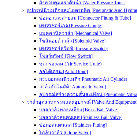
ถังควบคุมแรงดันน้ำ [Water Pressure Tank]
อุปกรณ์นิวเมติกและไฮดรอลิค [Pneumatic And Hydrau
ข้อต่อ และสายลม [Connector Fitting & Tube]
เพรสเชอร์เกจ [Pressure Gauge]
แมคคานิควาล์ว [Mechanical Valve]
โซลินอยด์วาล์ว [Solenoid Valve]
เพรสเชอร์สวิทช์ [Pressure Switch]
โฟลว์สวิทช์ [Flow Switch]
ชุดกรองลม (Air Service Unite)
ออโต้เดรน [Auto Drain]
กระบอกลมนิวเมติก Pneumatic Air Cylinder
วาล์วอัตโนมัติ [Automatic Valve]
อุปกรณ์สร้างความสั่นสะเทือน [Pneumatic Vibra
วาล์วอุตสาหกรรมและอุปกรณ์ [Valve And Equipment
บอลวาล์วทองเหลือง [Brass Ball Valve]
บอลวาล์วสแตนเลส [Stainless Ball Valve]
ข้อต่อสแตนเลส [Stainless Fitting]
โกล์บวาล์ว [Globe Valve]