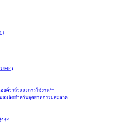
 )
PUMP )
ินอยด์วาล์วและการใช้งาน**
นระบบลมอัดสำหรับอุตสาหกรรมสะอาด
ูงสุด