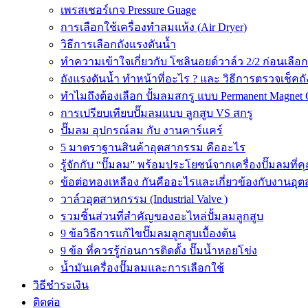
เพรสเชอร์เกจ Pressure Guage
การเลือกใช้เครื่องทำลมแห้ง (Air Dryer)
วิธีการเลือกถังแรงดันน้ำ
ทำความเข้าใจเกี่ยวกับ โซลินอยด์วาล์ว 2/2 ก่อนเลือ
ถังแรงดันน้ำ ทำหน้าที่อะไร ? และ วิธีการตรวจเช็คถ
ทำไมถึงต้องเลือก ปั้มลมสกรู แบบ Permanent Magnet 
การเปรียบเทียบปั๊มลมแบบ ลูกสูบ VS สกรู
ปั๊มลม อุปกรณ์ลม กับ งานคาร์แคร์
5 มาตราฐานสินค้าอุตสากรรม คืออะไร
รู้จักกับ “ปั๊มลม” พร้อมประโยชน์จากเครื่องปั๊มลมที่
ข้อต่อทองเหลือง กันคืออะไรและเกี่ยวข้องกับงานอุ
วาล์วอุตสาหกรรม (Industrial Valve )
รวมชิ้นส่วนที่สำคัญของอะไหล่ปั้มลมลูกสูบ
9 ข้อวิธีการแก้ไขปั๊มลมลูกสูบเบื้องต้น
9 ข้อ ที่ควรรู้ก่อนการติดตั้ง ปั๊มน้ำหอยโข่ง
น้ำมันเครื่องปั๊มลมและการเลือกใช้
วิธีชำระเงิน
ติดต่อ