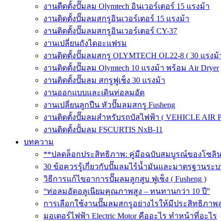
งานตืดตั้งปั๊มลม Olymtech อินเวอร์เตอร์ 15 แรงม้า
งานติดตั้งปั๊มลมสกรูอินเวอร์เตอร์ 15 แรงม้า
งานติดตั้งปั๊มลมสกรูอินเวอร์เตอร์ CY-37
งานเปลี่ยนถังไดอะแฟรม
งานติดตั้งปั๊มลมสกรู OLYMTECH OL22-8 ( 30 แรงม้า
งานติดตั้งปั๊มลม Olymtech 10 แรงม้า พร้อม Air Dryer
งานติดตั้งปั๊มลม สกรูฟูเช็ง 30 แรงม้า
งานออกแบบและเดินท่อลมอัด
งานเปลี่ยนลูกปืน หัวปั๊มลมสกรู Fusheng
งานติดตั้งปั๊มลมสำหรับรถบัสไฟฟ้า ( VEHICLE AIR 
งานติดตั้งปั้มลม FSCURTIS NxB-11
บทความ
**ปลดล็อกประสิทธิภาพ: คู่มือฉบับสมบูรณ์ของโซล
30 ข้อควรรู้เกี่ยวกับปั๊มลมไร้น้ำมันและมาตรฐา
วิธีการแก้ไขอาการปั๊มลมลูกสูบ ฟูเช็ง ( Fusheng )
“ท่อลมอัดอลูเนียมคุณภาพสูง – ทนทานกว่า 10 ปี”
การเลือกใช้งานปั๊มลมสกรูอย่างไรให้มีประสิทธิภาพส
มอเตอร์ไฟฟ้า Electric Motor คืออะไร ทำหน้าที่อะไร