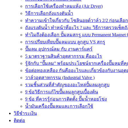
การเลือกใช้เครื่องทำลมแห้ง (Air Dryer)
วิธีการเลือกถังแรงดันน้ำ
ทำความเข้าใจเกี่ยวกับ โซลินอยด์วาล์ว 2/2 ก่อนเลือ
ถังแรงดันน้ำ ทำหน้าที่อะไร ? และ วิธีการตรวจเช็คถ
ทำไมถึงต้องเลือก ปั้มลมสกรู แบบ Permanent Magnet 
การเปรียบเทียบปั๊มลมแบบ ลูกสูบ VS สกรู
ปั๊มลม อุปกรณ์ลม กับ งานคาร์แคร์
5 มาตราฐานสินค้าอุตสากรรม คืออะไร
รู้จักกับ “ปั๊มลม” พร้อมประโยชน์จากเครื่องปั๊มลมที่
ข้อต่อทองเหลือง กันคืออะไรและเกี่ยวข้องกับงานอุ
วาล์วอุตสาหกรรม (Industrial Valve )
รวมชิ้นส่วนที่สำคัญของอะไหล่ปั้มลมลูกสูบ
9 ข้อวิธีการแก้ไขปั๊มลมลูกสูบเบื้องต้น
9 ข้อ ที่ควรรู้ก่อนการติดตั้ง ปั๊มน้ำหอยโข่ง
น้ำมันเครื่องปั๊มลมและการเลือกใช้
วิธีชำระเงิน
ติดต่อ