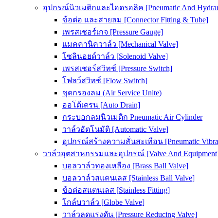
อุปกรณ์นิวเมติกและไฮดรอลิค [Pneumatic And Hydrau
ข้อต่อ และสายลม [Connector Fitting & Tube]
เพรสเชอร์เกจ [Pressure Gauge]
แมคคานิควาล์ว [Mechanical Valve]
โซลินอยด์วาล์ว [Solenoid Valve]
เพรสเชอร์สวิทช์ [Pressure Switch]
โฟลว์สวิทช์ [Flow Switch]
ชุดกรองลม (Air Service Unite)
ออโต้เดรน [Auto Drain]
กระบอกลมนิวเมติก Pneumatic Air Cylinder
วาล์วอัตโนมัติ [Automatic Valve]
อุปกรณ์สร้างความสั่นสะเทือน [Pneumatic Vibra
วาล์วอุตสาหกรรมและอุปกรณ์ [Valve And Equipment
บอลวาล์วทองเหลือง [Brass Ball Valve]
บอลวาล์วสแตนเลส [Stainless Ball Valve]
ข้อต่อสแตนเลส [Stainless Fitting]
โกล์บวาล์ว [Globe Valve]
วาล์วลดแรงดัน [Pressure Reducing Valve]