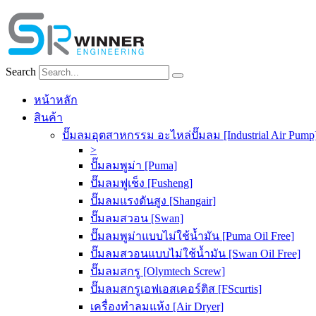
Skip
to
content
Search
หน้าหลัก
สินค้า
ปั๊มลมอุตสาหกรรม อะไหล่ปั๊มลม [Industrial Air Pump
>
ปั๊มลมพูม่า [Puma]
ปั๊มลมฟูเช็ง [Fusheng]
ปั๊มลมแรงดันสูง [Shangair]
ปั๊มลมสวอน [Swan]
ปั๊มลมพูม่าแบบไม่ใช้น้ำมัน [Puma Oil Free]
ปั๊มลมสวอนแบบไม่ใช้น้ำมัน [Swan Oil Free]
ปั๊มลมสกรู [Olymtech Screw]
ปั๊มลมสกรูเอฟเอสเคอร์ติส [FScurtis]
เครื่องทำลมแห้ง [Air Dryer]