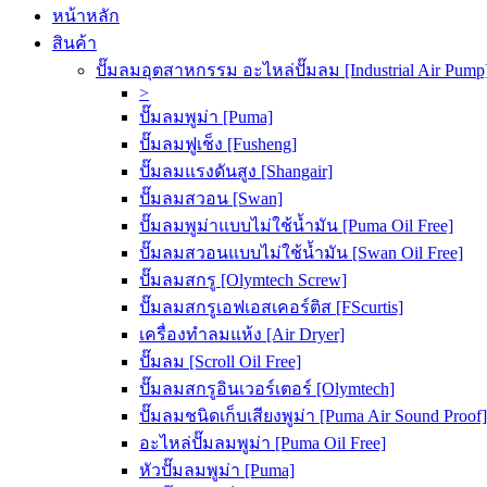
หน้าหลัก
สินค้า
ปั๊มลมอุตสาหกรรม อะไหล่ปั๊มลม [Industrial Air Pump
>
ปั๊มลมพูม่า [Puma]
ปั๊มลมฟูเช็ง [Fusheng]
ปั๊มลมแรงดันสูง [Shangair]
ปั๊มลมสวอน [Swan]
ปั๊มลมพูม่าแบบไม่ใช้น้ำมัน [Puma Oil Free]
ปั๊มลมสวอนแบบไม่ใช้น้ำมัน [Swan Oil Free]
ปั๊มลมสกรู [Olymtech Screw]
ปั๊มลมสกรูเอฟเอสเคอร์ติส [FScurtis]
เครื่องทำลมแห้ง [Air Dryer]
ปั๊มลม [Scroll Oil Free]
ปั๊มลมสกรูอินเวอร์เตอร์ [Olymtech]
ปั๊มลมชนิดเก็บเสียงพูม่า [Puma Air Sound Proof]
อะไหล่ปั๊มลมพูม่า [Puma Oil Free]
หัวปั๊มลมพูม่า [Puma]