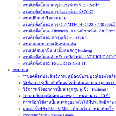
งานติดตั้งปั๊มลมสกรูอินเวอร์เตอร์ 15 แรงม้า
งานติดตั้งปั๊มลมสกรูอินเวอร์เตอร์ CY-37
งานเปลี่ยนถังไดอะแฟรม
งานติดตั้งปั๊มลมสกรู OLYMTECH OL22-8 ( 30 แรงม้า
งานติดตั้งปั๊มลม Olymtech 10 แรงม้า พร้อม Air Dryer
งานติดตั้งปั๊มลม สกรูฟูเช็ง 30 แรงม้า
งานออกแบบและเดินท่อลมอัด
งานเปลี่ยนลูกปืน หัวปั๊มลมสกรู Fusheng
งานติดตั้งปั๊มลมสำหรับรถบัสไฟฟ้า ( VEHICLE AIR 
งานติดตั้งปั้มลม FSCURTIS NxB-11
บทความ
**ปลดล็อกประสิทธิภาพ: คู่มือฉบับสมบูรณ์ของโซล
30 ข้อควรรู้เกี่ยวกับปั๊มลมไร้น้ำมันและมาตรฐา
วิธีการแก้ไขอาการปั๊มลมลูกสูบ ฟูเช็ง ( Fusheng )
“ท่อลมอัดอลูเนียมคุณภาพสูง – ทนทานกว่า 10 ปี”
การเลือกใช้งานปั๊มลมสกรูอย่างไรให้มีประสิทธิภาพส
มอเตอร์ไฟฟ้า Electric Motor คืออะไร ทำหน้าที่อะไร
เพรสเชอร์เกจ Pressure Guage