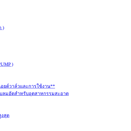
 )
PUMP )
ินอยด์วาล์วและการใช้งาน**
นระบบลมอัดสำหรับอุตสาหกรรมสะอาด
ูงสุด