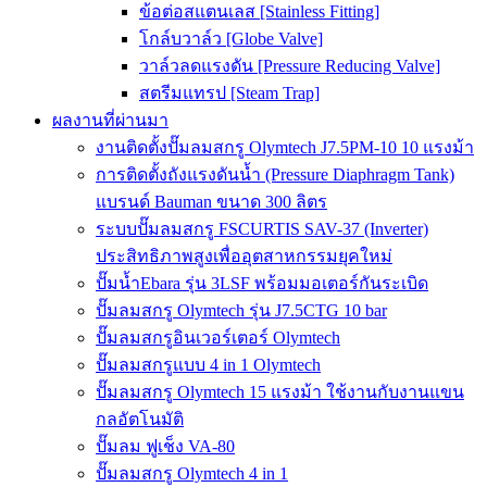
ข้อต่อสแตนเลส [Stainless Fitting]
โกล์บวาล์ว [Globe Valve]
วาล์วลดแรงดัน [Pressure Reducing Valve]
สตรีมแทรป [Steam Trap]
ผลงานที่ผ่านมา
งานติดตั้งปั๊มลมสกรู Olymtech J7.5PM-10 10 แรงม้า
การติดตั้งถังแรงดันน้ำ (Pressure Diaphragm Tank)
แบรนด์ Bauman ขนาด 300 ลิตร
ระบบปั๊มลมสกรู FSCURTIS SAV-37 (Inverter)
ประสิทธิภาพสูงเพื่ออุตสาหกรรมยุคใหม่
ปั๊มน้ำEbara รุ่น 3LSF พร้อมมอเตอร์กันระเบิด
ปั๊มลมสกรู Olymtech รุ่น J7.5CTG 10 bar
ปั๊มลมสกรูอินเวอร์เตอร์ Olymtech
ปั๊มลมสกรูแบบ 4 in 1 Olymtech
ปั๊มลมสกรู Olymtech 15 แรงม้า ใช้งานกับงานแขน
กลอัตโนมัติ
ปั๊มลม ฟูเช็ง VA-80
ปั๊มลมสกรู Olymtech 4 in 1