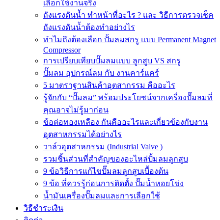
เลือกใช้งานจริง
ถังแรงดันน้ำ ทำหน้าที่อะไร ? และ วิธีการตรวจเช็ค
ถังแรงดันน้ำต้องทำอย่างไร
ทำไมถึงต้องเลือก ปั้มลมสกรู แบบ Permanent Magnet
Compressor
การเปรียบเทียบปั๊มลมแบบ ลูกสูบ VS สกรู
ปั๊มลม อุปกรณ์ลม กับ งานคาร์แคร์
5 มาตราฐานสินค้าอุตสากรรม คืออะไร
รู้จักกับ “ปั๊มลม” พร้อมประโยชน์จากเครื่องปั๊มลมที่
คุณอาจไม่รู้มาก่อน
ข้อต่อทองเหลือง กันคืออะไรและเกี่ยวข้องกับงาน
อุตสาหกรรมได้อย่างไร
วาล์วอุตสาหกรรม (Industrial Valve )
รวมชิ้นส่วนที่สำคัญของอะไหล่ปั้มลมลูกสูบ
9 ข้อวิธีการแก้ไขปั๊มลมลูกสูบเบื้องต้น
9 ข้อ ที่ควรรู้ก่อนการติดตั้ง ปั๊มน้ำหอยโข่ง
น้ำมันเครื่องปั๊มลมและการเลือกใช้
วิธีชำระเงิน