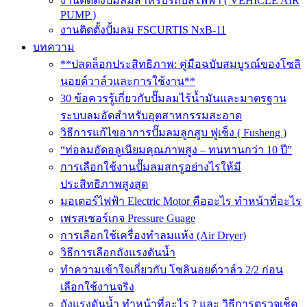
งานติดตั้งปั๊มลมสำหรับรถบัสไฟฟ้า ( VEHICLE AIR
PUMP )
งานติดตั้งปั้มลม FSCURTIS NxB-11
บทความ
**ปลดล็อกประสิทธิภาพ: คู่มือฉบับสมบูรณ์ของโซลิ
นอยด์วาล์วและการใช้งาน**
30 ข้อควรรู้เกี่ยวกับปั๊มลมไร้น้ำมันและมาตรฐาน
ระบบลมอัดสำหรับอุตสาหกรรมสะอาด
วิธีการแก้ไขอาการปั๊มลมลูกสูบ ฟูเช็ง ( Fusheng )
“ท่อลมอัดอลูเนียมคุณภาพสูง – ทนทานกว่า 10 ปี”
การเลือกใช้งานปั๊มลมสกรูอย่างไรให้มี
ประสิทธิภาพสูงสุด
มอเตอร์ไฟฟ้า Electric Motor คืออะไร ทำหน้าที่อะไร
เพรสเชอร์เกจ Pressure Guage
การเลือกใช้เครื่องทำลมแห้ง (Air Dryer)
วิธีการเลือกถังแรงดันน้ำ
ทำความเข้าใจเกี่ยวกับ โซลินอยด์วาล์ว 2/2 ก่อน
เลือกใช้งานจริง
ถังแรงดันน้ำ ทำหน้าที่อะไร ? และ วิธีการตรวจเช็ค