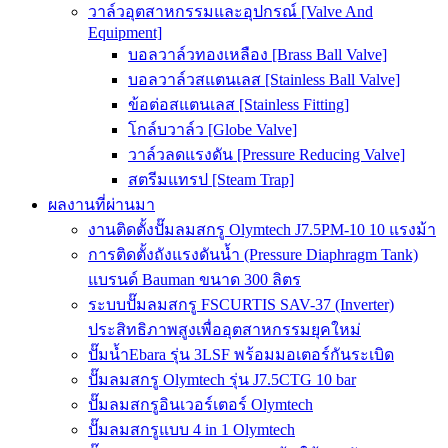
วาล์วอุตสาหกรรมและอุปกรณ์ [Valve And
Equipment]
บอลวาล์วทองเหลือง [Brass Ball Valve]
บอลวาล์วสแตนเลส [Stainless Ball Valve]
ข้อต่อสแตนเลส [Stainless Fitting]
โกล์บวาล์ว [Globe Valve]
วาล์วลดแรงดัน [Pressure Reducing Valve]
สตรีมแทรป [Steam Trap]
ผลงานที่ผ่านมา
งานติดตั้งปั๊มลมสกรู Olymtech J7.5PM-10 10 แรงม้า
การติดตั้งถังแรงดันน้ำ (Pressure Diaphragm Tank)
แบรนด์ Bauman ขนาด 300 ลิตร
ระบบปั๊มลมสกรู FSCURTIS SAV-37 (Inverter)
ประสิทธิภาพสูงเพื่ออุตสาหกรรมยุคใหม่
ปั๊มน้ำEbara รุ่น 3LSF พร้อมมอเตอร์กันระเบิด
ปั๊มลมสกรู Olymtech รุ่น J7.5CTG 10 bar
ปั๊มลมสกรูอินเวอร์เตอร์ Olymtech
ปั๊มลมสกรูแบบ 4 in 1 Olymtech