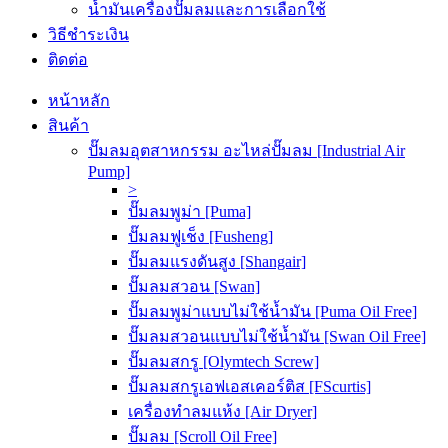
น้ำมันเครื่องปั๊มลมและการเลือกใช้
วิธีชำระเงิน
ติดต่อ
หน้าหลัก
สินค้า
ปั๊มลมอุตสาหกรรม อะไหล่ปั๊มลม [Industrial Air
Pump]
>
ปั๊มลมพูม่า [Puma]
ปั๊มลมฟูเช็ง [Fusheng]
ปั๊มลมแรงดันสูง [Shangair]
ปั๊มลมสวอน [Swan]
ปั๊มลมพูม่าแบบไม่ใช้น้ำมัน [Puma Oil Free]
ปั๊มลมสวอนแบบไม่ใช้น้ำมัน [Swan Oil Free]
ปั๊มลมสกรู [Olymtech Screw]
ปั๊มลมสกรูเอฟเอสเคอร์ติส [FScurtis]
เครื่องทำลมแห้ง [Air Dryer]
ปั๊มลม [Scroll Oil Free]