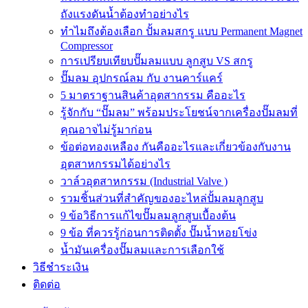
ถังแรงดันน้ำต้องทำอย่างไร
ทำไมถึงต้องเลือก ปั้มลมสกรู แบบ Permanent Magnet
Compressor
การเปรียบเทียบปั๊มลมแบบ ลูกสูบ VS สกรู
ปั๊มลม อุปกรณ์ลม กับ งานคาร์แคร์
5 มาตราฐานสินค้าอุตสากรรม คืออะไร
รู้จักกับ “ปั๊มลม” พร้อมประโยชน์จากเครื่องปั๊มลมที่
คุณอาจไม่รู้มาก่อน
ข้อต่อทองเหลือง กันคืออะไรและเกี่ยวข้องกับงาน
อุตสาหกรรมได้อย่างไร
วาล์วอุตสาหกรรม (Industrial Valve )
รวมชิ้นส่วนที่สำคัญของอะไหล่ปั้มลมลูกสูบ
9 ข้อวิธีการแก้ไขปั๊มลมลูกสูบเบื้องต้น
9 ข้อ ที่ควรรู้ก่อนการติดตั้ง ปั๊มน้ำหอยโข่ง
น้ำมันเครื่องปั๊มลมและการเลือกใช้
วิธีชำระเงิน
ติดต่อ