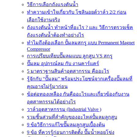
วิธีการเลือกถังแรงดันน้ำ
ทำความเข้าใจเกี่ยวกับ โซลินอยด์วาล์ว 2/2 ก่อน
เลือกใช้งานจริง
ถังแรงดันน้ำ ทำหน้าที่อะไร ? และ วิธีการตรวจเช็ค
ถังแรงดันน้ำต้องทำอย่างไร
ทำไมถึงต้องเลือก ปั้มลมสกรู แบบ Permanent Magnet
Compressor
การเปรียบเทียบปั๊มลมแบบ ลูกสูบ VS สกรู
ปั๊มลม อุปกรณ์ลม กับ งานคาร์แคร์
5 มาตราฐานสินค้าอุตสากรรม คืออะไร
รู้จักกับ “ปั๊มลม” พร้อมประโยชน์จากเครื่องปั๊มลมที่
คุณอาจไม่รู้มาก่อน
ข้อต่อทองเหลือง กันคืออะไรและเกี่ยวข้องกับงาน
อุตสาหกรรมได้อย่างไร
วาล์วอุตสาหกรรม (Industrial Valve )
รวมชิ้นส่วนที่สำคัญของอะไหล่ปั้มลมลูกสูบ
9 ข้อวิธีการแก้ไขปั๊มลมลูกสูบเบื้องต้น
9 ข้อ ที่ควรรู้ก่อนการติดตั้ง ปั๊มน้ำหอยโข่ง