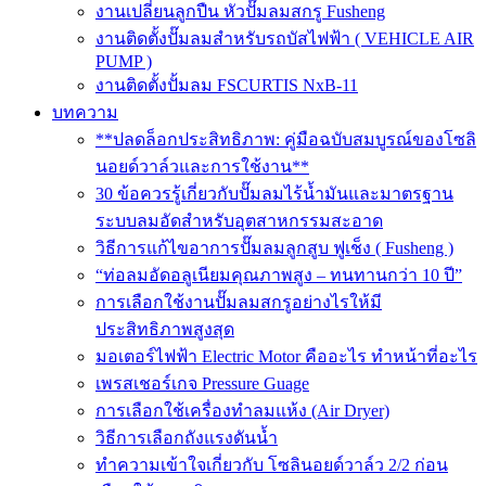
งานเปลี่ยนลูกปืน หัวปั๊มลมสกรู Fusheng
งานติดตั้งปั๊มลมสำหรับรถบัสไฟฟ้า ( VEHICLE AIR
PUMP )
งานติดตั้งปั้มลม FSCURTIS NxB-11
บทความ
**ปลดล็อกประสิทธิภาพ: คู่มือฉบับสมบูรณ์ของโซลิ
นอยด์วาล์วและการใช้งาน**
30 ข้อควรรู้เกี่ยวกับปั๊มลมไร้น้ำมันและมาตรฐาน
ระบบลมอัดสำหรับอุตสาหกรรมสะอาด
วิธีการแก้ไขอาการปั๊มลมลูกสูบ ฟูเช็ง ( Fusheng )
“ท่อลมอัดอลูเนียมคุณภาพสูง – ทนทานกว่า 10 ปี”
การเลือกใช้งานปั๊มลมสกรูอย่างไรให้มี
ประสิทธิภาพสูงสุด
มอเตอร์ไฟฟ้า Electric Motor คืออะไร ทำหน้าที่อะไร
เพรสเชอร์เกจ Pressure Guage
การเลือกใช้เครื่องทำลมแห้ง (Air Dryer)
วิธีการเลือกถังแรงดันน้ำ
ทำความเข้าใจเกี่ยวกับ โซลินอยด์วาล์ว 2/2 ก่อน