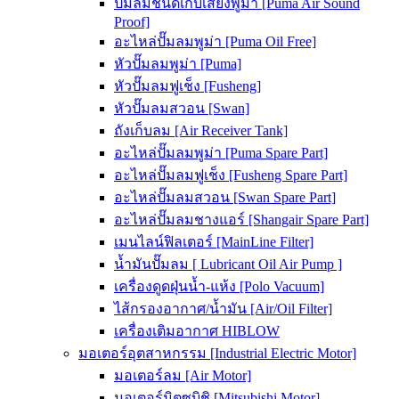
ปั๊มลมชนิดเก็บเสียงพูม่า [Puma Air Sound
Proof]
อะไหล่ปั๊มลมพูม่า [Puma Oil Free]
หัวปั๊มลมพูม่า [Puma]
หัวปั๊มลมฟูเช็ง [Fusheng]
หัวปั๊มลมสวอน [Swan]
ถังเก็บลม [Air Receiver Tank]
อะไหล่ปั๊มลมพูม่า [Puma Spare Part]
อะไหล่ปั๊มลมฟูเช็ง [Fusheng Spare Part]
อะไหล่ปั๊มลมสวอน [Swan Spare Part]
อะไหล่ปั๊มลมชางแอร์ [Shangair Spare Part]
เมนไลน์ฟิลเตอร์ [MainLine Filter]
น้ำมันปั๊มลม [ Lubricant Oil Air Pump ]
เครื่องดูดฝุ่นน้ำ-แห้ง [Polo Vacuum]
ไส้กรองอากาศ/น้ำมัน [Air/Oil Filter]
เครื่องเติมอากาศ HIBLOW
มอเตอร์อุตสาหกรรม [Industrial Electric Motor]
มอเตอร์ลม [Air Motor]
มอเตอร์มิตซูบิชิ [Mitsubishi Motor]