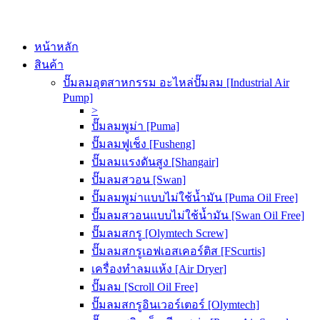
หน้าหลัก
สินค้า
ปั๊มลมอุตสาหกรรม อะไหล่ปั๊มลม [Industrial Air
Pump]
>
ปั๊มลมพูม่า [Puma]
ปั๊มลมฟูเช็ง [Fusheng]
ปั๊มลมแรงดันสูง [Shangair]
ปั๊มลมสวอน [Swan]
ปั๊มลมพูม่าแบบไม่ใช้น้ำมัน [Puma Oil Free]
ปั๊มลมสวอนแบบไม่ใช้น้ำมัน [Swan Oil Free]
ปั๊มลมสกรู [Olymtech Screw]
ปั๊มลมสกรูเอฟเอสเคอร์ติส [FScurtis]
เครื่องทำลมแห้ง [Air Dryer]
ปั๊มลม [Scroll Oil Free]
ปั๊มลมสกรูอินเวอร์เตอร์ [Olymtech]