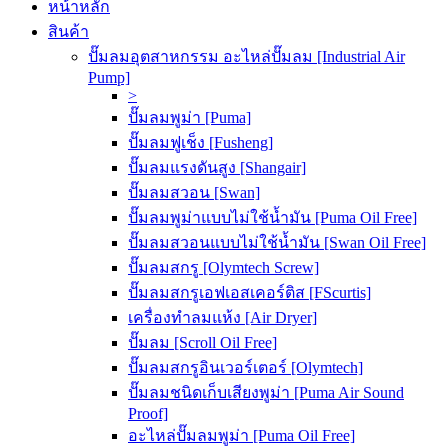
หน้าหลัก
สินค้า
ปั๊มลมอุตสาหกรรม อะไหล่ปั๊มลม [Industrial Air
Pump]
>
ปั๊มลมพูม่า [Puma]
ปั๊มลมฟูเช็ง [Fusheng]
ปั๊มลมแรงดันสูง [Shangair]
ปั๊มลมสวอน [Swan]
ปั๊มลมพูม่าแบบไม่ใช้น้ำมัน [Puma Oil Free]
ปั๊มลมสวอนแบบไม่ใช้น้ำมัน [Swan Oil Free]
ปั๊มลมสกรู [Olymtech Screw]
ปั๊มลมสกรูเอฟเอสเคอร์ติส [FScurtis]
เครื่องทำลมแห้ง [Air Dryer]
ปั๊มลม [Scroll Oil Free]
ปั๊มลมสกรูอินเวอร์เตอร์ [Olymtech]
ปั๊มลมชนิดเก็บเสียงพูม่า [Puma Air Sound
Proof]
อะไหล่ปั๊มลมพูม่า [Puma Oil Free]