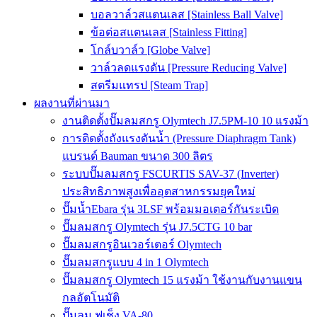
บอลวาล์วสแตนเลส [Stainless Ball Valve]
ข้อต่อสแตนเลส [Stainless Fitting]
โกล์บวาล์ว [Globe Valve]
วาล์วลดแรงดัน [Pressure Reducing Valve]
สตรีมแทรป [Steam Trap]
ผลงานที่ผ่านมา
งานติดตั้งปั๊มลมสกรู Olymtech J7.5PM-10 10 แรงม้า
การติดตั้งถังแรงดันน้ำ (Pressure Diaphragm Tank)
แบรนด์ Bauman ขนาด 300 ลิตร
ระบบปั๊มลมสกรู FSCURTIS SAV-37 (Inverter)
ประสิทธิภาพสูงเพื่ออุตสาหกรรมยุคใหม่
ปั๊มน้ำEbara รุ่น 3LSF พร้อมมอเตอร์กันระเบิด
ปั๊มลมสกรู Olymtech รุ่น J7.5CTG 10 bar
ปั๊มลมสกรูอินเวอร์เตอร์ Olymtech
ปั๊มลมสกรูแบบ 4 in 1 Olymtech
ปั๊มลมสกรู Olymtech 15 แรงม้า ใช้งานกับงานแขน
กลอัตโนมัติ
ปั๊มลม ฟูเช็ง VA-80