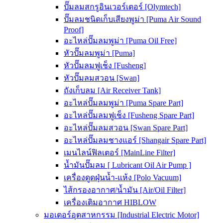
ปั๊มลมสกรูอินเวอร์เตอร์ [Olymtech]
ปั๊มลมชนิดเก็บเสียงพูม่า [Puma Air Sound
Proof]
อะไหล่ปั๊มลมพูม่า [Puma Oil Free]
หัวปั๊มลมพูม่า [Puma]
หัวปั๊มลมฟูเช็ง [Fusheng]
หัวปั๊มลมสวอน [Swan]
ถังเก็บลม [Air Receiver Tank]
อะไหล่ปั๊มลมพูม่า [Puma Spare Part]
อะไหล่ปั๊มลมฟูเช็ง [Fusheng Spare Part]
อะไหล่ปั๊มลมสวอน [Swan Spare Part]
อะไหล่ปั๊มลมชางแอร์ [Shangair Spare Part]
เมนไลน์ฟิลเตอร์ [MainLine Filter]
น้ำมันปั๊มลม [ Lubricant Oil Air Pump ]
เครื่องดูดฝุ่นน้ำ-แห้ง [Polo Vacuum]
ไส้กรองอากาศ/น้ำมัน [Air/Oil Filter]
เครื่องเติมอากาศ HIBLOW
มอเตอร์อุตสาหกรรม [Industrial Electric Motor]