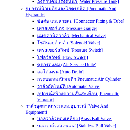
ถังควบคุมแรงดันน้ำ [Water Pressure Tank]
อุปกรณ์นิวเมติกและไฮดรอลิค [Pneumatic And
Hydraulic]
ข้อต่อ และสายลม [Connector Fitting & Tube]
เพรสเชอร์เกจ [Pressure Gauge]
แมคคานิควาล์ว [Mechanical Valve]
โซลินอยด์วาล์ว [Solenoid Valve]
เพรสเชอร์สวิทช์ [Pressure Switch]
โฟลว์สวิทช์ [Flow Switch]
ชุดกรองลม (Air Service Unite)
ออโต้เดรน [Auto Drain]
กระบอกลมนิวเมติก Pneumatic Air Cylinder
วาล์วอัตโนมัติ [Automatic Valve]
อุปกรณ์สร้างความสั่นสะเทือน [Pneumatic
Vibrator]
วาล์วอุตสาหกรรมและอุปกรณ์ [Valve And
Equipment]
บอลวาล์วทองเหลือง [Brass Ball Valve]
บอลวาล์วสแตนเลส [Stainless Ball Valve]