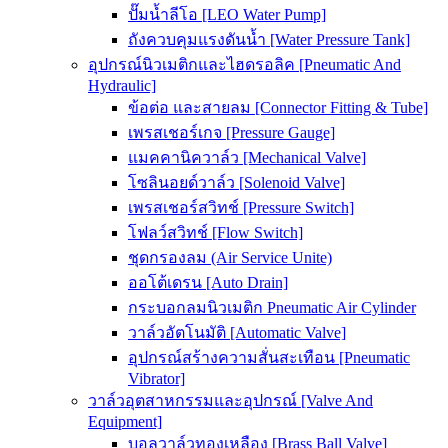
ปั๊มน้ำลีโอ [LEO Water Pump]
ถังควบคุมแรงดันน้ำ [Water Pressure Tank]
อุปกรณ์นิวเมติกและไฮดรอลิค [Pneumatic And
Hydraulic]
ข้อต่อ และสายลม [Connector Fitting & Tube]
เพรสเชอร์เกจ [Pressure Gauge]
แมคคานิควาล์ว [Mechanical Valve]
โซลินอยด์วาล์ว [Solenoid Valve]
เพรสเชอร์สวิทช์ [Pressure Switch]
โฟลว์สวิทช์ [Flow Switch]
ชุดกรองลม (Air Service Unite)
ออโต้เดรน [Auto Drain]
กระบอกลมนิวเมติก Pneumatic Air Cylinder
วาล์วอัตโนมัติ [Automatic Valve]
อุปกรณ์สร้างความสั่นสะเทือน [Pneumatic
Vibrator]
วาล์วอุตสาหกรรมและอุปกรณ์ [Valve And
Equipment]
บอลวาล์วทองเหลือง [Brass Ball Valve]