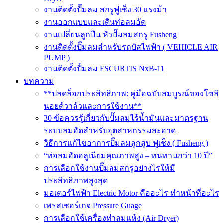
งานติดตั้งปั๊มลม สกรูฟูเช็ง 30 แรงม้า
งานออกแบบและเดินท่อลมอัด
งานเปลี่ยนลูกปืน หัวปั๊มลมสกรู Fusheng
งานติดตั้งปั๊มลมสำหรับรถบัสไฟฟ้า ( VEHICLE AIR
PUMP )
งานติดตั้งปั้มลม FSCURTIS NxB-11
บทความ
**ปลดล็อกประสิทธิภาพ: คู่มือฉบับสมบูรณ์ของโซลิ
นอยด์วาล์วและการใช้งาน**
30 ข้อควรรู้เกี่ยวกับปั๊มลมไร้น้ำมันและมาตรฐาน
ระบบลมอัดสำหรับอุตสาหกรรมสะอาด
วิธีการแก้ไขอาการปั๊มลมลูกสูบ ฟูเช็ง ( Fusheng )
“ท่อลมอัดอลูเนียมคุณภาพสูง – ทนทานกว่า 10 ปี”
การเลือกใช้งานปั๊มลมสกรูอย่างไรให้มี
ประสิทธิภาพสูงสุด
มอเตอร์ไฟฟ้า Electric Motor คืออะไร ทำหน้าที่อะไร
เพรสเชอร์เกจ Pressure Guage
การเลือกใช้เครื่องทำลมแห้ง (Air Dryer)