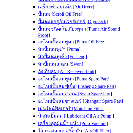
เครื่องทำลมแห้ง [Air Dryer]
ปั๊มลม [Scroll Oil Free]
ปั๊มลมสกรูอินเวอร์เตอร์ [Olymtech]
ปั๊มลมชนิดเก็บเสียงพูม่า [Puma Air Sound
Proof]
อะไหล่ปั๊มลมพูม่า [Puma Oil Free]
หัวปั๊มลมพูม่า [Puma]
หัวปั๊มลมฟูเช็ง [Fusheng]
หัวปั๊มลมสวอน [Swan]
ถังเก็บลม [Air Receiver Tank]
อะไหล่ปั๊มลมพูม่า [Puma Spare Part]
อะไหล่ปั๊มลมฟูเช็ง [Fusheng Spare Part]
อะไหล่ปั๊มลมสวอน [Swan Spare Part]
อะไหล่ปั๊มลมชางแอร์ [Shangair Spare Part]
เมนไลน์ฟิลเตอร์ [MainLine Filter]
น้ำมันปั๊มลม [ Lubricant Oil Air Pump ]
เครื่องดูดฝุ่นน้ำ-แห้ง [Polo Vacuum]
ไส้กรองอากาศ/น้ำมัน [Air/Oil Filter]