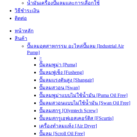
น้ำมันเครื่องปั๊มลมและการเลือกใช้
วิธีชำระเงิน
ติดต่อ
หน้าหลัก
สินค้า
ปั๊มลมอุตสาหกรรม อะไหล่ปั๊มลม [Industrial Air
Pump]
>
ปั๊มลมพูม่า [Puma]
ปั๊มลมฟูเช็ง [Fusheng]
ปั๊มลมแรงดันสูง [Shangair]
ปั๊มลมสวอน [Swan]
ปั๊มลมพูม่าแบบไม่ใช้น้ำมัน [Puma Oil Free]
ปั๊มลมสวอนแบบไม่ใช้น้ำมัน [Swan Oil Free]
ปั๊มลมสกรู [Olymtech Screw]
ปั๊มลมสกรูเอฟเอสเคอร์ติส [FScurtis]
เครื่องทำลมแห้ง [Air Dryer]
ปั๊มลม [Scroll Oil Free]