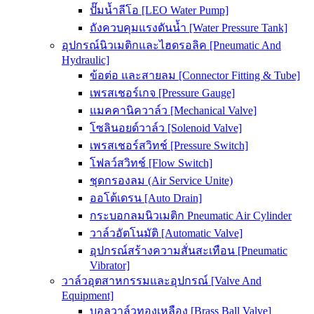
ปั๊มน้ำลีโอ [LEO Water Pump]
ถังควบคุมแรงดันน้ำ [Water Pressure Tank]
อุปกรณ์นิวเมติกและไฮดรอลิค [Pneumatic And
Hydraulic]
ข้อต่อ และสายลม [Connector Fitting & Tube]
เพรสเชอร์เกจ [Pressure Gauge]
แมคคานิควาล์ว [Mechanical Valve]
โซลินอยด์วาล์ว [Solenoid Valve]
เพรสเชอร์สวิทช์ [Pressure Switch]
โฟลว์สวิทช์ [Flow Switch]
ชุดกรองลม (Air Service Unite)
ออโต้เดรน [Auto Drain]
กระบอกลมนิวเมติก Pneumatic Air Cylinder
วาล์วอัตโนมัติ [Automatic Valve]
อุปกรณ์สร้างความสั่นสะเทือน [Pneumatic
Vibrator]
วาล์วอุตสาหกรรมและอุปกรณ์ [Valve And
Equipment]
บอลวาล์วทองเหลือง [Brass Ball Valve]