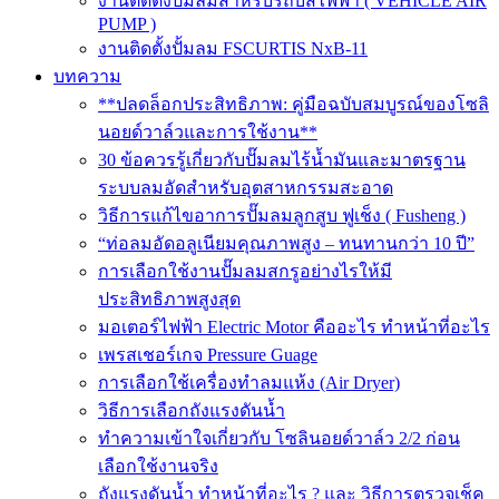
งานติดตั้งปั๊มลมสำหรับรถบัสไฟฟ้า ( VEHICLE AIR
PUMP )
งานติดตั้งปั้มลม FSCURTIS NxB-11
บทความ
**ปลดล็อกประสิทธิภาพ: คู่มือฉบับสมบูรณ์ของโซลิ
นอยด์วาล์วและการใช้งาน**
30 ข้อควรรู้เกี่ยวกับปั๊มลมไร้น้ำมันและมาตรฐาน
ระบบลมอัดสำหรับอุตสาหกรรมสะอาด
วิธีการแก้ไขอาการปั๊มลมลูกสูบ ฟูเช็ง ( Fusheng )
“ท่อลมอัดอลูเนียมคุณภาพสูง – ทนทานกว่า 10 ปี”
การเลือกใช้งานปั๊มลมสกรูอย่างไรให้มี
ประสิทธิภาพสูงสุด
มอเตอร์ไฟฟ้า Electric Motor คืออะไร ทำหน้าที่อะไร
เพรสเชอร์เกจ Pressure Guage
การเลือกใช้เครื่องทำลมแห้ง (Air Dryer)
วิธีการเลือกถังแรงดันน้ำ
ทำความเข้าใจเกี่ยวกับ โซลินอยด์วาล์ว 2/2 ก่อน
เลือกใช้งานจริง
ถังแรงดันน้ำ ทำหน้าที่อะไร ? และ วิธีการตรวจเช็ค