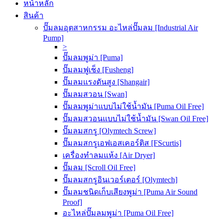
หน้าหลัก
สินค้า
ปั๊มลมอุตสาหกรรม อะไหล่ปั๊มลม [Industrial Air
Pump]
>
ปั๊มลมพูม่า [Puma]
ปั๊มลมฟูเช็ง [Fusheng]
ปั๊มลมแรงดันสูง [Shangair]
ปั๊มลมสวอน [Swan]
ปั๊มลมพูม่าแบบไม่ใช้น้ำมัน [Puma Oil Free]
ปั๊มลมสวอนแบบไม่ใช้น้ำมัน [Swan Oil Free]
ปั๊มลมสกรู [Olymtech Screw]
ปั๊มลมสกรูเอฟเอสเคอร์ติส [FScurtis]
เครื่องทำลมแห้ง [Air Dryer]
ปั๊มลม [Scroll Oil Free]
ปั๊มลมสกรูอินเวอร์เตอร์ [Olymtech]
ปั๊มลมชนิดเก็บเสียงพูม่า [Puma Air Sound
Proof]
อะไหล่ปั๊มลมพูม่า [Puma Oil Free]