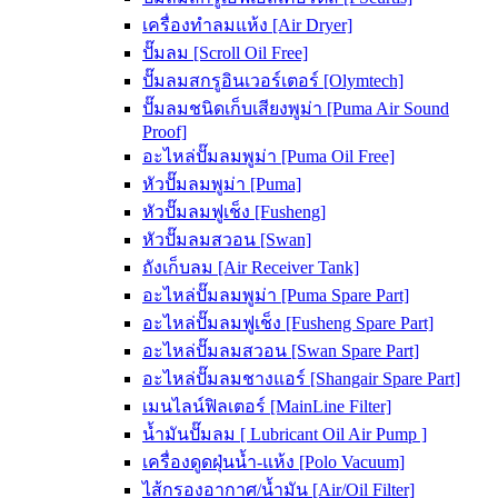
เครื่องทำลมแห้ง [Air Dryer]
ปั๊มลม [Scroll Oil Free]
ปั๊มลมสกรูอินเวอร์เตอร์ [Olymtech]
ปั๊มลมชนิดเก็บเสียงพูม่า [Puma Air Sound
Proof]
อะไหล่ปั๊มลมพูม่า [Puma Oil Free]
หัวปั๊มลมพูม่า [Puma]
หัวปั๊มลมฟูเช็ง [Fusheng]
หัวปั๊มลมสวอน [Swan]
ถังเก็บลม [Air Receiver Tank]
อะไหล่ปั๊มลมพูม่า [Puma Spare Part]
อะไหล่ปั๊มลมฟูเช็ง [Fusheng Spare Part]
อะไหล่ปั๊มลมสวอน [Swan Spare Part]
อะไหล่ปั๊มลมชางแอร์ [Shangair Spare Part]
เมนไลน์ฟิลเตอร์ [MainLine Filter]
น้ำมันปั๊มลม [ Lubricant Oil Air Pump ]
เครื่องดูดฝุ่นน้ำ-แห้ง [Polo Vacuum]
ไส้กรองอากาศ/น้ำมัน [Air/Oil Filter]