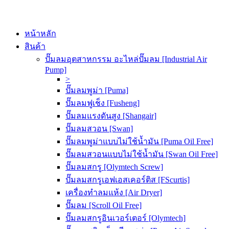
หน้าหลัก
สินค้า
ปั๊มลมอุตสาหกรรม อะไหล่ปั๊มลม [Industrial Air
Pump]
>
ปั๊มลมพูม่า [Puma]
ปั๊มลมฟูเช็ง [Fusheng]
ปั๊มลมแรงดันสูง [Shangair]
ปั๊มลมสวอน [Swan]
ปั๊มลมพูม่าแบบไม่ใช้น้ำมัน [Puma Oil Free]
ปั๊มลมสวอนแบบไม่ใช้น้ำมัน [Swan Oil Free]
ปั๊มลมสกรู [Olymtech Screw]
ปั๊มลมสกรูเอฟเอสเคอร์ติส [FScurtis]
เครื่องทำลมแห้ง [Air Dryer]
ปั๊มลม [Scroll Oil Free]
ปั๊มลมสกรูอินเวอร์เตอร์ [Olymtech]