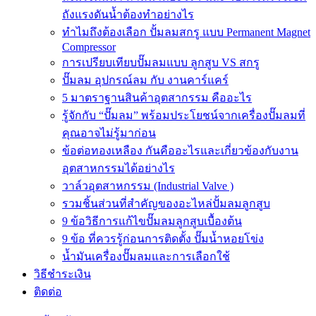
ถังแรงดันน้ำต้องทำอย่างไร
ทำไมถึงต้องเลือก ปั้มลมสกรู แบบ Permanent Magnet
Compressor
การเปรียบเทียบปั๊มลมแบบ ลูกสูบ VS สกรู
ปั๊มลม อุปกรณ์ลม กับ งานคาร์แคร์
5 มาตราฐานสินค้าอุตสากรรม คืออะไร
รู้จักกับ “ปั๊มลม” พร้อมประโยชน์จากเครื่องปั๊มลมที่
คุณอาจไม่รู้มาก่อน
ข้อต่อทองเหลือง กันคืออะไรและเกี่ยวข้องกับงาน
อุตสาหกรรมได้อย่างไร
วาล์วอุตสาหกรรม (Industrial Valve )
รวมชิ้นส่วนที่สำคัญของอะไหล่ปั้มลมลูกสูบ
9 ข้อวิธีการแก้ไขปั๊มลมลูกสูบเบื้องต้น
9 ข้อ ที่ควรรู้ก่อนการติดตั้ง ปั๊มน้ำหอยโข่ง
น้ำมันเครื่องปั๊มลมและการเลือกใช้
วิธีชำระเงิน
ติดต่อ