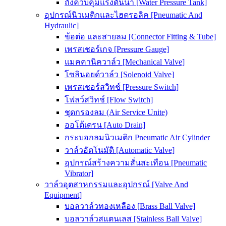
ถังควบคุมแรงดันน้ำ [Water Pressure Tank]
อุปกรณ์นิวเมติกและไฮดรอลิค [Pneumatic And
Hydraulic]
ข้อต่อ และสายลม [Connector Fitting & Tube]
เพรสเชอร์เกจ [Pressure Gauge]
แมคคานิควาล์ว [Mechanical Valve]
โซลินอยด์วาล์ว [Solenoid Valve]
เพรสเชอร์สวิทช์ [Pressure Switch]
โฟลว์สวิทช์ [Flow Switch]
ชุดกรองลม (Air Service Unite)
ออโต้เดรน [Auto Drain]
กระบอกลมนิวเมติก Pneumatic Air Cylinder
วาล์วอัตโนมัติ [Automatic Valve]
อุปกรณ์สร้างความสั่นสะเทือน [Pneumatic
Vibrator]
วาล์วอุตสาหกรรมและอุปกรณ์ [Valve And
Equipment]
บอลวาล์วทองเหลือง [Brass Ball Valve]
บอลวาล์วสแตนเลส [Stainless Ball Valve]