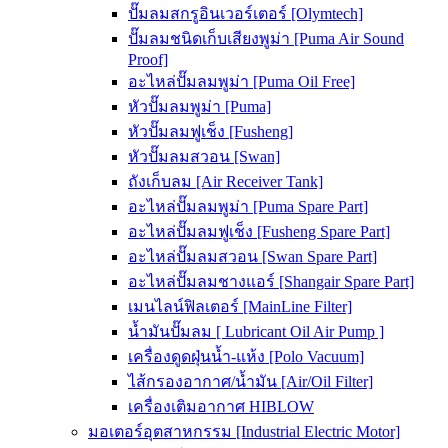
ปั๊มลมสกรูอินเวอร์เตอร์ [Olymtech]
ปั๊มลมชนิดเก็บเสียงพูม่า [Puma Air Sound
Proof]
อะไหล่ปั๊มลมพูม่า [Puma Oil Free]
หัวปั๊มลมพูม่า [Puma]
หัวปั๊มลมฟูเช็ง [Fusheng]
หัวปั๊มลมสวอน [Swan]
ถังเก็บลม [Air Receiver Tank]
อะไหล่ปั๊มลมพูม่า [Puma Spare Part]
อะไหล่ปั๊มลมฟูเช็ง [Fusheng Spare Part]
อะไหล่ปั๊มลมสวอน [Swan Spare Part]
อะไหล่ปั๊มลมชางแอร์ [Shangair Spare Part]
เมนไลน์ฟิลเตอร์ [MainLine Filter]
น้ำมันปั๊มลม [ Lubricant Oil Air Pump ]
เครื่องดูดฝุ่นน้ำ-แห้ง [Polo Vacuum]
ไส้กรองอากาศ/น้ำมัน [Air/Oil Filter]
เครื่องเติมอากาศ HIBLOW
มอเตอร์อุตสาหกรรม [Industrial Electric Motor]