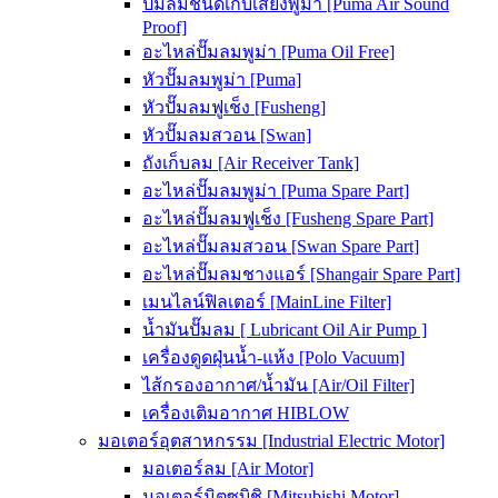
ปั๊มลมชนิดเก็บเสียงพูม่า [Puma Air Sound
Proof]
อะไหล่ปั๊มลมพูม่า [Puma Oil Free]
หัวปั๊มลมพูม่า [Puma]
หัวปั๊มลมฟูเช็ง [Fusheng]
หัวปั๊มลมสวอน [Swan]
ถังเก็บลม [Air Receiver Tank]
อะไหล่ปั๊มลมพูม่า [Puma Spare Part]
อะไหล่ปั๊มลมฟูเช็ง [Fusheng Spare Part]
อะไหล่ปั๊มลมสวอน [Swan Spare Part]
อะไหล่ปั๊มลมชางแอร์ [Shangair Spare Part]
เมนไลน์ฟิลเตอร์ [MainLine Filter]
น้ำมันปั๊มลม [ Lubricant Oil Air Pump ]
เครื่องดูดฝุ่นน้ำ-แห้ง [Polo Vacuum]
ไส้กรองอากาศ/น้ำมัน [Air/Oil Filter]
เครื่องเติมอากาศ HIBLOW
มอเตอร์อุตสาหกรรม [Industrial Electric Motor]
มอเตอร์ลม [Air Motor]
มอเตอร์มิตซูบิชิ [Mitsubishi Motor]