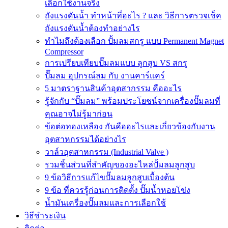
เลือกใช้งานจริง
ถังแรงดันน้ำ ทำหน้าที่อะไร ? และ วิธีการตรวจเช็ค
ถังแรงดันน้ำต้องทำอย่างไร
ทำไมถึงต้องเลือก ปั้มลมสกรู แบบ Permanent Magnet
Compressor
การเปรียบเทียบปั๊มลมแบบ ลูกสูบ VS สกรู
ปั๊มลม อุปกรณ์ลม กับ งานคาร์แคร์
5 มาตราฐานสินค้าอุตสากรรม คืออะไร
รู้จักกับ “ปั๊มลม” พร้อมประโยชน์จากเครื่องปั๊มลมที่
คุณอาจไม่รู้มาก่อน
ข้อต่อทองเหลือง กันคืออะไรและเกี่ยวข้องกับงาน
อุตสาหกรรมได้อย่างไร
วาล์วอุตสาหกรรม (Industrial Valve )
รวมชิ้นส่วนที่สำคัญของอะไหล่ปั้มลมลูกสูบ
9 ข้อวิธีการแก้ไขปั๊มลมลูกสูบเบื้องต้น
9 ข้อ ที่ควรรู้ก่อนการติดตั้ง ปั๊มน้ำหอยโข่ง
น้ำมันเครื่องปั๊มลมและการเลือกใช้
วิธีชำระเงิน