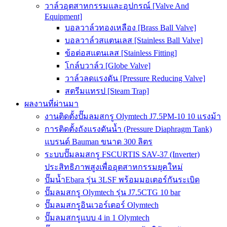
วาล์วอุตสาหกรรมและอุปกรณ์ [Valve And
Equipment]
บอลวาล์วทองเหลือง [Brass Ball Valve]
บอลวาล์วสแตนเลส [Stainless Ball Valve]
ข้อต่อสแตนเลส [Stainless Fitting]
โกล์บวาล์ว [Globe Valve]
วาล์วลดแรงดัน [Pressure Reducing Valve]
สตรีมแทรป [Steam Trap]
ผลงานที่ผ่านมา
งานติดตั้งปั๊มลมสกรู Olymtech J7.5PM-10 10 แรงม้า
การติดตั้งถังแรงดันน้ำ (Pressure Diaphragm Tank)
แบรนด์ Bauman ขนาด 300 ลิตร
ระบบปั๊มลมสกรู FSCURTIS SAV-37 (Inverter)
ประสิทธิภาพสูงเพื่ออุตสาหกรรมยุคใหม่
ปั๊มน้ำEbara รุ่น 3LSF พร้อมมอเตอร์กันระเบิด
ปั๊มลมสกรู Olymtech รุ่น J7.5CTG 10 bar
ปั๊มลมสกรูอินเวอร์เตอร์ Olymtech
ปั๊มลมสกรูแบบ 4 in 1 Olymtech