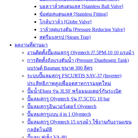
บอลวาล์วสแตนเลส [Stainless Ball Valve]
ข้อต่อสแตนเลส [Stainless Fitting]
โกล์บวาล์ว [Globe Valve]
วาล์วลดแรงดัน [Pressure Reducing Valve]
สตรีมแทรป [Steam Trap]
ผลงานที่ผ่านมา
งานติดตั้งปั๊มลมสกรู Olymtech J7.5PM-10 10 แรงม้า
การติดตั้งถังแรงดันน้ำ (Pressure Diaphragm Tank)
แบรนด์ Bauman ขนาด 300 ลิตร
ระบบปั๊มลมสกรู FSCURTIS SAV-37 (Inverter)
ประสิทธิภาพสูงเพื่ออุตสาหกรรมยุคใหม่
ปั๊มน้ำEbara รุ่น 3LSF พร้อมมอเตอร์กันระเบิด
ปั๊มลมสกรู Olymtech รุ่น J7.5CTG 10 bar
ปั๊มลมสกรูอินเวอร์เตอร์ Olymtech
ปั๊มลมสกรูแบบ 4 in 1 Olymtech
ปั๊มลมสกรู Olymtech 15 แรงม้า ใช้งานกับงานแขน
กลอัตโนมัติ
ปั๊มลม ฟูเช็ง VA-80