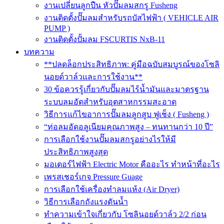
งานเปลี่ยนลูกปืน หัวปั๊มลมสกรู Fusheng
งานติดตั้งปั๊มลมสำหรับรถบัสไฟฟ้า ( VEHICLE AIR
PUMP )
งานติดตั้งปั้มลม FSCURTIS NxB-11
บทความ
**ปลดล็อกประสิทธิภาพ: คู่มือฉบับสมบูรณ์ของโซลิ
นอยด์วาล์วและการใช้งาน**
30 ข้อควรรู้เกี่ยวกับปั๊มลมไร้น้ำมันและมาตรฐาน
ระบบลมอัดสำหรับอุตสาหกรรมสะอาด
วิธีการแก้ไขอาการปั๊มลมลูกสูบ ฟูเช็ง ( Fusheng )
“ท่อลมอัดอลูเนียมคุณภาพสูง – ทนทานกว่า 10 ปี”
การเลือกใช้งานปั๊มลมสกรูอย่างไรให้มี
ประสิทธิภาพสูงสุด
มอเตอร์ไฟฟ้า Electric Motor คืออะไร ทำหน้าที่อะไร
เพรสเชอร์เกจ Pressure Guage
การเลือกใช้เครื่องทำลมแห้ง (Air Dryer)
วิธีการเลือกถังแรงดันน้ำ
ทำความเข้าใจเกี่ยวกับ โซลินอยด์วาล์ว 2/2 ก่อน