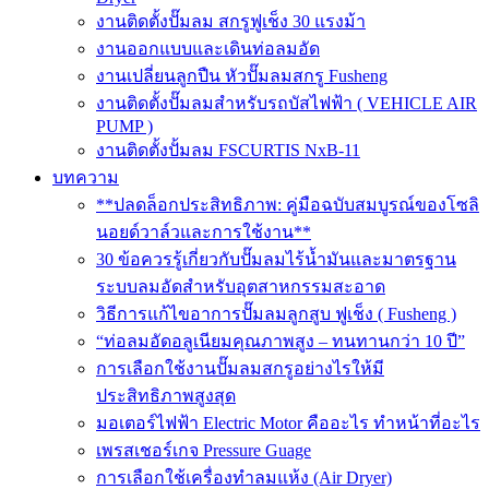
งานติดตั้งปั๊มลม สกรูฟูเช็ง 30 แรงม้า
งานออกแบบและเดินท่อลมอัด
งานเปลี่ยนลูกปืน หัวปั๊มลมสกรู Fusheng
งานติดตั้งปั๊มลมสำหรับรถบัสไฟฟ้า ( VEHICLE AIR
PUMP )
งานติดตั้งปั้มลม FSCURTIS NxB-11
บทความ
**ปลดล็อกประสิทธิภาพ: คู่มือฉบับสมบูรณ์ของโซลิ
นอยด์วาล์วและการใช้งาน**
30 ข้อควรรู้เกี่ยวกับปั๊มลมไร้น้ำมันและมาตรฐาน
ระบบลมอัดสำหรับอุตสาหกรรมสะอาด
วิธีการแก้ไขอาการปั๊มลมลูกสูบ ฟูเช็ง ( Fusheng )
“ท่อลมอัดอลูเนียมคุณภาพสูง – ทนทานกว่า 10 ปี”
การเลือกใช้งานปั๊มลมสกรูอย่างไรให้มี
ประสิทธิภาพสูงสุด
มอเตอร์ไฟฟ้า Electric Motor คืออะไร ทำหน้าที่อะไร
เพรสเชอร์เกจ Pressure Guage
การเลือกใช้เครื่องทำลมแห้ง (Air Dryer)