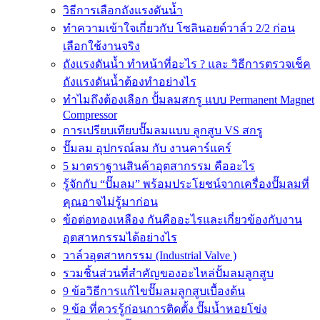
วิธีการเลือกถังแรงดันน้ำ
ทำความเข้าใจเกี่ยวกับ โซลินอยด์วาล์ว 2/2 ก่อน
เลือกใช้งานจริง
ถังแรงดันน้ำ ทำหน้าที่อะไร ? และ วิธีการตรวจเช็ค
ถังแรงดันน้ำต้องทำอย่างไร
ทำไมถึงต้องเลือก ปั้มลมสกรู แบบ Permanent Magnet
Compressor
การเปรียบเทียบปั๊มลมแบบ ลูกสูบ VS สกรู
ปั๊มลม อุปกรณ์ลม กับ งานคาร์แคร์
5 มาตราฐานสินค้าอุตสากรรม คืออะไร
รู้จักกับ “ปั๊มลม” พร้อมประโยชน์จากเครื่องปั๊มลมที่
คุณอาจไม่รู้มาก่อน
ข้อต่อทองเหลือง กันคืออะไรและเกี่ยวข้องกับงาน
อุตสาหกรรมได้อย่างไร
วาล์วอุตสาหกรรม (Industrial Valve )
รวมชิ้นส่วนที่สำคัญของอะไหล่ปั้มลมลูกสูบ
9 ข้อวิธีการแก้ไขปั๊มลมลูกสูบเบื้องต้น
9 ข้อ ที่ควรรู้ก่อนการติดตั้ง ปั๊มน้ำหอยโข่ง