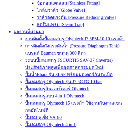
ข้อต่อสแตนเลส [Stainless Fitting]
โกล์บวาล์ว [Globe Valve]
วาล์วลดแรงดัน [Pressure Reducing Valve]
สตรีมแทรป [Steam Trap]
ผลงานที่ผ่านมา
งานติดตั้งปั๊มลมสกรู Olymtech J7.5PM-10 10 แรงม้า
การติดตั้งถังแรงดันน้ำ (Pressure Diaphragm Tank)
แบรนด์ Bauman ขนาด 300 ลิตร
ระบบปั๊มลมสกรู FSCURTIS SAV-37 (Inverter)
ประสิทธิภาพสูงเพื่ออุตสาหกรรมยุคใหม่
ปั๊มน้ำEbara รุ่น 3LSF พร้อมมอเตอร์กันระเบิด
ปั๊มลมสกรู Olymtech รุ่น J7.5CTG 10 bar
ปั๊มลมสกรูอินเวอร์เตอร์ Olymtech
ปั๊มลมสกรูแบบ 4 in 1 Olymtech
ปั๊มลมสกรู Olymtech 15 แรงม้า ใช้งานกับงานแขน
กลอัตโนมัติ
ปั๊มลม ฟูเช็ง VA-80
ปั๊มลมสกรู Olymtech 4 in 1