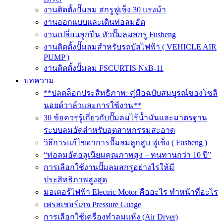
งานติดตั้งปั๊มลม สกรูฟูเช็ง 30 แรงม้า
งานออกแบบและเดินท่อลมอัด
งานเปลี่ยนลูกปืน หัวปั๊มลมสกรู Fusheng
งานติดตั้งปั๊มลมสำหรับรถบัสไฟฟ้า ( VEHICLE AIR
PUMP )
งานติดตั้งปั้มลม FSCURTIS NxB-11
บทความ
**ปลดล็อกประสิทธิภาพ: คู่มือฉบับสมบูรณ์ของโซลิ
นอยด์วาล์วและการใช้งาน**
30 ข้อควรรู้เกี่ยวกับปั๊มลมไร้น้ำมันและมาตรฐาน
ระบบลมอัดสำหรับอุตสาหกรรมสะอาด
วิธีการแก้ไขอาการปั๊มลมลูกสูบ ฟูเช็ง ( Fusheng )
“ท่อลมอัดอลูเนียมคุณภาพสูง – ทนทานกว่า 10 ปี”
การเลือกใช้งานปั๊มลมสกรูอย่างไรให้มี
ประสิทธิภาพสูงสุด
มอเตอร์ไฟฟ้า Electric Motor คืออะไร ทำหน้าที่อะไร
เพรสเชอร์เกจ Pressure Guage
การเลือกใช้เครื่องทำลมแห้ง (Air Dryer)