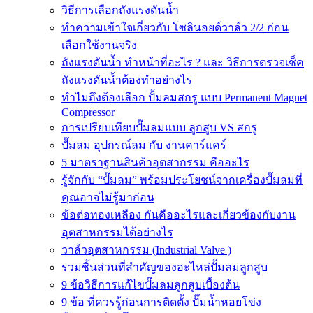
วิธีการเลือกถังแรงดันน้ำ
ทำความเข้าใจเกี่ยวกับ โซลินอยด์วาล์ว 2/2 ก่อน
เลือกใช้งานจริง
ถังแรงดันน้ำ ทำหน้าที่อะไร ? และ วิธีการตรวจเช็ค
ถังแรงดันน้ำต้องทำอย่างไร
ทำไมถึงต้องเลือก ปั้มลมสกรู แบบ Permanent Magnet
Compressor
การเปรียบเทียบปั๊มลมแบบ ลูกสูบ VS สกรู
ปั๊มลม อุปกรณ์ลม กับ งานคาร์แคร์
5 มาตราฐานสินค้าอุตสากรรม คืออะไร
รู้จักกับ “ปั๊มลม” พร้อมประโยชน์จากเครื่องปั๊มลมที่
คุณอาจไม่รู้มาก่อน
ข้อต่อทองเหลือง กันคืออะไรและเกี่ยวข้องกับงาน
อุตสาหกรรมได้อย่างไร
วาล์วอุตสาหกรรม (Industrial Valve )
รวมชิ้นส่วนที่สำคัญของอะไหล่ปั้มลมลูกสูบ
9 ข้อวิธีการแก้ไขปั๊มลมลูกสูบเบื้องต้น
9 ข้อ ที่ควรรู้ก่อนการติดตั้ง ปั๊มน้ำหอยโข่ง