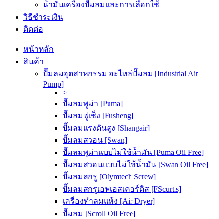
น้ำมันเครื่องปั๊มลมและการเลือกใช้
วิธีชำระเงิน
ติดต่อ
หน้าหลัก
สินค้า
ปั๊มลมอุตสาหกรรม อะไหล่ปั๊มลม [Industrial Air
Pump]
>
ปั๊มลมพูม่า [Puma]
ปั๊มลมฟูเช็ง [Fusheng]
ปั๊มลมแรงดันสูง [Shangair]
ปั๊มลมสวอน [Swan]
ปั๊มลมพูม่าแบบไม่ใช้น้ำมัน [Puma Oil Free]
ปั๊มลมสวอนแบบไม่ใช้น้ำมัน [Swan Oil Free]
ปั๊มลมสกรู [Olymtech Screw]
ปั๊มลมสกรูเอฟเอสเคอร์ติส [FScurtis]
เครื่องทำลมแห้ง [Air Dryer]
ปั๊มลม [Scroll Oil Free]