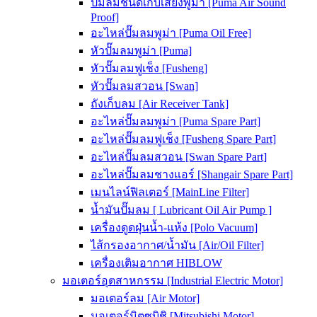
ปั๊มลมชนิดเก็บเสียงพูม่า [Puma Air Sound
Proof]
อะไหล่ปั๊มลมพูม่า [Puma Oil Free]
หัวปั๊มลมพูม่า [Puma]
หัวปั๊มลมฟูเช็ง [Fusheng]
หัวปั๊มลมสวอน [Swan]
ถังเก็บลม [Air Receiver Tank]
อะไหล่ปั๊มลมพูม่า [Puma Spare Part]
อะไหล่ปั๊มลมฟูเช็ง [Fusheng Spare Part]
อะไหล่ปั๊มลมสวอน [Swan Spare Part]
อะไหล่ปั๊มลมชางแอร์ [Shangair Spare Part]
เมนไลน์ฟิลเตอร์ [MainLine Filter]
น้ำมันปั๊มลม [ Lubricant Oil Air Pump ]
เครื่องดูดฝุ่นน้ำ-แห้ง [Polo Vacuum]
ไส้กรองอากาศ/น้ำมัน [Air/Oil Filter]
เครื่องเติมอากาศ HIBLOW
มอเตอร์อุตสาหกรรม [Industrial Electric Motor]
มอเตอร์ลม [Air Motor]
มอเตอร์มิตซูบิชิ [Mitsubishi Motor]