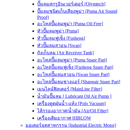
ปั๊มลมสกรูอินเวอร์เตอร์ [Olymtech]
ปั๊มลมชนิดเก็บเสียงพูม่า [Puma Air Sound
Proof]
อะไหล่ปั๊มลมพูม่า [Puma Oil Free]
หัวปั๊มลมพูม่า [Puma]
หัวปั๊มลมฟูเช็ง [Fusheng]
หัวปั๊มลมสวอน [Swan]
ถังเก็บลม [Air Receiver Tank]
อะไหล่ปั๊มลมพูม่า [Puma Spare Part]
อะไหล่ปั๊มลมฟูเช็ง [Fusheng Spare Part]
อะไหล่ปั๊มลมสวอน [Swan Spare Part]
อะไหล่ปั๊มลมชางแอร์ [Shangair Spare Part]
เมนไลน์ฟิลเตอร์ [MainLine Filter]
น้ำมันปั๊มลม [ Lubricant Oil Air Pump ]
เครื่องดูดฝุ่นน้ำ-แห้ง [Polo Vacuum]
ไส้กรองอากาศ/น้ำมัน [Air/Oil Filter]
เครื่องเติมอากาศ HIBLOW
มอเตอร์อุตสาหกรรม [Industrial Electric Motor]