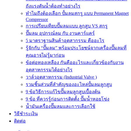
ถังแรงดันน้ำต้องทำอย่างไร
ทำไมถึงต้องเลือก ปั้มลมสกรู แบบ Permanent Magnet
Compressor
การเปรียบเทียบปั๊มลมแบบ ลูกสูบ VS สกรู
ปั๊มลม อุปกรณ์ลม กับ งานคาร์แคร์
5 มาตราฐานสินค้าอุตสากรรม คืออะไร
รู้จักกับ “ปั๊มลม” พร้อมประโยชน์จากเครื่องปั๊มลมที่
คุณอาจไม่รู้มาก่อน
ข้อต่อทองเหลือง กันคืออะไรและเกี่ยวข้องกับงาน
อุตสาหกรรมได้อย่างไร
วาล์วอุตสาหกรรม (Industrial Valve )
รวมชิ้นส่วนที่สำคัญของอะไหล่ปั้มลมลูกสูบ
9 ข้อวิธีการแก้ไขปั๊มลมลูกสูบเบื้องต้น
9 ข้อ ที่ควรรู้ก่อนการติดตั้ง ปั๊มน้ำหอยโข่ง
น้ำมันเครื่องปั๊มลมและการเลือกใช้
วิธีชำระเงิน
ติดต่อ