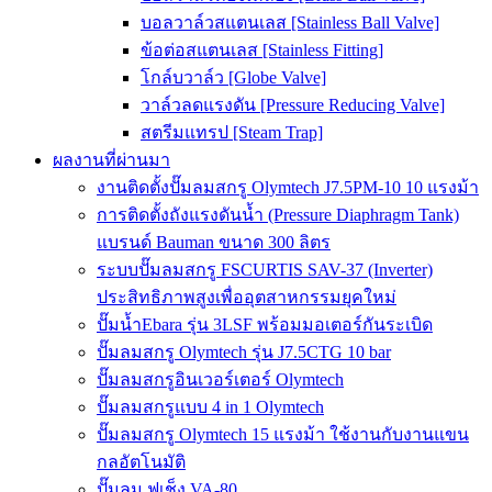
บอลวาล์วสแตนเลส [Stainless Ball Valve]
ข้อต่อสแตนเลส [Stainless Fitting]
โกล์บวาล์ว [Globe Valve]
วาล์วลดแรงดัน [Pressure Reducing Valve]
สตรีมแทรป [Steam Trap]
ผลงานที่ผ่านมา
งานติดตั้งปั๊มลมสกรู Olymtech J7.5PM-10 10 แรงม้า
การติดตั้งถังแรงดันน้ำ (Pressure Diaphragm Tank)
แบรนด์ Bauman ขนาด 300 ลิตร
ระบบปั๊มลมสกรู FSCURTIS SAV-37 (Inverter)
ประสิทธิภาพสูงเพื่ออุตสาหกรรมยุคใหม่
ปั๊มน้ำEbara รุ่น 3LSF พร้อมมอเตอร์กันระเบิด
ปั๊มลมสกรู Olymtech รุ่น J7.5CTG 10 bar
ปั๊มลมสกรูอินเวอร์เตอร์ Olymtech
ปั๊มลมสกรูแบบ 4 in 1 Olymtech
ปั๊มลมสกรู Olymtech 15 แรงม้า ใช้งานกับงานแขน
กลอัตโนมัติ
ปั๊มลม ฟูเช็ง VA-80