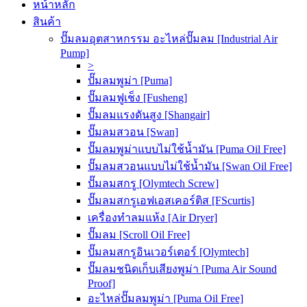
หน้าหลัก
สินค้า
ปั๊มลมอุตสาหกรรม อะไหล่ปั๊มลม [Industrial Air
Pump]
>
ปั๊มลมพูม่า [Puma]
ปั๊มลมฟูเช็ง [Fusheng]
ปั๊มลมแรงดันสูง [Shangair]
ปั๊มลมสวอน [Swan]
ปั๊มลมพูม่าแบบไม่ใช้น้ำมัน [Puma Oil Free]
ปั๊มลมสวอนแบบไม่ใช้น้ำมัน [Swan Oil Free]
ปั๊มลมสกรู [Olymtech Screw]
ปั๊มลมสกรูเอฟเอสเคอร์ติส [FScurtis]
เครื่องทำลมแห้ง [Air Dryer]
ปั๊มลม [Scroll Oil Free]
ปั๊มลมสกรูอินเวอร์เตอร์ [Olymtech]
ปั๊มลมชนิดเก็บเสียงพูม่า [Puma Air Sound
Proof]
อะไหล่ปั๊มลมพูม่า [Puma Oil Free]