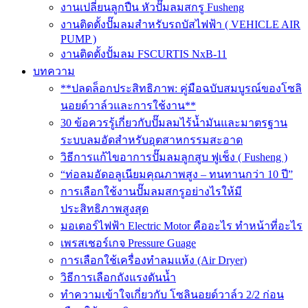
งานเปลี่ยนลูกปืน หัวปั๊มลมสกรู Fusheng
งานติดตั้งปั๊มลมสำหรับรถบัสไฟฟ้า ( VEHICLE AIR
PUMP )
งานติดตั้งปั้มลม FSCURTIS NxB-11
บทความ
**ปลดล็อกประสิทธิภาพ: คู่มือฉบับสมบูรณ์ของโซลิ
นอยด์วาล์วและการใช้งาน**
30 ข้อควรรู้เกี่ยวกับปั๊มลมไร้น้ำมันและมาตรฐาน
ระบบลมอัดสำหรับอุตสาหกรรมสะอาด
วิธีการแก้ไขอาการปั๊มลมลูกสูบ ฟูเช็ง ( Fusheng )
“ท่อลมอัดอลูเนียมคุณภาพสูง – ทนทานกว่า 10 ปี”
การเลือกใช้งานปั๊มลมสกรูอย่างไรให้มี
ประสิทธิภาพสูงสุด
มอเตอร์ไฟฟ้า Electric Motor คืออะไร ทำหน้าที่อะไร
เพรสเชอร์เกจ Pressure Guage
การเลือกใช้เครื่องทำลมแห้ง (Air Dryer)
วิธีการเลือกถังแรงดันน้ำ
ทำความเข้าใจเกี่ยวกับ โซลินอยด์วาล์ว 2/2 ก่อน