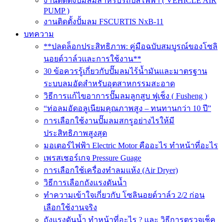
งานติดตั้งปั๊มลมสำหรับรถบัสไฟฟ้า ( VEHICLE AIR
PUMP )
งานติดตั้งปั้มลม FSCURTIS NxB-11
บทความ
**ปลดล็อกประสิทธิภาพ: คู่มือฉบับสมบูรณ์ของโซลิ
นอยด์วาล์วและการใช้งาน**
30 ข้อควรรู้เกี่ยวกับปั๊มลมไร้น้ำมันและมาตรฐาน
ระบบลมอัดสำหรับอุตสาหกรรมสะอาด
วิธีการแก้ไขอาการปั๊มลมลูกสูบ ฟูเช็ง ( Fusheng )
“ท่อลมอัดอลูเนียมคุณภาพสูง – ทนทานกว่า 10 ปี”
การเลือกใช้งานปั๊มลมสกรูอย่างไรให้มี
ประสิทธิภาพสูงสุด
มอเตอร์ไฟฟ้า Electric Motor คืออะไร ทำหน้าที่อะไร
เพรสเชอร์เกจ Pressure Guage
การเลือกใช้เครื่องทำลมแห้ง (Air Dryer)
วิธีการเลือกถังแรงดันน้ำ
ทำความเข้าใจเกี่ยวกับ โซลินอยด์วาล์ว 2/2 ก่อน
เลือกใช้งานจริง
ถังแรงดันน้ำ ทำหน้าที่อะไร ? และ วิธีการตรวจเช็ค