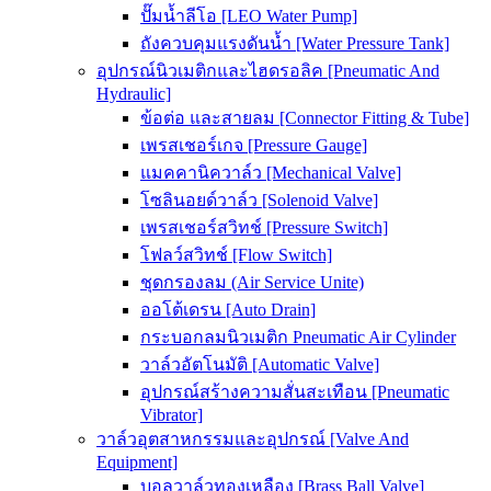
ปั๊มน้ำลีโอ [LEO Water Pump]
ถังควบคุมแรงดันน้ำ [Water Pressure Tank]
อุปกรณ์นิวเมติกและไฮดรอลิค [Pneumatic And
Hydraulic]
ข้อต่อ และสายลม [Connector Fitting & Tube]
เพรสเชอร์เกจ [Pressure Gauge]
แมคคานิควาล์ว [Mechanical Valve]
โซลินอยด์วาล์ว [Solenoid Valve]
เพรสเชอร์สวิทช์ [Pressure Switch]
โฟลว์สวิทช์ [Flow Switch]
ชุดกรองลม (Air Service Unite)
ออโต้เดรน [Auto Drain]
กระบอกลมนิวเมติก Pneumatic Air Cylinder
วาล์วอัตโนมัติ [Automatic Valve]
อุปกรณ์สร้างความสั่นสะเทือน [Pneumatic
Vibrator]
วาล์วอุตสาหกรรมและอุปกรณ์ [Valve And
Equipment]
บอลวาล์วทองเหลือง [Brass Ball Valve]