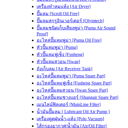
เครื่องทำลมแห้ง [Air Dryer]
ปั๊มลม [Scroll Oil Free]
ปั๊มลมสกรูอินเวอร์เตอร์ [Olymtech]
ปั๊มลมชนิดเก็บเสียงพูม่า [Puma Air Sound
Proof]
อะไหล่ปั๊มลมพูม่า [Puma Oil Free]
หัวปั๊มลมพูม่า [Puma]
หัวปั๊มลมฟูเช็ง [Fusheng]
หัวปั๊มลมสวอน [Swan]
ถังเก็บลม [Air Receiver Tank]
อะไหล่ปั๊มลมพูม่า [Puma Spare Part]
อะไหล่ปั๊มลมฟูเช็ง [Fusheng Spare Part]
อะไหล่ปั๊มลมสวอน [Swan Spare Part]
อะไหล่ปั๊มลมชางแอร์ [Shangair Spare Part]
เมนไลน์ฟิลเตอร์ [MainLine Filter]
น้ำมันปั๊มลม [ Lubricant Oil Air Pump ]
เครื่องดูดฝุ่นน้ำ-แห้ง [Polo Vacuum]
ไส้กรองอากาศ/น้ำมัน [Air/Oil Filter]