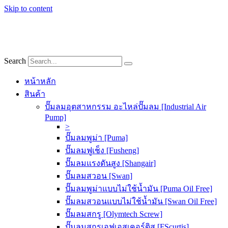
Skip to content
Search
หน้าหลัก
สินค้า
ปั๊มลมอุตสาหกรรม อะไหล่ปั๊มลม [Industrial Air
Pump]
>
ปั๊มลมพูม่า [Puma]
ปั๊มลมฟูเช็ง [Fusheng]
ปั๊มลมแรงดันสูง [Shangair]
ปั๊มลมสวอน [Swan]
ปั๊มลมพูม่าแบบไม่ใช้น้ำมัน [Puma Oil Free]
ปั๊มลมสวอนแบบไม่ใช้น้ำมัน [Swan Oil Free]
ปั๊มลมสกรู [Olymtech Screw]
ปั๊มลมสกรูเอฟเอสเคอร์ติส [FScurtis]