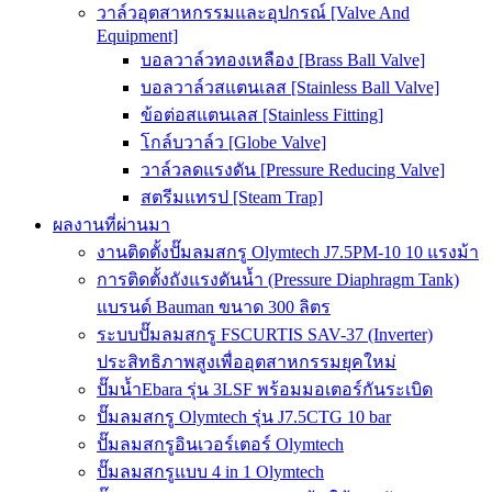
วาล์วอุตสาหกรรมและอุปกรณ์ [Valve And
Equipment]
บอลวาล์วทองเหลือง [Brass Ball Valve]
บอลวาล์วสแตนเลส [Stainless Ball Valve]
ข้อต่อสแตนเลส [Stainless Fitting]
โกล์บวาล์ว [Globe Valve]
วาล์วลดแรงดัน [Pressure Reducing Valve]
สตรีมแทรป [Steam Trap]
ผลงานที่ผ่านมา
งานติดตั้งปั๊มลมสกรู Olymtech J7.5PM-10 10 แรงม้า
การติดตั้งถังแรงดันน้ำ (Pressure Diaphragm Tank)
แบรนด์ Bauman ขนาด 300 ลิตร
ระบบปั๊มลมสกรู FSCURTIS SAV-37 (Inverter)
ประสิทธิภาพสูงเพื่ออุตสาหกรรมยุคใหม่
ปั๊มน้ำEbara รุ่น 3LSF พร้อมมอเตอร์กันระเบิด
ปั๊มลมสกรู Olymtech รุ่น J7.5CTG 10 bar
ปั๊มลมสกรูอินเวอร์เตอร์ Olymtech
ปั๊มลมสกรูแบบ 4 in 1 Olymtech