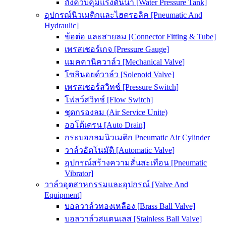
ถังควบคุมแรงดันน้ำ [Water Pressure Tank]
อุปกรณ์นิวเมติกและไฮดรอลิค [Pneumatic And
Hydraulic]
ข้อต่อ และสายลม [Connector Fitting & Tube]
เพรสเชอร์เกจ [Pressure Gauge]
แมคคานิควาล์ว [Mechanical Valve]
โซลินอยด์วาล์ว [Solenoid Valve]
เพรสเชอร์สวิทช์ [Pressure Switch]
โฟลว์สวิทช์ [Flow Switch]
ชุดกรองลม (Air Service Unite)
ออโต้เดรน [Auto Drain]
กระบอกลมนิวเมติก Pneumatic Air Cylinder
วาล์วอัตโนมัติ [Automatic Valve]
อุปกรณ์สร้างความสั่นสะเทือน [Pneumatic
Vibrator]
วาล์วอุตสาหกรรมและอุปกรณ์ [Valve And
Equipment]
บอลวาล์วทองเหลือง [Brass Ball Valve]
บอลวาล์วสแตนเลส [Stainless Ball Valve]