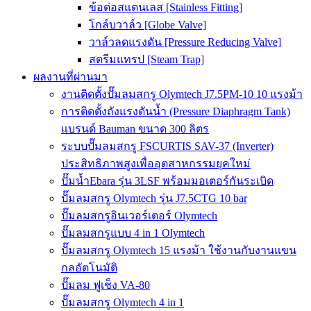
ข้อต่อสแตนเลส [Stainless Fitting]
โกล์บวาล์ว [Globe Valve]
วาล์วลดแรงดัน [Pressure Reducing Valve]
สตรีมแทรป [Steam Trap]
ผลงานที่ผ่านมา
งานติดตั้งปั๊มลมสกรู Olymtech J7.5PM-10 10 แรงม้า
การติดตั้งถังแรงดันน้ำ (Pressure Diaphragm Tank)
แบรนด์ Bauman ขนาด 300 ลิตร
ระบบปั๊มลมสกรู FSCURTIS SAV-37 (Inverter)
ประสิทธิภาพสูงเพื่ออุตสาหกรรมยุคใหม่
ปั๊มน้ำEbara รุ่น 3LSF พร้อมมอเตอร์กันระเบิด
ปั๊มลมสกรู Olymtech รุ่น J7.5CTG 10 bar
ปั๊มลมสกรูอินเวอร์เตอร์ Olymtech
ปั๊มลมสกรูแบบ 4 in 1 Olymtech
ปั๊มลมสกรู Olymtech 15 แรงม้า ใช้งานกับงานแขน
กลอัตโนมัติ
ปั๊มลม ฟูเช็ง VA-80
ปั๊มลมสกรู Olymtech 4 in 1