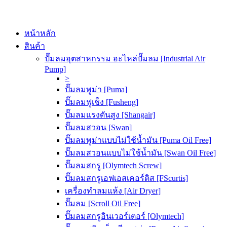
หน้าหลัก
สินค้า
ปั๊มลมอุตสาหกรรม อะไหล่ปั๊มลม [Industrial Air
Pump]
>
ปั๊มลมพูม่า [Puma]
ปั๊มลมฟูเช็ง [Fusheng]
ปั๊มลมแรงดันสูง [Shangair]
ปั๊มลมสวอน [Swan]
ปั๊มลมพูม่าแบบไม่ใช้น้ำมัน [Puma Oil Free]
ปั๊มลมสวอนแบบไม่ใช้น้ำมัน [Swan Oil Free]
ปั๊มลมสกรู [Olymtech Screw]
ปั๊มลมสกรูเอฟเอสเคอร์ติส [FScurtis]
เครื่องทำลมแห้ง [Air Dryer]
ปั๊มลม [Scroll Oil Free]
ปั๊มลมสกรูอินเวอร์เตอร์ [Olymtech]