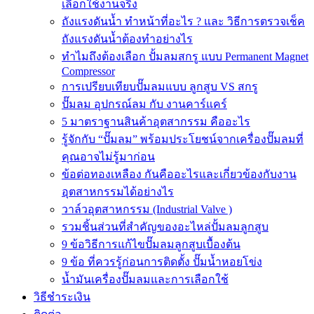
เลือกใช้งานจริง
ถังแรงดันน้ำ ทำหน้าที่อะไร ? และ วิธีการตรวจเช็ค
ถังแรงดันน้ำต้องทำอย่างไร
ทำไมถึงต้องเลือก ปั้มลมสกรู แบบ Permanent Magnet
Compressor
การเปรียบเทียบปั๊มลมแบบ ลูกสูบ VS สกรู
ปั๊มลม อุปกรณ์ลม กับ งานคาร์แคร์
5 มาตราฐานสินค้าอุตสากรรม คืออะไร
รู้จักกับ “ปั๊มลม” พร้อมประโยชน์จากเครื่องปั๊มลมที่
คุณอาจไม่รู้มาก่อน
ข้อต่อทองเหลือง กันคืออะไรและเกี่ยวข้องกับงาน
อุตสาหกรรมได้อย่างไร
วาล์วอุตสาหกรรม (Industrial Valve )
รวมชิ้นส่วนที่สำคัญของอะไหล่ปั้มลมลูกสูบ
9 ข้อวิธีการแก้ไขปั๊มลมลูกสูบเบื้องต้น
9 ข้อ ที่ควรรู้ก่อนการติดตั้ง ปั๊มน้ำหอยโข่ง
น้ำมันเครื่องปั๊มลมและการเลือกใช้
วิธีชำระเงิน