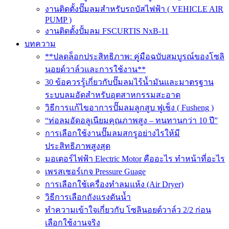
งานติดตั้งปั๊มลมสำหรับรถบัสไฟฟ้า ( VEHICLE AIR
PUMP )
งานติดตั้งปั้มลม FSCURTIS NxB-11
บทความ
**ปลดล็อกประสิทธิภาพ: คู่มือฉบับสมบูรณ์ของโซลิ
นอยด์วาล์วและการใช้งาน**
30 ข้อควรรู้เกี่ยวกับปั๊มลมไร้น้ำมันและมาตรฐาน
ระบบลมอัดสำหรับอุตสาหกรรมสะอาด
วิธีการแก้ไขอาการปั๊มลมลูกสูบ ฟูเช็ง ( Fusheng )
“ท่อลมอัดอลูเนียมคุณภาพสูง – ทนทานกว่า 10 ปี”
การเลือกใช้งานปั๊มลมสกรูอย่างไรให้มี
ประสิทธิภาพสูงสุด
มอเตอร์ไฟฟ้า Electric Motor คืออะไร ทำหน้าที่อะไร
เพรสเชอร์เกจ Pressure Guage
การเลือกใช้เครื่องทำลมแห้ง (Air Dryer)
วิธีการเลือกถังแรงดันน้ำ
ทำความเข้าใจเกี่ยวกับ โซลินอยด์วาล์ว 2/2 ก่อน
เลือกใช้งานจริง