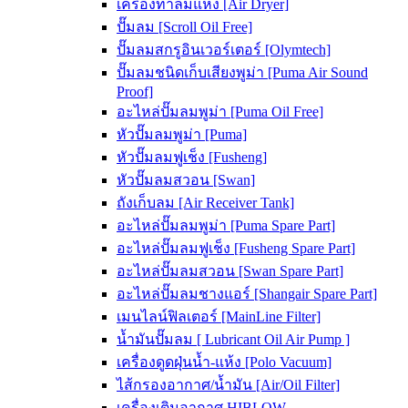
เครื่องทำลมแห้ง [Air Dryer]
ปั๊มลม [Scroll Oil Free]
ปั๊มลมสกรูอินเวอร์เตอร์ [Olymtech]
ปั๊มลมชนิดเก็บเสียงพูม่า [Puma Air Sound
Proof]
อะไหล่ปั๊มลมพูม่า [Puma Oil Free]
หัวปั๊มลมพูม่า [Puma]
หัวปั๊มลมฟูเช็ง [Fusheng]
หัวปั๊มลมสวอน [Swan]
ถังเก็บลม [Air Receiver Tank]
อะไหล่ปั๊มลมพูม่า [Puma Spare Part]
อะไหล่ปั๊มลมฟูเช็ง [Fusheng Spare Part]
อะไหล่ปั๊มลมสวอน [Swan Spare Part]
อะไหล่ปั๊มลมชางแอร์ [Shangair Spare Part]
เมนไลน์ฟิลเตอร์ [MainLine Filter]
น้ำมันปั๊มลม [ Lubricant Oil Air Pump ]
เครื่องดูดฝุ่นน้ำ-แห้ง [Polo Vacuum]
ไส้กรองอากาศ/น้ำมัน [Air/Oil Filter]
เครื่องเติมอากาศ HIBLOW