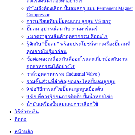
ถังแรงดันน้ำต้องทำอย่างไร
ทำไมถึงต้องเลือก ปั้มลมสกรู แบบ Permanent Magnet
Compressor
การเปรียบเทียบปั๊มลมแบบ ลูกสูบ VS สกรู
ปั๊มลม อุปกรณ์ลม กับ งานคาร์แคร์
5 มาตราฐานสินค้าอุตสากรรม คืออะไร
รู้จักกับ “ปั๊มลม” พร้อมประโยชน์จากเครื่องปั๊มลมที่
คุณอาจไม่รู้มาก่อน
ข้อต่อทองเหลือง กันคืออะไรและเกี่ยวข้องกับงาน
อุตสาหกรรมได้อย่างไร
วาล์วอุตสาหกรรม (Industrial Valve )
รวมชิ้นส่วนที่สำคัญของอะไหล่ปั้มลมลูกสูบ
9 ข้อวิธีการแก้ไขปั๊มลมลูกสูบเบื้องต้น
9 ข้อ ที่ควรรู้ก่อนการติดตั้ง ปั๊มน้ำหอยโข่ง
น้ำมันเครื่องปั๊มลมและการเลือกใช้
วิธีชำระเงิน
ติดต่อ
หน้าหลัก