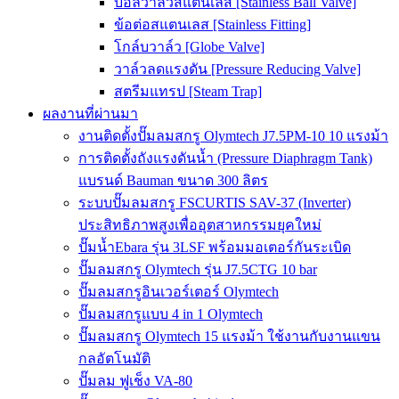
บอลวาล์วสแตนเลส [Stainless Ball Valve]
ข้อต่อสแตนเลส [Stainless Fitting]
โกล์บวาล์ว [Globe Valve]
วาล์วลดแรงดัน [Pressure Reducing Valve]
สตรีมแทรป [Steam Trap]
ผลงานที่ผ่านมา
งานติดตั้งปั๊มลมสกรู Olymtech J7.5PM-10 10 แรงม้า
การติดตั้งถังแรงดันน้ำ (Pressure Diaphragm Tank)
แบรนด์ Bauman ขนาด 300 ลิตร
ระบบปั๊มลมสกรู FSCURTIS SAV-37 (Inverter)
ประสิทธิภาพสูงเพื่ออุตสาหกรรมยุคใหม่
ปั๊มน้ำEbara รุ่น 3LSF พร้อมมอเตอร์กันระเบิด
ปั๊มลมสกรู Olymtech รุ่น J7.5CTG 10 bar
ปั๊มลมสกรูอินเวอร์เตอร์ Olymtech
ปั๊มลมสกรูแบบ 4 in 1 Olymtech
ปั๊มลมสกรู Olymtech 15 แรงม้า ใช้งานกับงานแขน
กลอัตโนมัติ
ปั๊มลม ฟูเช็ง VA-80