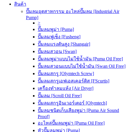
สินค้า
ปั๊มลมอุตสาหกรรม อะไหล่ปั๊มลม [Industrial Air
Pump]
>
ปั๊มลมพูม่า [Puma]
ปั๊มลมฟูเช็ง [Fusheng]
ปั๊มลมแรงดันสูง [Shangair]
ปั๊มลมสวอน [Swan]
ปั๊มลมพูม่าแบบไม่ใช้น้ำมัน [Puma Oil Free]
ปั๊มลมสวอนแบบไม่ใช้น้ำมัน [Swan Oil Free]
ปั๊มลมสกรู [Olymtech Screw]
ปั๊มลมสกรูเอฟเอสเคอร์ติส [FScurtis]
เครื่องทำลมแห้ง [Air Dryer]
ปั๊มลม [Scroll Oil Free]
ปั๊มลมสกรูอินเวอร์เตอร์ [Olymtech]
ปั๊มลมชนิดเก็บเสียงพูม่า [Puma Air Sound
Proof]
อะไหล่ปั๊มลมพูม่า [Puma Oil Free]
หัวปั๊มลมพูม่า [Puma]