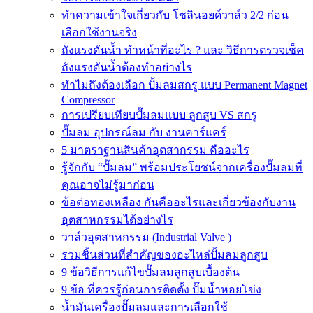
ทำความเข้าใจเกี่ยวกับ โซลินอยด์วาล์ว 2/2 ก่อน
เลือกใช้งานจริง
ถังแรงดันน้ำ ทำหน้าที่อะไร ? และ วิธีการตรวจเช็ค
ถังแรงดันน้ำต้องทำอย่างไร
ทำไมถึงต้องเลือก ปั้มลมสกรู แบบ Permanent Magnet
Compressor
การเปรียบเทียบปั๊มลมแบบ ลูกสูบ VS สกรู
ปั๊มลม อุปกรณ์ลม กับ งานคาร์แคร์
5 มาตราฐานสินค้าอุตสากรรม คืออะไร
รู้จักกับ “ปั๊มลม” พร้อมประโยชน์จากเครื่องปั๊มลมที่
คุณอาจไม่รู้มาก่อน
ข้อต่อทองเหลือง กันคืออะไรและเกี่ยวข้องกับงาน
อุตสาหกรรมได้อย่างไร
วาล์วอุตสาหกรรม (Industrial Valve )
รวมชิ้นส่วนที่สำคัญของอะไหล่ปั้มลมลูกสูบ
9 ข้อวิธีการแก้ไขปั๊มลมลูกสูบเบื้องต้น
9 ข้อ ที่ควรรู้ก่อนการติดตั้ง ปั๊มน้ำหอยโข่ง
น้ำมันเครื่องปั๊มลมและการเลือกใช้