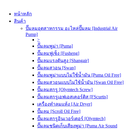
หน้าหลัก
สินค้า
ปั๊มลมอุตสาหกรรม อะไหล่ปั๊มลม [Industrial Air
Pump]
>
ปั๊มลมพูม่า [Puma]
ปั๊มลมฟูเช็ง [Fusheng]
ปั๊มลมแรงดันสูง [Shangair]
ปั๊มลมสวอน [Swan]
ปั๊มลมพูม่าแบบไม่ใช้น้ำมัน [Puma Oil Free]
ปั๊มลมสวอนแบบไม่ใช้น้ำมัน [Swan Oil Free]
ปั๊มลมสกรู [Olymtech Screw]
ปั๊มลมสกรูเอฟเอสเคอร์ติส [FScurtis]
เครื่องทำลมแห้ง [Air Dryer]
ปั๊มลม [Scroll Oil Free]
ปั๊มลมสกรูอินเวอร์เตอร์ [Olymtech]
ปั๊มลมชนิดเก็บเสียงพูม่า [Puma Air Sound