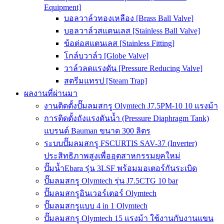
Equipment]
บอลวาล์วทองเหลือง [Brass Ball Valve]
บอลวาล์วสแตนเลส [Stainless Ball Valve]
ข้อต่อสแตนเลส [Stainless Fitting]
โกล์บวาล์ว [Globe Valve]
วาล์วลดแรงดัน [Pressure Reducing Valve]
สตรีมแทรป [Steam Trap]
ผลงานที่ผ่านมา
งานติดตั้งปั๊มลมสกรู Olymtech J7.5PM-10 10 แรงม้า
การติดตั้งถังแรงดันน้ำ (Pressure Diaphragm Tank)
แบรนด์ Bauman ขนาด 300 ลิตร
ระบบปั๊มลมสกรู FSCURTIS SAV-37 (Inverter)
ประสิทธิภาพสูงเพื่ออุตสาหกรรมยุคใหม่
ปั๊มน้ำEbara รุ่น 3LSF พร้อมมอเตอร์กันระเบิด
ปั๊มลมสกรู Olymtech รุ่น J7.5CTG 10 bar
ปั๊มลมสกรูอินเวอร์เตอร์ Olymtech
ปั๊มลมสกรูแบบ 4 in 1 Olymtech
ปั๊มลมสกรู Olymtech 15 แรงม้า ใช้งานกับงานแขน