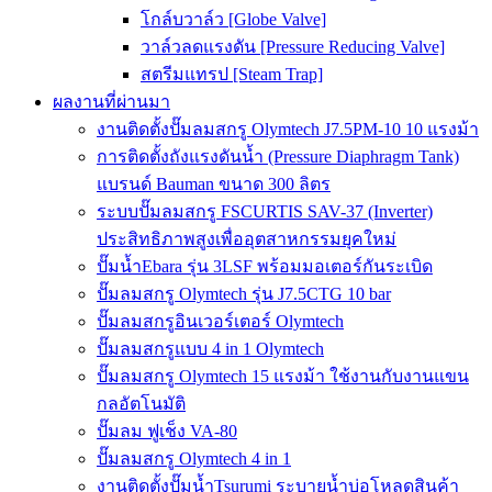
โกล์บวาล์ว [Globe Valve]
วาล์วลดแรงดัน [Pressure Reducing Valve]
สตรีมแทรป [Steam Trap]
ผลงานที่ผ่านมา
งานติดตั้งปั๊มลมสกรู Olymtech J7.5PM-10 10 แรงม้า
การติดตั้งถังแรงดันน้ำ (Pressure Diaphragm Tank)
แบรนด์ Bauman ขนาด 300 ลิตร
ระบบปั๊มลมสกรู FSCURTIS SAV-37 (Inverter)
ประสิทธิภาพสูงเพื่ออุตสาหกรรมยุคใหม่
ปั๊มน้ำEbara รุ่น 3LSF พร้อมมอเตอร์กันระเบิด
ปั๊มลมสกรู Olymtech รุ่น J7.5CTG 10 bar
ปั๊มลมสกรูอินเวอร์เตอร์ Olymtech
ปั๊มลมสกรูแบบ 4 in 1 Olymtech
ปั๊มลมสกรู Olymtech 15 แรงม้า ใช้งานกับงานแขน
กลอัตโนมัติ
ปั๊มลม ฟูเช็ง VA-80
ปั๊มลมสกรู Olymtech 4 in 1
งานติดตั้งปั๊มน้ำTsurumi ระบายน้ำบ่อโหลดสินค้า