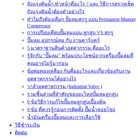
ถังแรงดันน้ำ ทำหน้าที่อะไร ? และ วิธีการตรวจเช็ค
ถังแรงดันน้ำต้องทำอย่างไร
ทำไมถึงต้องเลือก ปั้มลมสกรู แบบ Permanent Magnet
Compressor
การเปรียบเทียบปั๊มลมแบบ ลูกสูบ VS สกรู
ปั๊มลม อุปกรณ์ลม กับ งานคาร์แคร์
5 มาตราฐานสินค้าอุตสากรรม คืออะไร
รู้จักกับ “ปั๊มลม” พร้อมประโยชน์จากเครื่องปั๊มลมที่
คุณอาจไม่รู้มาก่อน
ข้อต่อทองเหลือง กันคืออะไรและเกี่ยวข้องกับงาน
อุตสาหกรรมได้อย่างไร
วาล์วอุตสาหกรรม (Industrial Valve )
รวมชิ้นส่วนที่สำคัญของอะไหล่ปั้มลมลูกสูบ
9 ข้อวิธีการแก้ไขปั๊มลมลูกสูบเบื้องต้น
9 ข้อ ที่ควรรู้ก่อนการติดตั้ง ปั๊มน้ำหอยโข่ง
น้ำมันเครื่องปั๊มลมและการเลือกใช้
วิธีชำระเงิน
ติดต่อ