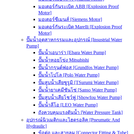
มอเตอร์กันระเบิด ABB [Explosion Proof
Motor]
มอเตอร์ซีเมนส์ [Siemens Motor]
มอเตอร์กันระเบิด Marelli [Explosion Proof
Motor]
ปั๊มน้ำอุตสาหกรรมและอุปกรณ์ [Insustrial Water
Pump]
ปั๊มน้ำเอบาร่า [Ebara Water Pump]
ปั๊มน้ำหอยโข่ง Mitsubishi
ปั๊มน้ำกรุนด์ฟอส [Grundfos Water Pump]
ปั๊มน้ำโปโล [Polo Water Pump]
ปั๊มสูบน้ำเสียซูรูมิ [TSurumi Water Pump]
ปั๊มน้ำยาเคมีซันโซ่ [Sanso Water Pump]
ปั๊มสูบน้ำเสียโชว์ฟู [Showfou Water Pump]
ปั๊มน้ำลีโอ [LEO Water Pump]
ถังควบคุมแรงดันน้ำ [Water Pressure Tank]
อุปกรณ์นิวเมติกและไฮดรอลิค [Pneumatic And
Hydraulic]
ข้อต่อ และสายลม [Connector Fitting & Tube]