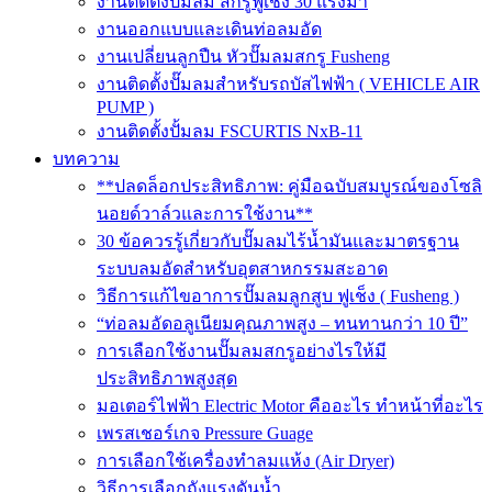
งานติดตั้งปั๊มลม สกรูฟูเช็ง 30 แรงม้า
งานออกแบบและเดินท่อลมอัด
งานเปลี่ยนลูกปืน หัวปั๊มลมสกรู Fusheng
งานติดตั้งปั๊มลมสำหรับรถบัสไฟฟ้า ( VEHICLE AIR
PUMP )
งานติดตั้งปั้มลม FSCURTIS NxB-11
บทความ
**ปลดล็อกประสิทธิภาพ: คู่มือฉบับสมบูรณ์ของโซลิ
นอยด์วาล์วและการใช้งาน**
30 ข้อควรรู้เกี่ยวกับปั๊มลมไร้น้ำมันและมาตรฐาน
ระบบลมอัดสำหรับอุตสาหกรรมสะอาด
วิธีการแก้ไขอาการปั๊มลมลูกสูบ ฟูเช็ง ( Fusheng )
“ท่อลมอัดอลูเนียมคุณภาพสูง – ทนทานกว่า 10 ปี”
การเลือกใช้งานปั๊มลมสกรูอย่างไรให้มี
ประสิทธิภาพสูงสุด
มอเตอร์ไฟฟ้า Electric Motor คืออะไร ทำหน้าที่อะไร
เพรสเชอร์เกจ Pressure Guage
การเลือกใช้เครื่องทำลมแห้ง (Air Dryer)
วิธีการเลือกถังแรงดันน้ำ