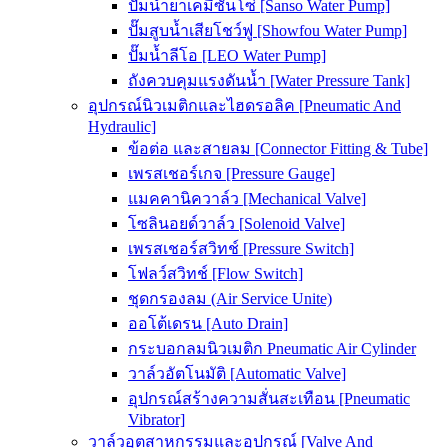
ปั๊มน้ำยาเคมีซันโซ่ [Sanso Water Pump]
ปั๊มสูบน้ำเสียโชว์ฟู [Showfou Water Pump]
ปั๊มน้ำลีโอ [LEO Water Pump]
ถังควบคุมแรงดันน้ำ [Water Pressure Tank]
อุปกรณ์นิวเมติกและไฮดรอลิค [Pneumatic And
Hydraulic]
ข้อต่อ และสายลม [Connector Fitting & Tube]
เพรสเชอร์เกจ [Pressure Gauge]
แมคคานิควาล์ว [Mechanical Valve]
โซลินอยด์วาล์ว [Solenoid Valve]
เพรสเชอร์สวิทช์ [Pressure Switch]
โฟลว์สวิทช์ [Flow Switch]
ชุดกรองลม (Air Service Unite)
ออโต้เดรน [Auto Drain]
กระบอกลมนิวเมติก Pneumatic Air Cylinder
วาล์วอัตโนมัติ [Automatic Valve]
อุปกรณ์สร้างความสั่นสะเทือน [Pneumatic
Vibrator]
วาล์วอุตสาหกรรมและอุปกรณ์ [Valve And