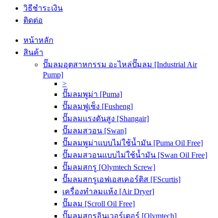
วิธีชำระเงิน
ติดต่อ
หน้าหลัก
สินค้า
ปั๊มลมอุตสาหกรรม อะไหล่ปั๊มลม [Industrial Air
Pump]
>
ปั๊มลมพูม่า [Puma]
ปั๊มลมฟูเช็ง [Fusheng]
ปั๊มลมแรงดันสูง [Shangair]
ปั๊มลมสวอน [Swan]
ปั๊มลมพูม่าแบบไม่ใช้น้ำมัน [Puma Oil Free]
ปั๊มลมสวอนแบบไม่ใช้น้ำมัน [Swan Oil Free]
ปั๊มลมสกรู [Olymtech Screw]
ปั๊มลมสกรูเอฟเอสเคอร์ติส [FScurtis]
เครื่องทำลมแห้ง [Air Dryer]
ปั๊มลม [Scroll Oil Free]
ปั๊มลมสกรูอินเวอร์เตอร์ [Olymtech]