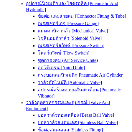
อุปกรณ์นิวเมติกและไฮดรอลิค [Pneumatic And
Hydraulic]
ข้อต่อ และสายลม [Connector Fitting & Tube]
เพรสเชอร์เกจ [Pressure Gauge]
แมคคานิควาล์ว [Mechanical Valve]
โซลินอยด์วาล์ว [Solenoid Valve]
เพรสเชอร์สวิทช์ [Pressure Switch]
โฟลว์สวิทช์ [Flow Switch]
ชุดกรองลม (Air Service Unite)
ออโต้เดรน [Auto Drain]
กระบอกลมนิวเมติก Pneumatic Air Cylinder
วาล์วอัตโนมัติ [Automatic Valve]
อุปกรณ์สร้างความสั่นสะเทือน [Pneumatic
Vibrator]
วาล์วอุตสาหกรรมและอุปกรณ์ [Valve And
Equipment]
บอลวาล์วทองเหลือง [Brass Ball Valve]
บอลวาล์วสแตนเลส [Stainless Ball Valve]
ข้อต่อสแตนเลส [Stainless Fitting]