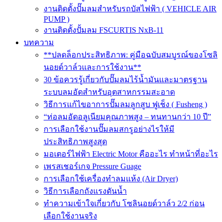
งานติดตั้งปั๊มลมสำหรับรถบัสไฟฟ้า ( VEHICLE AIR
PUMP )
งานติดตั้งปั้มลม FSCURTIS NxB-11
บทความ
**ปลดล็อกประสิทธิภาพ: คู่มือฉบับสมบูรณ์ของโซลิ
นอยด์วาล์วและการใช้งาน**
30 ข้อควรรู้เกี่ยวกับปั๊มลมไร้น้ำมันและมาตรฐาน
ระบบลมอัดสำหรับอุตสาหกรรมสะอาด
วิธีการแก้ไขอาการปั๊มลมลูกสูบ ฟูเช็ง ( Fusheng )
“ท่อลมอัดอลูเนียมคุณภาพสูง – ทนทานกว่า 10 ปี”
การเลือกใช้งานปั๊มลมสกรูอย่างไรให้มี
ประสิทธิภาพสูงสุด
มอเตอร์ไฟฟ้า Electric Motor คืออะไร ทำหน้าที่อะไร
เพรสเชอร์เกจ Pressure Guage
การเลือกใช้เครื่องทำลมแห้ง (Air Dryer)
วิธีการเลือกถังแรงดันน้ำ
ทำความเข้าใจเกี่ยวกับ โซลินอยด์วาล์ว 2/2 ก่อน
เลือกใช้งานจริง