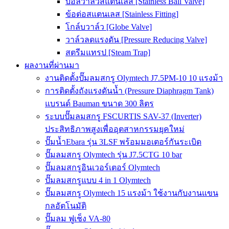
บอลวาล์วสแตนเลส [Stainless Ball Valve]
ข้อต่อสแตนเลส [Stainless Fitting]
โกล์บวาล์ว [Globe Valve]
วาล์วลดแรงดัน [Pressure Reducing Valve]
สตรีมแทรป [Steam Trap]
ผลงานที่ผ่านมา
งานติดตั้งปั๊มลมสกรู Olymtech J7.5PM-10 10 แรงม้า
การติดตั้งถังแรงดันน้ำ (Pressure Diaphragm Tank)
แบรนด์ Bauman ขนาด 300 ลิตร
ระบบปั๊มลมสกรู FSCURTIS SAV-37 (Inverter)
ประสิทธิภาพสูงเพื่ออุตสาหกรรมยุคใหม่
ปั๊มน้ำEbara รุ่น 3LSF พร้อมมอเตอร์กันระเบิด
ปั๊มลมสกรู Olymtech รุ่น J7.5CTG 10 bar
ปั๊มลมสกรูอินเวอร์เตอร์ Olymtech
ปั๊มลมสกรูแบบ 4 in 1 Olymtech
ปั๊มลมสกรู Olymtech 15 แรงม้า ใช้งานกับงานแขน
กลอัตโนมัติ
ปั๊มลม ฟูเช็ง VA-80