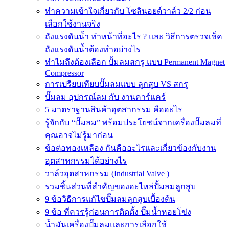
ทำความเข้าใจเกี่ยวกับ โซลินอยด์วาล์ว 2/2 ก่อน
เลือกใช้งานจริง
ถังแรงดันน้ำ ทำหน้าที่อะไร ? และ วิธีการตรวจเช็ค
ถังแรงดันน้ำต้องทำอย่างไร
ทำไมถึงต้องเลือก ปั้มลมสกรู แบบ Permanent Magnet
Compressor
การเปรียบเทียบปั๊มลมแบบ ลูกสูบ VS สกรู
ปั๊มลม อุปกรณ์ลม กับ งานคาร์แคร์
5 มาตราฐานสินค้าอุตสากรรม คืออะไร
รู้จักกับ “ปั๊มลม” พร้อมประโยชน์จากเครื่องปั๊มลมที่
คุณอาจไม่รู้มาก่อน
ข้อต่อทองเหลือง กันคืออะไรและเกี่ยวข้องกับงาน
อุตสาหกรรมได้อย่างไร
วาล์วอุตสาหกรรม (Industrial Valve )
รวมชิ้นส่วนที่สำคัญของอะไหล่ปั้มลมลูกสูบ
9 ข้อวิธีการแก้ไขปั๊มลมลูกสูบเบื้องต้น
9 ข้อ ที่ควรรู้ก่อนการติดตั้ง ปั๊มน้ำหอยโข่ง
น้ำมันเครื่องปั๊มลมและการเลือกใช้