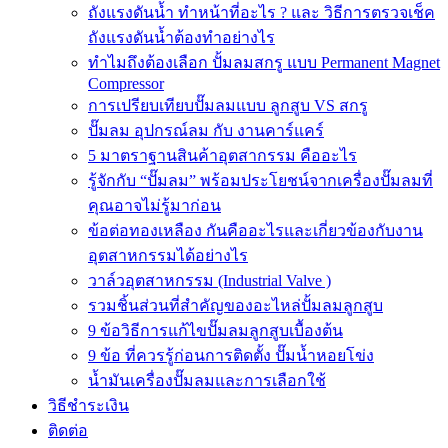
ถังแรงดันน้ำ ทำหน้าที่อะไร ? และ วิธีการตรวจเช็ค
ถังแรงดันน้ำต้องทำอย่างไร
ทำไมถึงต้องเลือก ปั้มลมสกรู แบบ Permanent Magnet
Compressor
การเปรียบเทียบปั๊มลมแบบ ลูกสูบ VS สกรู
ปั๊มลม อุปกรณ์ลม กับ งานคาร์แคร์
5 มาตราฐานสินค้าอุตสากรรม คืออะไร
รู้จักกับ “ปั๊มลม” พร้อมประโยชน์จากเครื่องปั๊มลมที่
คุณอาจไม่รู้มาก่อน
ข้อต่อทองเหลือง กันคืออะไรและเกี่ยวข้องกับงาน
อุตสาหกรรมได้อย่างไร
วาล์วอุตสาหกรรม (Industrial Valve )
รวมชิ้นส่วนที่สำคัญของอะไหล่ปั้มลมลูกสูบ
9 ข้อวิธีการแก้ไขปั๊มลมลูกสูบเบื้องต้น
9 ข้อ ที่ควรรู้ก่อนการติดตั้ง ปั๊มน้ำหอยโข่ง
น้ำมันเครื่องปั๊มลมและการเลือกใช้
วิธีชำระเงิน
ติดต่อ