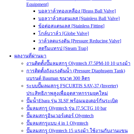
Equipment]
บอลวาล์วทองเหลือง [Brass Ball Valve]
บอลวาล์วสแตนเลส [Stainless Ball Valve]
ข้อต่อสแตนเลส [Stainless Fitting]
โกล์บวาล์ว [Globe Valve]
วาล์วลดแรงดัน [Pressure Reducing Valve]
สตรีมแทรป [Steam Trap]
ผลงานที่ผ่านมา
งานติดตั้งปั๊มลมสกรู Olymtech J7.5PM-10 10 แรงม้า
การติดตั้งถังแรงดันน้ำ (Pressure Diaphragm Tank)
แบรนด์ Bauman ขนาด 300 ลิตร
ระบบปั๊มลมสกรู FSCURTIS SAV-37 (Inverter)
ประสิทธิภาพสูงเพื่ออุตสาหกรรมยุคใหม่
ปั๊มน้ำEbara รุ่น 3LSF พร้อมมอเตอร์กันระเบิด
ปั๊มลมสกรู Olymtech รุ่น J7.5CTG 10 bar
ปั๊มลมสกรูอินเวอร์เตอร์ Olymtech
ปั๊มลมสกรูแบบ 4 in 1 Olymtech
ปั๊มลมสกรู Olymtech 15 แรงม้า ใช้งานกับงานแขน