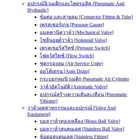
อุปกรณ์นิวเมติกและไฮดรอลิค [Pneumatic And
Hydraulic]
ข้อต่อ และสายลม [Connector Fitting & Tube]
เพรสเชอร์เกจ [Pressure Gauge]
แมคคานิควาล์ว [Mechanical Valve]
โซลินอยด์วาล์ว [Solenoid Valve]
เพรสเชอร์สวิทช์ [Pressure Switch]
โฟลว์สวิทช์ [Flow Switch]
ชุดกรองลม (Air Service Unite)
ออโต้เดรน [Auto Drain]
กระบอกลมนิวเมติก Pneumatic Air Cylinder
วาล์วอัตโนมัติ [Automatic Valve]
อุปกรณ์สร้างความสั่นสะเทือน [Pneumatic
Vibrator]
วาล์วอุตสาหกรรมและอุปกรณ์ [Valve And
Equipment]
บอลวาล์วทองเหลือง [Brass Ball Valve]
บอลวาล์วสแตนเลส [Stainless Ball Valve]
ข้อต่อสแตนเลส [Stainless Fitting]