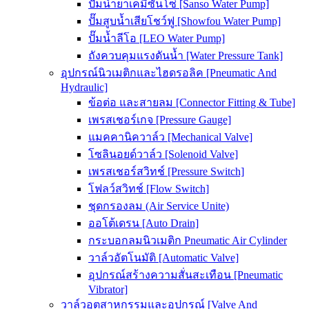
ปั๊มน้ำยาเคมีซันโซ่ [Sanso Water Pump]
ปั๊มสูบน้ำเสียโชว์ฟู [Showfou Water Pump]
ปั๊มน้ำลีโอ [LEO Water Pump]
ถังควบคุมแรงดันน้ำ [Water Pressure Tank]
อุปกรณ์นิวเมติกและไฮดรอลิค [Pneumatic And
Hydraulic]
ข้อต่อ และสายลม [Connector Fitting & Tube]
เพรสเชอร์เกจ [Pressure Gauge]
แมคคานิควาล์ว [Mechanical Valve]
โซลินอยด์วาล์ว [Solenoid Valve]
เพรสเชอร์สวิทช์ [Pressure Switch]
โฟลว์สวิทช์ [Flow Switch]
ชุดกรองลม (Air Service Unite)
ออโต้เดรน [Auto Drain]
กระบอกลมนิวเมติก Pneumatic Air Cylinder
วาล์วอัตโนมัติ [Automatic Valve]
อุปกรณ์สร้างความสั่นสะเทือน [Pneumatic
Vibrator]
วาล์วอุตสาหกรรมและอุปกรณ์ [Valve And