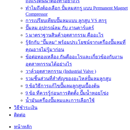
ถังแรงดันน้ำต้องทำอย่างไร
ทำไมถึงต้องเลือก ปั้มลมสกรู แบบ Permanent Magnet
Compressor
การเปรียบเทียบปั๊มลมแบบ ลูกสูบ VS สกรู
ปั๊มลม อุปกรณ์ลม กับ งานคาร์แคร์
5 มาตราฐานสินค้าอุตสากรรม คืออะไร
รู้จักกับ “ปั๊มลม” พร้อมประโยชน์จากเครื่องปั๊มลมที่
คุณอาจไม่รู้มาก่อน
ข้อต่อทองเหลือง กันคืออะไรและเกี่ยวข้องกับงาน
อุตสาหกรรมได้อย่างไร
วาล์วอุตสาหกรรม (Industrial Valve )
รวมชิ้นส่วนที่สำคัญของอะไหล่ปั้มลมลูกสูบ
9 ข้อวิธีการแก้ไขปั๊มลมลูกสูบเบื้องต้น
9 ข้อ ที่ควรรู้ก่อนการติดตั้ง ปั๊มน้ำหอยโข่ง
น้ำมันเครื่องปั๊มลมและการเลือกใช้
วิธีชำระเงิน
ติดต่อ
หน้าหลัก