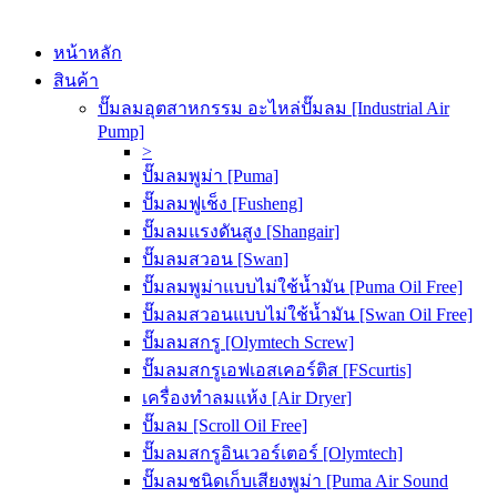
หน้าหลัก
สินค้า
ปั๊มลมอุตสาหกรรม อะไหล่ปั๊มลม [Industrial Air
Pump]
>
ปั๊มลมพูม่า [Puma]
ปั๊มลมฟูเช็ง [Fusheng]
ปั๊มลมแรงดันสูง [Shangair]
ปั๊มลมสวอน [Swan]
ปั๊มลมพูม่าแบบไม่ใช้น้ำมัน [Puma Oil Free]
ปั๊มลมสวอนแบบไม่ใช้น้ำมัน [Swan Oil Free]
ปั๊มลมสกรู [Olymtech Screw]
ปั๊มลมสกรูเอฟเอสเคอร์ติส [FScurtis]
เครื่องทำลมแห้ง [Air Dryer]
ปั๊มลม [Scroll Oil Free]
ปั๊มลมสกรูอินเวอร์เตอร์ [Olymtech]
ปั๊มลมชนิดเก็บเสียงพูม่า [Puma Air Sound