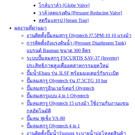
โกล์บวาล์ว [Globe Valve]
วาล์วลดแรงดัน [Pressure Reducing Valve]
สตรีมแทรป [Steam Trap]
ผลงานที่ผ่านมา
งานติดตั้งปั๊มลมสกรู Olymtech J7.5PM-10 10 แรงม้า
การติดตั้งถังแรงดันน้ำ (Pressure Diaphragm Tank)
แบรนด์ Bauman ขนาด 300 ลิตร
ระบบปั๊มลมสกรู FSCURTIS SAV-37 (Inverter)
ประสิทธิภาพสูงเพื่ออุตสาหกรรมยุคใหม่
ปั๊มน้ำEbara รุ่น 3LSF พร้อมมอเตอร์กันระเบิด
ปั๊มลมสกรู Olymtech รุ่น J7.5CTG 10 bar
ปั๊มลมสกรูอินเวอร์เตอร์ Olymtech
ปั๊มลมสกรูแบบ 4 in 1 Olymtech
ปั๊มลมสกรู Olymtech 15 แรงม้า ใช้งานกับงานแขน
กลอัตโนมัติ
ปั๊มลม ฟูเช็ง VA-80
ปั๊มลมสกรู Olymtech 4 in 1
งานติดตั้งปั๊มน้ำTsurumi ระบายน้ำบ่อโหลดสินค้า