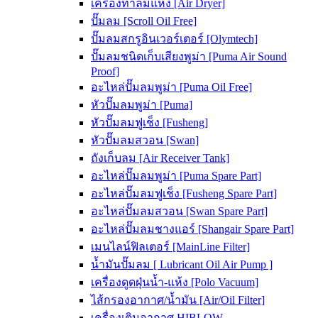
เครื่องทำลมแห้ง [Air Dryer]
ปั๊มลม [Scroll Oil Free]
ปั๊มลมสกรูอินเวอร์เตอร์ [Olymtech]
ปั๊มลมชนิดเก็บเสียงพูม่า [Puma Air Sound
Proof]
อะไหล่ปั๊มลมพูม่า [Puma Oil Free]
หัวปั๊มลมพูม่า [Puma]
หัวปั๊มลมฟูเช็ง [Fusheng]
หัวปั๊มลมสวอน [Swan]
ถังเก็บลม [Air Receiver Tank]
อะไหล่ปั๊มลมพูม่า [Puma Spare Part]
อะไหล่ปั๊มลมฟูเช็ง [Fusheng Spare Part]
อะไหล่ปั๊มลมสวอน [Swan Spare Part]
อะไหล่ปั๊มลมชางแอร์ [Shangair Spare Part]
เมนไลน์ฟิลเตอร์ [MainLine Filter]
น้ำมันปั๊มลม [ Lubricant Oil Air Pump ]
เครื่องดูดฝุ่นน้ำ-แห้ง [Polo Vacuum]
ไส้กรองอากาศ/น้ำมัน [Air/Oil Filter]
เครื่องเติมอากาศ HIBLOW