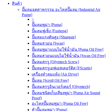
สินค้า
ปั๊มลมอุตสาหกรรม อะไหล่ปั๊มลม [Industrial Air
Pump]
>
ปั๊มลมพูม่า [Puma]
ปั๊มลมฟูเช็ง [Fusheng]
ปั๊มลมแรงดันสูง [Shangair]
ปั๊มลมสวอน [Swan]
ปั๊มลมพูม่าแบบไม่ใช้น้ำมัน [Puma Oil Free]
ปั๊มลมสวอนแบบไม่ใช้น้ำมัน [Swan Oil Free]
ปั๊มลมสกรู [Olymtech Screw]
ปั๊มลมสกรูเอฟเอสเคอร์ติส [FScurtis]
เครื่องทำลมแห้ง [Air Dryer]
ปั๊มลม [Scroll Oil Free]
ปั๊มลมสกรูอินเวอร์เตอร์ [Olymtech]
ปั๊มลมชนิดเก็บเสียงพูม่า [Puma Air Sound
Proof]
อะไหล่ปั๊มลมพูม่า [Puma Oil Free]
หัวปั๊มลมพูม่า [Puma]