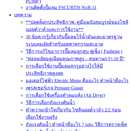
PUMP )
งานติดตั้งปั้มลม FSCURTIS NxB-11
บทความ
**ปลดล็อกประสิทธิภาพ: คู่มือฉบับสมบูรณ์ของโซลิ
นอยด์วาล์วและการใช้งาน**
30 ข้อควรรู้เกี่ยวกับปั๊มลมไร้น้ำมันและมาตรฐาน
ระบบลมอัดสำหรับอุตสาหกรรมสะอาด
วิธีการแก้ไขอาการปั๊มลมลูกสูบ ฟูเช็ง ( Fusheng )
“ท่อลมอัดอลูเนียมคุณภาพสูง – ทนทานกว่า 10 ปี”
การเลือกใช้งานปั๊มลมสกรูอย่างไรให้มี
ประสิทธิภาพสูงสุด
มอเตอร์ไฟฟ้า Electric Motor คืออะไร ทำหน้าที่อะไร
เพรสเชอร์เกจ Pressure Guage
การเลือกใช้เครื่องทำลมแห้ง (Air Dryer)
วิธีการเลือกถังแรงดันน้ำ
ทำความเข้าใจเกี่ยวกับ โซลินอยด์วาล์ว 2/2 ก่อน
เลือกใช้งานจริง
ถังแรงดันน้ำ ทำหน้าที่อะไร ? และ วิธีการตรวจเช็ค