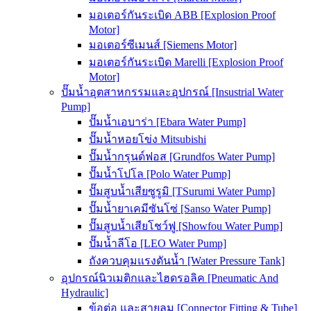
มอเตอร์กันระเบิด ABB [Explosion Proof
Motor]
มอเตอร์ซีเมนส์ [Siemens Motor]
มอเตอร์กันระเบิด Marelli [Explosion Proof
Motor]
ปั๊มน้ำอุตสาหกรรมและอุปกรณ์ [Insustrial Water
Pump]
ปั๊มน้ำเอบาร่า [Ebara Water Pump]
ปั๊มน้ำหอยโข่ง Mitsubishi
ปั๊มน้ำกรุนด์ฟอส [Grundfos Water Pump]
ปั๊มน้ำโปโล [Polo Water Pump]
ปั๊มสูบน้ำเสียซูรูมิ [TSurumi Water Pump]
ปั๊มน้ำยาเคมีซันโซ่ [Sanso Water Pump]
ปั๊มสูบน้ำเสียโชว์ฟู [Showfou Water Pump]
ปั๊มน้ำลีโอ [LEO Water Pump]
ถังควบคุมแรงดันน้ำ [Water Pressure Tank]
อุปกรณ์นิวเมติกและไฮดรอลิค [Pneumatic And
Hydraulic]
ข้อต่อ และสายลม [Connector Fitting & Tube]