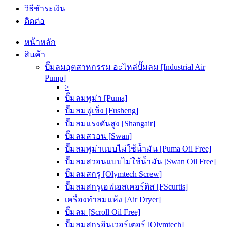
วิธีชำระเงิน
ติดต่อ
หน้าหลัก
สินค้า
ปั๊มลมอุตสาหกรรม อะไหล่ปั๊มลม [Industrial Air
Pump]
>
ปั๊มลมพูม่า [Puma]
ปั๊มลมฟูเช็ง [Fusheng]
ปั๊มลมแรงดันสูง [Shangair]
ปั๊มลมสวอน [Swan]
ปั๊มลมพูม่าแบบไม่ใช้น้ำมัน [Puma Oil Free]
ปั๊มลมสวอนแบบไม่ใช้น้ำมัน [Swan Oil Free]
ปั๊มลมสกรู [Olymtech Screw]
ปั๊มลมสกรูเอฟเอสเคอร์ติส [FScurtis]
เครื่องทำลมแห้ง [Air Dryer]
ปั๊มลม [Scroll Oil Free]
ปั๊มลมสกรูอินเวอร์เตอร์ [Olymtech]