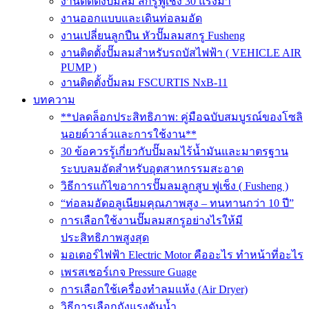
งานติดตั้งปั๊มลม สกรูฟูเช็ง 30 แรงม้า
งานออกแบบและเดินท่อลมอัด
งานเปลี่ยนลูกปืน หัวปั๊มลมสกรู Fusheng
งานติดตั้งปั๊มลมสำหรับรถบัสไฟฟ้า ( VEHICLE AIR
PUMP )
งานติดตั้งปั้มลม FSCURTIS NxB-11
บทความ
**ปลดล็อกประสิทธิภาพ: คู่มือฉบับสมบูรณ์ของโซลิ
นอยด์วาล์วและการใช้งาน**
30 ข้อควรรู้เกี่ยวกับปั๊มลมไร้น้ำมันและมาตรฐาน
ระบบลมอัดสำหรับอุตสาหกรรมสะอาด
วิธีการแก้ไขอาการปั๊มลมลูกสูบ ฟูเช็ง ( Fusheng )
“ท่อลมอัดอลูเนียมคุณภาพสูง – ทนทานกว่า 10 ปี”
การเลือกใช้งานปั๊มลมสกรูอย่างไรให้มี
ประสิทธิภาพสูงสุด
มอเตอร์ไฟฟ้า Electric Motor คืออะไร ทำหน้าที่อะไร
เพรสเชอร์เกจ Pressure Guage
การเลือกใช้เครื่องทำลมแห้ง (Air Dryer)
วิธีการเลือกถังแรงดันน้ำ