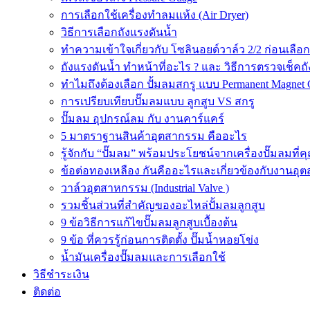
การเลือกใช้เครื่องทำลมแห้ง (Air Dryer)
วิธีการเลือกถังแรงดันน้ำ
ทำความเข้าใจเกี่ยวกับ โซลินอยด์วาล์ว 2/2 ก่อนเลือ
ถังแรงดันน้ำ ทำหน้าที่อะไร ? และ วิธีการตรวจเช็คถ
ทำไมถึงต้องเลือก ปั้มลมสกรู แบบ Permanent Magnet 
การเปรียบเทียบปั๊มลมแบบ ลูกสูบ VS สกรู
ปั๊มลม อุปกรณ์ลม กับ งานคาร์แคร์
5 มาตราฐานสินค้าอุตสากรรม คืออะไร
รู้จักกับ “ปั๊มลม” พร้อมประโยชน์จากเครื่องปั๊มลมที่
ข้อต่อทองเหลือง กันคืออะไรและเกี่ยวข้องกับงานอุ
วาล์วอุตสาหกรรม (Industrial Valve )
รวมชิ้นส่วนที่สำคัญของอะไหล่ปั้มลมลูกสูบ
9 ข้อวิธีการแก้ไขปั๊มลมลูกสูบเบื้องต้น
9 ข้อ ที่ควรรู้ก่อนการติดตั้ง ปั๊มน้ำหอยโข่ง
น้ำมันเครื่องปั๊มลมและการเลือกใช้
วิธีชำระเงิน
ติดต่อ