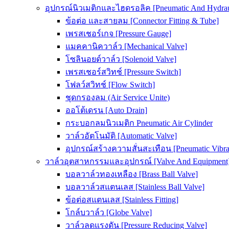
อุปกรณ์นิวเมติกและไฮดรอลิค [Pneumatic And Hydrau
ข้อต่อ และสายลม [Connector Fitting & Tube]
เพรสเชอร์เกจ [Pressure Gauge]
แมคคานิควาล์ว [Mechanical Valve]
โซลินอยด์วาล์ว [Solenoid Valve]
เพรสเชอร์สวิทช์ [Pressure Switch]
โฟลว์สวิทช์ [Flow Switch]
ชุดกรองลม (Air Service Unite)
ออโต้เดรน [Auto Drain]
กระบอกลมนิวเมติก Pneumatic Air Cylinder
วาล์วอัตโนมัติ [Automatic Valve]
อุปกรณ์สร้างความสั่นสะเทือน [Pneumatic Vibra
วาล์วอุตสาหกรรมและอุปกรณ์ [Valve And Equipment
บอลวาล์วทองเหลือง [Brass Ball Valve]
บอลวาล์วสแตนเลส [Stainless Ball Valve]
ข้อต่อสแตนเลส [Stainless Fitting]
โกล์บวาล์ว [Globe Valve]
วาล์วลดแรงดัน [Pressure Reducing Valve]