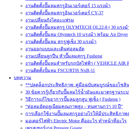
งานติดตั้งปั๊มลมสกรูอินเวอร์เตอร์ 15 แรงม้า
งานติดตั้งปั๊มลมสกรูอินเวอร์เตอร์ CY-37
งานเปลี่ยนถังไดอะแฟรม
งานติดตั้งปั๊มลมสกรู OLYMTECH OL22-8 ( 30 แรงม้า
งานติดตั้งปั๊มลม Olymtech 10 แรงม้า พร้อม Air Dryer
งานติดตั้งปั๊มลม สกรูฟูเช็ง 30 แรงม้า
งานออกแบบและเดินท่อลมอัด
งานเปลี่ยนลูกปืน หัวปั๊มลมสกรู Fusheng
งานติดตั้งปั๊มลมสำหรับรถบัสไฟฟ้า ( VEHICLE AIR 
งานติดตั้งปั้มลม FSCURTIS NxB-11
บทความ
**ปลดล็อกประสิทธิภาพ: คู่มือฉบับสมบูรณ์ของโซล
30 ข้อควรรู้เกี่ยวกับปั๊มลมไร้น้ำมันและมาตรฐา
วิธีการแก้ไขอาการปั๊มลมลูกสูบ ฟูเช็ง ( Fusheng )
“ท่อลมอัดอลูเนียมคุณภาพสูง – ทนทานกว่า 10 ปี”
การเลือกใช้งานปั๊มลมสกรูอย่างไรให้มีประสิทธิภาพส
มอเตอร์ไฟฟ้า Electric Motor คืออะไร ทำหน้าที่อะไร
เพรสเชอร์เกจ Pressure Guage