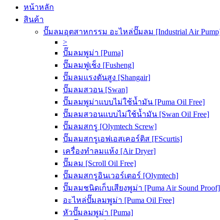
หน้าหลัก
สินค้า
ปั๊มลมอุตสาหกรรม อะไหล่ปั๊มลม [Industrial Air Pump
>
ปั๊มลมพูม่า [Puma]
ปั๊มลมฟูเช็ง [Fusheng]
ปั๊มลมแรงดันสูง [Shangair]
ปั๊มลมสวอน [Swan]
ปั๊มลมพูม่าแบบไม่ใช้น้ำมัน [Puma Oil Free]
ปั๊มลมสวอนแบบไม่ใช้น้ำมัน [Swan Oil Free]
ปั๊มลมสกรู [Olymtech Screw]
ปั๊มลมสกรูเอฟเอสเคอร์ติส [FScurtis]
เครื่องทำลมแห้ง [Air Dryer]
ปั๊มลม [Scroll Oil Free]
ปั๊มลมสกรูอินเวอร์เตอร์ [Olymtech]
ปั๊มลมชนิดเก็บเสียงพูม่า [Puma Air Sound Proof]
อะไหล่ปั๊มลมพูม่า [Puma Oil Free]
หัวปั๊มลมพูม่า [Puma]