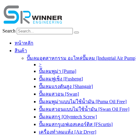
Skip
to
content
Search
หน้าหลัก
สินค้า
ปั๊มลมอุตสาหกรรม อะไหล่ปั๊มลม [Industrial Air Pump
>
ปั๊มลมพูม่า [Puma]
ปั๊มลมฟูเช็ง [Fusheng]
ปั๊มลมแรงดันสูง [Shangair]
ปั๊มลมสวอน [Swan]
ปั๊มลมพูม่าแบบไม่ใช้น้ำมัน [Puma Oil Free]
ปั๊มลมสวอนแบบไม่ใช้น้ำมัน [Swan Oil Free]
ปั๊มลมสกรู [Olymtech Screw]
ปั๊มลมสกรูเอฟเอสเคอร์ติส [FScurtis]
เครื่องทำลมแห้ง [Air Dryer]