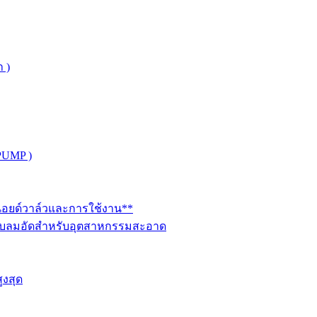
 )
PUMP )
ินอยด์วาล์วและการใช้งาน**
นระบบลมอัดสำหรับอุตสาหกรรมสะอาด
ูงสุด