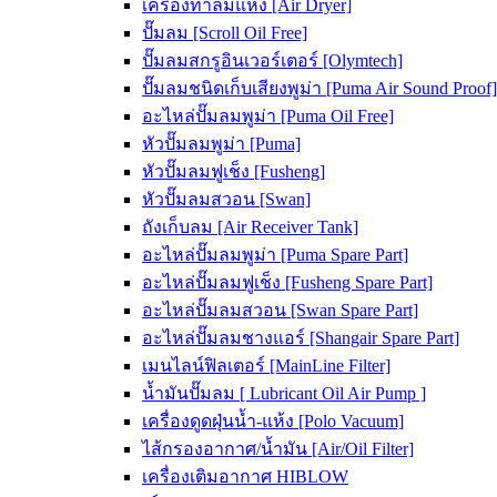
เครื่องทำลมแห้ง [Air Dryer]
ปั๊มลม [Scroll Oil Free]
ปั๊มลมสกรูอินเวอร์เตอร์ [Olymtech]
ปั๊มลมชนิดเก็บเสียงพูม่า [Puma Air Sound Proof]
อะไหล่ปั๊มลมพูม่า [Puma Oil Free]
หัวปั๊มลมพูม่า [Puma]
หัวปั๊มลมฟูเช็ง [Fusheng]
หัวปั๊มลมสวอน [Swan]
ถังเก็บลม [Air Receiver Tank]
อะไหล่ปั๊มลมพูม่า [Puma Spare Part]
อะไหล่ปั๊มลมฟูเช็ง [Fusheng Spare Part]
อะไหล่ปั๊มลมสวอน [Swan Spare Part]
อะไหล่ปั๊มลมชางแอร์ [Shangair Spare Part]
เมนไลน์ฟิลเตอร์ [MainLine Filter]
น้ำมันปั๊มลม [ Lubricant Oil Air Pump ]
เครื่องดูดฝุ่นน้ำ-แห้ง [Polo Vacuum]
ไส้กรองอากาศ/น้ำมัน [Air/Oil Filter]
เครื่องเติมอากาศ HIBLOW