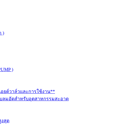
 )
PUMP )
ินอยด์วาล์วและการใช้งาน**
นระบบลมอัดสำหรับอุตสาหกรรมสะอาด
ูงสุด