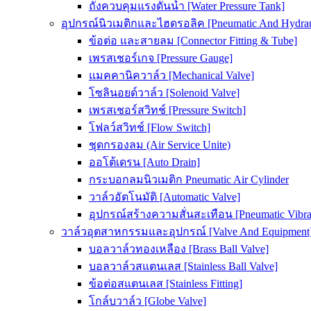
ถังควบคุมแรงดันน้ำ [Water Pressure Tank]
อุปกรณ์นิวเมติกและไฮดรอลิค [Pneumatic And Hydrau
ข้อต่อ และสายลม [Connector Fitting & Tube]
เพรสเชอร์เกจ [Pressure Gauge]
แมคคานิควาล์ว [Mechanical Valve]
โซลินอยด์วาล์ว [Solenoid Valve]
เพรสเชอร์สวิทช์ [Pressure Switch]
โฟลว์สวิทช์ [Flow Switch]
ชุดกรองลม (Air Service Unite)
ออโต้เดรน [Auto Drain]
กระบอกลมนิวเมติก Pneumatic Air Cylinder
วาล์วอัตโนมัติ [Automatic Valve]
อุปกรณ์สร้างความสั่นสะเทือน [Pneumatic Vibra
วาล์วอุตสาหกรรมและอุปกรณ์ [Valve And Equipment
บอลวาล์วทองเหลือง [Brass Ball Valve]
บอลวาล์วสแตนเลส [Stainless Ball Valve]
ข้อต่อสแตนเลส [Stainless Fitting]
โกล์บวาล์ว [Globe Valve]