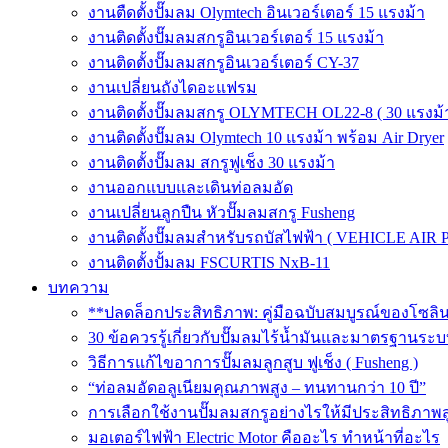
งานตืดตั้งปั๊มลม Olymtech อินเวอร์เตอร์ 15 แรงม้า
งานติดตั้งปั๊มลมสกรูอินเวอร์เตอร์ 15 แรงม้า
งานติดตั้งปั๊มลมสกรูอินเวอร์เตอร์ CY-37
งานเปลี่ยนถังไดอะแฟรม
งานติดตั้งปั๊มลมสกรู OLYMTECH OL22-8 ( 30 แรงม้า
งานติดตั้งปั๊มลม Olymtech 10 แรงม้า พร้อม Air Dryer
งานติดตั้งปั๊มลม สกรูฟูเช็ง 30 แรงม้า
งานออกแบบและเดินท่อลมอัด
งานเปลี่ยนลูกปืน หัวปั๊มลมสกรู Fusheng
งานติดตั้งปั๊มลมสำหรับรถบัสไฟฟ้า ( VEHICLE AIR 
งานติดตั้งปั้มลม FSCURTIS NxB-11
บทความ
**ปลดล็อกประสิทธิภาพ: คู่มือฉบับสมบูรณ์ของโซล
30 ข้อควรรู้เกี่ยวกับปั๊มลมไร้น้ำมันและมาตรฐา
วิธีการแก้ไขอาการปั๊มลมลูกสูบ ฟูเช็ง ( Fusheng )
“ท่อลมอัดอลูเนียมคุณภาพสูง – ทนทานกว่า 10 ปี”
การเลือกใช้งานปั๊มลมสกรูอย่างไรให้มีประสิทธิภาพส
มอเตอร์ไฟฟ้า Electric Motor คืออะไร ทำหน้าที่อะไร