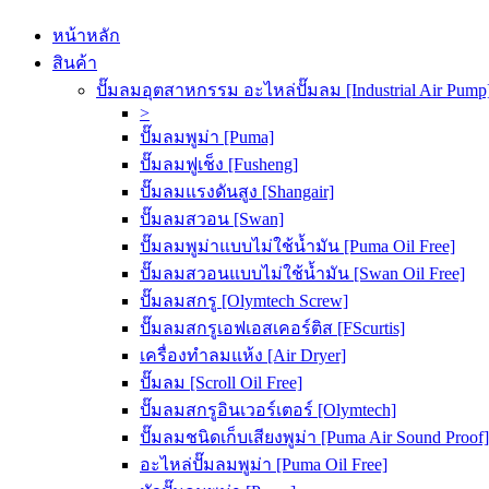
หน้าหลัก
สินค้า
ปั๊มลมอุตสาหกรรม อะไหล่ปั๊มลม [Industrial Air Pump
>
ปั๊มลมพูม่า [Puma]
ปั๊มลมฟูเช็ง [Fusheng]
ปั๊มลมแรงดันสูง [Shangair]
ปั๊มลมสวอน [Swan]
ปั๊มลมพูม่าแบบไม่ใช้น้ำมัน [Puma Oil Free]
ปั๊มลมสวอนแบบไม่ใช้น้ำมัน [Swan Oil Free]
ปั๊มลมสกรู [Olymtech Screw]
ปั๊มลมสกรูเอฟเอสเคอร์ติส [FScurtis]
เครื่องทำลมแห้ง [Air Dryer]
ปั๊มลม [Scroll Oil Free]
ปั๊มลมสกรูอินเวอร์เตอร์ [Olymtech]
ปั๊มลมชนิดเก็บเสียงพูม่า [Puma Air Sound Proof]
อะไหล่ปั๊มลมพูม่า [Puma Oil Free]