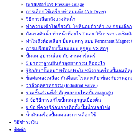
เพรสเชอร์เกจ Pressure Guage
การเลือกใช้เครื่องทำลมแห้ง (Air Dryer)
วิธีการเลือกถังแรงดันน้ำ
ทำความเข้าใจเกี่ยวกับ โซลินอยด์วาล์ว 2/2 ก่อนเลือ
ถังแรงดันน้ำ ทำหน้าที่อะไร ? และ วิธีการตรวจเช็คถ
ทำไมถึงต้องเลือก ปั้มลมสกรู แบบ Permanent Magnet 
การเปรียบเทียบปั๊มลมแบบ ลูกสูบ VS สกรู
ปั๊มลม อุปกรณ์ลม กับ งานคาร์แคร์
5 มาตราฐานสินค้าอุตสากรรม คืออะไร
รู้จักกับ “ปั๊มลม” พร้อมประโยชน์จากเครื่องปั๊มลมที่
ข้อต่อทองเหลือง กันคืออะไรและเกี่ยวข้องกับงานอุ
วาล์วอุตสาหกรรม (Industrial Valve )
รวมชิ้นส่วนที่สำคัญของอะไหล่ปั้มลมลูกสูบ
9 ข้อวิธีการแก้ไขปั๊มลมลูกสูบเบื้องต้น
9 ข้อ ที่ควรรู้ก่อนการติดตั้ง ปั๊มน้ำหอยโข่ง
น้ำมันเครื่องปั๊มลมและการเลือกใช้
วิธีชำระเงิน
ติดต่อ