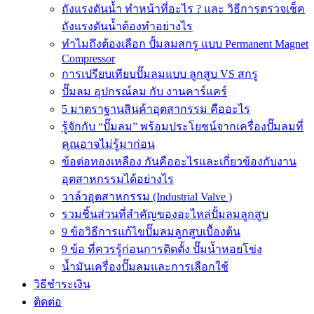
ถังแรงดันน้ำ ทำหน้าที่อะไร ? และ วิธีการตรวจเช็ค
ถังแรงดันน้ำต้องทำอย่างไร
ทำไมถึงต้องเลือก ปั้มลมสกรู แบบ Permanent Magnet
Compressor
การเปรียบเทียบปั๊มลมแบบ ลูกสูบ VS สกรู
ปั๊มลม อุปกรณ์ลม กับ งานคาร์แคร์
5 มาตราฐานสินค้าอุตสากรรม คืออะไร
รู้จักกับ “ปั๊มลม” พร้อมประโยชน์จากเครื่องปั๊มลมที่
คุณอาจไม่รู้มาก่อน
ข้อต่อทองเหลือง กันคืออะไรและเกี่ยวข้องกับงาน
อุตสาหกรรมได้อย่างไร
วาล์วอุตสาหกรรม (Industrial Valve )
รวมชิ้นส่วนที่สำคัญของอะไหล่ปั้มลมลูกสูบ
9 ข้อวิธีการแก้ไขปั๊มลมลูกสูบเบื้องต้น
9 ข้อ ที่ควรรู้ก่อนการติดตั้ง ปั๊มน้ำหอยโข่ง
น้ำมันเครื่องปั๊มลมและการเลือกใช้
วิธีชำระเงิน
ติดต่อ