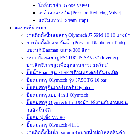
โกล์บวาล์ว [Globe Valve]
วาล์วลดแรงดัน [Pressure Reducing Valve]
สตรีมแทรป [Steam Trap]
ผลงานที่ผ่านมา
งานติดตั้งปั๊มลมสกรู Olymtech J7.5PM-10 10 แรงม้า
การติดตั้งถังแรงดันน้ำ (Pressure Diaphragm Tank)
แบรนด์ Bauman ขนาด 300 ลิตร
ระบบปั๊มลมสกรู FSCURTIS SAV-37 (Inverter)
ประสิทธิภาพสูงเพื่ออุตสาหกรรมยุคใหม่
ปั๊มน้ำEbara รุ่น 3LSF พร้อมมอเตอร์กันระเบิด
ปั๊มลมสกรู Olymtech รุ่น J7.5CTG 10 bar
ปั๊มลมสกรูอินเวอร์เตอร์ Olymtech
ปั๊มลมสกรูแบบ 4 in 1 Olymtech
ปั๊มลมสกรู Olymtech 15 แรงม้า ใช้งานกับงานแขน
กลอัตโนมัติ
ปั๊มลม ฟูเช็ง VA-80
ปั๊มลมสกรู Olymtech 4 in 1
งานติดตั้งปั๊มน้ำTsurumi ระบายน้ำบ่อโหลดสินค้า