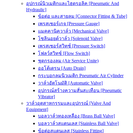
อุปกรณ์นิวเมติกและไฮดรอลิค [Pneumatic And
Hydraulic]
ข้อต่อ และสายลม [Connector Fitting & Tube]
เพรสเชอร์เกจ [Pressure Gauge]
แมคคานิควาล์ว [Mechanical Valve]
โซลินอยด์วาล์ว [Solenoid Valve]
เพรสเชอร์สวิทช์ [Pressure Switch]
โฟลว์สวิทช์ [Flow Switch]
ชุดกรองลม (Air Service Unite)
ออโต้เดรน [Auto Drain]
กระบอกลมนิวเมติก Pneumatic Air Cylinder
วาล์วอัตโนมัติ [Automatic Valve]
อุปกรณ์สร้างความสั่นสะเทือน [Pneumatic
Vibrator]
วาล์วอุตสาหกรรมและอุปกรณ์ [Valve And
Equipment]
บอลวาล์วทองเหลือง [Brass Ball Valve]
บอลวาล์วสแตนเลส [Stainless Ball Valve]
ข้อต่อสแตนเลส [Stainless Fitting]