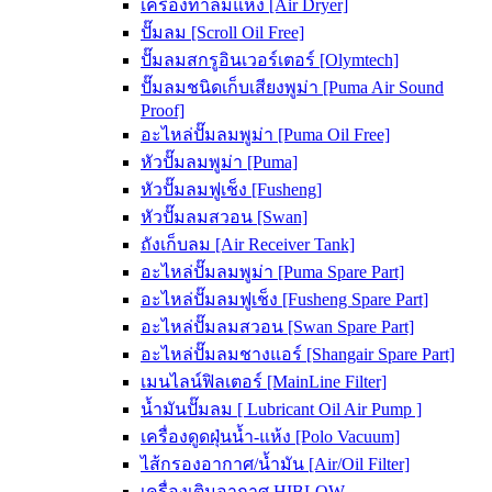
เครื่องทำลมแห้ง [Air Dryer]
ปั๊มลม [Scroll Oil Free]
ปั๊มลมสกรูอินเวอร์เตอร์ [Olymtech]
ปั๊มลมชนิดเก็บเสียงพูม่า [Puma Air Sound
Proof]
อะไหล่ปั๊มลมพูม่า [Puma Oil Free]
หัวปั๊มลมพูม่า [Puma]
หัวปั๊มลมฟูเช็ง [Fusheng]
หัวปั๊มลมสวอน [Swan]
ถังเก็บลม [Air Receiver Tank]
อะไหล่ปั๊มลมพูม่า [Puma Spare Part]
อะไหล่ปั๊มลมฟูเช็ง [Fusheng Spare Part]
อะไหล่ปั๊มลมสวอน [Swan Spare Part]
อะไหล่ปั๊มลมชางแอร์ [Shangair Spare Part]
เมนไลน์ฟิลเตอร์ [MainLine Filter]
น้ำมันปั๊มลม [ Lubricant Oil Air Pump ]
เครื่องดูดฝุ่นน้ำ-แห้ง [Polo Vacuum]
ไส้กรองอากาศ/น้ำมัน [Air/Oil Filter]
เครื่องเติมอากาศ HIBLOW