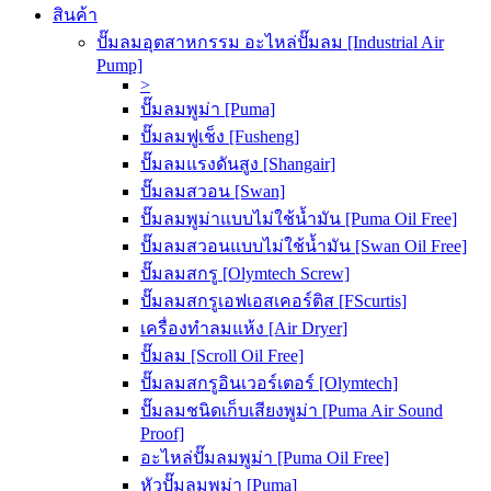
สินค้า
ปั๊มลมอุตสาหกรรม อะไหล่ปั๊มลม [Industrial Air
Pump]
>
ปั๊มลมพูม่า [Puma]
ปั๊มลมฟูเช็ง [Fusheng]
ปั๊มลมแรงดันสูง [Shangair]
ปั๊มลมสวอน [Swan]
ปั๊มลมพูม่าแบบไม่ใช้น้ำมัน [Puma Oil Free]
ปั๊มลมสวอนแบบไม่ใช้น้ำมัน [Swan Oil Free]
ปั๊มลมสกรู [Olymtech Screw]
ปั๊มลมสกรูเอฟเอสเคอร์ติส [FScurtis]
เครื่องทำลมแห้ง [Air Dryer]
ปั๊มลม [Scroll Oil Free]
ปั๊มลมสกรูอินเวอร์เตอร์ [Olymtech]
ปั๊มลมชนิดเก็บเสียงพูม่า [Puma Air Sound
Proof]
อะไหล่ปั๊มลมพูม่า [Puma Oil Free]
หัวปั๊มลมพูม่า [Puma]