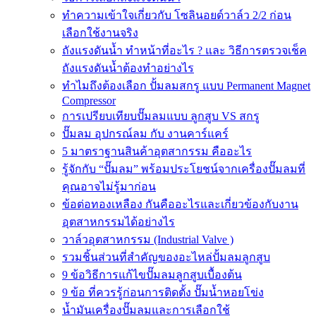
ทำความเข้าใจเกี่ยวกับ โซลินอยด์วาล์ว 2/2 ก่อน
เลือกใช้งานจริง
ถังแรงดันน้ำ ทำหน้าที่อะไร ? และ วิธีการตรวจเช็ค
ถังแรงดันน้ำต้องทำอย่างไร
ทำไมถึงต้องเลือก ปั้มลมสกรู แบบ Permanent Magnet
Compressor
การเปรียบเทียบปั๊มลมแบบ ลูกสูบ VS สกรู
ปั๊มลม อุปกรณ์ลม กับ งานคาร์แคร์
5 มาตราฐานสินค้าอุตสากรรม คืออะไร
รู้จักกับ “ปั๊มลม” พร้อมประโยชน์จากเครื่องปั๊มลมที่
คุณอาจไม่รู้มาก่อน
ข้อต่อทองเหลือง กันคืออะไรและเกี่ยวข้องกับงาน
อุตสาหกรรมได้อย่างไร
วาล์วอุตสาหกรรม (Industrial Valve )
รวมชิ้นส่วนที่สำคัญของอะไหล่ปั้มลมลูกสูบ
9 ข้อวิธีการแก้ไขปั๊มลมลูกสูบเบื้องต้น
9 ข้อ ที่ควรรู้ก่อนการติดตั้ง ปั๊มน้ำหอยโข่ง
น้ำมันเครื่องปั๊มลมและการเลือกใช้