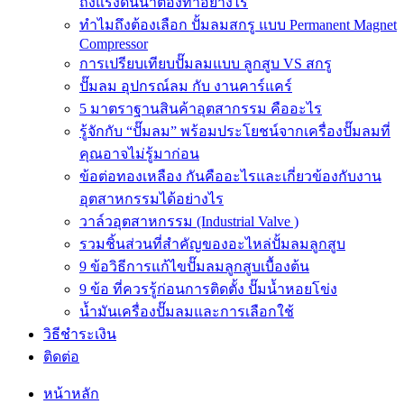
ถังแรงดันน้ำต้องทำอย่างไร
ทำไมถึงต้องเลือก ปั้มลมสกรู แบบ Permanent Magnet
Compressor
การเปรียบเทียบปั๊มลมแบบ ลูกสูบ VS สกรู
ปั๊มลม อุปกรณ์ลม กับ งานคาร์แคร์
5 มาตราฐานสินค้าอุตสากรรม คืออะไร
รู้จักกับ “ปั๊มลม” พร้อมประโยชน์จากเครื่องปั๊มลมที่
คุณอาจไม่รู้มาก่อน
ข้อต่อทองเหลือง กันคืออะไรและเกี่ยวข้องกับงาน
อุตสาหกรรมได้อย่างไร
วาล์วอุตสาหกรรม (Industrial Valve )
รวมชิ้นส่วนที่สำคัญของอะไหล่ปั้มลมลูกสูบ
9 ข้อวิธีการแก้ไขปั๊มลมลูกสูบเบื้องต้น
9 ข้อ ที่ควรรู้ก่อนการติดตั้ง ปั๊มน้ำหอยโข่ง
น้ำมันเครื่องปั๊มลมและการเลือกใช้
วิธีชำระเงิน
ติดต่อ
หน้าหลัก