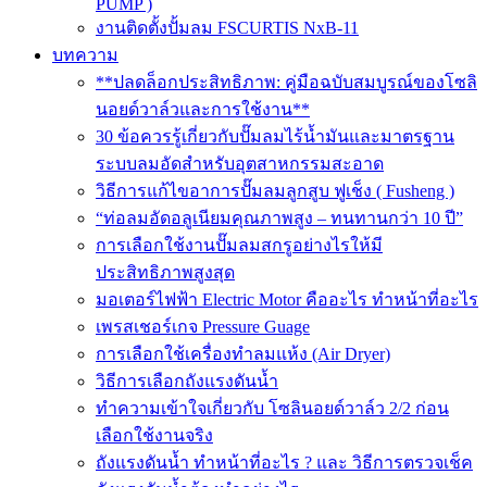
PUMP )
งานติดตั้งปั้มลม FSCURTIS NxB-11
บทความ
**ปลดล็อกประสิทธิภาพ: คู่มือฉบับสมบูรณ์ของโซลิ
นอยด์วาล์วและการใช้งาน**
30 ข้อควรรู้เกี่ยวกับปั๊มลมไร้น้ำมันและมาตรฐาน
ระบบลมอัดสำหรับอุตสาหกรรมสะอาด
วิธีการแก้ไขอาการปั๊มลมลูกสูบ ฟูเช็ง ( Fusheng )
“ท่อลมอัดอลูเนียมคุณภาพสูง – ทนทานกว่า 10 ปี”
การเลือกใช้งานปั๊มลมสกรูอย่างไรให้มี
ประสิทธิภาพสูงสุด
มอเตอร์ไฟฟ้า Electric Motor คืออะไร ทำหน้าที่อะไร
เพรสเชอร์เกจ Pressure Guage
การเลือกใช้เครื่องทำลมแห้ง (Air Dryer)
วิธีการเลือกถังแรงดันน้ำ
ทำความเข้าใจเกี่ยวกับ โซลินอยด์วาล์ว 2/2 ก่อน
เลือกใช้งานจริง
ถังแรงดันน้ำ ทำหน้าที่อะไร ? และ วิธีการตรวจเช็ค