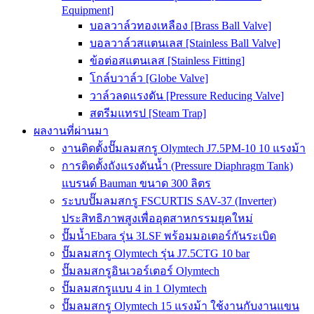
Equipment]
บอลวาล์วทองเหลือง [Brass Ball Valve]
บอลวาล์วสแตนเลส [Stainless Ball Valve]
ข้อต่อสแตนเลส [Stainless Fitting]
โกล์บวาล์ว [Globe Valve]
วาล์วลดแรงดัน [Pressure Reducing Valve]
สตรีมแทรป [Steam Trap]
ผลงานที่ผ่านมา
งานติดตั้งปั๊มลมสกรู Olymtech J7.5PM-10 10 แรงม้า
การติดตั้งถังแรงดันน้ำ (Pressure Diaphragm Tank)
แบรนด์ Bauman ขนาด 300 ลิตร
ระบบปั๊มลมสกรู FSCURTIS SAV-37 (Inverter)
ประสิทธิภาพสูงเพื่ออุตสาหกรรมยุคใหม่
ปั๊มน้ำEbara รุ่น 3LSF พร้อมมอเตอร์กันระเบิด
ปั๊มลมสกรู Olymtech รุ่น J7.5CTG 10 bar
ปั๊มลมสกรูอินเวอร์เตอร์ Olymtech
ปั๊มลมสกรูแบบ 4 in 1 Olymtech
ปั๊มลมสกรู Olymtech 15 แรงม้า ใช้งานกับงานแขน