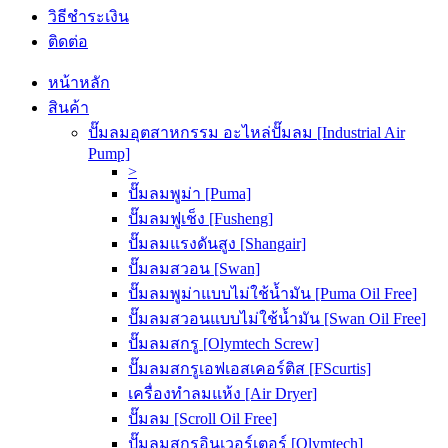
วิธีชำระเงิน
ติดต่อ
หน้าหลัก
สินค้า
ปั๊มลมอุตสาหกรรม อะไหล่ปั๊มลม [Industrial Air
Pump]
>
ปั๊มลมพูม่า [Puma]
ปั๊มลมฟูเช็ง [Fusheng]
ปั๊มลมแรงดันสูง [Shangair]
ปั๊มลมสวอน [Swan]
ปั๊มลมพูม่าแบบไม่ใช้น้ำมัน [Puma Oil Free]
ปั๊มลมสวอนแบบไม่ใช้น้ำมัน [Swan Oil Free]
ปั๊มลมสกรู [Olymtech Screw]
ปั๊มลมสกรูเอฟเอสเคอร์ติส [FScurtis]
เครื่องทำลมแห้ง [Air Dryer]
ปั๊มลม [Scroll Oil Free]
ปั๊มลมสกรูอินเวอร์เตอร์ [Olymtech]