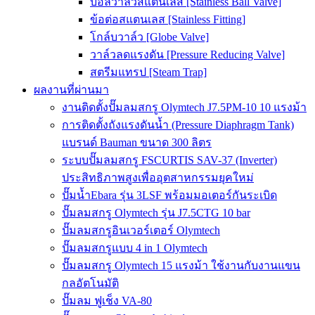
บอลวาล์วสแตนเลส [Stainless Ball Valve]
ข้อต่อสแตนเลส [Stainless Fitting]
โกล์บวาล์ว [Globe Valve]
วาล์วลดแรงดัน [Pressure Reducing Valve]
สตรีมแทรป [Steam Trap]
ผลงานที่ผ่านมา
งานติดตั้งปั๊มลมสกรู Olymtech J7.5PM-10 10 แรงม้า
การติดตั้งถังแรงดันน้ำ (Pressure Diaphragm Tank)
แบรนด์ Bauman ขนาด 300 ลิตร
ระบบปั๊มลมสกรู FSCURTIS SAV-37 (Inverter)
ประสิทธิภาพสูงเพื่ออุตสาหกรรมยุคใหม่
ปั๊มน้ำEbara รุ่น 3LSF พร้อมมอเตอร์กันระเบิด
ปั๊มลมสกรู Olymtech รุ่น J7.5CTG 10 bar
ปั๊มลมสกรูอินเวอร์เตอร์ Olymtech
ปั๊มลมสกรูแบบ 4 in 1 Olymtech
ปั๊มลมสกรู Olymtech 15 แรงม้า ใช้งานกับงานแขน
กลอัตโนมัติ
ปั๊มลม ฟูเช็ง VA-80