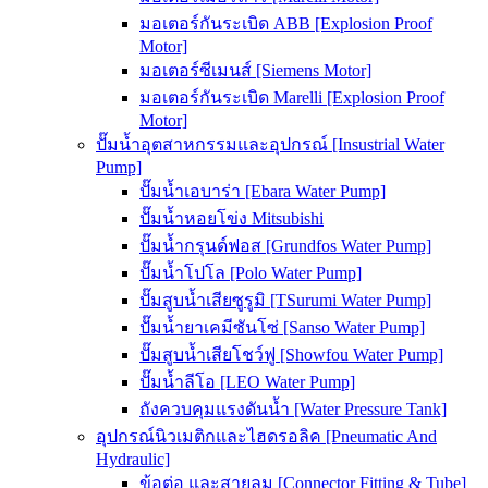
มอเตอร์กันระเบิด ABB [Explosion Proof
Motor]
มอเตอร์ซีเมนส์ [Siemens Motor]
มอเตอร์กันระเบิด Marelli [Explosion Proof
Motor]
ปั๊มน้ำอุตสาหกรรมและอุปกรณ์ [Insustrial Water
Pump]
ปั๊มน้ำเอบาร่า [Ebara Water Pump]
ปั๊มน้ำหอยโข่ง Mitsubishi
ปั๊มน้ำกรุนด์ฟอส [Grundfos Water Pump]
ปั๊มน้ำโปโล [Polo Water Pump]
ปั๊มสูบน้ำเสียซูรูมิ [TSurumi Water Pump]
ปั๊มน้ำยาเคมีซันโซ่ [Sanso Water Pump]
ปั๊มสูบน้ำเสียโชว์ฟู [Showfou Water Pump]
ปั๊มน้ำลีโอ [LEO Water Pump]
ถังควบคุมแรงดันน้ำ [Water Pressure Tank]
อุปกรณ์นิวเมติกและไฮดรอลิค [Pneumatic And
Hydraulic]
ข้อต่อ และสายลม [Connector Fitting & Tube]