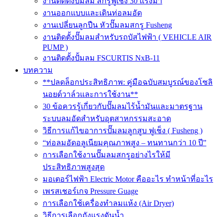
งานติดตั้งปั๊มลม สกรูฟูเช็ง 30 แรงม้า
งานออกแบบและเดินท่อลมอัด
งานเปลี่ยนลูกปืน หัวปั๊มลมสกรู Fusheng
งานติดตั้งปั๊มลมสำหรับรถบัสไฟฟ้า ( VEHICLE AIR
PUMP )
งานติดตั้งปั้มลม FSCURTIS NxB-11
บทความ
**ปลดล็อกประสิทธิภาพ: คู่มือฉบับสมบูรณ์ของโซลิ
นอยด์วาล์วและการใช้งาน**
30 ข้อควรรู้เกี่ยวกับปั๊มลมไร้น้ำมันและมาตรฐาน
ระบบลมอัดสำหรับอุตสาหกรรมสะอาด
วิธีการแก้ไขอาการปั๊มลมลูกสูบ ฟูเช็ง ( Fusheng )
“ท่อลมอัดอลูเนียมคุณภาพสูง – ทนทานกว่า 10 ปี”
การเลือกใช้งานปั๊มลมสกรูอย่างไรให้มี
ประสิทธิภาพสูงสุด
มอเตอร์ไฟฟ้า Electric Motor คืออะไร ทำหน้าที่อะไร
เพรสเชอร์เกจ Pressure Guage
การเลือกใช้เครื่องทำลมแห้ง (Air Dryer)
วิธีการเลือกถังแรงดันน้ำ