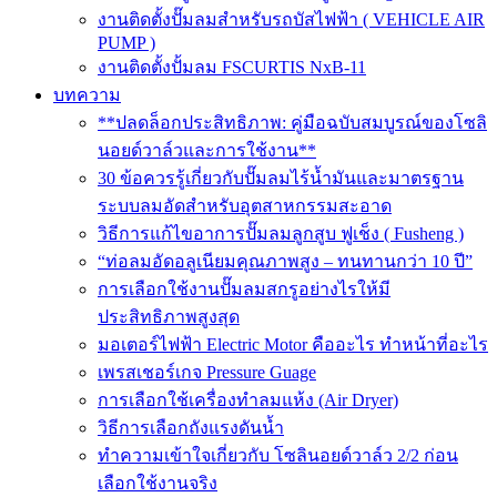
งานติดตั้งปั๊มลมสำหรับรถบัสไฟฟ้า ( VEHICLE AIR
PUMP )
งานติดตั้งปั้มลม FSCURTIS NxB-11
บทความ
**ปลดล็อกประสิทธิภาพ: คู่มือฉบับสมบูรณ์ของโซลิ
นอยด์วาล์วและการใช้งาน**
30 ข้อควรรู้เกี่ยวกับปั๊มลมไร้น้ำมันและมาตรฐาน
ระบบลมอัดสำหรับอุตสาหกรรมสะอาด
วิธีการแก้ไขอาการปั๊มลมลูกสูบ ฟูเช็ง ( Fusheng )
“ท่อลมอัดอลูเนียมคุณภาพสูง – ทนทานกว่า 10 ปี”
การเลือกใช้งานปั๊มลมสกรูอย่างไรให้มี
ประสิทธิภาพสูงสุด
มอเตอร์ไฟฟ้า Electric Motor คืออะไร ทำหน้าที่อะไร
เพรสเชอร์เกจ Pressure Guage
การเลือกใช้เครื่องทำลมแห้ง (Air Dryer)
วิธีการเลือกถังแรงดันน้ำ
ทำความเข้าใจเกี่ยวกับ โซลินอยด์วาล์ว 2/2 ก่อน
เลือกใช้งานจริง