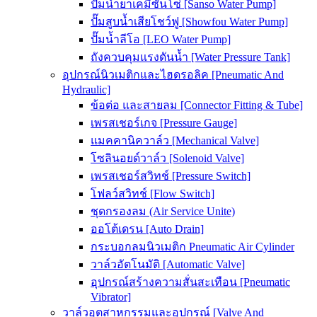
ปั๊มน้ำยาเคมีซันโซ่ [Sanso Water Pump]
ปั๊มสูบน้ำเสียโชว์ฟู [Showfou Water Pump]
ปั๊มน้ำลีโอ [LEO Water Pump]
ถังควบคุมแรงดันน้ำ [Water Pressure Tank]
อุปกรณ์นิวเมติกและไฮดรอลิค [Pneumatic And
Hydraulic]
ข้อต่อ และสายลม [Connector Fitting & Tube]
เพรสเชอร์เกจ [Pressure Gauge]
แมคคานิควาล์ว [Mechanical Valve]
โซลินอยด์วาล์ว [Solenoid Valve]
เพรสเชอร์สวิทช์ [Pressure Switch]
โฟลว์สวิทช์ [Flow Switch]
ชุดกรองลม (Air Service Unite)
ออโต้เดรน [Auto Drain]
กระบอกลมนิวเมติก Pneumatic Air Cylinder
วาล์วอัตโนมัติ [Automatic Valve]
อุปกรณ์สร้างความสั่นสะเทือน [Pneumatic
Vibrator]
วาล์วอุตสาหกรรมและอุปกรณ์ [Valve And