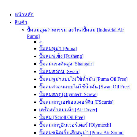
หน้าหลัก
สินค้า
ปั๊มลมอุตสาหกรรม อะไหล่ปั๊มลม [Industrial Air
Pump]
>
ปั๊มลมพูม่า [Puma]
ปั๊มลมฟูเช็ง [Fusheng]
ปั๊มลมแรงดันสูง [Shangair]
ปั๊มลมสวอน [Swan]
ปั๊มลมพูม่าแบบไม่ใช้น้ำมัน [Puma Oil Free]
ปั๊มลมสวอนแบบไม่ใช้น้ำมัน [Swan Oil Free]
ปั๊มลมสกรู [Olymtech Screw]
ปั๊มลมสกรูเอฟเอสเคอร์ติส [FScurtis]
เครื่องทำลมแห้ง [Air Dryer]
ปั๊มลม [Scroll Oil Free]
ปั๊มลมสกรูอินเวอร์เตอร์ [Olymtech]
ปั๊มลมชนิดเก็บเสียงพูม่า [Puma Air Sound