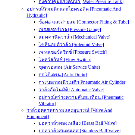
ถังควบคุมแรงดันน้ำ [Water Pressure Tank]
อุปกรณ์นิวเมติกและไฮดรอลิค [Pneumatic And
Hydraulic]
ข้อต่อ และสายลม [Connector Fitting & Tube]
เพรสเชอร์เกจ [Pressure Gauge]
แมคคานิควาล์ว [Mechanical Valve]
โซลินอยด์วาล์ว [Solenoid Valve]
เพรสเชอร์สวิทช์ [Pressure Switch]
โฟลว์สวิทช์ [Flow Switch]
ชุดกรองลม (Air Service Unite)
ออโต้เดรน [Auto Drain]
กระบอกลมนิวเมติก Pneumatic Air Cylinder
วาล์วอัตโนมัติ [Automatic Valve]
อุปกรณ์สร้างความสั่นสะเทือน [Pneumatic
Vibrator]
วาล์วอุตสาหกรรมและอุปกรณ์ [Valve And
Equipment]
บอลวาล์วทองเหลือง [Brass Ball Valve]
บอลวาล์วสแตนเลส [Stainless Ball Valve]