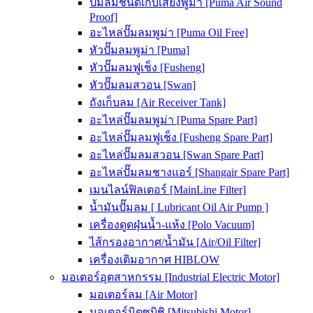
ปั๊มลมชนิดเก็บเสียงพูม่า [Puma Air Sound
Proof]
อะไหล่ปั๊มลมพูม่า [Puma Oil Free]
หัวปั๊มลมพูม่า [Puma]
หัวปั๊มลมฟูเช็ง [Fusheng]
หัวปั๊มลมสวอน [Swan]
ถังเก็บลม [Air Receiver Tank]
อะไหล่ปั๊มลมพูม่า [Puma Spare Part]
อะไหล่ปั๊มลมฟูเช็ง [Fusheng Spare Part]
อะไหล่ปั๊มลมสวอน [Swan Spare Part]
อะไหล่ปั๊มลมชางแอร์ [Shangair Spare Part]
เมนไลน์ฟิลเตอร์ [MainLine Filter]
น้ำมันปั๊มลม [ Lubricant Oil Air Pump ]
เครื่องดูดฝุ่นน้ำ-แห้ง [Polo Vacuum]
ไส้กรองอากาศ/น้ำมัน [Air/Oil Filter]
เครื่องเติมอากาศ HIBLOW
มอเตอร์อุตสาหกรรม [Industrial Electric Motor]
มอเตอร์ลม [Air Motor]
มอเตอร์มิตซูบิชิ [Mitsubishi Motor]