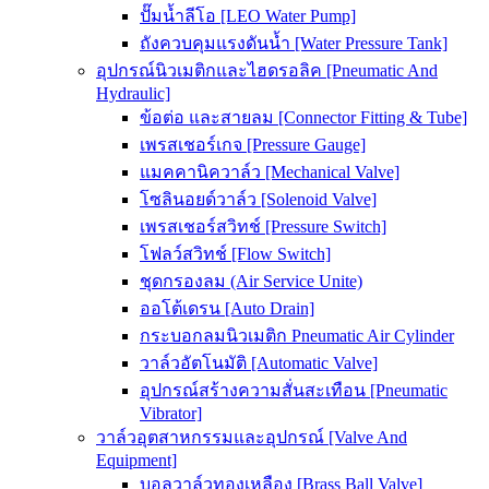
ปั๊มน้ำลีโอ [LEO Water Pump]
ถังควบคุมแรงดันน้ำ [Water Pressure Tank]
อุปกรณ์นิวเมติกและไฮดรอลิค [Pneumatic And
Hydraulic]
ข้อต่อ และสายลม [Connector Fitting & Tube]
เพรสเชอร์เกจ [Pressure Gauge]
แมคคานิควาล์ว [Mechanical Valve]
โซลินอยด์วาล์ว [Solenoid Valve]
เพรสเชอร์สวิทช์ [Pressure Switch]
โฟลว์สวิทช์ [Flow Switch]
ชุดกรองลม (Air Service Unite)
ออโต้เดรน [Auto Drain]
กระบอกลมนิวเมติก Pneumatic Air Cylinder
วาล์วอัตโนมัติ [Automatic Valve]
อุปกรณ์สร้างความสั่นสะเทือน [Pneumatic
Vibrator]
วาล์วอุตสาหกรรมและอุปกรณ์ [Valve And
Equipment]
บอลวาล์วทองเหลือง [Brass Ball Valve]