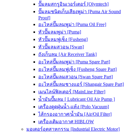
ปั๊มลมสกรูอินเวอร์เตอร์ [Olymtech]
ปั๊มลมชนิดเก็บเสียงพูม่า [Puma Air Sound
Proof]
อะไหล่ปั๊มลมพูม่า [Puma Oil Free]
หัวปั๊มลมพูม่า [Puma]
หัวปั๊มลมฟูเช็ง [Fusheng]
หัวปั๊มลมสวอน [Swan]
ถังเก็บลม [Air Receiver Tank]
อะไหล่ปั๊มลมพูม่า [Puma Spare Part]
อะไหล่ปั๊มลมฟูเช็ง [Fusheng Spare Part]
อะไหล่ปั๊มลมสวอน [Swan Spare Part]
อะไหล่ปั๊มลมชางแอร์ [Shangair Spare Part]
เมนไลน์ฟิลเตอร์ [MainLine Filter]
น้ำมันปั๊มลม [ Lubricant Oil Air Pump ]
เครื่องดูดฝุ่นน้ำ-แห้ง [Polo Vacuum]
ไส้กรองอากาศ/น้ำมัน [Air/Oil Filter]
เครื่องเติมอากาศ HIBLOW
มอเตอร์อุตสาหกรรม [Industrial Electric Motor]