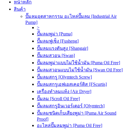
หน้าหลัก
สินค้า
ปั๊มลมอุตสาหกรรม อะไหล่ปั๊มลม [Industrial Air
Pump]
>
ปั๊มลมพูม่า [Puma]
ปั๊มลมฟูเช็ง [Fusheng]
ปั๊มลมแรงดันสูง [Shangair]
ปั๊มลมสวอน [Swan]
ปั๊มลมพูม่าแบบไม่ใช้น้ำมัน [Puma Oil Free]
ปั๊มลมสวอนแบบไม่ใช้น้ำมัน [Swan Oil Free]
ปั๊มลมสกรู [Olymtech Screw]
ปั๊มลมสกรูเอฟเอสเคอร์ติส [FScurtis]
เครื่องทำลมแห้ง [Air Dryer]
ปั๊มลม [Scroll Oil Free]
ปั๊มลมสกรูอินเวอร์เตอร์ [Olymtech]
ปั๊มลมชนิดเก็บเสียงพูม่า [Puma Air Sound
Proof]
อะไหล่ปั๊มลมพูม่า [Puma Oil Free]