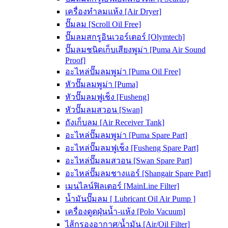
เครื่องทำลมแห้ง [Air Dryer]
ปั๊มลม [Scroll Oil Free]
ปั๊มลมสกรูอินเวอร์เตอร์ [Olymtech]
ปั๊มลมชนิดเก็บเสียงพูม่า [Puma Air Sound
Proof]
อะไหล่ปั๊มลมพูม่า [Puma Oil Free]
หัวปั๊มลมพูม่า [Puma]
หัวปั๊มลมฟูเช็ง [Fusheng]
หัวปั๊มลมสวอน [Swan]
ถังเก็บลม [Air Receiver Tank]
อะไหล่ปั๊มลมพูม่า [Puma Spare Part]
อะไหล่ปั๊มลมฟูเช็ง [Fusheng Spare Part]
อะไหล่ปั๊มลมสวอน [Swan Spare Part]
อะไหล่ปั๊มลมชางแอร์ [Shangair Spare Part]
เมนไลน์ฟิลเตอร์ [MainLine Filter]
น้ำมันปั๊มลม [ Lubricant Oil Air Pump ]
เครื่องดูดฝุ่นน้ำ-แห้ง [Polo Vacuum]
ไส้กรองอากาศ/น้ำมัน [Air/Oil Filter]