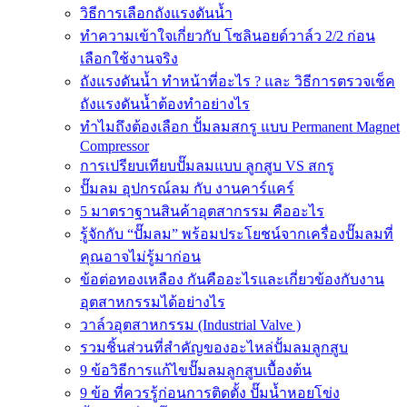
วิธีการเลือกถังแรงดันน้ำ
ทำความเข้าใจเกี่ยวกับ โซลินอยด์วาล์ว 2/2 ก่อน
เลือกใช้งานจริง
ถังแรงดันน้ำ ทำหน้าที่อะไร ? และ วิธีการตรวจเช็ค
ถังแรงดันน้ำต้องทำอย่างไร
ทำไมถึงต้องเลือก ปั้มลมสกรู แบบ Permanent Magnet
Compressor
การเปรียบเทียบปั๊มลมแบบ ลูกสูบ VS สกรู
ปั๊มลม อุปกรณ์ลม กับ งานคาร์แคร์
5 มาตราฐานสินค้าอุตสากรรม คืออะไร
รู้จักกับ “ปั๊มลม” พร้อมประโยชน์จากเครื่องปั๊มลมที่
คุณอาจไม่รู้มาก่อน
ข้อต่อทองเหลือง กันคืออะไรและเกี่ยวข้องกับงาน
อุตสาหกรรมได้อย่างไร
วาล์วอุตสาหกรรม (Industrial Valve )
รวมชิ้นส่วนที่สำคัญของอะไหล่ปั้มลมลูกสูบ
9 ข้อวิธีการแก้ไขปั๊มลมลูกสูบเบื้องต้น
9 ข้อ ที่ควรรู้ก่อนการติดตั้ง ปั๊มน้ำหอยโข่ง