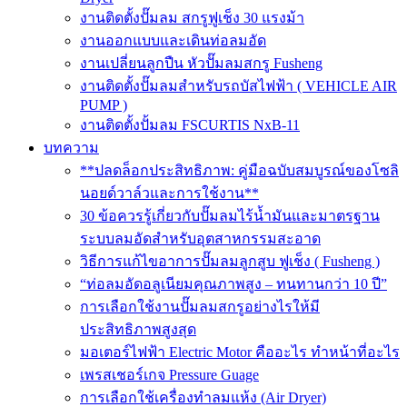
งานติดตั้งปั๊มลม สกรูฟูเช็ง 30 แรงม้า
งานออกแบบและเดินท่อลมอัด
งานเปลี่ยนลูกปืน หัวปั๊มลมสกรู Fusheng
งานติดตั้งปั๊มลมสำหรับรถบัสไฟฟ้า ( VEHICLE AIR
PUMP )
งานติดตั้งปั้มลม FSCURTIS NxB-11
บทความ
**ปลดล็อกประสิทธิภาพ: คู่มือฉบับสมบูรณ์ของโซลิ
นอยด์วาล์วและการใช้งาน**
30 ข้อควรรู้เกี่ยวกับปั๊มลมไร้น้ำมันและมาตรฐาน
ระบบลมอัดสำหรับอุตสาหกรรมสะอาด
วิธีการแก้ไขอาการปั๊มลมลูกสูบ ฟูเช็ง ( Fusheng )
“ท่อลมอัดอลูเนียมคุณภาพสูง – ทนทานกว่า 10 ปี”
การเลือกใช้งานปั๊มลมสกรูอย่างไรให้มี
ประสิทธิภาพสูงสุด
มอเตอร์ไฟฟ้า Electric Motor คืออะไร ทำหน้าที่อะไร
เพรสเชอร์เกจ Pressure Guage
การเลือกใช้เครื่องทำลมแห้ง (Air Dryer)