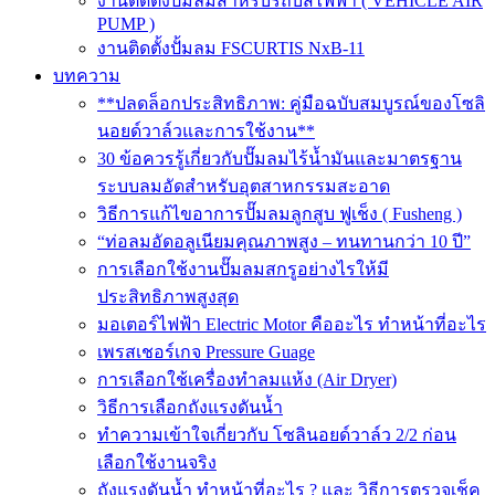
งานติดตั้งปั๊มลมสำหรับรถบัสไฟฟ้า ( VEHICLE AIR
PUMP )
งานติดตั้งปั้มลม FSCURTIS NxB-11
บทความ
**ปลดล็อกประสิทธิภาพ: คู่มือฉบับสมบูรณ์ของโซลิ
นอยด์วาล์วและการใช้งาน**
30 ข้อควรรู้เกี่ยวกับปั๊มลมไร้น้ำมันและมาตรฐาน
ระบบลมอัดสำหรับอุตสาหกรรมสะอาด
วิธีการแก้ไขอาการปั๊มลมลูกสูบ ฟูเช็ง ( Fusheng )
“ท่อลมอัดอลูเนียมคุณภาพสูง – ทนทานกว่า 10 ปี”
การเลือกใช้งานปั๊มลมสกรูอย่างไรให้มี
ประสิทธิภาพสูงสุด
มอเตอร์ไฟฟ้า Electric Motor คืออะไร ทำหน้าที่อะไร
เพรสเชอร์เกจ Pressure Guage
การเลือกใช้เครื่องทำลมแห้ง (Air Dryer)
วิธีการเลือกถังแรงดันน้ำ
ทำความเข้าใจเกี่ยวกับ โซลินอยด์วาล์ว 2/2 ก่อน
เลือกใช้งานจริง
ถังแรงดันน้ำ ทำหน้าที่อะไร ? และ วิธีการตรวจเช็ค