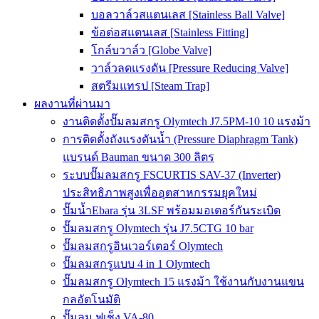
บอลวาล์วสแตนเลส [Stainless Ball Valve]
ข้อต่อสแตนเลส [Stainless Fitting]
โกล์บวาล์ว [Globe Valve]
วาล์วลดแรงดัน [Pressure Reducing Valve]
สตรีมแทรป [Steam Trap]
ผลงานที่ผ่านมา
งานติดตั้งปั๊มลมสกรู Olymtech J7.5PM-10 10 แรงม้า
การติดตั้งถังแรงดันน้ำ (Pressure Diaphragm Tank)
แบรนด์ Bauman ขนาด 300 ลิตร
ระบบปั๊มลมสกรู FSCURTIS SAV-37 (Inverter)
ประสิทธิภาพสูงเพื่ออุตสาหกรรมยุคใหม่
ปั๊มน้ำEbara รุ่น 3LSF พร้อมมอเตอร์กันระเบิด
ปั๊มลมสกรู Olymtech รุ่น J7.5CTG 10 bar
ปั๊มลมสกรูอินเวอร์เตอร์ Olymtech
ปั๊มลมสกรูแบบ 4 in 1 Olymtech
ปั๊มลมสกรู Olymtech 15 แรงม้า ใช้งานกับงานแขน
กลอัตโนมัติ
ปั๊มลม ฟูเช็ง VA-80