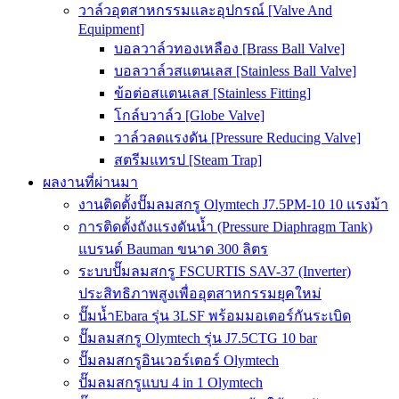
วาล์วอุตสาหกรรมและอุปกรณ์ [Valve And
Equipment]
บอลวาล์วทองเหลือง [Brass Ball Valve]
บอลวาล์วสแตนเลส [Stainless Ball Valve]
ข้อต่อสแตนเลส [Stainless Fitting]
โกล์บวาล์ว [Globe Valve]
วาล์วลดแรงดัน [Pressure Reducing Valve]
สตรีมแทรป [Steam Trap]
ผลงานที่ผ่านมา
งานติดตั้งปั๊มลมสกรู Olymtech J7.5PM-10 10 แรงม้า
การติดตั้งถังแรงดันน้ำ (Pressure Diaphragm Tank)
แบรนด์ Bauman ขนาด 300 ลิตร
ระบบปั๊มลมสกรู FSCURTIS SAV-37 (Inverter)
ประสิทธิภาพสูงเพื่ออุตสาหกรรมยุคใหม่
ปั๊มน้ำEbara รุ่น 3LSF พร้อมมอเตอร์กันระเบิด
ปั๊มลมสกรู Olymtech รุ่น J7.5CTG 10 bar
ปั๊มลมสกรูอินเวอร์เตอร์ Olymtech
ปั๊มลมสกรูแบบ 4 in 1 Olymtech