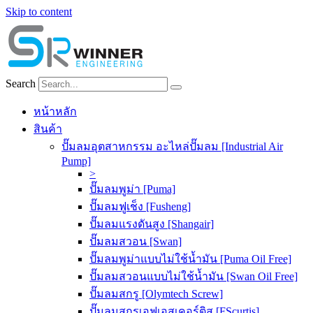
Skip to content
Search
หน้าหลัก
สินค้า
ปั๊มลมอุตสาหกรรม อะไหล่ปั๊มลม [Industrial Air
Pump]
>
ปั๊มลมพูม่า [Puma]
ปั๊มลมฟูเช็ง [Fusheng]
ปั๊มลมแรงดันสูง [Shangair]
ปั๊มลมสวอน [Swan]
ปั๊มลมพูม่าแบบไม่ใช้น้ำมัน [Puma Oil Free]
ปั๊มลมสวอนแบบไม่ใช้น้ำมัน [Swan Oil Free]
ปั๊มลมสกรู [Olymtech Screw]
ปั๊มลมสกรูเอฟเอสเคอร์ติส [FScurtis]