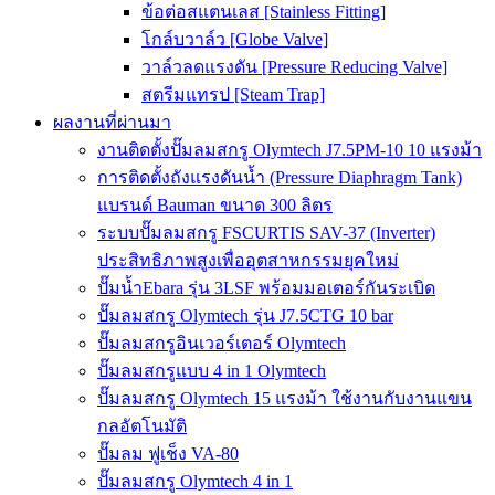
ข้อต่อสแตนเลส [Stainless Fitting]
โกล์บวาล์ว [Globe Valve]
วาล์วลดแรงดัน [Pressure Reducing Valve]
สตรีมแทรป [Steam Trap]
ผลงานที่ผ่านมา
งานติดตั้งปั๊มลมสกรู Olymtech J7.5PM-10 10 แรงม้า
การติดตั้งถังแรงดันน้ำ (Pressure Diaphragm Tank)
แบรนด์ Bauman ขนาด 300 ลิตร
ระบบปั๊มลมสกรู FSCURTIS SAV-37 (Inverter)
ประสิทธิภาพสูงเพื่ออุตสาหกรรมยุคใหม่
ปั๊มน้ำEbara รุ่น 3LSF พร้อมมอเตอร์กันระเบิด
ปั๊มลมสกรู Olymtech รุ่น J7.5CTG 10 bar
ปั๊มลมสกรูอินเวอร์เตอร์ Olymtech
ปั๊มลมสกรูแบบ 4 in 1 Olymtech
ปั๊มลมสกรู Olymtech 15 แรงม้า ใช้งานกับงานแขน
กลอัตโนมัติ
ปั๊มลม ฟูเช็ง VA-80
ปั๊มลมสกรู Olymtech 4 in 1