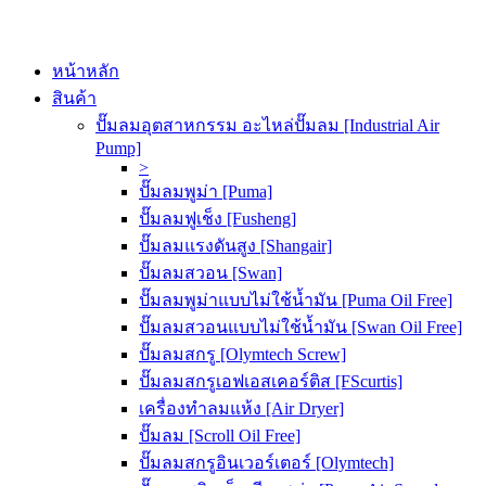
หน้าหลัก
สินค้า
ปั๊มลมอุตสาหกรรม อะไหล่ปั๊มลม [Industrial Air
Pump]
>
ปั๊มลมพูม่า [Puma]
ปั๊มลมฟูเช็ง [Fusheng]
ปั๊มลมแรงดันสูง [Shangair]
ปั๊มลมสวอน [Swan]
ปั๊มลมพูม่าแบบไม่ใช้น้ำมัน [Puma Oil Free]
ปั๊มลมสวอนแบบไม่ใช้น้ำมัน [Swan Oil Free]
ปั๊มลมสกรู [Olymtech Screw]
ปั๊มลมสกรูเอฟเอสเคอร์ติส [FScurtis]
เครื่องทำลมแห้ง [Air Dryer]
ปั๊มลม [Scroll Oil Free]
ปั๊มลมสกรูอินเวอร์เตอร์ [Olymtech]