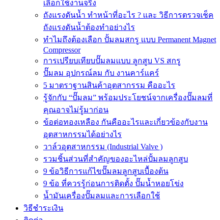
เลือกใช้งานจริง
ถังแรงดันน้ำ ทำหน้าที่อะไร ? และ วิธีการตรวจเช็ค
ถังแรงดันน้ำต้องทำอย่างไร
ทำไมถึงต้องเลือก ปั้มลมสกรู แบบ Permanent Magnet
Compressor
การเปรียบเทียบปั๊มลมแบบ ลูกสูบ VS สกรู
ปั๊มลม อุปกรณ์ลม กับ งานคาร์แคร์
5 มาตราฐานสินค้าอุตสากรรม คืออะไร
รู้จักกับ “ปั๊มลม” พร้อมประโยชน์จากเครื่องปั๊มลมที่
คุณอาจไม่รู้มาก่อน
ข้อต่อทองเหลือง กันคืออะไรและเกี่ยวข้องกับงาน
อุตสาหกรรมได้อย่างไร
วาล์วอุตสาหกรรม (Industrial Valve )
รวมชิ้นส่วนที่สำคัญของอะไหล่ปั้มลมลูกสูบ
9 ข้อวิธีการแก้ไขปั๊มลมลูกสูบเบื้องต้น
9 ข้อ ที่ควรรู้ก่อนการติดตั้ง ปั๊มน้ำหอยโข่ง
น้ำมันเครื่องปั๊มลมและการเลือกใช้
วิธีชำระเงิน