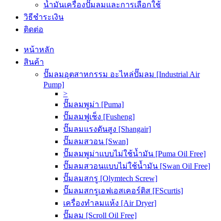
น้ำมันเครื่องปั๊มลมและการเลือกใช้
วิธีชำระเงิน
ติดต่อ
หน้าหลัก
สินค้า
ปั๊มลมอุตสาหกรรม อะไหล่ปั๊มลม [Industrial Air
Pump]
>
ปั๊มลมพูม่า [Puma]
ปั๊มลมฟูเช็ง [Fusheng]
ปั๊มลมแรงดันสูง [Shangair]
ปั๊มลมสวอน [Swan]
ปั๊มลมพูม่าแบบไม่ใช้น้ำมัน [Puma Oil Free]
ปั๊มลมสวอนแบบไม่ใช้น้ำมัน [Swan Oil Free]
ปั๊มลมสกรู [Olymtech Screw]
ปั๊มลมสกรูเอฟเอสเคอร์ติส [FScurtis]
เครื่องทำลมแห้ง [Air Dryer]
ปั๊มลม [Scroll Oil Free]