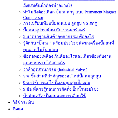
ถังแรงดันน้ำต้องทำอย่างไร
ทำไมถึงต้องเลือก ปั้มลมสกรู แบบ Permanent Magnet
Compressor
การเปรียบเทียบปั๊มลมแบบ ลูกสูบ VS สกรู
ปั๊มลม อุปกรณ์ลม กับ งานคาร์แคร์
5 มาตราฐานสินค้าอุตสากรรม คืออะไร
รู้จักกับ “ปั๊มลม” พร้อมประโยชน์จากเครื่องปั๊มลมที่
คุณอาจไม่รู้มาก่อน
ข้อต่อทองเหลือง กันคืออะไรและเกี่ยวข้องกับงาน
อุตสาหกรรมได้อย่างไร
วาล์วอุตสาหกรรม (Industrial Valve )
รวมชิ้นส่วนที่สำคัญของอะไหล่ปั้มลมลูกสูบ
9 ข้อวิธีการแก้ไขปั๊มลมลูกสูบเบื้องต้น
9 ข้อ ที่ควรรู้ก่อนการติดตั้ง ปั๊มน้ำหอยโข่ง
น้ำมันเครื่องปั๊มลมและการเลือกใช้
วิธีชำระเงิน
ติดต่อ