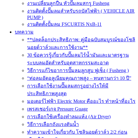
งานเปลี่ยนลูกปืน หัวปั๊มลมสกรู Fusheng
งานติดตั้งปั๊มลมสำหรับรถบัสไฟฟ้า ( VEHICLE AIR
PUMP )
งานติดตั้งปั้มลม FSCURTIS NxB-11
บทความ
**ปลดล็อกประสิทธิภาพ: คู่มือฉบับสมบูรณ์ของโซลิ
นอยด์วาล์วและการใช้งาน**
30 ข้อควรรู้เกี่ยวกับปั๊มลมไร้น้ำมันและมาตรฐาน
ระบบลมอัดสำหรับอุตสาหกรรมสะอาด
วิธีการแก้ไขอาการปั๊มลมลูกสูบ ฟูเช็ง ( Fusheng )
“ท่อลมอัดอลูเนียมคุณภาพสูง – ทนทานกว่า 10 ปี”
การเลือกใช้งานปั๊มลมสกรูอย่างไรให้มี
ประสิทธิภาพสูงสุด
มอเตอร์ไฟฟ้า Electric Motor คืออะไร ทำหน้าที่อะไร
เพรสเชอร์เกจ Pressure Guage
การเลือกใช้เครื่องทำลมแห้ง (Air Dryer)
วิธีการเลือกถังแรงดันน้ำ
ทำความเข้าใจเกี่ยวกับ โซลินอยด์วาล์ว 2/2 ก่อน