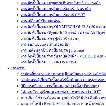
งานตืดตั้งปั๊มลม Olymtech อินเวอร์เตอร์ 15 แรงม้า
งานติดตั้งปั๊มลมสกรูอินเวอร์เตอร์ 15 แรงม้า
งานติดตั้งปั๊มลมสกรูอินเวอร์เตอร์ CY-37
งานเปลี่ยนถังไดอะแฟรม
งานติดตั้งปั๊มลมสกรู OLYMTECH OL22-8 ( 30 แรงม้า
งานติดตั้งปั๊มลม Olymtech 10 แรงม้า พร้อม Air Dryer
งานติดตั้งปั๊มลม สกรูฟูเช็ง 30 แรงม้า
งานออกแบบและเดินท่อลมอัด
งานเปลี่ยนลูกปืน หัวปั๊มลมสกรู Fusheng
งานติดตั้งปั๊มลมสำหรับรถบัสไฟฟ้า ( VEHICLE AIR 
งานติดตั้งปั้มลม FSCURTIS NxB-11
บทความ
**ปลดล็อกประสิทธิภาพ: คู่มือฉบับสมบูรณ์ของโซล
30 ข้อควรรู้เกี่ยวกับปั๊มลมไร้น้ำมันและมาตรฐา
วิธีการแก้ไขอาการปั๊มลมลูกสูบ ฟูเช็ง ( Fusheng )
“ท่อลมอัดอลูเนียมคุณภาพสูง – ทนทานกว่า 10 ปี”
การเลือกใช้งานปั๊มลมสกรูอย่างไรให้มีประสิทธิภาพส
มอเตอร์ไฟฟ้า Electric Motor คืออะไร ทำหน้าที่อะไร