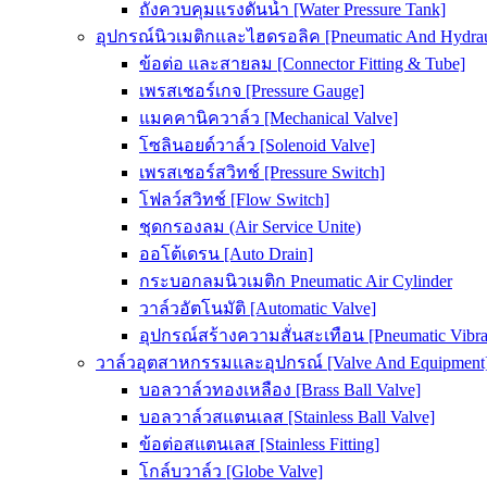
ถังควบคุมแรงดันน้ำ [Water Pressure Tank]
อุปกรณ์นิวเมติกและไฮดรอลิค [Pneumatic And Hydrau
ข้อต่อ และสายลม [Connector Fitting & Tube]
เพรสเชอร์เกจ [Pressure Gauge]
แมคคานิควาล์ว [Mechanical Valve]
โซลินอยด์วาล์ว [Solenoid Valve]
เพรสเชอร์สวิทช์ [Pressure Switch]
โฟลว์สวิทช์ [Flow Switch]
ชุดกรองลม (Air Service Unite)
ออโต้เดรน [Auto Drain]
กระบอกลมนิวเมติก Pneumatic Air Cylinder
วาล์วอัตโนมัติ [Automatic Valve]
อุปกรณ์สร้างความสั่นสะเทือน [Pneumatic Vibra
วาล์วอุตสาหกรรมและอุปกรณ์ [Valve And Equipment
บอลวาล์วทองเหลือง [Brass Ball Valve]
บอลวาล์วสแตนเลส [Stainless Ball Valve]
ข้อต่อสแตนเลส [Stainless Fitting]
โกล์บวาล์ว [Globe Valve]