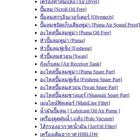
เครื่องทำลมแห้ง [Air Dryer]
ปั๊มลม [Scroll Oil Free]
ปั๊มลมสกรูอินเวอร์เตอร์ [Olymtech]
ปั๊มลมชนิดเก็บเสียงพูม่า [Puma Air Sound Proof]
อะไหล่ปั๊มลมพูม่า [Puma Oil Free]
หัวปั๊มลมพูม่า [Puma]
หัวปั๊มลมฟูเช็ง [Fusheng]
หัวปั๊มลมสวอน [Swan]
ถังเก็บลม [Air Receiver Tank]
อะไหล่ปั๊มลมพูม่า [Puma Spare Part]
อะไหล่ปั๊มลมฟูเช็ง [Fusheng Spare Part]
อะไหล่ปั๊มลมสวอน [Swan Spare Part]
อะไหล่ปั๊มลมชางแอร์ [Shangair Spare Part]
เมนไลน์ฟิลเตอร์ [MainLine Filter]
น้ำมันปั๊มลม [ Lubricant Oil Air Pump ]
เครื่องดูดฝุ่นน้ำ-แห้ง [Polo Vacuum]
ไส้กรองอากาศ/น้ำมัน [Air/Oil Filter]
เครื่องเติมอากาศ HIBLOW