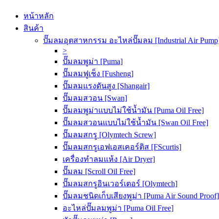
หน้าหลัก
สินค้า
ปั๊มลมอุตสาหกรรม อะไหล่ปั๊มลม [Industrial Air Pump
>
ปั๊มลมพูม่า [Puma]
ปั๊มลมฟูเช็ง [Fusheng]
ปั๊มลมแรงดันสูง [Shangair]
ปั๊มลมสวอน [Swan]
ปั๊มลมพูม่าแบบไม่ใช้น้ำมัน [Puma Oil Free]
ปั๊มลมสวอนแบบไม่ใช้น้ำมัน [Swan Oil Free]
ปั๊มลมสกรู [Olymtech Screw]
ปั๊มลมสกรูเอฟเอสเคอร์ติส [FScurtis]
เครื่องทำลมแห้ง [Air Dryer]
ปั๊มลม [Scroll Oil Free]
ปั๊มลมสกรูอินเวอร์เตอร์ [Olymtech]
ปั๊มลมชนิดเก็บเสียงพูม่า [Puma Air Sound Proof]
อะไหล่ปั๊มลมพูม่า [Puma Oil Free]