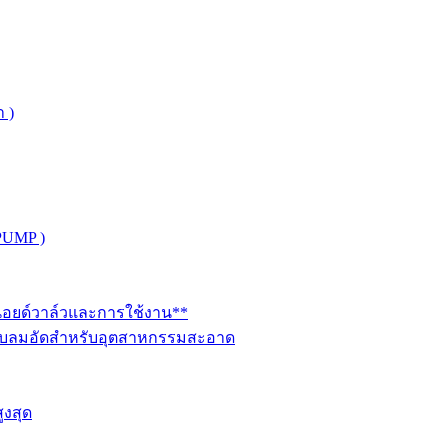
 )
PUMP )
ินอยด์วาล์วและการใช้งาน**
นระบบลมอัดสำหรับอุตสาหกรรมสะอาด
ูงสุด