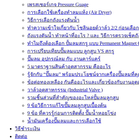
เพรสเชอร์เกจ Pressure Guage
การเลือกใช้เครื่องทำลมแห้ง (Air Dryer)
วิธีการเลือกถังแรงดันน้ำ
ทำความเข้าใจเกี่ยวกับ โซลินอยด์วาล์ว 2/2 ก่อนเลือ
ถังแรงดันน้ำ ทำหน้าที่อะไร ? และ วิธีการตรวจเช็คถ
ทำไมถึงต้องเลือก ปั้มลมสกรู แบบ Permanent Magnet 
การเปรียบเทียบปั๊มลมแบบ ลูกสูบ VS สกรู
ปั๊มลม อุปกรณ์ลม กับ งานคาร์แคร์
5 มาตราฐานสินค้าอุตสากรรม คืออะไร
รู้จักกับ “ปั๊มลม” พร้อมประโยชน์จากเครื่องปั๊มลมที่
ข้อต่อทองเหลือง กันคืออะไรและเกี่ยวข้องกับงานอุ
วาล์วอุตสาหกรรม (Industrial Valve )
รวมชิ้นส่วนที่สำคัญของอะไหล่ปั้มลมลูกสูบ
9 ข้อวิธีการแก้ไขปั๊มลมลูกสูบเบื้องต้น
9 ข้อ ที่ควรรู้ก่อนการติดตั้ง ปั๊มน้ำหอยโข่ง
น้ำมันเครื่องปั๊มลมและการเลือกใช้
วิธีชำระเงิน
ติดต่อ