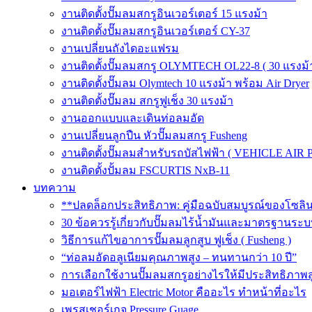
งานติดตั้งปั๊มลมสกรูอินเวอร์เตอร์ 15 แรงม้า
งานติดตั้งปั๊มลมสกรูอินเวอร์เตอร์ CY-37
งานเปลี่ยนถังไดอะแฟรม
งานติดตั้งปั๊มลมสกรู OLYMTECH OL22-8 ( 30 แรงม้า
งานติดตั้งปั๊มลม Olymtech 10 แรงม้า พร้อม Air Dryer
งานติดตั้งปั๊มลม สกรูฟูเช็ง 30 แรงม้า
งานออกแบบและเดินท่อลมอัด
งานเปลี่ยนลูกปืน หัวปั๊มลมสกรู Fusheng
งานติดตั้งปั๊มลมสำหรับรถบัสไฟฟ้า ( VEHICLE AIR 
งานติดตั้งปั้มลม FSCURTIS NxB-11
บทความ
**ปลดล็อกประสิทธิภาพ: คู่มือฉบับสมบูรณ์ของโซล
30 ข้อควรรู้เกี่ยวกับปั๊มลมไร้น้ำมันและมาตรฐา
วิธีการแก้ไขอาการปั๊มลมลูกสูบ ฟูเช็ง ( Fusheng )
“ท่อลมอัดอลูเนียมคุณภาพสูง – ทนทานกว่า 10 ปี”
การเลือกใช้งานปั๊มลมสกรูอย่างไรให้มีประสิทธิภาพส
มอเตอร์ไฟฟ้า Electric Motor คืออะไร ทำหน้าที่อะไร
เพรสเชอร์เกจ Pressure Guage