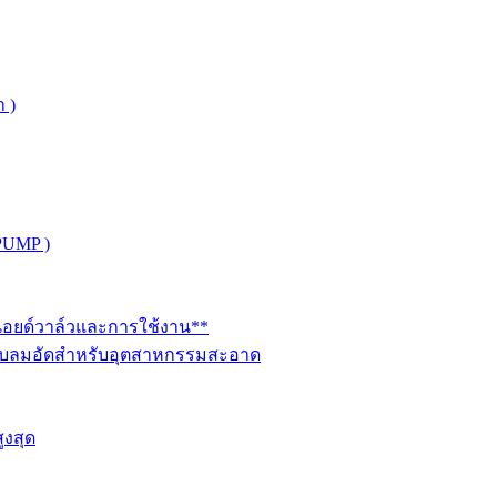
 )
PUMP )
ินอยด์วาล์วและการใช้งาน**
นระบบลมอัดสำหรับอุตสาหกรรมสะอาด
ูงสุด