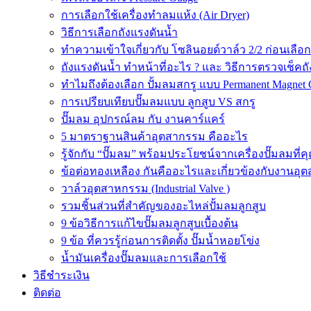
การเลือกใช้เครื่องทำลมแห้ง (Air Dryer)
วิธีการเลือกถังแรงดันน้ำ
ทำความเข้าใจเกี่ยวกับ โซลินอยด์วาล์ว 2/2 ก่อนเลือ
ถังแรงดันน้ำ ทำหน้าที่อะไร ? และ วิธีการตรวจเช็คถ
ทำไมถึงต้องเลือก ปั้มลมสกรู แบบ Permanent Magnet 
การเปรียบเทียบปั๊มลมแบบ ลูกสูบ VS สกรู
ปั๊มลม อุปกรณ์ลม กับ งานคาร์แคร์
5 มาตราฐานสินค้าอุตสากรรม คืออะไร
รู้จักกับ “ปั๊มลม” พร้อมประโยชน์จากเครื่องปั๊มลมที่
ข้อต่อทองเหลือง กันคืออะไรและเกี่ยวข้องกับงานอุ
วาล์วอุตสาหกรรม (Industrial Valve )
รวมชิ้นส่วนที่สำคัญของอะไหล่ปั้มลมลูกสูบ
9 ข้อวิธีการแก้ไขปั๊มลมลูกสูบเบื้องต้น
9 ข้อ ที่ควรรู้ก่อนการติดตั้ง ปั๊มน้ำหอยโข่ง
น้ำมันเครื่องปั๊มลมและการเลือกใช้
วิธีชำระเงิน
ติดต่อ