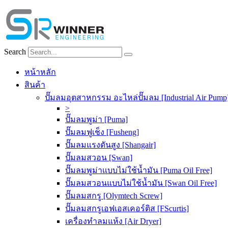
Skip
to
content
Search
หน้าหลัก
สินค้า
ปั๊มลมอุตสาหกรรม อะไหล่ปั๊มลม [Industrial Air Pump
>
ปั๊มลมพูม่า [Puma]
ปั๊มลมฟูเช็ง [Fusheng]
ปั๊มลมแรงดันสูง [Shangair]
ปั๊มลมสวอน [Swan]
ปั๊มลมพูม่าแบบไม่ใช้น้ำมัน [Puma Oil Free]
ปั๊มลมสวอนแบบไม่ใช้น้ำมัน [Swan Oil Free]
ปั๊มลมสกรู [Olymtech Screw]
ปั๊มลมสกรูเอฟเอสเคอร์ติส [FScurtis]
เครื่องทำลมแห้ง [Air Dryer]