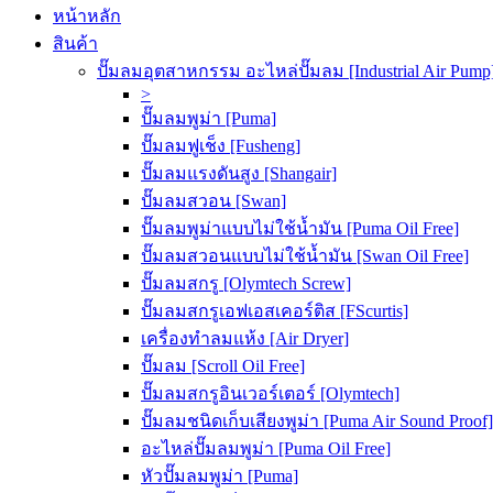
หน้าหลัก
สินค้า
ปั๊มลมอุตสาหกรรม อะไหล่ปั๊มลม [Industrial Air Pump
>
ปั๊มลมพูม่า [Puma]
ปั๊มลมฟูเช็ง [Fusheng]
ปั๊มลมแรงดันสูง [Shangair]
ปั๊มลมสวอน [Swan]
ปั๊มลมพูม่าแบบไม่ใช้น้ำมัน [Puma Oil Free]
ปั๊มลมสวอนแบบไม่ใช้น้ำมัน [Swan Oil Free]
ปั๊มลมสกรู [Olymtech Screw]
ปั๊มลมสกรูเอฟเอสเคอร์ติส [FScurtis]
เครื่องทำลมแห้ง [Air Dryer]
ปั๊มลม [Scroll Oil Free]
ปั๊มลมสกรูอินเวอร์เตอร์ [Olymtech]
ปั๊มลมชนิดเก็บเสียงพูม่า [Puma Air Sound Proof]
อะไหล่ปั๊มลมพูม่า [Puma Oil Free]
หัวปั๊มลมพูม่า [Puma]