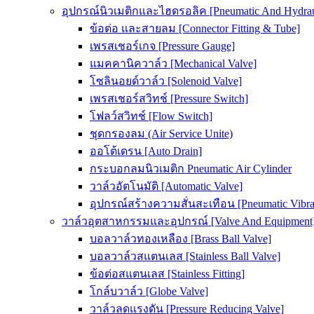
อุปกรณ์นิวเมติกและไฮดรอลิค [Pneumatic And Hydrau
ข้อต่อ และสายลม [Connector Fitting & Tube]
เพรสเชอร์เกจ [Pressure Gauge]
แมคคานิควาล์ว [Mechanical Valve]
โซลินอยด์วาล์ว [Solenoid Valve]
เพรสเชอร์สวิทช์ [Pressure Switch]
โฟลว์สวิทช์ [Flow Switch]
ชุดกรองลม (Air Service Unite)
ออโต้เดรน [Auto Drain]
กระบอกลมนิวเมติก Pneumatic Air Cylinder
วาล์วอัตโนมัติ [Automatic Valve]
อุปกรณ์สร้างความสั่นสะเทือน [Pneumatic Vibra
วาล์วอุตสาหกรรมและอุปกรณ์ [Valve And Equipment
บอลวาล์วทองเหลือง [Brass Ball Valve]
บอลวาล์วสแตนเลส [Stainless Ball Valve]
ข้อต่อสแตนเลส [Stainless Fitting]
โกล์บวาล์ว [Globe Valve]
วาล์วลดแรงดัน [Pressure Reducing Valve]