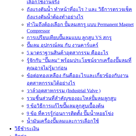
เลือกใช้งานจริง
ถังแรงดันน้ำ ทำหน้าที่อะไร ? และ วิธีการตรวจเช็ค
ถังแรงดันน้ำต้องทำอย่างไร
ทำไมถึงต้องเลือก ปั้มลมสกรู แบบ Permanent Magnet
Compressor
การเปรียบเทียบปั๊มลมแบบ ลูกสูบ VS สกรู
ปั๊มลม อุปกรณ์ลม กับ งานคาร์แคร์
5 มาตราฐานสินค้าอุตสากรรม คืออะไร
รู้จักกับ “ปั๊มลม” พร้อมประโยชน์จากเครื่องปั๊มลมที่
คุณอาจไม่รู้มาก่อน
ข้อต่อทองเหลือง กันคืออะไรและเกี่ยวข้องกับงาน
อุตสาหกรรมได้อย่างไร
วาล์วอุตสาหกรรม (Industrial Valve )
รวมชิ้นส่วนที่สำคัญของอะไหล่ปั้มลมลูกสูบ
9 ข้อวิธีการแก้ไขปั๊มลมลูกสูบเบื้องต้น
9 ข้อ ที่ควรรู้ก่อนการติดตั้ง ปั๊มน้ำหอยโข่ง
น้ำมันเครื่องปั๊มลมและการเลือกใช้
วิธีชำระเงิน