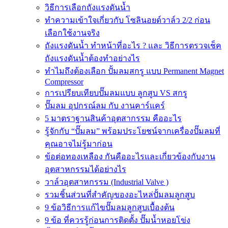
วิธีการเลือกถังแรงดันน้ำ
ทำความเข้าใจเกี่ยวกับ โซลินอยด์วาล์ว 2/2 ก่อน
เลือกใช้งานจริง
ถังแรงดันน้ำ ทำหน้าที่อะไร ? และ วิธีการตรวจเช็ค
ถังแรงดันน้ำต้องทำอย่างไร
ทำไมถึงต้องเลือก ปั้มลมสกรู แบบ Permanent Magnet
Compressor
การเปรียบเทียบปั๊มลมแบบ ลูกสูบ VS สกรู
ปั๊มลม อุปกรณ์ลม กับ งานคาร์แคร์
5 มาตราฐานสินค้าอุตสากรรม คืออะไร
รู้จักกับ “ปั๊มลม” พร้อมประโยชน์จากเครื่องปั๊มลมที่
คุณอาจไม่รู้มาก่อน
ข้อต่อทองเหลือง กันคืออะไรและเกี่ยวข้องกับงาน
อุตสาหกรรมได้อย่างไร
วาล์วอุตสาหกรรม (Industrial Valve )
รวมชิ้นส่วนที่สำคัญของอะไหล่ปั้มลมลูกสูบ
9 ข้อวิธีการแก้ไขปั๊มลมลูกสูบเบื้องต้น
9 ข้อ ที่ควรรู้ก่อนการติดตั้ง ปั๊มน้ำหอยโข่ง