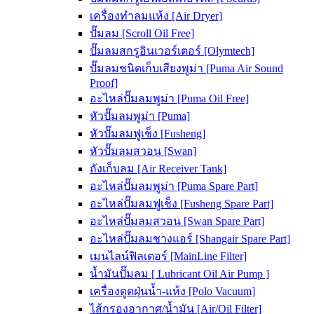
เครื่องทำลมแห้ง [Air Dryer]
ปั๊มลม [Scroll Oil Free]
ปั๊มลมสกรูอินเวอร์เตอร์ [Olymtech]
ปั๊มลมชนิดเก็บเสียงพูม่า [Puma Air Sound
Proof]
อะไหล่ปั๊มลมพูม่า [Puma Oil Free]
หัวปั๊มลมพูม่า [Puma]
หัวปั๊มลมฟูเช็ง [Fusheng]
หัวปั๊มลมสวอน [Swan]
ถังเก็บลม [Air Receiver Tank]
อะไหล่ปั๊มลมพูม่า [Puma Spare Part]
อะไหล่ปั๊มลมฟูเช็ง [Fusheng Spare Part]
อะไหล่ปั๊มลมสวอน [Swan Spare Part]
อะไหล่ปั๊มลมชางแอร์ [Shangair Spare Part]
เมนไลน์ฟิลเตอร์ [MainLine Filter]
น้ำมันปั๊มลม [ Lubricant Oil Air Pump ]
เครื่องดูดฝุ่นน้ำ-แห้ง [Polo Vacuum]
ไส้กรองอากาศ/น้ำมัน [Air/Oil Filter]