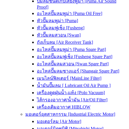
ปั๊มลมชนิดเก็บเสียงพูม่า [Puma Air Sound
Proof]
อะไหล่ปั๊มลมพูม่า [Puma Oil Free]
หัวปั๊มลมพูม่า [Puma]
หัวปั๊มลมฟูเช็ง [Fusheng]
หัวปั๊มลมสวอน [Swan]
ถังเก็บลม [Air Receiver Tank]
อะไหล่ปั๊มลมพูม่า [Puma Spare Part]
อะไหล่ปั๊มลมฟูเช็ง [Fusheng Spare Part]
อะไหล่ปั๊มลมสวอน [Swan Spare Part]
อะไหล่ปั๊มลมชางแอร์ [Shangair Spare Part]
เมนไลน์ฟิลเตอร์ [MainLine Filter]
น้ำมันปั๊มลม [ Lubricant Oil Air Pump ]
เครื่องดูดฝุ่นน้ำ-แห้ง [Polo Vacuum]
ไส้กรองอากาศ/น้ำมัน [Air/Oil Filter]
เครื่องเติมอากาศ HIBLOW
มอเตอร์อุตสาหกรรม [Industrial Electric Motor]
มอเตอร์ลม [Air Motor]
มอเตอร์มิตซูบิชิ [Mitsubishi Motor]