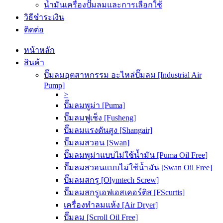
น้ำมันเครื่องปั๊มลมและการเลือกใช้
วิธีชำระเงิน
ติดต่อ
หน้าหลัก
สินค้า
ปั๊มลมอุตสาหกรรม อะไหล่ปั๊มลม [Industrial Air
Pump]
>
ปั๊มลมพูม่า [Puma]
ปั๊มลมฟูเช็ง [Fusheng]
ปั๊มลมแรงดันสูง [Shangair]
ปั๊มลมสวอน [Swan]
ปั๊มลมพูม่าแบบไม่ใช้น้ำมัน [Puma Oil Free]
ปั๊มลมสวอนแบบไม่ใช้น้ำมัน [Swan Oil Free]
ปั๊มลมสกรู [Olymtech Screw]
ปั๊มลมสกรูเอฟเอสเคอร์ติส [FScurtis]
เครื่องทำลมแห้ง [Air Dryer]
ปั๊มลม [Scroll Oil Free]