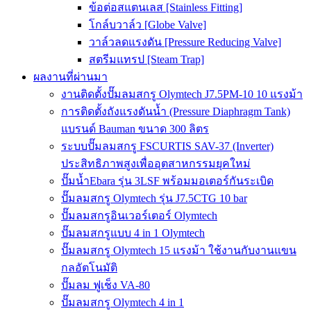
ข้อต่อสแตนเลส [Stainless Fitting]
โกล์บวาล์ว [Globe Valve]
วาล์วลดแรงดัน [Pressure Reducing Valve]
สตรีมแทรป [Steam Trap]
ผลงานที่ผ่านมา
งานติดตั้งปั๊มลมสกรู Olymtech J7.5PM-10 10 แรงม้า
การติดตั้งถังแรงดันน้ำ (Pressure Diaphragm Tank)
แบรนด์ Bauman ขนาด 300 ลิตร
ระบบปั๊มลมสกรู FSCURTIS SAV-37 (Inverter)
ประสิทธิภาพสูงเพื่ออุตสาหกรรมยุคใหม่
ปั๊มน้ำEbara รุ่น 3LSF พร้อมมอเตอร์กันระเบิด
ปั๊มลมสกรู Olymtech รุ่น J7.5CTG 10 bar
ปั๊มลมสกรูอินเวอร์เตอร์ Olymtech
ปั๊มลมสกรูแบบ 4 in 1 Olymtech
ปั๊มลมสกรู Olymtech 15 แรงม้า ใช้งานกับงานแขน
กลอัตโนมัติ
ปั๊มลม ฟูเช็ง VA-80
ปั๊มลมสกรู Olymtech 4 in 1