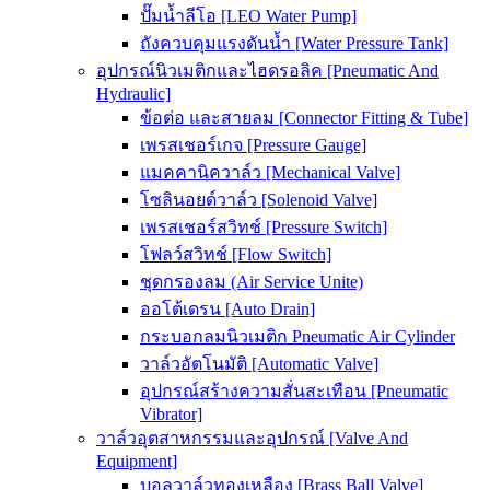
ปั๊มน้ำลีโอ [LEO Water Pump]
ถังควบคุมแรงดันน้ำ [Water Pressure Tank]
อุปกรณ์นิวเมติกและไฮดรอลิค [Pneumatic And
Hydraulic]
ข้อต่อ และสายลม [Connector Fitting & Tube]
เพรสเชอร์เกจ [Pressure Gauge]
แมคคานิควาล์ว [Mechanical Valve]
โซลินอยด์วาล์ว [Solenoid Valve]
เพรสเชอร์สวิทช์ [Pressure Switch]
โฟลว์สวิทช์ [Flow Switch]
ชุดกรองลม (Air Service Unite)
ออโต้เดรน [Auto Drain]
กระบอกลมนิวเมติก Pneumatic Air Cylinder
วาล์วอัตโนมัติ [Automatic Valve]
อุปกรณ์สร้างความสั่นสะเทือน [Pneumatic
Vibrator]
วาล์วอุตสาหกรรมและอุปกรณ์ [Valve And
Equipment]
บอลวาล์วทองเหลือง [Brass Ball Valve]