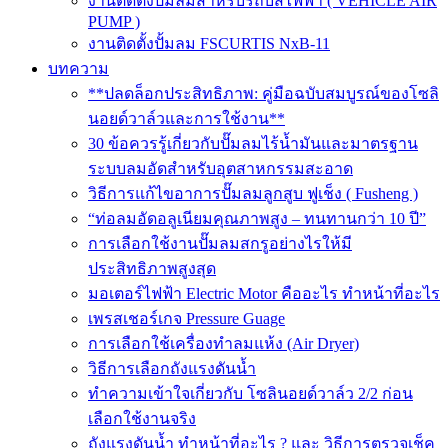
งานติดตั้งปั๊มลมสำหรับรถบัสไฟฟ้า ( VEHICLE AIR
PUMP )
งานติดตั้งปั้มลม FSCURTIS NxB-11
บทความ
**ปลดล็อกประสิทธิภาพ: คู่มือฉบับสมบูรณ์ของโซลิ
นอยด์วาล์วและการใช้งาน**
30 ข้อควรรู้เกี่ยวกับปั๊มลมไร้น้ำมันและมาตรฐาน
ระบบลมอัดสำหรับอุตสาหกรรมสะอาด
วิธีการแก้ไขอาการปั๊มลมลูกสูบ ฟูเช็ง ( Fusheng )
“ท่อลมอัดอลูเนียมคุณภาพสูง – ทนทานกว่า 10 ปี”
การเลือกใช้งานปั๊มลมสกรูอย่างไรให้มี
ประสิทธิภาพสูงสุด
มอเตอร์ไฟฟ้า Electric Motor คืออะไร ทำหน้าที่อะไร
เพรสเชอร์เกจ Pressure Guage
การเลือกใช้เครื่องทำลมแห้ง (Air Dryer)
วิธีการเลือกถังแรงดันน้ำ
ทำความเข้าใจเกี่ยวกับ โซลินอยด์วาล์ว 2/2 ก่อน
เลือกใช้งานจริง
ถังแรงดันน้ำ ทำหน้าที่อะไร ? และ วิธีการตรวจเช็ค