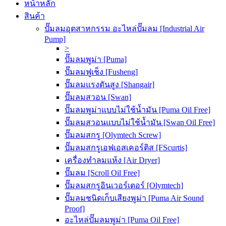
หน้าหลัก
สินค้า
ปั๊มลมอุตสาหกรรม อะไหล่ปั๊มลม [Industrial Air
Pump]
>
ปั๊มลมพูม่า [Puma]
ปั๊มลมฟูเช็ง [Fusheng]
ปั๊มลมแรงดันสูง [Shangair]
ปั๊มลมสวอน [Swan]
ปั๊มลมพูม่าแบบไม่ใช้น้ำมัน [Puma Oil Free]
ปั๊มลมสวอนแบบไม่ใช้น้ำมัน [Swan Oil Free]
ปั๊มลมสกรู [Olymtech Screw]
ปั๊มลมสกรูเอฟเอสเคอร์ติส [FScurtis]
เครื่องทำลมแห้ง [Air Dryer]
ปั๊มลม [Scroll Oil Free]
ปั๊มลมสกรูอินเวอร์เตอร์ [Olymtech]
ปั๊มลมชนิดเก็บเสียงพูม่า [Puma Air Sound
Proof]
อะไหล่ปั๊มลมพูม่า [Puma Oil Free]