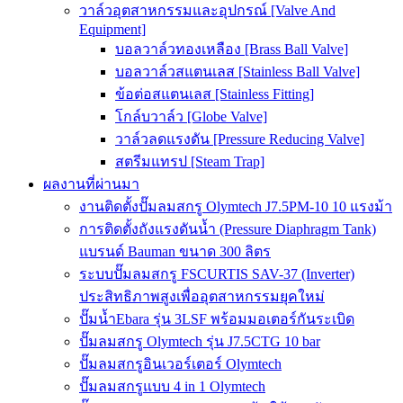
วาล์วอุตสาหกรรมและอุปกรณ์ [Valve And
Equipment]
บอลวาล์วทองเหลือง [Brass Ball Valve]
บอลวาล์วสแตนเลส [Stainless Ball Valve]
ข้อต่อสแตนเลส [Stainless Fitting]
โกล์บวาล์ว [Globe Valve]
วาล์วลดแรงดัน [Pressure Reducing Valve]
สตรีมแทรป [Steam Trap]
ผลงานที่ผ่านมา
งานติดตั้งปั๊มลมสกรู Olymtech J7.5PM-10 10 แรงม้า
การติดตั้งถังแรงดันน้ำ (Pressure Diaphragm Tank)
แบรนด์ Bauman ขนาด 300 ลิตร
ระบบปั๊มลมสกรู FSCURTIS SAV-37 (Inverter)
ประสิทธิภาพสูงเพื่ออุตสาหกรรมยุคใหม่
ปั๊มน้ำEbara รุ่น 3LSF พร้อมมอเตอร์กันระเบิด
ปั๊มลมสกรู Olymtech รุ่น J7.5CTG 10 bar
ปั๊มลมสกรูอินเวอร์เตอร์ Olymtech
ปั๊มลมสกรูแบบ 4 in 1 Olymtech