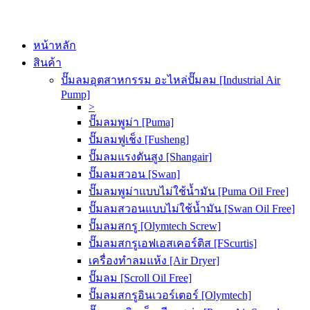
หน้าหลัก
สินค้า
ปั๊มลมอุตสาหกรรม อะไหล่ปั๊มลม [Industrial Air
Pump]
>
ปั๊มลมพูม่า [Puma]
ปั๊มลมฟูเช็ง [Fusheng]
ปั๊มลมแรงดันสูง [Shangair]
ปั๊มลมสวอน [Swan]
ปั๊มลมพูม่าแบบไม่ใช้น้ำมัน [Puma Oil Free]
ปั๊มลมสวอนแบบไม่ใช้น้ำมัน [Swan Oil Free]
ปั๊มลมสกรู [Olymtech Screw]
ปั๊มลมสกรูเอฟเอสเคอร์ติส [FScurtis]
เครื่องทำลมแห้ง [Air Dryer]
ปั๊มลม [Scroll Oil Free]
ปั๊มลมสกรูอินเวอร์เตอร์ [Olymtech]