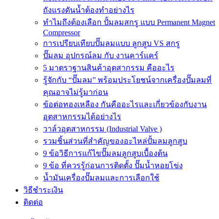
ถังแรงดันน้ำต้องทำอย่างไร
ทำไมถึงต้องเลือก ปั้มลมสกรู แบบ Permanent Magnet
Compressor
การเปรียบเทียบปั๊มลมแบบ ลูกสูบ VS สกรู
ปั๊มลม อุปกรณ์ลม กับ งานคาร์แคร์
5 มาตราฐานสินค้าอุตสากรรม คืออะไร
รู้จักกับ “ปั๊มลม” พร้อมประโยชน์จากเครื่องปั๊มลมที่
คุณอาจไม่รู้มาก่อน
ข้อต่อทองเหลือง กันคืออะไรและเกี่ยวข้องกับงาน
อุตสาหกรรมได้อย่างไร
วาล์วอุตสาหกรรม (Industrial Valve )
รวมชิ้นส่วนที่สำคัญของอะไหล่ปั้มลมลูกสูบ
9 ข้อวิธีการแก้ไขปั๊มลมลูกสูบเบื้องต้น
9 ข้อ ที่ควรรู้ก่อนการติดตั้ง ปั๊มน้ำหอยโข่ง
น้ำมันเครื่องปั๊มลมและการเลือกใช้
วิธีชำระเงิน
ติดต่อ