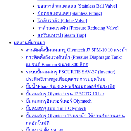
บอลวาล์วสแตนเลส [Stainless Ball Valve]
ข้อต่อสแตนเลส [Stainless Fitting]
โกล์บวาล์ว [Globe Valve]
วาล์วลดแรงดัน [Pressure Reducing Valve]
สตรีมแทรป [Steam Trap]
ผลงานที่ผ่านมา
งานติดตั้งปั๊มลมสกรู Olymtech J7.5PM-10 10 แรงม้า
การติดตั้งถังแรงดันน้ำ (Pressure Diaphragm Tank)
แบรนด์ Bauman ขนาด 300 ลิตร
ระบบปั๊มลมสกรู FSCURTIS SAV-37 (Inverter)
ประสิทธิภาพสูงเพื่ออุตสาหกรรมยุคใหม่
ปั๊มน้ำEbara รุ่น 3LSF พร้อมมอเตอร์กันระเบิด
ปั๊มลมสกรู Olymtech รุ่น J7.5CTG 10 bar
ปั๊มลมสกรูอินเวอร์เตอร์ Olymtech
ปั๊มลมสกรูแบบ 4 in 1 Olymtech
ปั๊มลมสกรู Olymtech 15 แรงม้า ใช้งานกับงานแขน
กลอัตโนมัติ
ปั๊มลม ฟูเช็ง VA-80