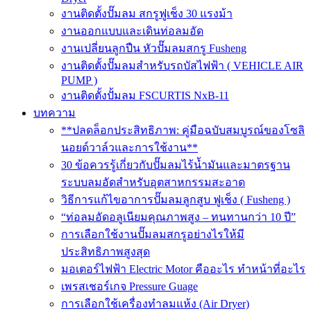
งานติดตั้งปั๊มลม สกรูฟูเช็ง 30 แรงม้า
งานออกแบบและเดินท่อลมอัด
งานเปลี่ยนลูกปืน หัวปั๊มลมสกรู Fusheng
งานติดตั้งปั๊มลมสำหรับรถบัสไฟฟ้า ( VEHICLE AIR
PUMP )
งานติดตั้งปั้มลม FSCURTIS NxB-11
บทความ
**ปลดล็อกประสิทธิภาพ: คู่มือฉบับสมบูรณ์ของโซลิ
นอยด์วาล์วและการใช้งาน**
30 ข้อควรรู้เกี่ยวกับปั๊มลมไร้น้ำมันและมาตรฐาน
ระบบลมอัดสำหรับอุตสาหกรรมสะอาด
วิธีการแก้ไขอาการปั๊มลมลูกสูบ ฟูเช็ง ( Fusheng )
“ท่อลมอัดอลูเนียมคุณภาพสูง – ทนทานกว่า 10 ปี”
การเลือกใช้งานปั๊มลมสกรูอย่างไรให้มี
ประสิทธิภาพสูงสุด
มอเตอร์ไฟฟ้า Electric Motor คืออะไร ทำหน้าที่อะไร
เพรสเชอร์เกจ Pressure Guage
การเลือกใช้เครื่องทำลมแห้ง (Air Dryer)