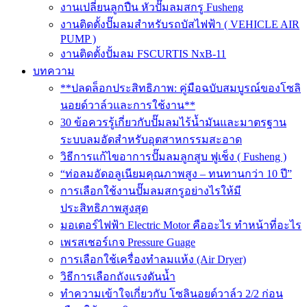
งานเปลี่ยนลูกปืน หัวปั๊มลมสกรู Fusheng
งานติดตั้งปั๊มลมสำหรับรถบัสไฟฟ้า ( VEHICLE AIR
PUMP )
งานติดตั้งปั้มลม FSCURTIS NxB-11
บทความ
**ปลดล็อกประสิทธิภาพ: คู่มือฉบับสมบูรณ์ของโซลิ
นอยด์วาล์วและการใช้งาน**
30 ข้อควรรู้เกี่ยวกับปั๊มลมไร้น้ำมันและมาตรฐาน
ระบบลมอัดสำหรับอุตสาหกรรมสะอาด
วิธีการแก้ไขอาการปั๊มลมลูกสูบ ฟูเช็ง ( Fusheng )
“ท่อลมอัดอลูเนียมคุณภาพสูง – ทนทานกว่า 10 ปี”
การเลือกใช้งานปั๊มลมสกรูอย่างไรให้มี
ประสิทธิภาพสูงสุด
มอเตอร์ไฟฟ้า Electric Motor คืออะไร ทำหน้าที่อะไร
เพรสเชอร์เกจ Pressure Guage
การเลือกใช้เครื่องทำลมแห้ง (Air Dryer)
วิธีการเลือกถังแรงดันน้ำ
ทำความเข้าใจเกี่ยวกับ โซลินอยด์วาล์ว 2/2 ก่อน