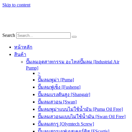
Skip to content
Search
หน้าหลัก
สินค้า
ปั๊มลมอุตสาหกรรม อะไหล่ปั๊มลม [Industrial Air
Pump]
>
ปั๊มลมพูม่า [Puma]
ปั๊มลมฟูเช็ง [Fusheng]
ปั๊มลมแรงดันสูง [Shangair]
ปั๊มลมสวอน [Swan]
ปั๊มลมพูม่าแบบไม่ใช้น้ำมัน [Puma Oil Free]
ปั๊มลมสวอนแบบไม่ใช้น้ำมัน [Swan Oil Free]
ปั๊มลมสกรู [Olymtech Screw]
ปั๊มลมสกรูเอฟเอสเคอร์ติส [FScurtis]