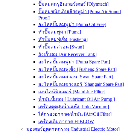
ปั๊มลมสกรูอินเวอร์เตอร์ [Olymtech]
ปั๊มลมชนิดเก็บเสียงพูม่า [Puma Air Sound
Proof]
อะไหล่ปั๊มลมพูม่า [Puma Oil Free]
หัวปั๊มลมพูม่า [Puma]
หัวปั๊มลมฟูเช็ง [Fusheng]
หัวปั๊มลมสวอน [Swan]
ถังเก็บลม [Air Receiver Tank]
อะไหล่ปั๊มลมพูม่า [Puma Spare Part]
อะไหล่ปั๊มลมฟูเช็ง [Fusheng Spare Part]
อะไหล่ปั๊มลมสวอน [Swan Spare Part]
อะไหล่ปั๊มลมชางแอร์ [Shangair Spare Part]
เมนไลน์ฟิลเตอร์ [MainLine Filter]
น้ำมันปั๊มลม [ Lubricant Oil Air Pump ]
เครื่องดูดฝุ่นน้ำ-แห้ง [Polo Vacuum]
ไส้กรองอากาศ/น้ำมัน [Air/Oil Filter]
เครื่องเติมอากาศ HIBLOW
มอเตอร์อุตสาหกรรม [Industrial Electric Motor]