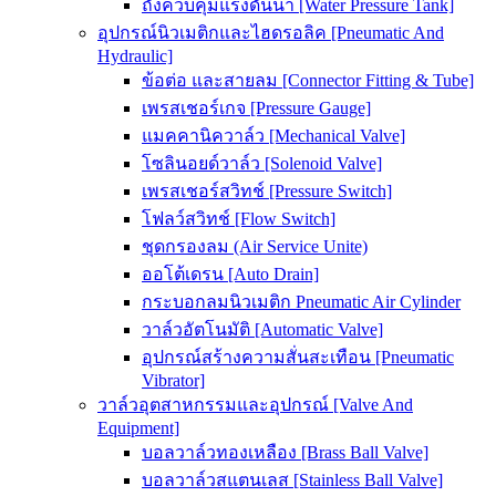
ถังควบคุมแรงดันน้ำ [Water Pressure Tank]
อุปกรณ์นิวเมติกและไฮดรอลิค [Pneumatic And
Hydraulic]
ข้อต่อ และสายลม [Connector Fitting & Tube]
เพรสเชอร์เกจ [Pressure Gauge]
แมคคานิควาล์ว [Mechanical Valve]
โซลินอยด์วาล์ว [Solenoid Valve]
เพรสเชอร์สวิทช์ [Pressure Switch]
โฟลว์สวิทช์ [Flow Switch]
ชุดกรองลม (Air Service Unite)
ออโต้เดรน [Auto Drain]
กระบอกลมนิวเมติก Pneumatic Air Cylinder
วาล์วอัตโนมัติ [Automatic Valve]
อุปกรณ์สร้างความสั่นสะเทือน [Pneumatic
Vibrator]
วาล์วอุตสาหกรรมและอุปกรณ์ [Valve And
Equipment]
บอลวาล์วทองเหลือง [Brass Ball Valve]
บอลวาล์วสแตนเลส [Stainless Ball Valve]