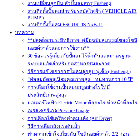
งานเปลี่ยนลูกปืน หัวปั๊มลมสกรู Fusheng
งานติดตั้งปั๊มลมสำหรับรถบัสไฟฟ้า ( VEHICLE AIR
PUMP )
งานติดตั้งปั้มลม FSCURTIS NxB-11
บทความ
**ปลดล็อกประสิทธิภาพ: คู่มือฉบับสมบูรณ์ของโซลิ
นอยด์วาล์วและการใช้งาน**
30 ข้อควรรู้เกี่ยวกับปั๊มลมไร้น้ำมันและมาตรฐาน
ระบบลมอัดสำหรับอุตสาหกรรมสะอาด
วิธีการแก้ไขอาการปั๊มลมลูกสูบ ฟูเช็ง ( Fusheng )
“ท่อลมอัดอลูเนียมคุณภาพสูง – ทนทานกว่า 10 ปี”
การเลือกใช้งานปั๊มลมสกรูอย่างไรให้มี
ประสิทธิภาพสูงสุด
มอเตอร์ไฟฟ้า Electric Motor คืออะไร ทำหน้าที่อะไร
เพรสเชอร์เกจ Pressure Guage
การเลือกใช้เครื่องทำลมแห้ง (Air Dryer)
วิธีการเลือกถังแรงดันน้ำ
ทำความเข้าใจเกี่ยวกับ โซลินอยด์วาล์ว 2/2 ก่อน