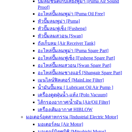
ปั๊มลมชนิดเก็บเสียงพูม่า [Puma Air Sound
Proof]
อะไหล่ปั๊มลมพูม่า [Puma Oil Free]
หัวปั๊มลมพูม่า [Puma]
หัวปั๊มลมฟูเช็ง [Fusheng]
หัวปั๊มลมสวอน [Swan]
ถังเก็บลม [Air Receiver Tank]
อะไหล่ปั๊มลมพูม่า [Puma Spare Part]
อะไหล่ปั๊มลมฟูเช็ง [Fusheng Spare Part]
อะไหล่ปั๊มลมสวอน [Swan Spare Part]
อะไหล่ปั๊มลมชางแอร์ [Shangair Spare Part]
เมนไลน์ฟิลเตอร์ [MainLine Filter]
น้ำมันปั๊มลม [ Lubricant Oil Air Pump ]
เครื่องดูดฝุ่นน้ำ-แห้ง [Polo Vacuum]
ไส้กรองอากาศ/น้ำมัน [Air/Oil Filter]
เครื่องเติมอากาศ HIBLOW
มอเตอร์อุตสาหกรรม [Industrial Electric Motor]
มอเตอร์ลม [Air Motor]
มอเตอร์มิตซูบิชิ [Mitsubishi Motor]