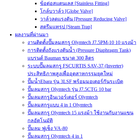
ข้อต่อสแตนเลส [Stainless Fitting]
โกล์บวาล์ว [Globe Valve]
วาล์วลดแรงดัน [Pressure Reducing Valve]
สตรีมแทรป [Steam Trap]
ผลงานที่ผ่านมา
งานติดตั้งปั๊มลมสกรู Olymtech J7.5PM-10 10 แรงม้า
การติดตั้งถังแรงดันน้ำ (Pressure Diaphragm Tank)
แบรนด์ Bauman ขนาด 300 ลิตร
ระบบปั๊มลมสกรู FSCURTIS SAV-37 (Inverter)
ประสิทธิภาพสูงเพื่ออุตสาหกรรมยุคใหม่
ปั๊มน้ำEbara รุ่น 3LSF พร้อมมอเตอร์กันระเบิด
ปั๊มลมสกรู Olymtech รุ่น J7.5CTG 10 bar
ปั๊มลมสกรูอินเวอร์เตอร์ Olymtech
ปั๊มลมสกรูแบบ 4 in 1 Olymtech
ปั๊มลมสกรู Olymtech 15 แรงม้า ใช้งานกับงานแขน
กลอัตโนมัติ
ปั๊มลม ฟูเช็ง VA-80
ปั๊มลมสกรู Olymtech 4 in 1