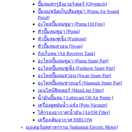
ปั๊มลมสกรูอินเวอร์เตอร์ [Olymtech]
ปั๊มลมชนิดเก็บเสียงพูม่า [Puma Air Sound
Proof]
อะไหล่ปั๊มลมพูม่า [Puma Oil Free]
หัวปั๊มลมพูม่า [Puma]
หัวปั๊มลมฟูเช็ง [Fusheng]
หัวปั๊มลมสวอน [Swan]
ถังเก็บลม [Air Receiver Tank]
อะไหล่ปั๊มลมพูม่า [Puma Spare Part]
อะไหล่ปั๊มลมฟูเช็ง [Fusheng Spare Part]
อะไหล่ปั๊มลมสวอน [Swan Spare Part]
อะไหล่ปั๊มลมชางแอร์ [Shangair Spare Part]
เมนไลน์ฟิลเตอร์ [MainLine Filter]
น้ำมันปั๊มลม [ Lubricant Oil Air Pump ]
เครื่องดูดฝุ่นน้ำ-แห้ง [Polo Vacuum]
ไส้กรองอากาศ/น้ำมัน [Air/Oil Filter]
เครื่องเติมอากาศ HIBLOW
มอเตอร์อุตสาหกรรม [Industrial Electric Motor]