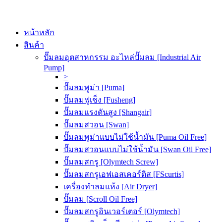
หน้าหลัก
สินค้า
ปั๊มลมอุตสาหกรรม อะไหล่ปั๊มลม [Industrial Air
Pump]
>
ปั๊มลมพูม่า [Puma]
ปั๊มลมฟูเช็ง [Fusheng]
ปั๊มลมแรงดันสูง [Shangair]
ปั๊มลมสวอน [Swan]
ปั๊มลมพูม่าแบบไม่ใช้น้ำมัน [Puma Oil Free]
ปั๊มลมสวอนแบบไม่ใช้น้ำมัน [Swan Oil Free]
ปั๊มลมสกรู [Olymtech Screw]
ปั๊มลมสกรูเอฟเอสเคอร์ติส [FScurtis]
เครื่องทำลมแห้ง [Air Dryer]
ปั๊มลม [Scroll Oil Free]
ปั๊มลมสกรูอินเวอร์เตอร์ [Olymtech]