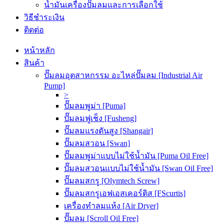
น้ำมันเครื่องปั๊มลมและการเลือกใช้
วิธีชำระเงิน
ติดต่อ
หน้าหลัก
สินค้า
ปั๊มลมอุตสาหกรรม อะไหล่ปั๊มลม [Industrial Air
Pump]
>
ปั๊มลมพูม่า [Puma]
ปั๊มลมฟูเช็ง [Fusheng]
ปั๊มลมแรงดันสูง [Shangair]
ปั๊มลมสวอน [Swan]
ปั๊มลมพูม่าแบบไม่ใช้น้ำมัน [Puma Oil Free]
ปั๊มลมสวอนแบบไม่ใช้น้ำมัน [Swan Oil Free]
ปั๊มลมสกรู [Olymtech Screw]
ปั๊มลมสกรูเอฟเอสเคอร์ติส [FScurtis]
เครื่องทำลมแห้ง [Air Dryer]
ปั๊มลม [Scroll Oil Free]