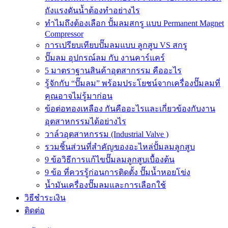
ถังแรงดันน้ำต้องทำอย่างไร
ทำไมถึงต้องเลือก ปั้มลมสกรู แบบ Permanent Magnet
Compressor
การเปรียบเทียบปั๊มลมแบบ ลูกสูบ VS สกรู
ปั๊มลม อุปกรณ์ลม กับ งานคาร์แคร์
5 มาตราฐานสินค้าอุตสากรรม คืออะไร
รู้จักกับ “ปั๊มลม” พร้อมประโยชน์จากเครื่องปั๊มลมที่
คุณอาจไม่รู้มาก่อน
ข้อต่อทองเหลือง กันคืออะไรและเกี่ยวข้องกับงาน
อุตสาหกรรมได้อย่างไร
วาล์วอุตสาหกรรม (Industrial Valve )
รวมชิ้นส่วนที่สำคัญของอะไหล่ปั้มลมลูกสูบ
9 ข้อวิธีการแก้ไขปั๊มลมลูกสูบเบื้องต้น
9 ข้อ ที่ควรรู้ก่อนการติดตั้ง ปั๊มน้ำหอยโข่ง
น้ำมันเครื่องปั๊มลมและการเลือกใช้
วิธีชำระเงิน
ติดต่อ