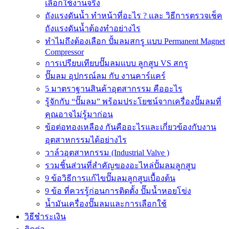
เลือกใช้งานจริง
ถังแรงดันน้ำ ทำหน้าที่อะไร ? และ วิธีการตรวจเช็ค
ถังแรงดันน้ำต้องทำอย่างไร
ทำไมถึงต้องเลือก ปั้มลมสกรู แบบ Permanent Magnet
Compressor
การเปรียบเทียบปั๊มลมแบบ ลูกสูบ VS สกรู
ปั๊มลม อุปกรณ์ลม กับ งานคาร์แคร์
5 มาตราฐานสินค้าอุตสากรรม คืออะไร
รู้จักกับ “ปั๊มลม” พร้อมประโยชน์จากเครื่องปั๊มลมที่
คุณอาจไม่รู้มาก่อน
ข้อต่อทองเหลือง กันคืออะไรและเกี่ยวข้องกับงาน
อุตสาหกรรมได้อย่างไร
วาล์วอุตสาหกรรม (Industrial Valve )
รวมชิ้นส่วนที่สำคัญของอะไหล่ปั้มลมลูกสูบ
9 ข้อวิธีการแก้ไขปั๊มลมลูกสูบเบื้องต้น
9 ข้อ ที่ควรรู้ก่อนการติดตั้ง ปั๊มน้ำหอยโข่ง
น้ำมันเครื่องปั๊มลมและการเลือกใช้
วิธีชำระเงิน