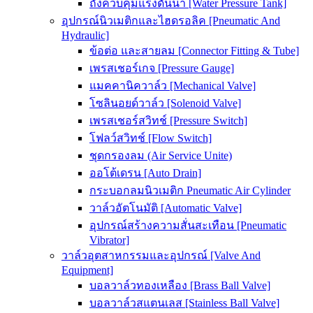
ถังควบคุมแรงดันน้ำ [Water Pressure Tank]
อุปกรณ์นิวเมติกและไฮดรอลิค [Pneumatic And
Hydraulic]
ข้อต่อ และสายลม [Connector Fitting & Tube]
เพรสเชอร์เกจ [Pressure Gauge]
แมคคานิควาล์ว [Mechanical Valve]
โซลินอยด์วาล์ว [Solenoid Valve]
เพรสเชอร์สวิทช์ [Pressure Switch]
โฟลว์สวิทช์ [Flow Switch]
ชุดกรองลม (Air Service Unite)
ออโต้เดรน [Auto Drain]
กระบอกลมนิวเมติก Pneumatic Air Cylinder
วาล์วอัตโนมัติ [Automatic Valve]
อุปกรณ์สร้างความสั่นสะเทือน [Pneumatic
Vibrator]
วาล์วอุตสาหกรรมและอุปกรณ์ [Valve And
Equipment]
บอลวาล์วทองเหลือง [Brass Ball Valve]
บอลวาล์วสแตนเลส [Stainless Ball Valve]