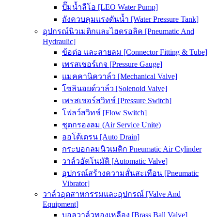
ปั๊มน้ำลีโอ [LEO Water Pump]
ถังควบคุมแรงดันน้ำ [Water Pressure Tank]
อุปกรณ์นิวเมติกและไฮดรอลิค [Pneumatic And
Hydraulic]
ข้อต่อ และสายลม [Connector Fitting & Tube]
เพรสเชอร์เกจ [Pressure Gauge]
แมคคานิควาล์ว [Mechanical Valve]
โซลินอยด์วาล์ว [Solenoid Valve]
เพรสเชอร์สวิทช์ [Pressure Switch]
โฟลว์สวิทช์ [Flow Switch]
ชุดกรองลม (Air Service Unite)
ออโต้เดรน [Auto Drain]
กระบอกลมนิวเมติก Pneumatic Air Cylinder
วาล์วอัตโนมัติ [Automatic Valve]
อุปกรณ์สร้างความสั่นสะเทือน [Pneumatic
Vibrator]
วาล์วอุตสาหกรรมและอุปกรณ์ [Valve And
Equipment]
บอลวาล์วทองเหลือง [Brass Ball Valve]