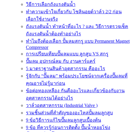
วิธีการเลือกถังแรงดันน้ำ
ทำความเข้าใจเกี่ยวกับ โซลินอยด์วาล์ว 2/2 ก่อน
เลือกใช้งานจริง
ถังแรงดันน้ำ ทำหน้าที่อะไร ? และ วิธีการตรวจเช็ค
ถังแรงดันน้ำต้องทำอย่างไร
ทำไมถึงต้องเลือก ปั้มลมสกรู แบบ Permanent Magnet
Compressor
การเปรียบเทียบปั๊มลมแบบ ลูกสูบ VS สกรู
ปั๊มลม อุปกรณ์ลม กับ งานคาร์แคร์
5 มาตราฐานสินค้าอุตสากรรม คืออะไร
รู้จักกับ “ปั๊มลม” พร้อมประโยชน์จากเครื่องปั๊มลมที่
คุณอาจไม่รู้มาก่อน
ข้อต่อทองเหลือง กันคืออะไรและเกี่ยวข้องกับงาน
อุตสาหกรรมได้อย่างไร
วาล์วอุตสาหกรรม (Industrial Valve )
รวมชิ้นส่วนที่สำคัญของอะไหล่ปั้มลมลูกสูบ
9 ข้อวิธีการแก้ไขปั๊มลมลูกสูบเบื้องต้น
9 ข้อ ที่ควรรู้ก่อนการติดตั้ง ปั๊มน้ำหอยโข่ง