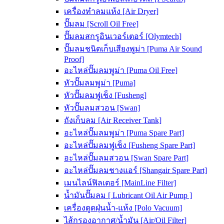
เครื่องทำลมแห้ง [Air Dryer]
ปั๊มลม [Scroll Oil Free]
ปั๊มลมสกรูอินเวอร์เตอร์ [Olymtech]
ปั๊มลมชนิดเก็บเสียงพูม่า [Puma Air Sound
Proof]
อะไหล่ปั๊มลมพูม่า [Puma Oil Free]
หัวปั๊มลมพูม่า [Puma]
หัวปั๊มลมฟูเช็ง [Fusheng]
หัวปั๊มลมสวอน [Swan]
ถังเก็บลม [Air Receiver Tank]
อะไหล่ปั๊มลมพูม่า [Puma Spare Part]
อะไหล่ปั๊มลมฟูเช็ง [Fusheng Spare Part]
อะไหล่ปั๊มลมสวอน [Swan Spare Part]
อะไหล่ปั๊มลมชางแอร์ [Shangair Spare Part]
เมนไลน์ฟิลเตอร์ [MainLine Filter]
น้ำมันปั๊มลม [ Lubricant Oil Air Pump ]
เครื่องดูดฝุ่นน้ำ-แห้ง [Polo Vacuum]
ไส้กรองอากาศ/น้ำมัน [Air/Oil Filter]