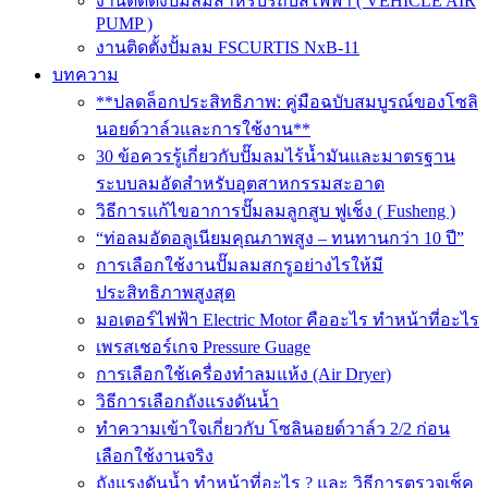
งานติดตั้งปั๊มลมสำหรับรถบัสไฟฟ้า ( VEHICLE AIR
PUMP )
งานติดตั้งปั้มลม FSCURTIS NxB-11
บทความ
**ปลดล็อกประสิทธิภาพ: คู่มือฉบับสมบูรณ์ของโซลิ
นอยด์วาล์วและการใช้งาน**
30 ข้อควรรู้เกี่ยวกับปั๊มลมไร้น้ำมันและมาตรฐาน
ระบบลมอัดสำหรับอุตสาหกรรมสะอาด
วิธีการแก้ไขอาการปั๊มลมลูกสูบ ฟูเช็ง ( Fusheng )
“ท่อลมอัดอลูเนียมคุณภาพสูง – ทนทานกว่า 10 ปี”
การเลือกใช้งานปั๊มลมสกรูอย่างไรให้มี
ประสิทธิภาพสูงสุด
มอเตอร์ไฟฟ้า Electric Motor คืออะไร ทำหน้าที่อะไร
เพรสเชอร์เกจ Pressure Guage
การเลือกใช้เครื่องทำลมแห้ง (Air Dryer)
วิธีการเลือกถังแรงดันน้ำ
ทำความเข้าใจเกี่ยวกับ โซลินอยด์วาล์ว 2/2 ก่อน
เลือกใช้งานจริง
ถังแรงดันน้ำ ทำหน้าที่อะไร ? และ วิธีการตรวจเช็ค