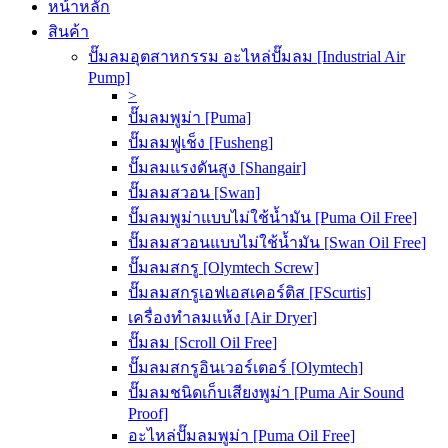
หน้าหลัก
สินค้า
ปั๊มลมอุตสาหกรรม อะไหล่ปั๊มลม [Industrial Air
Pump]
>
ปั๊มลมพูม่า [Puma]
ปั๊มลมฟูเช็ง [Fusheng]
ปั๊มลมแรงดันสูง [Shangair]
ปั๊มลมสวอน [Swan]
ปั๊มลมพูม่าแบบไม่ใช้น้ำมัน [Puma Oil Free]
ปั๊มลมสวอนแบบไม่ใช้น้ำมัน [Swan Oil Free]
ปั๊มลมสกรู [Olymtech Screw]
ปั๊มลมสกรูเอฟเอสเคอร์ติส [FScurtis]
เครื่องทำลมแห้ง [Air Dryer]
ปั๊มลม [Scroll Oil Free]
ปั๊มลมสกรูอินเวอร์เตอร์ [Olymtech]
ปั๊มลมชนิดเก็บเสียงพูม่า [Puma Air Sound
Proof]
อะไหล่ปั๊มลมพูม่า [Puma Oil Free]