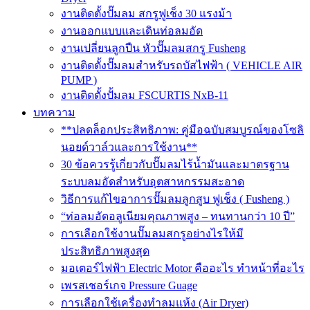
งานติดตั้งปั๊มลม สกรูฟูเช็ง 30 แรงม้า
งานออกแบบและเดินท่อลมอัด
งานเปลี่ยนลูกปืน หัวปั๊มลมสกรู Fusheng
งานติดตั้งปั๊มลมสำหรับรถบัสไฟฟ้า ( VEHICLE AIR
PUMP )
งานติดตั้งปั้มลม FSCURTIS NxB-11
บทความ
**ปลดล็อกประสิทธิภาพ: คู่มือฉบับสมบูรณ์ของโซลิ
นอยด์วาล์วและการใช้งาน**
30 ข้อควรรู้เกี่ยวกับปั๊มลมไร้น้ำมันและมาตรฐาน
ระบบลมอัดสำหรับอุตสาหกรรมสะอาด
วิธีการแก้ไขอาการปั๊มลมลูกสูบ ฟูเช็ง ( Fusheng )
“ท่อลมอัดอลูเนียมคุณภาพสูง – ทนทานกว่า 10 ปี”
การเลือกใช้งานปั๊มลมสกรูอย่างไรให้มี
ประสิทธิภาพสูงสุด
มอเตอร์ไฟฟ้า Electric Motor คืออะไร ทำหน้าที่อะไร
เพรสเชอร์เกจ Pressure Guage
การเลือกใช้เครื่องทำลมแห้ง (Air Dryer)