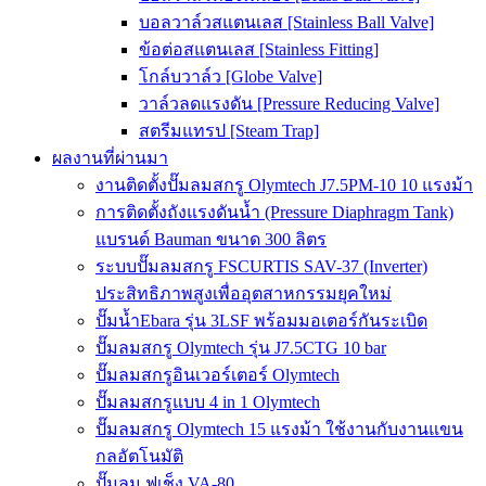
บอลวาล์วสแตนเลส [Stainless Ball Valve]
ข้อต่อสแตนเลส [Stainless Fitting]
โกล์บวาล์ว [Globe Valve]
วาล์วลดแรงดัน [Pressure Reducing Valve]
สตรีมแทรป [Steam Trap]
ผลงานที่ผ่านมา
งานติดตั้งปั๊มลมสกรู Olymtech J7.5PM-10 10 แรงม้า
การติดตั้งถังแรงดันน้ำ (Pressure Diaphragm Tank)
แบรนด์ Bauman ขนาด 300 ลิตร
ระบบปั๊มลมสกรู FSCURTIS SAV-37 (Inverter)
ประสิทธิภาพสูงเพื่ออุตสาหกรรมยุคใหม่
ปั๊มน้ำEbara รุ่น 3LSF พร้อมมอเตอร์กันระเบิด
ปั๊มลมสกรู Olymtech รุ่น J7.5CTG 10 bar
ปั๊มลมสกรูอินเวอร์เตอร์ Olymtech
ปั๊มลมสกรูแบบ 4 in 1 Olymtech
ปั๊มลมสกรู Olymtech 15 แรงม้า ใช้งานกับงานแขน
กลอัตโนมัติ
ปั๊มลม ฟูเช็ง VA-80