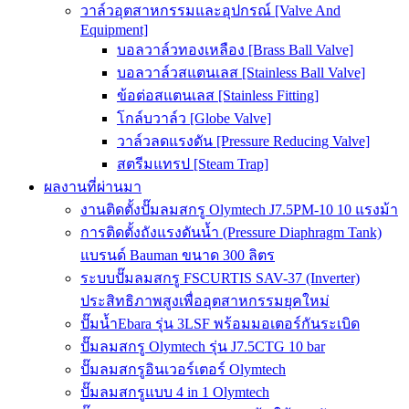
วาล์วอุตสาหกรรมและอุปกรณ์ [Valve And
Equipment]
บอลวาล์วทองเหลือง [Brass Ball Valve]
บอลวาล์วสแตนเลส [Stainless Ball Valve]
ข้อต่อสแตนเลส [Stainless Fitting]
โกล์บวาล์ว [Globe Valve]
วาล์วลดแรงดัน [Pressure Reducing Valve]
สตรีมแทรป [Steam Trap]
ผลงานที่ผ่านมา
งานติดตั้งปั๊มลมสกรู Olymtech J7.5PM-10 10 แรงม้า
การติดตั้งถังแรงดันน้ำ (Pressure Diaphragm Tank)
แบรนด์ Bauman ขนาด 300 ลิตร
ระบบปั๊มลมสกรู FSCURTIS SAV-37 (Inverter)
ประสิทธิภาพสูงเพื่ออุตสาหกรรมยุคใหม่
ปั๊มน้ำEbara รุ่น 3LSF พร้อมมอเตอร์กันระเบิด
ปั๊มลมสกรู Olymtech รุ่น J7.5CTG 10 bar
ปั๊มลมสกรูอินเวอร์เตอร์ Olymtech
ปั๊มลมสกรูแบบ 4 in 1 Olymtech