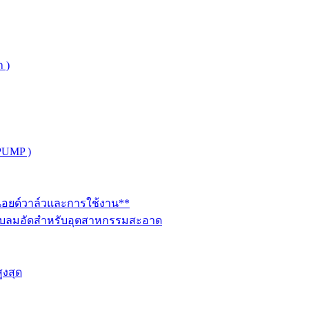
 )
PUMP )
ินอยด์วาล์วและการใช้งาน**
นระบบลมอัดสำหรับอุตสาหกรรมสะอาด
ูงสุด