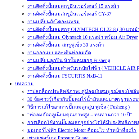
งานติดตั้งปั๊มลมสกรูอินเวอร์เตอร์ 15 แรงม้า
งานติดตั้งปั๊มลมสกรูอินเวอร์เตอร์ CY-37
งานเปลี่ยนถังไดอะแฟรม
งานติดตั้งปั๊มลมสกรู OLYMTECH OL22-8 ( 30 แรงม้า
งานติดตั้งปั๊มลม Olymtech 10 แรงม้า พร้อม Air Dryer
งานติดตั้งปั๊มลม สกรูฟูเช็ง 30 แรงม้า
งานออกแบบและเดินท่อลมอัด
งานเปลี่ยนลูกปืน หัวปั๊มลมสกรู Fusheng
งานติดตั้งปั๊มลมสำหรับรถบัสไฟฟ้า ( VEHICLE AIR 
งานติดตั้งปั้มลม FSCURTIS NxB-11
บทความ
**ปลดล็อกประสิทธิภาพ: คู่มือฉบับสมบูรณ์ของโซล
30 ข้อควรรู้เกี่ยวกับปั๊มลมไร้น้ำมันและมาตรฐา
วิธีการแก้ไขอาการปั๊มลมลูกสูบ ฟูเช็ง ( Fusheng )
“ท่อลมอัดอลูเนียมคุณภาพสูง – ทนทานกว่า 10 ปี”
การเลือกใช้งานปั๊มลมสกรูอย่างไรให้มีประสิทธิภาพส
มอเตอร์ไฟฟ้า Electric Motor คืออะไร ทำหน้าที่อะไร
เพรสเชอร์เกจ Pressure Guage