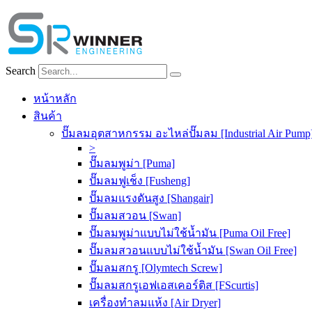
Skip
to
content
Search
หน้าหลัก
สินค้า
ปั๊มลมอุตสาหกรรม อะไหล่ปั๊มลม [Industrial Air Pump
>
ปั๊มลมพูม่า [Puma]
ปั๊มลมฟูเช็ง [Fusheng]
ปั๊มลมแรงดันสูง [Shangair]
ปั๊มลมสวอน [Swan]
ปั๊มลมพูม่าแบบไม่ใช้น้ำมัน [Puma Oil Free]
ปั๊มลมสวอนแบบไม่ใช้น้ำมัน [Swan Oil Free]
ปั๊มลมสกรู [Olymtech Screw]
ปั๊มลมสกรูเอฟเอสเคอร์ติส [FScurtis]
เครื่องทำลมแห้ง [Air Dryer]