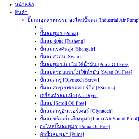
หน้าหลัก
สินค้า
ปั๊มลมอุตสาหกรรม อะไหล่ปั๊มลม [Industrial Air Pump
>
ปั๊มลมพูม่า [Puma]
ปั๊มลมฟูเช็ง [Fusheng]
ปั๊มลมแรงดันสูง [Shangair]
ปั๊มลมสวอน [Swan]
ปั๊มลมพูม่าแบบไม่ใช้น้ำมัน [Puma Oil Free]
ปั๊มลมสวอนแบบไม่ใช้น้ำมัน [Swan Oil Free]
ปั๊มลมสกรู [Olymtech Screw]
ปั๊มลมสกรูเอฟเอสเคอร์ติส [FScurtis]
เครื่องทำลมแห้ง [Air Dryer]
ปั๊มลม [Scroll Oil Free]
ปั๊มลมสกรูอินเวอร์เตอร์ [Olymtech]
ปั๊มลมชนิดเก็บเสียงพูม่า [Puma Air Sound Proof]
อะไหล่ปั๊มลมพูม่า [Puma Oil Free]
หัวปั๊มลมพูม่า [Puma]