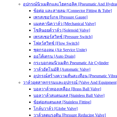
อุปกรณ์นิวเมติกและไฮดรอลิค [Pneumatic And Hydrau
ข้อต่อ และสายลม [Connector Fitting & Tube]
เพรสเชอร์เกจ [Pressure Gauge]
แมคคานิควาล์ว [Mechanical Valve]
โซลินอยด์วาล์ว [Solenoid Valve]
เพรสเชอร์สวิทช์ [Pressure Switch]
โฟลว์สวิทช์ [Flow Switch]
ชุดกรองลม (Air Service Unite)
ออโต้เดรน [Auto Drain]
กระบอกลมนิวเมติก Pneumatic Air Cylinder
วาล์วอัตโนมัติ [Automatic Valve]
อุปกรณ์สร้างความสั่นสะเทือน [Pneumatic Vibra
วาล์วอุตสาหกรรมและอุปกรณ์ [Valve And Equipment
บอลวาล์วทองเหลือง [Brass Ball Valve]
บอลวาล์วสแตนเลส [Stainless Ball Valve]
ข้อต่อสแตนเลส [Stainless Fitting]
โกล์บวาล์ว [Globe Valve]
วาล์วลดแรงดัน [Pressure Reducing Valve]