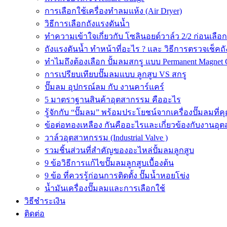
การเลือกใช้เครื่องทำลมแห้ง (Air Dryer)
วิธีการเลือกถังแรงดันน้ำ
ทำความเข้าใจเกี่ยวกับ โซลินอยด์วาล์ว 2/2 ก่อนเลือ
ถังแรงดันน้ำ ทำหน้าที่อะไร ? และ วิธีการตรวจเช็คถ
ทำไมถึงต้องเลือก ปั้มลมสกรู แบบ Permanent Magnet 
การเปรียบเทียบปั๊มลมแบบ ลูกสูบ VS สกรู
ปั๊มลม อุปกรณ์ลม กับ งานคาร์แคร์
5 มาตราฐานสินค้าอุตสากรรม คืออะไร
รู้จักกับ “ปั๊มลม” พร้อมประโยชน์จากเครื่องปั๊มลมที่
ข้อต่อทองเหลือง กันคืออะไรและเกี่ยวข้องกับงานอุ
วาล์วอุตสาหกรรม (Industrial Valve )
รวมชิ้นส่วนที่สำคัญของอะไหล่ปั้มลมลูกสูบ
9 ข้อวิธีการแก้ไขปั๊มลมลูกสูบเบื้องต้น
9 ข้อ ที่ควรรู้ก่อนการติดตั้ง ปั๊มน้ำหอยโข่ง
น้ำมันเครื่องปั๊มลมและการเลือกใช้
วิธีชำระเงิน
ติดต่อ