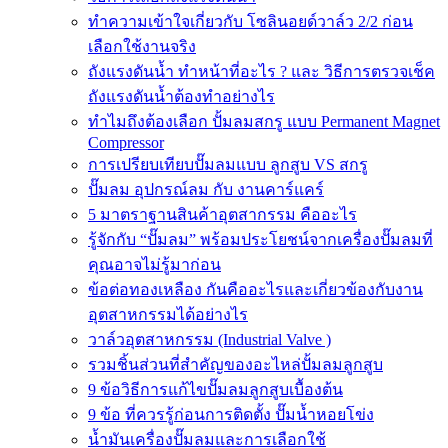
ทำความเข้าใจเกี่ยวกับ โซลินอยด์วาล์ว 2/2 ก่อน
เลือกใช้งานจริง
ถังแรงดันน้ำ ทำหน้าที่อะไร ? และ วิธีการตรวจเช็ค
ถังแรงดันน้ำต้องทำอย่างไร
ทำไมถึงต้องเลือก ปั้มลมสกรู แบบ Permanent Magnet
Compressor
การเปรียบเทียบปั๊มลมแบบ ลูกสูบ VS สกรู
ปั๊มลม อุปกรณ์ลม กับ งานคาร์แคร์
5 มาตราฐานสินค้าอุตสากรรม คืออะไร
รู้จักกับ “ปั๊มลม” พร้อมประโยชน์จากเครื่องปั๊มลมที่
คุณอาจไม่รู้มาก่อน
ข้อต่อทองเหลือง กันคืออะไรและเกี่ยวข้องกับงาน
อุตสาหกรรมได้อย่างไร
วาล์วอุตสาหกรรม (Industrial Valve )
รวมชิ้นส่วนที่สำคัญของอะไหล่ปั้มลมลูกสูบ
9 ข้อวิธีการแก้ไขปั๊มลมลูกสูบเบื้องต้น
9 ข้อ ที่ควรรู้ก่อนการติดตั้ง ปั๊มน้ำหอยโข่ง
น้ำมันเครื่องปั๊มลมและการเลือกใช้