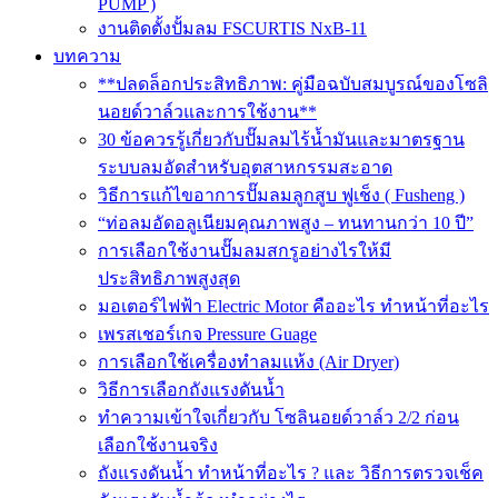
PUMP )
งานติดตั้งปั้มลม FSCURTIS NxB-11
บทความ
**ปลดล็อกประสิทธิภาพ: คู่มือฉบับสมบูรณ์ของโซลิ
นอยด์วาล์วและการใช้งาน**
30 ข้อควรรู้เกี่ยวกับปั๊มลมไร้น้ำมันและมาตรฐาน
ระบบลมอัดสำหรับอุตสาหกรรมสะอาด
วิธีการแก้ไขอาการปั๊มลมลูกสูบ ฟูเช็ง ( Fusheng )
“ท่อลมอัดอลูเนียมคุณภาพสูง – ทนทานกว่า 10 ปี”
การเลือกใช้งานปั๊มลมสกรูอย่างไรให้มี
ประสิทธิภาพสูงสุด
มอเตอร์ไฟฟ้า Electric Motor คืออะไร ทำหน้าที่อะไร
เพรสเชอร์เกจ Pressure Guage
การเลือกใช้เครื่องทำลมแห้ง (Air Dryer)
วิธีการเลือกถังแรงดันน้ำ
ทำความเข้าใจเกี่ยวกับ โซลินอยด์วาล์ว 2/2 ก่อน
เลือกใช้งานจริง
ถังแรงดันน้ำ ทำหน้าที่อะไร ? และ วิธีการตรวจเช็ค