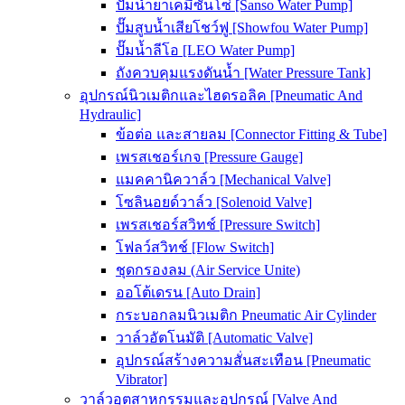
ปั๊มน้ำยาเคมีซันโซ่ [Sanso Water Pump]
ปั๊มสูบน้ำเสียโชว์ฟู [Showfou Water Pump]
ปั๊มน้ำลีโอ [LEO Water Pump]
ถังควบคุมแรงดันน้ำ [Water Pressure Tank]
อุปกรณ์นิวเมติกและไฮดรอลิค [Pneumatic And
Hydraulic]
ข้อต่อ และสายลม [Connector Fitting & Tube]
เพรสเชอร์เกจ [Pressure Gauge]
แมคคานิควาล์ว [Mechanical Valve]
โซลินอยด์วาล์ว [Solenoid Valve]
เพรสเชอร์สวิทช์ [Pressure Switch]
โฟลว์สวิทช์ [Flow Switch]
ชุดกรองลม (Air Service Unite)
ออโต้เดรน [Auto Drain]
กระบอกลมนิวเมติก Pneumatic Air Cylinder
วาล์วอัตโนมัติ [Automatic Valve]
อุปกรณ์สร้างความสั่นสะเทือน [Pneumatic
Vibrator]
วาล์วอุตสาหกรรมและอุปกรณ์ [Valve And