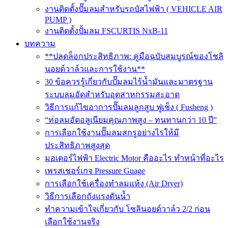
งานติดตั้งปั๊มลมสำหรับรถบัสไฟฟ้า ( VEHICLE AIR
PUMP )
งานติดตั้งปั้มลม FSCURTIS NxB-11
บทความ
**ปลดล็อกประสิทธิภาพ: คู่มือฉบับสมบูรณ์ของโซลิ
นอยด์วาล์วและการใช้งาน**
30 ข้อควรรู้เกี่ยวกับปั๊มลมไร้น้ำมันและมาตรฐาน
ระบบลมอัดสำหรับอุตสาหกรรมสะอาด
วิธีการแก้ไขอาการปั๊มลมลูกสูบ ฟูเช็ง ( Fusheng )
“ท่อลมอัดอลูเนียมคุณภาพสูง – ทนทานกว่า 10 ปี”
การเลือกใช้งานปั๊มลมสกรูอย่างไรให้มี
ประสิทธิภาพสูงสุด
มอเตอร์ไฟฟ้า Electric Motor คืออะไร ทำหน้าที่อะไร
เพรสเชอร์เกจ Pressure Guage
การเลือกใช้เครื่องทำลมแห้ง (Air Dryer)
วิธีการเลือกถังแรงดันน้ำ
ทำความเข้าใจเกี่ยวกับ โซลินอยด์วาล์ว 2/2 ก่อน
เลือกใช้งานจริง