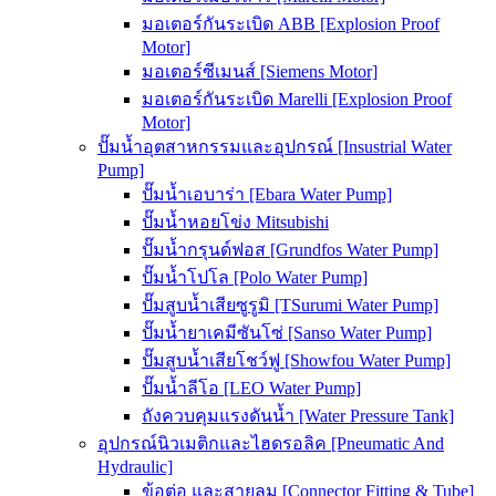
มอเตอร์กันระเบิด ABB [Explosion Proof
Motor]
มอเตอร์ซีเมนส์ [Siemens Motor]
มอเตอร์กันระเบิด Marelli [Explosion Proof
Motor]
ปั๊มน้ำอุตสาหกรรมและอุปกรณ์ [Insustrial Water
Pump]
ปั๊มน้ำเอบาร่า [Ebara Water Pump]
ปั๊มน้ำหอยโข่ง Mitsubishi
ปั๊มน้ำกรุนด์ฟอส [Grundfos Water Pump]
ปั๊มน้ำโปโล [Polo Water Pump]
ปั๊มสูบน้ำเสียซูรูมิ [TSurumi Water Pump]
ปั๊มน้ำยาเคมีซันโซ่ [Sanso Water Pump]
ปั๊มสูบน้ำเสียโชว์ฟู [Showfou Water Pump]
ปั๊มน้ำลีโอ [LEO Water Pump]
ถังควบคุมแรงดันน้ำ [Water Pressure Tank]
อุปกรณ์นิวเมติกและไฮดรอลิค [Pneumatic And
Hydraulic]
ข้อต่อ และสายลม [Connector Fitting & Tube]