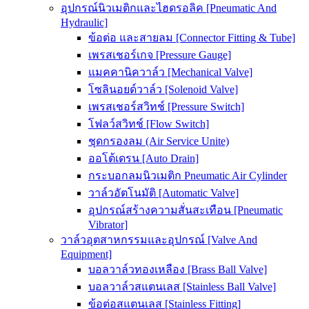
อุปกรณ์นิวเมติกและไฮดรอลิค [Pneumatic And
Hydraulic]
ข้อต่อ และสายลม [Connector Fitting & Tube]
เพรสเชอร์เกจ [Pressure Gauge]
แมคคานิควาล์ว [Mechanical Valve]
โซลินอยด์วาล์ว [Solenoid Valve]
เพรสเชอร์สวิทช์ [Pressure Switch]
โฟลว์สวิทช์ [Flow Switch]
ชุดกรองลม (Air Service Unite)
ออโต้เดรน [Auto Drain]
กระบอกลมนิวเมติก Pneumatic Air Cylinder
วาล์วอัตโนมัติ [Automatic Valve]
อุปกรณ์สร้างความสั่นสะเทือน [Pneumatic
Vibrator]
วาล์วอุตสาหกรรมและอุปกรณ์ [Valve And
Equipment]
บอลวาล์วทองเหลือง [Brass Ball Valve]
บอลวาล์วสแตนเลส [Stainless Ball Valve]
ข้อต่อสแตนเลส [Stainless Fitting]