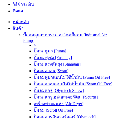
วิธีชำระเงิน
ติดต่อ
หน้าหลัก
สินค้า
ปั๊มลมอุตสาหกรรม อะไหล่ปั๊มลม [Industrial Air
Pump]
>
ปั๊มลมพูม่า [Puma]
ปั๊มลมฟูเช็ง [Fusheng]
ปั๊มลมแรงดันสูง [Shangair]
ปั๊มลมสวอน [Swan]
ปั๊มลมพูม่าแบบไม่ใช้น้ำมัน [Puma Oil Free]
ปั๊มลมสวอนแบบไม่ใช้น้ำมัน [Swan Oil Free]
ปั๊มลมสกรู [Olymtech Screw]
ปั๊มลมสกรูเอฟเอสเคอร์ติส [FScurtis]
เครื่องทำลมแห้ง [Air Dryer]
ปั๊มลม [Scroll Oil Free]
ปั๊มลมสกรูอินเวอร์เตอร์ [Olymtech]