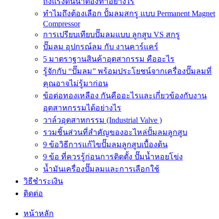
ถังแรงดันน้ำต้องทำอย่างไร
ทำไมถึงต้องเลือก ปั้มลมสกรู แบบ Permanent Magnet
Compressor
การเปรียบเทียบปั๊มลมแบบ ลูกสูบ VS สกรู
ปั๊มลม อุปกรณ์ลม กับ งานคาร์แคร์
5 มาตราฐานสินค้าอุตสากรรม คืออะไร
รู้จักกับ “ปั๊มลม” พร้อมประโยชน์จากเครื่องปั๊มลมที่
คุณอาจไม่รู้มาก่อน
ข้อต่อทองเหลือง กันคืออะไรและเกี่ยวข้องกับงาน
อุตสาหกรรมได้อย่างไร
วาล์วอุตสาหกรรม (Industrial Valve )
รวมชิ้นส่วนที่สำคัญของอะไหล่ปั้มลมลูกสูบ
9 ข้อวิธีการแก้ไขปั๊มลมลูกสูบเบื้องต้น
9 ข้อ ที่ควรรู้ก่อนการติดตั้ง ปั๊มน้ำหอยโข่ง
น้ำมันเครื่องปั๊มลมและการเลือกใช้
วิธีชำระเงิน
ติดต่อ
หน้าหลัก