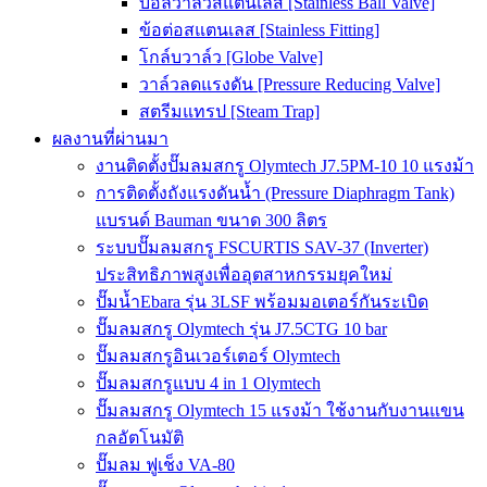
บอลวาล์วสแตนเลส [Stainless Ball Valve]
ข้อต่อสแตนเลส [Stainless Fitting]
โกล์บวาล์ว [Globe Valve]
วาล์วลดแรงดัน [Pressure Reducing Valve]
สตรีมแทรป [Steam Trap]
ผลงานที่ผ่านมา
งานติดตั้งปั๊มลมสกรู Olymtech J7.5PM-10 10 แรงม้า
การติดตั้งถังแรงดันน้ำ (Pressure Diaphragm Tank)
แบรนด์ Bauman ขนาด 300 ลิตร
ระบบปั๊มลมสกรู FSCURTIS SAV-37 (Inverter)
ประสิทธิภาพสูงเพื่ออุตสาหกรรมยุคใหม่
ปั๊มน้ำEbara รุ่น 3LSF พร้อมมอเตอร์กันระเบิด
ปั๊มลมสกรู Olymtech รุ่น J7.5CTG 10 bar
ปั๊มลมสกรูอินเวอร์เตอร์ Olymtech
ปั๊มลมสกรูแบบ 4 in 1 Olymtech
ปั๊มลมสกรู Olymtech 15 แรงม้า ใช้งานกับงานแขน
กลอัตโนมัติ
ปั๊มลม ฟูเช็ง VA-80