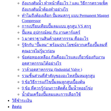
ถังแรงดันน้ำ ทำหน้าที่อะไร ? และ วิธีการตรวจเช็ค
ถังแรงดันน้ำต้องทำอย่างไร
ทำไมถึงต้องเลือก ปั้มลมสกรู แบบ Permanent Magnet
Compressor
การเปรียบเทียบปั๊มลมแบบ ลูกสูบ VS สกรู
ปั๊มลม อุปกรณ์ลม กับ งานคาร์แคร์
5 มาตราฐานสินค้าอุตสากรรม คืออะไร
รู้จักกับ “ปั๊มลม” พร้อมประโยชน์จากเครื่องปั๊มลมที่
คุณอาจไม่รู้มาก่อน
ข้อต่อทองเหลือง กันคืออะไรและเกี่ยวข้องกับงาน
อุตสาหกรรมได้อย่างไร
วาล์วอุตสาหกรรม (Industrial Valve )
รวมชิ้นส่วนที่สำคัญของอะไหล่ปั้มลมลูกสูบ
9 ข้อวิธีการแก้ไขปั๊มลมลูกสูบเบื้องต้น
9 ข้อ ที่ควรรู้ก่อนการติดตั้ง ปั๊มน้ำหอยโข่ง
น้ำมันเครื่องปั๊มลมและการเลือกใช้
วิธีชำระเงิน
ติดต่อ