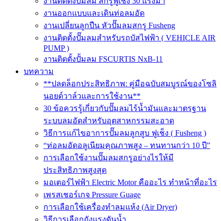
งานติดตั้งปั๊มลม สกรูฟูเช็ง 30 แรงม้า
งานออกแบบและเดินท่อลมอัด
งานเปลี่ยนลูกปืน หัวปั๊มลมสกรู Fusheng
งานติดตั้งปั๊มลมสำหรับรถบัสไฟฟ้า ( VEHICLE AIR
PUMP )
งานติดตั้งปั้มลม FSCURTIS NxB-11
บทความ
**ปลดล็อกประสิทธิภาพ: คู่มือฉบับสมบูรณ์ของโซลิ
นอยด์วาล์วและการใช้งาน**
30 ข้อควรรู้เกี่ยวกับปั๊มลมไร้น้ำมันและมาตรฐาน
ระบบลมอัดสำหรับอุตสาหกรรมสะอาด
วิธีการแก้ไขอาการปั๊มลมลูกสูบ ฟูเช็ง ( Fusheng )
“ท่อลมอัดอลูเนียมคุณภาพสูง – ทนทานกว่า 10 ปี”
การเลือกใช้งานปั๊มลมสกรูอย่างไรให้มี
ประสิทธิภาพสูงสุด
มอเตอร์ไฟฟ้า Electric Motor คืออะไร ทำหน้าที่อะไร
เพรสเชอร์เกจ Pressure Guage
การเลือกใช้เครื่องทำลมแห้ง (Air Dryer)
วิธีการเลือกถังแรงดันน้ำ