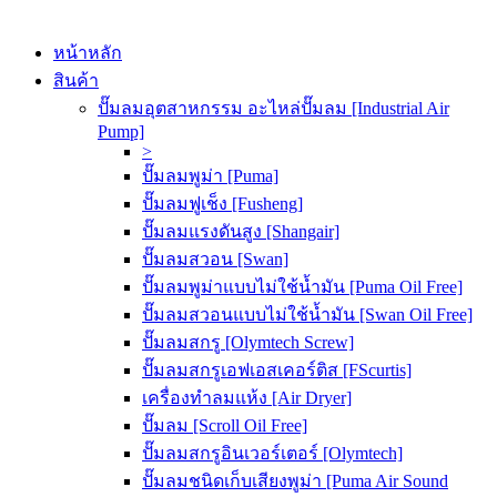
หน้าหลัก
สินค้า
ปั๊มลมอุตสาหกรรม อะไหล่ปั๊มลม [Industrial Air
Pump]
>
ปั๊มลมพูม่า [Puma]
ปั๊มลมฟูเช็ง [Fusheng]
ปั๊มลมแรงดันสูง [Shangair]
ปั๊มลมสวอน [Swan]
ปั๊มลมพูม่าแบบไม่ใช้น้ำมัน [Puma Oil Free]
ปั๊มลมสวอนแบบไม่ใช้น้ำมัน [Swan Oil Free]
ปั๊มลมสกรู [Olymtech Screw]
ปั๊มลมสกรูเอฟเอสเคอร์ติส [FScurtis]
เครื่องทำลมแห้ง [Air Dryer]
ปั๊มลม [Scroll Oil Free]
ปั๊มลมสกรูอินเวอร์เตอร์ [Olymtech]
ปั๊มลมชนิดเก็บเสียงพูม่า [Puma Air Sound