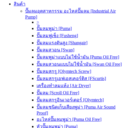
สินค้า
ปั๊มลมอุตสาหกรรม อะไหล่ปั๊มลม [Industrial Air
Pump]
>
ปั๊มลมพูม่า [Puma]
ปั๊มลมฟูเช็ง [Fusheng]
ปั๊มลมแรงดันสูง [Shangair]
ปั๊มลมสวอน [Swan]
ปั๊มลมพูม่าแบบไม่ใช้น้ำมัน [Puma Oil Free]
ปั๊มลมสวอนแบบไม่ใช้น้ำมัน [Swan Oil Free]
ปั๊มลมสกรู [Olymtech Screw]
ปั๊มลมสกรูเอฟเอสเคอร์ติส [FScurtis]
เครื่องทำลมแห้ง [Air Dryer]
ปั๊มลม [Scroll Oil Free]
ปั๊มลมสกรูอินเวอร์เตอร์ [Olymtech]
ปั๊มลมชนิดเก็บเสียงพูม่า [Puma Air Sound
Proof]
อะไหล่ปั๊มลมพูม่า [Puma Oil Free]
หัวปั๊มลมพูม่า [Puma]