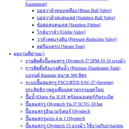
Equipment]
บอลวาล์วทองเหลือง [Brass Ball Valve]
บอลวาล์วสแตนเลส [Stainless Ball Valve]
ข้อต่อสแตนเลส [Stainless Fitting]
โกล์บวาล์ว [Globe Valve]
วาล์วลดแรงดัน [Pressure Reducing Valve]
สตรีมแทรป [Steam Trap]
ผลงานที่ผ่านมา
งานติดตั้งปั๊มลมสกรู Olymtech J7.5PM-10 10 แรงม้า
การติดตั้งถังแรงดันน้ำ (Pressure Diaphragm Tank)
แบรนด์ Bauman ขนาด 300 ลิตร
ระบบปั๊มลมสกรู FSCURTIS SAV-37 (Inverter)
ประสิทธิภาพสูงเพื่ออุตสาหกรรมยุคใหม่
ปั๊มน้ำEbara รุ่น 3LSF พร้อมมอเตอร์กันระเบิด
ปั๊มลมสกรู Olymtech รุ่น J7.5CTG 10 bar
ปั๊มลมสกรูอินเวอร์เตอร์ Olymtech
ปั๊มลมสกรูแบบ 4 in 1 Olymtech
ปั๊มลมสกรู Olymtech 15 แรงม้า ใช้งานกับงานแขน