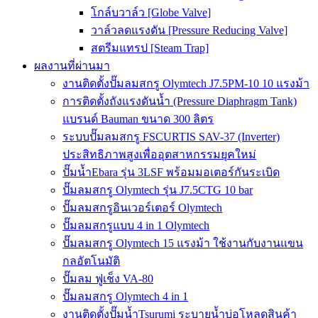
โกล์บวาล์ว [Globe Valve]
วาล์วลดแรงดัน [Pressure Reducing Valve]
สตรีมแทรป [Steam Trap]
ผลงานที่ผ่านมา
งานติดตั้งปั๊มลมสกรู Olymtech J7.5PM-10 10 แรงม้า
การติดตั้งถังแรงดันน้ำ (Pressure Diaphragm Tank)
แบรนด์ Bauman ขนาด 300 ลิตร
ระบบปั๊มลมสกรู FSCURTIS SAV-37 (Inverter)
ประสิทธิภาพสูงเพื่ออุตสาหกรรมยุคใหม่
ปั๊มน้ำEbara รุ่น 3LSF พร้อมมอเตอร์กันระเบิด
ปั๊มลมสกรู Olymtech รุ่น J7.5CTG 10 bar
ปั๊มลมสกรูอินเวอร์เตอร์ Olymtech
ปั๊มลมสกรูแบบ 4 in 1 Olymtech
ปั๊มลมสกรู Olymtech 15 แรงม้า ใช้งานกับงานแขน
กลอัตโนมัติ
ปั๊มลม ฟูเช็ง VA-80
ปั๊มลมสกรู Olymtech 4 in 1
งานติดตั้งปั๊มน้ำTsurumi ระบายน้ำบ่อโหลดสินค้า