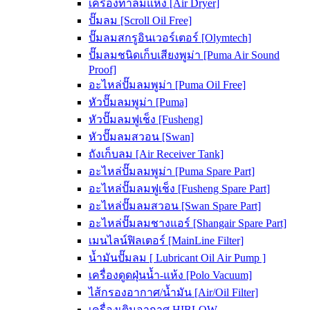
เครื่องทำลมแห้ง [Air Dryer]
ปั๊มลม [Scroll Oil Free]
ปั๊มลมสกรูอินเวอร์เตอร์ [Olymtech]
ปั๊มลมชนิดเก็บเสียงพูม่า [Puma Air Sound
Proof]
อะไหล่ปั๊มลมพูม่า [Puma Oil Free]
หัวปั๊มลมพูม่า [Puma]
หัวปั๊มลมฟูเช็ง [Fusheng]
หัวปั๊มลมสวอน [Swan]
ถังเก็บลม [Air Receiver Tank]
อะไหล่ปั๊มลมพูม่า [Puma Spare Part]
อะไหล่ปั๊มลมฟูเช็ง [Fusheng Spare Part]
อะไหล่ปั๊มลมสวอน [Swan Spare Part]
อะไหล่ปั๊มลมชางแอร์ [Shangair Spare Part]
เมนไลน์ฟิลเตอร์ [MainLine Filter]
น้ำมันปั๊มลม [ Lubricant Oil Air Pump ]
เครื่องดูดฝุ่นน้ำ-แห้ง [Polo Vacuum]
ไส้กรองอากาศ/น้ำมัน [Air/Oil Filter]
เครื่องเติมอากาศ HIBLOW