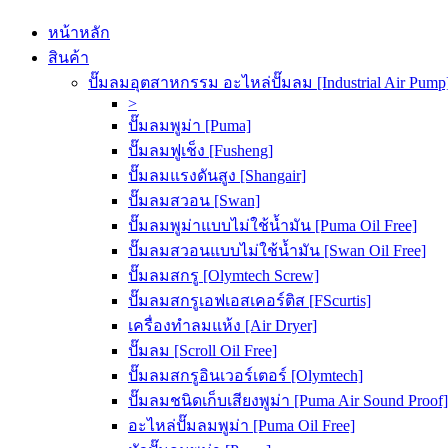
หน้าหลัก
สินค้า
ปั๊มลมอุตสาหกรรม อะไหล่ปั๊มลม [Industrial Air Pump
>
ปั๊มลมพูม่า [Puma]
ปั๊มลมฟูเช็ง [Fusheng]
ปั๊มลมแรงดันสูง [Shangair]
ปั๊มลมสวอน [Swan]
ปั๊มลมพูม่าแบบไม่ใช้น้ำมัน [Puma Oil Free]
ปั๊มลมสวอนแบบไม่ใช้น้ำมัน [Swan Oil Free]
ปั๊มลมสกรู [Olymtech Screw]
ปั๊มลมสกรูเอฟเอสเคอร์ติส [FScurtis]
เครื่องทำลมแห้ง [Air Dryer]
ปั๊มลม [Scroll Oil Free]
ปั๊มลมสกรูอินเวอร์เตอร์ [Olymtech]
ปั๊มลมชนิดเก็บเสียงพูม่า [Puma Air Sound Proof]
อะไหล่ปั๊มลมพูม่า [Puma Oil Free]