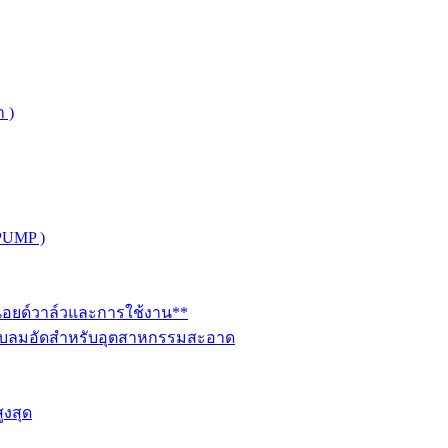
 )
PUMP )
ินอยด์วาล์วและการใช้งาน**
นระบบลมอัดสำหรับอุตสาหกรรมสะอาด
ูงสุด