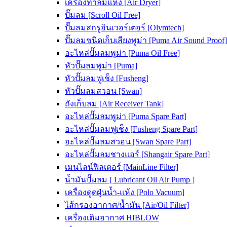
เครื่องทำลมแห้ง [Air Dryer]
ปั๊มลม [Scroll Oil Free]
ปั๊มลมสกรูอินเวอร์เตอร์ [Olymtech]
ปั๊มลมชนิดเก็บเสียงพูม่า [Puma Air Sound Proof]
อะไหล่ปั๊มลมพูม่า [Puma Oil Free]
หัวปั๊มลมพูม่า [Puma]
หัวปั๊มลมฟูเช็ง [Fusheng]
หัวปั๊มลมสวอน [Swan]
ถังเก็บลม [Air Receiver Tank]
อะไหล่ปั๊มลมพูม่า [Puma Spare Part]
อะไหล่ปั๊มลมฟูเช็ง [Fusheng Spare Part]
อะไหล่ปั๊มลมสวอน [Swan Spare Part]
อะไหล่ปั๊มลมชางแอร์ [Shangair Spare Part]
เมนไลน์ฟิลเตอร์ [MainLine Filter]
น้ำมันปั๊มลม [ Lubricant Oil Air Pump ]
เครื่องดูดฝุ่นน้ำ-แห้ง [Polo Vacuum]
ไส้กรองอากาศ/น้ำมัน [Air/Oil Filter]
เครื่องเติมอากาศ HIBLOW