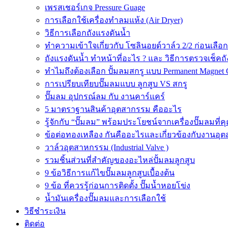
เพรสเชอร์เกจ Pressure Guage
การเลือกใช้เครื่องทำลมแห้ง (Air Dryer)
วิธีการเลือกถังแรงดันน้ำ
ทำความเข้าใจเกี่ยวกับ โซลินอยด์วาล์ว 2/2 ก่อนเลือ
ถังแรงดันน้ำ ทำหน้าที่อะไร ? และ วิธีการตรวจเช็คถ
ทำไมถึงต้องเลือก ปั้มลมสกรู แบบ Permanent Magnet 
การเปรียบเทียบปั๊มลมแบบ ลูกสูบ VS สกรู
ปั๊มลม อุปกรณ์ลม กับ งานคาร์แคร์
5 มาตราฐานสินค้าอุตสากรรม คืออะไร
รู้จักกับ “ปั๊มลม” พร้อมประโยชน์จากเครื่องปั๊มลมที่
ข้อต่อทองเหลือง กันคืออะไรและเกี่ยวข้องกับงานอุ
วาล์วอุตสาหกรรม (Industrial Valve )
รวมชิ้นส่วนที่สำคัญของอะไหล่ปั้มลมลูกสูบ
9 ข้อวิธีการแก้ไขปั๊มลมลูกสูบเบื้องต้น
9 ข้อ ที่ควรรู้ก่อนการติดตั้ง ปั๊มน้ำหอยโข่ง
น้ำมันเครื่องปั๊มลมและการเลือกใช้
วิธีชำระเงิน
ติดต่อ