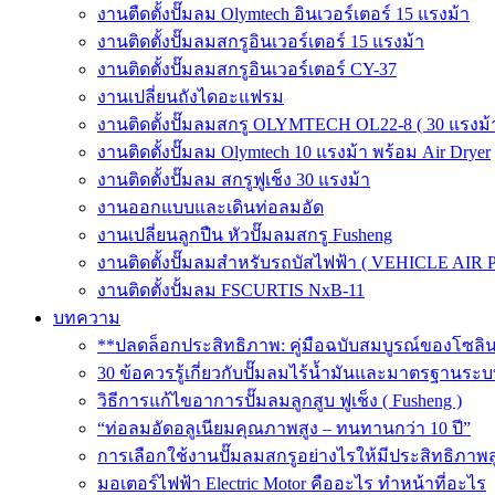
งานตืดตั้งปั๊มลม Olymtech อินเวอร์เตอร์ 15 แรงม้า
งานติดตั้งปั๊มลมสกรูอินเวอร์เตอร์ 15 แรงม้า
งานติดตั้งปั๊มลมสกรูอินเวอร์เตอร์ CY-37
งานเปลี่ยนถังไดอะแฟรม
งานติดตั้งปั๊มลมสกรู OLYMTECH OL22-8 ( 30 แรงม้า
งานติดตั้งปั๊มลม Olymtech 10 แรงม้า พร้อม Air Dryer
งานติดตั้งปั๊มลม สกรูฟูเช็ง 30 แรงม้า
งานออกแบบและเดินท่อลมอัด
งานเปลี่ยนลูกปืน หัวปั๊มลมสกรู Fusheng
งานติดตั้งปั๊มลมสำหรับรถบัสไฟฟ้า ( VEHICLE AIR 
งานติดตั้งปั้มลม FSCURTIS NxB-11
บทความ
**ปลดล็อกประสิทธิภาพ: คู่มือฉบับสมบูรณ์ของโซล
30 ข้อควรรู้เกี่ยวกับปั๊มลมไร้น้ำมันและมาตรฐา
วิธีการแก้ไขอาการปั๊มลมลูกสูบ ฟูเช็ง ( Fusheng )
“ท่อลมอัดอลูเนียมคุณภาพสูง – ทนทานกว่า 10 ปี”
การเลือกใช้งานปั๊มลมสกรูอย่างไรให้มีประสิทธิภาพส
มอเตอร์ไฟฟ้า Electric Motor คืออะไร ทำหน้าที่อะไร