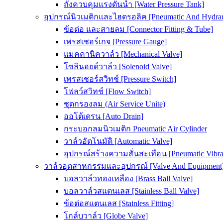
ถังควบคุมแรงดันน้ำ [Water Pressure Tank]
อุปกรณ์นิวเมติกและไฮดรอลิค [Pneumatic And Hydrau
ข้อต่อ และสายลม [Connector Fitting & Tube]
เพรสเชอร์เกจ [Pressure Gauge]
แมคคานิควาล์ว [Mechanical Valve]
โซลินอยด์วาล์ว [Solenoid Valve]
เพรสเชอร์สวิทช์ [Pressure Switch]
โฟลว์สวิทช์ [Flow Switch]
ชุดกรองลม (Air Service Unite)
ออโต้เดรน [Auto Drain]
กระบอกลมนิวเมติก Pneumatic Air Cylinder
วาล์วอัตโนมัติ [Automatic Valve]
อุปกรณ์สร้างความสั่นสะเทือน [Pneumatic Vibra
วาล์วอุตสาหกรรมและอุปกรณ์ [Valve And Equipment
บอลวาล์วทองเหลือง [Brass Ball Valve]
บอลวาล์วสแตนเลส [Stainless Ball Valve]
ข้อต่อสแตนเลส [Stainless Fitting]
โกล์บวาล์ว [Globe Valve]